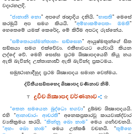
වදාරනලදි.
“ජානානි නො
” අපගේ ඡන්‍දාදිය දනියි. “
භාසති
” මෙසේ
කරමුයි අප සමග කියයි. “
අම්හාකම්පෙතං ඔමති
”
හෙතෙමේ යමක් කෙරේද, මේ කිරීම අපටද රුස්නේය.
“සම්තොයස්මන්තානං සඞ්ඝෙන
” ආයුෂ්මතුන්ගේ සිත
සඞ්ඝයා සමග එක්වේවා. එකීභාවයට යේවායි කියන
ලද්දේ වේ. මෙහි සෙස්ස ප්‍රථම ශික්‍ෂාපදයෙහි කියූ නය
ඇති බැවින්ද උත්තානාර්‍ත්‍ථ ඇති බැවින්ද ප්‍රකටමය.
සමුත්‍ථානාදීහුද ප්‍රථම ශික්‍ෂාපදය සමාන වෙත්මය.
ද්විතීයසඞ්ඝභෙද ශික්‍ෂාපද වර්‍ණනාව නිමි.
දුර්‍වච ශික්‍ෂාපද වර්ණනාව
“තෙන සමයෙන බුද්ධො භගවා
” දුබ්බච ශික්‍ෂාපදයයි.
එහි “
ආනාචාරං ආචරති
” අනෙකප්‍රකාරවූ කායවාක්ද්වාර
ව්‍යතික්‍රමය කරයි.
“කින්නු ඛො නාම”
මෙය ගර්‍හාවචනයි.
“අහං ඛො නාම”
මෙය උත්කර්‍ෂ වචනයි. “
තුම්හෙ