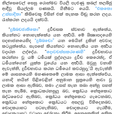
නිල්සෙවෙල් සෙසු රොන්මඩ වියලි පැළුණු කබල් තලබිජු
ආදීවූ සියල්ලම පණකයි. ගිනීමට යෙයි.
“එකතො
උස්සාදිතා
” කිසිවෙකු විසින් එක් තැනක පිඬු කරන ලදය.
රැස්කරන ලදයයි දක්වයි.
“
දුබ්බචජාතිකො
” දුර්‍වචසක ස්වභාව ඇත්තේය,
කියන්නට නොහැක්කේය යන අර්‍ත්‍ථයි. මේ ශික්‍ෂාපදයෙහි
පදභාජනයෙහිද
“දුබ්බචො”
යන මෙයින් දුකින් අවවාද
කටයුත්තේය. සැපසේ කියන්නට නොහැකිය යන අර්‍ත්‍ථය
වදාරන ලද්දේය. “
දොවචස්සකරණෙහි”
දුර්‍වචභාවය
කරන්නා වූ යම් ධර්‍මයක් පුද්ගලයා දුර්‍වච කෙරෙත්ද, ඒ
ධර්‍මයන්ගෙන් යුක්ත වූයේය යන අර්‍ත්‍ථයි. ඔවුහු වනාහි
ඇවැත්නි, දුර්‍වචභාවය කරන ධර්‍මයෝ කවරහුදැ’යි ඇවැත්නි
මේ ශාසනයෙහි මහණතෙමේ ලාමක ආසා ඇත්තේවේය,
යනාදි නයින් පිළිවෙළින් අනුමාන සූත්‍රයෙහි ආවා වූ
ලාමක ආසා ඇතිබව, තමා උසස් තැන තබා අන්හු පහත්
තැන තැබීම, ක්‍රොධකරනසුලු බව, ක්‍රෝධය හේතුකොට
බද්ධවෛර ඇතිබව, ක්‍රෝධය හේතුකොට ගැටෙනබව,
ක්‍රෝධය හේතුකොට ක්‍රෝධයට අසලවූ විහිදෙනබව,
චොදකයාහට පටහැනිබව, චොදකයාට ගැරහීම,
චොදකයාහට වටාලා චෝදනා කිරීම, අනෙකෙකින් අනික