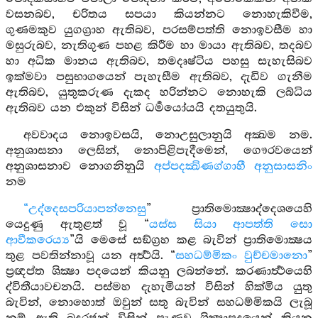
වසනබව, චරිතය සපයා කියන්නට නොහැකිවීම,
ගුණමකුව යුගග්‍රාහ ඇතිබව, පරසම්පත්ති නොඉවසීම හා
මසුරුබව, නැතිගුණ පහළ කිරීම හා මායා ඇතිබව, තදබව
හා අධික මානය ඇතිබව, තමදෘෂ්ටිය පහසු සැහැසිබව
ඉක්මවා පසුභාගයෙන් පැහැසීම ඇතිබව, දැඩිව ගැනීම
ඇතිබව, යුතුකරුණ දැකද හරින්නට නොහැකි ලබ්ධිය
ඇතිබව යන එකුන් විසින් ධර්‍මයෝයයි දතයුතුයි.
අවවාදය නොඉවසයි, නොඋසුලානුයි අක්‍ඛම නම.
අනුශාසනා ලෙසින්, නොපිළිපැදීමෙන්, ගෞරවයෙන්
අනුශාසනාව නොගනිනුයි
අප්පදක්‍ඛිණග්ගාහී අනුසාසනිං
නම
“උද්දෙසපරියාපන්නෙසු
” ප්‍රාතිමොක්‍ෂාද්දෙශයෙහි
යෙදුණු ඇතුළත් වූ “
යස්ස සියා ආපත්ති සො
ආවීකරෙය්‍ය
”යි මෙසේ සඞ්ග්‍රහ කළ බැවින් ප්‍රාතිමොක්‍ෂය
තුළ පවතින්නාවූ යන අර්‍ත්‍ථයි. “
සහධම්මිකං වුච්චමානො
”
ප්‍රඥප්ත ශික්‍ෂා පදයෙන් කියනු ලබන්නේ. කරණාර්‍ත්‍ථයෙහි
ද්විතීයාවචනයි. පස්මහ දැහැමියන් විසින් හික්මිය යුතු
බැවින්, නොහොත් ඔවුන් සතු බැවින් සහධම්මිකයි ලැබූ