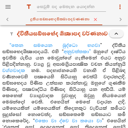
දුතියසඞ‍්ඝභෙදසික‍්ඛාපදවණ‍්ණනා
ද්විතීයසඞ්ඝභේද ශික්‍ෂාපද වර්ණනාව
“තෙන සමයෙන බුද්ධො භගවා
” ද්විතීය
සඞ්ඝභෙදශික්‍ෂාපදයයි. එහි “
අනුවත්තකා”
ඔහුගේ දෘෂ්ටිය
ඉවසීම රුචිය යන මොවුන්ගේ ගැනීමෙන් එයට අනුව
පිළිපදින්නාහු. ව්‍යග්‍ර වූ අසාමග්‍රියපාක්‍ෂික වචන කියන්නුයි
වග්ගවාදක
නම. පදභාජනයෙහි වනාහි ඒ පිළිබඳ
වර්‍ණනාවෙහි පක්‍ෂයෙහි සිටියාහු වෙත්යි වදාරනලදි.
සඞ්ඝභෙදය පිණිස උත්සාහ කරන්නාවූ ඔහුගේ ගුණකීම
පිණිසද, පක්‍ෂවෘද්ධිය පිණිසද සිටියාහු යන අර්‍ත්‍ථයි. යම්
කෙනෙක් ව්‍යාග්‍රවාදක වූවාහුද ඔවුහු නියමයෙන්
මෙබන්දෝ වෙති. එහෙයින් මෙසේ වදාරන ලදි.
යම්හෙයකින් යම්හෙයකින් තිදෙනකුට වැඩියක් කර්‍මයට
සුදුස්සෝ නොවෙත්ද, සඞ්ඝතෙමේ සඞ්ඝයාට කර්‍ම
නොකෙරේද, “
එකො වා ද්වෙ වා තයො වා
” එහෙයින්
‘එකෙක් හෝ දෙදෙනෙක් හෝ තිදෙනෙක් හෝයි