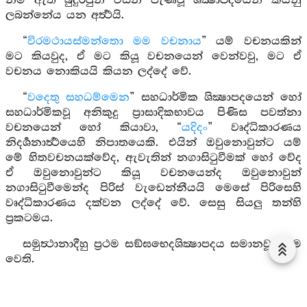
නම් ඇති බුදුරජුන් විසින් පැණවූ ශික්‍ෂාපදයෙන් කියනු
ලබන්නේය යන අර්‍ත්‍ථයි.
“
විරමථායස්මන්තො මම වචනාය
” යම් වචනයකින්
මට කියවුද, ඒ මට කියූ වචනයෙන් වෙන්වවු, මට ඒ
වචනය නොකියයි කියන ලද්දේ වේ.
“
වදෙතු සහධම්මෙන
” සහධාර්මික ශික්‍ෂාපදයෙන් හෝ
සහධාර්මිකවූ අනිකුදු ප්‍රාසාදිකභාවය පිණිස පවත්නා
වචනයෙන් හෝ කියාවා, “
යදිදං
” වෘද්ධිකාරණය
නිදර්‍ශනාර්‍ත්‍ථයෙහි නිපාතයෙකි. එයින් ඔවුනොවුන්ට යම්
මේ හිතවචනයක්වේද, ඇවැතින් නගාසිටුවීමක් හෝ වේද
ඒ ඔවුනොවුන්ට කියූ වචනයෙන්ද ඔවුනොවුන්
නගාසිටුවීමෙන්ද පිරිස් වැඩෙන්නීයයි මෙසේ පිරිසෙහි
වෘද්ධිකාරණය දක්වන ලද්දේ වේ. සෙසු සියලු තන්හි
ප්‍රකටමය.
සමුත්‍ථානාදීහු ප්‍රථම සඞ්ඝභෙදශික්‍ෂාපදය සමානවූවාහුම
වෙති.
දුර්‍වචශික්‍ෂාපද වර්‍ණනාව නිමි.