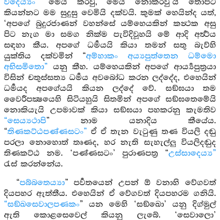
වදෙය්‍යං
” මෙය කරවු, මෙය නොකරවු’යි තොපට
කියන්නට මම සුදුසු වෙමියි දක්වයි. කුමක් හෙයින්ද යත්,
‘අපගේ බුදුරජාණන් වහන්සේ යම්හෙයකින් කන්‍ථක අසු
පිට නැග මා සමග නික්ම පැවිදිවූහයි මේ ආදි අර්‍ත්‍ථය
සඳහා කීය. අපගේ ධර්‍මයයි කියා තමන් සතු බැව්හි
යුක්තිය දක්වමින් “
අම්හාකං අය්‍යපුත්තෙන ධම්මො
අභිසමිතො”
යනු කීහ. යම්හෙයකින් අපගේ ආර්‍ය්‍යපුත්‍රයා
විසින් චතුස්සත්‍ය ධර්‍මය අවබෝධ කරන ලද්දේද, එහෙයින්
ධර්‍මයද අපගේයයි කියන ලද්දේ වේ. සඞ්ඝයා තම
වෛරීපක්‍ෂයෙහි සිටියහුයි සිතමින් අපගේ සඞ්ඝතෙමේයි
නොකියැයි උපමාවක් කියා සඞ්ඝයා පහකරනු කැමතිව
“සෙය්‍යථාපි
” නාම යනාදිය කීයේය.
“
තිණකට්ඨපණ්ණසටං”
ඒ ඒ තැන වැටුණු තණ වියලි දඬු
පරලා නොහොත් තෘණද, හර නැති සැහැල්ලු වියලිදඬුද
තිණකට්ඨ නම. ‘පණ්ණසටං’ පුරාණපත්‍ර “
උස්සාදෙය්‍ය”
රැස් කරන්නේය.
“
පබ්බතෙය්‍යා
” පර්‍වතයෙන් උපන් ඕ වනාහි වේගවත්
දියපහර ඇත්තීය. එහෙයින් ඒ වේගවත් දියපහරම ගනියි.
“සඞ්ඛසෙවාලපණකං
” යන මෙහි ‘සඞ්ඛො’ යනු දිග්මුල්
ඇති කොළසෙවෙල් කියනු ලැබේ. ‘සෙවාලො’