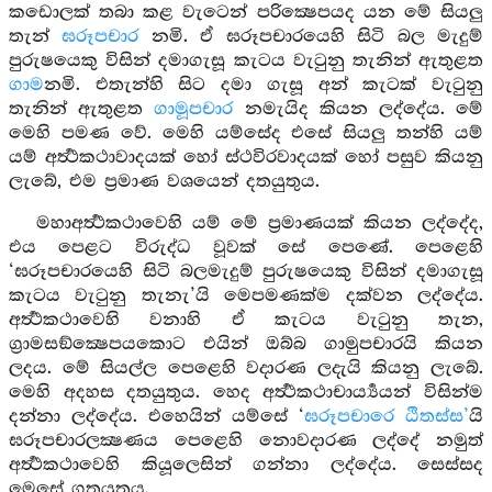
කඩොලක් තබා කළ වැටෙන් පරික්‍ෂෙපයද යන මේ සියලු
තැන්
ඝරූපචාර
නමි. ඒ ඝරූපචාරයෙහි සිටි බල මැදුම්
පුරුෂයෙකු විසින් දමාගැසූ කැටය වැටුනු තැනින් ඇතුළත
ගාම
නමි. එතැන්හි සිට දමා ගැසූ අන් කැටක් වැටුනු
තැනින් ඇතුළත
ගාමූපචාර
නමැයිද කියන ලද්දේය. මේ
මෙහි පමණ වේ. මෙහි යම්සේද එසේ සියලු තන්හි යම්
යම් අර්‍ත්‍ථකථාවාදයක් හෝ ස්ථවිරවාදයක් හෝ පසුව කියනු
ලැබේ, එම ප්‍රමාණ වශයෙන් දතයුතුය.
මහාඅර්‍ත්‍ථකථාවෙහි යම් මේ ප්‍රමාණයක් කියන ලද්දේද,
එය පෙළට විරුද්ධ වූවක් සේ පෙණේ. පෙළෙහි
‘ඝරූපචාරයෙහි සිටි බලමැදුම් පුරුෂයෙකු විසින් දමාගැසූ
කැටය වැටුනු තැනැ’යි මෙපමණක්ම දක්වන ලද්දේය.
අර්‍ත්‍ථකථාවෙහි වනාහි ඒ කැටය වැටුනු තැන,
ග්‍රාමසඞ්ක්‍ෂෙපයකොට එයින් ඔබ්බ ගාමුපචාරයි කියන
ලදය. මේ සියල්ල පෙළෙහි වදාරණ ලදැයි කියනු ලැබේ.
මෙහි අදහස දතයුතුය. හෙද අර්‍ත්‍ථකථාචාර්‍ය්‍යයන් විසින්ම
දන්නා ලද්දේය. එහෙයින් යම්සේ ‘
ඝරූපචාරෙ ඨිතස්ස’
යි
ඝරූපචාරලක්‍ෂණය පෙළෙහි නොවදාරණ ලද්දේ නමුත්
අර්‍ත්‍ථකථාවෙහි කියූලෙසින් ගන්නා ලද්දේය. සෙස්සද
මෙසේ ගතයුතුය.