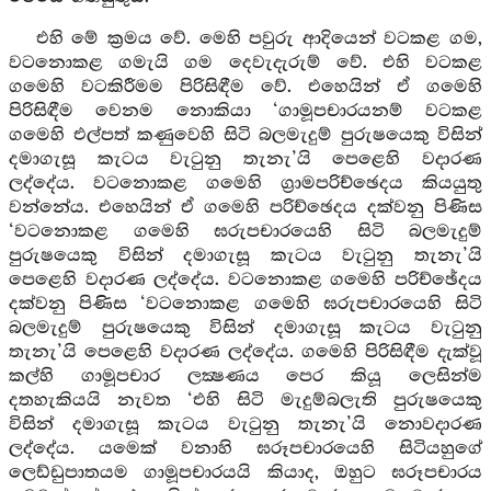
එහි මේ ක්‍රමය වේ. මෙහි පවුරු ආදියෙන් වටකළ ගම,
වටනොකළ ගමැයි ගම දෙවැදැරුම් වේ. එහි වටකළ
ගමෙහි වටකිරීමම පිරිසිඳීම වේ. එහෙයින් ඒ ගමෙහි
පිරිසිඳීම වෙනම නොකියා ‘ගාමූපචාරයනම් වටකළ
ගමෙහි එල්පත් කණුවෙහි සිටි බලමැදුම් පුරුෂයෙකු විසින්
දමාගැසූ කැටය වැටුනු තැනැ’යි පෙළෙහි වදාරණ
ලද්දේය. වටනොකළ ගමෙහි ග්‍රාමපරිච්ඡෙදය කියයුතු
වන්නේය. එහෙයින් ඒ ගමෙහි පරිච්ඡෙදය දක්වනු පිණිස
‘වටනොකළ ගමෙහි ඝරුපචාරයෙහි සිටි බලමැදුම්
පුරුෂයෙකු විසින් දමාගැසූ කැටය වැටුනු තැනැ’යි
පෙළෙහි වදාරණ ලද්දේය. වටනොකළ ගමෙහි පරිච්ඡේදය
දක්වනු පිණිස ‘වටනොකළ ගමෙහි ඝරුපචාරයෙහි සිටි
බලමැදුම් පුරුෂයෙකු විසින් දමාගැසූ කැටය වැටුනු
තැනැ’යි පෙළෙහි වදාරණ ලද්දේය. ගමෙහි පිරිසිඳීම දැක්වූ
කල්හි ගාමූපචාර ලක්‍ෂණය පෙර කියූ ලෙසින්ම
දතහැකියයි නැවත ‘එහි සිටි මැදුම්බලැති පුරුෂයෙකු
විසින් දමාගැසූ කැටය වැටුනු තැනැ’යි නොවදාරණ
ලද්දේය. යමෙක් වනාහි ඝරූපචාරයෙහි සිටියහුගේ
ලෙඩ්ඩුපාතයම ගාමූපචාරයයි කියාද, ඔහුට ඝරූපචාරය