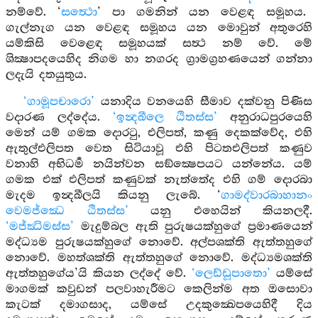
නම්වේ. ‘
සත්‍ථො
’ පා ගමනින් යන වෙළඳ සමූහය.
ගැල්නැග යන වෙළඳ සමූහය යන මොවුන් අතුරෙහි
යම්කිසි වෙළෙඳ සමූහයක් සත්‍ථ නම් වේ. මේ
ශික්‍ෂාපදයෙහිද නිගම හා නගරද ග්‍රාමග්‍රහණයෙන් ගන්නා
ලදැයි දතයුතුය.
‘ගාමූපචාරො’
යනාදිය වනයෙහි සීමාව දක්වනු පිණිස
වදාරණ ලද්දේය.
‘ඉන්‍දඛීලෙ ඨිතස්ස’
අනුරාධපුරයෙහි
මෙන් යම් ගමක දොරටු, එලිපත්, කණු දෙකක්වේද, එහි
ඇතුල්එලිපත වෙත සිටියාවූ එහි පිටතඑලිපත් කණුව
වනාහි අභිධර්‍ම නයින්වන සඞ්ක්‍ෂෙපයට යන්නේය. යම්
ගමක එක් එලිපත් කණුවක් නැත්තේද එහි ගම් දොරබා
මැදම ඉන්‍දඛීලයි කියනු ලැබේ. ‘
ගාමද්වාරබාහානං
වෙමජ්ඣෙ ඨිතස්ස’
යනු එහෙයින් කියනලදී.
‘මජ්ඣිමස්ස’
මැදුම්බල ඇති පුරුෂයක්හුගේ ප්‍රමාණයෙන්
මද්ධ්‍යම පුරුෂයක්හුගේ නොවේ. අල්පශක්ති ඇත්තහුගේ
නොවේ. මහත්ශක්ති ඇත්තහුගේ නොවේ. මද්ධ්‍යමශක්ති
ඇත්තහුගේය’යි කියන ලද්දේ වේ.
‘ලෙඩ්ඩූපාතො’
යම්සේ
මාගමක් කවුඩන් පලවාහැරීමට කෙලින්ම අත ඔසොවා
කැටක් දමාගසාද, යම්සේ උදකුක්‍ඛෙපයෙහිදී දිය