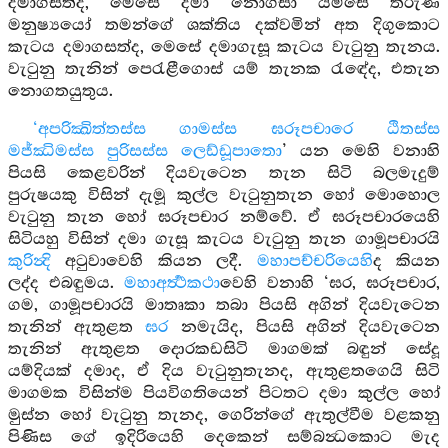
දමාගසත්ද, මෙසේ දමා නොගසා යම්සේ තරුණ
මනුෂ්‍යයෝ තමන්ගේ ශක්තිය දක්වමින් අත දිගුකොට
කැටය දමාගසත්ද, මෙසේ දමාගැසූ කැටය වැටුනු තැනය.
වැටුනු තැනින් පෙරැළීගොස් යම් තැනක රැඳේද, එතැන
නොගතයුතුය.
‘අපරික්‍ඛිත්තස්ස ගාමස්ස ඝරූපචාරෙ ඨිතස්ස
මජ්ඣිමස්ස පුරිසස්ස ලෙඩ්ඩූපාතො
’ යන මෙහි වනාහි
පියසි කෙළවරින් දියවැටෙන තැන සිටි බලමැදුම්
පුරුෂයකු විසින් දැමූ කුල්ල වැටුනුතැන හෝ මොහොල
වැටුනු තැන හෝ ඝරූපචාර නම්වේ. ඒ ඝරූපචාරයෙහි
සිටියහු විසින් දමා ගැසූ කැටය වැටුනු තැන ගාමූපචාරයි
කුරින්‍දි
අටුවාවෙහි කියන ලදී.
මහාපච්චරියෙහි
ද කියන
ලද්ද එබඳුමය.
මහාඅර්‍ත්‍ථකථා
වෙහි වනාහි ‘ඝර, ඝරූපචාර,
ගම, ගාමූපචාරයි මාතෘකා තබා පියසි අගින් දියවැටෙන
තැනින් ඇතුළත
ඝර
නමැයිද, පියසි අගින් දියවැටෙන
තැනින් ඇතුළත දොරකඩසිටි මාගමක් බඳුන් සේදූ
යම්දියක් දමාද, ඒ දිය වැටුනුතැනද, ඇතුළතගෙයි සිටි
මාගමක විසින්ම පියවිගතියෙන් පිටතට දමා කුල්ල හෝ
මුස්න හෝ වැටුනු තැනද, ගෙරින්ගේ ඇතුල්වීම වළකනු
පිණිස ගේ ඉදිරියෙහි දෙකෙන් සම්බන්‍ධකොට මැද