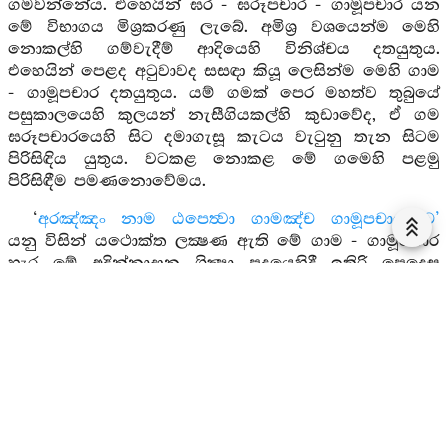
ගමවන්නේය. එහෙයින් ඝර - ඝරූපචාර - ගාමූපචාර යන
මේ විභාගය මිශ්‍රකරණු ලැබේ. අමිශ්‍ර වශයෙන්ම මෙහි
නොකල්හි ගම්වැදීම් ආදියෙහි විනිශ්චය දතයුතුය.
එහෙයින් පෙළද අටුවාවද සසඳා කියූ ලෙසින්ම මෙහි ගාම
- ගාමූපචාර දතයුතුය. යම් ගමක් පෙර මහත්ව තුබුයේ
පසුකාලයෙහි කුලයන් නැසීගියකල්හි කුඩාවේද, ඒ ගම
ඝරූපචාරයෙහි සිට දමාගැසූ කැටය වැටුනු තැන සිටම
පිරිසිඳිය යුතුය. වටකළ නොකළ මේ ගමෙහි පළමු
පිරිසිඳීම පමණනොවේමය.
‘
අරඤ්ඤං නාම ඨපෙත්‍වා ගාමඤ්ච ගාමූපචාරඤ්ච’
යනු විසින් යථොක්ත ලක්‍ෂණ ඇති මේ ගාම - ගාමූපචාර
හැර මේ අදින්නාදාන ශික්‍ෂා පදයෙහිදී ඉතිරි පෙදෙස
අරණ්‍යනමැයි දතයුතුය. අභිධර්‍මයෙහි වනාහි
‘අරඤ්ඤං’
යනු එලිපත් කණුවෙන් පිටතට නික්මසිටි යම්
පෙදෙසක්වේද, මේ සියලු පෙදෙස අරණ්‍යයි කියන
ලද්දේය. ආරණ්‍යක ශික්‍ෂාපදයෙහි ආරණ්‍යක සෙනාසනය
නම් දුනු පන්සියයක් ඇති පශ්චිම සෙනාසන යයි කියන
ලදී. ඒ සෙනාසනය ගම් එලිපත් කණුව පටන්
නගාගන්නාලද ඇදුරු දුන්නෙන් පන්සියයක් දුනු
පමණයයි දතයුතුය. මෙසේ ‘
ගාමා වා අරඤ්ඤා වා’
යන