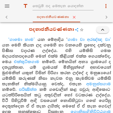
පදභාජනීයවණ‍්ණනා
පදභාජනීයවණ්ණනා
‘ගාමො නාම’
යන මේආදිය ‘
ගාමා වා අරඤ්ඤ වා’
යන මෙහි කියන ලද ගමෙහි හා වනයෙහි ප්‍රභෙද දක්වනු
පිණිස වදාරණ ලද්දේය. එහි යම්කිසි ගමක
මලයජනපදයෙහි මෙන් එක්ම කිළියක් එක්ක ගෙයක්වේද,
මෙය
එක්කුටිකගාම
නම්වේ. මේනයින් අන්‍ය ග්‍රාමයෝ ද
දතයුත්තාහ. යම් ග්‍රාමයක් මිනිසුන්ගේ අභාවයෙන්
මුළුමනින් යකුන් විසින් පිරිගා කරන ලද්දේ ද මනුෂ්‍යයෝ
යම්කිසි කරුණක් නිසා නැවත එනු කැමතිවම යම්කිසි
තැනකින් නික්මගියාහු වෙත්ද, එතැන
අමනුස්සගාම
නම්වේ.
පරික්‍ඛිත්ත
නම් ගඩොලින් කළ පවුරු ආදිකොට
යටත්පිරිසෙයින් කටු අතුවලින් හෝ වටකරණ ලද්දේය.
වීථි පිහිටුවීම් ආදි වසයෙන් නොපිහිටුවා ගසේ ගෙරිහු
දෙතුන්දෙන ඒ ඒ තැන ලගිත්ද මෙසේ ඒ ඒ තැන ගෙවල්
දෙක තුනක්කොට විසූතැන
ගොනිසාදිනිවිට්ඨගාම