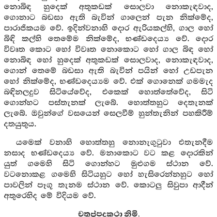
නොබිඳ හුදෙක් අතුකඩක් සොලවා නොකැඳවාද,
ගොනාට බඩසා ඇති බැවින් ගාලෙන් පැන නික්මේද,
පාරාජිකයම වේ. ඉදින්වනාහි දොර ඇරියකල්හි, ගාල හෝ
බිඳි කල්හි තෙමේම නික්මේද, භණ්ඩදෙය්‍ය වේ. දොර
විවෘත කොට හෝ විවෘත නොකොට හෝ ගාල බිඳ හෝ
නොබිඳ හෝ හුදෙක් අතුකඩක් සොලවාද, නොකැඳවාද,
ගොන් තෙමේ බඩසා ඇති බැවින් පයින් හෝ උඩපැන
හෝ නික්මේද, භණ්ඩදෙය්‍යම වේ. එක් ගොනෙක් ගමමැද
බඳිනලදුව සිටියේවේද, එකෙක් හොත්තේවේද, සිටි
ගොන්හට පස්තැනක් ලැබේ. හොත්තහුට දෙතැනක්
ලැබේ. ඔවුන්ගේ වසයෙන් සෙලවීම් හුන්තැනින් පහකිරීම්
දතයුතුය.
යමෙක් වනාහි හොත්තහු නොනැගුටුවා එතැනදීම
නසාද භණ්ඩදෙය්‍ය වේ. මනාකොට වට කළ දොරකින්
යුත් ගමෙහි සිටි ගොන්හට මුළුගම ස්ථාන වේ.
වටනොකළ ගමෙහි සිටියහුට හෝ හැසිරෙන්නහුට හෝ
පාවලින් පෑගූ තැනම ස්ථාන වේ. කොටලු සිවුපා ආදීන්
අතුරෙහිද මේ විදියම වේ.
චතුප්පදකථා නිමි.