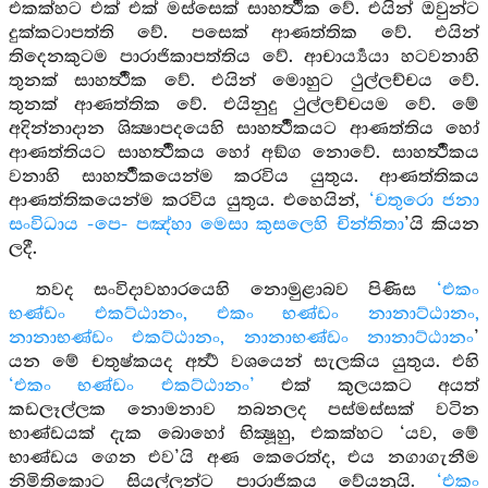
එකක්හට එක් එක් මස්සෙක් සාහර්‍ත්‍ථික වේ. එයින් ඔවුන්ට
දුක්කටාපත්ති වේ. පසෙක් ආණත්තික වේ. එයින්
තිදෙනකුටම පාරාජිකාපත්තිය වේ. ආචාර්‍ය්‍යයා හටවනාහි
තුනක් සාහර්‍ත්‍ථික වේ. එයින් මොහුට ථුල්ලච්චය වේ.
තුනක් ආණත්තික වේ. එයිනුදු ථුල්ලච්චයම වේ. මේ
අදින්නාදාන ශික්‍ෂාපදයෙහි සාහර්‍ත්‍ථිකයට ආණත්තිය හෝ
ආණත්තියට සාහර්‍ත්‍ථිකය හෝ අඞ්ග නොවේ. සාහර්‍ත්‍ථිකය
වනාහි සාහර්‍ත්‍ථිකයෙන්ම කරවිය යුතුය. ආණත්තිකය
ආණත්තිකයෙන්ම කරවිය යුතුය. එහෙයින්,
‘චතුරො ජනා
සංවිධාය -පෙ- පඤ්හා මෙසා කුසලෙහි චින්තිතා
’යි කියන
ලදී.
තවද සංවිදාවහාරයෙහි නොමුළාබව පිණිස
‘එකං
භණ්ඩං එකට්ඨානං, එකං භණ්ඩං නානාට්ඨානං,
නානාභණ්ඩං එකට්ඨානං, නානාභණ්ඩං නානාට්ඨානං
’
යන මේ චතුෂ්කයද අර්‍ත්‍ථ වශයෙන් සැලකිය යුතුය. එහි
‘එකං භණ්ඩං එකට්ඨානං’
එක් කුලයකට අයත්
කඩලෑල්ලක නොමනාව තබනලද පස්මස්සක් වටින
භාණ්ඩයක් දැක බොහෝ භික්‍ෂූහු, එකක්හට ‘යව, මේ
භාණ්ඩය ගෙන එව’යි අණ කෙරෙත්ද, එය නගාගැනීම
නිමිතිකොට සියල්ලන්ට පාරාජිකය වේයනුයි.
‘එකං