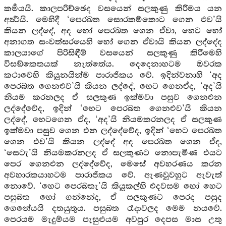
කර්‍මයයි. කාලපරිච්ඡෙද වසයෙන් සලකුණු කිරීමය යන
අර්‍ත්‍ථයි. මෙහිදී ‘පෙරබත සොරකම්කොට ගෙන එව’යි
කියන ලද්දේ, අද හෝ පෙරබත ගෙන ඒවා, හෙට හෝ
අනාගත සංවත්සරයෙහි හෝ ගෙන ඒවායි කියන ලද්දේද
කාලයාගේ පිරිසිඳීම් වසයෙන් සලකුණු කිරීමෙහි
විසඞ්කෙතයක් නැත්තේය. දෙදෙනාහටම ඔවරක
කථාවෙහි කියූනයින්ම පාරාජිකය වේ. ඉදින්වනාහි ‘අද
පෙරබත ගෙනඑව’යි කියන ලද්දේ, හෙට ගෙනඒද, ‘අද’යි
නියම කරනලද ඒ සලකුණ ඉක්මවා පසුව ගෙනඑන
ලද්දේවේද, ඉදින් ‘හෙට පෙරබත ගෙනඑව’යි කියන
ලද්දේ, හෙටගෙන ඒද, ‘අද’යි නියමකරනලද ඒ සලකුණ
ඉක්මවා පසුව ගෙන එන ලද්දේවේද, ඉදින් ‘හෙට පෙරබත
ගෙන එව’යි කියන ලද්දේ අද පෙරබත ගෙන ඒද,
‘සෙටැ’යි නියමකරනලද ඒ සලකුණට නොපැමිණ එයට
පෙර ගෙනඑන ලද්දේවේද, මෙසේ අවහරණය කරන
අවහාරකයාහටම පාරාජිකය වේ. ඇණවූවහුට ඇවැත්
නොවේ. ‘හෙට පෙරබතැ’යි කියූකල්හි එදවසම හෝ හෙට
පසුබත හෝ ගන්නේද, ඒ සලකුණට පෙරද පසුද
ගෙනේයයි දතයුතුය. පසුබත රෑදාවලද මෙම නයවේ.
පෙරයම මැදුම්යම පැසුළුයම අවපුර දෙපස මාස උතු