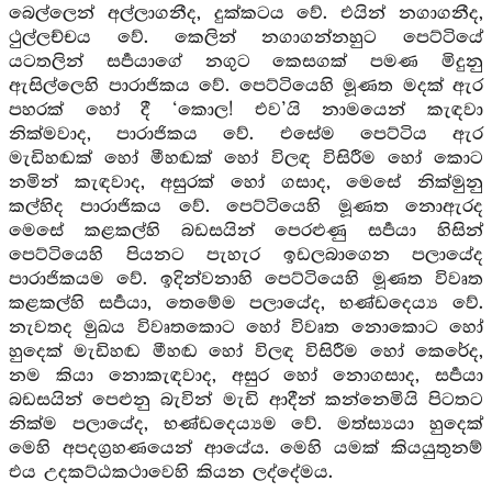
බෙල්ලෙන් අල්ලාගනීද, දුක්කටය වේ. එයින් නගාගනීද,
ථුල්ලච්චය වේ. කෙලින් නගාගන්නහුට පෙට්ටියේ
යටතලින් සර්‍පයාගේ නගුට කෙසගක් පමණ මිදුනු
ඇසිල්ලෙහි පාරාජිකය වේ. පෙට්ටියෙහි මූණත මදක් ඇර
පහරක් හෝ දී ‘කොල! එව’යි නාමයෙන් කැඳවා
නික්මවාද, පාරාජිකය වේ. එසේම පෙට්ටිය ඇර
මැඩිහඬක් හෝ මීහඬක් හෝ විලඳ විසිරීම හෝ කොට
නමින් කැඳවාද, අසුරක් හෝ ගසාද, මෙසේ නික්මුනු
කල්හිද පාරාජිකය වේ. පෙට්ටියෙහි මූණත නොඇරද
මෙසේ කළකල්හි බඩසයින් පෙරළුණු සර්‍පයා හිසින්
පෙට්ටියෙහි පියනට පැහැර ඉඩලබාගෙන පලායේද
පාරාජිකයම වේ. ඉදින්වනාහි පෙට්ටියෙහි මූණත විවෘත
කළකල්හි සර්‍පයා, තෙමේම පලායේද, භණ්ඩදෙය්‍ය වේ.
නැවතද මුඛය විවෘතකොට හෝ විවෘත නොකොට හෝ
හුදෙක් මැඩිහඬ මීහඬ හෝ විලඳ විසිරීම හෝ කෙරේද,
නම කියා නොකැඳවාද, අසුර හෝ නොගසාද, සර්‍පයා
බඩසයින් පෙළුනු බැවින් මැඩි ආදීන් කන්නෙමියි පිටතට
නික්ම පලායේද, භණ්ඩදෙය්‍යම වේ. මත්ස්‍යයා හුදෙක්
මෙහි අපදග්‍රහණයෙන් ආයේය. මෙහි යමක් කියයුතුනම්
එය උදකට්ඨකථාවෙහි කියන ලද්දේමය.