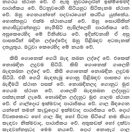
නගරය ස්ථාන වේ. ඒ ඇතු නුවරදොරින් ඉක්මීමෙහිදී
පාරාජිකය වේ. පිටනුවරෙහි සිටියහුට සිටිතැනම ස්ථාන
වේ. ඔහු ගෙනයන්නේ පදවාරයෙන් කරවිය යුත්තේය.
හොත්තහුට එක්ම ස්ථානයක් වේ. ඔහු සොරසිතින්
නගාසිටුවන්නහුට නැගීසිටි ඇසිල්ලෙහි පාරාජිකය වේ.
අසුකෙරෙහිද මේ විනිශ්චය වේ. ඉදින්වනාහි ඒ අසු
පාසතරින් බඳින ලද්දේවේද ඔහු පිළිබඳව අටතැනක්
දතයුතුය. ඔටුවා කෙරෙහිද මේ නයම වේ.
කිසි ගොනෙක් ගෙයි බැඳ තබන ලද්දේ වේ. එකෙක්
නොබඳින ලදුවම සිටියි. කිසි ගොනෙක් ගාලෙහි
බැඳතබන ලද්දේ වේ. කිසි ගොනෙක් නොබඳින ලදුවම
සිටියි. එහි ගෙයි බැඳතැබූ ගොනු පිළිබඳව පාසතර හා
බැඳීමයි ස්ථාන පසක් වේ. නොබඳිනලද ගොනුට මුළු
ගෙයම ස්ථාන වේ. ගාලෙහි බැඳතබන ලද්දාහුට
පස්තැනක් ලැබේ. නොබඳින ලද්දහුට මුළු ගාලම ස්ථාන
වේ. ඒ ගාල්දොර ඉක්මවාද පාරාජිකය වේ. ගාල බිඳගෙන
යන්නේ තමන් කැඩූදොර ඉක්මවාද පාරාජිකය වේ. දොර
විවෘතකොට හෝ ගාල බිඳ හෝ පිටත සිටියේ නම කියා
කැඳවා නික්මවාද, පාරාජිකය වේ. අතුකඩක් හෝ දක්වා
කැඳවන්නහුටද මෙම නයවේ. දොර නොඇර ගාල