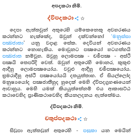
අපදකථා නිමි.
ද්විපදකථා
දෙපා ඇත්තවුන් අතුරෙහි යම්කෙනෙකු අවහරණය
කරන්නට හැක්කේද, ඔවුන් දක්වන්නෝ
‘මනුස්සා
පක්‍ඛජාතා
’ යනු වදාළ සේක. දෙවියන් අවහරණය
කරන්නට නොහැකිය. මොවුනට පක්‍ෂයෝ හටගත්හයි
පක්‍ඛජාත
නම්වූහ. ඔවුහු ලොමපක්‍ෂ - චර්‍මපක්‍ෂ - අස්ථි
පක්‍ෂයි තෙපරිදි වෙත්. ඔවුන් අතුරෙහි මොනර, කුකුළු
ආදීහු ලොමපක්‍ෂයෝය. වවුළු ආදීහු චර්‍මපක්‍ෂයෝය.
භ්‍රමරාදීහු අස්ථි පක්‍ෂයෝයයි දතයුත්තාහ. ඒ සියල්ලෝද
මනුෂ්‍යයෝද පක්‍ෂජාතීහුද හුදෙක් මෙහි ද්විපදග්‍රහණයෙන්
ආවාහුය. මෙහි යමක් කියයුත්තේනම් එය ආකාසට්ඨ
කථාවෙහිද ප්‍රාණිකථාවෙහිද කියනලදනය ඇත්තේමය.
ද්විපදකථා නිමි.
චතුප්පදකථා
සිවුපා ඇත්තවුන් අතුරෙහි -
පසුකා
යන මෙයින්