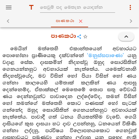
පාණකථා
පාණකථා
මෙයින් මත්තෙහි එකාන්තයෙන් අවහාරයට
පොහෝනා ප්‍රාණියෙකු දක්වන්නේ
‘මනුස්සපාණො’
යනු
වදාළ සේක. දාසකමින් නිදහස්වූ ඔහුද සොරසිතින්
ගෙනයන්නහුට අවහාරයක් නැත්තේය. යමෙක්වනාහි
නිදහස්වූයේද, මව විසින් හෝ පියා විසින් හෝ ණය
ගන්නා කාලයෙහි යම්තාක් කලකින් ණය ආපසු
දෙන්නෙම්ද, ඒතාක්කල් මෙතෙමේ තොප සතු වේවායි
ණය දෙන්නවුන්ට පාවාදෙන ලද්දේවේද, තමන් විසින්
හෝ තමන්ගේ මත්තෙහි කොට පණසක් හෝ සැටක්
ගන්නේද ඔහුද සොරසිතින් ගෙනයන්නහුට අවහාරයක්
නැත්තේය. පාවාදී ගත් ධනය ගියතන්හිම වැඩේ. ගෙයි
දාසියගේ කුස දාසයා හට දාව උපන්නහු, ධනයෙන් විකිණී
ගන්නා ලද්දහු, පරවිෂය විලොපනයකොට ගෙනවුත්
දාසභාවයට පමුණුවා ගන්නා ලද්දාහු යන ප්‍රභෙද ඇති