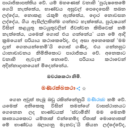
පාරාජිකාපත්තිය වේ. යම් මහණෙක් වනාහි ‘පුරුෂතෙමේ
ගෙයි නැත්තේය, භාණ්ඩය අසුවල් පෙදෙසෙහි තබන
ලද්දේය, නොකළ රැකුම් ඇත්තේය, දොර නොවසන
ලද්දේය, ගිය ඇසිල්ලකින්ම ගන්නට හැක්කේය, පුරුෂයන්
විසින් කළයුතු කටයුතුවලින් ජීවත්වන කිසිවෙක් නම්
නැත්තේය, යමෙක් ගොස් එය ගන්නේය’ යන මේ ආදි
ක්‍රමයෙන් පරියාය කථාකෙරේද, එද අසා අනෙකෙක් ‘මම
දැන් ගෙනයන්නෙමි’යි ගොස් ගණීද, එය ගන්නහුට
ඨානාචාවනය නිමිතිකොට පාරාජිකය වේ. අනෙකාට
වනාහි ඇවැත් නොවේ. පරියාය කථාවෙන්
අදින්නාදානයෙන් මිදෙන්නේය.
ඔචරකකථා නිමි.
ඔණිරක්ඛකථා
ගෙන අවුත් තැබූ බඩු රකින්නේනුයි
ඔණිරක්‍ඛ
නම් වේ.
යමෙක් අනිකෙකු විසින් තමන්ගේ වාසස්ථානයට
ගෙනෙන ලද භාණ්ඩයක් ‘ස්වාමීනි! මම මෙනම්
කෘත්‍යයකොට යම්තාක් එන්නෙම්ද ඒතාක් මොහොතක්
මේ භාණ්ඩය බලාගනු මැනවැ’යි කියන ලද්දේවේද,