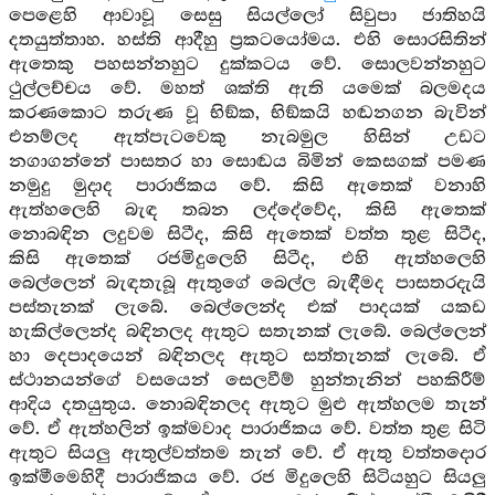
පෙළෙහි ආවාවූ සෙසු සියල්ලෝ සිවුපා ජාතිහයි
දතයුත්තාහ. හස්ති ආදීහු ප්‍රකටයෝමය. එහි සොරසිතින්
ඇතෙකු පහසන්නහුට දුක්කටය වේ. සොලවන්නහුට
ථුල්ලච්චය වේ. මහත් ශක්ති ඇති යමෙක් බලමදය
කරණකොට තරුණ වූ භිඞ්ක, භිඞ්කයි හඬනගන බැවින්
එනම්ලද ඇත්පැටවෙකු නැබමුල හිසින් උඩට
නගාගන්නේ පාසතර හා සොඬය බිමින් කෙසගක් පමණ
නමුදු මුදාද පාරාජිකය වේ. කිසි ඇතෙක් වනාහි
ඇත්හලෙහි බැඳ තබන ලද්දේවේද, කිසි ඇතෙක්
නොබඳින ලදුවම සිටීද, කිසි ඇතෙක් වත්ත තුළ සිටීද,
කිසි ඇතෙක් රජමිදුලෙහි සිටීද, එහි ඇත්හලෙහි
බෙල්ලෙන් බැඳතැබූ ඇතුගේ බෙල්ල බැඳීමද පාසතරදැයි
පස්තැනක් ලැබේ. බෙල්ලෙන්ද එක් පාදයක් යකඩ
හැකිල්ලෙන්ද බඳිනලද ඇතුට සතැනක් ලැබේ. බෙල්ලෙන්
හා දෙපාදයෙන් බඳිනලද ඇතුට සත්තැනක් ලැබේ. ඒ
ස්ථානයන්ගේ වසයෙන් සෙලවීම් හුන්තැනින් පහකිරීම්
ආදිය දතයුතුය. නොබඳිනලද ඇතුට මුළු ඇත්හලම තැන්
වේ. ඒ ඇත්හලින් ඉක්මවාද පාරාජිකය වේ. වත්ත තුළ සිටි
ඇතුට සියලු ඇතුල්වත්තම තැන් වේ. ඒ ඇතු වත්තදොර
ඉක්මීමෙහිදී පාරාජිකය වේ. රජ මිදුලෙහි සිටියහුට සියලු