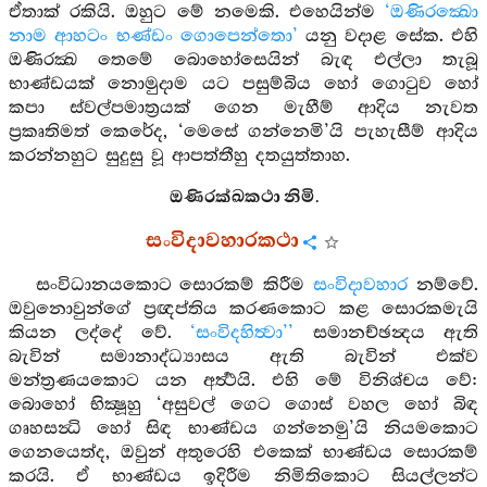
ඒතාක් රකියි. ඔහුට මේ නමෙකි. එහෙයින්ම
‘ඔණිරක්‍ඛො
නාම ආහටං භණ්ඩං ගොපෙන්තො’
යනු වදාළ සේක. එහි
ඔණිරක්‍ඛ තෙමේ බොහෝසෙයින් බැඳ එල්ලා තැබූ
භාණ්ඩයක් නොමුදාම යට පසුම්බිය හෝ ගොටුව හෝ
කපා ස්වල්පමාත්‍රයක් ගෙන මැහීම් ආදිය නැවත
ප්‍රකෘතිමත් කෙරේද, ‘මෙසේ ගන්නෙමි’යි පැහැසීම් ආදිය
කරන්නහුට සුදුසු වූ ආපත්තීහු දතයුත්තාහ.
ඔණිරක්‍ඛකථා නිමි.
සංවිදාවහාරකථා
සංවිධානයකොට සොරකම් කිරීම
සංවිදාවහාර
නම්වේ.
ඔවුනොවුන්ගේ ප්‍රඥප්තිය කරණකොට කළ සොරකමැයි
කියන ලද්දේ වේ.
‘සංවිදහිත්‍වා’’
සමානච්ඡන්‍දය ඇති
බැවින් සමානාද්ධ්‍යාසය ඇති බැවින් එක්ව
මන්ත්‍රණයකොට යන අර්‍ත්‍ථයි. එහි මේ විනිශ්චය වේ:
බොහෝ භික්‍ෂූහු ‘අසුවල් ගෙට ගොස් වහල හෝ බිඳ
ගෘහසන්‍ධි හෝ සිඳ භාණ්ඩය ගන්නෙමු’යි නියමකොට
ගෙනයෙත්ද, ඔවුන් අතුරෙහි එකෙක් භාණ්ඩය සොරකම්
කරයි. ඒ භාණ්ඩය ඉදිරීම නිමිතිකොට සියල්ලන්ට