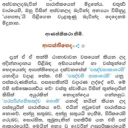
අස්වනලදබැවින් පාරාජිකයෙන් මිදුනේය. චතුර්‍ත්‍ථ
වාරයෙහි, ඔහු විසින් අස්වනලද බැවින්ද අන්‍යයා විසිනුදු
‘යහපතැ’යි පිළිගෙන වැළකුණු බැවින්ද දෙදෙනම
මිදුනාහ.
ආණත්තිකථා නිමි.
ආපත්තිභෙදං
දැන් ඒ ඒ තන්හි ඨානාචාවන වසයෙන් කියන ලද
අදින්නාදානය පිළිබඳ අඞ්ගයන්ගේ හා වස්තූන්ගේ
භෙදයෙන්ද ආපත්තිභෙදය දක්වනසේක්
‘පඤ්චහාකාරෙහි’
යනාදිය වදාළ සේක. එහි
‘පඤ්චහි ආකාරෙහි’
යනු
පස්කරුණකින්ය. පසඅඟකින්යි වදාරණ ලද්දේ වේ. මේ
එහි සඞ්ක්‍ෂෙපාර්‍ත්‍ථය වේ: වස්තු ස්වාමියා විසින් තුන්දොරින්
කිසිත් අයුරකින් නොදුන්දෙය ගන්නහුට
.
‘පරපරිග්ගහිතඤ්ච හොති’
යනාදි නයින් කියන ලද
පස්අයුරින් පාරාජිකය වේ. එයින් අඩුවෙන් පාරාජිකය
නොවේ. අන්හු සතුබව, අන්හු සතුයයි හැඟීම, පිරිකරෙහි
ගරුබව, සොරසිත, තුබූතැනින් පහකිරීම යන එහි පස්
ආකාරයෝයි. මෙයින් අන්‍ය වූ දෙවරින් ලඝුපරික්‍ෂාරයෙහි