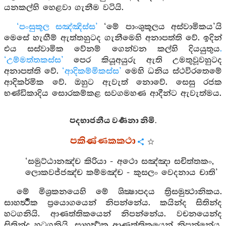
යනකල්හි හෙළවා ගැනීම වටියි.
‘පංසුකූල සඤ්ඤිස්ස’
‘මේ පාංශුකූලය අස්වාමිකය’යි
මෙසේ හැඟීම් ඇත්තහුටද ගැනීමෙහි අනාපත්ති වේ. ඉදින්
එය සස්වාමික වේනම් ගෙන්වන කල්හි දියයුතුය
.
‘උම්මත්තකස්ස’
පෙර කියූඅයුරු ඇති උමතුවූවහුටද
අනාපත්ති වේ.
‘ආදිකම්මිකස්ස’
මෙහි ධනිය ස්ථවිරතෙමේ
ආදිකර්මික වේ. ඔහුට ඇවැත් නොවේ. සෙසු රජක
භණ්ඩිකාදිය සොරකම්කළ සවගමහණ ආදීන්ට ඇවැත්මය.
පදභාජනීය වර්‍ණනා නිමි.
පකිණ්ණකකථා
‘සමුට්ඨානඤ්ච කිරියා - අථො සඤ්ඤා සචිත්තකං,
ලොකවජ්ජඤ්ච කම්මඤ්ච - කුසලං වෙදනාය චාති’
මේ මිශ්‍රකනයෙහි මේ ශික්‍ෂාපදය ත්‍රිසමුත්‍ථානිකය.
සාහර්‍ත්‍ථික ප්‍රයොගයෙන් නිපන්නේය. කයින්ද සිතින්ද
හටගනියි. ආණත්තිකයෙන් නිපන්නේය. වචනයෙන්ද
සිතින්ද හටගනියි. සාහර්‍ත්‍ථක ආණත්තිකයෙන් නිපන්නේය.