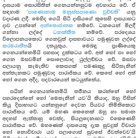
දාසයාම සොරසිතින් ගෙනයන්නහුටම අවහාරය වේ. ඒ
සඳහාම
‘පාණොනාම මනුස්සපාණො වුච්චති
’ යනු
වදාරණ ලදී. මෙහිද ගෙයි සිටි දාසියගේ කුසෙහි දාසයාහට
දාව උපන්නේ
අන්තොජාතක
නම්වේ. ධනයෙන් මිලදී
ගන්නා ලද්දේ
ධනක්කීත
නම්වේ. පරදෙශය
විලොපනයකොට ගෙනවුත් දාසභාවයට පමුණුවන ලද්දේ
කරමරාතීත
යි දතයුතුය. මෙබඳු ප්‍රාණියෙකු
ගෙනයන්නෙමියි පහසාද දුක්කටය වේ. අත් හෝ පා හෝ
ගෙන ඔසවමින් සොලොවාද ථුල්ලච්චය වේ. ඔසවා
පලායනු කැමැතිව කෙසගක් පමණකුදු සිටිතැනින්
අන්තැනකට පමුණුවාද පාරාජිකය වේ. කෙසේ හෝ අත්
හෝ ගෙන අදීද, පදවාරයෙන් කටයුත්තේය.
පයින් ගෙනයන්නෙමියි තර්‍ජනය කරන්නේ හෝ
පහරදෙන්නේ හෝ ‘මෙතැනින් යව’යි කියාද, ඔහු විසින්
කියූ දිසාභාගට යන්නහුගේ දෙවන පියවර නිමිතිකොට
පාරාජිකය වේ. යම් මහණ කෙනෙක් ඔහු හා සමාන
අදහස් ඇත්තාහු වෙත්ද, සියලුදෙනාහට එකෙණෙහි
පාරාජිකය වේ. මහණෙක් දාසයෙකු දැක සුවදුක් විචාරා
හෝ නොවිචාරා යව පලාගොස් සුවසේ ජීවත්වෙව’යි