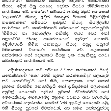
හිමියන්ගේ සමීපයෙන් පහකරනු කැමතිව සොරසිතින්
කියාද, ඉදින් ඔහු පලායද, දෙවන පියවර නිමිතිකොට
පාරාජිකය වේ. තමන්ගේ සමීපයට ආවාවූ ඔහුට අනිකෙක්
‘පලායව’යි කියාද, ඉදින් මහණුන් සියයක් පිළිවෙළින්
තමතමන්ගේ සමීපයට ආවහුට කියාද, සියල්ලන්ට
පාරාජිකය වේ. යමෙක්වනාහි වේගයෙන් පලායන්නහුටම
‘හිමියෝ තා නොඅල්ලා ගනිත්ද, එයට පෙර තෝ
පලායව’යි කියාද පාරාජිකයෙන් ඇවැත් නොවේ.
ඉදින්වනාහි හිමින් යන්නහුට කියාද, ඔහුද ඔහුගේ
වචනයෙන් වහායේද පාරාජිකය වේ. පලාගොස්
අන්ගමකට හෝ දෙශයකට ගියහු දැක එතැනිනුදු පලවා
යවන්නහුට පාරාජිකයම වේ.
අදින්නාදානය නම් පරියාය වචනය කරනකොට මිදේ.
යමෙක්වනාහි ‘තෝ මෙහි කුමක් කරන්නෙහිද? පලායෑම
තට නොවටීදැ’යි හෝ කිම, කොතැනක හෝ ගොස්
සුවසේ ජීවත්වීම නොවටීදැයි හෝ දැසිදස්සෝ පලාගොස්
අසුවල් පෙදෙසට පැමිණ සුවසේ ජීවත්වෙතියි හෝ
මෙසේකියාද, හෙතෙමේද ඔහුගේ වචනය අසා පලායේද,
අවහාරයක් නැත්තේය. යමෙක් ‘අපි අසුවල් පෙදෙසට යමු,
එහි ගියාහු සුවසේ ජීවත්වෙත්, අප සමග යන්නවුන්ටද