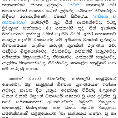
නැත්තේයයි කියන ලද්දේය.
‘ජිවති’
නොනැගී සිටි
සෙය්‍යාවෙන් සයනය කරණ ලද්දේද, යම්තාක් ජීවිතේන්‍ද්‍රිය
සිඳීමට නොපැමිණේද, ඒතාක් සිටියේය.
‘ගහිතෙ ච
අත්තමනො’
ගත්කල්හි තුටු සිත් ඇත්තේවේද, එබඳු
වූවහුගේ සන්තකය මා ගත්කල්හි තුටු සිත් ඇත්තේ
වන්නේයයි දන්නහු විසින් ගැනීම වටියි. ඉතිරි නොකොට
සියල්ල ගැනීම් වසයෙන්ද මේ අඞ්ගපස වදාරණ ලද්දේය.
විශ්වාසයෙන් ගැනීම කරුණු තුනකින් රූහණය වේ.
සන්‍දිට්ඨ මිත්‍රයෙක්වේද, ජීවත්වේද, ගත්කල්හි සතුටුවේද,
සම්භක්ත මිත්‍රයෙක්වේද, ජීවත්වේද, ගත්කල්හි සතුටුවේද,
ආලපිත මිත්‍රයෙක්වේද, ජීවත්වේද, ගත්කල්හි සතුටුවේ යන
මේ කරුණු තුනය.
යමෙක් වනාහි ජීවත්වේද, ගත්කල්හි සතුටුවූයේ
නොවේද, ඔහු සතුවූවක් විශ්වාස ග්‍රහණයෙන් ගන්නා
ලද්දේද නැවත දිය යුතුය. දෙන්නහු විසින්ද මළහුගේ
ධනය වනාහි ඔහුගේ ධනයෙහි ගෘහස්ථ වූ හෝ ප්‍රව්‍රජිත වූ
හෝ යම්කෙනෙක් අධිපතිවෙත්ද ඔවුන්ට දියයුතුය.
නොසතුටු සිත්ඇත්තහු සතු ධනය ඔහුටම දියයුතුය.
යමෙක්වනාහි පළමුකොටම ‘මා සන්තකය ගන්නා වූ තා