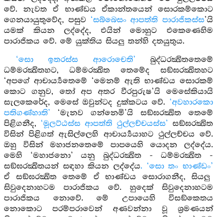
වේ. නැවත ඒ භාණ්ඩය ඒකාන්තයෙන් සොරකම්කොට
ගෙනයායුතුවේද, පසුව
‘සබ්බෙසං ආපත්ති පාරාජිකස්ස
’යි
යමක් කියන ලද්දේද, එයින් මොහුට එකෙණෙහිම
පාරාජිකය වේ. මේ යුක්තිය සියලු තන්හි දතයුතුය.
‘සො ඉතරස්ස ආරොචෙති’
බුද්ධරක්‍ඛිතතෙමේ
ධම්මරක්‍ඛිතහට, ධම්මරක්‍ඛිත තෙමේද සඞ්ඝරක්‍ඛිතහට
‘අපගේ ආචාර්‍ය්‍යතෙමේ ‘මෙනම් ඇති භාණ්ඩය සොරකම්
කොට ගනුව, තෝ අප අතර වීරපුරුෂ’යි මෙසේකියායි
සැලකෙරේද, මෙසේ ඔවුන්ටද දුක්කටය වේ.
‘අවහාරකො
පතිගණ්හාති’
‘මැනව ගන්නෙමි’යි සඞ්ඝරක්‍ඛිත තෙමේ
පිළිගනීද,
‘මූලට්ඨස්ස ආපත්ති ථුල්ලච්චයස්ස’
සඞ්ඝරක්‍ඛිත
විසින් පිළිගත් ඇසිල්ලෙහි ආචාර්‍ය්‍යයාහට ථුල්ලච්චය වේ.
ඔහු විසින් මහාජනතෙමේ පාපයෙහි යොදන ලද්දේය.
මෙහි ‘මහාජනො’ යනු බුද්ධරක්‍ඛිත - ධම්මරක්‍ඛිත -
සඞ්ඝරක්‍ඛිතයන් සඳහා කියන ලද්දේය
. ‘සො තං භාණ්ඩං’
ඒ සඞ්ඝරක්‍ඛිත තෙමේ ඒ භාණ්ඩය සොරාගනීද, සියලු
සිවුදෙනාහටම පාරාජිකය වේ. හුදෙක් සිවුදෙනාහටම
පාරාජිකය නොවේ. මේ උපායෙහි විසඞ්කෙතය
නොකොට පරම්පරාවෙන් අණවන්නා වූ ශ්‍රමණයන්