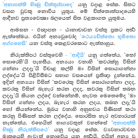
‘අනාපත්ති භික්‍‍‍ඛු චිත්තුප්පාදෙ’
යනු වදාළ සේක. සිතට
වසඟ වූවකු නොවිය යුතුය. මේ චිත්තොත්පාදයෙහි
ආදීනව ප්‍රත්‍යවෙක්‍ෂා බලයෙන් සිත වළකාගත යුතුමය.
ආමසන - ඵන්‍දාපන - ඨානාචාවන වස්තු ප්‍රකට අර්‍ත්‍ථ
ඇත්තේමය. එයින් අන්‍යවූවෝද
‘ථෙය්‍යචිත්තො භුමිතො
අග්ගහෙසි’
යන වස්තු කෙළවරකොට ඇත්තාහුය.
නිරුක්තිපථ වස්තුවෙහි
- ‘ආදියි’
යනු ගත්තේය. ‘තෝ
සොරෙහි’යි පැහසීය. අන්‍යයා වනාහි ‘කවරක්හු විසින්
ගන්නා ලදදැ’යි විචාළ කල්හි මා විසින් සොයාගන්නා
ලද්දේය’යි පිළිවිසීමට සභාග වසයෙන් ප්‍රතිඥා දුන්නේය.
ඉදින් අන්‍යයා විසින් ‘කවරෙකු විසින් සොරාගන්නා ලදද,
කවරකු විසින් බැහැර කරන ලදද, කවරකු විසින් තබන
ලදදැ’යි කියන ලද්දේ වන්නේනම්, නැවත මෙතෙමේද ‘මා
විසින් ගන්නා ලදය, බැහැර කරන ලදය, තබන ලදැ’යි
හෝ කියන්නේය. මුඛය වනාහි අනුභවය පිණිසත් කථා
කරනු පිණිසත් කරන ලද්දේය. සොරසිත හැර අවහාරයක්
නැත්තේය. එහෙයින් භාග්‍යවතුන් වහන්සේ ‘
අනාපත්ති
භික්‍‍‍ඛු නිරුත්තිපථෙ’
යනු වදාළ සේක. ව්‍යවහාරවචන
මාත්‍රයෙහි ඇවැත් නොවේය යන අර්‍ත්‍ථයි. එයින් අන්‍ය වූ