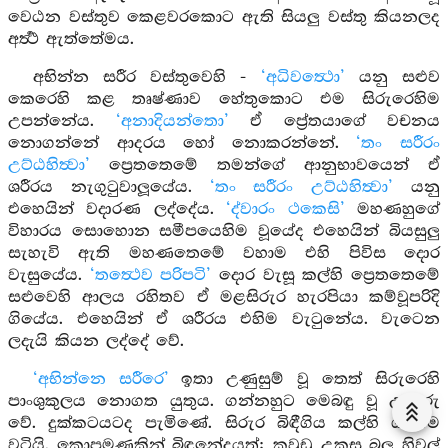
වෙඨන වස්තුව කෙළවරකොට ඇති සියලු වස්තු කියනලද
අර්‍ත්‍ථ ඇත්තේමය.
අභින්න සරීර වස්තුවෙහි -
‘අධිවත්‍ථො’
යනු සළුව
කෙරෙහි කළ තෘෂ්ණාව හේතුකොට එම සිරුරෙහිම
උපන්නේය.
‘අනාදියන්තො’
ඒ ප්‍රේතයාගේ වචනය
නොගන්නේ ආදරය හෝ නොකරන්නේ.
‘තං සරීරං
උට්ඨහිත්‍වා’
ප්‍රෙතතෙමේ තමන්ගේ ආනුභාවයෙන් ඒ
ශරීරය නැගුටුවාලූයේය.
‘තං සරීරං උට්ඨහිත්‍වා’
යනු
එහෙයින් වදාරණ ලද්දේය.
‘ද්වාරං ථකෙසි’
මහණහුගේ
විහාරය සොහොන සමීපයෙහිම වූයේද එහෙයින් බියසුලු
සැහැවි ඇති මහණතෙමේ වහාම එහි පිවිස දොර
වැසුයේය.
‘තත්‍ථෙව පරිපටි’
දොර වැසූ කල්හි ප්‍රෙතතෙමේ
සළුවෙහි ආලය රහිතව ඒ මළසිරුර හැරපියා කම්වූපරිදි
ගියේය. එහෙයින් ඒ ශරීරය එහිම වැටුනේය. වැටෙන
ලදැයි කියන ලද්දේ වේ.
‘අභින්නෙ සරීරෙ’
ඉතා උණුසුම් වූ තෙත් සිරුරෙහි
පාංශුකුලය නොගත යුතුය. ගන්නහුට මෙබඳු වූ උවදුරු
වේ. දුක්කටයටද පැමිණේ. සිරුර බිඳීගිය කල්හි ගැනීම
වටියි. කොපමණකින් බිඳුනේදයත්: කවුඩු උකුසු බලු හිවල්