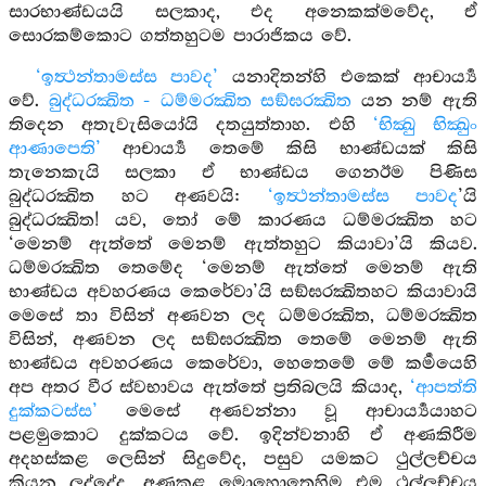
සාරභාණ්ඩයයි සලකාද, එද අනෙකක්මවේද, ඒ
සොරකම්කොට ගත්තහුටම පාරාජිකය වේ.
‘ඉත්‍ථන්තාමස්ස පාවද’
යනාදිතන්හි එකෙක් ආචාර්‍ය්‍ය
වේ.
බුද්ධරක්‍ඛිත - ධම්මරක්‍ඛිත සඞ්ඝරක්‍ඛිත
යන නම් ඇති
තිදෙන අතැවැසියෝයි දතයුත්තාහ. එහි
‘භික්‍‍‍ඛු භික්‍‍‍ඛුං
ආණාපෙති’
ආචාර්‍ය්‍ය තෙමේ කිසි භාණ්ඩයක් කිසි
තැනෙකැයි සලකා ඒ භාණ්ඩය ගෙනඊම පිණිස
බුද්ධරක්‍ඛිත හට අණවයි:
‘ඉත්‍ථන්තාමස්ස පාවද
’යි
බුද්ධරක්‍ඛිත! යව, තෝ මේ කාරණය ධම්මරක්‍ඛිත හට
‘මෙනම් ඇත්තේ මෙනම් ඇත්තහුට කියාවා’යි කියව.
ධම්මරක්‍ඛිත තෙමේද ‘මෙනම් ඇත්තේ මෙනම් ඇති
භාණ්ඩය අවහරණය කෙරේවා’යි සඞ්ඝරක්‍ඛිතහට කියාවායි
මෙසේ තා විසින් අණවන ලද ධම්මරක්‍ඛිත, ධම්මරක්‍ඛිත
විසින්, අණවන ලද සඞ්ඝරක්‍ඛිත තෙමේ මෙනම් ඇති
භාණ්ඩය අවහරණය කෙරේවා, හෙතෙමේ මේ කර්‍මයෙහි
අප අතර වීර ස්වභාවය ඇත්තේ ප්‍රතිබලයි කියාද,
‘ආපත්ති
දුක්කටස්ස’
මෙසේ අණවන්නා වූ ආචාර්‍ය්‍යයාහට
පළමුකොට දුක්කටය වේ. ඉදින්වනාහි ඒ අණකිරීම
අදහස්කළ ලෙසින් සිදුවේද, පසුව යමකට ථුල්ලච්චය
කියන ලද්දේද, අණකළ මොහොතෙහිම එම ථුල්ලච්චය