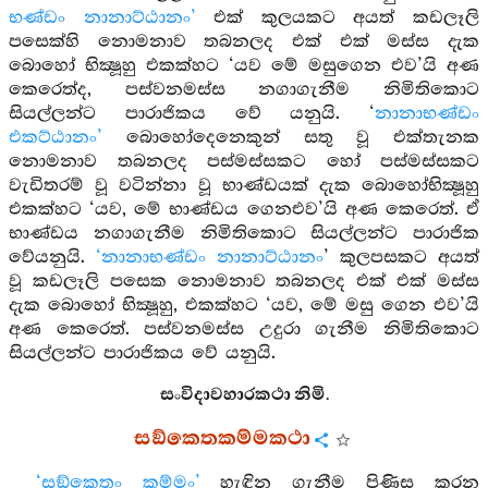
භණ්ඩං නානාට්ඨානං’
එක් කුලයකට අයත් කඩලෑලි
පසෙක්හි නොමනාව තබනලද එක් එක් මස්ස දැක
බොහෝ භික්‍ෂූහු එකක්හට ‘යව මේ මසුගෙන එව’යි අණ
කෙරෙත්ද, පස්වනමස්ස නගාගැනීම නිමිතිකොට
සියල්ලන්ට පාරාජිකය වේ යනුයි. ‘
නානාභණ්ඩං
එකට්ඨානං’
බොහෝදෙනෙකුන් සතු වූ එක්තැනක
නොමනාව තබනලද පස්මස්සකට හෝ පස්මස්සකට
වැඩිතරම් වූ වටින්නා වූ භාණ්ඩයක් දැක බොහෝභික්‍ෂූහු
එකක්හට ‘යව, මේ භාණ්ඩය ගෙනඑව’යි අණ කෙරෙත්. ඒ
භාණ්ඩය නගාගැනීම නිමිතිකොට සියල්ලන්ට පාරාජික
වේයනුයි.
‘නානාභණ්ඩං නානාට්ඨානං
’ කුලපසකට අයත්
වූ කඩලෑලි පසෙක නොමනාව තබනලද එක් එක් මස්ස
දැක බොහෝ භික්‍ෂූහු, එකක්හට ‘යව, මේ මසු ගෙන එව’යි
අණ කෙරෙත්. පස්වනමස්ස උදුරා ගැනීම නිමිතිකොට
සියල්ලන්ට පාරාජිකය වේ යනුයි.
සංවිදාවහාරකථා නිමි.
සඞ්කෙතකම්මකථා
‘සඞ්කෙතං කම්මං’
හැඳින ගැනීම පිණිස කරන