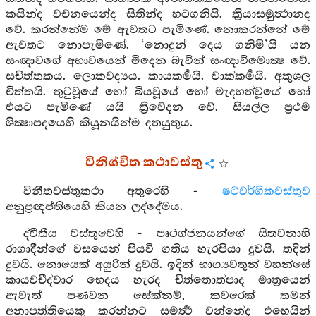
කයින්ද වචනයෙන්ද සිතින්ද හටගනියි. ක්‍රියාසමුත්‍ථානද
වේ. කරන්නේම මේ ඇවතට පැමිණේ. නොකරන්නේ මේ
ඇවතට නොපැමිණේ. ‘නොදුන් දෙය ගනිමි’යි යන
සංඥාවගේ අභාවයෙන් මිදෙන බැවින් සංඥාවිමොක්‍ෂ වේ.
සචිත්තකය. ලොකවද්‍යය. කායකර්‍මයි. වාක්කර්‍මයි. අකුශල
චිත්තයි. තුටුවූයේ හෝ බියවූයේ හෝ මැදහත්වූයේ හෝ
එයට පැමිණේ යයි ත්‍රිවේදන වේ. සියල්ල ප්‍රථම
ශික්‍ෂාපදයෙහි කියූනයින්ම දතයුතුය.
විනිශ්චිත කථාවස්තු
විනීතවස්තුකථා අතුරෙහි -
ෂට්වර්ගිකවස්තුව
අනුප්‍රඥප්තියෙහි කියන ලද්දේමය.
ද්වීතීය වස්තුවෙහි - පෘථග්ජනයන්ගේ සිතවනාහි
රාගාදීන්ගේ වසයෙන් පියවි ගතිය හැරපියා දුවයි. තදින්
දුවයි. නොයෙක් අයුරින් දුවයි. ඉදින් භාග්‍යවතුන් වහන්සේ
කායවචීද්වාර භෙදය හැරද චිත්තොත්පාද මාත්‍රයෙන්
ඇවැත් පණවන සේක්නම්, කවරෙක් තමන්
අනාපත්තියෙකු කරන්නට සමර්‍ත්‍ථ වන්නේද එහෙයින්