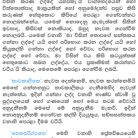
විසින් කරණ ලද්දේ යහපතැ’යි වාග්භෙදයෙන් හෝ
විත්තොත්පාද මාත්‍රයකින් හෝ අනුමෝදන්ව පසුව කිසි
කරුණක් හේතුකොට කිපියේ පෙරළා ගෙන්වන්නට
නොලබන්නේය. යමෙක් නොදෙනු කැමැත්තේ සිතින්
ඉවසාද, කිසිවක් නොකියාද, ඔහුද නැවත ගෙන්වීම
නොලබයි. යමෙක් වනාහි ‘මා විසින් තොපගේ සන්තකය
ගන්නා ලද්දේ යයි හෝ පරිභොග කරන ලද්දේ යයි හෝ
කියූකල්හි ගන්නා ලද්දේ හෝ වේවා, පරිභොග කරන
ලද්දේ හෝ වේවා, මා විසින් එය කිසි කටයුත්තක්
හෙතුකොට තබන ලද්දේය, එය ප්‍රකෘතිමත් කරන්නට
වටීය’යි කියාද, මෙතෙමේ පෙරළා ගෙන්වීම ලබයි.
‘තාවකාලිකෙ’
නැවත දෙන්නෙමි, නැවත කරන්නෙමියි
මෙසේ ගන්නනහුට තාවකාලිකය ගැනීමෙහිද ඇවැත්
නැත්තේය. ඉදින් ගන්නා ලද්ද වනාහි භාණ්ඩ ස්වාමි වූ
පුද්ගලයෙක් හෝ ගණයෙක් හෝ මෙය තටම වේවායි
අනුදනීනම් මෙසේ මේ අනුදැනීම මැනවි, ඉදින්
නොඅනුදනීනම් ගෙන්වන කල්හි දියයුතුය. සඞ්ඝසන්තකය
වනාහි පෙරළා දීමම වටීයි.
‘පෙතපරිග්ගහෙ’
මෙහි වනාහි ප්‍රේතවිෂයයෙහි