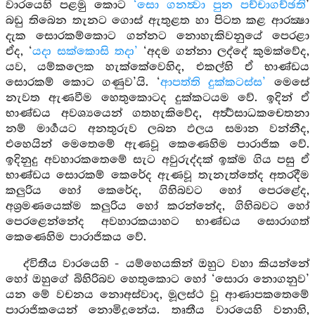
වාරයෙහි පළමු කොට
‘සො ගනත්‍වා පුන පච්චාගච්ඡති
’
බඩු තිබෙන තැනට ගොස් ඇතුළත හා පිටත කළ ආරක්‍ෂා
දැක සොරකම්කොට ගන්නට නොහැකිවනුයේ පෙරළා
ඒද, ‘
යදා සක්කොසි තදා’
‘අදම ගන්නා ලද්දේ කුමක්වේද,
යව, යම්කලෙක හැක්කේවෙහිද, එකල්හි ඒ භාණ්ඩය
සොරකම් කොට ගණුව’යි. ‘
ආපත්ති දුක්කටස්ස’
මෙසේ
නැවත ඇණවීම හෙතුකොටද දුක්කටයම වේ. ඉදින් ඒ
භාණ්ඩය අවශ්‍යයෙන් ගතහැකිවේද, අර්‍ත්‍ථසාධකචෙතනා
නම් මාර්‍ගයට අනතුරුව ලබන ඵලය සමාන වන්නීද,
එහෙයින් මෙතෙමේ ඇණවූ කෙණෙහිම පාරාජික වේ.
ඉදිනුදු අවහාරකතෙමේ සැට අවුරුද්දක් ඉක්ම ගිය පසු ඒ
භාණ්ඩය සොරකම් කෙරේද ඇණවූ තැනැත්තේද අතරදීම
කලුරිය හෝ කෙරේද, ගිහිබවට හෝ පෙරළේද,
අශ්‍රමණයෙක්ම කලුරිය හෝ කරන්නේද, ගිහිබවට හෝ
පෙරළෙන්නේද අවහාරකයාහට භාණ්ඩය සොරාගත්
කෙණෙහිම පාරාජිකය වේ.
ද්විතීය වාරයෙහි - යම්හෙයකින් ඔහුට වහා කියන්නේ
හෝ ඔහුගේ බිහිරිබව හෙතුකොට හෝ ‘සොරා නොගනුව’
යන මේ වචනය නොඅස්වාද, මූලස්ථ වූ ආණාපකතෙමේ
පාරාජිකයෙන් නොමිදුනේය. තෘතීය වාරයෙහි වනාහි,