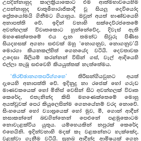
උපදින්නාහුද කාලක්‍රියාකොට එම ආත්මභාවයෙහිම
උපන්නාහුද චාතුර්‍මහාරාජිකාදී වූ සියලු දෙවියෝද
ප්‍රේතයෝමයි ගිනීමට ගියාහුය. ඔවුන් අයත් භාණ්ඩයෙහි
අනාපත්ති වේ. ඉදින් වනාහි සක්දෙව්රජතෙමේ
අවන්හලක් විවෘතකොට හුන්නේවේද, දිවැස් ඇති
මහණෙක්තෙමේ එය දැන තමන්ට සිවුරු පිණිස
සියදහසක් අගනා සළුවක් ඔහු ‘නොගනුව, නොගනුව’යි
මොරගා කියනකල්හිත් ගෙනයේද වටියි. දෙවතාවක
උදෙසා බිලියම් කරන්නන් විසින් ගස්, වැල් ආදියෙහි
එල්ලා තැබූ සළුවෙහි කියයුත්තක් නැත්තේමය.
‘තිරච්ඡානගතපරිග්ගහෙ’
තිරිසන්ගියවුනට අයත්
දැයෙහි අනාපත්ති වේ. ඉදිනුදු නා රජෙක් හෝ ගරුඩ
මාණවකයෙක් හෝ මිනිස් වෙසින් සිට අවන්හලක් විවෘත
කෙරේද, එතැනින්ද කිසි මහණෙක්තෙමේ මොහු
අයත්වූවක් පෙර කියූලෙසින්ම ගෙනයේනම් වරද නොවේ.
සිංහයෙක් හෝ ව්‍යාඝ්‍රයෙක් හෝ මුව, මී, ගොන් ආදීන්
නසාකන්නේ බඩගින්නෙන් පෙළුනේ පළමුකොටම
නොවැළක්විය යුතුය. යම්හෙයකින් නපුරක් කෙරේද
එහෙයිනි. ඉදින්වනාහි මදක් කෑ වළකන්නට හැක්කේද,
වළක්වා ගැනීම වටියි. සුනඛ ආදීන්ද ආමිෂයක් ගෙන