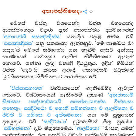
අනාපත්තිභෙදං
මෙසේ වස්තු වශයෙන්ද චිත්ත වශයෙන්ද
ආපත්තිභෙදය වදාරා දැන් අනාපත්තිය දක්වනසේක්
‘අනාපත්ති සසඤ්ඤිස්ස’
යනාදිය වදාළ සේක. එහි
‘සසඤ්ඤිස්ස’
යනු සකසංඥා ඇත්තහුට. ‘මේ භාණ්ඩය මා
සතුය’යි මෙසේ තමාගේය යන හැඟීම් ඇතිව අන්සතු
භාණ්ඩයක් ගන්නහුට ගැනීම නිමිතිකොට ඇවැත්
නොවේ. ගන්නා ලද්ද වනාහි දියයුතුය. ඉදින් හිමියන්
විසින් ‘දෙව’යි කියන ලද්දේ, නොදේනම් ඔවුන්ගේ
ධුරනිඃක්‍ෂෙපය නිමිතිකොට පාරාජිකය වේ.
‘විස්සාසගාහෙ’
විශ්වාසයෙන් ගැනීමෙහිද ඇවැත්
නොවේ. විශ්වාසයෙන් ගැනීමෙහි ලක්‍ෂණ
‘අනුජානාමි
භික්‍‍‍ඛවෙ පඤ්චභඞ්ගෙහි සමන්නාගතස්ස විස්සාසං
ගහෙතුං, සන්‍දිට්ඨො ච හොති සම්භත්තො ච ආලපිතො ච
ජීවති ච ගහිතෙ ච අත්තමනො’
යන මේ සූත්‍රයෙන්
දතයුතුය. එහි ‘
සන්‍දිට්ඨො
’ දුටුපමණින් මිත්‍ර වූයේය.
‘
සම්භත්තො
’ දැඩි මිත්‍රතෙමේය.
‘ආලපිතො’
‘මාසතු යමක්
කැමැත්තෙහිද, එය ගනුව’යි විචාරා ගැනීමෙහි කාරණයක්