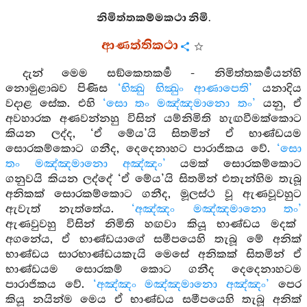
නිමිත්තකම්මකථා නිමි.
ආණත්තිකථා
දැන් මෙම සඞ්කෙතකර්‍ම - නිමිත්තකර්‍මයන්හි
නොමුළාබව පිණිස
‘භික්‍‍‍ඛු භික්‍‍‍ඛුං ආණාපෙති’
යනාදිය
වදාළ සේක. එහි
‘සො තං මඤ්ඤමානො තං’
යනු, ඒ
අවහාරක අණවන්නහු විසින් යම්නිමිති හැඟවීමක්කොට
කියන ලද්ද, ‘ඒ මේය’යි සිතමින් ඒ භාණ්ඩයම
සොරකම්කොට ගනීද, දෙදෙනාහට පාරාජිකය වේ.
‘සො
තං මඤ්ඤමානො අඤ්ඤං’
යමක් සොරකම්කොට
ගනුවයි කියන ලද්දේ ‘ඒ මේය’යි සිතමින් එතැන්හිම තැබූ
අනිකක් සොරකම්කොට ගනීද, මූලස්ථ වූ ඇණවූවහුට
ඇවැත් නැත්තේය.
‘අඤ්ඤං මඤ්ඤමානො තං’
ඇණවුවහු විසින් නිමිති හඟවා කියූ භාණ්ඩය මදක්
අගනේය, ඒ භාණ්ඩයාගේ සමීපයෙහි තැබූ මේ අනික්
භාණ්ඩය සාරභාණ්ඩයකැයි මෙසේ අනිකක් සිතමින් ඒ
භාණ්ඩයම සොරකම් කොට ගනීද දෙදෙනාහටම
පාරාජිකය වේ.
‘අඤ්ඤං මඤ්ඤමානො අඤ්ඤං’
පෙර
කියූ නයින්ම මෙය ඒ භාණ්ඩය සමීපයෙහි තැබූ අනික්