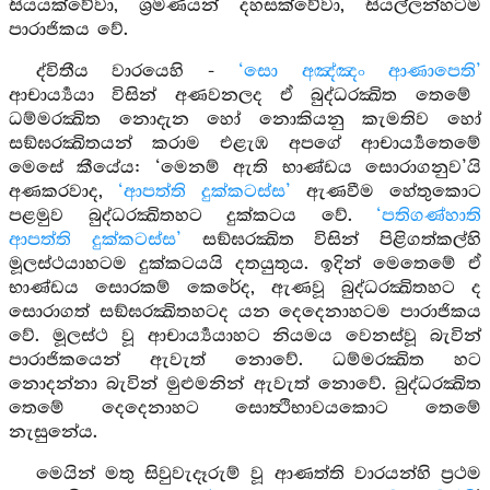
සියයක්වේවා, ශ්‍රමණයන් දහසක්වේවා, සියල්ලන්හටම
පාරාජිකය වේ.
ද්විතීය වාරයෙහි -
‘සො අඤ්ඤං ආණාපෙති’
ආචාර්‍ය්‍යයා විසින් අණවනලද ඒ බුද්ධරක්‍ඛිත තෙමේ
ධම්මරක්‍ඛිත නොදැන හෝ නොකියනු කැමතිව හෝ
සඞ්ඝරක්‍ඛිතයන් කරාම එළැඹ අපගේ ආචාර්‍ය්‍යතෙමේ
මෙසේ කීයේය: ‘මෙනම් ඇති භාණ්ඩය සොරාගනුව’යි
අණකරවාද,
‘ආපත්ති දුක්කටස්ස’
ඇණවීම හේතුකොට
පළමුව බුද්ධරක්‍ඛිතහට දුක්කටය වේ.
‘පතිගණ්හාති
ආපත්ති දුක්කටස්ස’
සඞ්ඝරක්‍ඛිත විසින් පිළිගත්කල්හි
මූලස්ථයාහටම දුක්කටයයි දතයුතුය. ඉදින් මෙතෙමේ ඒ
භාණ්ඩය සොරකම් කෙරේද, ඇණවූ බුද්ධරක්‍ඛිතහට ද
සොරාගත් සඞ්ඝරක්‍ඛිතහටද යන දෙදෙනාහටම පාරාජිකය
වේ. මූලස්ථ වූ ආචාර්‍ය්‍යයාහට නියමය වෙනස්වූ බැවින්
පාරාජිකයෙන් ඇවැත් නොවේ. ධම්මරක්‍ඛිත හට
නොදන්නා බැවින් මුළුමනින් ඇවැත් නොවේ. බුද්ධරක්‍ඛිත
තෙමේ දෙදෙනාහට සොත්‍ථිභාවයකොට තෙමේ
නැසුනේය.
මෙයින් මතු සිවුවැදෑරුම් වූ ආණත්ති වාරයන්හි ප්‍රථම