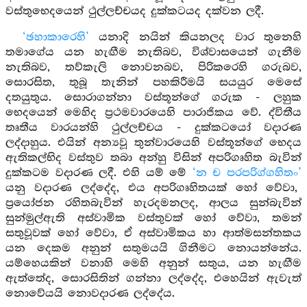
වස්තුභෙදයෙන් ථුල්ලච්චයද දුක්කටයද දක්වන ලදී.
‘ඡහාකාරෙහි’
යනාදි නයින් කියනලද වාර තුනෙහි
තමාගේය යන හැඟීම නැතිබව, විශ්වාසයෙන් ගැනීම
නැතිබව, තව්කැලි නොවනබව, පිරිකරෙහි ගරුබව,
සොරසිත, තුබූ තැනින් පහකිරීමයි සයයුර මෙසේ
දතයුතුය. සොරාගන්නා වස්තූන්ගේ ගරුක - ලහුක
භෙදයෙන් මෙහිද ප්‍රථමවාරයෙහි පාරාජිකය වේ. ද්විතීය
තෘතීය වාරයන්හි ථුල්ලච්චය - දුක්කටයෝ වදාරණ
ලද්දාහුය. එයින් අන්‍යවූ තුන්වාරයෙහි වස්තූන්ගේ භෙදය
ඇතිකල්භිද වස්තුව තබා අන්හු විසින් අපරිගෘහිත බැවින්
දුක්කටම වදාරණ ලදී. එහි යම් මේ
‘න ච පරපරිග්ගහිතං’
යනු වදාරණ ලද්දේද, එය අපරිගෘහිතයක් හෝ වේවා,
ප්‍රයෝජන රහිතබැවින් හැරදමනලද, ආලය සුන්බැවින්
සුන්මුල්ඇති අස්වාමික වස්තුවක් හෝ වේවා, තමන්
සතුවූවක් හෝ වේවා, ඒ අස්වාමිකය හා ආත්මසන්තකය
යන දෙකම අනුන් සතුමයයි ගිනීමට නොයන්නේය.
යම්හෙයකින් වනාහි මෙහි අනුන් සතුය, යන හැඟීම
ඇත්තේද, සොරසිතින් ගන්නා ලද්දේද, එහෙයින් ඇවැත්
නොවේයයි නොවදාරණ ලද්දේය.