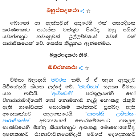
බහුප්පදකථා
බොහෝ පා ඇත්තවුන් අතුරෙහි එක් සතපදියක
කරණකොට පාරාජික වස්තුව පිරේද, ඔහු පයින්
යවන්නහුට නවානූවක් ථුල්ලච්චයෝ වෙත්. එක්
පාරාජිකයෙක් වේ. සෙස්ස කියූනය ඇත්තේමය.
බහුප්පදකථා නිමි.
ඔචරකකථා
විමසා බලානුයි
ඔවරක
නමි. ඒ ඒ තැන ඇතුළට
පිවියේනුයි කියන ලද්දේ වේ.
‘ඔවරිත්‍වා’
සලකා විමසා
යන අර්‍ත්‍ථයි.
‘ආවික්‍ඛති’
පරකුලයන්හි හෝ
විහාරාරාමාදියෙහි හෝ නොමනාව තැබූ නොකළ රැකුම්
ඇති භාණ්ඩයක් සොරකම් කරන්නට ප්‍රතිබල ඇති
අනෙකක්හට සැලකෙරෙයි. ‘
ආපත්ති උභින්තං
පාරාජිකස්ස’
අවශ්‍යයෙන් සොරකම්කොට ගතයුතු
භාණ්ඩයෙහි ඔත්තු කියන්නහුට අණකළ මොහොතෙහිද,
අනෙකාහට ඨානාචාවනයෙහිදැයි මෙසේ දෙදෙනාහට