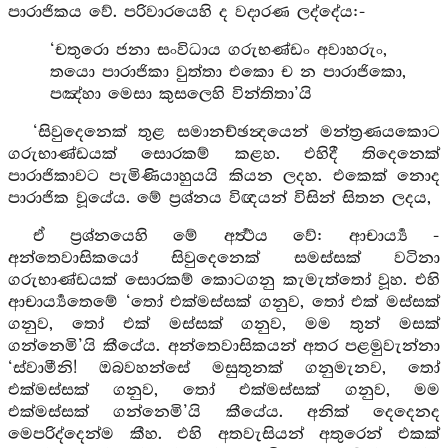
පාරාජිකය වේ. පරිවාරයෙහි ද වදාරණ ලද්දේය:-
‘චතුරො ජනා සංවිධාය ගරුභණ්ඩං අවාහරුං,
තයො පාරාජිකා වුත්තා එකො ච න පාරාජිකො,
පඤ්හා මෙසා කුසලෙහි වින්තිතා’යි
‘සිවුදෙනෙක් තුළ සමානච්ඡන්‍දයෙන් මන්ත්‍රණයකොට
ගරුභාණ්ඩයක් සොරකම් කළහ. එහිදී තිදෙනෙක්
පාරාජිකාවට පැමිණියාහුයයි කියන ලදහ. එකෙක් නොද
පාරාජික වූයේය. මේ ප්‍රශ්නය විඥයන් විසින් සිතන ලදය,
ඒ ප්‍රශ්නයෙහි මේ අර්‍ත්‍ථය වේ: ආචාර්‍ය්‍ය -
අන්තෙවාසිකයෝ සිවුදෙනෙක් සමස්සක් වටිනා
ගරුභාණ්ඩයක් සොරකම් කොටගනු කැමැත්තෝ වූහ. එහි
ආචාර්‍ය්‍යතෙමේ ‘තෝ එක්මස්සක් ගනුව, තෝ එක් මස්සක්
ගනුව, තෝ එක් මස්සක් ගනුව, මම තුන් මසක්
ගන්නෙමි’යි කීයේය. අන්තෙවාසිකයන් අතර පළමුවැන්නා
‘ස්වාමීනි! ඔබවහන්සේ මසුතුනක් ගනුමැනව, තෝ
එක්මස්සක් ගනුව, තෝ එක්මස්සක් ගනුව, මම
එක්මස්සක් ගන්නෙමි’යි කීයේය. අනික් දෙදෙනද
මෙපරිද්දෙන්ම කීහ. එහි අතවැසියන් අතුරෙන් එකක්