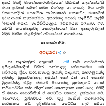
අතර මගදී මාර්‍ගොපකරණාදියෙන් පීඩාවක් නැත්තේය’යි
කියා සුවසේ තමන් සමග එන්නහු ගෙනයේද, මග යෑම්
වසයෙන්මුත් සොරසිත කරනකොට නොවේද, එහෙයින්
අවහාරයක් නැත්තේමය. අතරමගද සොරු නැගීසිටි කල්හි
‘කොල! සොරු නැගීසිටියාහුය, වේගයෙන් පලායව, එව,
යව’යි කියන්නහුටද සොරුන්ගෙන් වන අනතුරුවලින්
මිදීම පිණිස කියූබැවින් අවහාරයක් නොකියත්.
පාණකථා නිමි.
අපදකථා
පා නැත්තවුන් අතුරෙහි -
අහි
නම් සස්වාමිකව
අභිගුණ්ඨිකාදීන් විසින් ගන්නාලද සර්‍පතෙමේය. යම්
සර්‍පයෙකු ක්‍රීඩා කරවන්නාහු අඩක්ද පාදයක්ද කහවණුවක්ද
ලබත්ද, මුදාහරින්නාහු අමුරන් හෝ රන් හෝ ගෙනම
මුදාහරිත්ද, ඔවුහු කිසියම් මහණෙකු හුන්තැනට ගොස්
නයිපෙට්ටිය තබා නිදත් හෝ කොතැනක හෝ යෙද, එහිදී
ඒ මහණ සොරසිතින් ඒ පෙට්ටිය පහසාද, දුක්කටය වේ.
සොලවාද, ථුල්ලච්චය වේ. තුබූ තැනින් පහකෙරේද
පාරාජිකය වේ. ඉදින්වනාහි පෙට්ටිය හැර සර්‍පයා