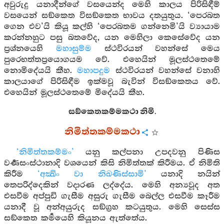
අවුරුදු යනාදීන්ගේ වසයෙන්ද මෙහි කාලය පිරිසිඳීම්
වසයෙන් සඞ්කෙත විසඞ්කෙත භාවය දතයුතුය. ‘පෙරබත
ගෙන එව’යි කියූ කල්හි ‘පෙරබතම ගන්නෙමි’යි ව්‍යායාම
කරන්නහුට පසු බතවේද, යන මෙහිලා කෙසේවේද යන
ප්‍රශ්නයෙහි
මහාසුම්ම
ස්ථවිරයන් වහන්සේ මෙය
පුරෙභත්තප්‍රයොගයම වේ. එහෙයින් මූලස්ථතෙමේ
නොමිදේයයි කීහ.
මහාපදුම
ස්ථවිරයන් වහන්සේ වනාහි
කාලයාගේ පිරිසිඳීම ඉක්මවූ බැවින් විසඞ්කෙතය වේ.
එහෙයින් මූලස්ථතෙමේ මිදේයයි කීහ.
සඞ්කෙතකම්මකථා නිමි.
නිමිත්තකම්මකථා
‘නිමිත්තකම්මං’
යනු කල්පනා උපදවනු පිණිස
වර්‍ණසංස්ථානාදි වශයෙන් කිසි නිමිත්තක් කිරීමය. ඒ නිමිති
කිරීම
‘අක්‍ඛිං වා නිඛණිස්සාමි’
යනාදි නයින්
තෙපරිද්දෙකින් වදාරණ ලද්දේය. මෙහි අන්‍යවූද අත
එසවීම අප්පුඩි ගැසීම අසුරු ගැසීම බෙල්ල එසවීම කෑරීම
යනාදී වූ අන්අයුරුද සඞ්ග්‍රහ කටයුතුය. මෙහි සෙස්ස
සඞ්කෙත කර්‍මයෙහි කියූනය ඇත්තේය.