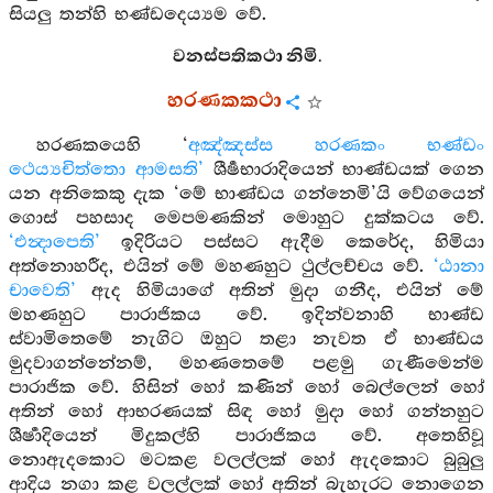
සියලු තන්හි භණ්ඩදෙය්‍යම වේ.
වනස්පතිකථා නිමි.
හරණකකථා
හරණකයෙහි ‘
අඤ්ඤස්ස හරණකං භණ්ඩං
ථෙය්‍යචිත්තො ආමසති’
ශීර්‍ෂභාරාදියෙන් භාණ්ඩයක් ගෙන
යන අනිකෙකු දැක ‘මේ භාණ්ඩය ගන්නෙමි’යි වේගයෙන්
ගොස් පහසාද මෙපමණකින් මොහුට දුක්කටය වේ.
‘එන්‍දාපෙති’
ඉදිරියට පස්සට ඇදීම කෙරේද, හිමියා
අත්නොහරීද, එයින් මේ මහණහුට ථුල්ලච්චය වේ.
‘ඨානා
චාවෙති’
ඇද හිමියාගේ අතින් මුදා ගනීද, එයින් මේ
මහණහුට පාරාජිකය වේ. ඉදින්වනාහි භාණ්ඩ
ස්වාමිතෙමේ නැගිට ඔහුට තළා නැවත ඒ භාණ්ඩය
මුදවාගන්නේනම්, මහණතෙමේ පළමු ගැණීමෙන්ම
පාරාජික වේ. හිසින් හෝ කණින් හෝ බෙල්ලෙන් හෝ
අතින් හෝ ආභරණයක් සිඳ හෝ මුදා හෝ ගන්නහුට
ශීර්‍ෂාදියෙන් මිදුකල්හි පාරාජිකය වේ. අතෙහිවූ
නොඇදකොට මටකළ වලල්ලක් හෝ ඇදකොට බුබුලු
ආදිය නගා කළ වලල්ලක් හෝ අතින් බැහැරට නොගෙන