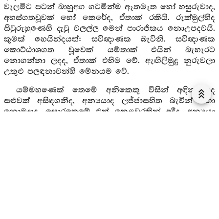
වැලමිට පටන් බාහුඅග ගටමින්ම ඈතමෑත හෝ හසුරුවාද,
අහස්ගතවූවක් හෝ කෙරේද, ඒතාක් රකියි. රුක්මුල්හිද
සිවුරුහුණෙහි දැවු වලල්ල මෙන් පාරාජිකය නොඋපදවයි.
කුමක් හෙයින්දයත්: සවිඥාණක බැවිනි. සවිඥාණක
කොට්ඨාශගත වූවෙක් යම්තාක් එයින් බැහැරට
නොගන්නා ලදද, ඒතාක් එහිම වේ. ඇඟිලිමුදු නුරුවලා
උකුළු පලඳනාවන්හි මේනයම වේ.
යම්මහණෙක් තෙමේ අනිකෙකු විසින් අඳින ලද
සළුවක් අසිඳගනීද, අන්‍යයාද ලජ්ජාසහිත බැවින් වහා
නොමුදාද, සොරතෙමේ එක් කෙළවරකින් අදීද, අන්‍යයා
එක් කෙළවරකින් අදීද, එතෙක් රකියි. එය අන්‍යයාගේ
අතින් මිදුනු ඇසිල්ලෙහි පාරාජිකය වේ. තවද එසේ අදින
වස්ත්‍රය සිඳීගොස් එහි එක්කොටසක් අතට ආයේද, ඒ
කොටස පාදයක් අගීද, පාරාජිකයම වේ. ‘
සහභණ්ඩහාරකං
’
භාණ්ඩය ගෙනයන්නහු සමග භාණ්ඩය ගෙනයන්නෙමියි
සිතා ‘මෙතැනින් යව’යි භාණ්ඩය ගෙනයන්නහුට තර්‍ජනය
කෙරේද, බියවූ හෙතෙමේ සොරමහණහු විසින් අදහස්කළ
දෙසට මූණදී එක් පයක් ඉදිරියට තබාද, සොරමහණහුට
ථුල්ලච්චය වේ. දෙවන පය තැබූ කල්හි පාරජිකය වේ.