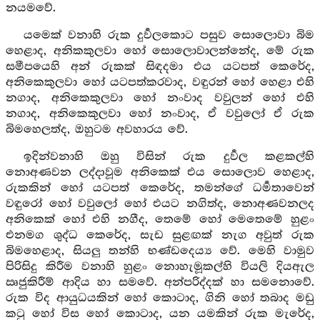
නයමවේ.
යමෙක් වනාහි රුක දුර්‍වලකොට පසුව සොලොවා බිම
හෙළාද, අනිකකුලවා හෝ සොලොවාලන්නේද, මේ රුක
සමීපයෙහි අන් රුකක් සිඳදමා එය යටපත් කෙරේද,
අනිකෙකුලවා හෝ යටපත්කරවාද, වඳුරන් හෝ හෙළා එහි
නගාද, අනිකෙකුලවා හෝ නංවාද වවුලන් හෝ එහි
නගාද, අනිකෙකුලවා හෝ නංවාද, ඒ වවුලෝ ඒ රුක
බිමහෙලත්ද, ඔහුටම අවහාරය වේ.
ඉදින්වනාහි ඔහු විසින් රුක දුර්‍වල කළකල්හි
නොඅණවන ලද්දාවූම අනිකෙක් එය සොලොව හෙළාද,
රුකකින් හෝ යටපත් කෙරේද, තමන්ගේ ධර්‍මතාවෙන්
වඳුරෝ හෝ වවුලෝ හෝ එයට නගිත්ද, නොඅණවනලද
අනිකෙක් හෝ එහි නගීද, තෙමේ හෝ මෙතෙමේ හුළං
එනමග ශුද්ධ කෙරේද, සැඩ සුළඟක් නැග අවුත් රුක
බිමහෙළාද, සියලු තන්හි භණ්ඩදෙය්‍ය වේ. මෙහි වාමුව
පිරිසිදු කිරීම වනාහි හුළං නොහැමූකල්හි වියලි දියඇල
ඍජුකිරීම් ආදිය හා සමවේ. අන්පරිද්දක් හා සමනොවේ.
රුක විද ආයුධයකින් හෝ කොටාද, ගිනි හෝ තබාද මඩු
කටු හෝ විස හෝ කොටාද, යන යමකින් රුක මැරේද,