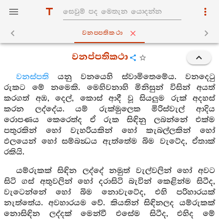
වනප‍්පතිකථා
වනප්පතිකථා
වනස්පති
යනු වනයෙහි ස්වාමිතෙමේය. වනදෙටු
රුකට මේ නමෙකි. මෙහිවනාහි මිනිසුන් විසින් අයත්
කරගත් අඹ, දෙල්, කොස් ආදී වූ සියලුම රුක් අදහස්
කරන ලද්දේය. යම් රුක්මුලෙක මිරිස්වැල් ආදිය
රොපණය කෙරෙත්ද ඒ රුක සිඳිනු ලබන්නේ එක්ම
පතුරකින් හෝ වැහරියකින් හෝ කැබල්ලකින් හෝ
ඵලයෙන් හෝ සම්බන්‍ධය ඇත්තේම බිම වැටේද, ඒතාක්
රකියි.
යම්රුකක් සිඳින ලද්දේ නමුත් වැල්වලින් හෝ අවට
සිටි ගස් අතුවලින් හෝ දරාසිටි බැවින් කෙළින්ම සිටීද,
වැටෙන්නේ හෝ බිම නොවැටේද, එහි පරිහාරයක්
නැත්තේය. අවහාරයම වේ. කියතින් සිඳිනලද යම්රුකක්
නොසිඳින ලද්දක් මෙන්වී එසේම සිටීද, එහිද මේ