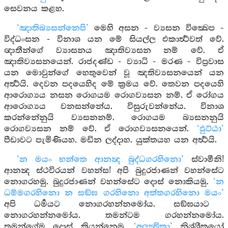
සෙවනය කළහ.
‘ඤාතිබ්‍යසන්නෙපි’
මෙහි අසන - ව්‍යසන වික්‍ඛෙප -
විද්ධංසන - විනාශ යන මේ සියල්ල එකාර්‍ත්‍ථවත් වේ.
ඥාතීන්ගේ ව්‍යාසනය ඤාතිව්‍යසන නම් වේ. ඒ
ඤාතිව්‍යසනයෙන්. රාජදණ්ඩ - ව්‍යාධි - මරණ - විප්‍රවාස
යන මොවුන්ගේ හෙතුවෙන් වූ ඤතිව්‍යසනයෙන් යන
අර්‍ත්‍ථයි. දෙවන පදයෙහිද මේ ක්‍රමය වේ. තෙවන පදයෙහි
ආරොග්‍යය නසන රොගයම රොගව්‍යසන නම්. ඒ රෝගය
ආරොග්‍යය වනසන්නේය. විසුරුවන්නේය. විනාශ
කරන්නේනුයි ව්‍යසනනම්. රොගයම බ්‍යසනනුයි
රොගව්‍යසන නම් වේ. ඒ රොගව්‍යසනයෙන්.
‘ඵුට්ඨා’
පීඩාවට පැමිණියහ. මඩින ලද්දාහ. යුක්තයහ යන අර්‍ත්‍ථයි.
‘න මයං භන්තෙ ආනන්‍ද බුද්ධගරහිනො’
ස්වාමීනි!
ආනන්‍ද ස්ථවිරයන් වහන්ස! අපි බුදුරජාණන් වහන්සේට
නොගරහමු. බුදුරජාණන් වහන්සේට දොස් නොකියමු.
‘න
ධම්මගරහිනො න සඞ්ඝ ගරහිනො අත්තගරහිනො මයං’
අපි ධර්‍මයට නොගරහන්නමෝය. සඞ්ඝයාට
නොගරහන්නමෝය. තමන්ටම ගරහන්නමෝය.
තමන්ගේම දොස් කියන්නෙමු.
‘අලක්‍ඛිකා’
නිශ්ශ්‍රීකයෝ