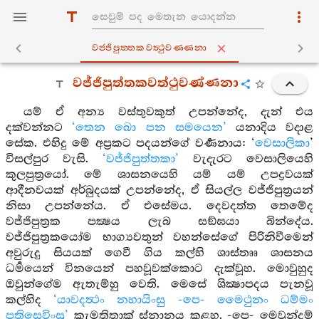
වජ‍්ජිපුත‍්තකවත්‍ථුවණ‍්ණනා
වජ්ජිපුත්තකවත්ථුවණ්ණනා
යම් ඒ අන්‍ය වස්තුවකුත් උපන්නේද, දැන් එය
දක්වන්නට
‘තෙන ඛො පන සමයෙන’
යනාදිය වදාළ
සේක. එහිදු මේ අප්‍රකට පදයන්ගේ වර්‍ණනාය: ‘
වෙසාලිකා
’
විසල්පුර වැසි.
‘වජ්ජිපුත්තකා’
වැදැරට වෙසාලියෙහි
කුලපුත්‍රයෝ. මේ ශාසනයෙහි යම් යම් උපද්‍රවයක්
ආදීනවයක් අර්බුදයක් උපන්නේද, ඒ සියල්ල වජ්ජිපුත්‍රයන්
නිසා උපන්නේය. ඒ එසේමය. දෙවදත්ත තෙමේද
වජ්ජිපුත්‍රක පක්‍ෂය ලැබ සඞ්ඝයා බින්දේය.
වජ්ජිපුත්‍රකයෝම භාග්‍යවතුන් වහන්සේගේ පිරිනිවීමෙන්
අවුරුදු සියයක් ගෙවී ගිය කල්හි ශාස්තෲ ශාසනය
ධර්‍මයෙන් විනයෙන් පහවූවක්කොට දැක්වූහ. මොවුහුද
ඔවුන්ගේම ඇතැම්හු වෙති. මෙසේ ශික්‍ෂාපදය පැනවූ
කල්හිද
‘යාවදත්‍ථං නහායිංසු -පෙ- මෛථුනං ධම්මං
පතිසෙවිංසු’
කැමතිතාක් ස්නානය කළහ. -පෙ- මෙවුන්දම්