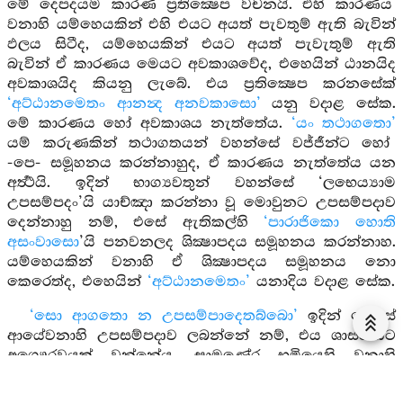
මේ දෙපදයම කාරණ ප්‍රතික්‍ෂෙප වචනයි. එහි කාරණය
වනාහි යම්හෙයකින් එහි එයට අයත් පැවතුම් ඇති බැවින්
ඵලය සිටීද, යම්හෙයකින් එයට අයත් පැවැතුම් ඇති
බැවින් ඒ කාරණය මෙයට අවකාශවේද, එහෙයින් ඨානයිද
අවකාශයිද කියනු ලැබේ. එය ප්‍රතික්‍ෂෙප කරනසේක්
‘අට්ඨානමෙතං ආනන්‍ද අනවකාසො’
යනු වදාළ සේක.
මේ කාරණය හෝ අවකාශය නැත්තේය.
‘යං තථාගතො’
යම් කරුණකින් තථාගතයන් වහන්සේ වජ්ජීන්ට හෝ
-පෙ- සමූහනය කරන්නාහුද, ඒ කාරණය නැත්තේය යන
අර්‍ත්‍ථයි. ඉදින් භාග්‍යවතුන් වහන්සේ ‘ලභෙය්‍යාම
උපසම්පදං’යි යාච්ඤා කරන්නා වූ මොවුනට උපසම්පදාව
දෙන්නාහු නම්, එසේ ඇතිකල්හි
‘පාරාජිකො හොති
අසංවාසො
’යි පනවනලද ශික්‍ෂාපදය සමූහනය කරන්නාහ.
යම්හෙයකින් වනාහි ඒ ශික්‍ෂාපදය සමූහනය නො
කෙරෙත්ද, එහෙයින්
‘අට්ඨානමෙතං’
යනාදිය වදාළ සේක.
‘සො ආගතො න උපසම්පාදෙතබ්බො’
ඉදින් මෙසේ
ආයේවනාහි උපසම්පදාව ලබන්නේ නම්, එය ශාසනයට
අගෞරවයක් වන්නේය. සාමණේර භූමියෙහි වනාහි
සිටියේ ගෞරවසහිත වන්නේය. ආත්මාර්‍ත්‍ථයද
කරන්නේයයි දැන අනුකම්පා කරන්නාවූම භාග්‍යවතුන්