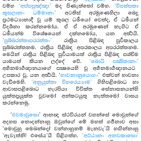
වම්හ
‘අප්පපුඤ්ඤා’
මද පිණැත්තෝ වම්හ.
‘විපස්සකා
කුසලානං ධම්මානං’
අටතිස් අරමුණෙහිලා බෙදූ
ප්‍රථමධ්‍යානාදී වූ යම් කුශල ධර්‍මයෝ වෙත්ද, ඒ ධර්‍මයන්
විදර්‍ශනා කරන්නමෝය. ඒ ඒ අරමුණෙන් නැගිට ඒ
ධර්‍මයන්ම විශේෂයෙන් දක්නමෝය, යන අර්‍ත්‍ථයි.
‘පුබ්බරත්තාපරරත්තං’
රාත්‍රිය පිළිබඳ පූර්‍වකාලය
පුබ්බරත්තනම. රාත්‍රිය පිළිබඳ අපරකාලය අපරරත්තනම.
මෙයින් රාත්‍රිය පිළිබඳ පූර්‍වයාමයත් රාත්‍රිය පිළිබඳ පශ්චිම
යාමයත් කියන ලද්දේ වේ.
‘බොධි පක්‍ඛිකානං’
අර්‍හනමාර්‍ගඥානයාගේ පක්‍ෂයෙහි වූ අර්‍හනමාර්‍ගඥානයට
උපකාර වූ, යන අර්‍ත්‍ථයි. ‘
භාවනානුයොගං
’ එක්වන් භාවනා
වැඩීමෙහි.
‘අනුයුත්තා විහරෙය්‍යාම’
ගිහිපළිබොධ හා
ආවාසපළිබොධ හැරපියා විවික්ත සේනාසනයන්හි
යුක්තප්‍රයුක්ත වූවමෝ අන්කටයුතු නැත්තමෝ වාසය
කරන්නෙමු.
‘
එවමාවුසො
’ ආනන්‍ද ස්ථවිරයන් වහන්සේ මොවුන්ගේ
අදහස නොදන්නාහු ඔවුන්ගේ මේ මහත් ගර්‍ජනාව අසා
‘මොවුහු මෙබන්දෝ වන්නාහුනම් මැනවැ’යි හඟින්නාහු
‘ඇවැත්නි! එසේය’යි පිළිගත්හ.
‘අට්ඨානං අනවකාසො’