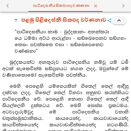
පාටිදෙසනීයසික‍්ඛාපදවණ‍්ණනා
පළමු පිළිදෙස්නී සිකපද වර්ණනාව
“පාටිදෙසනීයා නාම - ඛුද්දකානං අනන්තරා
යෙ ධම්මා අට්ඨ ආරුළ්හා - සඞ්ඛෙපෙනව සඞ්ගහං
තෙසං පවත්තතෙ එසා - සඞ්ඛෙපෙනෙව
වණ්ණනා”
බුද්දකයන්ට අනතුරුව පාටිදෙසනිය නම්වූ යම් ධර්‍ම
අටක් සැකෙවින්ම සඞ්ග්‍රහයට නගන ලදද, ඔවුන්ගේ මේ
වර්‍ණනාතොමෝ සැකෙවින්ම පවත්නීය.
මෙහි පෙළෙහි යම්හෙයකින් ගිතෙල් තෙල් ආදීහු
දක්වන ලදද, ගිතෙල් තෙල් විනවා අනුභව කරන්නියට
පාටිදෙසනීය වේ. පෙළෙහි නොආ ගිතෙල් තෙල් ආදී
සියල්ලෙහි දුක්කටය වේ. මෙහි සෙස්ස ප්‍රකටමය.
අටවැදෑරුම්වූද මේ පාටිදෙසනිය වනාහි
චතුස්සමුත්‍ථානිකය. කායයෙන්ද, කායවාචායෙන්ද
කායචිත්තයෙන්ද කායවාචාචිත්තයෙන්ද හටගණියි.