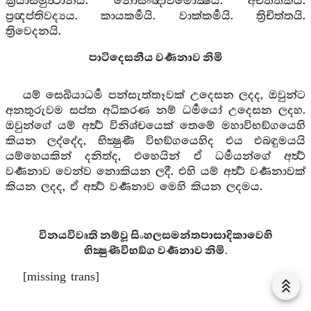
ක්‍රියාසමුත්‍ථානය. නොසංඥාවිමොක්‍ෂය. අචිත්තකය.
ප්‍රඥප්තිවද්‍යය. කායකර්‍මයි. වාක්කර්‍මයි. ත්‍රිචිත්තයි.
ත්‍රිවෙදනයි.
පාටිදෙසනීය වර්‍ණනාව නිමි
යම් සෙඛියාධර්‍ම පන්සැත්තෑවක් උදෙසන ලදද, ඔවුන්ට
අනතුරුවම සප්ත අධිකරණ නම් ධර්‍මයෝ උදෙසන ලදහ.
ඔවුන්ගේ යම් අර්‍ත්‍ථ විනිශ්චයෙක් තෙමේ මහාවිභඞ්ගයෙහි
කියන ලද්දේද, භික්‍ෂුණී විභඞ්ගයෙහිද එය එබඳුමයයි
යම්හෙයකින් දනිත්ද, එහෙයින් ඒ ධර්‍මයන්ගේ අර්‍ත්‍ථ
වර්‍ණනාව වෙන්ව නොකියන ලදී. එහි යම් අර්‍ත්‍ථ වර්‍ණනාවක්
කියන ලදද, ඒ අර්‍ත්‍ථ වර්‍ණනාව මෙහි කියන ලදමය.
විනයවිවෘති නම්වූ සිංහලසමන්තපාසාදිකාවෙහි
භික්‍ෂුණීවිභඞ්ග වර්‍ණනාව නිමි.
[missing trans]