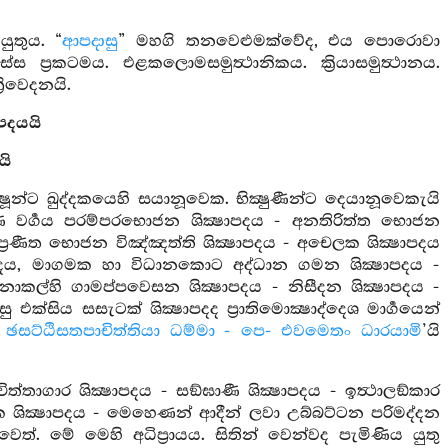
යුතුය. “
ආපදාසු
” මහගි තනවෙළුමක්වේද, එය පොරොවා
 ප්‍රකටමය. එළකලොමසමුත්‍ථානිකය. ක්‍රියාසමුත්‍ථානය.
‍රිවෙදනයි.
පදයයි
යි
‍ෂූන්ට ඛුද්දකයෙහි සයානූවෙක. භික්‍ෂුණීන්ට දෙයානූවෙකැයි
ෂුණී වර්‍ගය පරම්පරභොජන ශික්‍ෂාපදය - අනතිරිත්ත භොජන
ප්‍රණීත භොජන විඤ්ඤත්ති ශික්‍ෂාපදය - අචෙලක ශික්‍ෂාපදය
්‍ෂාපදය, මාගමක හා විධානකොට අද්ධාන ගමන ශික්‍ෂාපදය -
ොකල්හි ගාමප්පවෙසන ශික්‍ෂාපදය - නිසීදන ශික්‍ෂාපදය -
ක්සිය සසැටක් ශික්‍ෂාපදද ප්‍රාතිමොක්‍ෂාද්දෙශ මාර්‍ගයෙන්
ො ඡසට්ඨිසතපාචිත්තියා ධම්මා - පෙ- එවමෙතං ධාරයාමි
’යි
ිත්තාගාර ශික්‍ෂාපදය - සඞ්ඝාණී ශික්‍ෂාපදය - ඉත්‍ථාලඞ්කාර
ාතක ශික්‍ෂාපදය - මෙහෙණන් ආදීන් ලවා උබ්බට්ටන පරිමද්දන
ත්. මේ මෙහි අධිප්‍රායය. සිතින් වෙන්වද පැමිණිය යුතු