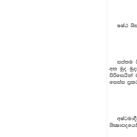
ෂෂ්ඨ ශි
සප්තම ශ
අත මුද මු
පිරිසෙයින
සෙස්ස ප්‍රක
අෂ්ටමා
ශික්‍ෂාපදය