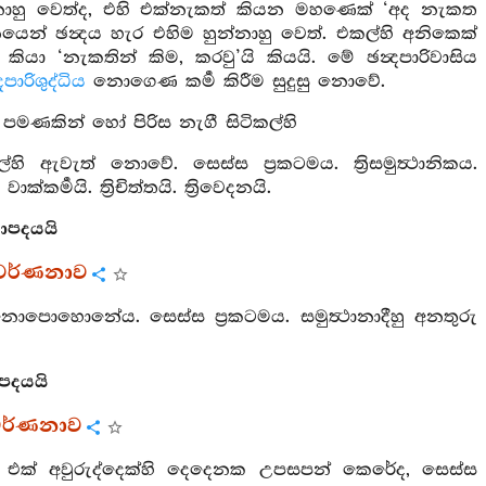
 හුන්නාහු වෙත්ද, එහි එක්නැකත් කියන මහණෙක් ‘අද නැකත
යෙන් ඡන්‍දය හැර එහිම හුන්නාහු වෙත්. එකල්හි අනිකෙක්
ියා ‘නැකතින් කිම, කරවු’යි කියයි. මේ ඡන්‍දපාරිවාසිය
‍දපාරිශුද්ධිය
නොගෙණ කර්‍ම කිරීම සුදුසු නොවේ.
 පමණකින් හෝ පිරිස නැගී සිටිකල්හි
ි ඇවැත් නොවේ. සෙස්ස ප්‍රකටමය. ත්‍රිසමුත්‍ථානිකය.
්කර්‍මයි. ත්‍රිචිත්තයි. ත්‍රිවෙදනයි.
ාපදයයි
වර්ණනාව
පොහොනේය. සෙස්ස ප්‍රකටමය. සමුත්‍ථානාදීහු අනතුරු
ාපදයයි
වර්ණනාව
 එක් අවුරුද්දෙක්හි දෙදෙනක උපසපන් කෙරේද, සෙස්ස