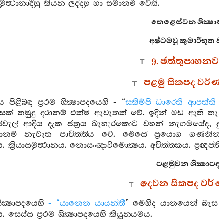
මුත්‍ථානාදීහු කියන ලද්දහු හා සමානම වෙති.
තෙළෙස්වන ශික්‍ෂා
අෂ්ටමවූ කුමාරීභූත ව
9. ඡත්තුපාහනවර
පළමු සිකපද වර්
්‍ගය පිළිබඳ ප්‍රථම ශික්‍ෂාපදයෙහි - “
සකිම්පි ධාරෙති ආපත්ති 
සක් නමුදු දරානම් එක්ම ඇවැතක් වේ. ඉදින් මඩ ඇති තැන
වැල් ආදිය දැක ජත්‍රය බැහැරකොට වහන් නැගමයේද, දුක
ානම් නැවැත පාචිත්තිය වේ. මෙසේ ප්‍රයොග ගණනින්
. ක්‍රියාසමුත්‍ථානය. නොසංඥාවිමොක්‍ෂය. අචිත්තකය. ප්‍රඥප්තිවද්‍
පළමුවන ශික්‍ෂාපද
දෙවන සිකපද වර
ශික්‍ෂාපදයෙහි
- “යානෙන යායන්තී
” මෙහිද යානයෙන් බැස
ය. සෙස්ස ප්‍රථම ශික්‍ෂාපදයෙහි කියූනයමය.