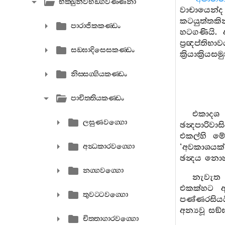
භික‍්ඛුනීවිභඞ‍්ගවණ‍්ණනා
වාචායෙන්ද 
කටයුත්තකි
පාරාජිකකණ‍්ඩං
හටගණියි. 
ප්‍රඥප්තිභ
සඞ‍්ඝාදිසෙසකණ‍්ඩං
ක්‍රියාක්‍රි
නිස‍්සග‍්ගියකණ‍්ඩං
පාචිත‍්තියකණ‍්ඩං
එකාදශ ශ
ලසුණවග‍්ගො
ඡන්‍දපාරිවා
එකල්හි මේ
අන්‍ධකාරවග‍්ගො
‘අවකාශයක්
ඡන්‍දය නොහ
නග‍්ගවග‍්ගො
නැවැත භ
එකක්හට ආර
තුවට‍්ටවග‍්ගො
පණ්ණරසියය
අන්‍යවූ ස
චිත‍්තාගාරවග‍්ගො