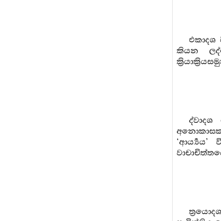
එකාදශ ශ
කියන ලද්
ක්‍රියාක්‍රි
ද්වාදශ 
අනොකාසකත
‘ආර්‍ය්‍ය
වාචාචිත්තයෙන
ත්‍රයොදශ