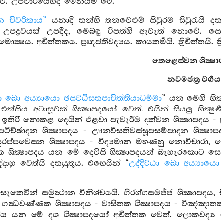
 වේ. උපචාරයෙහිද මේනයම වේ.
්න චීවරිකාය”
යනාදි තන්හි තනවෙළුම් සිවුරම සිවුරැයි දත
උපද්‍රවයක් උපදීද, මෙබඳු විපත්හි ඇවැත් නොවේ. සෙස්ස
‍ෂය. අචිත්තකය. ප්‍රඥප්තිවද්‍යය. කායකර්‍මයි. ත්‍රිචිත්තයි. ත්
තෙළෙස්වන ශික්‍ෂා
නවමඡත්‍ර වර්‍ගය
්ඨා ඛො අය්‍යායො ඡසට්ඨිසතපාචිත්තියාධම්මා
” යන මෙහි භික්
ක්සිය අටාසූවක් ශික්‍ෂාපදයෝ වෙත්. එයින් සියලු භික්‍
 - ඉතිරි නොකළ දෙයින් එළවා පැවැරීම දක්වන ශික්‍ෂාපදය - 
ල පටිච්ඡාදන ශික්‍ෂාපදය - ඌනවීසතිවස්සූපසම්පාදන ශික
රප්පවෙසන ශික්‍ෂාපදය - විද්‍යමාන මහණහු නොවිචාරා, න
ක ශික්‍ෂාපදය යන මේ දෙවිසි ශික්‍ෂාපදයන් බැහැරකොට සෙසු එ
දාහු වෙත්යි දතයුතුය. එහෙයින් “
උද්දිට්ඨා ඛො අය්‍යාය
ැකෙවින් සමුත්‍ථාන විනිශ්චයයි. ගිරග්ගසමජ්ජ ශික්‍ෂාපදය, ච
 - ගන්‍ධවණ්ණක ශික්‍ෂාපදය - වාසිතක ශික්‍ෂාපදය - විඤ්ඤ
ෝය යන මේ දශ ශික්‍ෂාපදයෝ අචිත්තක වෙත්. ලොකවද්‍ය වෙ