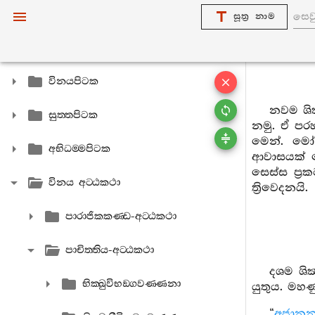
සූත්‍ර නාම
විනයපිටක
නවම ශික
සුත‍්තපිටක
නමු. ඒ පර
මෙන්. මෝ
අභිධම‍්මපිටක
ආවාසයක් ව
සෙස්ස ප්‍රකට
විනය අට‍්ඨකථා
ත්‍රිවෙදනයි.
පාරාජිකකණ‍්ඩ-අට‍්ඨකථා
පාචිත‍්තිය-අට‍්ඨකථා
දශම ශික්
භික‍්ඛුවිභඞ‍්ගවණ‍්ණනා
යුතුය. මහණ
“
අජානන්