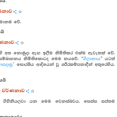
යයි.
ණනාව
 සමානම වේ.
යි
්ණනාව
හි අත නොමුදා ඇඟ ඉලීම නිමිතිකර එක්ම ඇවැතක් වේ.
්. සම්බාහනය නිමිතිකොටද මෙම නයවේ. “
ගිලානාය
” යටත්
ආපදාසු”
සොරබිය ආදියෙන් වූ ශරීරකම්පනාදීන් අතුරෙහිය.
යයි
 වර්ණනාව
ෙරියලවා ගිහිනියලවා යන මෙම වෙනස්බවය. සෙස්ස සප්තම