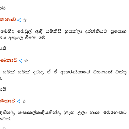
යයි
ර්ණනාව
මෙහිද මෙවුල් ආදී යම්කිසි හුයක්ලා දරන්නියට ප්‍රයොග
මෙය අකුශල චිත්ත වේ.
යයි
්ණනාව
අතුරෙහි යමක් යමක් දරාද, ඒ ඒ ආභරණයාගේ වසයෙන් වස්තු
.
යයි
්ණනාව
වඳකින්ද, කසාකල්කාදියකින්ද, (ඇඟ උලා නාන මෙහෙණට
වෙත්.