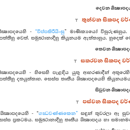
දෙවන ශික්‍ෂාපද
තුන්වන සිකපද ව
ික්‍ෂාපදයෙහි -
“විප්පකිරීයිංසු
” මාණික්‍යයෝ විසුරුණහුය. 
්තීහු වෙත්. සමුත්‍ථානාදීහු කියූනයම ඇත්තාහුය. හුදෙක් 
තෙවන ශික්‍ෂාපද
සතරවන සිකපද වර
්‍ථ ශික්‍ෂාපදයෙහි - හිසෙහි පැළඳිය යුතු ආහරණාදීන් 
්තීහු දතයුත්තාහ. සෙස්ස තෘතීය ශික්‍ෂාපදයෙහි කියූනයමය
සිවුවන ශික්‍ෂාපද
පස්වන සිකපද වර
ික්‍ෂාපදයෙහි - “
ගන්‍ධවණ්ණකෙන”
සඳුන් තුවරලා ඈ සු
ස්ස ප්‍රකටමය. සමුත්‍ථානාදීහු තෘතීය ශික්‍ෂාපදය හා සමානම