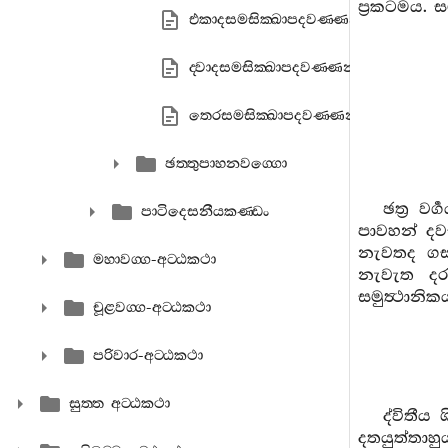
ප්‍රකටමය. ස
එකාදසමසික‍්ඛාපදවණ‍්ණනා
ද‍්වාදසමසික‍්ඛාපදවණ‍්ණනා
තෙරසමසික‍්ඛාපදවණ‍්ණනා
ඡත‍්තුපාහනවග‍්ගො
ඡත්‍ර වර
පාටිදෙසනීයකණ‍්ඩං
පාවහන් දව
නැවතද ගස්
මහාවග‍්ග-අට‍්ඨකථා
නැවැත දර
සමුත්‍ථානිකය
චූළවග‍්ග-අට‍්ඨකථා
පරිවාර-අට‍්ඨකථා
සුත‍්ත අට‍්ඨකථා
ද්විතීය 
දතයුත්තාහු