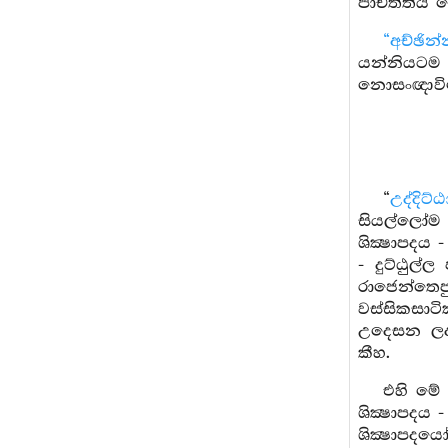
පාචිත්තිය
“අච්ඡින
යන්නියටම 
නොසංඥාවිමොක්
“
උද්දිට
සියල්ලෝම එ
ශික්‍ෂාපදය
- දුට්ඨුල්
රාජෙන්තෙපු
වස්සිකසාටි
උදෙසන ලද්
කීහ.
එහි මේ ස
ශික්‍ෂාපදය
ශික්‍ෂාපදය