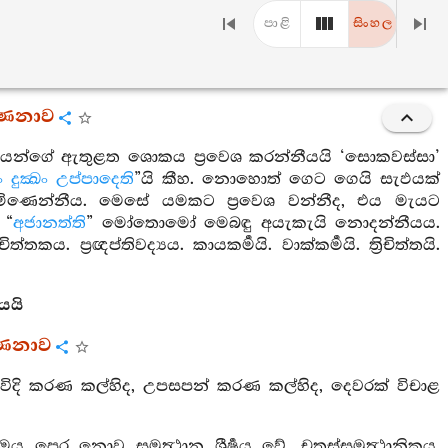
පාළි
සිංහල
්ණනාව
ෂයන්ගේ ඇතුළත ශොකය ප්‍රවෙශ කරන්නීයයි ‘සොකවස්සා’
ක්‍ඛං උප්පාදෙති
”යි කීහ. නොහොත් ගෙට ගෙයි සැඵයක්
ෙන්නීය. මෙසේ යමකට ප්‍රවෙශ වන්නීද, එය මැයට
 “
අජානත්ති
” මෝතොමෝ මෙබඳු අයැකැයි නොදන්නීයය.
්තකය. ප්‍රඥප්තිවද්‍යය. කායකර්‍මයි. වාක්කර්‍මයි. ත්‍රිචිත්තයි.
යයි
්ණනාව
විදි කරණ කල්හිද, උපසපන් කරණ කල්හිද, දෙවරක් විචාළ
පෙර නොවූ සමුත්‍ථාන ශීර්‍ෂය වේ. චතුස්සමුත්‍ථානිකය.