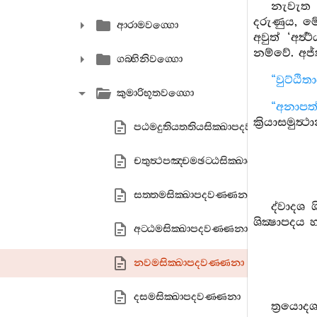
නැවැත භ
දරුණුය, මේ
ආරාමවග‍්ගො
අවුත් ‘අර්
නම්වේ. අජ
ගබ‍්භිනිවග‍්ගො
“වුට්ඨිත
කුමාරිභූතවග‍්ගො
“අනාපත්
ක්‍රියාසමුත්
පඨමදුතියතතියසික‍්ඛාපදවණ‍්ණනා
චතුත්‍ථපඤ‍්චමඡට‍්ඨසික‍්ඛාපදවණ‍්ණනා
සත‍්තමසික‍්ඛාපදවණ‍්ණනා
ද්වාදශ ශ
ශික්‍ෂාපදය
අට‍්ඨමසික‍්ඛාපදවණ‍්ණනා
නවමසික‍්ඛාපදවණ‍්ණනා
දසමසික‍්ඛාපදවණ‍්ණනා
ත්‍රයොද