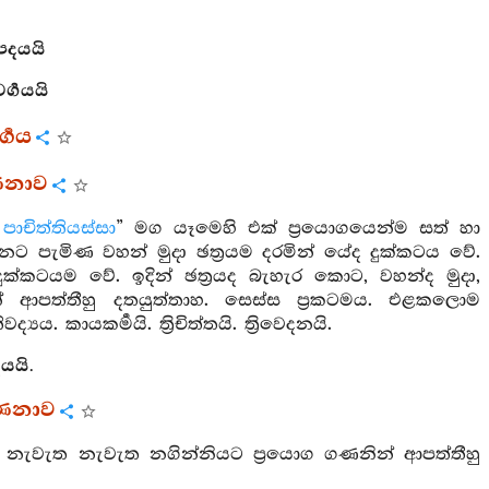
පදයයි
ර්‍ගයයි
්‍ගය
ණනාව
පාචිත්තියස්සා
” මග යෑමෙහි එක් ප්‍රයොගයෙන්ම සත් හා
ට පැමිණ වහන් මුදා ඡත්‍රයම දරමින් යේද දුක්කටය වේ.
්කටයම වේ. ඉදින් ඡත්‍රයද බැහැර කොට, වහන්ද මුදා,
 ආපත්තීහු දතයුත්තාහ. සෙස්ස ප්‍රකටමය. එළකලොම
යය. කායකර්‍මයි. ත්‍රිචිත්තයි. ත්‍රිවෙදනයි.
යයි.
්ණනාව
 නැවැත නැවැත නගින්නියට ප්‍රයොග ගණනින් ආපත්තීහු