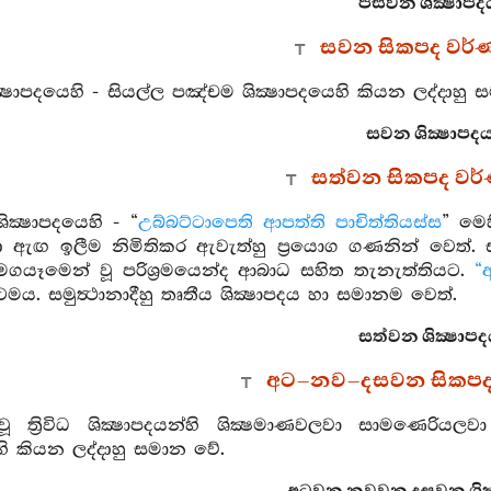
පස්වන ශික්‍ෂාපද
සවන සිකපද වර්
ක්‍ෂාපදයෙහි - සියල්ල පඤ්චම ශික්‍ෂාපදයෙහි කියන ලද්දාහු
සවන ශික්‍ෂාපදය
සත්වන සිකපද වර
ික්‍ෂාපදයෙහි - “
උබ්බට්ටාපෙති ආපත්ති පාචිත්තියස්ස
” මෙ
දා ඇඟ ඉලීම නිමිතිකර ඇවැත්හු ප්‍රයොග ගණනින් වෙත
් මගයෑමෙන් වූ පරිශ්‍රමයෙන්ද ආබාධ සහිත තැනැත්තියට.
“
ටමය. සමුත්‍ථානාදීහු තෘතීය ශික්‍ෂාපදය හා සමානම වෙත්.
සත්වන ශික්‍ෂාපද
අට–නව–දසවන සිකපද
දීවූ ත්‍රිවිධ ශික්‍ෂාපදයන්හි ශික්‍ෂමාණවලවා සාමණ
ෙහි කියන ලද්දාහු සමාන වේ.