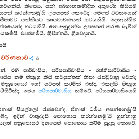
නියි. කිසේය, යත්: අබ්හානකර්‍මාදීන් අතුරෙහි කිසියම්
ය උපසපන් කරන්නෙමු’යි උපසපන් කෙරේද, මෙසේ වචනයෙන්
සීමාවට යන්නියට කායවාචායෙන් හටගනියි. දෙතැන්හිම
චාචිත්තයෙන්ද හටගනියි. නොඅනුදන්වා උපසපන් කරණ බැවින්
මයි. වාක්කර්‍මයි. ත්‍රිචිත්තයි. ත්‍රිවෙදනයි.
යයි
 වර්ණනාව
න්. එහි පාරිවාසිය, පරිසපාරිවාසිය - රත්තිපාරිවාසිය -
ාසිය නම් භික්‍ෂූහු කිසි කටයුත්තක් නිසා රැස්වූවාහු වෙත්ද
ෂ්‍යයෝ හෝ යටපත් කරමින් එත්ද, එකල්හි භික්‍ෂූහු
ීසිටිත්ද, මෙය
පරිසපාරිවාසිය
නම්වේ. පරිසපාරිවාසියෙහි
ම්තාක් සියල්ලෝ රැස්වෙත්ද, ඒතාක් ධර්‍මය අසන්නෙමු’යි
ද, ඉදින් චාතුද්දසී පොහොය කරන්නෙමු’යි හුන්නාහු
ියලත් අනුපොසථ දිනයෙහි පොහොය කිරීම සුදුසු නොවේ.