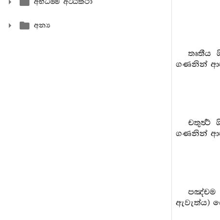
අභිධම‍්ම අට‍්ඨකථා
අන්‍ය
තෘතීය ශ
ගණනින් ආපත
චතුර්‍ත
ගණනින් ආපත
පඤ්චම ශ
ඇවැත්ය) සෙ