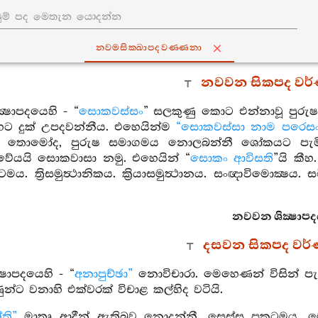
නවමසික‍්ඛාපදවණ‍්ණනා
නවවන සිකපද වර
්‍ෂාපදයෙහි - “
සොකවස්සං
” සලකුණු කොට එන්නාවූ පුරු
හට දුක් උපදවන්නීය. එහෙයින්ම
“සොකවස්සා නාම පරෙසං දු
 තොමෝද, පුරුෂ සමාගමය නොලබන්නී ශෝකයට පැමිණ
ේයයි සොකවාසා නමු. එහෙයින් “
සොකං ආවිසති
”යි කීහ.
මය. ත්‍රිසමුත්‍ථානිකය. ක්‍රියාසමුත්‍ථානය. සංඥාවිමොක්‍ෂය. සචිත
නවවන ශික්‍ෂාපද
දසවන සිකපද වර
‍ෂාපදයෙහි - “
අනාපුච්ඡා”
නොවිචාරා. මෙහෙණන් විසින් පැ
ුන්ට වනාහි එක්වරක් විචාළ කල්හිද වටියි.
ති”
මාතෘ ආදීන් ඇතිබව නොදන්නී. සෙස්ස ප්‍රකටමය. මෙය 