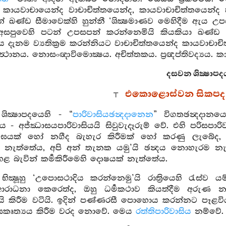
කායවාචායෙන්ද වාචාචිත්තයෙන්ද, කායවාචාචිත්තයෙන්ද හටග
න් ඛණ්ඩ සීමාවෙක්හි හුන්නී ‘ශික්‍ෂමාණව මෙහිදීම ඇ
අසපුවෙහි පටන් උපසපන් කරන්නෙමියි කියකියා ඛණ්ඩ 
ාවය දැනම ව්‍යතික්‍රම කරන්නියට වාචාචිත්තයෙන්ද කායවා
යසමුත්‍ථානය. නොසංඥාවිමොක්‍ෂය. අචිත්තකය. ප්‍රඥප්තිවද්‍යය. කායකර්‍
දසවන ශික්‍ෂාපද
එකොළොස්වන සිකපද
ික්‍ෂාපදයෙහි - “
පාරිවාසියඡන්‍දදානෙන
” විගතඡන්‍දදානයෙ
සිය - අජ්ඣාසයපාරිවාසියයි සිවුවැදෑරුම් වේ. එහි පරිසපාරිව
ඝයක් හෝ නගීද බැහැර කිරීමක් හෝ කරණු ලැබේද, මනු
 නැත්තේය, අපි අන් තැනක යමු’යි ඡන්‍දය නොහැරම නැග
ළ බැවින් කර්‍මකිරීමෙහි දොෂයක් නැත්තේය.
ික්‍ෂූහු ‘උපොසථාදිය කරන්නෙමු’යි රාත්‍රියෙහි රැස්ව ය
ාධනා කෙරෙත්ද, ඔහු ධර්‍මකථාව කියත්දීම අරුණ නගී
ි කිරීම වටියි. ඉදින් පණ්ණරසී පොහොය කරන්නට පෑළව
ඞ්ඝකෘත්‍යය කිරීම වරද නොවේ. මෙය
රත්තිපාරිවාසිය
නම්වේ.