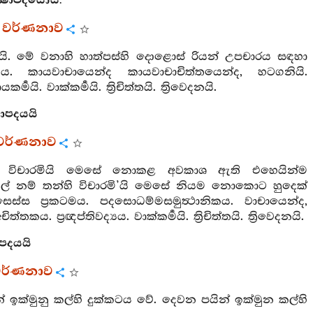
‍ෂාපදයෝය.
 වර්ණනාව
්‍ථයි. මේ වනාහි හාත්පස්හි දොළොස් රියන් උපචාරය සඳහා
කය. කායවාචායෙන්ද කායවාචාචිත්තයෙන්ද, හටගනියි.
මයි. වාක්කර්‍මයි. ත්‍රිචිත්තයි. ත්‍රිවෙදනයි.
ාපදයයි
වර්ණනාව
හි විචාරමියි මෙසේ නොකළ අවකාශ ඇති එහෙයින්ම
වල් නම් තන්හි විචාරමි’යි මෙසේ නියම නොකොට හුදෙක්
 සෙස්ස ප්‍රකටමය. පදසොධම්මසමුත්‍ථානිකය. වාචායෙන්ද,
කය. ප්‍රඥප්තිවද්‍යය. වාක්කර්‍මයි. ත්‍රිචිත්තයි. ත්‍රිවෙදනයි.
ාපදයයි
වර්ණනාව
් ඉක්මුනු කල්හි දුක්කටය වේ. දෙවන පයින් ඉක්මුන කල්හි