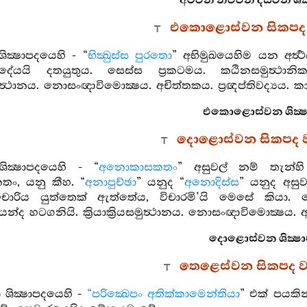
අටවන නවවන දසවන ශික්
එකොළොස්වන සිකපද
ික්‍ෂාපදයෙහි - “
භික්‍ඛුස්ස පුරතො
” අභිමුඛයෙහිම යන අර්‍ත
දේයයි දතයුතුය. සෙස්ස ප්‍රකටමය. කඨිනසමුත්‍ථානි
යසමුත්‍ථානය. නොසංඥාවිමොක්‍ෂය. අචිත්තකය. ප්‍රඥප්තිවද්‍යය. කායකර්‍
එකොළොස්වන ශික්‍ෂ
දොළොස්වන සිකපද 
ශික්‍ෂාපදයෙහි - “
අනොකාසකතං
” අසුවල් නම් තැන්
ං, යනු කීහ. “
අනාපුච්ඡා
” යනුද “
අනොදිස්ස
” යනුද අසු
ය’ විචාරිය යුත්තෙක් ඇත්තේය, විචාරමි’යි මෙසේ කියා.
්ද හටගනියි. ක්‍රියාක්‍රියසමුත්‍ථානය. නොසංඥාවිමොක්‍ෂය. අචිත්ත
දොළොස්වන ශික්‍ෂ
තෙළෙස්වන සිකපද 
 ශික්‍ෂාපදයෙහි -
“පරික්‍ඛෙපං අතික්කාමෙන්තියා
” එක් පයකින