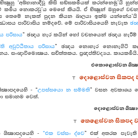
ික්‍ෂූහු ‘අබ්හානාදීවූ කිසි සඞ්ඝකර්‍මයක් කරන්නෙමු’යි
 කර්‍මය නොකරවු’ය මෙසේ කියයි. ඒ භික්‍ෂූන් ඔහුගේ වචන
‍ත්‍ථය තෙමේ නැකත් පුදන කියන බාලයා ඉක්ම යන්නේය’යි ක
්ඣාසය පාරිවාසිය නම්දවේ. මේ පාරිවාසියයෙහි නැවැත
ඡන්
ාය පරිසාය
” ඡන්‍දය හැර කයින් හෝ වචනයෙන් ඡන්‍දය හැරීම්
ති අවුට්ඨිතාය පරිසාය
” ඡන්‍දය නොහැර නොනැගිටි කල්හ
‍ථානය. සංඥාවිමොක්‍ෂය. සචිත්තකය. ප්‍රඥප්තිවද්‍යය. කායකර්‍මයි. වාක
එකොළොස්වන ශික්‍ෂ
දොළොස්වන සිකපද 
ික්‍ෂාපදයෙහි - “
උපස්සයො න සම්මති
” වසන අවකාශය නො
 හා සමානම වෙත්.
දොළොස්වන ශික්‍ෂ
තෙළෙස්වන සිකපද 
ශ ශික්‍ෂාපදයෙහි -
“එක වස්සං ද්වෙ
” එක් අතරක පැවැති