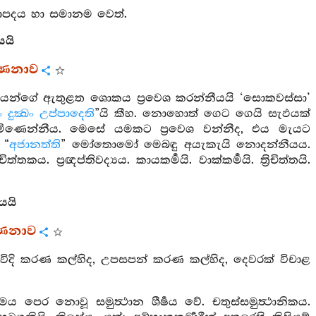
ක්‍ෂාපදය හා සමානම වෙත්.
යයි
්ණනාව
ෂයන්ගේ ඇතුළත ශොකය ප්‍රවෙශ කරන්නීයයි ‘සොකවස්සා’
ක්‍ඛං උප්පාදෙති
”යි කීහ. නොහොත් ගෙට ගෙයි සැඵයක්
ෙන්නීය. මෙසේ යමකට ප්‍රවෙශ වන්නීද, එය මැයට
 “
අජානත්ති
” මෝතොමෝ මෙබඳු අයැකැයි නොදන්නීයය.
්තකය. ප්‍රඥප්තිවද්‍යය. කායකර්‍මයි. වාක්කර්‍මයි. ත්‍රිචිත්තයි.
යයි
්ණනාව
විදි කරණ කල්හිද, උපසපන් කරණ කල්හිද, දෙවරක් විචාළ
පෙර නොවූ සමුත්‍ථාන ශීර්‍ෂය වේ. චතුස්සමුත්‍ථානිකය.