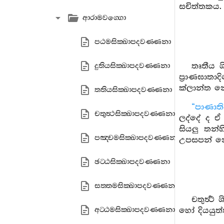
සචිත්තකය. ප්‍
ආරාමවග‍්ගො
පඨමසික‍්ඛාපදවණ‍්ණනා
තෘතීය ශ
දුතියසික‍්ඛාපදවණ‍්ණනා
ප්‍රාණඝාතා
ක්ලාන්ත න
තතියසික‍්ඛාපදවණ‍්ණනා
“පාණාති
චතුත්‍ථසික‍්ඛාපදවණ‍්ණනා
ලද්දේ ද ඒ 
සියලු තන්හ
පඤ‍්චමසික‍්ඛාපදවණ‍්ණනා
උපසපන් න
ඡට‍්ඨසික‍්ඛාපදවණ‍්ණනා
සත‍්තමසික‍්ඛාපදවණ‍්ණනා
චතුර්‍ත
අට‍්ඨමසික‍්ඛාපදවණ‍්ණනා
හෝ දියයුත