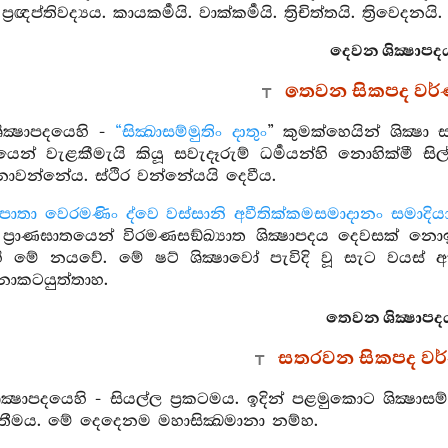
රඥප්තිවද්‍යය. කායකර්‍මයි. වාක්කර්‍මයි. ත්‍රිචිත්තයි. ත්‍රිවෙදනයි.
දෙවන ශික්‍ෂාපද
තෙවන සිකපද වර
ික්‍ෂාපදයෙහි -
“සික්‍ඛාසම්මුතිං දාතුං
” කුමක්හෙයින් ශික්‍ෂ
දියෙන් වැළකීමැයි කියූ සවැදෑරුම් ධර්‍මයන්හි නොහික්මී ස
ොවන්නේය. ස්ථිර වන්නේයයි දෙවීය.
පාතා වෙරමණිං ද්වෙ වස්සානි අවීතික්කමසමාදානං සමාදියා
ප්‍රාණඝාතයෙන් විරමණසඞ්ඛ්‍යාත ශික්‍ෂාපදය දෙවසක් නොඉ
ි මේ නයවේ. මේ ෂට් ශික්‍ෂාවෝ පැවිදි වූ සැට වයස් ඇත
ොකටයුත්තාහ.
තෙවන ශික්‍ෂාපදය
සතරවන සිකපද වර
්‍ථ ශික්‍ෂාපදයෙහි - සියල්ල ප්‍රකටමය. ඉදින් පළමුකොට ශි
්තීමය. මේ දෙදෙනම මහාසික්‍ඛමානා නම්හ.