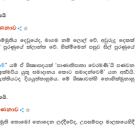
යයි
්ණනාව
ා සම්මුතිය දෙවූයේද, මාගම නම් ලොල් වේ. අවුරුදු දෙකක්
ිල් පුරණුයේ ක්ලාන්ත වේ. හික්මීමෙන් පසුව සිල් පුරණුයේ
මි
” යම් ඒ ශික්‍ෂාපදයක් ‘පාණාතිපාතා වෙරමණී’යි පණවන
ක්මවිය යුතු සමාදානය කොට සමාදන්වෙමි’ යන අර්‍ත්‍ථයි.
්තියටද දියයුත්තාහුමය. මේ ශික්‍ෂාවන්හි නොහික්මුනාහු
යි.
්ණනාව
ක්‍ෂාසම්මුති තොමෝ නොදෙන ලද්දීවේද, උපසම්පදා මාලකයෙහිදී