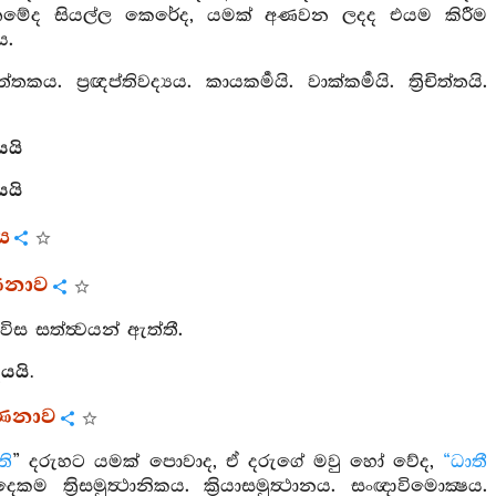
ෙතෙමේද සියල්ල කෙරේද, යමක් අණවන ලදද එයම කිරීම
ය.
ය. ප්‍රඥප්තිවද්‍යය. කායකර්‍මයි. වාක්කර්‍මයි. ත්‍රිචිත්තයි.
යයි
යයි
ගය
ණනාව
විස සත්ත්‍වයන් ඇත්තී.
යයි.
්ණනාව
ති
” දරුහට යමක් පොවාද, ඒ දරුගේ මවු හෝ වේද,
“ධාතී
ම ත්‍රිසමුත්‍ථානිකය. ක්‍රියාසමුත්‍ථානය. සංඥාවිමොක්‍ෂය.