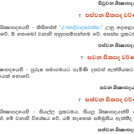
සිවුවන ශික්‍ෂාපද
පස්වන සිකපද වර
ික්‍ෂාපදයෙහි - කිසිසේත්
“ඌනද්වාදසවස්සං”
උනු දොළොස්
ේ. ඕ තොමෝ වනාහි අනුපසම්පන්නම වේ. සෙස්ස ප්‍රකට
පස්වන ශික්‍ෂාපද
සවන සිකපද වර්
ක්‍ෂාපදයෙහි - පුරුෂ සමාගමයට පැමිණි දසවස් ඇත්තියකට ශ
ෂයෙක් නොවේ.
සවන ශික්‍ෂාපදය
සත්වන සිකපද වර
ික්‍ෂාපදයෙහි - සියල්ල ප්‍රකටමය. සියලු ශික්‍ෂාපදයන්හි 
 මේ වනාහි විශේෂය වේ. යම් තැනෙක සම්මුතිය ඇත්තීද එහි ක
සත්වන ශික්‍ෂාපද