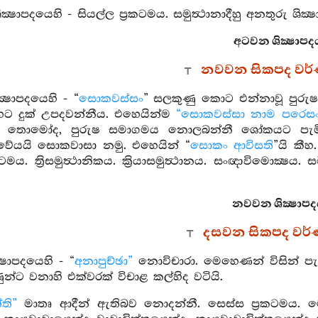
ක්‍ෂාපදයෙහි - සියල්ල ප්‍රකටමය. සමුත්‍ථානාදීහු අනතුරු ශි
අටවන ශික්‍ෂාපද
නවවන සිකපද වර
්‍ෂාපදයෙහි - “
සොකවස්සං
” සලකුණු කොට එන්නාවූ පුරු
හට දුක් උපදවන්නීය. එහෙයින්ම
“සොකවස්සා නාම පරෙසං දු
 තොමෝද, පුරුෂ සමාගමය නොලබන්නී ශෝකයට පැමිණ
ේයයි සොකවාසා නමු. එහෙයින් “
සොකං ආවිසති
”යි කීහ.
මය. ත්‍රිසමුත්‍ථානිකය. ක්‍රියාසමුත්‍ථානය. සංඥාවිමොක්‍ෂය. සචිත
නවවන ශික්‍ෂාපද
දසවන සිකපද වර
‍ෂාපදයෙහි - “
අනාපුච්ඡා”
නොවිචාරා. මෙහෙණන් විසින් පැ
ුන්ට වනාහි එක්වරක් විචාළ කල්හිද වටියි.
ති”
මාතෘ ආදීන් ඇතිබව නොදන්නී. සෙස්ස ප්‍රකටමය. මෙය 