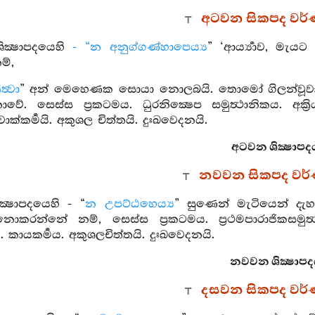
අටවන සිකපද වර
ික්‍ෂාපදයෙහි
- “න අනුග්ගණ්හාපෙය්‍ය
” ‘ආර්‍ය්‍යාව, මැ
්,
්‍වා
” අන් මෙහෙණක සොයා නොලබයි. තොමෝ ගිලන්වූවා 
ේ. සෙස්ස ප්‍රකටමය. ධුරනික්‍ෂෙප සමුත්‍ථානිකය. අක්‍ර
 වාක්කර්‍මයි. අකුශල චිත්තයි. දුඃඛවෙදනයි.
අටවන ශික්‍ෂාපද
නවවන සිකපද වර
්‍ෂාපදයෙහි - “
න උපට්ඨහෙය්‍ය
” සුණෙන් මැටියෙන් දැ
ොකරන්නේ නම්, සෙස්ස ප්‍රකටමය. ප්‍රථමපාරාජිකසමුත්‍ථා
 කායකර්‍මය. අකුශලචිත්තයි. දුඃඛවෙදනයි.
නවවන ශික්‍ෂාපද
දසවන සිකපද වර