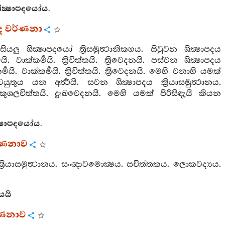
ක්‍ෂාපදයෝය.
ද වර්ණනා
ියලු ශික්‍ෂාපදයෝ ත්‍රිසමුත්‍ථානිකහය. සිවුවන ශික්‍ෂාපදය
. වාක්කර්‍මයි. ත්‍රිචිත්තයි. ත්‍රිවෙදනයි. පස්වන ශික්‍ෂාපදය
‍මයි. වාක්කර්‍මයි. ත්‍රිචිත්තයි. ත්‍රිවෙදනයි. මෙහි වනාහි යමක්
ුය යන අර්‍ත්‍ථයි. සවන ශික්‍ෂාපදය ක්‍රියාසමුත්‍ථානය.
අකුශලචිත්තයි. දුඃඛවෙදනයි. මෙහි යමක් පිරිසිඳැයි කියන
්‍ෂාපදයෝය.
්ණනාව
 ක්‍රියාසමුත්‍ථානය. සංඥාවමොක්‍ෂය. සචිත්තකය. ලොකවද්‍යය.
යයි
්ණනාව