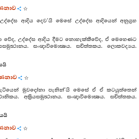
්ණනාව
යට උද්දේස ආදිය දෙව’යි මෙසේ උද්දේස ආදියෙන් අනුග්‍රහ
වේද, උද්දේස ආදිය දීමට නොහැක්කීවේද, ඒ මෙහෙණට
ියසමුත්‍ථානය. සංඥාවිමොක්‍ෂය. සචිත්තකය. ලොකවද්‍යය.
යයි
්ණනාව
හැටියෙන් මුවදෝනා පැනින්’යි මෙසේ ඒ ඒ කටයුත්තෙන්
නිකය. අක්‍රියසමුත්‍ථානය. සංඥාවිමොක්‍ෂය. සචිත්තකය.
යයි
්ණනාව