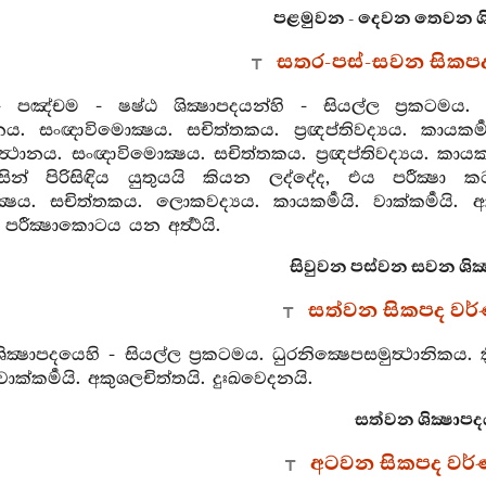
පළමුවන - දෙවන තෙවන ශි
සතර-පස්-සවන සිකප
්‍ථ - පඤ්චම - ෂෂ්ඨ ශික්‍ෂාපදයන්හි - සියල්ල ප්‍රකටමය. ස
‍ථානය. සංඥාවිමොක්‍ෂය. සචිත්තකය. ප්‍රඥප්තිවද්‍යය. කායකර්‍මයි
යසමුත්‍ථානය. සංඥාවිමොක්‍ෂය. සචිත්තකය. ප්‍රඥප්තිවද්‍යය. කායකර්
ින් පිරිසිඳිය යුතුයයි කියන ලද්දේද, එය පරීක්‍ෂා කටයුත
‍ෂය. සචිත්තකය. ලොකවද්‍යය. කායකර්‍මයි. වාක්කර්‍මයි. 
පරීක්‍ෂාකොටය යන අර්‍ත්‍ථයි.
සිවුවන පස්වන සවන ශික
සත්වන සිකපද වර
ක්‍ෂාපදයෙහි - සියල්ල ප්‍රකටමය. ධුරනික්‍ෂෙපසමුත්‍ථානිකය.
 වාක්කර්‍මයි. අකුශලචිත්තයි. දුඃඛවෙදනයි.
සත්වන ශික්‍ෂාපද
අටවන සිකපද වර