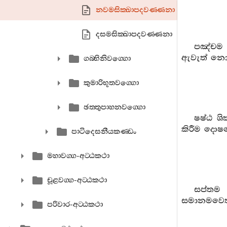
නවමසික‍්ඛාපදවණ‍්ණනා
දසමසික‍්ඛාපදවණ‍්ණනා
පඤ්චම ශ
ඇවැත් නොව
ගබ‍්භිනිවග‍්ගො
කුමාරිභූතවග‍්ගො
ඡත‍්තුපාහනවග‍්ගො
ෂෂ්ඨ ශි
කිරීම දො
පාටිදෙසනීයකණ‍්ඩං
මහාවග‍්ග-අට‍්ඨකථා
චූළවග‍්ග-අට‍්ඨකථා
සප්තම ශ
සමානමවෙත්.
පරිවාර-අට‍්ඨකථා