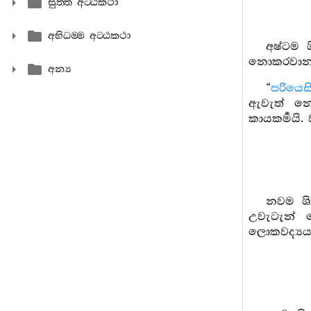
සුත‍්ත අට‍්ඨකථා
අභිධම‍්ම අට‍්ඨකථා
අෂ්ටම ශ
නොකරවානම
අන්‍ය
“
පරියෙසිත
ඇවැත් නොව
කායකර්‍මයි.
නවම ශික
උවැටැන් න
ලොකවද්‍යය.