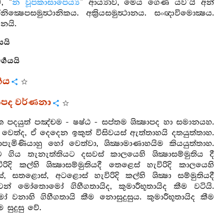
, “
න වූපකාසාපෙය්‍ය
” ආර්‍ය්‍යාව, මෙය ගෙණ යව’යි අන්
සමුත්‍ථානිකය. අක්‍රියසමුත්‍ථානය. සංඥාවිමොක්‍ෂය.
දනයි.
යයි
්‍ගයයි
‍ගය
පද වර්ණනා
ගිහීගත පදයුත් පඤ්චම - ෂෂ්ඨ - සප්තම ශික්‍ෂාපද හා සමානයහ.
ක් වෙත්ද, ඒ දෙදෙන ඉකුත් විසිවයස් ඇත්තාහයි දතයුත්තාහ.
ැමිණියාහු හෝ වෙත්වා, ශික්‍ෂාමාණාහයිම කියයුත්තාහ.
ගිය තැනැත්තියට දසවස් කාලයෙහි ශික්‍ෂාසම්මුතිය දී
ි කල්හි ශික්‍ෂාසම්මුතියදී තෙළෙස් හැවිරිදි කාලයෙහි
තළොස්, අටළොස් හැවිරිදි කල්හි ශික්‍ෂා සම්මුතියදී
පටන් මෝතොමෝ ගිහීගතායිද, කුමාරීභූතායිද කීම වටියි.
වනාහි ගිහීගතායි කීම නොසුදුසුය. කුමාරීභූතායිද කීම
 සුදුසු වේ.