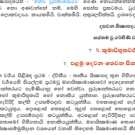
්‍ෂාපදයෙහි - “
නෙව වූපකාසෙය්‍ය
” ගෙණ නොයන්නේනම්
ො අණවන්නේ නම්, මෙහි සෙස්ස ප්‍රකටමය. ධුරනික්‍ෂෙප
ොකවද්‍යය. කායකර්‍මයි. වාක්කර්‍මයි. අකුශලචිත්තයි. දුඃඛවෙ
දසවන ශික්‍ෂාපද
සප්තම වූ ගර්භිණි වර
8. කුමාරිභූතවර්
පළමු-දෙවන-තෙවන සික
ත වර්‍ගය පිළිබඳ ප්‍රථම - ද්විතීය - තෘතීය ශික්‍ෂාපද තුන 
ී වර්‍ගයෙහි සියල්ලම ප්‍රථමවූ මහාශික්‍ෂාමාණාවෝ දෙදෙනෙ
ුෂාන්තරයට පැමිණියාහු හෝ වෙත්වා. පුරුෂාන්තරයට නොප
 හෝ කුමාරීභූතායි හෝ නොකිය යුත්තාහ. පුරුෂාන්තරයට 
විරිදි කල්හි උපසම්පදාව කටයුත්තීය. එකොළොස් හැවිරිද
කටයුතුය. දොළොස් තෙළෙස්, තුදුස් පසළොස් සොළොස්, ස
ිදි කල්හි උපසම්පදාව කටයුත්තීය. අටළොස් හැවිරිදිකල 
ා තොමෝ ගිහීගතායි නොකියයුත්තීය. මහාශික්‍ෂමාණ තොමෝ 
ික්‍ෂාසම්මුතිදාන වශයෙන් වනාහි තිදෙනම ශික්‍ෂමාණාහයි කීම