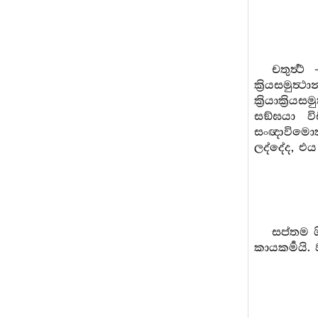
චතුර්‍ත
ක්‍රියසමුත්
ක්‍රියාක්‍රි
සඞ්ඝයා විස
සංඥාවිමොක්
ලද්දේද, එය 
සප්තම ශි
කායකර්‍මයි.