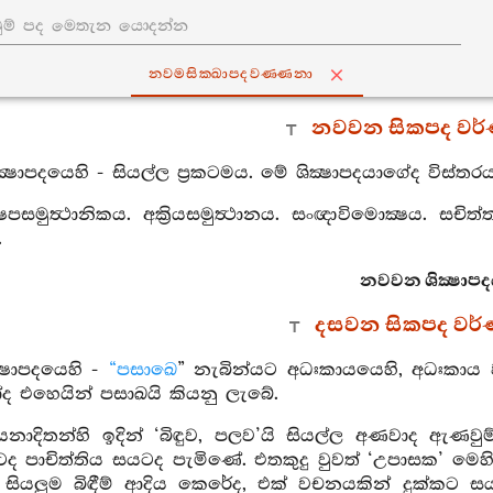
නවමසික‍්ඛාපදවණ‍්ණනා
නවවන සිකපද වර
්‍ෂාපදයෙහි - සියල්ල ප්‍රකටමය. මේ ශික්‍ෂාපදයාගේද විස්ත
ෂෙපසමුත්‍ථානිකය. අක්‍රියසමුත්‍ථානය. සංඥාවිමොක්‍ෂය. සචිත
.
නවවන ශික්‍ෂාපද
දසවන සිකපද වර
්‍ෂාපදයෙහි -
“පසාඛෙ
” නැබින්යට අධඃකායයෙහි, අධඃකාය 
ෝද එහෙයින් පසාඛයි කියනු ලැබේ.
නාදිතන්හි ඉදින් ‘බිඳුව, පලව’යි සියල්ල අණවාද ඇ
ද පාචිත්තිය සයටද පැමිණේ. එතකුදු වුවත් ‘උපාසක’ මෙහ
ියලුම බිඳීම් ආදිය කෙරේද, එක් වචනයකින් දුක්කට සය