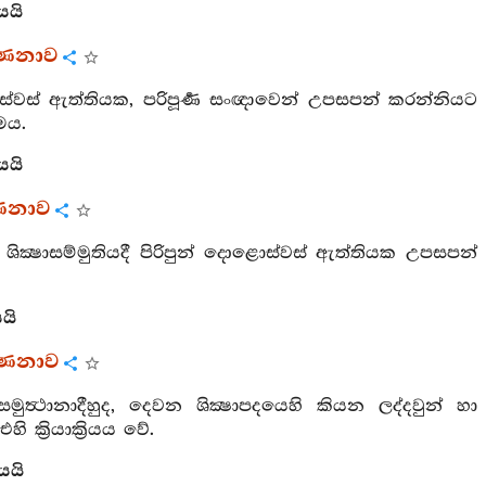
යයි
්ණනාව
වස් ඇත්තියක, පරිපූර්‍ණ සංඥාවෙන් උපසපන් කරන්නියට
මය.
යයි
ණනාව
ික්‍ෂාසම්මුතියදී පිරිපුන් දොළොස්වස් ඇත්තියක උපසපන්
යි
්ණනාව
සමුත්‍ථානාදීහුද, දෙවන ශික්‍ෂාපදයෙහි කියන ලද්දවුන් හා
්‍රියාක්‍රියය වේ.
යයි