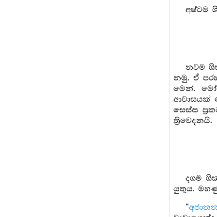
අෂ්ටම ශි
නවම ශික
නමු. ඒ පර
මෙන්. මෝ
ආවාසයක් ව
සෙස්ස ප්‍රකට
ත්‍රිවෙදනයි.
දශම ශික්
යුතුය. මහණ
“
අජානන්