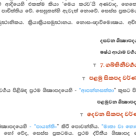
ඳීම් ආදියෙහි එකක්ම කියා ‘මෙය කරව’යි අණවාද, හ
 පාචිත්තිය වේ. සෙසුතන්හි ඇවැත් නොවේ. සෙස්ස ප්‍රකටම
්‍ථානිකය. ක්‍රියාක්‍රියසමුත්‍ථානය. නොසංඥාවිමොක්‍ෂය. අචිත්තක
දසවන ශික්‍ෂාපද
ෂෂ්ඨ ආරාම වර්‍ග
7. ගබ්භිනීවර්‍
පළමු සිකපද වර්
වර්‍ගය පිළිබඳ ප්‍රථම ශික්‍ෂාපදයෙහි -
“ආපන්නසත්තා
” කුසට පි
පළමුවන ශික්‍ෂාපද
දෙවන සිකපද වර
ශික්‍ෂාපදයෙහි
- “පායන්තිං
” කිරි පොවන්නිය.
“මාතා වා හො
ු හෝ වේද, සෙස්ස ප්‍රකටමය. ප්‍රථම ද්විතීය ශික්‍ෂාපද දෙක