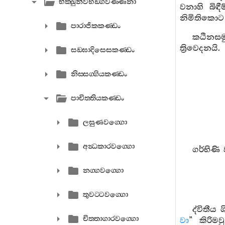
භික‍්ඛුනීවිභඞ‍්ගවණ‍්ණනා
වනාහි බි
නිමිතිකොට
පාරාජිකකණ‍්ඩං
කඨිනසමුත
ත්‍රිවෙදනයි.
සඞ‍්ඝාදිසෙසකණ‍්ඩං
නිස‍්සග‍්ගියකණ‍්ඩං
පාචිත‍්තියකණ‍්ඩං
ලසුණවග‍්ගො
අන්‍ධකාරවග‍්ගො
ගර්භිණි 
නග‍්ගවග‍්ගො
තුවට‍්ටවග‍්ගො
ද්විතීය 
චිත‍්තාගාරවග‍්ගො
වා
” කිරිමව