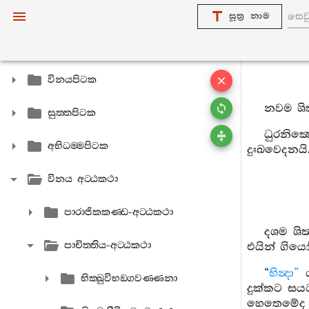
සූත්‍ර නාම
විනයපිටක
නවම ශික
සුත‍්තපිටක
ධුරනික්‍
අභිධම‍්මපිටක
දුඃඛවෙදනයි
විනය අට‍්ඨකථා
පාරාජිකකණ‍්ඩ-අට‍්ඨකථා
දශම ශික
පාචිත‍්තිය-අට‍්ඨකථා
එයින් ගිය
“
භින්‍දා”
ය
භික‍්ඛුවිභඞ‍්ගවණ‍්ණනා
දුක්කට සයට
හෙතෙමේද ස