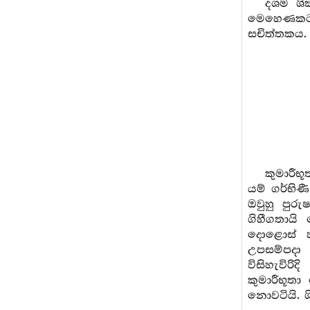
දශම ශික
මෙහෙණකට න
සචිත්තකය. ල
කුමාරීභූ
යම් ගර්භිණ
ඔවුහු පුර
ගිහීගතායි
දොළොස් හැ
උපසම්පදා 
විසිහැවිර
කුමාරීභූත
නොවටියි. ශ