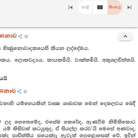
පාළි
සිංහල
්ණනාව
රය භික්‍ඛුනොවාදකයෙහි කියන ලද්දේමය.
්තකය. ලොකවද්‍යය. කායකර්‍මයි. වාක්කර්‍මයි. අකුශලචිත්තයි.
යයි
්ණනාව
වනාහි යම්හෙයකින් වෘක්‍ෂ ශාඛාවක මෙන් දෙකලවය බෙදී
ණවුම් ලද හෙතෙමේද, එසේම කෙරේද, ඇණවීම නිමිතිකොට
ි යම් කිසිවක් කටයුතුද, ඒ සියල්ල කරව’යි මෙසේ අණවාද,
ක්ද පාචිත්තිය සයෙක්දැ ඇවැත් දොළොසෙක් වේ. ඉදින්