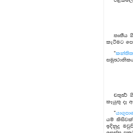
එළකලොම ස
තෘතීය ශි
කැටීමට පෙර
“
කන්තිත
සමුත්‍ථානිකය
චතුර්‍ත්‍
කෑයුතු දෑ 
“
යාගුප
යම් කිසිවක
ඉදිනුදු ම
සෙස්ස ප්‍රක