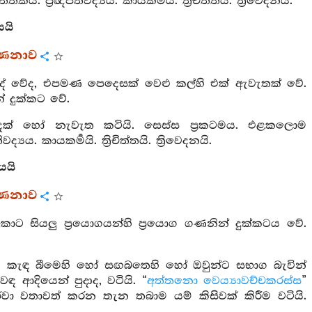
ප්‍රඥප්තිවද්‍යය. කායකර්‍මයි. ත්‍රිචිත්තයි. ත්‍රිවෙදනයි.
යයි
්ණනාව
දේ වේද, එපමණ පෙදෙසක් වෙළු කල්හි එක් ඇවැතක් වේ.
් දුක්කට වේ.
දක් හෝ නැවැත කටියි. සෙස්ස ප්‍රකටමය. එළකලොම
යය. කායකර්‍මයි. ත්‍රිචිත්තයි. ත්‍රිවෙදනයි.
යයි
්ණනාව
ට සියලු ප්‍රයොගයන්හි ප්‍රයොග ගණනින් දුක්කටය වේ.
නාවූ කැඳ බීමෙහි හෝ සඟබතෙහි හෝ ඔවුන්ට සභාග බැවින්
 ආදියෙන් පුදාද, වටියි. “
අත්තනො වෙය්‍යාවච්චකරස්ස
”
කරවා වතාවත් කරන තැන තබාම යම් කිසිවක් කිරීම වටියි.