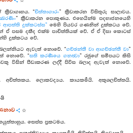
ණනාව
ක්‍රීඩාගෘහය. “
චිත්තාගාරං
” ක්‍රීඩාකරන විසිතුරු සාලාවය.
්‍ඛරණීං
” ක්‍රීඩාකරන පොකුණය. එහෙයින්ම පදභාජනයෙහි
 ආපත්ති දුක්කටස්ස”
මෙහි පියවර ගණනින් දුක්කටය වේ.
න් ඒ පසම දකීද එක්ම පාචිත්තියක් වේ. ඒ ඒ දිසා කොටස්
හි දුක්කටය වේ.
 බලන්නියට ඇවැත් නොවේ. “
ගච්ඡන්තී වා ආගච්ඡන්තී වා
”
වැත් නොවේ. “
සති කරණීයෙ ගනත්‍වා
” රජුගේ සමීපයට කිසි
ිවකු විසින් පීඩාකරණ ලද්දී පිවිස බලාද ඇවැත් නොවේ.
. අචිත්තකය. ලොකවද්‍යය. කායකර්‍මයි. අකුශලචිත්තයි.
යි
්ණනාව
දතයුත්තාහුය. සෙස්ස ප්‍රකටමය.