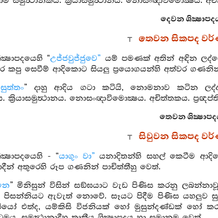
මුත්‍ථානිකය. ක්‍රියාසමුත්‍ථානය. නොසංඥාවිමොක්‍ෂය. අචිත්තකය. 
දෙවන ශික්‍ෂාපද
තෙවන සිකපද වර
ක්‍ෂාපදයෙහි “
උජ්ජවුජ්ජුවෙ”
යම් පමණක් අතින් අඳින ලද්
 කපු සෙවීම් ආදිකොට සියලු ප්‍රයොගයන්හි අත්වර ගණනින
සුත්තං
” දාහු ආදිය ගටා කටියි, නොමනාව කටින ලද්
. ක්‍රියාසමුත්‍ථානය. නොසංඥාවිමොක්‍ෂය. අචිත්තකය. ප්‍රඥප්තිවද්‍
තෙවන ශික්‍ෂාපද
සිවුවන සිකපද වර
ථ ශික්‍ෂාපදයෙහි - “
යාගුං වා”
යනාදිතන්හි සහල් කෙටීම ආදිකො
ආදීන් අතුරෙහි රූප ගණනින් පාචිත්තීහු වෙත්.
ානෙ
” මිනිසුන් විසින් සඞ්ඝයාට වැඩ පිණිස කරනු ලබන්
් පිසන්නියට ඇවැත් නොවේ. සෑයට පිදීම පිණිස යහලුව සුවඳ
වුපියෝ එත්ද, යම්කිසි විජනියක් හෝ මුසුන්දණ්ඩක් හෝ 
ටමය. සමුත්‍ථානාදීහු තෘතීය ශික්‍ෂාපදය හා සමානම වෙත්.