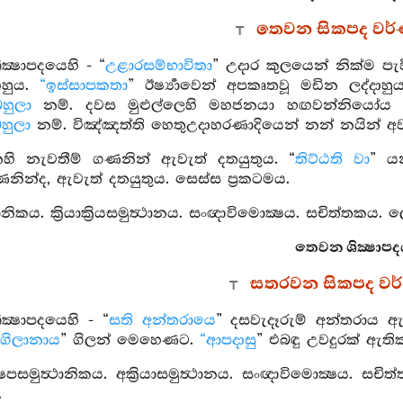
තෙවන සිකපද වර
ක්‍ෂාපදයෙහි - “
උළාරසම්භාවිතා
” උදාර කුලයෙන් නික්ම පැව
ාහුය.
“ඉස්සාපකතා
” ඊර්‍ෂ්‍යාවෙන් අපකෘතවූ මඩින ලද්දාහ
හුලා
නම්. දවස මුළුල්ලෙහි මහජනයා හඟවන්නියෝය යන 
හුලා
නම්. විඤ්ඤත්ති හෙතුඋදාහරණාදියෙන් නන් නයින් අව
හි නැවතීම් ගණනින් ඇවැත් දතයුතුය. “
තිට්ඨති වා
” ය
ණනින්ද, ඇවැත් දතයුතුය. සෙස්ස ප්‍රකටමය.
ත්‍ථානිකය. ක්‍රියාක්‍රියසමුත්‍ථානය. සංඥාවිමොක්‍ෂය. සචිත්තකය
තෙවන ශික්‍ෂාපද
සතරවන සිකපද වර
ථ ශික්‍ෂාපදයෙහි - “
සති අන්තරායෙ
” දසවැදෑරුම් අන්තරාය ඇ
ගිලානාය
” ගිලන් මෙහෙණට.
“ආපදාසු
” එබඳු උවදුරක් ඇති
ෂෙපසමුත්‍ථානිකය. අක්‍රියාසමුත්‍ථානය. සංඥාවිමොක්‍ෂය. සචිත
.