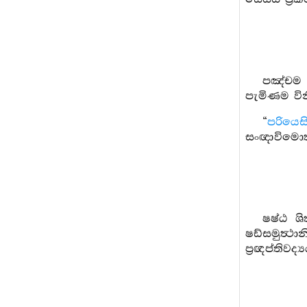
පඤ්චම ශ
පැමිණම වින
“
පරියෙස
සංඥාවිමොක්‍
ෂෂ්ඨ ශි
ෂඩ්සමුත්‍
ප්‍රඥප්තිවද්‍