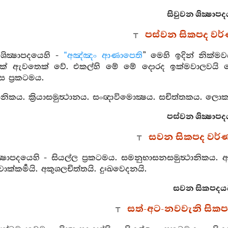
සිවුවන ශික්‍ෂාපද
පස්වන සිකපද වර
ික්‍ෂාපදයෙහි -
“අඤ්ඤං ආණාපෙති
” මෙහි ඉදින් නික්ම
එක් ඇවතෙක් වේ. එකල්හි මේ මේ දොරද ඉක්මවාලවයි 
ස ප්‍රකටමය.
ත්‍ථානිකය. ක්‍රියාසමුත්‍ථානය. සංඥාවිමොක්‍ෂය. සචිත්තකය. ලොකව
පස්වන ශික්‍ෂාපද
සවන සිකපද වර්
ක්‍ෂාපදයෙහි - සියල්ල ප්‍රකටමය. සමනුභාසනසමුත්‍ථානිකය. අ
 වාක්කර්‍මයි. අකුශලචිත්තයි. දුඃඛවෙදනයි.
සවන සිකපදය
සත්-අට-නවවැනි සික