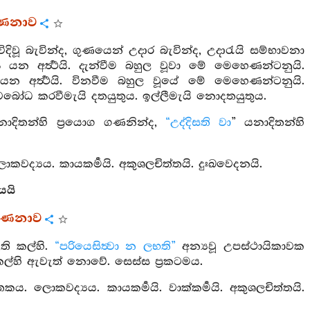
්ණනාව
ිදිවූ බැවින්ද, ගුණයෙන් උදාර බැවින්ද, උදාරැයි සම්භාවනා
ුය යන අර්‍ත්‍ථයි. දැන්වීම බහුල වූවා මේ මෙහෙණන්ටනුයි.
අර්‍ත්‍ථයි. විනවීම බහුල වූයේ මේ මෙහෙණන්ටනුයි.
බෝධ කරවීමැයි දතයුතුය. ඉල්ලීමැයි නොදතයුතුය.
නාදිතන්හි ප්‍රයොග ගණනින්ද,
“උද්දිසති වා
” යනාදිතන්හි
. ලොකවද්‍යය. කායකර්‍මයි. අකුශලචිත්තයි. දුඃඛවෙදනයි.
යයි
්ණනාව
ති කල්හි.
“පරියෙසිත්‍වා න ලභති”
අන්‍යවූ උපස්ථායිකාවක
කල්හි ඇවැත් නොවේ. සෙස්ස ප්‍රකටමය.
්තකය. ලොකවද්‍යය. කායකර්‍මයි. වාක්කර්‍මයි. අකුශලචිත්තයි.