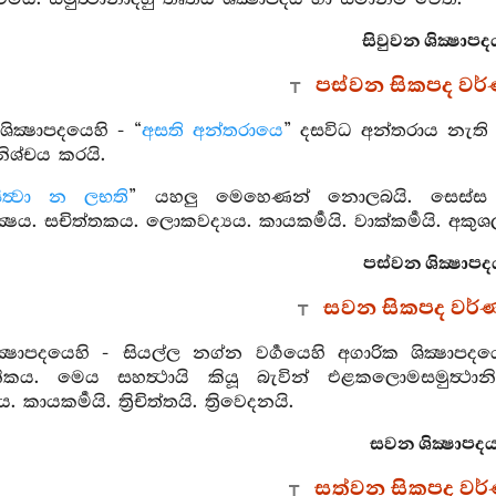
සිවුවන ශික්‍ෂාපද
පස්වන සිකපද වර
ික්‍ෂාපදයෙහි - “
අසති අන්තරායෙ
” දසවිධ අන්තරාය නැති
ිශ්චය කරයි.
ිත්‍වා න ලභති
” යහලු මෙහෙණන් නොලබයි. සෙස්ස ප්‍රකටම
ෂය. සචිත්තකය. ලොකවද්‍යය. කායකර්‍මයි. වාක්කර්‍මයි. අකුශ
පස්වන ශික්‍ෂාපද
සවන සිකපද වර්
ක්‍ෂාපදයෙහි - සියල්ල නග්න වර්‍ගයෙහි අගාරික ශික්‍ෂා
ථානිකය. මෙය සහත්‍ථායි කියූ බැවින් එළකලොමසමුත්‍ථානි
යය. කායකර්‍මයි. ත්‍රිචිත්තයි. ත්‍රිවෙදනයි.
සවන ශික්‍ෂාපදය
සත්වන සිකපද වර