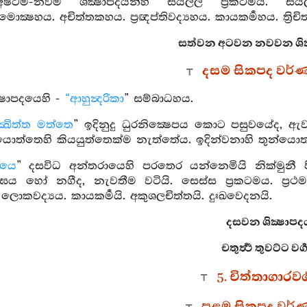
අෂ්ටම-නවම ශික්‍ෂාපදයන්හි සියල්ල ප්‍රකටමය. සිය
්‍ෂහය. අචිත්තකහය. ප්‍රඥප්තිවද්‍යහය. කායකර්‍මහය. ත්‍රිචි
සත්වන අටවන නවවන ශික
දසම සිකපද වර්
්‍ෂාපදයෙහි -
“ආහුන්‍දරිකා
” සම්බාධහය.
ක්‍ඛිත්ත මත්තෙ
” ඉදිනුදු ධුරනික්‍ෂෙපය කොට පසුවයේද, ඇව
ත්තෙහි කියයුත්තෙක්ම නැත්තේය. ඉදින්වනාහි තුන්යොත
ායෙ
” දසවිධ අන්තරායෙහි පරතෙර යන්නෙමියි නික්මුනී ප
ය හෝ නගීද, නැවතීම වටියි. සෙස්ස ප්‍රකටමය. ප්‍රථමපාරා
ලොකවද්‍යය. කායකර්‍මයි. අකුශලචිත්තයි. දුඃඛවෙදනයි.
දසවන ශික්‍ෂාපද
චතුර්‍ත්‍ථ තුවට්ට වර්
5. චිත්තාගාරවර්