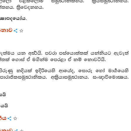
ල්ලෝ එළකලොම සමුත්‍ථානිකහය. ක්‍රියසමුත්‍ථානහය.
ත්තහය. ත්‍රිවෙදනහය.
්‍ෂාපදයෝය.
ණනාව
ැත්මය යන අර්‍ත්‍ථයි. පවරා පස්යොත්තක් යන්නියට ඇවැත්
්තක් ගොස් ඒ මගින්ම පෙරළා ඒ නම් නොවටියි.
ිරුණු නදියක් ඉදිරියෙහි ආයේද, සොරු හෝ මාර්‍ගයෙහි
ජිකසමුත්‍ථානිකය. අක්‍රියාසමුත්‍ථානය. සංඥාවිමොක්‍ෂය.
යයි
‍ගයයි
‍ගය