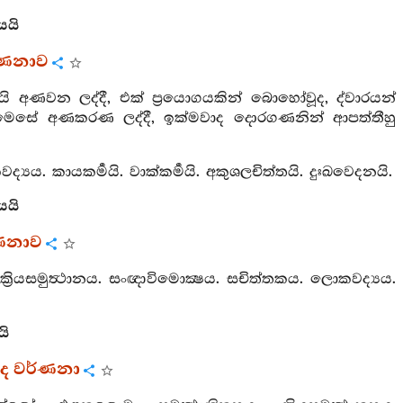
යයි
්ණනාව
වයි අණවන ලද්දී, එක් ප්‍රයොගයකින් බොහෝවූද, ද්වාරයන්
මෙසේ අණකරණ ලද්දී, ඉක්මවාද දොරගණනින් ආපත්තීහු
ද්‍යය. කායකර්‍මයි. වාක්කර්‍මයි. අකුශලචිත්තයි. දුඃඛවෙදනයි.
යයි
ණනාව
ක්‍රියසමුත්‍ථානය. සංඥාවිමොක්‍ෂය. සචිත්තකය. ලොකවද්‍යය.
යි
පද වර්ණනා