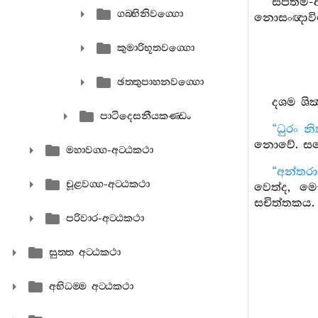
සප්තම-
ගබ‍්භිනිවග‍්ගො
නොසංඥාවිමොක
කුමාරිභූතවග‍්ගො
ඡත‍්තුපාහනවග‍්ගො
දශම ශික
පාටිදෙසනීයකණ‍්ඩං
“ධුරං නි
නොවේ. සයො
මහාවග‍්ග-අට‍්ඨකථා
“අන්තර
චූළවග‍්ග-අට‍්ඨකථා
වෙත්ද, මෙඝ
සචිත්තකය. 
පරිවාර-අට‍්ඨකථා
සුත‍්ත අට‍්ඨකථා
අභිධම‍්ම අට‍්ඨකථා