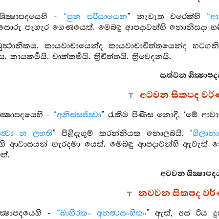
ික්‍ෂාපදයෙහි -
“පුන පරියායෙන
” නැවැත වරෙක්හි
“ආ
සොරු පැහැර ගෙණයෙත්. මෙබඳු ආපදාවන්හි නොනිසදා හඳි
ත්‍ථානිකය. කායවාචායෙන්ද කායවාචාචිත්තයෙන්ද හටගනියි. ක
යය. කායකර්‍මයි. වාක්කර්‍මයි. ත්‍රිචිත්තයි. ත්‍රිවෙදනයි.
සත්වන ශික්‍ෂාපද
අටවන සිකපද වර
ික්‍ෂාපදයෙහි -
“අනිස්සජිත්‍වා
” රැකීම පිණිස නොදී, ‘මේ ආවා
ිත්‍වා න ලභති
” පිළිදැගුම් කරන්නියක නොලබයි.
“ගිලාන
ි ආවාසයන් හැරදමා යෙත්. මෙබඳු ආපදාවන්හි ඇවැත් නොවේ
්.
අටවන ශික්‍ෂාපදය
නවවන සිකපද වර
ක්‍ෂාපදයෙහි -
“බාහිරකං අනත්‍ථසංහිතං
” ඇත්, අස් රිය ද