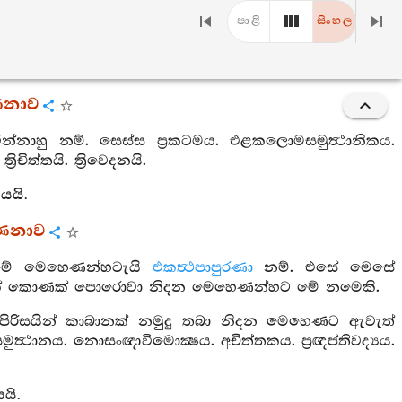
පාළි
සිංහල
ණනාව
්නාහු නම්. සෙස්ස ප්‍රකටමය. එළකලොමසමුත්‍ථානිකය.
‍රිචිත්තයි. ත්‍රිවෙදනයි.
යයි.
්ණනාව
්ද මේ මෙහෙණන්හටැයි
එකත්‍ථපාපුරණා
නම්. එසේ මෙසේ
ා එක් කොණක් පොරොවා නිදන මෙහෙණන්හට මේ නමෙකි.
පිරිසයින් කාබානක් නමුදු තබා නිදන මෙහෙණට ඇවැත්
මුත්‍ථානය. නොසංඥාවිමොක්‍ෂය. අචිත්තකය. ප්‍රඥප්තිවද්‍යය.
යි.