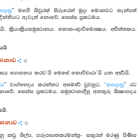
පදාසු
” මහගි සිවුරක් සිරුරෙන් මුදා මොනවට තැන්පත්
න්නියට ඇවැත් නොවේ. සෙස්ස ප්‍රකටමය.
ි‍්‍රයාක්‍රියසමුත්‍ථානය. නොසංඥාවිමොක්‍ෂය. අචිත්තකය.
යයි
්ණනාව
සය ගොපනය කරව’යි මෙසේ නොවිචාරා’යි යන අර්‍ත්‍ථයි.
ාය
” වාග්භෙදය කරන්නට අසමර්‍ත්‍ථ වූවහුට.
“ආපදාසු
” රට
. සෙස්ස ප්‍රකටමය. සමුත්‍ථානාදීහු අනතුරු ශික්‍ෂාපදය
යි.
්ණනාව
ුනු කඩු ශිල්ප, පරූපඝාතකරමන්ත්‍ර- සතුරන් මරණු පිණිස