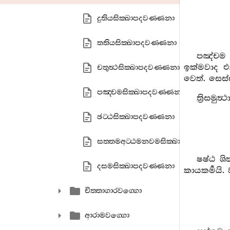
දුතියසික‍්ඛාපදවණ‍්ණනා
තතියසික‍්ඛාපදවණ‍්ණනා
පඤ්චම ශ
ඉක්මවාද 
චතුත්‍ථසික‍්ඛාපදවණ‍්ණනා
වෙත්. සෙස්
පඤ‍්චමසික‍්ඛාපදවණ‍්ණනා
ත්‍රිසමු
ඡට‍්ඨසික‍්ඛාපදවණ‍්ණනා
සත‍්තමඅට‍්ඨමනවමසික‍්ඛාපදවණ‍්ණනා
ෂෂ්ඨ ශි
දසමසික‍්ඛාපදවණ‍්ණනා
කායකර්‍මයි.
චිත‍්තාගාරවග‍්ගො
ආරාමවග‍්ගො