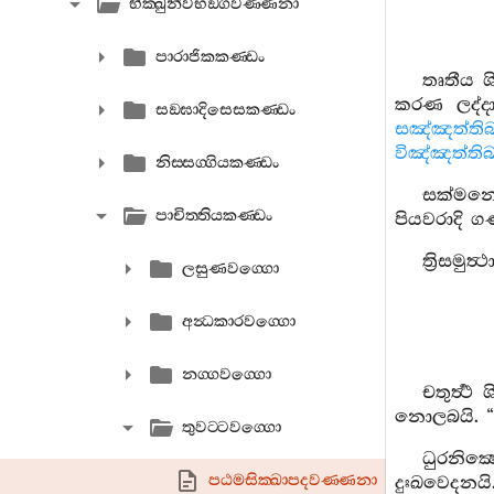
භික‍්ඛුනීවිභඞ‍්ගවණ‍්ණනා
පාරාජිකකණ‍්ඩං
තෘතීය ශි
කරණ ලද්ද
සඞ‍්ඝාදිසෙසකණ‍්ඩං
සඤ්ඤත්තිබ
විඤ්ඤත්තිබ
නිස‍්සග‍්ගියකණ‍්ඩං
සක්මනෙ
පාචිත‍්තියකණ‍්ඩං
පියවරාදි ග
ත්‍රිසමු
ලසුණවග‍්ගො
අන්‍ධකාරවග‍්ගො
නග‍්ගවග‍්ගො
චතුර්‍ත්‍
නොලබයි. “
තුවට‍්ටවග‍්ගො
ධුරනික්‍
පඨමසික‍්ඛාපදවණ‍්ණනා
දුඃඛවෙදනයි