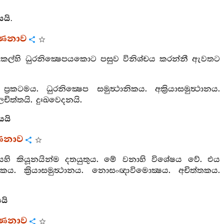
යයි.
්ණනාව
 කල්හි ධුරනික්‍ෂෙපයකොට පසුව විනිශ්චය කරන්නී ඇවතට
ය. ධුරනික්‍ෂෙප සමුත්‍ථානිකය. අක්‍රියාසමුත්‍ථානය.
ලචිත්තයි. දුඃඛවෙදනයි.
යයි
ණනාව
පදයෙහි කියූනයින්ම දතයුතුය. මේ වනාහි විශේෂය වේ. එය
කය. ක්‍රියාසමුත්‍ථානය. නොසංඥාවිමොක්‍ෂය. අචිත්තකය.
යි
්ණනාව