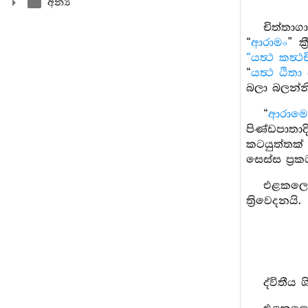
අන්‍ය
චිත්තාගා
“
ආරාමං
” ක
“යත්‍ථ කත්‍
“
යත්‍ථ ඨිතා
බලා බලන්න
“
ආරාමෙ 
පිණ්ඩපාතාද
කටයුත්තක
සෙස්ස ප්‍ර
එළකලොම 
ත්‍රිවෙදනයි.
ද්විතීය 