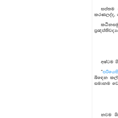
සප්තම ශ
කරණලද්ද, 
කඨිනසමු
ප්‍රඥප්තිවද්‍
අෂ්ටම ශ
“
පරියෙස
බිඳෙන කල්හ
සමානම වෙත
නවම ශි