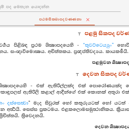
පඨමසික‍්ඛාපදවණ‍්ණනා
පළමු සිකපද වර්
වර්‍ගය පිළිබඳ ප්‍රථම ශික්‍ෂාපදයෙහි -
“තුවට්ටෙය්‍යුං”
හොවින
‍ථානය. සංඥාවිමොක්‍ෂය. අචිත්තකය. ප්‍රඥප්තිවද්‍යය. කායකර්‍මයි. ත්
පළමුවන ශික්‍ෂාපද
දෙවන සිකපද වර
ය ශික්‍ෂාපදයෙහි - එක් ඇතිරිල්ලක්ද එක් පොරෝණයක
කොඳුපලස් ඇතිරිලි කළාල් ආදීන්ගේ එක් කොනක් අතුර
නං දස්සෙත්‍වා
” මැද සිවුරක් හෝ කතුරුයටක් හෝ යටත් 
ර්‍ත්‍ථයි. සෙස්ස ප්‍රකටමය. එළකලොමසමුත්‍ථානිකය. ක්‍රියාස
‍රිචිත්තයි. ත්‍රිවෙදනයි.
දෙවන ශික්‍ෂාපදය