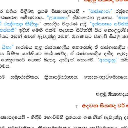
පළමු සිකපද වර්
ර වර්‍ගය පිළිබඳ ප්‍රථම ශික්‍ෂාපදයෙහි -
“රාජාගාරං”
රජුගේ 
්‍රීඩාකරන සමීපවනය.
“උය්‍යානං
” ක්‍රීඩාකරන උයනය.
“පොක
ථචි රඤ්ඤො කීළිතුං
” යනාදිය වදාරණ ලදී.
“දස්සනාය ගච්ඡති
 පස්සති”
ඉදින් මෙහි එක්ම තැනක සිටින්නී පිය නොඋදුරමි
ියට වෙන් වෙන් ඇවැත්හු වෙත්. මහණහට වනාහි සියලු තන්
ඨිතා”
ආරාමය තුළ රාජගෘහාදිය කෙරෙත්ද ඒ රාජගෘහාදිය
ිය පිණිස යන්නියට මාර්‍ගයවේද, ඒ රාජගෘහාදිය දකීද, ඇ
් හෙතුකොට ගොස් බලාද, ඇවැත් නොවේ. “
ආපදාසු”
කිස
කටමය.
සමුත්‍ථානිකය. ක්‍රියාසමුත්‍ථානය. නොසංඥාවිමොක්‍ෂය
පළමු ශික්‍ෂාපදය
දෙවන සිකපද වර
ශික්‍ෂාපදයෙහි - හිඳීමි හොවීම්හි ප්‍රයොග ගණනින් ඇවැත්හු 