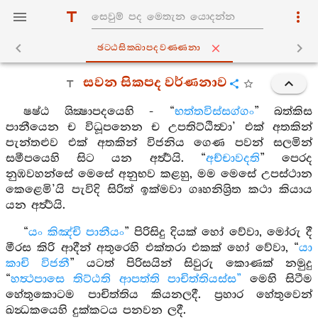
ඡට‍්ඨසික‍්ඛාපදවණ‍්ණනා
සවන සිකපද වර්ණනාව
ෂෂ්ඨ ශික්‍ෂාපදයෙහි - “
භත්තවිස්සග්ගං
” බත්කිස
පානීයෙන ච විධූපනෙන ච උපතිට්ඨිත්‍වා’ එක් අතකින්
පැන්තළුව එක් අතකින් විජනිය ගෙණ පවන් සලමින්
සමීපයෙහි සිට යන අර්‍ත්‍ථයි. “
අච්චාවදති
” පෙරද
නුඹවහන්සේ මෙසේ අනුභව කළහු, මම මෙසේ උපස්ථාන
කෙළෙමි’යි පැවිදි සිරිත් ඉක්මවා ගෘහනිශ්‍රිත කථා කියාය
යන අර්‍ත්‍ථයි.
“
යං කිඤ්චි පානීයං
” පිරිසිදු දියක් හෝ වේවා, මෝරු දී
මීරස කිරි ආදීන් අතුරෙහි එක්තරා එකක් හෝ වේවා, “
යා
කාචි විජනී
” යටත් පිරිසයින් සිවුරු කොණක් නමුදු
“
හත්‍ථපාසෙ තිට්ඨති ආපත්ති පාචිත්තියස්ස”
මෙහි සිටීම
හේතුකොටම පාචිත්තිය කියනලදී. ප්‍රහාර හේතුවෙන්
ඛන්‍ධකයෙහි දුක්කටය පනවන ලදී.