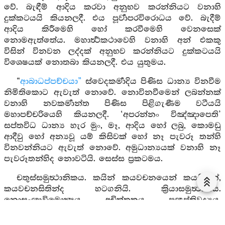
වේ. බැඳීම් ආදිය කරවා අනුභව කරන්නියට වනාහි
දුක්කටයයි කියනලදී. එය පූර්‍වාපරවිරොධය වේ. බැදීම්
ආදිය කිරීමෙහි හෝ කරවීමෙහි වෙනසෙක්
නොමඇත්තේය. මහාර්‍ත්‍ථකථාවෙහි වනාහි අන් එකකු
විසින් විනවන ලද්දක් අනුභව කරන්නියට දුක්කටයයි
විශෙෂයක් නොතබා කියනලදී. එය යුතුමය.
“
ආබාධප්පච්චයා”
ස්වෙදකර්‍මාදිය පිණිස ධාන්‍ය විනවීම
නිමිතිකොට ඇවැත් නොවේ. නොවිනවීමෙන් ලබන්නක්
වනාහි නවකර්‍මාන්ත පිණිස පිළිගැණීම වටීයයි
මහාපච්චරියෙහි කියනලදී. ‘අපරන්නං විඤ්ඤාපෙති’
සප්තවිධ ධාන්‍ය හැර මුං, මෑ, ආදිය හෝ ලබු, කොමඩු
ආදීවු හෝ අන්‍යවූ යම් කිසිවක් හෝ නෑ පැවරූ තන්හි
විනවන්නියට ඇවැත් නොවේ. අමුධාන්‍යයක් වනාහි නෑ
පැවරූතන්හිද නොවටියි. සෙස්ස ප්‍රකටමය.
චතුස්සමුත්‍ථානිකය. කයින් කයවචනයෙන් කයසිතින්,
කයවචනසිතින්ද හටගනියි. ක්‍රියාසමුත්‍ථානය.
නොසංඥාවිමොක්‍ෂය. අචිත්තකය. ප්‍රඥප්තිවද්‍යය.
කායකර්‍මයි. වාක්කර්‍මයි. ත්‍රිචිත්තයි. ත්‍රිවෙදනයි.