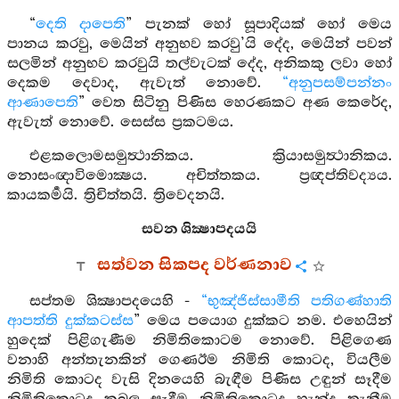
“
දෙති දාපෙති
” පැනක් හෝ සූපාදියක් හෝ මෙය
පානය කරවු, මෙයින් අනුභව කරවු’යි දේද, මෙයින් පවන්
සලමින් අනුභව කරවුයි තල්වැටක් දේද, අනිකකු ලවා හෝ
දෙකම දෙවාද, ඇවැත් නොවේ.
“අනුපසම්පන්නං
ආණාපෙති
” වෙත සිටිනු පිණිස හෙරණකට අණ කෙරේද,
ඇවැත් නොවේ. සෙස්ස ප්‍රකටමය.
එළකලොමසමුත්‍ථානිකය. ක්‍රියාසමුත්‍ථානිකය.
නොසංඥාවිමොක්‍ෂය. අචිත්තකය. ප්‍රඥප්තිවද්‍යය.
කායකර්‍මයි. ත්‍රිචිත්තයි. ත්‍රිවෙදනයි.
සවන ශික්‍ෂාපදයයි
සත්වන සිකපද වර්ණනාව
සප්තම ශික්‍ෂාපදයෙහි -
“භුඤ්ජිස්සාමීති පතිගණ්හාති
ආපත්ති දුක්කටස්ස
” මෙය පයොග දුක්කට නම. එහෙයින්
හුදෙක් පිළිගැණීම නිමිතිකොටම නොවේ. පිළිගෙණ
වනාහි අන්තැනකින් ගෙණඊම නිමිති කොටද, වියලීම
නිමිති කොටද වැසි දිනයෙහි බැඳීම පිණිස උඳුන් සෑදීම