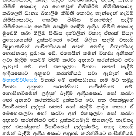
නිමිතිකොටද කබල සෑදීම නිමිතිකොටද හැන්ද තැනීම
නිමිති කොටද, දර ගෙණවුත් ගිනිකිරීම නිමිතිකොටද,
කබලෙහි ධාන්‍ය බහාලීම නිමිති කොටද හැන්දෙන් ගැටීම්
නිමිතිකොටද, කෙටීම පිණිස වනමෝල් සෑදීම්
නිමිතිකොටද කෙටීම් පෙළීම් සේදීම් ආදිය නිමිති කොටද
මුවෙහි තබා ගිලීම පිණිස දත්වලින් විකාද ඒතාක් සියලු
ප්‍රයොගයන්හි දුක්කටයෝ වෙත්. ගිලින කල්හි වනාහි
පිඩුගණනින් පාචිත්තියයෝ වෙත්. මෙහිද විඥප්තියද
භොජනයද ප්‍රමාණ වේ. එහෙයින් තමන් විනවා අනිකක්
ලවා බැදීම් කෙටීම් පිසීම් කරවා අනුභව කරන්නියට පවා
ඇවැත් වේ. අන් එකකුලවා විනවා තමන් බැදීම්
ආදියකොට අනුභව කරන්නියට පවා ඇවැත් වේ.
මහාපච්චරියෙහි
වනාහි මේ ආමකධාන්‍ය නම් මව නමුදු
විනවා අනුභව කරන්නියට පාචිත්තියම වේ.
නොවිනවීමෙන් ලද්දක් බැඳීම් ආදියකොට හෝ කරවා
හෝ අනුභව කරන්නියට දුක්කටය වේ. අන් එකක්හුගේ
විනවීමෙන් ලද්දක් තමන් හෝ බැඳීම් ආදිය කොට ඒ
මෙහෙණලවා හෝ කරවා අන් එකකුලවා හෝ කරවා
අනුභව කරන්නියට පවා දුක්කටයමැයි කියනලදී. නැවතද
අන් එකක්හුගේ විනවීමෙන් ලද්දක්වේද, හෙද වනාහි
තමන් බැඳීම් ආදිය කොට අනුභව කරන්නියට පාචිත්තියම