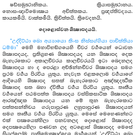
ෂඩ්සමුත්‍ථානිකය. ක්‍රියාසමුත්‍ථානය.
නොසංඥාවිමොක්‍ෂය අචිත්තකය. ප්‍රඥප්තිවද්‍යය.
කායකර්‍මයි. වාක්කර්‍මයි. ත්‍රිචිත්තයි. ත්‍රිවෙදනයි.
දොළොස්වන ශික්‍ෂාපදයයි.
“උද්දිට්ඨා ඛො අය්‍යායො තිංස නිස්සග්ගියා පාචිත්තියා
ධම්මා”
මෙහි මහාවිභඞ්ගයෙහි චීවර වර්‍ගයෙන් ධොවන
ශික්‍ෂාපදයද, ප්‍රතිග්‍රහණ ශික්‍ෂාපදයද යන ශික්‍ෂාපද දෙක
බැහැරකොට අකාලචීවරය කාලචීවරයයි ඉටා බෙදනලද
ශික්‍ෂාපදය හා ද පෙරළා අච්ඡින්නචීවර ශික්‍ෂාපදය සමග
ප්‍රථම වර්‍ගය පිරවිය යුතුය. නැවැත එළකලොම වර්‍ගයාගේ
ආදියෙහි ශික්‍ෂාපද සතක් බැහැරකොට අඤ්ඤදත්‍ථික
ශික්‍ෂාපද සත බහා ද්විතීය වර්‍ගය පිරවිය යුතුය. තෘතීය
වර්‍ගයෙන් පඨමපත්ත ශික්‍ෂාපදය වස්සිකසාටික ශික්‍ෂාපදය
ආරඤ්ඤක ශික්‍ෂාපදය යන මේ තුන බැහැරකොට
පත්තසන්නිචය ගරුපාපුරණ ලහුපාපුරණ ශික්‍ෂාපදයන්
සමග තෘතීය වර්‍ගය පිරවිය යුතුය. මෙසේ මෙහෙණන්හට
එක් පක්‍ෂයෙක්හිලා පනවනලද දොළොස් ශික්‍ෂාපදද
දෙපක්‍ෂයෙහිලා පණවන ලද අටළොස් ශික්‍ෂාපදද මෙසේ
සියල්ලෝම ප්‍රාතිමොක්‍ෂාද්දෙශ මාර්‍ගයෙන් ‘උද්දිට්ඨා ඛො