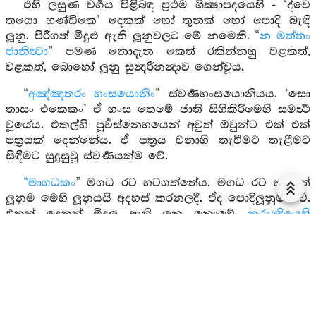
එහි ලසුණ වර්‍ගය පිළිබඳ ප්‍රථම ශික්‍ෂාපදයෙහි - ‘ද්වෙ
තයො භණ්ඩිකෙ’ දෙකක් හෝ තුනක් හෝ පොදි බැඳි
ලූනු. පිරීගත් මිදුළු ඇති ලූනුවලට මේ නමෙකි. “
න මත්තං
ජානිත්‍වා
” පමණ නොදැන කෙත් රකින්නහු වළකත්,
වළකත්, බොහෝ ලූනු සුන්‍දරීනන්‍දාව ගෙන්වූය.
“
අඤ්ඤතරං හංසයොනිං
” ස්වර්‍ණහංසයොනියය. ‘සො
තාසං එකෙකං’ ඒ හංස තෙමේ ජාති සිහිකිරීමෙහි සමර්‍ත්‍ථ
වූයේය. එකල්හි පූර්‍වස්නෙහයෙන් අවුත් ඔවුන්ට එක් එක්
පත්‍රයක් දෙන්නේය. ඒ පත්‍රය වනාහි තැවීමට තැළීමට
සිඳීමට සුදුසුවූ ස්වර්‍ණයක්ම වේ.
“මාගධකං
” මගධ රට හටගත්තේය. මගධ රට හටගත්
ලූනුම මෙහි ලූනුයයි අදහස් කරනලදී. ඒද පොදිලූනුම වේ.
එකක් දෙකක් මිදුලු ඇති ලූනු නොවේ.
කුරුන්‍දියෙහි
වනාහි හටගත් දෙශය නොකියා ‘මාගධක නම් පොදිලූනුයි
කියනලදී. “
අජ්ඣොහාරෙ අජ්ඣොහාරෙ
” මෙහි ඉදින්
දෙකක් තුනක් පොදිලූනු එකටම විකා ගිලීද, එක්
පාචිත්තියක් වේ. පොදිය කඩා බිඳ එක් එක් මිදුලක්
කන්නියට ප්‍රයොග ගණනින් පාචිත්තීහු වෙත්.