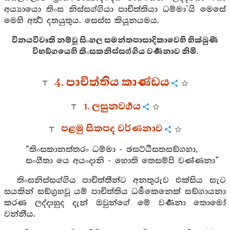
අය්‍යායො තිංස නිස්සග්ගියා පාචිත්තියා ධම්මා’යි මෙසේ
මෙහි අර්‍ත්‍ථ දතයුතුය. සෙස්ස කියූනයමය.
විනයවිවෘති නම්වූ සිංහල සමන්තපාසාදිකාවෙහි භික්‍ඛුණී
විභඞ්ගයෙහි තිංසකනිස්සග්ගිය වර්‍ණනාව නිමි.
4. පාචිත්තිය කාණ්ඩය
1. ලසුනවර්‍ගය
පළමු සිකපද වර්ණනාව
“තිංසකානත්තරං ධම්මා - ඡසට්ඨිසතසඞ්ගහා,
සංගීතා යෙ අයංදානි - හොති තෙසම්පි වණ්ණනා”
තිංසනිස්සග්ගිය පාචිත්තීන්ට අනතුරුව එක්සිය සැට
සයකින් සඞ්ග්‍රහවූ යම් පාචිත්තිය ධර්‍මකෙනෙක් සඞ්ගායනා
කරණ ලද්දාහුද දැන් ඔවුන්ගේ මේ වර්‍ණනා තොමෝ
වන්නීය.