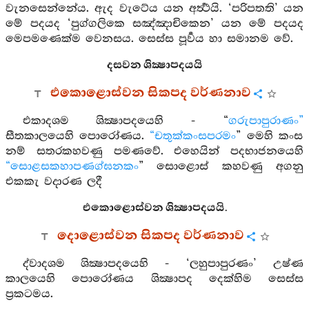
වැනසෙන්නේය. ඇද වැටේය යන අර්‍ත්‍ථයි. ‘පරිපතති’ යන
මේ පදයද ‘පුග්ගලිකෙ සඤ්ඤාචිකෙන’ යන මේ පදයද
මෙපමණෙක්ම වෙනසය. සෙස්ස පූර්‍වය හා සමානම වේ.
දසවන ශික්‍ෂාපදයයි
එකොළොස්වන සිකපද වර්ණනාව
එකාදශම ශික්‍ෂාපදයෙහි - “
ගරුපාපුරාණං”
සීතකාලයෙහි පොරෝණය.
“චතුක්කංසපරමං
” මෙහි කංස
නම් සතරකහවණු පමණවේ. එහෙයින් පදභාජනයෙහි
“සොළසකහාපණග්ඝනකං
” සොළොස් කහවණු අගනු
එකකැ වදාරණ ලදී
එකොළොස්වන ශික්‍ෂාපදයයි.
දොළොස්වන සිකපද වර්ණනාව
ද්වාදශම ශික්‍ෂාපදයෙහි - ‘ලහුපාපුරණං’ උෂ්ණ
කාලයෙහි පොරෝණය ශික්‍ෂාපද දෙක්හිම සෙස්ස
ප්‍රකටමය.