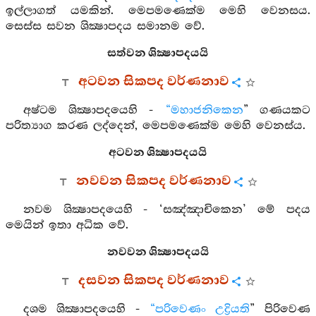
ඉල්ලාගත් යමකින්. මෙපමණෙක්ම මෙහි වෙනසය.
සෙස්ස සවන ශික්‍ෂාපදය සමානම වේ.
සත්වන ශික්‍ෂාපදයයි
අටවන සිකපද වර්ණනාව
අෂ්ටම ශික්‍ෂාපදයෙහි -
“මහාජනිකෙන
” ගණයකට
පරිත්‍යාග කරණ ලද්දෙන්, මෙපමණෙක්ම මෙහි වෙනස්ය.
අටවන ශික්‍ෂාපදයයි
නවවන සිකපද වර්ණනාව
නවම ශික්‍ෂාපදයෙහි - ‘සඤ්ඤාචිකෙන’ මේ පදය
මෙයින් ඉතා අධික වේ.
නවවන ශික්‍ෂාපදයයි
දසවන සිකපද වර්ණනාව
දශම ශික්‍ෂාපදයෙහි -
“පරිවෙණං උද්‍රියති
” පිරිවෙණ