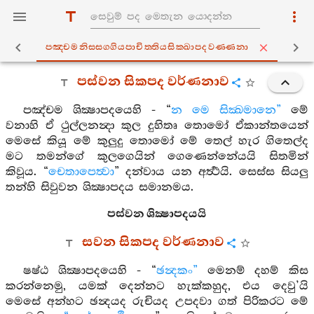
පඤ‍්චමනිස‍්සග‍්ගියපාචිත‍්තියසික‍්ඛාපදවණ‍්ණනා
පස්වන සිකපද වර්ණනාව
පඤ්චම ශික්‍ෂාපදයෙහි - “
න මෙ සික්‍ඛමානෙ”
මේ
වනාහි ඒ ථුල්ලනන්‍දා කුල දුහිතෘ තොමෝ ඒකාන්තයෙන්
මෙසේ කියූ මේ කුලුදු තොමෝ මේ තෙල් හැර ගිතෙල්ද
මට තමන්ගේ කුලගෙයින් ගෙණෙන්නේයයි සිතමින්
කිවූය. “
චෙතාපෙත්‍වා
” දන්වාය යන අර්‍ත්‍ථයි. සෙස්ස සියලු
තන්හි සිවුවන ශික්‍ෂාපදය සමානමය.
පස්වන ශික්‍ෂාපදයයි
සවන සිකපද වර්ණනාව
ෂෂ්ඨ ශික්‍ෂාපදයෙහි - “
ඡන්‍දකං”
මෙනම් දහම් කිස
කරන්නෙමු, යමක් දෙන්නට හැක්කහුද, එය දෙවු’යි
මෙසේ අන්හට ඡන්‍දයද රුචියද උපදවා ගත් පිරිකරට මේ