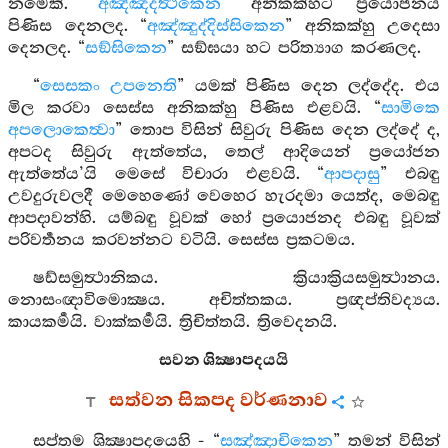
නමෙකි.
“අඤ්ඤදත්‍ථිකෙන
” අනිකක්හට ප්‍රයොජනය
පිණිස දෙනලද. “
අඤ්ඤුද්දිස්සිකෙන
” අනිකක්හු උදෙසා
දෙනලද. “
සඞ්ඝිකෙන
” සඞ්ඝයා හට පරිත්‍යාග කරණලද.
“
සෙසකං උපනෙති
” යමක් පිණිස දෙන ලද්දේද. එය
මිල කරවා සෙස්ස අනිකක්හු පිණිස එළවයි. “
සාමිකෙ
අපලොකෙත්‍වා
” තොප විසින් සිවුරු පිණිස දෙන ලද්දේ ද,
අපටද සිවුරු ඇත්තේය, තෙල් ආදියෙන් ප්‍රයෝජන
ඇත්තේය’යි මෙසේ විචාරා එළවයි. “
ආපදාසු
” එබඳු
උවදුරුවලදී මෙහෙණෝ වෙහෙර හැරදමා යෙත්ද, මෙබඳු
ආපදාවන්හි. යම්බඳු වූවක් හෝ ප්‍රයොජනද එබඳු වූවක්
පරිවර්‍තනය කරවන්නට වටියි. සෙස්ස ප්‍රකටමය.
ෂඩ්සමුත්‍ථානිකය. ක්‍රියාක්‍රියසමුත්‍ථානය.
නොසංඥාවිමොක්‍ෂය. අචිත්තකය. ප්‍රඥප්තිවද්‍යය.
කායකර්‍මයි. වාක්කර්‍මයි. ත්‍රිචිත්තයි. ත්‍රිවෙදනයි.
සවන ශික්‍ෂාපදයයි
සත්වන සිකපද වර්ණනාව
සප්තම ශික්‍ෂාපදයෙහි - “
සඤ්ඤාචිකෙන
” තමන් විසින්