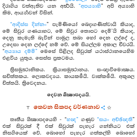
දිරාගිය වත්ඇතිව යන අර්‍ත්‍ථයි.
“අපය්‍යාහි
” අපි අය්‍යාහි
කිම, ආර්‍ය්‍යාවන් විසින්.
“ආදිස්ස දින්නං
” පැමිණියෝ බෙදාගණිත්වායි කියාද,
මේ සිවුර ගණයාහට, මේ සිවුර තොපට දෙමි’යි කියාද,
දෙනු කැමැති බැවින් පාමුල තබා හෝ දෙන ලද්දේ ද,
උදෙසා දෙන ලද්දේ නම් වේ. මේ සියල්ලම අකාල චීවරයි.
“
අය්‍යාය දම්මි”
මෙසේ පිළිලද සිවුරක් යථාස්ථානයෙහිම
එළවිය යුතුය. සෙස්ස ප්‍රකටමය.
ත්‍රිසමුත්‍ථානිකය. ක්‍රියාසමුත්‍ථානය. සංඥාවිමොක්‍ෂය.
සචිත්තකය. ලොකවද්‍යය. කායකර්‍මයි. වාක්කර්‍මයි. අකුශල
චිත්තයි. ත්‍රිවෙදනය.
දෙවන ශික්‍ෂාපදයයි.
තෙවන සිකපද වර්ණනාව
තෘතීය ශික්‍ෂාපදයෙහි - “
හන්‍ද”
ගණුව
“සයං අච්ඡින්‍දති
”
එක් සිවුරක් දී එක් සිවුරක් පැහැර ගන්නියට එක්
නිසගියෙක් වේ. බොහෝ පැහැර ගත්කල්හි බොහෝ