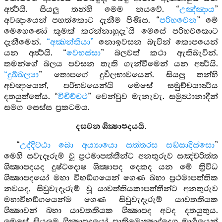
අර්‍ත්‍ථයි. සියලු තන්හි මෙම නයවේ. “
උඤ්ඤාය
”
අවඥායෙන් පහත්කොට දැනීම පිණිස. “
පරිභවෙන
” මේ
මෙහෙණෝ කුමක් කරන්නාහුදැ’යි මෙසේ පරිභවකොට
දැනීමෙන්.
“අක්‍ඛන්තියා”
නොඉවසන බැවින් කොපයෙන්
යන අර්‍ත්‍ථයි. “
වෙභස්සා
” බලවත් කථා ඇතිබැවින්.
තමන්ගේ බලය පවසන තැති ගැන්වීමෙන් යන අර්‍ත්‍ථයි.
“දුබ්බල්‍යා
” තොපගේ දුර්‍වලභාවයෙන්. සියලු තන්හි
අවඥායෙන්, පරිභවයෙන්යි මෙසේ සමුච්චයාර්‍ත්‍ථය
දතයුත්තේය. “
විචිච්චථ
” වෙන්වුව මැනැවැ. සමුත්‍ථානාදීන්
සමග සෙස්ස ප්‍රකටමය.
දසවන ශික්‍ෂාපදයයි.
“
උද්දිට්ඨා ඛො අය්‍යායො සත්තරස සඞ්ඝාදිස්සො
”
මෙහි සවැදෑරුම් වූ ප්‍රථමාපත්තීන්ට අනතුරුව සඤ්චරිත්ත
ශික්‍ෂාපදයද දුෂ්ටදොෂ ශික්‍ෂාපද දෙකද යන මේ ත්‍රිවිධ
ශික්‍ෂාපදයෝ මහා විභඞ්ගයෙන් ගෙණ බහා ප්‍රථමාපත්තික
නවයද, සිවුවැදෑරුම් වූ යාවත්තියකාපත්තීන්ට අනතුරුව
මහාවිභඞ්ගයෙන්ම ගෙණ සිවුවැදෑරුම් යාවතතියක
ශික්‍ෂාවන් බහා යාවතතියක ශික්‍ෂාපද අටද දතයුතුය.
මෙසේ සියලුම ශික්‍ෂාපදයෝ ප්‍රාතිමොක්‍ෂාද්දෙශ මාර්‍ගයෙන්