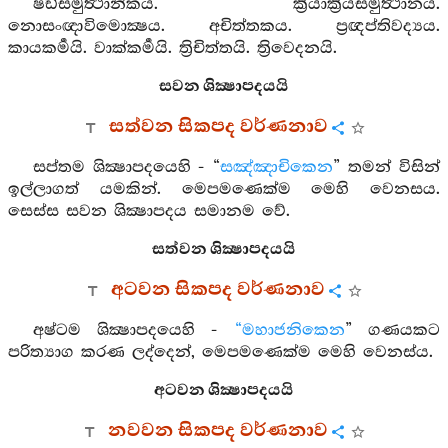
ෂඩ්සමුත්‍ථානිකය. ක්‍රියාක්‍රියසමුත්‍ථානය.
නොසංඥාවිමොක්‍ෂය. අචිත්තකය. ප්‍රඥප්තිවද්‍යය.
කායකර්‍මයි. වාක්කර්‍මයි. ත්‍රිචිත්තයි. ත්‍රිවෙදනයි.
සවන ශික්‍ෂාපදයයි
සත්වන සිකපද වර්ණනාව
සප්තම ශික්‍ෂාපදයෙහි - “
සඤ්ඤාචිකෙන
” තමන් විසින්
ඉල්ලාගත් යමකින්. මෙපමණෙක්ම මෙහි වෙනසය.
සෙස්ස සවන ශික්‍ෂාපදය සමානම වේ.
සත්වන ශික්‍ෂාපදයයි
අටවන සිකපද වර්ණනාව
අෂ්ටම ශික්‍ෂාපදයෙහි -
“මහාජනිකෙන
” ගණයකට
පරිත්‍යාග කරණ ලද්දෙන්, මෙපමණෙක්ම මෙහි වෙනස්ය.
අටවන ශික්‍ෂාපදයයි
නවවන සිකපද වර්ණනාව