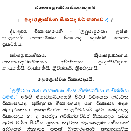
එකොළොස්වන ශික්‍ෂාපදයයි.
දොළොස්වන සිකපද වර්ණනාව
ද්වාදශම ශික්‍ෂාපදයෙහි - ‘ලහුපාපුරණං’ උෂ්ණ
කාලයෙහි පොරෝණය ශික්‍ෂාපද දෙක්හිම සෙස්ස
ප්‍රකටමය.
ෂඩ්සමුත්‍ථානිකය. ක්‍රියාසමුත්‍ථානය.
නොසංඥාවිමොක්‍ෂය අචිත්තකය. ප්‍රඥප්තිවද්‍යය.
කායකර්‍මයි. වාක්කර්‍මයි. ත්‍රිචිත්තයි. ත්‍රිවෙදනයි.
දොළොස්වන ශික්‍ෂාපදයයි.
“උද්දිට්ඨා ඛො අය්‍යායො තිංස නිස්සග්ගියා පාචිත්තියා
ධම්මා”
මෙහි මහාවිභඞ්ගයෙහි චීවර වර්‍ගයෙන් ධොවන
ශික්‍ෂාපදයද, ප්‍රතිග්‍රහණ ශික්‍ෂාපදයද යන ශික්‍ෂාපද දෙක
බැහැරකොට අකාලචීවරය කාලචීවරයයි ඉටා බෙදනලද
ශික්‍ෂාපදය හා ද පෙරළා අච්ඡින්නචීවර ශික්‍ෂාපදය සමග
ප්‍රථම වර්‍ගය පිරවිය යුතුය. නැවැත එළකලොම වර්‍ගයාගේ
ආදියෙහි ශික්‍ෂාපද සතක් බැහැරකොට අඤ්ඤදත්‍ථික