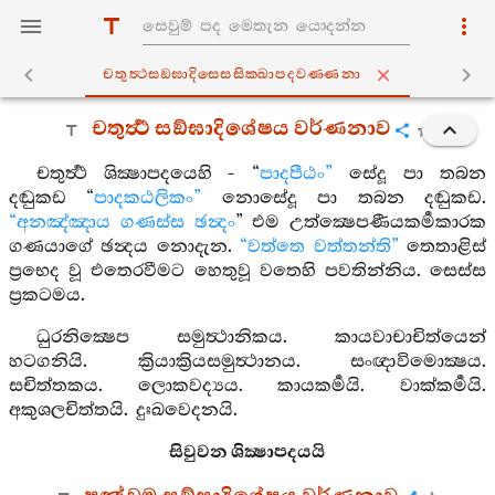
චතුත්‍ථසඞ‍්ඝාදිසෙසසික‍්ඛාපදවණ‍්ණනා
චතුර්‍ත්‍ථ සඞ්ඝාදිශේෂය වර්ණනාව
චතුර්‍ත්‍ථ ශික්‍ෂාපදයෙහි - “
පාදපීඨං”
සේදූ පා තබන
දඬුකඩ “
පාදකඨලිකං”
නොසේදූ පා තබන දඬුකඩ.
“අනඤ්ඤාය ගණස්ස ඡන්‍දං
” එම උත්ක්‍ෂෙපණීයකර්‍මකාරක
ගණයාගේ ඡන්‍දය නොදැන.
“වත්තෙ වත්තන්ති”
තෙතාළිස්
ප්‍රභෙද වූ එතෙරවීමට හෙතුවූ වතෙහි පවතින්නිය. සෙස්ස
ප්‍රකටමය.
ධුරනික්‍ෂෙප සමුත්‍ථානිකය. කායවාචාචිත්යෙන්
හටගනියි. ක්‍රියාක්‍රියසමුත්‍ථානය. සංඥාවිමොක්‍ෂය.
සචිත්තකය. ලොකවද්‍යය. කායකර්‍මයි. වාක්කර්‍මයි.
අකුශලචිත්තයි. දුඃඛවෙදනයි.
සිවුවන ශික්‍ෂාපදයයි