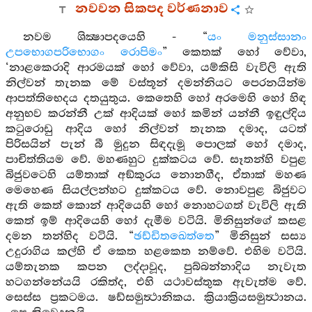
නවවන සිකපද වර්ණනාව
නවම ශික්‍ෂාපදයෙහි - “
යං මනුස්සානං
උපභොගපරිභොගං රොපිමං
” කෙතක් හෝ වේවා,
‘නාළකෙරාදි ආරමයක් හෝ වේවා, යම්කිසි වැවිලි ඇති
නිල්වන් තැනක මේ වස්තූන් දමන්නියට පෙරනයින්ම
ආපත්තිභෙදය දතයුතුය. කෙතෙහි හෝ අරමෙහි හෝ හිඳ
අනුභව කරන්නී උක් ආදියක් හෝ කමින් යන්නී ඉඳුල්දිය
කටුරොඩු ආදිය හෝ නිල්වන් තැනක දමාද, යටත්
පිරිසයින් පැන් බී මුදුන සිඳදැමූ පොලක් හෝ දමාද,
පාචිත්තියම වේ. මහණහුට දුක්කටය වේ. සෑතන්හි වපුළ
බිජුවටෙහි යම්තාක් අඞ්කුරය නොනගීද, ඒතාක් මහණ
මෙහෙණ සියල්ලන්හට දුක්කටය වේ. නොවපුළ බිජුවට
ඇති කෙත් කොන් ආදියෙහි හෝ නොහටගත් වැවිලි ඇති
කෙත් ඉම් ආදියෙහි හෝ දැමීම වටියි. මිනිසුන්ගේ කසළ
දමන තන්හිද වටියි. “
ඡඩ්ඩිතඛෙත්තෙ
” මිනිසුන් සස්‍ය
උදුරාගිය කල්හි ඒ කෙත හළකෙත නම්වේ. එහිම වටියි.
යම්තැනක කපන ලද්දාවූද, පුබ්බන්නාදිය නැවැත
හටගන්නේයයි රකිත්ද, එහි යථාවස්තුක ඇවැත්ම වේ.
සෙස්ස ප්‍රකටමය. ෂඩ්සමුත්‍ථානිකය. ක්‍රියාක්‍රියසමුත්‍ථානය.