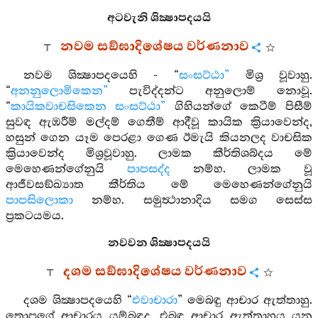
අටවැනි ශික්‍ෂාපදයයි
නවම සඞ්ඝාදිශේෂය වර්ණනාව
නවම ශික්‍ෂාපදයෙහි - “
සංසට්ඨා”
මිශ්‍ර වූවාහු.
“
අනනුලොමිකෙන”
පැවිද්දන්ට අනුලොම් නොවූ.
“
කායිකවාචසිකෙන සංසට්ඨා”
ගිහියන්ගේ කෙටීම් පිසීම්
සුවඳ ඇඹරීම් මල්දම් ගෙතීම් ආදීවූ කායික ක්‍රියාවෙන්ද,
හසුන් ගෙන යෑම පෙරළා ගෙණ ඊමැයි කියනලද වාචසික
ක්‍රියාවෙන්ද මිශ්‍රවූවාහු. ලාමක කීර්තිශබ්දය මේ
මෙහෙණන්ගේනුයි
පාපසද්ද
නම්හ. ලාමක වූ
ආජීවසඞ්ඛ්‍යාත කීර්තිය මේ මෙහෙණන්ගේනුයි
පාපසිලොකා
නම්හ. සමුත්‍ථානාදිය සමග සෙස්ස
ප්‍රකටයමය.
නවවන ශික්‍ෂාපදයයි
දශම සඞ්ඝාදිශේෂය වර්ණනාව
දශම ශික්‍ෂාපදයෙහි “
එවාචාරා
” මෙබඳු ආචාර ඇත්තාහු.
තොපගේ ආචාරය යම්බඳුද, එබඳු ආචාර ඇත්තාහුය යන