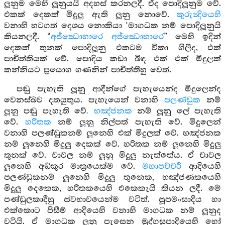
ලූනුම මෙහි ලූනුයයි අදහස් කරනලදී. ඒද පොදිලූනුම වේ.
එකක් දෙකක් මිදුලු ඇති ලූනු නොවේ.
කුරුන්‍දියෙහි
වනාහි හටගත් දෙශය නොකියා ‘මාගධක නම් පොදිලූනුයි
කියනලදී. “
අජ්ඣොහාරෙ අජ්ඣොහාරෙ
” මෙහි ඉදින්
දෙකක් තුනක් පොදිලූනු එකටම විකා ගිලීද, එක්
පාචිත්තියක් වේ. පොදිය කඩා බිඳ එක් එක් මිදුලක්
කන්නියට ප්‍රයොග ගණනින් පාචිත්තීහු වෙත්.
පඬු පැහැති ලූනු ආදීන්ගේ පැහැයෙන්ද මිදුලෙන්ද
වෙනස්බව දතයුතුය. පැහැයෙන් වනාහි
පලණ්ඩුක
නම්
ලූනු පඬු පැහැති වේ
. භඤ්ජනක
නම් ලූනු ලේ පැහැති
වේ.
හරීතක
නම් ලූනු නිල්පත් පැහැති වේ. මිදුලෙන්
වනාහි පලණ්ඩුකනම් ලූනෙහි එක් මිදුලක් වේ. භඤ්ජනක
නම් ලූනෙහි මිදුලු දෙකක් වේ. හරිතක නම් ලූනෙහි මිදුලු
තුනක් වේ. චාවල නම් ලූනු මිදුලු නැත්තේය. ඒ චාවල
ලූනෙහි අඞ්කුර මාත්‍රයෙක්ම වේ.
මහාපච්චරී
ආදියෙහි
පලණ්ඩුකනම් ලූනෙහි මිදුලු තුනෙක, භඤ්ජණකයෙහි
මිදුලු දෙකෙක, හරිතකයෙහි එකෙකැයි කියන ලදී. මේ
පණ්ඩුලකාදීහු ස්වභාවයෙන්ම වටිත්. සූපමංසාදිය හා
එක්කොට පිසීම් ආදියෙහි වනාහි මාගධක නම් ලූනුද
වටියි. ඒ මාගධක ලූනු පැසෙන මුද්ගසූපාදියෙහි හෝ