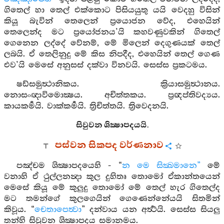
ගිතෙල් හා තෙල් එක්කොට පිසියයුතු යයි වෙදහු විසින්
කියූ බැවින් තෙලෙන් ප්‍රයොජන වේද, එහෙයින්
තෙලෙන්ද මට ප්‍රයෝජනය’යි කහවණුවකින් ගිතෙල්
ගෙනෙන ලද්දේ වේනම්, මේ මිලෙන් දෙගුණයක් තෙල්
ලබයි. ඒ තෙලිනුදු මේ කිස නිපදීද, එහෙයින් තෙල් ගෙණ
එව’යි මෙසේ අනුසස් දක්වා විනවයි. සෙස්ස ප්‍රකටමය.
ෂඩ්සමුත්‍ථානිකය. ක්‍රියාසමුත්‍ථානය.
නොසංඥාවිමොක්‍ෂය. අචිත්තකය. ප්‍රඥප්තිවද්‍යය.
කායකර්‍මයි. වාක්කර්‍මයි. ත්‍රිචිත්තයි. ත්‍රිවෙදනයි.
සිවුවන ශික්‍ෂාපදයයි.
පස්වන සිකපද වර්ණනාව
පඤ්චම ශික්‍ෂාපදයෙහි - “
න මෙ සික්‍ඛමානෙ”
මේ
වනාහි ඒ ථුල්ලනන්‍දා කුල දුහිතෘ තොමෝ ඒකාන්තයෙන්
මෙසේ කියූ මේ කුලුදු තොමෝ මේ තෙල් හැර ගිතෙල්ද
මට තමන්ගේ කුලගෙයින් ගෙණෙන්නේයයි සිතමින්
කිවූය. “
චෙතාපෙත්‍වා
” දන්වාය යන අර්‍ත්‍ථයි. සෙස්ස සියලු
තන්හි සිවුවන ශික්‍ෂාපදය සමානමය.