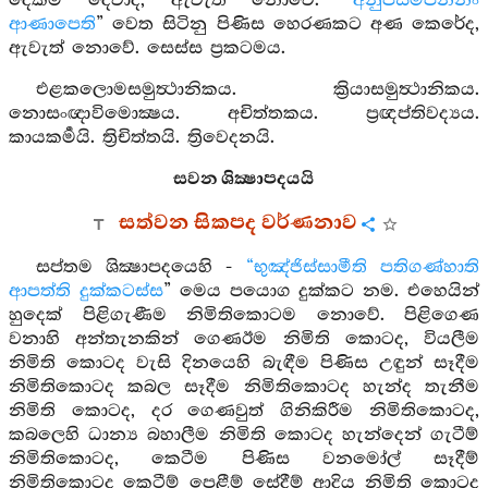
දෙකම දෙවාද, ඇවැත් නොවේ.
“අනුපසම්පන්නං
ආණාපෙති
” වෙත සිටිනු පිණිස හෙරණකට අණ කෙරේද,
ඇවැත් නොවේ. සෙස්ස ප්‍රකටමය.
එළකලොමසමුත්‍ථානිකය. ක්‍රියාසමුත්‍ථානිකය.
නොසංඥාවිමොක්‍ෂය. අචිත්තකය. ප්‍රඥප්තිවද්‍යය.
කායකර්‍මයි. ත්‍රිචිත්තයි. ත්‍රිවෙදනයි.
සවන ශික්‍ෂාපදයයි
සත්වන සිකපද වර්ණනාව
සප්තම ශික්‍ෂාපදයෙහි -
“භුඤ්ජිස්සාමීති පතිගණ්හාති
ආපත්ති දුක්කටස්ස
” මෙය පයොග දුක්කට නම. එහෙයින්
හුදෙක් පිළිගැණීම නිමිතිකොටම නොවේ. පිළිගෙණ
වනාහි අන්තැනකින් ගෙණඊම නිමිති කොටද, වියලීම
නිමිති කොටද වැසි දිනයෙහි බැඳීම පිණිස උඳුන් සෑදීම
නිමිතිකොටද කබල සෑදීම නිමිතිකොටද හැන්ද තැනීම
නිමිති කොටද, දර ගෙණවුත් ගිනිකිරීම නිමිතිකොටද,
කබලෙහි ධාන්‍ය බහාලීම නිමිති කොටද හැන්දෙන් ගැටීම්
නිමිතිකොටද, කෙටීම පිණිස වනමෝල් සෑදීම්
නිමිතිකොටද කෙටීම් පෙළීම් සේදීම් ආදිය නිමිති කොටද