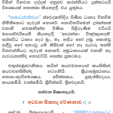
විසින් විනවන ලද්දක් අනුභව කරන්නියට දුක්කටයයි
විශෙෂයක් නොතබා කියනලදී. එය යුතුමය.
“
ආබාධප්පච්චයා”
ස්වෙදකර්‍මාදිය පිණිස ධාන්‍ය විනවීම
නිමිතිකොට ඇවැත් නොවේ. නොවිනවීමෙන් ලබන්නක්
වනාහි නවකර්‍මාන්ත පිණිස පිළිගැණීම වටීයයි
මහාපච්චරියෙහි කියනලදී. ‘අපරන්නං විඤ්ඤාපෙති’
සප්තවිධ ධාන්‍ය හැර මුං, මෑ, ආදිය හෝ ලබු, කොමඩු
ආදීවු හෝ අන්‍යවූ යම් කිසිවක් හෝ නෑ පැවරූ තන්හි
විනවන්නියට ඇවැත් නොවේ. අමුධාන්‍යයක් වනාහි නෑ
පැවරූතන්හිද නොවටියි. සෙස්ස ප්‍රකටමය.
චතුස්සමුත්‍ථානිකය. කයින් කයවචනයෙන් කයසිතින්,
කයවචනසිතින්ද හටගනියි. ක්‍රියාසමුත්‍ථානය.
නොසංඥාවිමොක්‍ෂය. අචිත්තකය. ප්‍රඥප්තිවද්‍යය.
කායකර්‍මයි. වාක්කර්‍මයි. ත්‍රිචිත්තයි. ත්‍රිවෙදනයි.
සත්වන ශික්‍ෂාපදයයි.
අටවන සිකපද වර්ණනාව
අෂ්ටම ශික්‍ෂාපදයෙහි -
“නිබ්බිට්ඨරාජභටො”