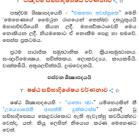
පඤ්චම සඞ්ඝාදිශේෂය වර්ණනාව
පඤ්චම ශික්‍ෂාපදයෙහි - “
එකතො අවස්සුතෙ
” මෙහි
‘මෙහෙණගේ මෛථුන රාගයෙන් තෙත්බව දතයුතුයයි
මහාපච්චරියෙහි කියන ලදී. මහාර්‍ත්‍ථකථාවෙහි මෙය
නොකියන ලදී. නියමකොට ඒ නොකීම පෙළ හා සමවේ.
සෙස්ස ප්‍රකටමය.
ප්‍රථම පාරාජික සමුත්‍ථානික වේ. ක්‍රියාසමුත්‍ථානය.
සංඥාවිමොක්‍ෂය. සචිත්තකය. ලොකවද්‍යය. කායකර්‍මයි.
වාක්කර්‍මයි. අකුශලචිත්තයි. දුඃඛවෙදනයි.
පස්වන ශික්‍ෂාපදයයි
ෂෂ්ඨ සඞ්ඝාදිශේෂය වර්ණනාව
ෂෂ්ඨ ශික්‍ෂාපදයෙහි -
“යතො ත්‍වං
” යම්හෙයකින් තී
“උය්‍යොජෙති ආපත්ති දුක්කටස්ස
” යනාදී වූ
සඞ්ඝාදිසෙසය කෙළවරකොට ඇති ඇවැත්හු කවරියක්හට
වෙත්ද, යත්: කියූ ලෙසින් නියොග කරණ මෙහෙණට
වෙත්.