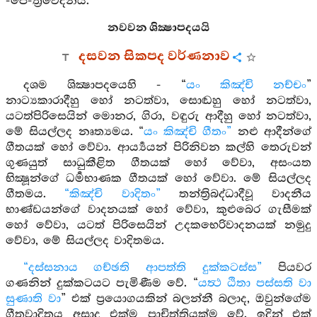
-පෙ-ත්‍රිවෙදනයි.
නවවන ශික්‍ෂාපදයයි
දසවන සිකපද වර්ණනාව
දශම ශික්‍ෂාපදයෙහි - “
යං කිඤ්චි නච්චං
”
නාට්‍යකාරාදීහු හෝ නටත්වා, සොඬහු හෝ නටත්වා,
යටත්පිරිසෙයින් මොනර, ගිරා, වඳුරු ආදීහු හෝ නටත්වා,
මේ සියල්ලද නෘත්‍යමය. “
යං කිඤ්චි ගීතං”
නළු ආදීන්ගේ
ගීතයක් හෝ වේවා. ආර්‍ය්‍යයන් පිරිනිවන කල්හි තෙරුවන්
ගුණයුත් සාධුකීළිත ගීතයක් හෝ වේවා, අසංයත
භික්‍ෂූන්ගේ ධර්‍මභාණක ගීතයක් හෝ වේවා. මේ සියල්ලද
ගීතමය.
“කිඤ්චි වාදිතං”
තන්ත්‍රිබද්ධාදීවූ වාදනීය
භාණ්ඩයන්ගේ වාදනයක් හෝ වේවා, කුළුබෙර ගැසීමක්
හෝ වේවා, යටත් පිරිසෙයින් උදකභෙරිවාදනයක් නමුදු
වේවා, මේ සියල්ලද වාදිතමය.
“දස්සනාය ගච්ඡති ආපත්ති දුක්කටස්ස”
පියවර
ගණනින් දුක්කටයට පැමිණීම වේ. “
යත්‍ථ ඨිතා පස්සති වා
සුණාති වා
” එක් ප්‍රයොගයකින් බලන්නී බලාද, ඔවුන්ගේම
ගීතවාදිතය අසාද එක්ම පාචිත්තියක්ම වේ. ඉදින් එක්