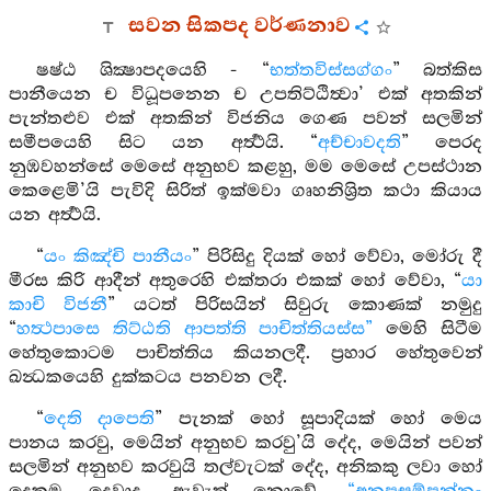
සවන සිකපද වර්ණනාව
ෂෂ්ඨ ශික්‍ෂාපදයෙහි - “
භත්තවිස්සග්ගං
” බත්කිස
පානීයෙන ච විධූපනෙන ච උපතිට්ඨිත්‍වා’ එක් අතකින්
පැන්තළුව එක් අතකින් විජනිය ගෙණ පවන් සලමින්
සමීපයෙහි සිට යන අර්‍ත්‍ථයි. “
අච්චාවදති
” පෙරද
නුඹවහන්සේ මෙසේ අනුභව කළහු, මම මෙසේ උපස්ථාන
කෙළෙමි’යි පැවිදි සිරිත් ඉක්මවා ගෘහනිශ්‍රිත කථා කියාය
යන අර්‍ත්‍ථයි.
“
යං කිඤ්චි පානීයං
” පිරිසිදු දියක් හෝ වේවා, මෝරු දී
මීරස කිරි ආදීන් අතුරෙහි එක්තරා එකක් හෝ වේවා, “
යා
කාචි විජනී
” යටත් පිරිසයින් සිවුරු කොණක් නමුදු
“
හත්‍ථපාසෙ තිට්ඨති ආපත්ති පාචිත්තියස්ස”
මෙහි සිටීම
හේතුකොටම පාචිත්තිය කියනලදී. ප්‍රහාර හේතුවෙන්
ඛන්‍ධකයෙහි දුක්කටය පනවන ලදී.
“
දෙති දාපෙති
” පැනක් හෝ සූපාදියක් හෝ මෙය
පානය කරවු, මෙයින් අනුභව කරවු’යි දේද, මෙයින් පවන්
සලමින් අනුභව කරවුයි තල්වැටක් දේද, අනිකකු ලවා හෝ