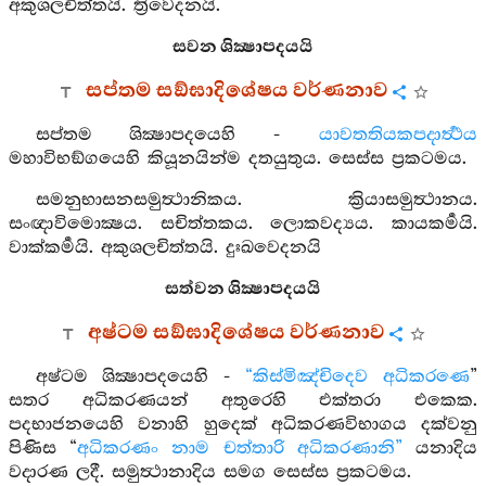
අකුශලචිත්තයි. ත්‍රිවෙදනයි.
සවන ශික්‍ෂාපදයයි
සප්තම සඞ්ඝාදිශේෂය වර්ණනාව
සප්තම ශික්‍ෂාපදයෙහි -
යාවතතියකපදාර්‍ත්‍ථය
මහාවිභඞ්ගයෙහි කියූනයින්ම දතයුතුය. සෙස්ස ප්‍රකටමය.
සමනුභාසනසමුත්‍ථානිකය. ක්‍රියාසමුත්‍ථානය.
සංඥාවිමොක්‍ෂය. සචිත්තකය. ලොකවද්‍යය. කායකර්‍මයි.
වාක්කර්‍මයි. අකුශලචිත්තයි. දුඃඛවෙදනයි
සත්වන ශික්‍ෂාපදයයි
අෂ්ටම සඞ්ඝාදිශේෂය වර්ණනාව
අෂ්ටම ශික්‍ෂාපදයෙහි -
“කිස්මිඤ්චිදෙව අධිකරණෙ
”
සතර අධිකරණයන් අතුරෙහි එක්තරා එකෙක.
පදභාජනයෙහි වනාහි හුදෙක් අධිකරණවිභාගය දක්වනු
පිණිස “
අධිකරණං නාම චත්තාරි අධිකරණානි”
යනාදිය
වදාරණ ලදී. සමුත්‍ථානාදිය සමග සෙස්ස ප්‍රකටමය.