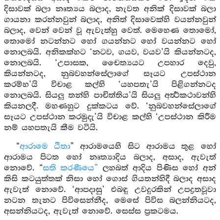
දිසාවක් බලා නෘත්‍යය බලාද, නැවත අනික් දිසාවක් බලා
ගායනා කරන්නවුන් බලාද, අනිත් දිසාවෙක්හි වයන්නවුන්
බලාද, වෙන් වෙන් වූ ඇවැත්හු වෙත්. මෙහෙණ තොමෝ,
තොමෝ නටන්නට හෝ ගයන්නට හෝ වයන්නට හෝ
නොලබයි. අනිකක්හට ‘නටව, ගයව, වයව’යි කියන්නටද,
නොලබයි. ‘උපාසක, චෛත්‍යයට උපහාර දෙවු,
කියන්නටද, නුබවහන්සේලාගේ සෑයට උපස්ථාන
කරම්හ’යි විචාළ කල්හි ‘යහපතැ’යි පිළිගන්නටද
නොලබයි. සියලු තන්හි පාචිත්තිය’යි සියලු අර්‍ත්‍ථකථාවන්හි
කියනලදී. මහණහුට දුක්කටය වේ. ‘නුබවහන්සේලාගේ
සෑයට උපස්ථාන කරමුදැ’යි විචාළ කල්හි ‘උපස්ථාන කිරීම
නම් යහපතැයි කීම වටියි.
“
ආරාමෙ ඨිතා
” ආරාමයෙහි සිට ආරාමය තුළ හෝ
ආරාමය පිටත හෝ නෘත්‍යාදිය බලාද, අසාද, ඇවැත්
නොවේ. “
සති කරණීයෙ”
ලහබත් ආදිය පිණිස හෝ අන්
කිසි කටයුත්තක් නිසා හෝ ගොස් ගියතන්හිදී බලාද අසාද
ඇවැත් නොවේ. ‘ආපදාසු’ එබඳු උවදුරකින් උපද්‍රතවූවා
නටන තැනට පිවිසෙන්නීද, මෙසේ පිවිස බලන්නියටද,
අසන්නියටද, ඇවැත් නොවේ. සෙස්ස ප්‍රකටමය.