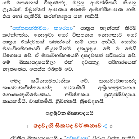
යම් කෙනෙක් විකුණත්ද, ඔවුහු ආමත්තිකයි කියනු
ලැබෙත්. ඔවුන්ගේ ආපණය තෙමේ ආමත්තිකාපණ නම්.
එය හෝ පැතිරීම කරන්නාහුය යන අර්‍ත්‍ථයි.
“
පත්තසන්නිචයං කරෙය්‍ය
” පාත්‍රය තැන්පත් කිරීම
කරන්නේය. නොඉටා හෝ විකපනය නොකොට හෝ
පාත්‍රය එක්දවසක් තබන්නේ නම් යන අර්‍ත්‍ථයි. සෙස්ස
මහාවිභඞ්ගයෙහි කියූනයින්ම දතයුතුය. මේ ම මෙහි
විශෙෂය වේ. ඒ මහාවිභඞ්ගයෙහි දසදවසක් පරිහාරය වේ.
මේ ශික්‍ෂාපදයෙහිලා එක් දවසකුදු පරිහාරයෙක්
නැත්තේය. සෙස්ස එබඳුම වේ.
මෙද කඨිනසමුත්‍ථානික වේ. කායවාචායෙන්ද
කායවාචාචිත්තයෙන්ද හටගණියි. අකි‍්‍රයසමුත්‍ථානය.
නොසංඥාවිමොක්‍ෂය. අචිත්තකය. ප්‍රඥප්තිවද්‍යය.
කායකර්‍මයි. වාක්කර්‍මයි. ත්‍රිචිත්තයි. ත්‍රිවෙදනයි.
පළමුවන ශික්‍ෂාපදයයි
දෙවැනි සිකපද වර්ණනාව
ද්විතීය ශික්‍ෂාපදයෙහි - “
දුච්චොලා
” විරූප වස්ත්‍ර ඇතිව.