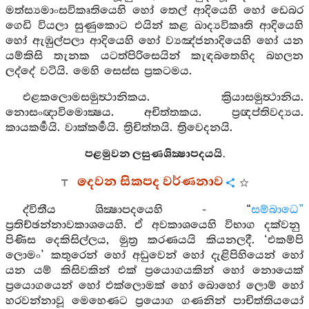
මත්ස්‍යමාංසවිකෘතියෙහි හෝ තෙල් ආදියෙහි හෝ ඩෙබර
ගෙඩි වියලා සුණුකොට එයින් කළ ඛාද්‍යවිකෘති ආදියෙහි
හෝ ඇඹුල්පලා ආදියෙහි හෝ ව්‍යඤ්ජනාදියෙහි හෝ යන
යම්කිසි තැනක යටත්පිරිසෙයින් කැඳබතෙහිද බහලන
ලද්දේ වටියි. මෙහි සෙස්ස ප්‍රකටමය.
එළකලොමසමුත්‍ථානිකය. ක්‍රියාසමුත්‍ථානිය.
නොසංඥාවිමොක්‍ෂය. අචිත්තකය. ප්‍රඥප්තිවද්‍යය.
කායකර්‍මයි. වාක්කර්‍මයි. ත්‍රිචිත්තයි. ත්‍රිවෙදනයි.
පළමුවන ලසුණශික්‍ෂාපදයයි.
දෙවන සිකපද වර්ණනාව
ද්විතීය ශික්‍ෂාපදයෙහි - “
සම්බාධෙ”
ප්‍රතිච්ඡන්නාවකාශයෙහි. ඒ අවකාශයෙහි විභාග දක්වනු
පිණිස දෙකිසිල්ලය, මුත්‍ර කරණයයි කියනලදී. ‘එකම්පි
ලොමං’ කතුරෙන් හෝ අඩුවෙන් හෝ දැළිපිහියෙන් හෝ
යන යම් කිසිවකින් එක් ප්‍රයොගයකින් හෝ නොයෙක්
ප්‍රයොගයෙන් හෝ එක්ලොමක් හෝ බොහෝ ලොම් හෝ
හරවන්නාවූ මෙහෙණට ප්‍රයොග ගණනින් පාචිත්තියයෝ