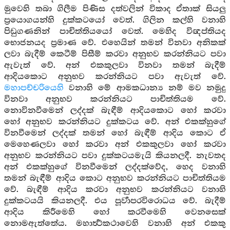
මුවෙහි තබා ගිලීම පිණිස දත්වලින් විකාද ඒතාක් සියලු
ප්‍රයොගයන්හි දුක්කටයෝ වෙත්. ගිලින කල්හි වනාහි
පිඩුගණනින් පාචිත්තියයෝ වෙත්. මෙහිද විඥප්තියද
භොජනයද ප්‍රමාණ වේ. එහෙයින් තමන් විනවා අනිකක්
ලවා බැදීම් කෙටීම් පිසීම් කරවා අනුභව කරන්නියට පවා
ඇවැත් වේ. අන් එකකුලවා විනවා තමන් බැදීම්
ආදියකොට අනුභව කරන්නියට පවා ඇවැත් වේ.
මහාපච්චරියෙහි
වනාහි මේ ආමකධාන්‍ය නම් මව නමුදු
විනවා අනුභව කරන්නියට පාචිත්තියම වේ.
නොවිනවීමෙන් ලද්දක් බැඳීම් ආදියකොට හෝ කරවා
හෝ අනුභව කරන්නියට දුක්කටය වේ. අන් එකක්හුගේ
විනවීමෙන් ලද්දක් තමන් හෝ බැඳීම් ආදිය කොට ඒ
මෙහෙණලවා හෝ කරවා අන් එකකුලවා හෝ කරවා
අනුභව කරන්නියට පවා දුක්කටයමැයි කියනලදී. නැවතද
අන් එකක්හුගේ විනවීමෙන් ලද්දක්වේද, හෙද වනාහි
තමන් බැඳීම් ආදිය කොට අනුභව කරන්නියට පාචිත්තියම
වේ. බැඳීම් ආදිය කරවා අනුභව කරන්නියට වනාහි
දුක්කටයයි කියනලදී. එය පූර්‍වාපරවිරොධය වේ. බැදීම්
ආදිය කිරීමෙහි හෝ කරවීමෙහි වෙනසෙක්
නොමඇත්තේය. මහාර්‍ත්‍ථකථාවෙහි වනාහි අන් එකකු