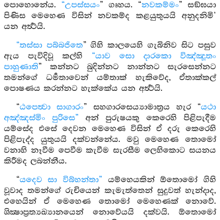
පොහොනේය.
“උපස්සයං
” ගෘහය. “
නවකම්මං
” සඞ්ඝයා
පිණිස මෙහෙණ විසින් නවකම්ද කළයුතුයයි අනුදනිමි’
යන අර්‍ත්‍ථයි.
“තස්සා පබ්බජිතෙ
” ගිහි කාලයෙහි ගැබිනිව සිට පසුව
ඇය පැවිදිවූ කල්හි
“යාව සො දාරකො විඤ්ඤූතං
පාහුණාති
” කන්නට බුදින්නට නාන්නට සැරසෙන්නට
තමන්ගේ ධර්‍මතාවෙන් යම්තාක් හැකිවේද, ඒතාක්කල්
පොෂණය කරන්නට හැක්කේය යන අර්‍ත්‍ථයි.
“
ඨපෙත්‍වා සාගාරං
” සහගාරසෙය්‍යාමාත්‍රය හැර “
යථා
අඤ්ඤස්මිං පුරිසෙ”
අන් පුරුෂයකු කෙරෙහි පිළිපැදීම
යම්සේද එසේ දෙවන මෙහෙණ විසින් ඒ දරු කෙරෙහි
පිළිපැද්ද යුතුයයි දක්වන්නේය. මවු මෙහෙණ තොමෝ
වනාහි නෑවීම පෙවීම කැවීම සැරසීම ලෙහිකොට සයනය
කිරීමද ලබන්නීය.
“
යදෙව සා විබ්හන්තා”
යම්හෙයකින් ඕතොමෝ ගිහි
වූවාද තමන්ගේ රුචියෙන් කැමැත්තෙන් සුදුවත් හැන්දාද,
එහෙයින් ඒ මෙහෙණ තොමෝ මෙහෙණක් නොවේ.
ශික්‍ෂාප්‍රත්‍යඛ්‍යානයෙන් නොවේයයි දක්වයි. ඕතොමෝ