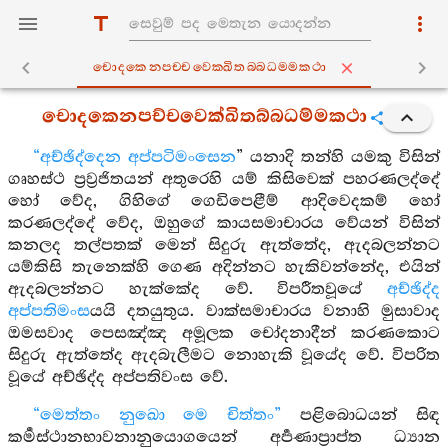
චොදකෙනපච‍්චවෙක‍්ඛිතබ‍්බධම‍්මකථා
චොදකෙනපච්චවෙක්ඛිතබ්බධම්මකථා
“අච්ඡිද්දෙන අප්පටිමංසෙන
” යනාදි තන්හි යමකු විසින්
ගෘහස්ථ ප්‍රව්‍රජිතයන් අතුරෙහි යම් කිසිවෙක් පහරණලද්දේ
හෝ වේද, ගිහිගේ ගෙඩිපෙළීම් ආදිවෙදකම් හෝ
කරණලද්දේ වේද, ඔහුගේ කායසමාචාරය වේයන් විසින්
කනලද තල්පතක් මෙන් සිදුරු ඇත්තේද, ඇදබලන්නට
යම්කිසි තැනෙක්හි ගෙණ අදින්නට හැකිවන්නේද, එයින්
ඇදබලන්නට හැක්කේද වේ. විපරීතවූයේ
අච්ඡිද්ද
අප්පතිමංස
යයි දතයුතුය. වාක්සමාචාරය වනාහි මුසාවාද
ඔමසවාද පෙසඤ්ඤ අමූලක චෝදනාදීන් කරණකොට
සිදුරු ඇත්තේද ඇදබැලීමට නොහැකි වූයේද වේ. විපරිත
වූයේ අච්ඡිද්ද අප්පතිවංස වේ.
“මෙත්තං නුඛො මෙ චිත්තං”
පළිබොධයන් සිඳ
කර්‍මස්ථානභාවනානුයොගයෙන් අර්‍පණාප්‍රාප්ත ධ්‍යාන