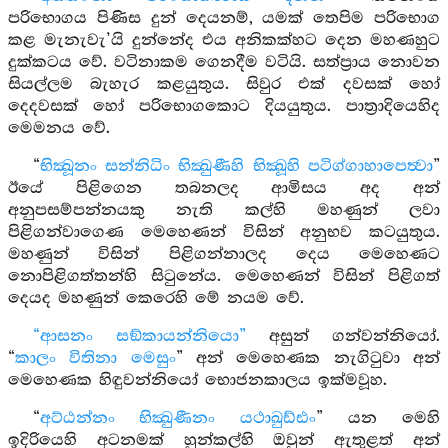
පරිභොගය පිණිස දුන් දෙයනම්, යමක් තෙපිම පරිභොග
කළ මැනැවැ’යි දුන්නේද එය අනිකක්හට දෙන මහණහුට
දුක්කටය වේ. වටිනාකම ගෙනදීම වටියි. සත්ප්‍රාය නොවන
සියල්ලම බැහැර කළයුතුය. සිවුර එක් දවසක් හෝ
දෙදවසක් හෝ පරිභොගකොට දියයුතුය. පාත්‍රාදියෙහිද
මෙමනය වේ.
“
භික්‍ඛූනං සන්නිධිං භික්‍ඛුණීහි භික්‍ඛූහි පටිග්ගාහාපෙත්‍වා
”
ඊයේ පිළිගෙන තබනලද ආමිසය අද අන්
අනුපසම්පන්නයකු නැති කල්හි මහණුන් ලවා
පිළිගන්වාගෙණ මෙහෙණන් විසින් අනුභව කටයුතුය.
මහණුන් විසින් පිළිගන්නාලද දෙය මෙහෙණට
නොපිළිගත්තන්හි සිටුනේය. මෙහෙණන් විසින් පිළිගත්
දෙයද මහණුන් කෙරෙහි මේ නයම වේ.
“ආසනං සඞ්කායන්නියො”
අසුන් ගන්වන්නියෝ.
“
කාලං විතිනා මෙසුං
” අන් මෙහෙණක නැගිටුවා අන්
මෙහෙණක හිඳුවන්නියෝ භොජනකාලය ඉක්මවූහ.
“
අට්ඨන්නං භික්‍ඛුණීනං යථාඛුඩ්ඪං
” යන මෙහි
ඉදිරියෙහි අටනමක් හුන්කල්හි ඔවුන් ඇතුළත් අන්