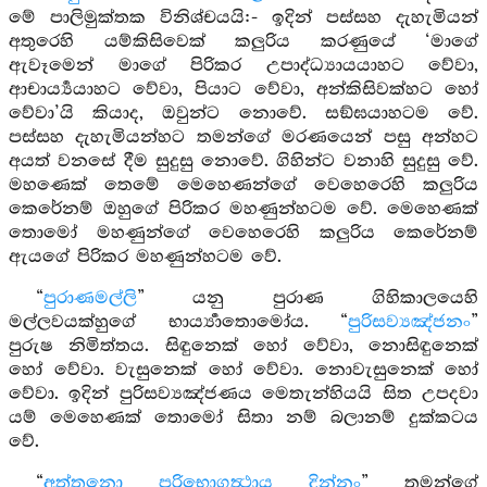
මේ පාලිමුක්තක විනිශ්චයයි:- ඉදින් පස්සහ දැහැමියන්
අතුරෙහි යම්කිසිවෙක් කලුරිය කරණුයේ ‘මාගේ
ඇවෑමෙන් මාගේ පිරිකර උපාද්ධ්‍යායයාහට වේවා,
ආචාර්‍ය්‍යයාහට වේවා, පියාට වේවා, අන්කිසිවක්හට හෝ
වේවා’යි කියාද, ඔවුන්ට නොවේ. සඞ්ඝයාහටම වේ.
පස්සහ දැහැමියන්හට තමන්ගේ මරණයෙන් පසු අන්හට
අයත් වනසේ දීම සුදුසු නොවේ. ගිහින්ට වනාහි සුදුසු වේ.
මහණෙක් තෙමේ මෙහෙණන්ගේ වෙහෙරෙහි කලුරිය
කෙරේනම් ඔහුගේ පිරිකර මහණුන්හටම වේ. මෙහෙණක්
තොමෝ මහණුන්ගේ වෙහෙරෙහි කලුරිය කෙරේනම්
ඇයගේ පිරිකර මහණුන්හටම වේ.
“
පුරාණමල්ලි
” යනු පුරාණ ගිහිකාලයෙහි
මල්ලවයක්හුගේ භාර්‍ය්‍යාතොමෝය. “
පුරිසව්‍යඤ්ජනං
”
පුරුෂ නිමිත්තය. සිඳුනෙක් හෝ වේවා, නොසිඳුනෙක්
හෝ වේවා. වැසුනෙක් හෝ වේවා. නොවැසුනෙක් හෝ
වේවා. ඉදින් පුරිසව්‍යඤ්ජණය මෙතැන්හියයි සිත උපදවා
යම් මෙහෙණක් තොමෝ සිතා නම් බලානම් දුක්කටය
වේ.
“
අත්තනො පරිභොගත්‍ථාය දින්නං
” තමන්ගේ