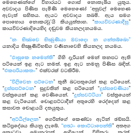
මෙහෙණන්ගේ විහාරයට ගොස් නොතැබිය යුතුය.
අවවාදය පිණිස පැමිණි මෙහෙණෝ ‘අසුවල් මෙහෙණ
ඇවැත් සහිතය. ඇයට අවවාදය තබමි. ඇය සමග
පොහොය නොකරවු’යි කියයුත්තාහ. “
කායවිවරණාදීසු
”
කායවිවරණාදියෙහිද දඬුවම කියනලදනයමය.
“න භික්‍ඛවෙ භික්‍ඛුණියා ඔවාදො න ගන්තබ්බො”
යනාදිය භික්‍ෂුණීවිභඞ්ග වර්‍ණනාවෙහි කියනලද නයමය.
“ඵාසුකෙ නමෙන්ති
” ගිහි දැරියන් මෙන් තනපට ඇති
පටියෙන් ඉළ ඇට නමත්. ඉළ ඇට නමනු පිණිස බඳිත්.
“
එකපරියාකතං
” එක්වරක් වටකිරීම.
“විලිවෙන පට්ටෙන
” තුනී බටපතුරෙන් කළ පටියෙන්.
“
දුස්සපට්ටෙන
” සුදුවතින් කළ පටියෙන් “
දුස්සවෙණියා
”
වස්ත්‍රයෙන් කළ වෙණියෙන්. “
දුස්සවට්ටියා
” වස්ත්‍රයෙන්
කළ වැටියෙන්. චොළපට්ටාදීන් අතුරෙහි රෙද්දෙන් කළ
කසාවත චොළයයි දතයුතුය.
“
අට්ඨිල්ලෙන
” ගෙරින්ගේ කෙණ්ඩා ඇටින් ඡඞ්ඝයි.
කටිප්‍රදේශය කියනු ලැබේ.
“හත්‍ථං කොට්ටාපෙන්ති
” අතඅග
කොටවා මොනරපත් ආදියෙන් විසිතුරු කරත්.