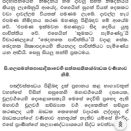
පදභාජනයෙහි ‘නිෂීදනය නම් දාවලු සහිත නිෂීදනයයි
කියනු ලැබේනුයි ආයේද, එහෙයින් සුගත් වියත් දෙකකට
වඩා දාවල්ලම වියතක් පමණම ලැබේ. දාවල්ල හැර
එපමණ නිෂීදනය කරණ මහණහු පිළිබඳව මේ ආයේම
වේ. ‘එපමණ ඉක්මවන මහණහුට සිඳ දෙසිය යුතු
පාචිත්තිය වේ. එහෙයින් ‘කුමකට පැමිණේදැ’යි
විචාරණලදුයේ “ඡෙදනකෙ පාචිත්තිය”යි වදාළ සේක.
ඡෙදනක ශික්‍ෂාපදයෙහි කියනලද පාචිත්තියට පැමිණේය
යන අර්‍ත්‍ථයි. සෙසු සියලු තන්හි ප්‍රකටමය.
සිංහලසමන්තපාසාදිකාවෙහි සත්තසතිකක්‍ඛන්‍ධක වර්‍ණනාව
නිමි.
පඤ්චස්කන්‍ධය පිළිබඳ දුක් ප්‍රහානය කළ භාග්‍යවතුන්
වහන්සේ විසින් සසුනෙහි මහාවර්‍ගයෙහි දසයෙක,
චූලවර්‍ගයෙහි දොළොසෙකැයි මෙසේ දෙවිසි ප්‍රභෙද ඇති
මහාවර්‍ග චූලවර්‍ග සඞ්ඛ්‍යාත වර්‍ග දෙකෙකින් සඞ්ග්‍රහ
කරණලද යම් ඛන්‍ධක කෙනෙක් වදාරණ ලද්දාහුද ඒ
ඛන්‍ධකයන්ගේ වර්‍ණනාව අනතුරක් නැතිව යම්සේ සිදුවීද,
එසේ ප්‍රාණීන්ගේ කල්‍යාණද්ධ්‍යාශයෝ සිද්ධ වෙත්වා.