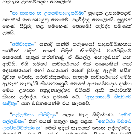
නැවැත උපසම්පදාව නොලබයි.
“
සා ආගතා න උපසම්පාදෙතබ්බා
” හුදෙක් උපසම්පදාව
පමණක් නොකටයුතු නොවේ. පැවිද්දද නොලබයි. සුදුවත්
ගෙණ සිවුරු හළ මෙහෙණ තොමෝ පැවිද්ද පමණක්
ලබයි.
“
අභිවාදනං
” යනාදි තන්හි පුරුෂයෝ පාදසම්බාහනය
කරමින් වඳිත්. කෙස් සිඳිත්. නියසිඳිත්. වණපිළියම්
කෙරෙත්. කුකුස් කරන්නාවු ඒ සියල්ල නොඉවසත් යන
අර්‍ත්‍ථයි. එහි සමහර ආචාර්‍ය්‍යයෝ එක් පක්‍ෂයකින් හෝ
දෙපක්‍ෂයෙන් හෝ රාගයෙන් තෙත් වූවාහු ඇලුම් සහිත
වූවාහු වෙත්ද, යථාවස්තුකමය. ඇතැම් ආචාර්‍ය්‍යයෝ මෙහි
ඇවැත් නැතැ’යි කියන්නාහුයි මෙසේ ආචාර්‍ය්‍යවාදය දක්වා
මෙය උදෙසා අනුදනාලද්දේ වටීයයි අර්‍ත්‍ථ කථාවන්හි
කියන ලද්දේය. එය ප්‍රමාණ වේ. “
අනුජානාමි භික්‍ඛවෙ
සාදිතුං
” යන වචනයෙන්ම එය කැපවේ.
“
පල්ලඞ්කං නිසිදිතුං
” පලඟ බැඳ හිඳින්නට. “
අඩ්ඪ
පල්ලඞ්කං
” එක් පයක් හකුලා කළ පළඟ. “
හෙට්ඨා විවටෙ
උපරිපටිච්ඡන්නෙ
” මෙහි ඉදින් කැපයක් තනන ලද්දේවේද,