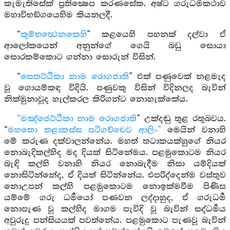
කැමැතිසේක් ප්‍රතික්‍ෂෙප කරණසේක. අෂ්ට ගරුධර්‍මකථාව
මහාවිභඞ්ගයෙහිම කියනලදී.
“
කුම්භත්‍ථෙනකෙහි
” කළයෙහි පහනක් දල්වා ඒ
ආලෝකයෙන් අනුන්ගේ ගෙයි බඩු සොයා
සොරකම්කොට ගන්නා සොරුන් විසින්.
“
සෙතට්ඨිකා නාම රොගජාති
” එක් පණුවෙක් නළමැද
වූ ගොයම්කඳ විදියි. පණුවකු විසින් විදිනලද බැවින්
නික්මුනාවූද හැල්කරල කිරිගන්ට නොහැක්කේය.
“මඤ්ජෙට්ඨිකා නාම රොගජාති
” උක්දඬු තුළ රතුබවය.
“
මහතො තළාකස්ස පටිගච්චෙව ආලිං”
මෙයින් වනාහි
මේ කරුණ දක්වාලන්නේය. මහත් තටාකයක්හුගේ නියර
නොබැදිකල්හිද මද දියක් සිටිනේමය. පළමුකොටම නියර
බැඳි කල්හි වනාහි නියර නොබැදීම නිසා යම්දියක්
නොසිටින්නේද, ඒ දියත් සිටින්නේය. එපරිද්දෙන්ම වස්තුව
නොඋපන් කල්හි පළමුකොටම නොඉක්මවීම පිණිස
යම්මේ ගරු ධර්‍මයෝ පණවන ලද්දාහුද, ඒ ගරුධර්‍ම
නොපැණ වූ කල්හිද මාගම පැවිදි වූ බැවින් සද්ධර්‍මය
අවුරුදු පන්සියයක් පවත්නේය. පළමුකොට පැණවූ බැවින්