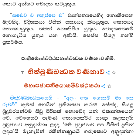
කොට අන්හට චොදන කටයුතුය.
“
සචෙව ච අකුප්පෙ ච”
වාක්සත්‍යයෙහිද නොකිපෙන
බැව්හිද, චුදිතකයා විසින් සත්‍යයද කියයුතුය. කොපයද
නොකටයුතුය. තමන් නොකිපිය යුතුය. චොදකතෙමේ
නොගැටිය යුතුය යන අර්‍ත්‍ථයි. සෙස්ස සියලු තන්හි
ප්‍රකටමය.
පාතිමොක්‍ඛට්ඨපනක්‍ඛන්‍ධක වර්‍ණනාව නිමි.
භික්‍ඛුණිඛන්‍ධක වර්‍ණනාව
මහාපජාපතිගොතමීවත්ථුකථා
භික්‍ඛුණීඛන්‍ධකයෙහි
-
“අලං තෙ ගොතමී මා තෙ
රුචවි”
කුමක් හෙයින් ප්‍රතික්‍ෂෙප කරණ සේක්ද, සියලු
බුදුවරයන්ටම සිවු පිරිසක් නොවේද යත්: එකාන්තයෙන්
වේ. වෙහෙසට පැමිණ නොයෙක්වර යාඥා කළකල්හි
ප්‍රව්‍රජ්‍යාව අනුදන්නා ලදද, ‘මේ ප්‍රව්‍රජ්‍යාව අප විසින් දුකින්
ලදය’යි මැනැවින් රකින්නාහුයයි ගරුකොට අනුදන්නා