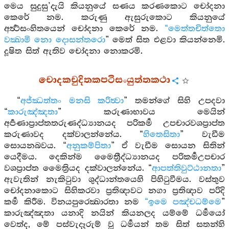
මෙය සුදුසු’දැයි කියනුයේ සණය කරණකොට චෝදනා
කෙරේ නම. කරුණු ඇසුරුකොට කියනුයේ
අර්‍ත්‍ථසංහිතයෙන් චෝදනා කෙරේ නම.
“මෙත්තචිත්තො
වක්‍ඛාමි නො දොසන්තරො
” මෙත් සිත එළවා කියන්නෙමි.
දූෂිත සිත් ඇතිව චෝදනා නොකරමි.
චොදකචුදිතකපටිසංයුත්තකථා
“
අජ්ඣත්තං මනසි කරිත්‍වා
” තමන්ගේ සිහි උපදවා
“
කාරුඤ්ඤතා
” කරුණාභාවය මෙයින්
අර්‍පණාප්‍රාප්තතරුණද්ධ්‍යානයද පරිකර්‍ම උපචාරවශප්‍රාප්ත
කරුණාවද දක්වාලන්නේය. “
හිතෙසිතා
” වැඩීම
සොයනබවය. “
අනුකම්පිතා
” ඒ වැඩීම සොයන සිතින්
යෙදීමය. දෙකින්ම මෛත්‍රීද්ධ්‍යානයද පරිකර්‍මඋපචාර
වශප්‍රාප්ත මෛත්‍රියද දක්වාලන්නේය. “
ආපත්තිවුට්ඨානතා
”
ඇවැතින් නැකිටුවා ශුද්ධාන්තයෙහි පිහිටුවීමය. වස්තුව
චෝදනාකොට සිහිකරවා ප්‍රතිඥාවට නගා ප්‍රතිඥාව පරිදි
කර්‍ම කිරීම. විනයපුරෙක්‍ඛාරතා නම
“ඉමෙ පඤ්චධම්මෙ
”
කාරුඤ්ඤතා යනාදි නයින් කියනලද යම්මේ ධර්‍මයෝ
වෙත්ද, මේ පස්වැදෑරුම් වූ ධර්‍මයන් තම සිත් සතන්හි