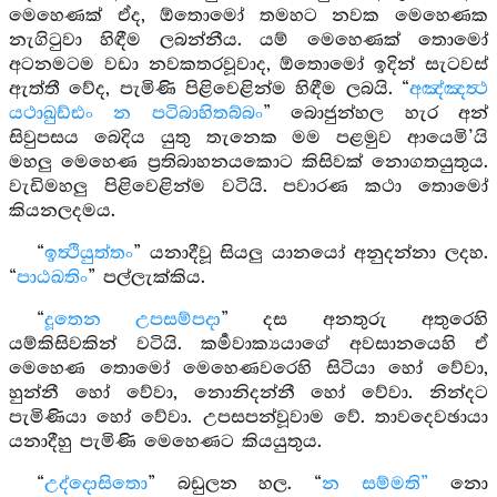
මෙහෙණක් ඒද, ඕතොමෝ තමහට නවක මෙහෙණක
නැගිටුවා හිඳීම ලබන්නීය. යම් මෙහෙණක් තොමෝ
අටනමටම වඩා නවකතරවූවාද, ඕතොමෝ ඉදින් සැටවස්
ඇත්තී වේද, පැමිණි පිළිවෙළින්ම හිඳීම ලබයි. “
අඤ්ඤත්‍ථ
යථාඛුඩ්ඪං න පටිබාහිතබ්බං
” බොජුන්හල හැර අන්
සිවුපසය බෙදිය යුතු තැනෙක මම පළමුව ආයෙමි’යි
මහලු මෙහෙණ ප්‍රතිබාහනයකොට කිසිවක් නොගතයුතුය.
වැඩිමහලු පිළිවෙළින්ම වටියි. පවාරණ කථා තොමෝ
කියනලදමය.
“
ඉත්‍ථියුත්තං
” යනාදීවූ සියලු යානයෝ අනුදන්නා ලදහ.
“
පාඨඛතිං
” පල්ලැක්කිය.
“
දූතෙන උපසම්පදා
” දස අනතුරු අතුරෙහි
යම්කිසිවකින් වටියි. කර්‍මවාක්‍යයාගේ අවසානයෙහි ඒ
මෙහෙණ තොමෝ මෙහෙණවරෙහි සිටියා හෝ වේවා,
හුන්නී හෝ වේවා, නොනිදන්නී හෝ වේවා. නින්දට
පැමිණියා හෝ වේවා. උපසපන්වූවාම වේ. තාවදෙවඡායා
යනාදීහු පැමිණි මෙහෙණට කියයුතුය.
“
උද්දොසිතො
” බඩුලන හල. “
න සම්මති”
නො