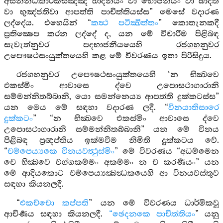
අසන්නිධිකාරකසඤ්ඤී ඛාදනීයං වා භොජනීයං වා ඛාදති
වා භුඤ්ජතිවා ආපත්ති පාචිත්තියස්ස” මෙසේ වදාරණ
ලද්දේය. එහෙයින් “
කත්‍ථ පටික්‍ඛිත්තං
” කොතැනකදී
ප්‍රතික්‍ෂෙප කරන ලද්දේ ද, යන මේ විචාරීම පිළිබඳ
සැවැත්නුවර පදභාජනීයයෙහි
රජගහනුවර
උපෞෂථසංයුක්තයෙහි
කළ මේ විවරණය ඉතා පිරිසිදුය.
රජගහනුවර උපෞෂථසංයුක්තයෙහි ‘න භික්‍ඛවෙ
එකස්මිං ආවාසෙ ද්වෙ උපොසථාගාරානි
සම්මන්නිතබ්බානි, යො සමන්නෙය්‍ය ආපත්ති දුක්කටස්ස”
යන මෙය මේ සඳහා වදාරණ ලදී. “
විනයාතිසාරෙ
දුක්කටං
” “න භික්‍ඛවෙ එකස්මිං ආවාසෙ ද්වෙ
උපොසථාගාරානි සම්මන්නිතබ්බානි” යන මේ විනය
පිළිබඳ ප්‍රඥප්තිය ඉක්මවීම නිමිති දුක්කටය වේ.
“
චම්පෙය්‍යකෙ විනයවත්‍ථුස්මිං
” මේ විවරණය “අධම්මෙන
චෙ භික්‍ඛවෙ වග්ගකම්මං අකම්මං න ච කරණීයං” යන
මේ ආදියකොට චම්පෙය්‍යක්‍ඛන්‍ධකයෙහි ආ විනයවස්තුව
සඳහා කියනලදී.
“
එකච්චො කප්පති
” යන මේ විවරණය ධාර්මිකවූ
ආචිර්‍ණය සඳහා කියනලදී.
“ඡෙදනකෙ පාචිත්තියං
” යනු