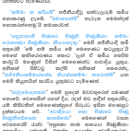
රහත්බවට පැමිණියාය.
“කම්මං න කරීයති
” තර්‍ජනීයාදීවූ සත්වැදෑරුම් කර්‍මය
නොකරණු ලැබේ. “
ඛමාපෙන්ති
” නැවැත මෙබන්දක්
නොකරන්නෙමු’යි කමාකරවත්.
“අනුජානාමි භික්‍ඛවෙ භික්‍ඛූහි භික්‍ඛුණීනං කම්මං
රොපෙත්‍වා භික්‍ඛුණීනං නීය්‍යාදෙතුං”
මෙහි තර්‍ජනීයාදි කර්‍ම
අතුරෙහි ‘මේ නම් කර්‍මය මේ මෙහෙණට කටයුතුය’යි
මෙසේ කර්‍මාරොපණය කොට ‘දැන් ඒ කර්‍මය තෙපිම
කරවු’යි මහණුන් විසින් මෙහෙණන්ට පාවාදිය යුතුය.
අනිකක් පිහිටවූ කල්හි අනිකක් කෙරෙත්ද,
“
තජ්ජනීයකම්මාරහස්ස නියස්සකම්මං කරොන්ති
” යන
මෙහි කියූනයින් කරවිය යුතුබවට පැමිණෙත්.
“
කද්දමොදකෙන
” මෙහි හුදෙක් මඩවතුරෙන් පමණක්
නොවේ. වෙසෙසින් පහන් දිය, රදන් මඩ ආදීන් අතුරෙහිද,
යම් කිසිවකින් මෙහෙණක්හුගේ සිරුරට ඉසින මහණහුට
දුක්කටයම වේ.
“අවන්‍දියො සො භික්‍ඛවෙ භික්‍ඛු
භික්‍ඛුනීසඞ්ඝෙන කාතබ්බො
” මෙහෙණන් වසන
වෙහෙරෙහි රැස්ව “අසුකො නාම ආය්‍යො භික්‍ඛුණීනං