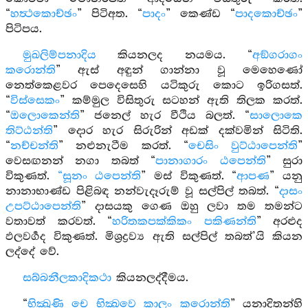
“
හත්‍ථකොච්ඡං
” පිටිඅත. “
පාදං
” කෙණ්ඩ “
පාදකොච්ඡං
”
පිටිපය.
මුඛලිම්පනාදිය
කියනලද නයමය. “
අඞ්ගරාගං
කරොන්ති
” ඇස් අඳුන් ගාන්නා වූ මෙහෙණෝ
නෙත්කෙළවර පෙදෙසෙහි යටිකුරු කොට ඉරිගසත්.
“
විස්සෙකං
” කම්මුල විසිතුරු සටහන් ඇති තිලක කරත්.
“
ඔලොකෙන්ති
” ජනෙල් හැර වීථිය බලත්. “
සාලොකෙ
තිට්ඨන්ති
” දොර හැර සිරුරින් අඩක් දක්වමින් සිටිති.
“
නච්චන්ති
” නළුනැටීම කරත්. “
චෙසිං වුට්ඨාපෙන්ති
”
වෙසඟනන් නගා තබත් “
පානාගාරං ඨපෙන්ති
” සුරා
විකුණත්.
“සූනං ඨපෙන්ති
” මස් විකුණත්. “
ආපණ
” යනු
නානාභාණ්ඩ පිළිබඳ නන්වැදෑරුම් වූ සල්පිල් තබත්. “
දාසං
උපට්ඨාපෙන්ති
” දාසයකු ගෙණ ඔහු ලවා තම තමන්ට
වතාවත් කරවත්. “
හරිතකපක්කිකං පකිණන්ති
” අරළුද
ඵලවර්‍ගද විකුණත්. මිශ්‍රද්‍රව්‍ය ඇති සල්පිල් තබත්’යි කියන
ලද්දේ වේ.
සබ්බනීලකාදිකථා
කියනලද්දීමය.
“
භික්‍ඛුණි චෙ භික්‍ඛවෙ කාලං කරොන්ති
” යනාදිතන්හි