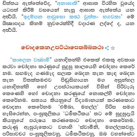
චිත්තය ඇත්තේවේද, “
අනාඝාති
” ආඝාත විරහිත වූයේද
යටපත් කිරීම් වසයෙන් නැසූ ආඝාත ඇත්තේය යන
අර්‍ත්‍ථයි. “
ඉදම්පන ආවුසො කත්‍ථ වුත්තං භගවතා”
මේ
ශික්‍ෂාපදය කිනම් නුවරෙක්හිදී වදාරණ ලද්දේ ද, යන
අර්‍ත්‍ථයි.
චොදකෙනඋපට්ඨාපෙතබ්බකථා
“කාලෙන වක්‍ඛාමි
” යනාදිතන්හි එකෙක් එකකු අවකාශ
කරවා චෝදනා කරණුයේ සුදුසු කාලයෙහි චෝදනා කෙරේ
නම. සඟමැද ගණමැද සලාක බෙදන තැන කැඳ බෙදන
තැන විතක්කමළුව පිඬුසිඟායන මග අසුන්හල
යනාදිතන්හි හෝ උපස්ථායකයන් විසින් පිරිවැරූ
කෙණෙහි හෝ චොදනා කරණුයේ නොකල්හි චෝදනා
කෙරේනම. සත්‍යය කියනුයේ විද්‍යමානයක් කරණකොට
චොදනා කෙරේනම ‘එම්බා, මහල්ල’ පිරිස සමග
හැසිරෙන්න, පංසුකුලිකය ‘ධර්‍මකථිකය’ තට මේ සුදුසුදැයි
කියනුයේ පරුෂය කරණකොට චොදනා කෙරේනම.
කරුණු ඇසුරුකොට වනාහි ‘ස්වාමීනි, මහල්ලකවහු,
පරිසාවචර පංසුකූලිකවහු, ධර්‍මකථිකවහු, ඔබ වහන්සේට