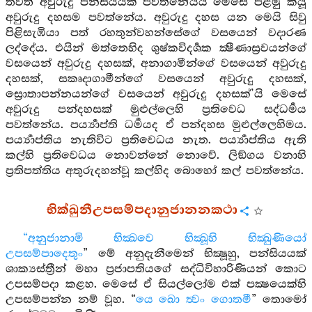
තවත් අවුරුදු පන්සියයක් පවත්නේයයි මෙසේ පළමු කියූ
අවුරුදු දහසම පවත්නේය. අවුරුදු දහස යන මෙයි සිවු
පිළිසැඹියා පත් රහතුන්වහන්සේගේ වසයෙන් වදාරණ
ලද්දේය. එයින් මත්තෙහිද ශුෂ්කවිදර්‍ශක ක්‍ෂීණාස්‍රවයන්ගේ
වසයෙන් අවුරුදු දහසක්, අනාගාමීන්ගේ වසයෙන් අවුරුදු
දහසක්, සකෘදාගාමීන්ගේ වසයෙන් අවුරුදු දහසක්,
ස්‍රොතාපන්නයන්ගේ වසයෙන් අවුරුදු දහසක්’යි මෙසේ
අවුරුදු පන්දහසක් මුළුල්ලෙහි ප්‍රතිවෙධ සද්ධර්‍මය
පවත්නේය. පර්‍ය්‍යාප්ති ධර්‍මයද ඒ පන්දහස මුළුල්ලෙහිමය.
පර්‍ය්‍යාප්තිය නැතිවිට ප්‍රතිවෙධය නැත. පර්‍ය්‍යාප්තිය ඇති
කල්හි ප්‍රතිවෙධය නොවන්නේ නොවේ. ලිඞ්ගය වනාහි
ප්‍රතිපත්තිය අතුරුදහන්වූ කල්හිද බොහෝ කල් පවත්නේය.
භික්ඛුනීඋපසම්පදානුජානනකථා
“අනුජානාමි භික්‍ඛවෙ භික්‍ඛූහි භික්‍ඛුණියෝ
උපසම්පාදෙතුං
” මේ අනුදැනීමෙන් භික්‍ෂූහු, පන්සියයක්
ශාක්‍යස්ත්‍රීන් මහා ප්‍රජාපතියගේ සද්ධිවිහාරිණියන් කොට
උපසම්පදා කළහ. මෙසේ ඒ සියල්ලෝම එක් පක්‍ෂයෙක්හි
උපසම්පන්න නම් වූහ. “
යෙ ඛො ත්‍වං ගොතමී
” තොමෝ