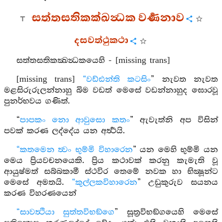
සත්තසතිකක්‍ඛන්‍ධක වර්‍ණනාව
දසවත්ථුකථා
සත්තසතිකක්‍ඛන්‍ධකයෙහි - [missing trans]
[missing trans]
“වඩ්ඪන්ති කටසිං
” නැවත නැවත
මළසිරුරුලන්නාහු බිම වඩත් මෙසේ වඩන්නාහුද ඝොරවූ
පුනර්භවය ගණිත්.
“
පාපකං නො ආවුසො කතං
” ඇවැත්නි අප විසින්
පවක් කරණ ලද්දේය යන අර්‍ත්‍ථයි.
“කතමෙන ත්‍වං භුම්මි විහාරෙන
” යන මෙහි භුම්මි යන
මෙය ප්‍රියවචනයෙකි. ප්‍රිය කථාවක් කරනු කැමැති වූ
ආයුෂ්මත් සබ්බකාමී ස්ථවිර තෙමේ නවක හා භික්‍ෂූන්ට
මෙසේ අමතයි.
“කුල්ලකවිහාරෙන
” උඩුකුරුව සයනය
කරණ විහරණයෙන්
“සාවත්‍ථියා සුත්තවිභඞ්ගෙ
” සූත්‍රවිභඞ්ගයෙහි මෙසේ