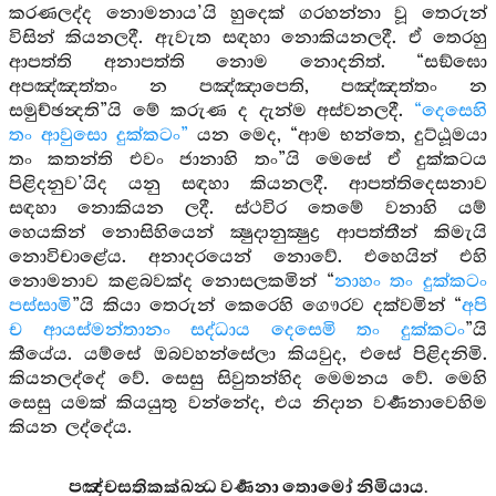
කරණලද්ද නොමනාය’යි හුදෙක් ගරහන්නා වූ තෙරුන්
විසින් කියනලදී. ඇවැත සඳහා නොකියනලදී. ඒ තෙරහු
ආපත්ති අනාපත්ති නොම නොදනිත්. “සඞ්ඝො
අපඤ්ඤත්තං න පඤ්ඤාපෙති, පඤ්ඤත්තං න
සමුච්ඡන්‍දති”යි මේ කරුණ ද දැන්ම අස්වනලදී.
“දෙසෙහි
තං ආවුසො දුක්කටං”
යන මෙද, “ආම භන්තෙ, දුට්ඨූමයා
තං කතන්ති එවං ජානාහි තං”යි මෙසේ ඒ දුක්කටය
පිළිදනුව’යිද යනු සඳහා කියනලදී. ආපත්තිදෙසනාව
සඳහා නොකියන ලදී. ස්ථවිර තෙමේ වනාහි යම්
හෙයකින් නොසිහියෙන් ක්‍ෂුදානුක්‍ෂුද්‍ර ආපත්තීන් කිමැයි
නොවිචාළේය. අනාදරයෙන් නොවේ. එහෙයින් එහි
නොමනාව කළබවක්ද නොසලකමින් “
නාහං තං දුක්කටං
පස්සාමි
”යි කියා තෙරුන් කෙරෙහි ගෞරව දක්වමින් “
අපි
ච ආයස්මන්තානං සද්ධාය දෙසෙමි තං දුක්කටං
”යි
කීයේය. යම්සේ ඔබවහන්සේලා කියවුද, එසේ පිළිදනිමි.
කියනලද්දේ වේ. සෙසු සිවුතන්හිද මෙමනය වේ. මෙහි
සෙසු යමක් කියයුතු වන්නේද, එය නිදාන වර්‍ණනාවෙහිම
කියන ලද්දේය.
පඤ්චසතිකක්‍ඛන්‍ධ වර්‍ණනා තොමෝ නිමියාය.