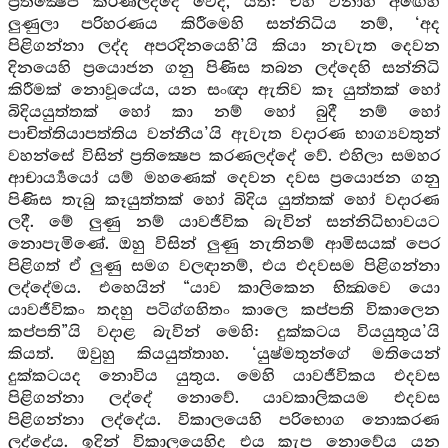
ප්‍රතික්‍ෂෙප කරණලද්දේ වේද, යත්: එහි වනාහි අඟෙහි
ලුණුලා පරිහරණය කිරීමෙහි සන්නිධිය නම්, ‘අද
පිළිගන්නා ලද්ද අපරදිනයෙහි’යි කියා නැවැත දෙවන
දිනයෙහි ප්‍රයොජන ගනු පිණිස තබන ලද්දෙහි සන්නිධි
කිරීමක් නොවූයේය, යන සංඥා ඇතිව කෑ යුත්තක් හෝ
බිදියයුත්තක් හෝ කා නම් හෝ බුදී නම් හෝ
පාචිත්තියාපත්තිය වන්නීය’යි ඇවැත වදාරණ භාග්‍යවතුන්
වහන්සේ විසින් ප්‍රතික්‍ෂෙප කරණලද්දේ වේ. එහිලා සමහර
ආචාර්‍ය්‍යයෝ යම් මහණෙක් දෙවන දවස ප්‍රයොජන ගනු
පිණිස තැබු කෑයුත්තක් හෝ බිදිය යුත්තක් හෝ වදාරණ
ලදී. මේ ලුණු නම් යාවජීවික බැවින් සන්නිධිභාවයට
නොපැමිණේ. ඔහු විසින් ලුණු නැතිනම් ආමිසයක් පෙර
පිළිගත් ඒ ලුණු සමග වලඳානම්, එය එදවසම පිළිගන්නා
ලද්දේමය. එහෙයින් “යාව කාලිකෙන භික්‍ඛවෙ යො
යාවජීවිකං තදහු පටිග්ගහිතං කාලෙ කප්පති විකාලෙන
කප්පති”යි වදාළ බැවින් මෙහි: දුක්කටය වියයුතුය’යි
කියත්. ඔවුහු කියයුත්තාහ. ‘යුෂ්මතුන්ගේ මතියෙන්
දුක්කටයද නොවිය යුතුය. මෙහි යාවජීවිකය එදවස
පිළිගන්නා ලද්දේ නොවේ. යාවකාලිකයම එදවස
පිළිගන්නා ලද්දේය. විකාලයෙහි පරිභොග නොකරණ
ලද්දේය. ඉදින් විකාලයෙහිද එය කැප නොවේය යන