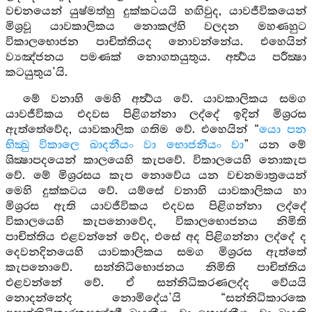
වචනයෙන් යුෂ්මත්හු දුක්කටයයි හඟිවුද, යාවජීවිකයෙන්
මිශ්‍රවූ යාවකාලිකය නොකල්හි වලදන මහණහුට
විකාලභොජන පාචිත්තියද නොවන්නේය. එහෙයින්
ව්‍යඤ්ජනය පමණක් නොගතයුතුය. අර්‍ත්‍ථය පරීක්‍ෂා
කටයුතුය’යි.
මේ වනාහි මෙහි අර්‍ත්‍ථය වේ. යාවකාලිකය සමග
යාවජීවිකය එදවස පිළිගන්නා ලද්දේ ඉදින් මිශ්‍රරස
ඇත්තේවේද, යාවකාලික ගතිම වේ. එහෙයින් “
යො පන
භික්‍ඛු විකාලෙ ඛාදනීයං වා භොජනීයං වා
” යන මේ
ශික්‍ෂාපදයෙන් කාලයෙහි කැපවේ. විකාලයෙහි නොකැප
වේ. මේ මිශ්‍රරසය කැප නොවේය යන වචනමාත්‍රයෙන්
මෙහි දුක්කටය වේ. යම්සේ වනාහි යාවකාලිකය හා
මිශ්‍රරස ඇති යාවජීවිකය එදවස පිළිගන්නා ලද්දේ
විකාලයෙහි කැපනොවේද, විකාලභොජනය නිමිති
පාචිත්තිය එළවන්නේ වේද, එසේ අද පිළිගන්නා ලද්දේ ද
දෙවනදිනයෙහි යාවකාලිකය සමග මිශ්‍රරස ඇත්තේ
කැපනොවේ. සන්නිධිභොජනය නිමිති පාචිත්තිය
එළවන්නේ වේ. ඒ සන්නිධිකරණලද්ද වේයයි
නොදන්නේද නොමිදේය’යි “සන්නිධිකාරකෙ