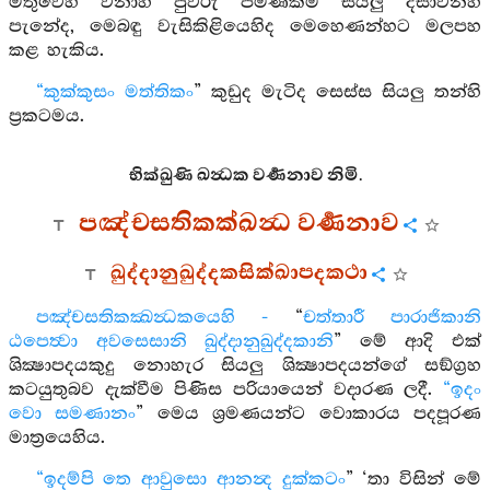
මතුවෙහි වනාහි පුවරු පමණක්ම සියලු දිසාවන්හි
පැනේද, මෙබඳු වැසිකිළියෙහිද මෙහෙණන්හට මලපහ
කළ හැකිය.
“කුක්කුසං මත්තිකං
” කුඩුද මැටිද සෙස්ස සියලු තන්හි
ප්‍රකටමය.
භික්‍ඛුණි ඛන්‍ධක වර්‍ණනාව නිමි.
පඤ්චසතිකක්‍ඛන්‍ධ වර්‍ණනාව
ඛුද්දානුඛුද්දකසික්ඛාපදකථා
පඤ්චසතිකක්‍ඛන්‍ධකයෙහි -
“
චත්තාරී පාරාජිකානි
ඨපෙත්‍වා අවසෙසානි ඛුද්දානුඛුද්දකානි
” මේ ආදි එක්
ශික්‍ෂාපදයකුදු නොහැර සියලු ශික්‍ෂාපදයන්ගේ සඞ්ග්‍රහ
කටයුතුබව දැක්වීම පිණිස පරියායෙන් වදාරණ ලදී.
“ඉදං
වො සමණානං
” මෙය ශ්‍රමණයන්ට වොකාරය පදපූරණ
මාත්‍රයෙහිය.
“ඉදම්පි තෙ ආවුසො ආනන්‍ද දුක්කටං
” ‘තා විසින් මේ