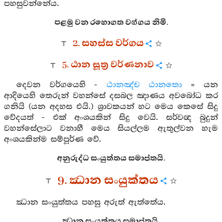
පහසුවන්නේය.
පළමු වන රහොගත වග්ගය නිමි.
2. සහස්ස වර්ගය
5. ඨාන සූත්‍ර වර්ණනාව
දෙවන වර්ගයෙහි -
ඨානඤ්ච ඨානතො
= යන
ආදියෙහි තෙරුන් වහන්සේ දසබල ඤාණය අවබෝධ කර
ගනියි (යන අදහස එයි.) ශ්‍රාවකයන් හට මෙය කෙසේ සිදු
වේදයත් - එක් අංශයකින් සිදු වෙයි. සර්වඥ බුදුන්
වහන්සේලාට වනාහී මෙය සියල්ලම ඇතුල්වන හැම
අංශයකින්ම සම්පූර්ණ වේ.
අනුරුද්ධ සංයුත්තය සමාප්තයි.
9. ඣාන සංයුක්තය
ඣාන සංයුත්තය පහසු අරුත් ඇත්තේය.
ඣාන සංයුත්තය සමාප්තයි.