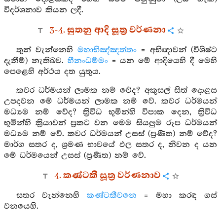
විදර්ශනාව කියන ලදී.
3-4. සුතනු ආදි සූත්‍ර වර්ණනා
තුන් වැන්නෙහි
මහාභිඤ්ඤත්තං
= අභිඥාවන් (විශිෂ්ට
දැනීම්) නැතිබව.
හීනංධම්මං
= යන මේ ආදියෙහි දී මෙහි
පෙළෙහි අර්ථය දත යුතුය.
කවර ධර්මයන් ලාමක නම් වේද? අකුසල් සිත් දොළස
උපදවන මේ ධර්මයන් ලාමක නම් වේ. කවර ධර්මයන්
මධ්‍යම නම් වේද? ත්‍රිවිධ භූමින්හි විපාක දෙන, ත්‍රිවිධ
භූමින්හි ක්‍රියාවන් ප්‍රකට වන මෙම සියලුම රූප ධර්මයන්
මධ්‍යම නම් වේ. කවර ධර්මයන් උසස් (ප්‍රණීත) නම් වේද?
මාර්ග සතර ද, ශ්‍රමණ භාවයේ ඵල සතර ද, නිවන ද යන
මේ ධර්මයෙන් උසස් (ප්‍රණීත) නම් වේ.
4. කණ්ටකී සූත්‍ර වර්ණනාව
සතර වැන්නෙහි
කණ්ටකීවනෙ
= මහා කරඳ ගස්
වනයෙහි.