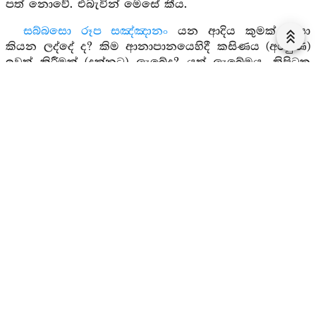
පත් නොවේ. එබැවින් මෙසේ කීය.
සබ්බසො රූප සඤ්ඤානං
යන ආදිය කුමක් නිසා
කියන ලද්දේ ද? කිම ආනාපානයෙහිදී කසිණය (අරමුණ)
ඉවත් කිරීමක් (දක්නට) ලැබේද? යත් ලැබේමය. ත්‍රිපිටක
චූලාභය ස්ථවිර තෙමේ වනාහී මෙසේ කීය. යම් හෙයකින්
ආනාපානයට නිමිත්ත වූ දෙය තාරකා රූප, මුතු බෝල
ආදියට සමාන වී පෙනෙන්නේ ද, ඒ හේතුවෙන් එහිදී
කසිණය ඉවත් කිරීමක් දක්නට ලැබෙන්නේය. ත්‍රිපිටක චූළ
නාග ස්ථවිර තෙමේ එසේ නොවේයයි කීය. ස්වාමීනි,
ආර්ය සෘද්ධි ආදී ප්‍රභේද ඇති මෙය කුමක් හෙයින් ගන්නා
ලද්දේද? ආනිසංස දැකීම පිණිසය. ආර්ය වූ ඍද්ධිය හෝ
රූපාවචර ධ්‍යානයන් සතර හෝ අරූප සමාපත්ති සතර
හෝ නිරෝධ සමාපත්තිය හෝ ප්‍රාර්ථනා කරන්නාවූ
භික්ෂුව විසින් මේ ආනාපාන සති සමාධිය මනා කොට
මෙනෙහි කළ යුත්තේය. යම් සේ වනාහී නගරයක් ගත්
කල්හි එහි සිවු දෙසෙහි හට ගන්නා වූ යම් භාණ්ඩයක්
වේද එය දොරටු සතරෙන් නගරයටම පිවිසෙයි.
ජනපදයක් ගන්නා ලද්දේ වුව ද එය ද නගරයෙහි
ආනිසංසයම වේ. අනාපානසති සමාධි භාවනාවෙහි
ආනිසංසය ද එසේමය. මෙය ආර්ය ඍද්ධි ආදී ප්‍රභේද