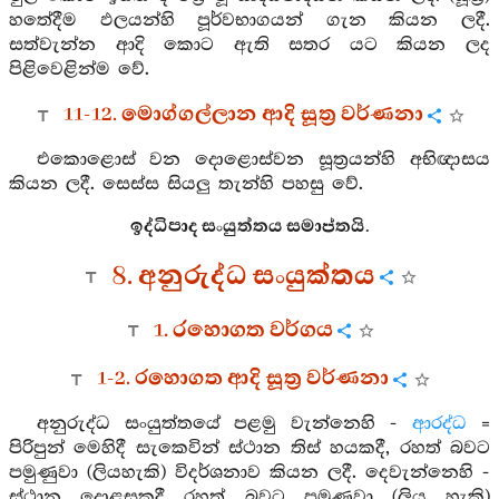
හතේදීම ඵලයන්හි පූර්වභාගයන් ගැන කියන ලදී.
සත්වැන්න ආදි කොට ඇති සතර යට කියන ලද
පිළිවෙළින්ම වේ.
11-12. මොග්ගල්ලාන ආදි සූත්‍ර වර්ණනා
එකොළොස් වන දොළොස්වන සූත්‍රයන්හි අභිඥාසය
කියන ලදී. සෙස්ස සියලු තැන්හි පහසු වේ.
ඉද්ධිපාද සංයුත්තය සමාප්තයි.
8. අනුරුද්ධ සංයුක්තය
1. රහොගත වර්ගය
1-2. රහොගත ආදි සූත්‍ර වර්ණනා
අනුරුද්ධ සංයුත්තයේ පළමු වැන්නෙහි -
ආරද්ධ
=
පිරිපුන් මෙහිදී සැකෙවින් ස්ථාන තිස් හයකදී, රහත් බවට
පමුණුවා (ලියහැකි) විදර්ශනාව කියන ලදී. දෙවැන්නෙහි -
ස්ථාන දොළසකදී රහත් බවට පමුණුවා (ලිය හැකි)