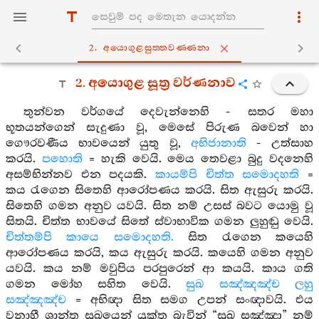
2. අයොගුළසුත‍්තවණ‍්ණනා
2. අයොගුළ සූත්‍ර වර්ණනාව
තුන්වන වර්ගයේ දෙවැන්නෙහි - සතර මහා
භූතයන්ගෙන් සැදුණා වූ, මෙසේ පිරුණ බවෙන් හා
ගෞරවණීය භාවයෙන් යුතු වූ,
අභිජානාති
- උත්සාහ
කරයි.
පහොති
= හැකි වෙයි. මෙය තෙවළා බුදු වදනෙහි
අසම්භින්නව එන පදයකි.
කායම්පි චිත්ත සමොදහති
=
කය රැගෙන සිතෙහි ආරෝපණය කරයි. සිත ඇසුරු කරයි.
සිතෙහි ගමන අනුව යවයි. සිත නම් උසස් බවට යොමු වූ
සිතයි. චිත්ත භාවයේ සිතේ ස්වාභාවික ගමන ලුහුඬු වෙයි.
චිත්තම්පි කායෙ සමොදහති.
සිත රැගෙන කයෙහි
ආරෝපණය කරයි, කය ඇසුරු කරයි. කයෙහි ගමන අනුව
යවයි. කය නම් මවුපිය පරපුරෙන් ආ කයයි. කාය ගති
ගමන මෝහ සහිත වෙයි.
සුඛ සඤ්ඤඤ්ච ලහු
සඤ්ඤඤ්ච
= අභිඥා සිත සමග උපන් සංඥාවයි. එය
වනාහී ශාන්ත සුඛයෙන් යුක්ත බැවින් “සුඛ සඤ්ඤා” නම්