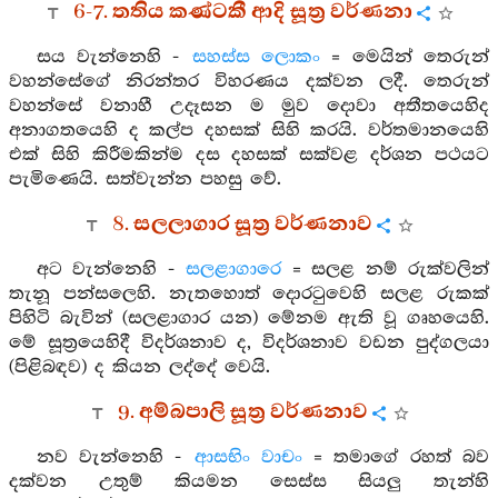
6-7. තතිය කණ්ටකී ආදි සූත්‍ර වර්ණනා
සය වැන්නෙහි -
සහස්ස ලොකං
= මෙයින් තෙරුන්
වහන්සේගේ නිරන්තර විහරණය දක්වන ලදී. තෙරුන්
වහන්සේ වනාහී උදෑසන ම මුව දොවා අතීතයෙහිද
අනාගතයෙහි ද කල්ප දහසක් සිහි කරයි. වර්තමානයෙහි
එක් සිහි කිරීමකින්ම දස දහසක් සක්වළ දර්ශන පථයට
පැමිණෙයි. සත්වැන්න පහසු වේ.
8. සලලාගාර සූත්‍ර වර්ණනාව
අට වැන්නෙහි -
සලළාගාරෙ
= සලළ නම් රුක්වලින්
තැනූ පන්සලෙහි. නැතහොත් දොරටුවෙහි සලළ රුකක්
පිහිටි බැවින් (සලළාගාර යන) මේනම ඇති වූ ගෘහයෙහි.
මේ සූත්‍රයෙහිදී විදර්ශනාව ද, විදර්ශනාව වඩන පුද්ගලයා
(පිළිබඳව) ද කියන ලද්දේ වෙයි.
9. අම්බපාලි සූත්‍ර වර්ණනාව
නව වැන්නෙහි -
ආසභිං වාචං
= තමාගේ රහත් බව
දක්වන උතුම් කියමන සෙස්ස සියලු තැන්හි