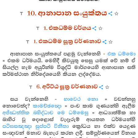
10. ආනාපාන සංයුක්තය
1. එකධම්ම වර්ගය
1. එකධම්ම සූත්‍ර වර්ණනාව
ආනාපාන සංයුත්තයේ පළමු වැන්නෙහි -
එක ධම්මො
= එකම ධර්මයයි. මෙහිදී කිවයුතු සෙසු යමක් වේ නම් ඒ
සියල්ල හැම අයුරින්ම විශුද්ධි මාර්ගයෙහි ආනාපාන සති
කර්මස්ථාන නිර්දේශයෙහි කියන ලද්දේමය.
6. අරිට්ඨ සූත්‍ර වර්ණනාව
සය වැන්නෙහි -
භාවෙථ නො
= වඩන්නහු
නොවෙත්ද?
කාමච්ඡන්‍දො
= පංච කාම ගුණයන්හි ඇලීම
අජ්ඣත්තික බහිද්ධාච මෙ ධම්මෙසු
= ආධ්‍යාත්මික හා
බාහිර වූ දොළොස් වැදෑරුම් ආයතන ධර්මයන්හි
පටිඝසඤඤා සුප්පටි විනීතා
ක්‍රෝධය හා එක්ව යෙදුණ
සංඥාවන් මනාව බැහැර කරන ලදී. සම්පූර්ණයෙන් විනාශ