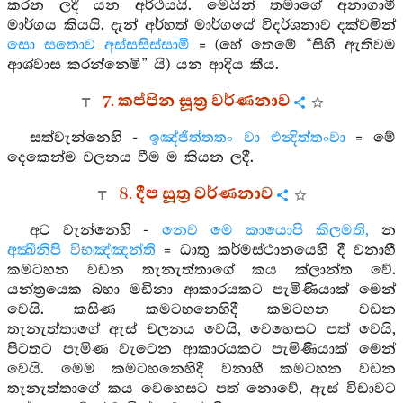
කරන ලදී යන අර්ථයයි. මෙයින් තමාගේ අනාගාමී
මාර්ගය කියයි. දැන් අර්හත් මාර්ගයේ විදර්ශනාව දක්වමින්
සො සතොව අස්සසිස්සාමි
= (හේ තෙමේ “සිහි ඇතිවම
ආශ්වාස කරන්නෙමි” යි) යන ආදිය කීය.
7. කප්පින සූත්‍ර වර්ණනාව
සත්වැන්නෙහි -
ඉඤ්ජිත්තතං වා එන්‍දිත්තංවා
= මේ
දෙකෙන්ම චලනය වීම ම කියන ලදී.
8. දීප සූත්‍ර වර්ණනාව
අට වැන්නෙහි -
නෙව මෙ කායොපි කිලමති,
න
අක්‍ඛීනිපි විභඤ්ඤන්ති
= ධාතු කර්මස්ථානයෙහි දී වනාහී
කමටහන වඩන තැනැත්තාගේ කය ක්ලාන්ත වේ.
යන්ත්‍රයෙක බහා මඩිනා ආකාරයකට පැමිණියාක් මෙන්
වෙයි. කසිණ කමටහනෙහිදී කමටහන වඩන
තැනැත්තාගේ ඇස් චලනය වෙයි, වෙහෙසට පත් වෙයි,
පිටතට පැමිණ වැටෙන ආකාරයකට පැමිණියාක් මෙන්
වෙයි. මෙම කමටහනෙහිදී වනාහී කමටහන වඩන
තැනැත්තාගේ කය වෙහෙසට පත් නොවේ, ඇස් විඩාවට