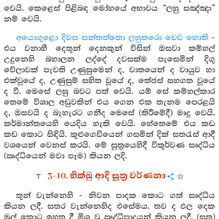
වෙයි. කෙළෙස් පිළිබඳ මෝහයේ අභාවය “ලහු සඤ්ඤා”
නම් වෙයි.
අයොගුළො දිවස සන්තත්තො ලහුතරො චෙව හොති
-
එය වනාහී දෙතුන් දෙනකුන් විසින් ඔසවා කම්හල්
උදුනෙහි බහාලන ලද්දේ දවසක්ම පැසෙමින් දිගු
වේලාවක් පැවති උණුසුමෙන් ද, වාතයෙන් ද වායුව හා
එක්වූයේ ද, උණුසුම් සහිත වූයේ ද, තේජස් සහගත වූයේ
ද වී. මෙසේ ලඝු බවට පත් වෙයි. යම් සේ කම්හල්කාර
තෙමේ විශාල අඩුවකින් එය ගෙන එක තැනම පෙරළයි
ද, ඔසවයි ද බැහැරට ගනීද මෙසේ (කිරීමේදී) මෘදු වෙයි.
කර්මාන්තයෙහි යෙදිය හැකි වෙයි. හේතෙමේ එය කඩ
කඩ කොට සිඳියි. කුළුගෙඩියෙන් ගසමින් දික් සතරැස් ආදී
වශයෙන් වෙනස් කරයි. මේ සූත්‍රයෙහිදී විකුර්වණ සෘද්ධිය
(ඍද්ධියෙන් මවා පෑම) කියන ලදි.
3-10. භික්ඛු ආදි සූත්‍ර වර්ණනා
තුන් වැන්නෙහි - නිවන පාදක කොට ගත් සෘද්ධිය
කියන ලදී. සතර වැන්නෙහිද එසේමය. තව ද ඵල දෙක
මුල් කොට ඉහත දී මිශ්‍ර වූ ඍද්ධිපාදයන් කියන ලදී. (සූත්‍ර)