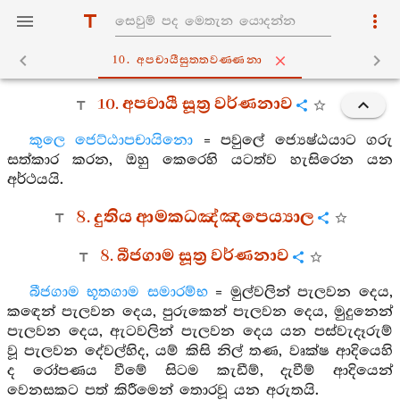
10. අපචායීසුත‍්තවණ‍්ණනා
10. අපචායී සූත්‍ර වර්ණනාව
කුලෙ ජෙට්ඨාපචායිනො
= පවුලේ ජ්‍යෙෂ්ඨයාට ගරු
සත්කාර කරන, ඔහු කෙරෙහි යටත්ව හැසිරෙන යන
අර්ථයයි.
8. දුතිය ආමකධඤ්ඤපෙය්‍යාල
8. බීජගාම සූත්‍ර වර්ණනාව
බීජගාම භූතගාම සමාරම්භ
= මුල්වලින් පැලවන දෙය,
කඳෙන් පැලවන දෙය, පුරුකෙන් පැලවන දෙය, මුදුනෙන්
පැලවන දෙය, ඇටවලින් පැලවන දෙය යන පස්වැදෑරුම්
වූ පැලවන දේවල්හිද, යම් කිසි නිල් තණ, වෘක්ෂ ආදියෙහි
ද රෝපණය වීමේ සිටම කැඩීම්, දැවීම් ආදියෙන්
වෙනසකට පත් කිරීමෙන් තොරවූ යන අරුතයි.