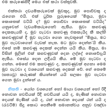
එම කරුණෙහිදී මෙය එක් කථා වස්තුවකි.
එක්තරා දඩයම්කරුවෙක් මුවකුද, මුව පොව්වකු ද
රැගෙන එයි. එක් ධුර්ත පුරුෂයෙක් “මිත්‍රය, මුවා
කොතෙක් වටියි ද? මුව පොව්වා කොතෙක් වටියිද”
යනුවෙන් (දඩයම්කරුගෙන්) ඇසීය. මුවා කහවණු
දෙකකැයහි ද, මුව පැටවා කහවණු එකකැයිද කී කල්හි
කහවණුවක් දී මුව පැටවා ගෙන නැවතුනේ “මිත්‍රය, මට
මුව පැටවාගෙන් වැඩක් නැත. මට මුවා දෙන්න’යි කීය.
එසේ නම් කහවණු දෙකක් දෙන්න යයි කීය. මිත්‍රය, මා
විසින් මුලින් එක් කහවණුවක් දෙන ලද්දේ නොවේදැයි
ඇසීය. එසේය දෙන ලදීයයි කීය. මේ මුව පැටවා ද
ගන්න. මෙසේ එම කහවණුව ද, කහවණුවක් අගනා මෙම
මුව පැටවා ද වශයෙන් කහවණු දෙකක් වේ. හේ තෙමේ
(සත්‍යවූ) කරුණක් කියන්නේ යයි සලකා මුව පැටවා
ගෙන මුවා දුන්නේ ය.
නිකති
- යෝග වශයෙන් හෝ මායා වශයෙන් හෝ රිදී
නොවන හවඩියක් රිදී හවඩියක් යයි ද, මැණික් නොවන
දෙයක් මැණික් යයි ද, රන් නොවන දෙයක් රන් යයි ද
(රැවටීම්) සිදු කොට පෙනීමේ සමානත්වය අනුව වඤ්චා