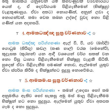
ඡතු මාසකය යනුවෙන් යම් කහවණුවක් ව්‍යවහාරයට
යෙත් ද, ඒ දෙවර්ගයම පිළිගැනීමෙන් (භික්ෂූහු)
වැළකුණාහුය. ඒවා අතට) නොගණිත්, අනුන් ලවා ද
නොගන්වත්. තමා වෙත තබන ලද්දේ වුවද නො පිළි
ගණිත් යන අදහසයි.
4. ආමකධඤ්ඤ සූත්‍ර වර්ණනාව
ආමක ධඤ්ඤ පටිග්ගහණා
ඇල් වී, වී, යව (බාර්ලි)
ගොධුම (තිරිඟු) කඩල (තණ හාල්) වරක (මෙනේරි),
කුද්‍රෑසක (කුරහන්) යන ආදී වශයෙන් වර්ග සතක් වන
නො පිසූ ධාන්‍ය පිළිගැනීමෙන් භික්ෂූහු වැළකී සිටිති.
හුදෙක් ඒවා පිළිගැනීම පමණක් නොව, ඇල්මෙන් යුතුව
ඒවා ස්පර්ශ කිරීම ද භික්ෂූන්හට සුදුසු නොවේමය.
5. ආමකමංස සූත්‍ර වර්ණනාව
ආමක මංස පටිග්ගහණා
= තමන් උදෙසා හෝ තම
අනුමතිය ඇතිව හෝ සැකසූ අමු මස් මාලු පිළිගැනීමම
භික්ෂූන් හට නො සුදුසුය. ඇල්මෙන් යුතුව ඒවා අතපත
ගෑම ද නො සුදුසුය.