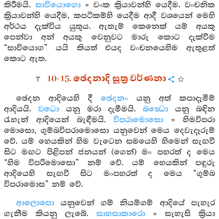
කිරීමයි.
සාවියොගො
= වංක ක්‍රියාවන්හි යෙදීම. වංචනික
ක්‍රියාවන්හි යෙදීම, කපටිකම්හි යෙදීම ආදී වශයෙන් මෙහි
අර්ථය දැක්විය යුතුය. ඇතැම් කෙනෙක් යම් අයකු
පෙන්වා අන් අයකු වෙනුවට මාරු කොට දැක්වීම
“සාවියොග” යයි කියත් එයද වංචනයෙහිම ඇතුළත්
කොට ඇත.
10-15. ඡෙදනාදි සූත්‍ර වර්ණනා
ඡෙදන ආදියෙහි දී
ඡෙදනං
යනු අත් කපාදැමීම්
ආදියයි.
වධො
යනු මරා දැමීමයි.
බන්‍ධො
යනු බඳින
රැහැන් ආදියෙන් බැඳීමයි.
විපරාමොසො
= හිමවිපරා
මොසො, ගුම්බවිපරාමොසො යනුවෙන් මෙය දෙවැදෑරුම්
වේ. යම් හෙයකින් හිම වැටෙන සමයෙහි හිමෙන් සැඟවී
සිට මඟට පිළිපන් ජනයන් (ගෙන්) මං පහරත් ද මෙය
“හිම විපරිමොසො” නම් වේ. යම් හෙයකින් පඳුරු
ආදියෙහි සැඟවී සිට මංපහරත් ද මෙය “ගුම්බ
විපරාමොස” නම් වේ.
ආලොපො
යනුවෙන් ගම් නියම්ගම් ආදියේ පැහැර
ගැනීම කියනු ලැබේ.
සාහසාකාරො
= සැහැසි ක්‍රියා