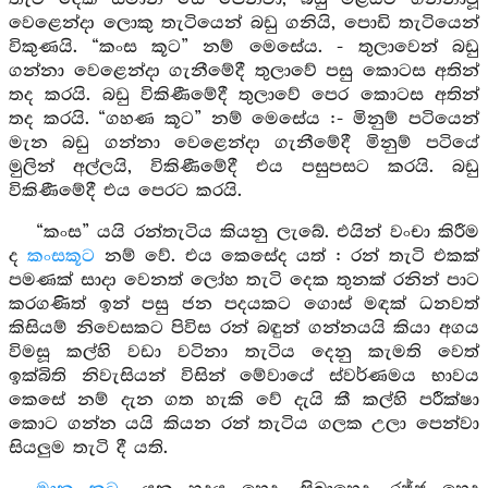
වෙළෙන්දා ලොකු තැටියෙන් බඩු ගනියි, පොඩි තැටියෙන්
විකුණයි. “කංස කූට” නම් මෙසේය. - තුලාවෙන් බඩු
ගන්නා වෙළෙන්දා ගැනීමේදී තුලාවේ පසු කොටස අතින්
තද කරයි. බඩු විකිණීමේදී තුලාවේ පෙර කොටස අතින්
තද කරයි. “ගහණ කූට” නම් මෙසේය :- මිනුම් පටියෙන්
මැන බඩු ගන්නා වෙළෙන්දා ගැනීමේදී මිනුම් පටියේ
මුලින් අල්ලයි, විකිණීමේදී එය පසුපසට කරයි. බඩු
විකිණීමේදී එය පෙරට කරයි.
“කංස” යයි රන්තැටිය කියනු ලැබේ. එයින් වංචා කිරීම
ද
කංසකූට
නම් වේ. එය කෙසේද යත් : රන් තැටි එකක්
පමණක් සාදා වෙනත් ලෝහ තැටි දෙක තුනක් රනින් පාට
කරගණිත් ඉන් පසු ජන පදයකට ගොස් මඳක් ධනවත්
කිසියම් නිවෙසකට පිවිස රන් බඳුන් ගන්නයයි කියා අගය
විමසූ කල්හි වඩා වටිනා තැටිය දෙනු කැමති වෙත්
ඉක්බිති නිවැසියන් විසින් මේවායේ ස්වර්ණමය භාවය
කෙසේ නම් දැන ගත හැකි වේ දැයි කී කල්හි පරීක්ෂා
කොට ගන්න යයි කියන රන් තැටිය ගලක උලා පෙන්වා
සියලුම තැටි දී යති.