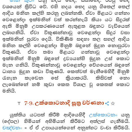
මාන කූටං
යනු හදය භෙද, සිඛාභෙද. රජ්ජු භෙද
වශයෙන් ත්‍රිවිධ වේ. එහි හදය භෙද යනු ගිතෙල් තෙල්
ආදිය මනින කල්හි කරනු ලබන්නකි. ඒවා මිළයට ගන්නා
වෙළෙන්දා ඉක්මනින් වත් කරන්නැයි කියා යට සිදුරක්
ඇති මිනුම් උපකරණයෙන් ඇතුළත බඳුනට වැඩියෙන්
ලබාගනියි. ඒවා විකුණන්නාවූ වෙළෙන්දා සිදුර වසා
ඉක්මනින් පුරවා දෙයි. විකිණීම සඳහා තල සහල් ආදිය
මනින කල්හි වෙළෙන්දා මිනුම් බඳුනේ මුදුන නොපුරවා
විකුණයි. ඒවා තමා මිළයට ගන්නාවූ වෙළෙන්දා
ඉක්මනින් මිනුම් බඳුනේ ද්‍රව්‍යයන්හි මුදුන උස් කොට
මැන ගනියි. විකුණන්නාවූ වෙළෙන්දා වේගයෙන් බඳුනේ
ධාන්‍ය මුදුන කඩා විකුණයි. කෙත්වත් මැනීමෙහිදී මිනුම්
රැහැන කැඩෙන සේ ක්‍රියාකරයි. කිසිවක් නො
ලැබෙන්නේ නම් කුඩා කෙත විශාල වූ කෙතක් කොට
මනියි.
7-9. උක්කොටනාදි සූත්‍ර වර්ණනා
යුක්තිය යටපත් කිරීම් ආදියෙහිදී
උක්කොටනං
යනු
(දේපල) හිමියන් අහිමියන් කිරීමට අත්ලස් ගැනීමයි.
චඤ්චනං
= ඒ ඒ උපායයන්ගෙන් අනුන්හට වංචා කිරීමයි.