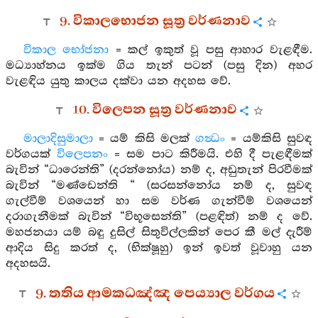
9. විකාලභොජන සූත්‍ර වර්ණනාව
විකාල භෝජනා
= කල් ඉකුත් වූ පසු ආහාර වැළඳීම.
මධ්‍යාහ්නය ඉක්ම ගිය තැන් පටන් (පසු දින) අහර
වැළඳිය යුතු කාලය දක්වා යන අදහස වේ.
10. විලෙපන සූත්‍ර වර්ණනාව
මාලාදිසුමාලා
= යම් කිසි මලක්
ගන්‍ධං
= යම්කිසි සුවඳ
වර්ගයක්
විලෙපනං
= සම පාට කිරීමයි. එහි දී පැළඳීමක්
බැවින් “ධාරෙන්ති” (දරන්නෝය) නම් ද, අඩුතැන් පිරවීමක්
බැවින් “මණ්ඩෙන්ති “ (සරසන්නෝය නම් ද, සුවඳ
ගැල්වීම් වශයෙන් හා සම වර්ණ ගැන්වීම් වශයෙන්
දරාගැනීමක් බැවින් “විභූසෙන්ති” (පළඳිත්) නම් ද වේ.
මහජනයා යම් බඳු දුසිල් සිතුවිල්ලකින් පෙර කී මල් දැරීම්
ආදිය සිදු කරත් ද, (භික්ෂූහු) ඉන් ඉවත් වූවාහු යන
අදහසයි.
9. තතිය ආමකධඤ්ඤ පෙය්‍යාල වර්ගය