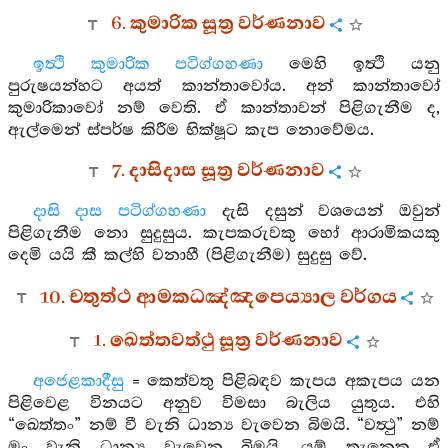
6. කුමාරික සූත්‍ර වර්ණනාව
ඉත්‍ථි කුමාරික පටිග්ගහණා
මෙහි ඉත්‍ථි යනු
පුරුෂයන්හට අයත් කාන්තාවෝය. අන් කාන්තාවෝ
කුමාරිකාවෝ නම් වෙති. ඒ කාන්තාවන් පිළිගැනීම ද,
ඇල්මෙන් ස්පර්ෂ කිරීම භික්ෂූට කැප නොවේමය.
7. දාසිදාස සූත්‍ර වර්ණනාව
දාසි දාස පටිග්ගහණා
දැසි දසුන් වශයෙන් ඔවුන්
පිළිගැනීම නො සුදුසුය. කැපකරුවකු හෝ ආරාමිකයකු
දෙමි යයි කී කල්හි වනාහී (පිළිගැනීම) සුදුසු වේ.
10. චතුත්ථ ආමකධඤ්ඤපෙය්‍යාල වර්ගය
1. ඛෙත්තවත්ථු සූත්‍ර වර්ණනාව
අජෙළකාදීසු
= කෙත්වතු පිළිබඳව කැපය අකැපය යන
පිළිවෙළ විනයට අනුව විමසා බැලිය යුතුය. එහි
“ඛෙත්තං” නම් වී වැනි ධාන්‍ය වැවෙන බිමයි. “වත්‍ථු” නම්
මුං වැනි ධාන්‍ය වැවෙන බිමයි. යම් තැනෙක ඒ