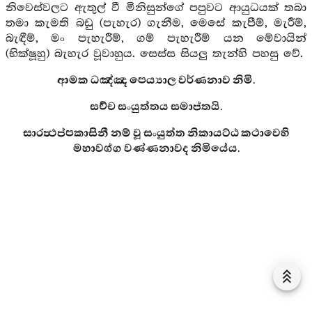
නිවෙස්වලට ඇතුල් වී මිනිසුන්ගේ පපුවට ආයුධයක් තබා
තමා කැමති බඩු (පැහැර) ගැනීම, මෙසේ කැපීම්, මැරීම්,
බැඳීම්, මං පැහැරීම්, ගම් පැහැරීම් යන මේවායින්
(භික්ෂූහු) බැහැර වූවාහුය. සෙස්ස සියලු තැන්හි පහසු වේ.
ආමක ධඤ්ඤ පෙය්‍යාල වර්ණනාව නිමි.
සච්ච සංයුත්තය සමාප්තයි.
සාරත්‍ථප්පකාසිනී නම් වූ සංයුත්ත නිකායට්ඨ කථාවෙහි
මහාවග්ග වණ්ණනාවද නිමියේය.