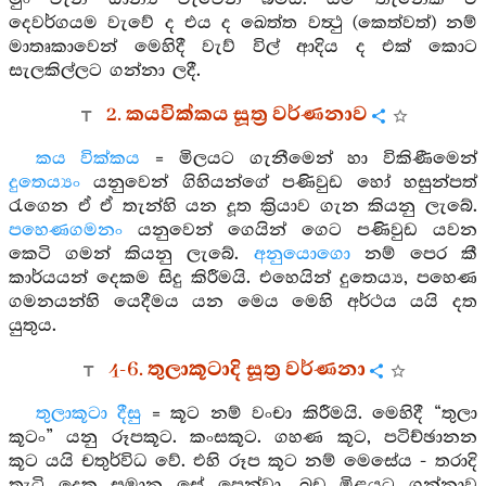
දෙවර්ගයම වැවේ ද එය ද ඛෙත්ත වත්‍ථු (කෙත්වත්) නම්
මාතෘකාවෙන් මෙහිදී වැව් විල් ආදිය ද එක් කොට
සැලකිල්ලට ගන්නා ලදී.
2. කයවික්කය සූත්‍ර වර්ණනාව
කය වික්කය
= මිලයට ගැනීමෙන් හා විකිණීමෙන්
දුතෙය්‍යං
යනුවෙන් ගිහියන්ගේ පණිවුඩ හෝ හසුන්පත්
රැගෙන ඒ ඒ තැන්හි යන දූත ක්‍රියාව ගැන කියනු ලැබේ.
පහෙණගමනං
යනුවෙන් ගෙයින් ගෙට පණිවුඩ යවන
කෙටි ගමන් කියනු ලැබේ.
අනුයොගො
නම් පෙර කී
කාර්යයන් දෙකම සිදු කිරීමයි. එහෙයින් දුතෙය්‍ය, පහෙණ
ගමනයන්හි යෙදීමය යන මෙය මෙහි අර්ථය යයි දත
යුතුය.
4-6. තුලාකූටාදි සූත්‍ර වර්ණනා
තුලාකූටා දීසු
= කූට නම් වංචා කිරීමයි. මෙහිදී “තුලා
කූටං” යනු රූපකූට. කංසකූට. ගහණ කූට, පටිච්ඡානන
කූට යයි චතුර්විධ වේ. එහි රූප කූට නම් මෙසේය - තරාදි
තැටි දෙක සමාන සේ පෙන්වා, බඩු මිළයට ගන්නාවූ