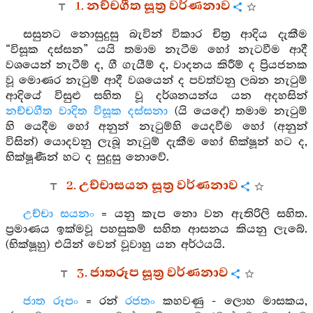
1. නච්චගීත සූත්‍ර වර්ණනාව
සසුනට නොසුදුසු බැවින් විකාර චිත්‍ර ආදිය දැකීම
“විසූක දස්සන” යයි තමාම නැටීම හෝ නැටවීම ආදී
වශයෙන් නැටීම් ද, ගී ගැයීම් ද, වාදනය කිරීම් ද ප්‍රියජනක
වූ මොණර නැටුම් ආදී වශයෙන් ද පවත්වනු ලබන නැටුම්
ආදියේ විසුළු සහිත වූ දර්ශනයන්ය යන අදහසින්
නච්චගීත වාදිත විසූක දස්සනා
(යි යෙදේ) තමාම නැටුම්
හි යෙදීම හෝ අනුන් නැටුම්හි යෙදවීම හෝ (අනුන්
විසින්) යොදවනු ලැබූ නැටුම් දැකීම හෝ භික්ෂූන් හට ද,
භික්ෂූණීන් හට ද සුදුසු නොවේ.
2. උච්චාසයන සූත්‍ර වර්ණනාව
උච්චා සයනං
= යනු කැප නො වන ඇතිරිලි සහිත.
ප්‍රමාණය ඉක්මවූ පහසුකම් සහිත ආසනය කියනු ලැබේ.
(භික්ෂූහු) එයින් වෙන් වූවාහු යන අර්ථයයි.
3. ජාතරූප සූත්‍ර වර්ණනාව
ජාත රූපං
= රන්
රජතං
කහවණු - ලොහ මාසකය,