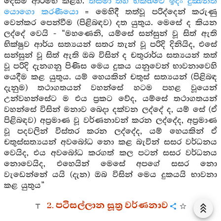
දෙසීම ආරම්භ කළහ.
තස්මා තිහ භික්ඛවෙ ඉදං දුක්‍ඛන්ති
යොගො කරණීයො
= මෙහිදී තත්වූ පරිද්දෙන් කරුණු
වෙන්කර පෙන්වීම (පිළිබඳව) දත යුතුය. මෙසේ ද කියන
ලද්දේ වෙයි - “මහණෙනි, යම්සේ සන්සුන් වූ සිත් ඇති
භික්ෂුව ආර්ය සත්‍යයන් සතර තැන් වූ පරිදි දිනියිද, එසේ
සන්සුන් වූ සිත් ඇති ඔබ විසින් ද චතුරාර්ය සත්‍යයන් තත්
වූ පරිදි දැනගනු පිණිස මෙය දුකය යනුවෙන් භාවනාවෙහි
යෙදීම කළ යුතුය. යම් හෙයකින් චතුස් සත්‍යයන් (පිළිබඳ
දැනුම) තථාගතයන් වහන්සේ හටම පහළ වූයෙන්
උන්වහන්සේට ම එය ප්‍රකට වේද, යම්සේ තථාගතයන්
වහන්සේ විසින් මනාව බෙදා දක්වන ලද්දේ ද, යම් සේ (ඒ
පිළිබඳව) අප්‍රමාණ වූ වර්ණනාවන් කරන ලද්දේද, අප්‍රමාණ
වූ පදවලින් විස්තර කරන ලද්දේද, යම් හෙයකින් ඒ
චතුස්සත්‍යයන් අවබෝධ නො කළ බැවින් සසර වර්ධනය
වෙයිද, එය අවබෝධ කරගත් කල පටන් සසර වර්ධනය
නොවෙයිද, එහෙයින් මෙසේ අපගේ සසර නො
වැඩෙන්නේ යයි (දැන) ඔබ විසින් මෙය දුකයයි භාවනා
කළ යුතුය”
2. පටිසල්ලාන සූත්‍ර වර්ණනාව