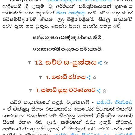
ආදියෙහි දී උතුම් වූ අර්ථයන් සම්පූර්ණයෙන් ග්‍රහණය
කරගනියි යන අදහසින්
මහා පඤ්ඤා
නම් වේය යනුවෙන්
පටිසම්භිදාවෙහි කියන ලද පිළිවෙළින්ම සියලු පදයන්හි
අර්ථ දැන ගත යුතුය. සෙස්ස සියලු තැන්හි පහසු වේ.
සත්වන මහා පඤ්ඤ වර්ගය නිමි.
සොතාපත්ති සංයුතය සමාප්තයි.
12. සච්ච සංයුක්තය
1. සමාධි වර්ගය
1. සමාධි සූත්‍ර වර්ණනාව
සච්ච සංයුත්තයේ පළමු වැන්නෙහි -
සමාධිං භික්‍ඛවෙ
= ඒ භික්ෂූහු සිතේ එකඟතාවය කෙරෙන් පිරිහෙත් එකල්හි
ශාස්තෲන් වහන්සේ මේ භික්ෂූහු මෙසේ (පිළිපදිත හොත්)
සිතේ එකඟ බව ලැබ කමටහන් වඩා උතුම් නිවනට
පැමිණෙන්නාහුයයි (දැන) ඒ භික්ෂූන් හට මෙම දේශනාව