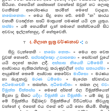
සිටියහ. එහෙයින් ශාස්තෲන් වහන්සේ ඔවුන් හට ලොකු
වගකීමක් ආරෝපණය කරමින් මෙසේ වදාළහ.
නඛොනෙතං
= මෙය සිදු නො වේ. මෙහි “න” කාරය
වනාහී ව්‍යඤ්ජන සන්‍ධි මාත්‍රයක් පමණක් යයි දත යුතුය.
තස්මා
= යම් හෙයකින් දැන් තමාගේ තත්ත්වයෙහි සිට
අවවාද ඉල්ලන්නහුද, ඒ හේතුවෙනි.
4. ගිලාන සූත්‍ර වර්ණනාව
සිවු වැන්නෙහි -
නඛො නෙතං
= මෙය අප වෙත
වූවක් නොවේ.
සප්පඤ්ඤො උපාසකො
= සෝවාන් වූයේ
යයි අදහස් කරන ලදී.
අස්සාස නියෙහි ධම්මෙහි
=
ආශ්වාසය ඇතිකරන්නාවූ කරුණුවලින්
අස්ස සතායස්මා
=
ආයුෂ්මත් තෙමේ ආශ්වාස කෙරේවා
මාරිසො
= මරණය
හා බැඳුනාවූ
මරණ ධම්මො
= මැරෙන ස්වභාවය
අධිමොචෙහි
= තබන්න.
අධිමොචිතං
= තබන ලද
එවං
විමුත්ත චිත්තස්ස
= මෙසේ අර්හත් ඵල විමුක්තියෙන්
මිදුනා වූ සිතට
යදිදං විමුත්ති යා විමුත්තිං
= යම් බඳු වූ
මේ විමුක්තිය පිළිබඳව විමුක්තියේ විවිධත්වය කිවයුතු
වන්නේ ද එහෙත් එය එසේ වේ යයි නො කියමි. භික්ෂු