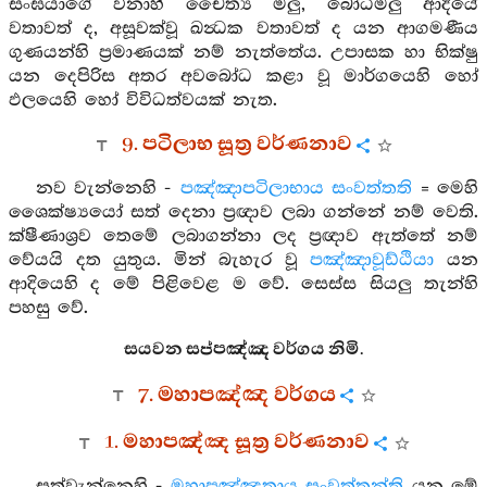
සංඝයාගේ වනාහී චෛත්‍ය මලු, බෝධිමලු ආදියේ
වතාවත් ද, අසූවක්වූ ඛන්‍ධක වතාවත් ද යන ආගමණීය
ගුණයන්හි ප්‍රමාණයක් නම් නැත්තේය. උපාසක හා භික්ෂු
යන දෙපිරිස අතර අවබෝධ කළා වූ මාර්ගයෙහි හෝ
ඵලයෙහි හෝ විවිධත්වයක් නැත.
9. පටිලාභ සූත්‍ර වර්ණනාව
නව වැන්නෙහි -
පඤ්ඤාපටිලාභාය සංවත්තති
= මෙහි
ශෛක්ෂ්‍යයෝ සත් දෙනා ප්‍රඥාව ලබා ගන්නේ නම් වෙති.
ක්ෂීණාශ්‍රව තෙමේ ලබාගන්නා ලද ප්‍රඥාව ඇත්තේ නම්
වේයයි දත යුතුය. මින් බැහැර වූ
පඤ්ඤාවූඩ්ඨියා
යන
ආදියෙහි ද මේ පිළිවෙළ ම වේ. සෙස්ස සියලු තැන්හි
පහසු වේ.
සයවන සප්පඤ්ඤ වර්ගය නිමි.
7. මහාපඤ්ඤ වර්ගය
1. මහාපඤ්ඤ සූත්‍ර වර්ණනාව
සත්වැන්නෙහි -
මහාපඤ්ඤතාය සංවත්තන්ති
යන මේ