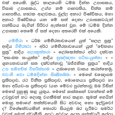
එක් අයෙකි. බුද්ධ කාලයෙහි ධම්ම දින්න උපාසකය,
විසාඛ උපාසකය, උග්ග නම් ගෘහපතිය, චිත්ත නම්
ගෘහපතිය, හත්‍ථක ආලවකය, චුල්ල අනාථ පිණ්ඩිකය, මහා
අනාථ පිණ්ඩිකය යන මේ සත් දෙනා උපාසකවරුන්
පන්සියය බැගින් පිරිවර ඇත්තෝ වූහ. මේ (ධම්ම දින්න
උපාසක) තෙමේ ඒ සත් දෙනා අතරෙහි එක් අයෙකි.
ගම්භීරා
= ධර්ම ගම්භීරතාවයෙන් යුත් “සලල සූත්‍ර”
ආදිය
ගිභීරත්‍ථා
= අර්ථ ගම්භීරතාවයෙන් යුත් “චේතනා
සූත්‍ර” ආදිය
ලොකුත්තරා
= ලෝකෝත්තර අර්ථ දක්වන
“අසංඛත සංයුත්ත” ආදිය
සුඤ්ඤතා පටිසංයුත්තා
= =
ශුන්‍යතාවයන් සත දක්වන්නාවූ “ඛජ්ජනික සූත්‍රය” ආදිය
උප සම්හච්ඡ විහරිස්සාම
= ලබාගෙන වාසය කරන්නෙමු.
එවංහි වො ධම්මදින්න සික්‍ඛිතබ්බං
= මෙසේ චන්‍දොපම
ප්‍රතිපදාව, රථ විනීත ප්‍රතිපදාව, මොනෙය්‍ය ප්‍රතිපදාව හා
මහා අරියවංස ප්‍රතිපදාව (යන මේවා) පුරන්නාවූ ඔබ විසින්
මෙසේ පුහුණු කළ යුතුය. මෙසේ ශාස්තෲන් වහන්සේ මේ
උවසුවන් හට ලොකු වගකීමක් භාර කළහ. කුමක් හෙයින්
මොහු තමාගේ තත්ත්වයෙහි සිට අවවාද නො ඉල්වූවෝ
ද? විශේෂත්වයකින් තොරව සියලුම බර දැරීමට සමර්ථ
වුවන් මෙන් ස්වාමීනි, අපට අවවාද දෙන සේක්වායි ඉල්ලා