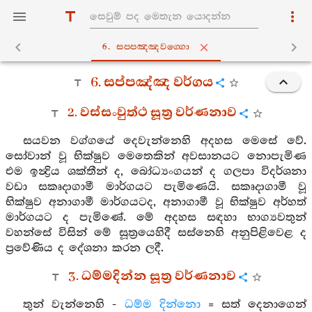
6. සප‍්පඤ‍්ඤවග‍්ගො
6. සප්පඤ්ඤ වර්ගය
2. වස්සංවුත්ථ සූත්‍ර වර්ණනාව
සයවන වග්ගයේ දෙවැන්නෙහි අදහස මෙසේ වේ.
සෝවාන් වූ භික්ෂුව මෙතෙකින් අවසානයට නොපැමිණ
එම ඉන්‍ද්‍රිය ශක්තීන් ද, බෝධ්‍යංගයන් ද ගලපා විදර්ශනා
වඩා සකෘදාගාමී මාර්ගයට පැමිණෙයි. සකෘදාගාමී වූ
භික්ෂුව අනාගාමී මාර්ගයටද, අනාගාමී වූ භික්ෂුව අර්හත්
මාර්ගයට ද පැමිණේ. මේ අදහස සඳහා භාග්‍යවතුන්
වහන්සේ විසින් මේ සූත්‍රයෙහිදී සස්නෙහි අනුපිළිවෙළ ද
ප්‍රවේණිය ද දේශනා කරන ලදී.
3. ධම්මදින්න සූත්‍ර වර්ණනාව
තුන් වැන්නෙහි -
ධම්ම දින්නො
= සත් දෙනාගෙන්