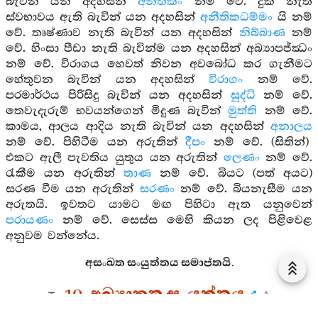
බැවින් යන අදහසින්
අනීතිකං
නම් වේ. දුක් නැති
ස්වභාවය ඇති බැවින් යන අදහසින්
අනීතිකධම්මං
යි නම්
වේ. තෘෂ්ණාව නැති බැවින් යන අදහසින්
නිබ්බාණ
නම්
වේ. හිංසා පීඩා නැති බැවින්ම යන අදහසින් අබ්‍යාපජ්ඣං
නම් වේ. විරාගය හෙවත් නිවන අවබෝධ කර ගැනීමට
හේතුවන බැවින් යන අදහසින්
විරාගං
නම් වේ.
පරමාර්ථය පිරිසිදු බැවින් යන අදහසින්
සුද්ධි
නම් වේ.
තෙවැදැරුම් භවයන්ගෙන් මිදුණ බැවින්
මුත්ති
නම් වේ.
කාමය, ආලය ආදිය නැති බැවින් යන අදහසින්
අනාලය
නම් වේ. පිහිටීම යන අරුතින්
දීපං
නම් වේ. (සිතින්)
එකට ඇලී පැවතිය යුතුය යන අරුතින්
ලෙණං
නම් වේ.
රැකීම යන අරුතින්
තාණ
නම් වේ. බියට (පත් අයට)
සරණ වීම යන අරුතින්
සරණං
නම් වේ. බියනැසීම යන
අරුතයි. ඉවතට යාමට මඟ පිහිටා ඇත යනුවෙන්
පරායණං
නම් වේ. සෙස්ස මෙහි කියන ලද පිළිවෙළ
අනුවම වන්නේය.
අසංඛත සංයුත්තය සමාප්තයි.
10. අඛ්‍යාකත සංයුක්තය