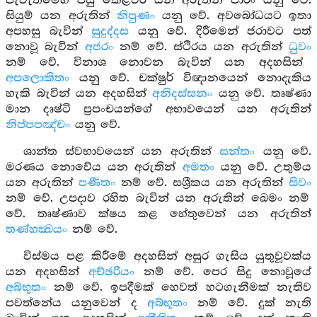
පැවැත්මෙහි පසු කෙළවර යන අරුතින් පාරං යනු වේ.
සියුම් යන අරුතින්
නිපුණං
යනු වේ. අවබෝධයට ඉතා
අපහසු බැවින්
සුදුද්දස
යනු වේ. දිරීමෙන් ජරාවට පත්
නොවූ බැවින්
අජරං
නම් වේ. ස්ථිරය යන අරුතින්
ධුවං
නම් වේ. විනාශ නොවන බැවින් යන අදහසින්
අපලොකිතං
යනු වේ. චක්ෂුර් විඥානයෙන් නොදැකිය
හැකි බැවින් යන අදහසින්
අනිදස්සනං
යනු වේ. තෘෂ්ණා
මාන දෘෂ්ටි ප්‍රපංචයන්ගේ අභාවයෙන් යන අරුතින්
නිප්පපඤ්චං
යනු වේ.
ශාන්ත ස්වභාවයෙන් යන අරුතින්
සන්තං
යනු වේ.
මරණය නොවේය යන අරුතින්
අමතං
යනු වේ. උතුම්ය
යන අරුතින්
පණීතං
නම් වේ. සශ්‍රීකය යන අරුතින්
සිවං
නම් වේ. උපදාව රහිත බැවින් යන අරුතින් ඛෙමං නම්
වේ. තෘෂ්ණාව ක්ෂය කළ හේතුවෙන් යන අරුතින්
තණ්හක්‍ඛයං
නම් වේ.
විස්මය පළ කිරීමේ අදහසින් අසුර ගැසිය යුතුවූවක්ය
යන අදහසින්
අච්ඡරියං
නම් වේ. පෙර සිදු නොවූයේ
අබ්භුතං
නම් වේ. ඉපදීමක් හෙවත් හටගැනීමක් නැතිව
පවත්නේය යනුවෙන් ද
අබ්භූතං
නම් වේ. දුක් නැති