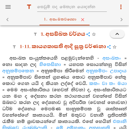
1. අසංඛතවග‍්ගො
1. අසඞ්ඛත වර්ගය
1-11. කායගතාසති ආදි සූත්‍ර වර්ණනා
අසංඛත සංයුත්තයෙහි පළමුවැන්නෙහි -
අසංඛතං
=
නො සාදන ලද
හිතෙසිනා
= යහපත සොයන්නහු විසින්
අනුකම්පකෙන
= අනුකම්පා කිරීමෙන්
අනුකම්පං උපාදාය
= අනුකම්පාව සිතෙන් ග්‍රහණය කොට අනුකම්පාව හේතු
කොට ගෙන යයි ද කියන ලද්දේ වෙයි.
කතං වා තං මයා
= මෙම අසංස්කාරිතය (හෙවත් නිවන) ද, අසංස්කාරිතයට
යන මඟ ද දේසනා කරන තථාගතයන් වහන්සේ විසින්
ඔබහට කරන ලද දේශනාව වූ අවිපරීත (වෙනස් නොවන)
ධර්ම දේශනය මෙපමණ සානුකම්පක වූ ශාස්තෲන්
වහන්සේගේ කෘත්‍යයයි. මින් මතුවට වනාහී ප්‍රතිපත්ති
රැකීම නම් ශ්‍රාවකයන්ගේ කෘත්‍යයකි. එසේ හෙයින්
එතානි
භික්‍ඛවෙ රුක්‍ඛමූලානි
-
මේ අම්හාකං අනුසාසති
= යයි