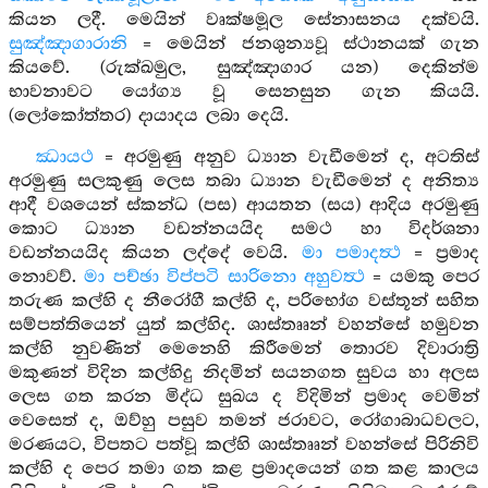
කියන ලදී. මෙයින් වෘක්ෂමූල සේනාසනය දක්වයි.
සුඤ්ඤාගාරානි
= මෙයින් ජනශුන්‍යවූ ස්ථානයක් ගැන
කියවේ. (රුක්ඛමුල, සුඤ්ඤාගාර යන) දෙකින්ම
භාවනාවට යෝග්‍ය වූ සෙනසුන ගැන කියයි.
(ලෝකෝත්තර) දායාදය ලබා දෙයි.
ඣායථ
= අරමුණු අනුව ධ්‍යාන වැඩීමෙන් ද, අටතිස්
අරමුණු සලකුණු ලෙස තබා ධ්‍යාන වැඩීමෙන් ද අනිත්‍ය
ආදී වශයෙන් ස්කන්ධ (පස) ආයතන (සය) ආදිය අරමුණු
කොට ධ්‍යාන වඩන්නයයිද සමථ හා විදර්ශනා
වඩන්නයයිද කියන ලද්දේ වෙයි.
මා පමාදත්‍ථ
= ප්‍රමාද
නොවව්.
මා පච්ඡා විප්පටි සාරිනො අහුවත්‍ථ
= යමකු පෙර
තරුණ කල්හි ද නීරෝගී කල්හි ද, පරිභෝග වස්තූන් සහිත
සම්පත්තියෙන් යුත් කල්හිද. ශාස්තෲන් වහන්සේ හමුවන
කල්හි නුවණින් මෙනෙහි කිරීමෙන් තොරව දිවාරාත්‍රි
මකුණන් විදින කල්හිදු නිදමින් සයනගත සුවය හා අලස
ලෙස ගත කරන මිද්ධ සුඛය ද විදිමින් ප්‍රමාද වෙමින්
වෙසෙත් ද, ඔව්හු පසුව තමන් ජරාවට, රෝගාබාධවලට,
මරණයට, විපතට පත්වූ කල්හි ශාස්තෲන් වහන්සේ පිරිනිවි
කල්හි ද පෙර තමා ගත කළ ප්‍රමාදයෙන් ගත කළ කාලය