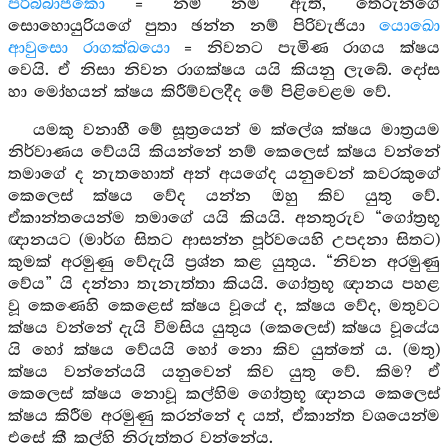
පරිබ්‍බාජකො
= නම් නම ඇති, තෙරුන්ගේ
සොහොයුරියගේ පුතා ඡන්න නම් පිරිවැජියා
යොඛො
ආවුසො රාගක්ඛයො
= නිවනට පැමිණ රාගය ක්ෂය
වෙයි. ඒ නිසා නිවන රාගක්ෂය යයි කියනු ලැබේ. දෝස
හා මෝහයන් ක්ෂය කිරීම්වලදීද මේ පිළිවෙළම වේ.
යමකු වනාහී මේ සූත්‍රයෙන් ම ක්ලේශ ක්ෂය මාත්‍රයම
නිර්වාණය වේයයි කියන්නේ නම් කෙලෙස් ක්ෂය වන්නේ
තමාගේ ද නැතහොත් අන් අයගේද යනුවෙන් කවරකුගේ
කෙලෙස් ක්ෂය වේද යන්න ඔහු කිව යුතු වේ.
ඒකාන්තයෙන්ම තමාගේ යයි කියයි. අනතුරුව “ගෝත්‍රභූ
ඥානයට (මාර්ග සිතට ආසන්න පූර්වයෙහි උපදනා සිතට)
කුමක් අරමුණු වේදැයි ප්‍රශ්න කළ යුතුය. “නිවන අරමුණු
වේය” යි දන්නා තැනැත්තා කියයි. ගෝත්‍රභූ ඥානය පහළ
වූ කෙණෙහි කෙළෙස් ක්ෂය වූයේ ද, ක්ෂය වේද, මතුවට
ක්ෂය වන්නේ දැයි විමසිය යුතුය (කෙලෙස්) ක්ෂය වූයේය
යි හෝ ක්ෂය වේයයි හෝ නො කිව යුත්තේ ය. (මතු)
ක්ෂය වන්නේයයි යනුවෙන් කිව යුතු වේ. කිම? ඒ
කෙලෙස් ක්ෂය නොවූ කල්හිම ගෝත්‍රභූ ඥානය කෙලෙස්
ක්ෂය කිරීම අරමුණු කරන්නේ ද යත්, ඒකාන්ත වශයෙන්ම
එසේ කී කල්හි නිරුත්තර වන්නේය.