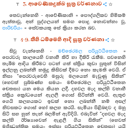
3. ආවෙණිකදුක්ඛ සූත්‍ර වර්ණනාව
තෙවැන්නෙහි - ආවේණිකානි = පෞද්ගලිකව හිමිකම්
ඇත්තාවූ, අන් පුද්ගලයන් සමඟ පොදු නොවන්නා වූ,
පාරිචරියං
= සේවකයකු සේ ක්‍රියා කරන බව.
4-9. තීහි ධම්මෙහි ආදි සූත්‍ර වර්ණනා
සිවු වැන්නෙහි -
මච්ඡෙරමල පරියුට්ඨිතෙන
=
පෙරවරු කාලයෙහි වනාහී කිරි හා දීකිරි රැකීම. පවනෙහි
තැබීම ආදිය කිරීමට පටන් ගත් ස්ත්‍රිය කුඩා පුතුන් විසින්
ඉල්ලනු ලබන්නී නමුදු කිසිවක් දීමට නො කැමති වෙයි. ඒ
නිසා “පෙරවරුවෙහි මසුරු මලයෙන් මැඩුණු සිතින්”
(හෙවත් පුබ්බණ්හ සමයං මච්ඡෙරමල පරියුට්ඨිතෙන
චෙතසා) යන මෙය කියන ලදී. දහවල මැද කල්හි වනාහී
ස්ත්‍රිය ක්‍රෝධයෙන් ඇලලී ගොස් සිටින්නී වෙයි. ඇතුළු
ගෙයි කලහයකට ඉඩක් නො ලබන්නී නම් අසල්
නිවසකට ගොස් හෝ කලහ කරයි. සැමියා පිළිබඳව ද ඔහු
සිටි සහ හුන් තැන් බලමින් ඇවිදියි. එබැවින් “දහවල මැද
කල්හි ඊර්ෂ්‍යාවෙන් ඇළලී ගිය සිතින්” (හෙවත්
මජ්ඣන්තික සමයං ඉස්සා පරියුට්ඨිතෙන චෙතසා) යයි