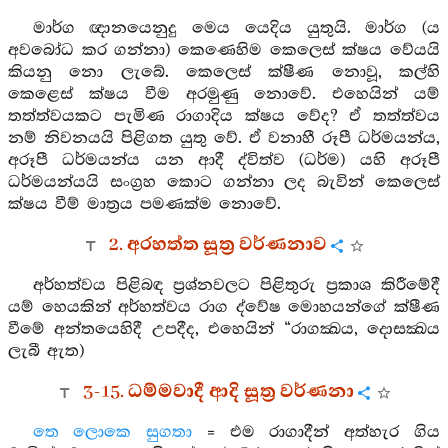
මාර්ග ඥානයෙනුදු මෙය යෙදිය යුතුයි. මාර්ග (ය
අවබෝධ කර ගන්නා) කෙණෙහිම කෙලෙස් ක්ෂය වේයයි
කියනු නො ලැබේ. කෙලෙස් ක්ෂීණ නොවූ, කල්හි
කෙළෙස් ක්ෂය වීම අරමුණු නොවේ. එහෙයින් යම්
තත්ත්වයකට පැමිණ රාගාදිය ක්ෂය වේද? ඒ තත්ත්වය
නම් නිවනයයි පිළිගත යුතු වේ. ඒ වනාහී රූපී ධර්මයන්ය,
අරූපී ධර්මයන්ය යන ආදී ද්විත්ව (ධර්ම) යහි අරූපී
ධර්මයන්යයි සංග්‍රහ කොට ගන්නා ලද බැවින් කෙලෙස්
ක්ෂය වීම් මාත්‍රය පමණක්ම නොවේ.
2. අරහත්ත සූත්‍ර වර්ණනාව
අර්හත්වය පිළිබඳ ප්‍රශ්නවලට පිළිතුරු ප්‍රකාශ කිරීමේදී
යම් හෙයකින් අර්හත්වය රාග ද්වේෂ මොහයන්ගේ ක්ෂීණ
වීමේ අන්තයෙහිදී උපදීද, එහෙයින් “රාගක්‍ඛය, දොසක්‍ඛය
ලැබී ඇත)
3-15. ධම්මවාදී ආදි සූත්‍ර වර්ණනා
තෙ ලොකෙ සුගතා
= එම රාගාදීන් අත්හැර ගිය