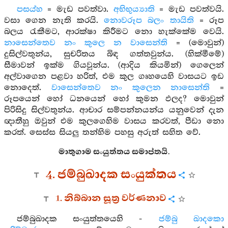
පසය්හ
= මැඩ පවත්වා.
අභිභුය්‍යාති
= මැඩ පවත්වයි.
වසා ගෙන නැති කරයි.
නොවරූප බලං තායිති
= රූප
බලය රැකීමට, ආරක්ෂා කිරීමට නො හැක්කේම වෙයි.
නාසෙන්තෙව නං කුලෙ න වාසෙන්ති
= (මොවුන්)
දුසිල්වතුන්ය, සුචරිතය බිඳ ගත්තවුන්ය. (හික්මීමේ)
සීමාවන් ඉක්ම ගියවූන්ය. (ආදිය කියමින්) ගෙලෙන්
අල්වාගෙන පළවා හරිත්, එම කුල ගෘහයෙහි වාසයට ඉඩ
නොදෙත්.
වාසෙන්තෙව නං කුලෙන නාසෙන්ති
=
රූපයෙන් හෝ ධනයෙන් හෝ කුමන ඵලද? මොවුන්
පිරිසිදු සිල්වතුන්ය. ආචාර සම්පන්නයන්ය යනුවෙන් දැන
ඥාතීහු ඔවුන් එම කුලගෙහිම වාසය කරවත්, පීඩා නො
කරත්. සෙස්ස සියලු තන්හිම පහසු අරුත් සහිත වේ.
මාතුගාම සංයුත්තය සමාප්තයි.
4. ජම්බුඛාදක සංයුක්තය
1. නිබ්බාන සූත්‍ර වර්ණනාව
ජම්බුඛාදක සංයුත්තයෙහි -
ජම්බු ඛාදකො