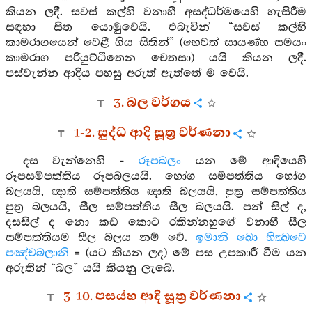
කියන ලදී. සවස් කල්හි වනාහී අසද්ධර්මයෙහි හැසිරීම
සඳහා සිත යොමුවෙයි. එබැවින් “සවස් කල්හි
කාමරාගයෙන් වෙළී ගිය සිතින්” (හෙවත් සායණ්හ සමයං
කාමරාග පරියුට්ඨිතෙන චෙතසා) යයි කියන ලදී.
පස්වැන්න ආදිය පහසු අරුත් ඇත්තේ ම වෙයි.
3. බල වර්ගය
1-2. සුද්ධ ආදි සූත්‍ර වර්ණනා
දස වැන්නෙහි -
රූපබලං
යන මේ ආදියෙහි
රූපසම්පත්තිය රූපබලයයි. භෝග සම්පත්තිය භෝග
බලයයි, ඥාති සම්පත්තිය ඥාති බලයයි, පුත්‍ර සම්පත්තිය
පුත්‍ර බලයයි, සීල සම්පත්තිය සීල බලයයි. පන් සිල් ද,
දසසිල් ද නො කඩ කොට රකින්නහුගේ වනාහී සීල
සම්පත්තියම සීල බලය නම් වේ.
ඉමානි ඛො භික්‍ඛවෙ
පඤ්චබලානි
= (යට කියන ලද) මේ පස උපකාරී වීම යන
අරුතින් “බල” යයි කියනු ලැබේ.
3-10. පසය්හ ආදි සූත්‍ර වර්ණනා