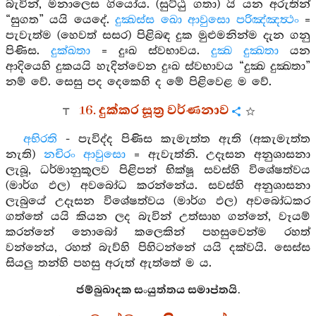
බැවින්, මනාලෙස ගියෝය. (සුට්ඨු ගතා) යි යන අරුතින්
“සුගත” යයි යෙදේ.
දුක්‍ඛස්ස ඛො ආවුසො පරිඤ්ඤත්‍ථං
=
පැවැත්ම (හෙවත් සසර) පිළිබඳ දුක මුළුමනින්ම දැන ගනු
පිණිස.
දුක්ඛතා
= දුඃඛ ස්වභාවය.
දුක්‍ඛ දුක්‍ඛතා
යන
ආදියෙහි දුකයයි හැදින්වෙන දුඃඛ ස්වභාවය “දුක්‍ඛ දුක්‍ඛතා”
නම් වේ. සෙසු පද දෙකෙහි ද මේ පිළිවෙළ ම වේ.
16. දුක්කර සූත්‍ර වර්ණනාව
අභිරති
- පැවිද්ද පිණිස කැමැත්ත ඇති (අකැමැත්ත
නැති)
නචිරං ආවුසො
= ඇවැත්නි. උදෑසන අනුශාසනා
ලැබූ, ධර්මානුකූලව පිළිපන් භික්ෂූ සවස්හි විශේෂත්වය
(මාර්ග ඵල) අවබෝධ කරන්නේය. සවස්හි අනුශාසනා
ලැබුයේ උදෑසන විශේෂත්වය (මාර්ග ඵල) අවබෝධකර
ගත්තේ යයි කියන ලද බැවින් උත්සාහ ගන්නේ, වෑයම්
කරන්නේ නොබෝ කලෙකින් පහසුවෙන්ම රහත්
වන්නේය, රහත් බැව්හි පිහිටන්නේ යයි දක්වයි. සෙස්ස
සියලු තන්හි පහසු අරුත් ඇත්තේ ම ය.
ජම්බුඛාදක සංයුත්තය සමාප්තයි.