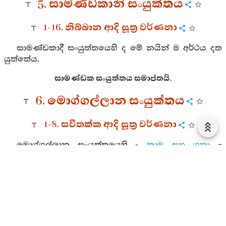
5. සාමණ්ඩකානි සංයුක්තය
1-16. නිබ්බාන ආදි සූත්‍ර වර්ණනා
සාමණ්ඩකාදී සංයුත්තයෙහි ද මේ නයින් ම අර්ථය දත
යුත්තේය.
සාමණ්ඩක සංයුත්තය සමාප්තයි.
6. මොග්ගල්ලාන සංයුක්තය
1-8. සවිතක්ක ආදි සූත්‍ර වර්ණනා
මොග්ගල්ලාන සංයුත්තයෙහි -
කාම සහ ගතා
=
නීවරණ පස සමග එකට යෙදුණු ප්‍රථම ධ්‍යානයෙන් නැඟී
සිටි ඔහුට වනාහී නීවරණ පස නිතර එළඹ සිටියේය.
එහෙයින් ඔහුට ප්‍රථම ධ්‍යානය පරිහානිගාමී විය. ඒ ප්‍රමාදය
දැක ශාස්තෲන් වහන්සේ ඔහුට ප්‍රමාද නොවන්නැයි
අවවාද දුන්හ. ද්විතීය ධ්‍යාන ආදියෙහි ද මේ පිළිවෙළින්ම
අරුත් දත යුත්තේය. අරමුණ සමග එක්වීම යන අදහස
සඳහා ම මෙහිදී “එක්වීම (සහගත)” යයි කියන ලදී.