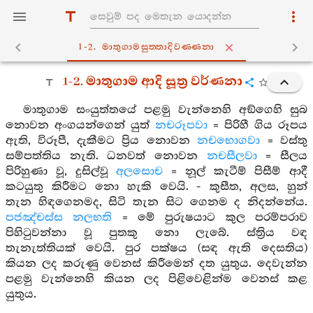
1-2. මාතුගාමසුත‍්තාදිවණ‍්ණනා
1-2. මාතුගාම ආදි සූත්‍ර වර්ණනා
මාතුගාම සංයුත්තයේ පළමු වැන්නෙහි අඞ්ගෙහි සුබ
නොවන අංගයන්ගෙන් යුත්
නචරූපවා
= පිරිහී ගිය රූපය
ඇති, විරූපී, දැකීමට ප්‍රිය නොවන
නචභොගවා
= වස්තු
සම්පත්තිය නැති. ධනවත් නොවන
නචසීලවා
= සීලය
පිරිහුණා වූ, දුසිල්වූ
අලසොච
= නූල් කැටීම් පිසීම් ආදී
කටයුතු කිරීමට නො හැකි වෙයි. - කුසීත, අලස, හුන්
තැන හිඳගෙනමද, සිටි තැන සිට ගෙනම ද නිදන්නේය.
පජඤ්චස්ස නලභති
= මේ පුරුෂයාට කුල පරම්පරාව
පිහිටුවන්නා වූ පුතකු නො ලැබේ. ස්ත්‍රිය වඳ
තැනැත්තියක් වෙයි. පුර පක්ෂය (සඳ ඇති දෙසතිය)
කියන ලද කරුණු වෙනස් කිරීමෙන් දත යුතුය. දෙවැන්න
පළමු වැන්නෙහි කියන ලද පිළිවෙළින්ම වෙනස් කළ
යුතුය.