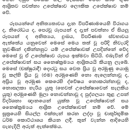
ආශ්‍රිතව පවත්නා උපේක්ෂාව ලෞකික උපේක්ෂාව නම්
වේ.
රූපයන්ගේ අනිත්‍යතාවය දැන විපරිණාමයෙහි විරාගය
ද, නිරෝධය ද, පෙරවූ රූපයන් ද දැන් පවත්නා ඒ සියලු
රූපයන් ද අනිත්‍යය, දුඃඛය, විපරිණාම ස්වභාවය
ඇත්තේය යනුවෙන් මෙසේ මෙය තත් වූ පරිදි නිවැරදි
නුවණින් දකින්නහුට යම් උපේක්ෂාවක් උපදින්නේ වේද
මෙසේ වූ ඒ උපේක්ෂාව රූපය ඉක්මවා සිටියි. එබැවින් ඒ
උපේක්ෂාවන් සය නෛෂ්ක්‍රම්‍යය ආශ්‍රිතයයි කියනු ලැබේ.
මෙසේ (චක්ෂුරාදී) දොරටු සය වෙත ප්‍රිය වූ අරමුණු යොමු
වූ කල්හි ප්‍රිය වූ (එම) අරමුණෙහි නො ඇලෙන්නාවූ ද,
අප්‍රිය වූ අරමුණ කෙරෙහි ද්වේෂය නොකරන්නාවූ ද,
නොසලකා හැරිය යුතු (හෙවත් උපේක්ෂාවෙන් සැලකිය
යුතු) අරමුණෙහි මුලා නොවන්නාවූ ද පුද්ගලයා තුළ උපන්
විදර්ශනා ඥානයෙන් යුක්ත වූ උපේක්ෂාවන් සය
නෛෂ්ක්‍රම්‍යය ආශ්‍රිත උපේක්ෂාවන් නම් වේ. මේ
සූත්‍රයෙහි සියල්ල එක්තැන් කරන ලද්දා වූ චාතුර්භූමික
ධර්ම කොට්ඨාශය කියන ලදී. තුන් වැන්න ආදියෙහි
පැහැදිලි අරුත් ඇත්තේමය.