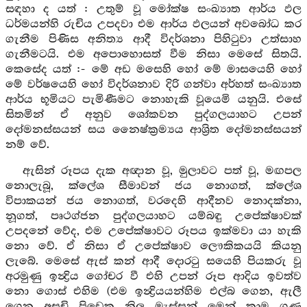
සඳහා ද යත් : උතුම් වූ මෝක්ෂ සංඛ්‍යාත ආර්ය ඵල
ධර්මයන්හි රුචිය උපදවා එම ආර්ය ඵලයන් අවබෝධ කර
ගැනීම පිණිස අනිත්‍ය ආදී විදර්ශනා පිහිටුවා උත්සාහ
ගැනීමටයි. එම අපොහොසත් වීම නිසා මෙසේ සිතයි.
කෙසේද යත් :- මේ අඩ මසෙහි හෝ මේ මාසයෙහි හෝ
මේ වර්ෂයෙහි හෝ විදර්ශනාව දිරි ගන්වා අර්හත් සංඛ්‍යාත
ආර්ය භූමියට පැමිණීමට නොහැකි වූයෙමි යනුයි. එසේ
සිතමින් ඒ අනුව ශෝකවන පුද්ගලයාහට උපන්
දෝමනස්සයන් සය නෛෂ්ක්‍රම්‍යය ආශ්‍රිත දෝමනස්සයන්
නම් වේ.
ඇසින් රූපය දැක අඥාන වූ, මුලාවට පත් වූ, මඟපල
නොලැබූ, ක්ලේශ සීමාවන් ජය නොගත්, ක්ලේශ
විපාකයන් ජය නොගත්, වරදෙහි ආදීනව නොදක්නා,
නූගත්, පෘථග්ජන පුද්ගලයාහට යම්බඳු උපේක්ෂාවක්
උපදනේ වේද, එම උපේක්ෂාවට රූපය ඉක්මවා යා හැකි
නො වේ. ඒ නිසා ඒ උපේක්ෂාව ලෞකිකයයි කියනු
ලැබේ. මෙසේ ඇස් කන් ආදී දොරටු සයෙහි පියකරු වූ
අරමුණු ඉන්‍ද්‍රිය ගෝචර වී එහි උපන් රූප ආදිය ඉවත්ව
නො ගොස් එහිම (එම ඉන්‍ද්‍රියයන්හිම එල්බ ගෙන, ඇලී
ගෙන අසුචි පිඩෙක නිල මැස්සන් මෙන් කාම ගුණ