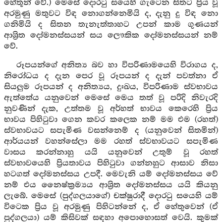
හේතූන් වේ.) මෙසේ දොරටු සයෙහි ගැටෙන සිතට ප්‍රිය වූ
අරමුණු මතුවට විඳ නොගන්නෙමියි ද, දැනු දු විඳ නො
ගනිමියි ද සිතන තැනැත්තාහට උපන් කාම ගුණයන්
ආශ්‍රිත දෝමනස්සයන් සය ලෞකික දෝමනස්සයන් නම්
වේ.
රූපයන්ගේ අනිත්‍ය බව හා විපරිණාමයෙහි විරාගය ද,
නිරෝධය ද දැන පෙර වූ රූපයන් ද දැන් පවත්නා ඒ
සියලුම රූපයන් ද අනිත්‍යය, දුඃඛය, විපරිණාම ස්වභාවය
ඇත්තේය යනුවෙන් මෙසේ මෙය තත් වූ පරිදි නිවැරදි
නුවණින් දැක, උත්තම වූ අර්හත් භාවය කෙරෙහි ප්‍රිය
භාවය පිහිටුවා ගෙන කවර කලෙක නම් මම එම (රහත්)
ස්වභාවයට සපැමිණ වසන්නෙම් ද (යනුවෙන් සිතමින්)
ආර්යයන් වහන්සේලා මම රහත් ස්වභාවයට සපැමිණ
වාසය කරන්නාහු යයි යනුවෙන් උතුම් වූ රහත්
ස්වභාවයෙහි ප්‍රියතාවය පිහිටුවා ගන්නහුට ආසාව නිසා
හටගත් දෝමනස්සය උපදී. මෙවැනි යම් දෝමනස්සය වේ
නම් එය නෛෂ්ක්‍රම්‍යය ආශ්‍රිත දෝමනස්සය යයි කියනු
ලැබේ. මෙසේ (පුද්ගලයාගේ) චක්ෂුරාදී දොරටු සයෙහි යම්
විටෙක ප්‍රිය වූ අරමුණු පිහිටන්නේ ද, ඒ හේතුවෙන් (ඒ
පුද්ගලයා) යම් කිසිවක් සඳහා අපොහොසත් වෙයි. කුමක්