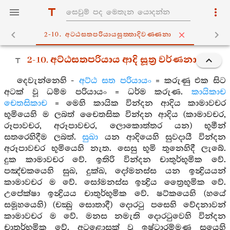
2-10. අට‍්ඨසතපරියායසුත‍්තාදිවණ‍්ණනා
2-10. අට්ඨසතපරියාය ආදි සූත්‍ර වර්ණනා
දෙවැන්නෙහි -
අට්ඨ සත පරියායං
= කරුණු එක සිට
අටක් වූ ධම්ම පරියායං = ධර්ම කරුණ.
කායිකාච
චෙතසිකාච
= මෙහි කායික වින්දන ආදිය කාමාවචර
භූමියෙහි ම ලබත් චෛතසික වින්දන ආදිය (කාමාවචර,
රූපාවචර, අරූපාවචර, ලොකොත්තර යන) භූමීන්
සතරෙහිදීම ලබත්.
සුඛා
යන ආදියෙහි සුවදායී වින්දන
අරූපාවචර භූමියෙහි නැත. සෙසු භූමි තුනෙහිදී ලැබේ.
දුක කාමාවචර වේ. ඉතිරි වින්දන චාතුර්භූමික වේ.
පඤ්චකයෙහි සුඛ, දුක්ඛ, දෝමනස්ස යන ඉන්‍ද්‍රියයන්
කාමාවචර ම වේ. සෝමනස්ස ඉන්‍ද්‍රිය ත්‍රෛභූමික වේ.
උපේක්ෂා ඉන්‍ද්‍රියය චාතුර්භූමික වේ. ෂට්කයෙහි (හයේ
සමූහයෙහි) (චක්‍ඛු සොතාදී) දොරටු පසෙහි වේදනාවන්
කාමාවචර ම වේ. මනස නමැති දොරටුවෙහි වින්දන
චාතුර්භූමික වේ. අටළොසක් වූ ඉෂ්ටාරම්මණ සයෙහි