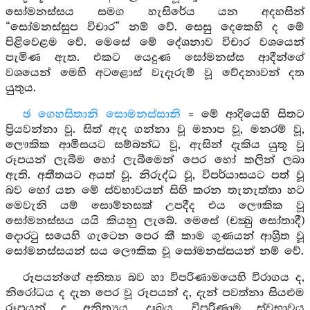
සෝමනස්සය සමග හැසිරේය යන අදහසින්
“සෝමනස්සුප විචාර” නම් වේ. සෙසු දෙකෙහි ද මේ
පිළිවෙළම වේ. මෙසේ මේ දේශනාව විචාර වශයෙන්
පැමිණ ඇත. එකට යෙදුණ සෝමනස්ස ආදීන්ගේ
වශයෙන් මෙහි අටළොස් වැදෑරුම් වූ වේදනාවන් දත
යුතුය.
ඡ ගෙහසිතානි සොමනස්සානි
= මේ ආදියෙහි සිතට
ප්‍රියවන්නා වූ. සිත් ඇද ගන්නා වූ මනාප වූ, මනරම් වූ,
ලෞකික ආමිසයට සම්බන්ධ වූ, ඇසින් දැකිය යුතු වූ
රූපයන් ලැබීම හෝ ලැබීමෙන් පෙර හෝ කලින් ලබා
ඇති. අතීතයට අයත් වූ. නිරුද්ධ වූ, විපර්යාසයට පත් වූ
බව හෝ යන මේ ස්වභාවයන් සිහි කරන තැනැත්තා හට
මෙවැනි යම් සොම්නසක් උපදීද එය ලෞකික වූ
සෝමනස්සය යයි කියනු ලැබේ. මෙසේ (චක්‍ඛු සෝතාදී)
දොරටු සයෙහි ගැටෙන පෙර කී කාම ගුණයන් ආශ්‍රිත වූ
සෝමනස්සයන් සය ලෞකික වූ සෝමනස්සයන් නම් වේ.
රූපයන්ගේ අනිත්‍ය බව හා විපරිණාමයෙහි විරාගය ද,
නිරෝධය ද දැන පෙර වූ රූපයන් ද, දැන් පවත්නා සියළුම
රූපයන් ද අනිත්‍යය, දුඃඛය, විපරිණාම ස්වභාවය