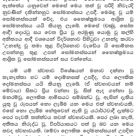
ඇත්තේය යනුවෙන් මෙසේ මෙය තත් වූ පරිදි නිවැරදි
නුවණින් දකින්නහුට සෝමනස්සය උපදී. මෙබඳු වූ යම්
සෝමනස්සයක් වේද, එය නෛෂ්ක්‍රම්‍යය ආශ්‍රිත වූ
සෝමනස්සය යයි කියනු ලැබේ. මෙසේ (චක්‍ඛු, සෝත
ආදී) දොරටු සය වෙත ප්‍රිය වූ අරමුණු යොමු වූ කල්හි
අනිත්‍යය ආදී වශයෙන් විදර්ශනාව පිහිටුවා උනන්දු කරවා
“උනන්දු වූ තමා තුළ විදර්ශනාව වැඩේය යි සොම්නස
උපන්නහු තුළ උපන් සෝමනස්සයන් නෛෂ්ක්‍රම්‍යය
ආශ්‍රිත වූ සෝමනස්සයන් සය වන්නේය.
යම් යම් ස්වභාව විශේෂයන් මනාව දක්නා වූ
තැනැත්තා හට යම් දොම්නසක් උපදීද, එය ලෞකික
දෝමනස්සය යයි කියනු ලැබේ. (ඒ ස්වභාවයන් නම්
මේවාය) සිතට ප්‍රිය වන්නා වූ, සිත් ඇද ගන්නා වූ,
මනරම්වූ, ලෞකික ආමිසයට සම්බන්ධ වූ, ඇසින් දැකිය
යුතු වූ රූපයන් නො ලැබීම යන මෙය එක් ස්වභාවයකි.
එසේ නො ලැබීම හේතුවෙන් ඇති වූ යථාර්ථවාදී දැක්මට
පෙර පැවති තත්ත්වය තවත් ස්වභාවයකි. පෙර ලබා නැති,
අතීතය නිරුද්ධ වූ, විපර්යාසයට පත් වූ බව යන මෙය
තවද ස්වභාවයකි. (මේවා ලෞකික දෝමනස්සයන් උපදින