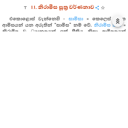
11. නිරාමිස සූත්‍ර වර්ණනාව
එකොළොස් වැන්නෙහි -
සාමිසා
= කෙලෙස් සහිත
ආමිසයන් යන අරුතින් “සාමිස” නම් වේ.
නිරාමිස තරා
=
නිරාමිෂ වූ ධ්‍යානයෙන් ලත් ප්‍රීතිය නිසා ආමිෂයෙන්
වඩාත් බැහැර වූයේ වෙයි. ධ්‍යානයන් දෙකෙහිදී ප්‍රීතිය
මහග්ගත හෝ ලෝකෝත්තර නොවන්නේ ද? නුවණින්
සලකා බැලීමේ ප්‍රීතිය ලෞකික වුව ද ඒ ප්‍රීතීය කුමක්
හෙයින් ආමිසයෙන් තොර වූයේ වෙයි ද? ශාන්ත ප්‍රණීත
ධර්මයන් නුවණින් සලකා බැලීම් වශයෙන් උපන් බැවිනි.
යම් සේ වනාහී රජුට කුලුපග වූ සුලු සේවකයා
බාධාරහිතව සුවසේ රජ මැදුරට පිවිසෙනුයේ සිටු සෙනෙවි
ආදීනට පා පහර වැදුණ නමුදු සැලකිල්ලට නොගනියි.
කුමක් හෙයින්ද යත් රජුගේ ආසන්න සේවකයකු
බැවිනි. මෙසේ හෙතෙම අන් අයට වඩා උසස් වෙයි.
මෙසේ මෙම නිරාමිෂ ප්‍රීතිය ද ශාන්ත ප්‍රණීත ධර්මයන්
නුවණින් සලකා බැලීම් වශයෙන් උපන් බැවින්
ලෝකෝත්තර ප්‍රීතියට ද වඩා උසස් යයි දත යුතුය. සෙසු
අවස්ථාවන්හිදී ද මේ පිළිවෙළම වේ.