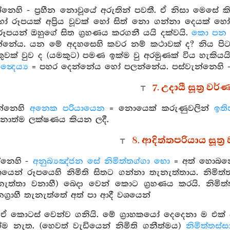
න්නෙහි - ප්‍රහීන නොවූයේ අරුතින් පවතී. ඒ නිසා මෙසේ 
 රූපයක් අප්‍රිය වූවක් හෝ සිත් නො ගන්නා දෙයක් හෝ
රූපයන් ඔහුගේ සිත ග්‍රහණය කරගනී යයි දක්වයි.
කො පන ව
්නේය. යන මේ අදහසෙහි කවර නම් කථාවක් ද? නිය පිටට ගත
ුවක් වුව ද (යමකුට) පමණ ඉක්ම වු අරමුණක් විය හැකියය
ින්‍දෙය්‍ය
= පහර දෙන්නේය හෝ පලන්නේය. පස්වැන්නෙහි 
7. උදායී සූත්‍ර වර
න්නෙහි
අනෙක පරියායෙන
= නොයෙක් කරුණුවලින්
ඉති
නාත්ම ලක්ෂණය කියන ලදී.
8. ආදිත්තපරියාය සූත්‍
්නෙහි -
අනුබ්‍යඤ්ජන සේ නිමිත්තග්ගා භො
= අත් හොබනේ
ෙන් රූපයෙහි නිමිති සිතට ගන්නා තැනැත්තාය. නිමිත්ත
ැත්තා වනාහී) බෙදා වෙන් කොට ග්‍රහණය කරයි. නිමිත්තග්
නග්‍රාහී තැනැත්තේ අත් පා ආදී වශයෙන්
 ඒ කොටස් වෙන්ව ගනියි. මේ ග්‍රාහකයෝ දෙදෙනා ම එක් 
ක්ම නැත. (හෙවත් වැඩියෙන් නිමිති ගනීත්මය)
නිමිත්තස්