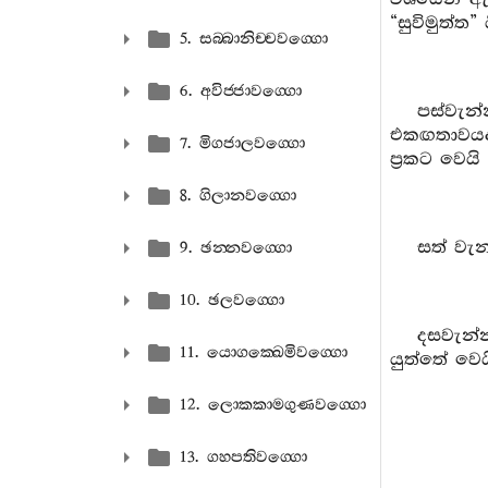
“සුවිමුත්ත
5. සබ‍්බානිච‍්චවග‍්ගො
6. අවිජ‍්ජාවග‍්ගො
පස්වැන
එකඟතාවයද,
7. මිගජාලවග‍්ගො
ප්‍රකට වෙ
8. ගිලානවග‍්ගො
සත් වැන
9. ඡන‍්නවග‍්ගො
10. ඡලවග‍්ගො
දසවැන්
11. යොගක‍්ඛෙමිවග‍්ගො
යුත්තේ වෙය
12. ලොකකාමගුණවග‍්ගො
13. ගහපතිවග‍්ගො