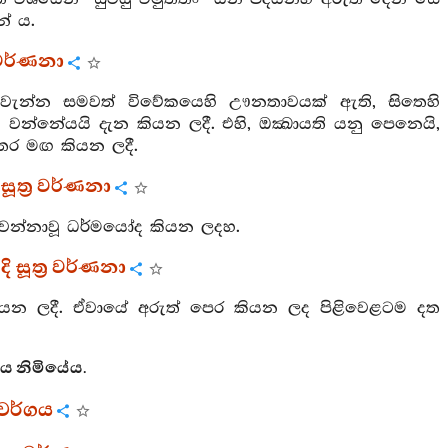
ේ ය.
ර වර්ණනා
වැන්න සමවත් විවේකයෙහි ඌනතාවයක් ඇති, සිතෙහි
නේයයි දැන කියන ලදී. එහි, ඔක්‍ඛායති යනු පෙනෙයි,
තර මඟ කියන ලදී.
සූත්‍ර වර්ණනා
 කරවන්නාවූ ධර්මයෝද කියන ලදහ.
ි සූත්‍ර වර්ණනා
 කියන ලදී. ඒවායේ අරුත් පෙර කියන ලද පිළිවෙළටම දත
ගය නිමියේය.
 වර්ගය