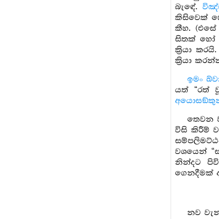
බැඳේ.
විඤ
කිසිවෙක් 
කීහ. (එස
සිතක් හෝ 
ක්‍රියා ක
ක්‍රියා කර
ඉමං ඛ්ව
යත් “රත් 
අයොසඞ්කු
තෙවන ව
විසි කිරීම
සම්පලිමට්ඨ
වශයෙන් “සම
නින්දට පිව
ගෙනදීමක් 
නව වැන