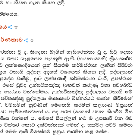
ැත්ම හා නිවන ගැන කියන ලදී.
නිමියේය.
්ගය
 වර්ණනාව
න්නා වූ ද, තිදෙනා බැගින් හැසිරෙන්නා වූ ද, සිවු දෙනා
මග එකට ගැළපෙන පැවතුම් ඇති. (භාවනාවෙහි) ක්‍රියාකාරීව
 ලක්ෂණාදියෙන් යුත් සියළුම කර්මස්ථාන ලාභීන් පිරිවරා
‍රය වනාහී පුද්ගල අදහස් වශයෙන් කියන ලදී. පුද්ගලයන්
රදේශ වාසීවූ, දුඃඛ ලක්ෂණාදී කර්මස්ථාන ධාරී, උපස්ථාන
ලදී. එසේ වුවද උග්ඝටිතඤ්ඤ (හෙවත් කරුණු වහා අවබෝධ
ෙය යෝග්‍ය වන්නේමය. උග්ඝටිතඤ්ඤ පුද්ගලයා වනාහී මේ
ිපචිතඤ්ඤු පුද්ගලයා මාතෘකාව විස්තරයට භාජන කිරීමෙන්
, විමසමින් නුවණින් මෙනෙහි කරමින් කළ්‍යාණ මිත්‍රයන්
ාවයට පැමිණෙන්නෝ ය. පද පරම (හෙවත් වචන කියවීම මිස
් පිණිස වන්නේ ය. මෙසේ සියල්ලන් හට ම උපකාරී වන බව
 විස්තර කොට දක්වන්නාක් මෙන් ද. සක්වල පව්ව කම්පා
් මෙම ආසී විසෝපම සූත්‍රය ආරම්භ කළ සේක.