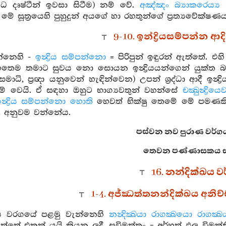
ිධ දෘෂ්ටීන් ඉවසා සිටීම) නම් වේ.
අඤ්ඤං බ්‍යාකරෙය්‍ය
=
ේ සූත්‍රයෙහි පුහුදුන් අයගේ හා රහතුන්ගේ ප්‍රත්‍යවේක
9-10. ඉන්ද්‍රියසම්පන්න ආදි
්නෙහි -
ඉන්‍ද්‍රිය සම්පන්නො
= පිරිපුන් ඉඳුරන් ඇත්තේ. එහි
තෙම තමාට සුවය නො සොයන ඉන්‍ද්‍රියයන්ගෙන් යුක්ත බැවින
සමාධි, ප්‍රඥා යනුවෙන් හැඳින්වෙන) උපන් ශ්‍රද්ධා ආදී ඉන්‍ද්‍රි
් වෙයි. ඒ සඳහා ඔහුට භාග්‍යවතුන් වහන්සේ
චක්‍ඛුන්‍ද්‍රියෙ
ඉන්‍ද්‍රිය සම්පන්නො හොති
හෙවත් භික්ෂු තෙමේ මේ පමණකින්
ළ අනුවම වන්නේය.
පස්වන නව පුරාණ වර්ගය
තෙවන පණ්ණාසකය සම
16. නන්දික්ඛය ව
1-4. අජ්ඣත්තනන්දික්ඛය අනිච්ච
්‍ඛය වරගයේ පළමු වැන්නෙහි
නන්‍දික්‍ඛයා රාගක්‍ඛයො රාගක්‍ඛ
තේ එකක් යයි කියන ලදී. සුවිමුත්තං = අර්හත් ඵල විමුක්