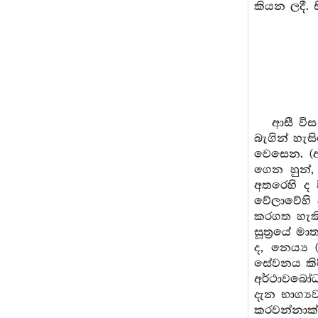
කියන ලදී. 
ආසී විස
බැගින් හැස
වෙසෙන. (අන
ගෙන හුන්,
අතරෙහි ද ව
වේලාවේහි 
කරගත හැකි
සූත්‍රයේ 
ද, නෙය්‍ය 
සේවනය කිර
අර්ථාවබෝධ
දැන භාග්‍
කරවන්නාක්