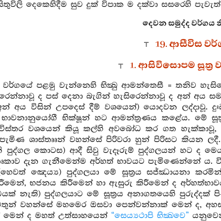
සිතුවිලි දෙකෙහිදීම සුව දුක් විපාක ම දක්වා සසරෙහි පැව
දෙවන සමුද්ද වර්ගය 
19. ආසීවිස වර
1. ආසිවිසොපම සූත්‍ර
 වර්ගයේ පළමු වැන්නෙහි භික්‍ඛු ආමන්තෙසී = තනිව හැසිරෙ
ිරෙන්නාවූ ද පස් දෙනා බැගින් හැසිරෙන්නාවූ ද අන් අය ස
් අය විසින් උපදෙස් දීම් වශයෙන්) යොදවන ලද්දාවූ. දුඃඛ
 භාවනානුයෝගී භික්ෂූන් හට ආමන්ත්‍රණය කළේය. මේ සූත්
ිස්තර වශයෙන් කියූ කල්හි අවබෝධ කර ගත හැක්කාවූ, ප්‍
පැමිණ ශාස්තෲන් වහන්සේ පිරිවරා හුන් පිරිසට කියන 
 පුද්ගල කොටස) ආදී සිවු වැදෑරුම් පුද්ගලයන් හට ද ම
මාතෘකාව දැන ගැනීමෙන්ම අර්හත් භාවයට පැමිණෙන්නේ ය. ව
(හෙවත් ඤෙය්‍ය) පුද්ගලයා මේ සූත්‍රය සජ්ඣායනා කරමින්
ීමෙන්, භජනය කිරීමෙන් හා ඇසුරු කිරීමෙන් ද අර්හත්භ
යක් නැති) පුද්ගලයාට මේ සූත්‍රය අනාගතයෙහි පුරුද්දක
යවතුන් වහන්සේ මහමෙර ඔසවා පෙන්වන්නාක් මෙන් ද, අහස
 මෙන් ද මහත් උත්සාහයෙන්
“සෙය්‍යථාපි භික්‍ඛවෙ”
යනුවෙන