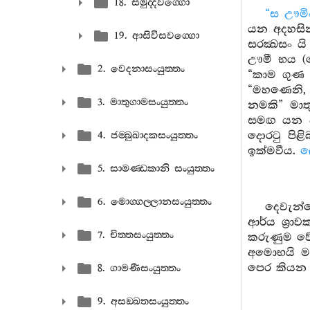
18. සමුද‍්දවග‍්ගො
“ස ඌමි
යන අදහසි
19. ආසිවිසවග‍්ගො
සරක්‍ඛසං 
ඌමී භය (හ
2. වෙදනාසංයුත‍්තං
“කාම ගුණ (
“මහණෙනි, 
3. මාතුගාමසංයුත‍්තං
නමකි” මාත
සමඟ යන අර
දොරටු පිළ
4. ජම‍්බුඛාදකසංයුත‍්තං
ඉක්මවීය.
ල
5. සාමණ‍්ඩකානි සංයුත‍්තං
6. මොග‍්ගල‍්ලානසංයුත‍්තං
දෙවැන්
ආර්ය ශ්‍රා
7. චිත‍්තසංයුත‍්තං
කරුණුම ව
අමොභයි මච
පෙර කියන ල
8. ගාමණීසංයුත‍්තං
9. අසඞ‍්ඛතසංයුත‍්තං