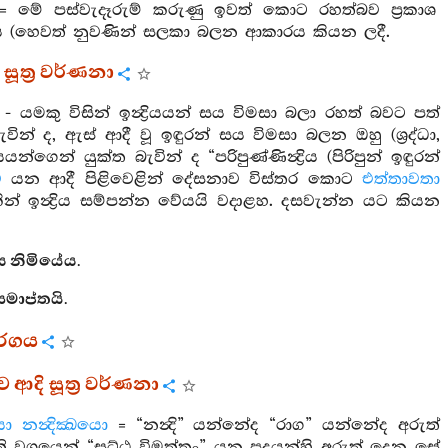
 මේ පස්වැදෑරුම් කරුණු ඉවත් කොට රහත්බව ප්‍රකාශ
්ෂණය (හෙවත් නුවණින් සලකා බලන ආකාරය කියන ලදී.
 සූත්‍ර වර්ණනා
 - යමකු විසින් ඉන්‍ද්‍රියයන් සය විමසා බලා රහත් බවට පත්
් ද, ඇස් ආදී වූ ඉඳුරන් සය විමසා බලන ඔහු (ශ්‍රද්ධා,
යයන්ගෙන් යුක්ත බැවින් ද “පරිපුණ්ණින්‍ද්‍රිය (පිරිපුන් ඉඳුරන්
ව
යන ආදී පිළිවෙළින් දේසනාව විස්තර කොට
එත්තාවතා
 ඉන්‍ද්‍රිය සම්පන්න වේයයි වදාළහ. දසවැන්න යට කියන
 නිමියේය.
ාප්තයි.
ර්ගය
 ආදි සූත්‍ර වර්ණනා
යා නන්‍දික්‍ඛයො
= “නන්‍දි” යන්නේද “රාග” යන්නේද අරුත්
ති වශයෙන් “සුට්ඨු විමුත්තං” යන පදයන්හි අරුත් දෙන සේ