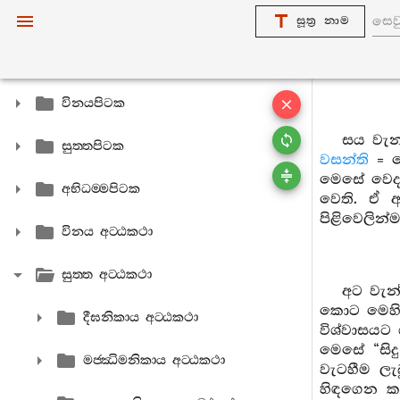
සූත්‍ර නාම
විනයපිටක
සය වැන
සුත‍්තපිටක
වසන්ති
= ම
මෙසේ වෙදක
අභිධම‍්මපිටක
වෙති. ඒ ආ
පිළිවෙලින්
විනය අට‍්ඨකථා
සුත‍්ත අට‍්ඨකථා
අට වැන
කොට මෙහිද
දීඝනිකාය අට‍්ඨකථා
විශ්වාසයට
මෙසේ “සි
මජ‍්ඣිමනිකාය අට‍්ඨකථා
වැටහීම ලැ
හිඳගෙන කල