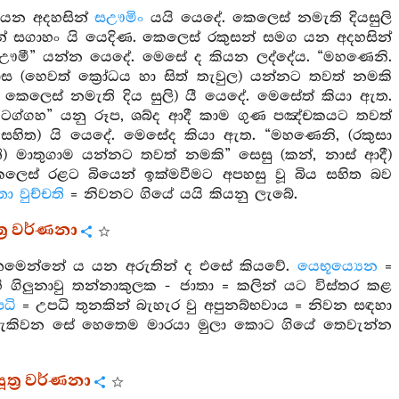
 යන අදහසින්
සඌමිං
යයි යෙදේ. කෙලෙස් නමැති දියසුලි
න් සගාහං යි යෙදිණ. කෙලෙස් රකුසන් සමග යන අදහසින්
ද ”සඌමී” යන්න යෙදේ. මෙසේ ද කියන ලද්දේය. “මහණෙනි.
(හෙවත් ක්‍රෝධය හා සිත් තැවුල) යන්නට තවත් නමකි
කෙලෙස් නමැති දිය සුලි) යී යෙදේ. මෙසේත් කියා ඇත.
ට්ටග්ගහ” යනු රූප, ශබ්ද ආදී කාම ගුණ පඤ්චකයට තවත්
ුසා සහිත) යි යෙදේ. මෙසේද කියා ඇත. “මහණෙනි, (රකුසා
ි) මාතුගාම යන්නට තවත් නමකි” සෙසු (කන්, නාස් ආදී)
ෙස් රළට බියෙන් ඉක්මවීමට අපහසු වූ බිය සහිත බව
 වුච්චති
= නිවනට ගියේ යයි කියනු ලැබේ.
ත්‍ර වර්ණනා
තෙමෙන්නේ ය යන අරුතින් ද එසේ කියවේ.
යෙභූය්‍යෙන
=
ෙහි ගිලුනාවු තන්නාකුලක - ජාතා = කලින් යට විස්තර කළ
පධි
= උපධි තුනකින් බැහැර වු අපුනබ්භවාය = නිවන සඳහා
ො හැකිවන සේ හෙතෙම මාරයා මුලා කොට ගියේ තෙවැන්න
ූත්‍ර වර්ණනා