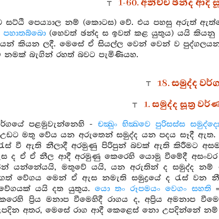
1-60. අනිච්ච ඡන්ද ආදි ස
 සට්ඨි පෙය්‍යාල නම් (කොටස) වේ. එය පහසු අරුත් ඇත්තේ
ො පහාතබ්බො
(හෙවත් ඡන්ද ස ඉවත් කළ යුතුය) යයි කියන
ෙන් කියන ලදී. මෙසේ ඒ සියල්ල වෙන් වෙන් ව පුද්ගලයන්
ැට නමක් බැගින් රහත් බවට පැමිණියහ.
18. සමුද්ද වර්
1. සමුද්ද සූත්‍ර ව
 වර්ගයේ පළමුවැන්නෙහි -
චක්‍ඛුං භික්‍ඛවෙ පුරිසස්ස සමුද්ද
ඩට මතු වේය යන අරුතෙන් සමුද්ද යන පදය සෑදී ඇත. ඇ
රැස් වී ඇති නීලාදී අරමුණු පිරිපුන් බවක් ඇති කිරීමට 
ස ද ඒ ඒ නීල ආදී අරමුණු කෙරෙහි යොමු වීමේදී අසංව
න් යන්නේයයි, මතුවේ යයි, යන අරුතින් ද සමුද්ද නම්
ටගත් වේගය මෙන් ඒ ඇස නමැති සමුද්‍රයේ ද රැස් ව
වේගයක් යයි දත යුතුය.
යො තං රූපමයං වෙගං සහති
=
රෙහි ප්‍රිය මනාප වීමෙහිදී රාගය ද, අප්‍රිය අමනාප වී
දින අතර, මෙසේ රාග ආදී කෙළෙස් නො උපදින්නේ නම් උ