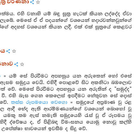
ූත්‍ර වර්ණනා
මය. එහි වනාහි යම් බඳු සූත්‍ර හැටක් කියන ලද්දේද ඒවා
ු ලැබේ. මෙසේ ඒ ඒ පදයන්ගේ වශයෙන් හදාරවන්නවුන්ගේ
ගේ අදහස් වශයෙන් කියන ලදී. එක් එක් සූත්‍රයේ කෙළවර
ගය
ර්ණනාව
ො
= යම් සේ පිරවීමට අපහසුය යන අරුතෙන් හෝ එසේ
සම සමුද්‍රය වෙයි. එහිදී පොළවේ සිට අකනිටා බඹලොව
අසමත් වේ. මෙසේ පිරවීමට අපහසුය යන අරුතින් ද ”සමුද්ද”
ර වී. එහි බැස ගෙන කෙලෙස් ඉපදීමට හේතුවන සේ දොස්
 වේ.
තස්ස රූපමයො වෙගො
= සමුද්‍රයේ අප්‍රමාණ වු රළ
න නීල ආදී භේද ඇති ආරම්මණයන්ගේ වශයෙන් බොහෝ වූ
 යමකු තම ඇස් නමැති සමුද්‍රයෙහි රැස් වූ ඒ රූපමය වු
මෙහිදී ද්වේෂය ද, ඒ පිළිබඳ විමංසනය යොමු නොවූ කල්හි
පේක්ෂා භාවයෙන් ඉවසීම ද සිදු වේ.