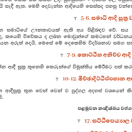
” යි සෑදී ඇත. මෙහි දෙවැන්න ආදියෙහි සෙස්සද පහසු වන්න
5-6. සමාධි ආදි සූත්‍
්න සමාධියේ ඌනතාවයක් ඇති අය පිළිබඳව වේ. සය 
 කයෙහි විවේකය ද ලබන මොවුන්ගේ කමටහන් වර්ධනය වන්
යි යන අරුත් දෙයි. මෙසේ මේ දෙකෙහිම විදර්ශනාව සමග ස
7-9. කොට්ඨිත අනිච්ච ආදි 
්න ආදී සූත්‍ර තුනෙහි තෙරුන්ගේ විමුක්තිය මේරීමට පත්
10-12. මිච්ඡාදිට්ඨිප්පහාන ආද
න ආදීසූත්‍ර තුන වෙන් වෙන් ව පුද්ගල අදහස් වශයෙන්
ි.
පළමුවන නන්‍දික්‍ඛය වග්
17. සට්ඨිපෙය්‍යාල