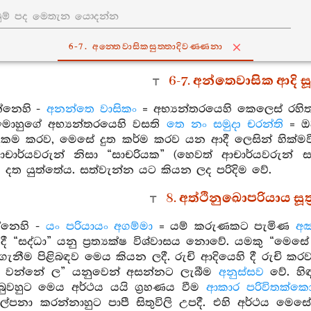
6-7. අන‍්තෙවාසිකසුත‍්තාදිවණ‍්ණනා
6-7. අන්තෙවාසික ආදි සූ
්නෙහි -
අනන්තෙ වාසිකං
= අභ්‍යන්තරයෙහි කෙලෙස් රහ
ොහුගේ අභ්‍යන්තරයෙහි වසති
තෙ නං සමුදා චරන්ති
= ඔව
ම කරව, මෙසේ දුත කර්ම කරව යන ආදී ලෙසින් හික්මවීම
චාර්යවරුන් නිසා “සාචරියක” (හෙවත් ආචාර්යවරුන්
ම දත යුත්තේය. සත්වැන්න යට කියන ලද පරිදිම වේ.
8. අත්ථිනුඛොපරියාය සූත
්නෙහි -
යං පරියායං අගම්මා
= යම් කරුණකට පැමිණ
අඤ
ී “සද්ධා” යනු ප්‍රත්‍යක්ෂ විශ්වාසය නොවේ. යමකු “මෙ
 ගැනීම පිළිබඳව මෙය කියන ලදී. රුචි ආදියෙහි දී රුචි 
දු වන්නේ ල” යනුවෙන් අසන්නට ලැබීම
අනුස්සව
වේ. හි
බුවහුට මෙය අර්ථය යයි ග්‍රහණය වීම
ආකාර පරිවිතක්ක
්පනා කරන්නාහුට පාපී සිතුවිලි උපදී. එහි අර්ථය මෙ