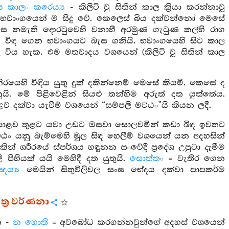
 කාලං කරෙය්‍ය
- කිලිටි වු සිතින් කාල ක්‍රියා කරන්නාවූ
ීම භවාංගයෙන් ම සිදු වේ. කෙලෙස් බිය දක්වන්නෝ මෙසේ
 නමැති දොරටුවෙහි වනාහී අරමුණ ගැටුණ කල්හි රාග
 විඳ ගෙන භවාංගයට බැස ගනියි. භවාංගයෙහි සිට කාල
 විය හැක. එම මතවාදය වශයෙන් (කිලිටි වූ සිතින් කාල
ෙහි විඳිය යුතු දුක් දකින්නෙම් මෙසේ කියමි. කෙසේ ද
ි. මේ පිළිවෙළින් සියළු තන්හිම අරුත් දත යුත්තේය.
ව දක්වා යැවීම් වශයෙන් “සම්පලි මට්ඨං”යි කියන ලදී.
 පොළව තුළට යවා උඩට ඔසවා සොලවමින් කඩා බිඳ ඉවතට
ිමට්ඨං යනු බැම්මෙහි මුල සිඳ හෙලීම් වශයෙන් යන අදහසින්
කින් ශරීරයේ ස්පර්ශය හඳුනන සංවේදී ප්‍රදේශ උපුටා දැමීම
පිහියක් යයි මෙහිදී දත යුතුයි.
සොත්තං
= වැතිර ගෙන
ෙය්‍ය
මෙයින් සිතුවිලිවල සංඝ භේදය දක්වා පාපකර්ම
ත්‍ර වර්ණනා
න -
න හොති
= අවබෝධ කරගන්නවුන්ගේ අදහස් වශයෙන්