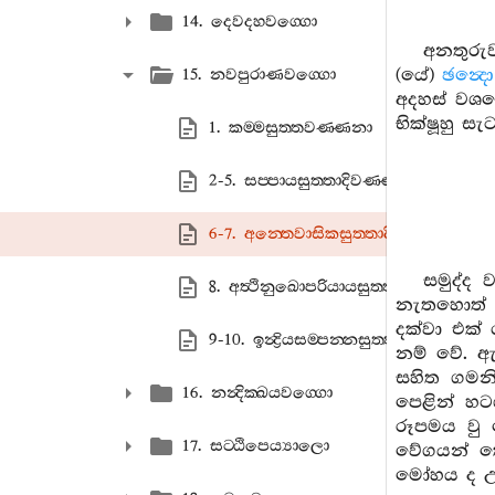
14. දෙවදහවග‍්ගො
අනතුරුව
(යේ)
ඡන්‍ද
15. නවපුරාණවග‍්ගො
අදහස් වශය
භික්ෂූහු ස
1. කම‍්මසුත‍්තවණ‍්ණනා
2-5. සප‍්පායසුත‍්තාදිවණ‍්ණනා
6-7. අන‍්තෙවාසිකසුත‍්තාදිවණ‍්ණනා
සමුද්ද
8. අත්‍ථිනුඛොපරියායසුත‍්තවණ‍්ණනා
නැතහොත් උ
දක්වා එක් 
9-10. ඉන්‍ද්‍රියසම‍්පන‍්නසුත‍්තාදිවණ‍්ණනා
නම් වේ. ඇ
සහිත ගමනි
16. නන්‍දික‍්ඛයවග‍්ගො
පෙළින් හ
රූපමය වු 
17. සට‍්ඨිපෙය්‍යාලො
වේගයන් කෙ
මෝහය ද උප