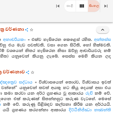
පාළි
සිංහල
ත්‍ර වර්ණනා
ිත
අනාචරියකං
= එක්ව හැසිරෙන කෙළෙස් රහිත.
අන්තස්ස
්හු එය මැඩ පවත්වති, වසා ගෙන සිටිති, හෝ හික්මවති.
් වශයෙන් නිතර හැසිරෙන නිසා ඔව්හු ආචාර්යවරු නම්
 සහිත) යනුවෙන් කියනු ලැබේ. සෙස්ස මෙහි කියන ලද
්‍ර වර්ණනාව
්ඤත්‍රෙව සද්ධාය
= විශ්වාසයෙන් තොරව, විශ්වාසය ඉවත්
සේ වන්නේ” යනුවෙන් තවත් අයකු හට කියූ දෙයක් අසා එය
කරවා කමා කරවා යන අර්ථ ග්‍රහණය වූ ආකාරය
රුචි
නම් වේ.
ඳගෙන එක් කරුණක් සිතන්නහුට කරුණ වැටහේ. මෙසේ
ො
නම් වේ. කරුණු පිළිබඳව කල්පනා කිරීම යන අර්ථයයි.
සේ යයි ග්‍රහණය කරගන්නා ආකාරය
දිට්ඨිනිජ්ඣා නක්‍ඛන්ති