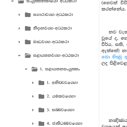
සංයුත‍්තනිකායො අට‍්ඨකථා
(හෙවත් විව
කරන්නේය. ම
සගාථාවග‍්ග-අට‍්ඨකථා
නිදානවග‍්ග-අට‍්ඨකථා
නව වැන
වූයේ ද, හෙ
ඛන්‍ධවග‍්ග-අට‍්ඨකථා
වීර්ය, සති, 
ඇත්තේ) නම
සළායතනවග‍්ග-අට‍්ඨකථා
ඛො භික්‍ඛු 
ලද පිළිවෙ
1. සළායතනසංයුත‍්තං
1. අනිච‍්චවග‍්ගො
2. යමකවග‍්ගො
3. සබ‍්බවග‍්ගො
නන්‍දික
4. ජාතිධම‍්මවග‍්ගො
වශයෙන් ඇත්