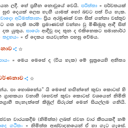
කියන ලදී. හේ ප්‍රහීන නොවූයේ වෙයි.
පරිත්තා
= පර්වතයක්
 සුළු දෙයක් ලෙස හැඟී යාමක් හෝ බවට පත් විය හැක.
ාදො අධිමත්තානං
ප්‍රිය අරමුණක් වන සිත් ගන්නා වස්තුව
 හැකි තරම් ප්‍රමාණවත් වන්නා වු මිණිමුතු ආදී සිත්
ි දත යුතුය.
සාරො
ආදීවූ පද තුන ද එකිනෙකට සමානාර්ථ
-
තදුභයං
= ඒ දෙකය සයවැන්න පහසු වේමය.
්ණනාව
පායං
= මෙය මෙසේ ද (විය හැක) මේ සූත්‍රයෙහි අනිත්‍ය
ර වර්ණනාව
ය. පා හොබනේය” යි මෙසේ හඟින්නේ කුඩා කොටස් හි
 ග්‍රාහකයා වනාහී (හෙවත් කුඩා කොටස් වශයෙන් නිමිති
‍රාහී තැනැත්තේ කිඹුල් සිරුරක් මෙන් සියල්ලම ගනියි.
ජවන වාරයකදීම (නිමිත්ත) ලබත් ජවන වාර කීපයකදී නම්
සාදෙ ගථිතං
= නිමිත්ත ආස්වාදනයෙන් ඒ හා ගැට ගැසේ.