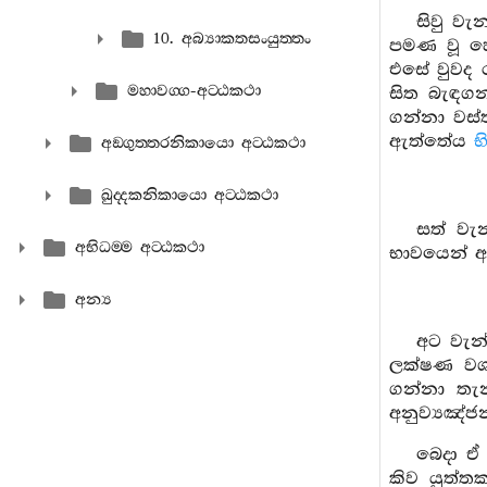
සිවු වැ
10. අබ්‍යාකතසංයුත‍්තං
පමණ වූ හෝ
එසේ වුවද 
මහාවග‍්ග-අට‍්ඨකථා
සිත බැඳගන
ගන්නා වස්ත
ඇත්තේය
භ
අඞ‍්ගුත‍්තරනිකායො අට‍්ඨකථා
ඛුද‍්දකනිකායො අට‍්ඨකථා
සත් වැ
අභිධම‍්ම අට‍්ඨකථා
භාවයෙන් අ
අන්‍ය
අට වැන
ලක්ෂණ වශය
ගන්නා තැන
අනුව්‍යඤ්ජ
බෙදා ඒ
කිව යුත්ත