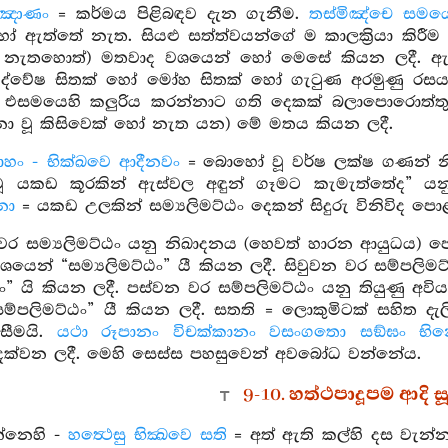
්ඤාණං
= කර්මය පිළිබඳව දැන ගැනීම.
තස්මිඤ්චෙ සමයෙ
හෝ ඇත්තේ නැත. සියළු සත්ත්වයන්ගේ ම කාලක්‍රියා කිර
ේ නැතහොත්) මතවාද වශයෙන් හෝ මෙසේ කියන ලදී. ඇස
ද්වේෂ සිතක් හෝ මෝහ සිතක් හෝ ගැටුණ අරමුණු රසය
රයි. එසමයෙහි කලුරිය කරන්නාට ගති දෙකක් බලාපොරොත්තු
න්නා වූ කිසිවෙක් හෝ නැත යන) මේ මතය කියන ලදී.
ාහං - භික්ඛවෙ ආදීනවං
= බොහෝ වූ වර්ෂ ලක්ෂ ගණන් නිරය
වූ යකඩ කූරකින් ඇස්වල අඳුන් ගෑමට කැමැත්තේද” යනුය
නා
= යකඩ උලකින් සම්‍යලිමට්ඨං දෙකන් සිදුරු විනිවිද පොළ
ර සම්‍යලිමට්ඨං යනු නිඛාදනය (හෙවත් හාරන ආයුධය)
් වශයෙන් “සම්‍යලිමට්ඨං” යී කියන ලදී. සිවුවන වර සම්පල
ං” යි කියන ලදී. පස්වන වර සම්පලිමට්ඨං යනු තියුණු අවිය
්පලිමට්ඨං” යී කියන ලදී. සතති = ලොකුමිටක් සහිත දැලි 
ිසීමයි.
යථා රූපානං විචක්කානං වසංගතො සඞ්ඝං භින්‍ද
දක්වන ලදී. මෙහි සෙස්ස පහසුවෙන් අවබෝධ වන්නේය.
9-10. හත්ථපාදූපම ආදි සූ
්නෙහි -
හත්‍ථෙසු භික්‍ඛවෙ සති
= අත් ඇති කල්හි දස වැන්