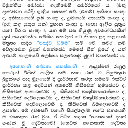
විමුක්තිය මෝරවා ගැනීමෙහි සමර්ථයෝ ය. (මතු
දැක්වෙන පරිදි) ඉන්‍ද්‍රිය පසෙක් වේ. (එනම්) අනිත්‍ය සංඥා
ද, අනිත්‍යයෙහි දුඃඛ සංඥා ද, දුඃඛයෙහි අනාත්ම සංඥා ද.
(දුරු කළ යුතුය යන) ප්‍රහාන සංඥා ද, (නො ඇලිය යුතුය
යන) විරාග සංඥා ද යන මේ පස තියුණු අවබෝධයකින්
යුත් සංඥාවන්ය. මේඝිය තෙරුන් හට කියන ලද කල්‍යාණ
මිත්‍රතා ආදිය
“පඤ්ච ධම්ම”
නම් වේ. කවර නම්
වේලාවෙක බුදුන් වහන්සේට මෙසේ සිත් වූයේ ද යත්
අළුයම් කාලයෙහි ලෝකය බලන්නාවූ බුදුන් වහන්සේට ය.
අනෙකානි දේවතා සහස්සානි
- ආයුෂ්මත් රාහුල
තෙරුන් විසින් පාලිත නම් නාග රාජ ව පියුමතුරා
බුදුන්ගේ පාද මූලයෙහි දී ප්‍රාර්ථනාව කරනු සමගම එක්වර
ප්‍රාර්ථනා කළ දෙවියන් අතරෙහි කිසිවෙක් භූම්‍යස්ථව ද,
කිසිවෙක් ආකාශස්ථව ද, කිසිවෙක් චාතුර්මහාරාජිකව ද,
කිසිවෙක් දෙව්ලොවෙහි ද, කිසිවෙක් චාතුර්මහාරාජිකව ද,
කිසිවෙක් දෙව්ලොවෙහි ද. කිසිවෙක් බඹලොවෙහි ද
උපන්හ. මේ දවසෙහි වනාහී සියල්ලෝම අන්ධ වනයෙහි
ම එකතැන රැස් වූහ. ඒ පිරිස සඳහා “නොයෙක් දහස්
ගණන් වූ දේවතාවෝ (හෙවත් අනෙකානි දේවතා