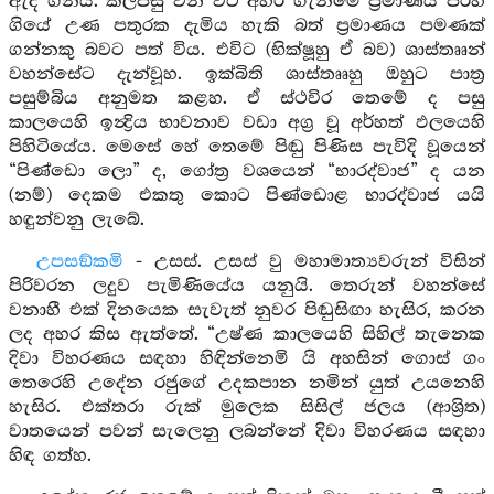
ඇද ගනියි. කල්පසු වන විට අහර ගැනීමේ ප්‍රමාණය පිරිහී
ගියේ උණ පතුරක දැමිය හැකි බත් ප්‍රමාණය පමණක්
ගන්නකු බවට පත් විය. එවිට (භික්ෂූහු ඒ බව) ශාස්තෲන්
වහන්සේට දැන්වූහ. ඉක්බිති ශාස්තෲහු ඔහුට පාත්‍ර
පසුම්බිය අනුමත කළහ. ඒ ස්ථවිර තෙමේ ද පසු
කාලයෙහි ඉන්‍ද්‍රිය භාවනාව වඩා අග්‍ර වූ අර්හත් ඵලයෙහි
පිහිටියේය. මෙසේ හේ තෙමේ පිඬු පිණිස පැවිදි වූයෙන්
“පිණ්ඩො ලො” ද, ගෝත්‍ර වශයෙන් “භාරද්වාජ” ද යන
(නම්) දෙකම එකතු කොට පිණ්ඩොළ භාරද්වාජ යයි
හඳුන්වනු ලැබේ.
උපසඞ්කමි
- උසස්. උසස් වු මහාමාත්‍යවරුන් විසින්
පිරිවරන ලදුව පැමිණියේය යනුයි. තෙරුන් වහන්සේ
වනාහී එක් දිනයෙක සැවැත් නුවර පිඬුසිඟා හැසිර, කරන
ලද අහර කිස ඇත්තේ. “උෂ්ණ කාලයෙහි සිහිල් තැනෙක
දිවා විහරණය සඳහා හිඳින්නෙමි යි අහසින් ගොස් ගං
තෙරෙහි උදේන රජුගේ උදකපාන නමින් යුත් උයනෙහි
හැසිර. එක්තරා රුක් මුලෙක සිසිල් ජලය (ආශ්‍රිත)
වාතයෙන් පවන් සැලෙනු ලබන්නේ දිවා විහරණය සඳහා
හිඳ ගත්හ.