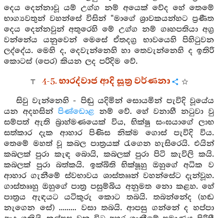
දෙය දෙන්නාවූ යම් උග්ග නම් අයෙක් වේද හේ තෙමේ
භාග්‍යවතුන් වහන්සේ විසින් “මාගේ ශ්‍රාවකයන්හට ප්‍රණීත
දෙය දෙන්නවුන් අතුරෙහි මේ උග්ග නම් ගෘහපතියා අග්‍ර
වන්නේය යනුවෙන් මෙසේ ඒතදග්‍ර භාවයෙහි පිහිටුවන
ලද්දේය. මෙහි ද, දෙවැන්නෙහි හා තෙවැන්නෙහි ද ඉතිරි
කොටස් (පෙර) කියන ලද පරිදිම වේ.
4-5. භාරද්වාජ ආදි සූත්‍ර වර්ණනා
සිවු වැන්නෙහි - පිඬු යදිමින් සොයමින් පැවිදි වූයේය
යන අදහසින්
පිණ්ඩොළ
නම් වේ. හේ වනාහී නටුවා වු
සම්පත් ඇති බ්‍රාහ්මණයෙක් විය, භික්ෂු සංඝයාගේ ලාභ
සත්කාර දැක ආහාර පිණිස නික්ම ගොස් පැවිදි විය.
තෙමේ මහත් වූ කබල පාත්‍රයක් රැගෙන හැසිරෙයි. එයින්
කබලක් පුරා කැඳ බොයි, කබලක් පුරා පිටි කැවිලි කයි.
කබලක් පුරා බත්කයි. ඉක්බිති භික්ෂූහු ඔහුගේ අධික ව
ආහාර ගැනීමේ ස්වභාවය ශාස්තෲන් වහන්සේට දැන්වූහ.
ගාස්තෘෘහු ඔහුගේ පාත්‍ර පසුම්බිය අනුමත නො කළහ. හේ
පාත්‍රය ඇඳයට යටිකුරු කොට තබයි. තබන්නේද (හඬ
නැගෙන සේ) ......... වසා තබයි. ආපසු ගන්නේ ද හප්පා