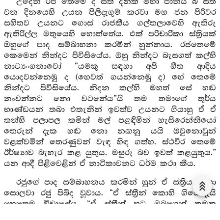
උදේන රජ තෙමේ ද සත් දිනක් මහා පානය බී සත්
වන දිනයෙහි උයන පිලිදැගුම් කරවා මහ ජන පිරිවර
සහිතව උයනට ගොස් රාජකීය ගල්තලාවෙහි ඇතිරු
ඇතිරිල්ල මතුයෙහි හොත්තේය. එක් පරිචාරිකා ස්ත්‍රියක්
ඔහුගේ පාද සම්බාහනා කරමින් හුන්නාය. රජතෙමේ
කෙමෙන් නින්දට පිවිසියේය. ඔහු නින්දට බැසගත් කල්හි
නාට්‍යංගනාවෝ “යමකු සඳහා අපි ගීත ආදිය
යොදවන්නෙමු ද (හෙවත් ගයන්නෙමු ද) හේ තෙමේ
නින්දට පිවිසියේය. නිදන කල්හි මහත් සේ හඬ
නංවන්නට නො වටනේය”යි තම තමාගේ තූර්ය
භාණ්ඩයන් තබා එතැනින් ඉවත්ව උයනට ගියාහු ඒ ඒ
තන්හි පලාපල කමින් මල් පළඳිමින් හැසිරෙන්නියෝ
තෙරුන් දැක හඬ නො නඟනු යයි ඔවුනොවුන්
වළක්වමින් තෙරණුවන් වැඳ හිඳ ගත්හ. ස්ථවිර තෙමේ
ඊර්ෂ්‍යාව බැහැර කළ යුතුය. මසුරු බව ඉවත් කළයුතුය.”
යන ආදී පිළිවෙළින් ඒ නාටිකාවනට ධර්ම කථා කීය.
රජුගේ පාද සම්බාහනය කරමින් හුන් ඒ ස්ත්‍රිය ද පා
සොලවා රජු පිබිද වූවාය. “ඒ ස්ත්‍රීන් කොහි ගියෝදැයි
හෙතෙම විචාළේය. “ඒ ස්ත්‍රීන් හට ඔබගෙන් කුමන
ඵලයක් ද? එක් ශ්‍රමණයකු පිරිවරා ගෙන හිඳින්නාහ”යි