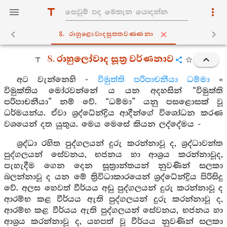
8. රාහුළොවාදසුත‍්තවණ‍්ණනා
8. රාහුලෝවාද සූත්‍ර වර්ණනාව
අට වැන්නෙහි -
විමුත්ති පරිපාචනීයා ධම්මා
=
විමුක්තිය මෝරවන්නේ ය යන අදහසින් “විමුත්ති
පරිපාචනීයා” නම් වේ. “ධම්මා” යනු පසළොසක් වූ
ධර්මයන්ය. ඒවා ශ්‍රද්ධේන්ද්‍රිය ආදීන්ගේ විශෝධන කරණ
වශයෙන් දත යුතුය. මෙය මෙසේ කියන ලද්දේමය -
ශ්‍රද්ධා රහිත පුද්ගලයන් දුරු කරන්නාවූ ද, ශ්‍රද්ධාවන්ත
පුද්ගලයන් සේවනය, භජනය හා ආශ්‍රය කරන්නාවූද,
පැහැදීම ගෙන දෙන සූත්‍රාන්තයන් නුවණින් සලකා
බලන්නාවූ ද යන මේ ත්‍රිවිධාකාරයෙන් ශ්‍රද්ධේන්ද්‍රිය පිරිසිදු
වේ. අලස හෙවත් වීර්යය අඩු පුද්ගලයන් දුරු කරන්නාවූ ද
ආරම්භ කළ වීර්යය ඇති පුද්ගලයන් දුරු කරන්නාවූ ද,
ආරම්භ කළ වීර්යය ඇති පුද්ගලයන් සේවනය, භජනය හා
ආශ්‍රය කරන්නාවූ ද, යහපත් වූ වීර්යය නුවණින් සලකා