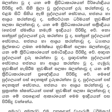
බලන්නා වූ ද යන මේ ත්‍රිවිධාකාරයෙන් වීර්යේන්‍ද්‍රියය
පිරිසිදු වේ. සිහි මුලා වූ පුද්ගලයන් දුරු කරන්නාවූ ද,
එළඹ සිටි සිහිය ඇති පුද්ගලයන් සේවනය, භජනය හා
ආශ්‍රය කරන්නාවූ ද, සතිපට්ඨාන ධර්මයන් නුවණින්
සලකා බලන්නාවූ ද, යන මේ ත්‍රිවිධාකාරයෙන් සත්‍රීන්‍ද්‍රියය
(හෙවත් ස්මෘතිය නමැති ඉන්‍ද්‍රියය) පිරිසිදු වේ. නො
සන්සුන් පුද්ගලයන් දුරු කරන්නා වූ ද, සන්සුන් පුද්ගලයන්
සේවනය, භජනය හා ආශ්‍රය කරන්නාවූ ද, ධ්‍යානය
මුල්කොට ලබන මෝක්ෂය නුවණින් සලකා බලන්නාවූද
යන මේ ත්‍රිවිධාකාරයෙන් සමාධීන්‍ද්‍රියය පිරිසිදු වේ. අඥාන
පුද්ගලයන් දුරු කරන්නා වූ ද, ප්‍රඥාවන්ත පුද්ගලයන්
සේවනය භජනය හා ආශ්‍රය කරන්නා වූ ද, ගැඹුරු
නුවණින් හැසිරීම නුවණින් සලකා බලන්නාවූ ද යන මේ
ත්‍රිවිධාකාරයෙන් ප්‍රඥේන්‍ද්‍රියය පිරිසිදු වේ. මෙසේ
පුද්ගලයන් පස් දෙනකුත් දුරුකරන්නා වූ ද, පුද්ගලයන් පස්
දෙනකුන් සේවනය, භජනය හා ආශ්‍රය කරන්නාවූ ද,
සූත්‍රාන්ත ස්කන්ධයන් පහක් නුවණින් සලකා බලන්නාවූ ද
යන මේ පසළොස් ආකාරයෙන් මෙම ඉන්‍ද්‍රියයන් පස
පිරිසිදු වන්නේය.
මෙයට අමතරව එම පසළොස් වැදෑරුම් ධර්මයෝ