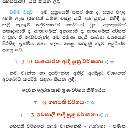
සහස්සානි)” යයි කියන ලදී.
ධම්ම චක්‍ඛු
= මේ සූත්‍රයෙහි සතර මඟ ද, සතර ඵලද
දහම් ඇස (හෙවත් ධම්ම චක්‍ඛු) යයි දත යුතුය. එහිදී වූ
කලී ඇතැම් දේවතාවෝ සෝවාන් වූහ. ඇතැමෙක්
සකෘදාගාමී ද, ඇතැමෙක් අනාගාමී ද, ඇතැමෙක් අර්හත්
ද වූහ. ඒ දෙව්වරුන්ද මෙ පමණ කැයි සංඛ්‍යා වශයෙන්
පිරිසිඳ දැක්විය නො හැක. සෙසු කරුණු හැම අයුරින්ම
පහසු වේ.
9-10. සංයොජන ආදි සූත්‍ර වර්ණනා
නව වැන්න හා දසවැන්න අනිටු අරමුණු වශයෙන්
අවබෝධ කරවීම සඳහා කියන ලදී.
දෙවන ලෝක කාම ගුණ වර්ගය නිමියේය.
13. ගහපති වර්ගය
1-3. වෙසාලි ආදි සූත්‍ර වර්ණනා
ගහපති වර්ගයේ පළමු වැන්නෙහි - උග්ගො = ප්‍රණීත