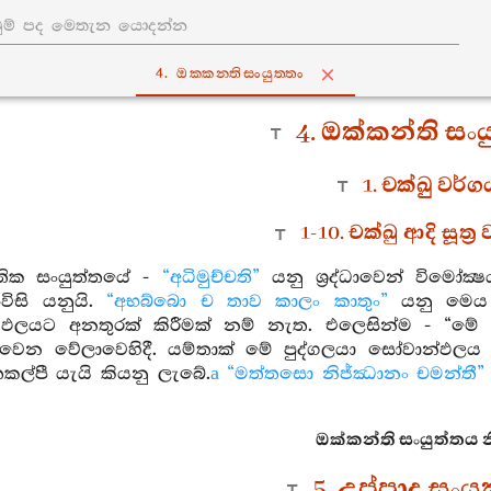
4. ඔක‍්කන‍්තිසංයුත‍්තං
4. ඔක්කන්ති සං
1. චක්ඛු වර්ග
1-10. චක්ඛු ආදි සූත්‍
තික සංයුත්තයේ -
“අධිමුච්චති”
යනු ශ්‍රද්ධාවෙන් විමෝක්
විසි යනුයි.
“අභබ්බො ච තාව කාලං කාතුං”
යනු මෙය උ
 ඵලයට අනතුරක් කිරීමක් නම් නැත. එලෙසින්ම - “මේ පු
වෙන වේලාවෙහිදී. යම්තාක් මේ පුද්ගලයා සෝවාන්ඵලය 
ිතකල්පී යැයි කියනු ලැබේ.
a “මත්තසො නිජ්ඣානං චමන්තී”
ඔක්කන්ති සංයුත්තය 
5. උප්පාද සංය