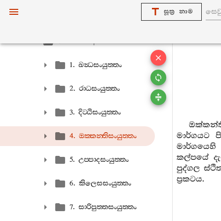
සූත්‍ර නාම
නිදානවග‍්ග-අට‍්ඨකථා
ඛන්‍ධවග‍්ග-අට‍්ඨකථා
1. ඛන්‍ධසංයුත‍්තං
2. රාධසංයුත‍්තං
3. දිට‍්ඨිසංයුත‍්තං
ඔක්කන්
මාර්ගයට පි
4. ඔක‍්කන‍්තිසංයුත‍්තං
මාර්ගයෙහි
කල්පයේ දැ
5. උප‍්පාදසංයුත‍්තං
පුද්ගල ස්ථ
ප්‍රකටය.
6. කිලෙසසංයුත‍්තං
7. සාරිපුත‍්තසංයුත‍්තං