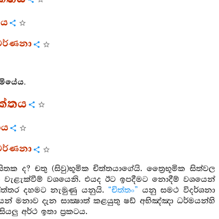
ගය
ර වර්ණනා
ිමියේය.
ුක්තය
ගය
ර වර්ණනා
ක ද? චතු (සිවු)භූමික චිත්තයාගේයි. ත්‍රෛභූමික සිත්වල
ැළැක්වීම් වශයෙනි. එයද ඊට ඉපදීමට නොදීම් වශයෙන්
තර දහමට නැමුණු යනුයි.
“චිත්තං”
යනු සමථ විදර්ශනා
යෙන් මනාව දැන සාක්‍ෂාත් කළයුතු ෂඩ් අභිඤ්ඤා ධර්මයන්හි
යලු අර්ථ ඉතා ප්‍රකටය.