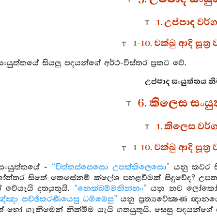
1. උප්පාද වර්
1-10. චක්ඛු ආදි සූත්‍
සංයුත්තයේ සියලු පදයන්ගේ අර්ථ-විස්තර ප්‍රකට වේ.
උප්පාද සංයුත්තය න
6. කිලෙස සංය
1. කිලෙස වර්
1-10. චක්ඛු ආදි සූත්‍
සංයුත්තයේ -
“චිත්තස්සෙසො උපක්කිලෙසො”
යනු කවර සිත
්තර සිතේ කෙසේනම් ක්ලේශ පහළවීමක් සිදුවේද? උපත ව
 වේයැයි දතයුතුයි.
“නෙක්ඛම්මනින්නං”
යනු නව ලෝකෝත්
ඤ්ඤා සච්ඡිකරණීයෙසු ධම්මෙසු”
යනු ප්‍රත්‍යවේක්‍ෂණ ඥාන
 හෝ ගැනීමෙන් නික්මීම යැයි ගතයුතුයි. සෙසු පදයන්ගේ සි