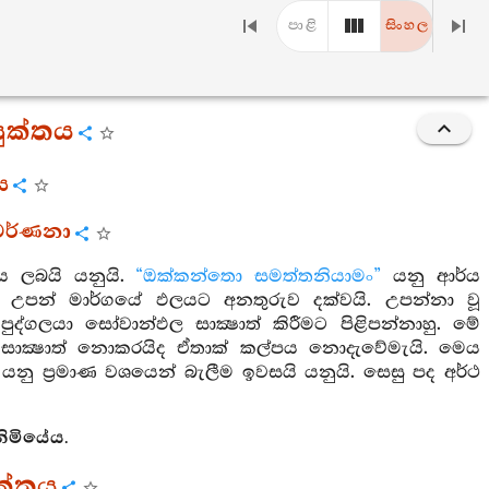
පාළි
සිංහල
යුක්තය
ය
ර වර්ණනා
‍ෂය ලබයි යනුයි.
“ඔක්කන්තො සමත්තනියාමං”
යනු ආර්ය
පන් මාර්ගයේ ඵලයට අනතුරුව දක්වයි. උපන්නා වූ
ද්ගලයා සෝවාන්ඵල සාක්‍ෂාත් කිරීමට පිළිපන්නාහු. මේ
සාක්‍ෂාත් නොකරයිද ඒතාක් කල්පය නොදැවේමැයි. මෙය
යනු ප්‍රමාණ වශයෙන් බැලීම ඉවසයි යනුයි. සෙසු පද අර්ථ
නිමියේය.
ුක්තය