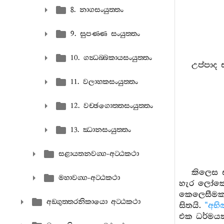
8. නාගසංයුත‍්තං
9. සුපණ‍්ණ සංයුත‍්තං
10. ගන්‍ධබ‍්බකායසංයුත‍්තං
උප්පාද 
11. වලාහකසංයුත‍්තං
12. වච‍්ඡගොත‍්තසංයුත‍්තං
13. ඣානසංයුත‍්තං
සළායතනවග‍්ග-අට‍්ඨකථා
කිලෙස 
මහාවග‍්ග-අට‍්ඨකථා
හැර ලෝකෝත
කෙලෙසීමක්
අඞ‍්ගුත‍්තරනිකායො අට‍්ඨකථා
සිතයි.
“අභි
එක ධර්මයක්