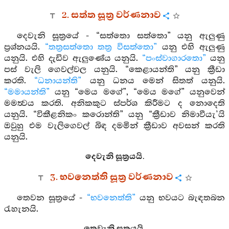
2. සත්ත සූත්‍ර වර්ණනාව
දෙවැනි සූත්‍රයේ - “සත්තො සත්තො” යනු ඇලුණු
ප්‍රශ්නයයි.
“තත්‍රසත්තො තත්‍ර විසත්තො”
යනු එහි ඇලුණු
යනුයි. එහි දැඩිව ඇලුණේය යනුයි.
“පංස්වාගාරතො”
යනු
පස් වැලි ගෙවල්වල යනුයි. “කෙළායන්ති” යනු ක්‍රීඩා
කරති.
“ධනායන්ති”
යනු ධනය මෙන් සිතත් යනුයි.
“මමායන්ති”
යනු “මෙය මගේ”, “මෙය මගේ” යනුවෙන්
මමත්‍වය කරති. අනිකකුට ස්පර්ශ කිරීමට ද නොදෙති
යනුයි. “විකීළනිකං කරොන්ති” යනු “ක්‍රීඩාව නිමාවීයැ’යි
ඔවුහු එම වැලිගෙවල් බිඳ දමමින් ක්‍රීඩාව අවසන් කරති
යනුයි.
දෙවැනි සූත්‍රයයි.
3. භවනෙත්ති සූත්‍ර වර්ණනාව
තෙවන සූත්‍රයේ -
“භවනෙත්ති”
යනු භවයට බැඳතබන
රැහැනයි.
තෙවැනි සූත්‍රයයි.