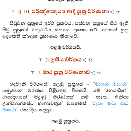
4-10. පරිඤ්ඤෙය්‍ය ආදි සූත්‍ර වර්ණනා
සිවුවන සූත්‍රයේ අර්ථ ප්‍රකටය. පස්වන සූත්‍රයේ සිට ඇති
සිවු සූත්‍රයේ චතුරාර්ය සත්‍යය ප්‍රකාශ වේ. අවසන් සූත්‍ර
දෙකෙහි ක්ලේශ ප්‍රහාණය කියැවේ.
පළමු වර්ගයයි.
2. දුතිය වර්ගය
1. මාර සූත්‍ර වර්ණනාව
දෙවැනි වර්ගයේ, පළමු සූත්‍රයේ -
“මාරො මාරො”
යනුවෙන් මරණය පිළිබඳව විමසයි. යම් හෙයකින්
රූපාදියෙන් මිදුණු මරණයක් නම් නැත. එනිසා
උන්වහන්සේට භාග්‍යවතුන් වහන්සේ
“රූපං ඛො රාධ
මාරො”
යනාදිය දෙසූහ.
පළමු සූත්‍රයයි.