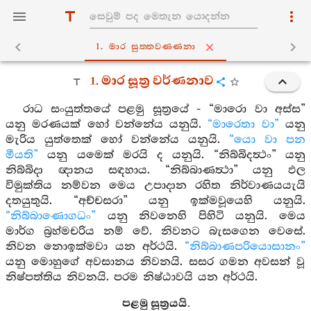
1. මාර සුත‍්තවණ‍්ණනා
1. මාර සූත්‍ර වර්ණනාව
රාධ සංයුත්තයේ පළමු සූත්‍රයේ - “මාරො වා අස්ස”
යනු මරණයක් හෝ වන්නේය යනුයි.
“මාරෙතා වා”
යනු
මැරිය යුත්තෙක් හෝ වන්නේය යනුයි.
“යො වා පන
මීයති”
යනු යමෙක් මරයි ද යනුයි. “නිබ්බිදත්‍ථං” යනු
නිබ්බිදා ඥානය සඳහාය. “නිබ්බාණත්‍ථා” යනු ඵල
විමුක්තිය නම්වන මෙය උපාදාන රහිත නිර්වාණයයැයි
දතයුතුයි. “අච්චසරා” යනු ඉක්මවූයෙහි යනුයි.
“නිබ්බාණොගධං”
යනු නිවනෙහි පිහිටි යනුයි. මෙය
මාර්ග බ්‍රහ්මචරිය නම් වේ. නිවනට බැසගෙන වෙසේ.
නිවන නොඉක්මවා යන අර්ථයි.
“නිබ්බාණපරියොසානං”
යනු මොහුගේ අවසානය නිවනයි. සසර ගමන අවසන් වූ
නිෂ්පත්තිය නිවනයි. පරම නිෂ්ඨාවයි යන අර්ථයි.
පළමු සූත්‍රයයි.