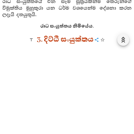
රාධ සංයුත්තයේ එන සෑම සූත්‍රයකින්ම තෙරුන්ගේ
විමුක්තිය මුහුකුරා යන ධර්ම වශයෙන්ම දේශනා කරන
ලදැයි දතයුතුයි.
රාධ සංයුත්තය නිමියේය.
3. දිට්ඨි සංයුක්තය
1. සොතාපත්ති වර්ගය
1. වාත සූත්‍ර වර්ණනාව
දිට්ඨි සංයුත්තයේ - “න වාතා වායන්ති” යනාදියේ
මෙසේ ඔවුන්ගේ දෘෂ්ටියක් වේ. යම් ඒ ගස් අතු ආදිය
කඩාබිඳ දමමින් සුළඟ හමත් ද එය වාතය නොවේ. ඒ
සුළං ස්වල්පයක් (වාතලේෂයක්) පමණි. වාතය වනාහී
නුවර දොරටුව මැද කණුව මෙන් (ඉන්‍ද්‍රඛීලය) පර්වත
කූටයක් මෙන් ස්ථිරව සිටියේය. එසේම තණපත් ආදිය
ගෙනයමින් නදීහු ගලාබසිති. මෙහි ජලය ගලා නොබසියි.
ජල ස්වල්පයක් පමණක් මෙහි ඇත. ජලය වනාහී
ඉන්‍ද්‍රඛීලය මෙන් මහා පර්වත කූටයක් මෙන් ස්ථිරව