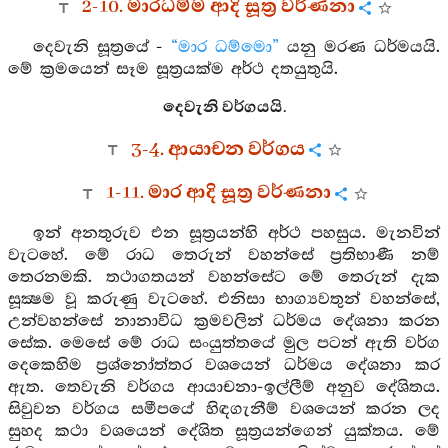
2-10. මාරධම්ම ආදි සූත්‍ර වර්ණනා
දෙවැනි සූත්‍රයේ -
“මාර ධම්මො”
යනු මරණ ධර්මයයි.
මේ ක්‍රමයෙන් සෑම සූත්‍රයක්ම අර්ථ දතයුතුයි.
දෙවැනි වර්ගයයි.
3-4. ආයාචන වර්ගය
1-11. මාර ආදි සූත්‍ර වර්ණනා
ඉන් අනතුරුව එන සූත්‍රයන්හි අර්ථ පහසුය. මැනවින්
වැටහේ. මේ රාධ තෙරුන් වහන්සේ ප්‍රතිභාණී නම්
තෙරනමකි. තථාගතයන් වහන්සේට මේ තෙරුන් දැක
සූක්‍ෂම වූ කරුණු වැටහේ. එනිසා භාග්‍යවතුන් වහන්සේ,
උන්වහන්සේ නානාවිධ ක්‍රමවලින් ධර්මය දේශනා කරන
සේක. මෙසේ මේ රාධ සංයුත්තයේ මුල පටන් ඇති වර්ග
දෙකෙහිම ප්‍රශ්නෝත්තර වශයෙන් ධර්මය දේශනා කර
ඇත. තෙවැනි වර්ගය ආයාචනා-ඉල්ලීම් අනුව දේශිතය.
සිවුවන වර්ගය සමීපයේ හිඳගැනීම් වශයෙන් කරන ලද
සුහද කථා වශයෙන් දේශිත සූත්‍රයන්ගෙන් යුක්තය. මේ