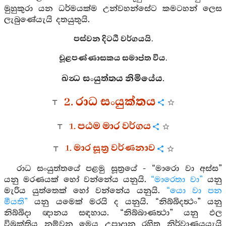
මුහුකුරා යන ධර්මයක්ම උන්වහන්සේට කමටහන් ලෙස
ලැබුණේයැයි දතයුතුයි.
පස්වන දිටඨි වර්ගයයි.
චූළපණ්ණාසකය සමාප්ත විය.
ඛන්‍ධ සංයුත්තය නිමියේය.
2. රාධ සංයුක්තය
1. පඨම මාර වර්ගය
1. මාර සූත්‍ර වර්ණනාව
රාධ සංයුත්තයේ පළමු සූත්‍රයේ - “මාරො වා අස්ස”
යනු මරණයක් හෝ වන්නේය යනුයි.
“මාරෙතා වා”
යනු
මැරිය යුත්තෙක් හෝ වන්නේය යනුයි.
“යො වා පන
මීයති”
යනු යමෙක් මරයි ද යනුයි. “නිබ්බිදත්‍ථං” යනු
නිබ්බිදා ඥානය සඳහාය. “නිබ්බාණත්‍ථා” යනු ඵල
විමුක්තිය නම්වන මෙය උපාදාන රහිත නිර්වාණයයැයි