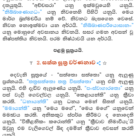
දතයුතුයි. “අච්චසරා” යනු ඉක්මවූයෙහි යනුයි.
“නිබ්බාණොගධං”
යනු නිවනෙහි පිහිටි යනුයි. මෙය
මාර්ග බ්‍රහ්මචරිය නම් වේ. නිවනට බැසගෙන වෙසේ.
නිවන නොඉක්මවා යන අර්ථයි.
“නිබ්බාණපරියොසානං”
යනු මොහුගේ අවසානය නිවනයි. සසර ගමන අවසන් වූ
නිෂ්පත්තිය නිවනයි. පරම නිෂ්ඨාවයි යන අර්ථයි.
පළමු සූත්‍රයයි.
2. සත්ත සූත්‍ර වර්ණනාව
දෙවැනි සූත්‍රයේ - “සත්තො සත්තො” යනු ඇලුණු
ප්‍රශ්නයයි.
“තත්‍රසත්තො තත්‍ර විසත්තො”
යනු එහි ඇලුණු
යනුයි. එහි දැඩිව ඇලුණේය යනුයි.
“පංස්වාගාරතො”
යනු
පස් වැලි ගෙවල්වල යනුයි. “කෙළායන්ති” යනු ක්‍රීඩා
කරති.
“ධනායන්ති”
යනු ධනය මෙන් සිතත් යනුයි.
“මමායන්ති”
යනු “මෙය මගේ”, “මෙය මගේ” යනුවෙන්
මමත්‍වය කරති. අනිකකුට ස්පර්ශ කිරීමට ද නොදෙති
යනුයි. “විකීළනිකං කරොන්ති” යනු “ක්‍රීඩාව නිමාවීයැ’යි
ඔවුහු එම වැලිගෙවල් බිඳ දමමින් ක්‍රීඩාව අවසන් කරති
යනුයි.