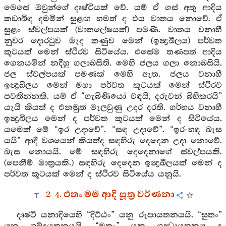
මෙසේ ඔවුන්ගේ දෘෂ්ටියක් වේ. යම් ඒ ගස් අතු ආදිය
කඩාබිඳ දමමින් සුළඟ හමත් ද එය වාතය නොවේ. ඒ
සුළං ස්වල්පයක් (වාතලේෂයක්) පමණි. වාතය වනාහී
නුවර දොරටුව මැද කණුව මෙන් (ඉන්‍ද්‍රඛීලය) පර්වත
කූටයක් මෙන් ස්ථිරව සිටියේය. එසේම තණපත් ආදිය
ගෙනයමින් නදීහු ගලාබසිති. මෙහි ජලය ගලා නොබසියි.
ජල ස්වල්පයක් පමණක් මෙහි ඇත. ජලය වනාහී
ඉන්‍ද්‍රඛීලය මෙන් මහා පර්වත කූටයක් මෙන් ස්ථිරව
පවතින්නකි. යම් ඒ “ගැබිණියෝ වඳයි, දරුවන් බිහිකරයි”
යැයි කියත් ද එනමුත් මැලවුණු උදර දරති. ගර්භය වනාහී
ඉන්‍ද්‍රඛීලය මෙන් ද පර්වත කූටයක් මෙන් ද සිටියේය.
යමෙක් මේ “ඉර උදාවේ”. “සඳ උදාවේ”. “ඉර-හඳ බැස
යයි” ආදී වශයෙන් කියත්ද සඳහිරු දෙදෙන උදා නොවේ.
බැස නොයයි. මේ සඳහිරු දෙදෙනාගේ ස්වල්පයකි.
(පෙනීම් මාත්‍රයකි.) සඳහිරු දෙදෙන ඉන්‍ද්‍රඛීලයක් මෙන් ද
පර්වත කූටයක් මෙන් ද ස්ථිරව සිටියේය යනුයි.
2-4. එතං මම ආදි සූත්‍ර වර්ණනා
දෘෂ්ටි යනාදියෙහි “දිට්ඨං” යනු රූපායතනයයි. “සුතං”