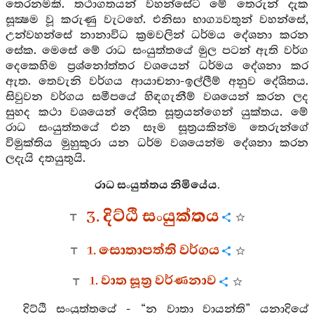
තෙරනමකි. තථාගතයන් වහන්සේට මේ තෙරුන් දැක
සූක්‍ෂම වූ කරුණු වැටහේ. එනිසා භාග්‍යවතුන් වහන්සේ,
උන්වහන්සේ නානාවිධ ක්‍රමවලින් ධර්මය දේශනා කරන
සේක. මෙසේ මේ රාධ සංයුත්තයේ මුල පටන් ඇති වර්ග
දෙකෙහිම ප්‍රශ්නෝත්තර වශයෙන් ධර්මය දේශනා කර
ඇත. තෙවැනි වර්ගය ආයාචනා-ඉල්ලීම් අනුව දේශිතය.
සිවුවන වර්ගය සමීපයේ හිඳගැනීම් වශයෙන් කරන ලද
සුහද කථා වශයෙන් දේශිත සූත්‍රයන්ගෙන් යුක්තය. මේ
රාධ සංයුත්තයේ එන සෑම සූත්‍රයකින්ම තෙරුන්ගේ
විමුක්තිය මුහුකුරා යන ධර්ම වශයෙන්ම දේශනා කරන
ලදැයි දතයුතුයි.
රාධ සංයුත්තය නිමියේය.
3. දිට්ඨි සංයුක්තය
1. සොතාපත්ති වර්ගය
1. වාත සූත්‍ර වර්ණනාව
දිට්ඨි සංයුත්තයේ - “න වාතා වායන්ති” යනාදියේ