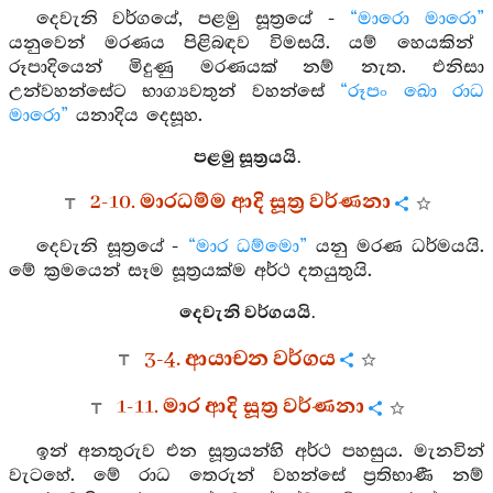
දෙවැනි වර්ගයේ, පළමු සූත්‍රයේ -
“මාරො මාරො”
යනුවෙන් මරණය පිළිබඳව විමසයි. යම් හෙයකින්
රූපාදියෙන් මිදුණු මරණයක් නම් නැත. එනිසා
උන්වහන්සේට භාග්‍යවතුන් වහන්සේ
“රූපං ඛො රාධ
මාරො”
යනාදිය දෙසූහ.
පළමු සූත්‍රයයි.
2-10. මාරධම්ම ආදි සූත්‍ර වර්ණනා
දෙවැනි සූත්‍රයේ -
“මාර ධම්මො”
යනු මරණ ධර්මයයි.
මේ ක්‍රමයෙන් සෑම සූත්‍රයක්ම අර්ථ දතයුතුයි.
දෙවැනි වර්ගයයි.
3-4. ආයාචන වර්ගය
1-11. මාර ආදි සූත්‍ර වර්ණනා
ඉන් අනතුරුව එන සූත්‍රයන්හි අර්ථ පහසුය. මැනවින්
වැටහේ. මේ රාධ තෙරුන් වහන්සේ ප්‍රතිභාණී නම්