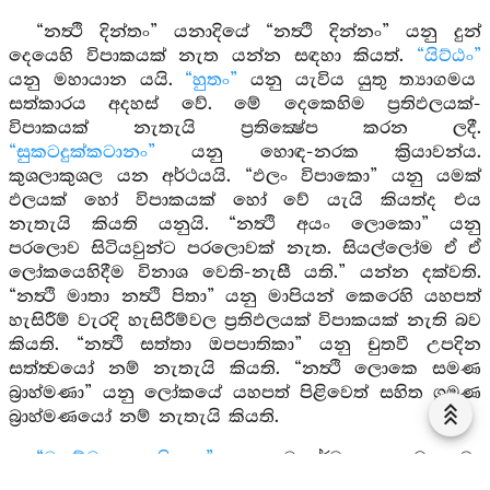
“නත්‍ථි දින්තං” යනාදියේ “නත්‍ථි දින්නං” යනු දුන්
දෙයෙහි විපාකයක් නැත යන්න සඳහා කියත්.
“යිට්ඨං”
යනු මහායාන යයි.
“හුතං”
යනු යැවිය යුතු ත්‍යාගමය
සත්කාරය අදහස් වේ. මේ දෙකෙහිම ප්‍රතිඵලයක්-
විපාකයක් නැතැයි ප්‍රතික්‍ෂේප කරන ලදී.
“සුකටදුක්කටානං”
යනු හොඳ-නරක ක්‍රියාවන්ය.
කුශලාකුශල යන අර්ථයයි. “ඵලං විපාකො” යනු යමක්
ඵලයක් හෝ විපාකයක් හෝ වේ යැයි කියත්ද එය
නැතැයි කියති යනුයි. “නත්‍ථි අයං ලොකො” යනු
පරලොව සිටියවුන්ට පරලොවක් නැත. සියල්ලෝම ඒ ඒ
ලෝකයෙහිදීම විනාශ වෙති-නැසී යති.” යන්න දක්වති.
“නත්‍ථි මාතා නත්‍ථි පිතා” යනු මාපියන් කෙරෙහි යහපත්
හැසිරීම් වැරදි හැසිරීම්වල ප්‍රතිඵලයක් විපාකයක් නැති බව
කියති. “නත්‍ථි සත්තා ඔපපාතිකා” යනු චුතවී උපදින
සත්ත්‍වයෝ නම් නැතැයි කියති. “නත්‍ථි ලොකෙ සමණ
බ්‍රාහ්මණා” යනු ලෝකයේ යහපත් පිළිවෙත් සහිත ශ්‍රමණ
බ්‍රාහ්මණයෝ නම් නැතැයි කියති.
“චතුම්මහා භූතිකො”
යනු චාතුර්මහා භූතමය වූ-
සිවුමහා භූතයන්ගෙන් නිර්මිත යනුයි. “පඨවී පඨවිකායං”