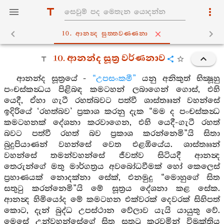
10. ආනන්‍ද සුත‍්තවණ‍්ණනා
10. ආනන්ද සූත්‍ර වර්ණනාව
ආනන්ද සූත්‍රයේ -
“උපසංකමී”
යනු අනිකුත් භික්‍ෂූහු
පංචස්කන්‍ධය පිළිබඳ කමටහන් ලබාගෙන් ගොස්, එහි
යෙදී, ඒහා ගැටී රහත්බවට පත්වී ශාස්තෲන් වහන්සේ
ඉදිරියේ ‘රහත්බව’ ප්‍රකාශ කරනු දැක “මම ද පංචස්කන්‍ධ
කමටහනක් දේශනා කරවාගෙන, එහි යෙදී-ගැටී රහත්
බවට පත්වී රහත් බව ප්‍රකාශ කරන්නෙමි”යි සිතා
බුදුපියාණන් වහන්සේ වෙත එළඹියේය. ශාස්තෲන්
වහන්සේ තමන්වහන්සේ ජීවත්ව සිටියදී ආනන්‍ද
තෙරුන්ගේ මතු මාර්ගත්‍රය අවබෝධවීමක් හෝ කෙලෙස්
ප්‍රහාණයක් නොදක්නා සේක්, එනමුදු “මොහුගේ සිත
සතුටු කරන්නෙමි”යි මේ සූත්‍රය දේශනා කළ සේක.
ආනන්‍ද හිමියෝද මේ කමටහන එක්වරක් දෙවරක් සිහිපත්
කොට, දැන් බුද්ධ උපස්ථාන වේලාව යැයි යායුතු වේ.
මෙසේ උන්වහන්සේගේ සිත සතුටු කරවමින් විමුක්තිය