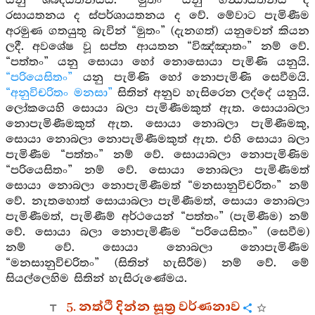
යනු ශබ්දයතනයයි. “මුතං” යනු ගන්‍ධායතනය ද
රසායතනය ද ස්පර්ශායතනය ද වේ. මේවාට පැමිණීම
අරමුණ ගතයුතු බැවින් “මුතං” (දැනගත්) යනුවෙන් කියන
ලදී. අවශේෂ වූ සප්ත ආයතන “විඤ්ඤාතං” නම් වේ.
“පත්තං” යනු සොයා හෝ නොසොයා පැමිණි යනුයි.
“පරියෙසිතං”
යනු පැමිණි හෝ නොපැමිණි සෙවීමයි.
“අනුවිචරිතං මනසා”
සිතින් අනුව හැසිරෙන ලද්දේ යනුයි.
ලෝකයෙහි සොයා බලා පැමිණීමකුත් ඇත. සොයාබලා
නොපැමිණීමකුත් ඇත. සොයා නොබලා පැමිණීමකු,
සොයා නොබලා නොපැමිණීමකුත් ඇත. එහි සොයා බලා
පැමිණීම “පත්තං” නම් වේ. සොයාබලා නොපැමිණිම
“පරියෙසිතං” නම් වේ. සොයා නොබලා පැමිණීමත්
සොයා නොබලා නොපැමිණීමත් “මනසානුවිචරිතං” නම්
වේ. නැතහොත් සොයාබලා පැමිණීමත්, සොයා නොබලා
පැමිණීමත්, පැමිණීම් අර්ථයෙන් “පත්තං” (පැමිණීම) නම්
වේ. සොයා බලා නොපැමිණීම “පරියෙසිතං” (සෙවීම)
නම් වේ. සොයා නොබලා නොපැමිණීම
“මනසානුවිචරිතං” (සිතින් හැසිරීම) නම් වේ. මේ
සියල්ලෙහිම සිතින් හැසිරුණේමය.
5. නත්ථි දින්න සූත්‍ර වර්ණනාව