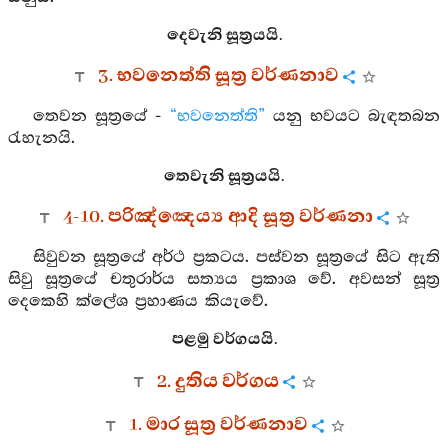
දෙවැනි සූත්‍රයයි.
3. භවනෙත්ති සූත්‍ර වර්ණනාව
තෙවන සූත්‍රයේ -
“භවනෙත්ති”
යනු භවයට බැඳතබන
රැහැනයි.
තෙවැනි සූත්‍රයයි.
4-10. පරිඤ්ඤෙය්‍ය ආදි සූත්‍ර වර්ණනා
සිවුවන සූත්‍රයේ අර්ථ ප්‍රකටය. පස්වන සූත්‍රයේ සිට ඇති
සිවු සූත්‍රයේ චතුරාර්ය සත්‍යය ප්‍රකාශ වේ. අවසන් සූත්‍ර
දෙකෙහි ක්ලේශ ප්‍රහාණය කියැවේ.
පළමු වර්ගයයි.
2. දුතිය වර්ගය
1. මාර සූත්‍ර වර්ණනාව