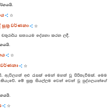
ර්ගයයි.
ගය
සූත්‍ර වර්ණනා
්හි චතුරාර්ය සත්‍යයම දේශනා කරන ලදී.
්ගයයි.
්ගය
‍ර වර්ණනා
. ඇවිලගත් අළු රැසක් මෙන් මහත් වූ පිරිතැවීමක්. මෙම
ණය කියැවේ. මේ සූත්‍ර සියල්ලම වෙන් වෙන් වූ පුද්ගලයන්ගේ
්ගයයි.
ය