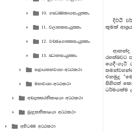
10. ගන්‍ධබ‍්බකායසංයුත‍්තං
දිට්ඨි 
කුමක් ආශ්‍
11. වලාහකසංයුත‍්තං
12. වච‍්ඡගොත‍්තසංයුත‍්තං
ආනන්ද ස
13. ඣානසංයුත‍්තං
රහත්බවට ප
යෙදී-ගැටී
සළායතනවග‍්ග-අට‍්ඨකථා
තමන්වහන්ස
එනමුදු “ම
සිහිපත් කො
මහාවග‍්ග-අට‍්ඨකථා
ධර්මයක්ම 
අඞ‍්ගුත‍්තරනිකායො අට‍්ඨකථා
ඛුද‍්දකනිකායො අට‍්ඨකථා
අභිධම‍්ම අට‍්ඨකථා