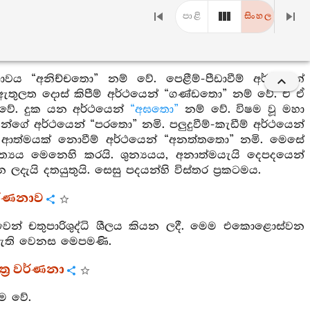
පාළි
සිංහල
වය “අනිච්චතො” නම් වේ. පෙළීම්-පීඩාවීම් අර්ථයෙන්
ඇතුලත දොස් කිපීම් අර්ථයෙන් “ගණ්ඩතො” නම් වේ. ඒ ඒ
 වේ. දුක යන අර්ථයෙන්
“අඝතො”
නම් වේ. විෂම වූ මහා
න්ගේ අර්ථයෙන් “පරතො” නමි. පලුදුවීම්-කැඩීම් අර්ථයෙන්
. ආත්මයක් නොවීම් අර්ථයෙන් “අනත්තතො” නමි. මෙසේ
ිත්‍යය මෙනෙහි කරයි. ශුන්‍යයය, අනාත්මයැයි දෙපදයෙන්
ැයි දතයුතුයි. සෙසු පදයන්හි විස්තර ප්‍රකටමය.
වර්ණනාව
ෙන් චතුපාරිශුද්ධි ශීලය කියන ලදී. මෙම එකොළොස්වන
 ඇති වෙනස මෙපමණි.
ත්‍ර වර්ණනා
ම වේ.