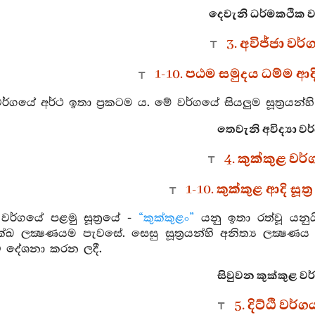
දෙවැනි ධර්මකථික ව
3. අවිජ්ජා වර්
1-10. පඨම සමුදය ධම්ම ආදි 
ා වර්ගයේ අර්ථ ඉතා ප්‍රකටම ය. මේ වර්ගයේ සියලුම සූත්‍රයන
තෙවැනි අවිද්‍යා වර
4. කුක්කුළ වර
1-10. කුක්කුළ ආදි සූත්
 වර්ගයේ පළමු සූත්‍රයේ -
“කුක්කුළං”
යනු ඉතා රත්වූ යනුයි
 දුක්ඛ ලක්‍ෂණයම පැවසේ. සෙසු සූත්‍රයන්හි අනිත්‍ය ලක්‍ෂ
ව දේශනා කරන ලදී.
සිවුවන කුක්කුළ වර
5. දිට්ඨි වර්ග