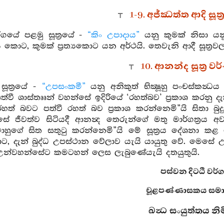
1-9. අජ්ඣත්ත ආදි සූත්
වර්ගයේ පළමු සූත්‍රයේ -
“කිං උපාදාය”
යනු කුමක් නිසා යන
රය කොට, කුමක් ප්‍රත්‍යකොට යන අර්ථයි. තෙවැනි ආදී සූත්‍ර
10. ආනන්ද සූත්‍ර 
ූත්‍රයේ -
“උපසංකමී”
යනු අනිකුත් භික්‍ෂූහු පංචස්කන්
ත්වී ශාස්තෲන් වහන්සේ ඉදිරියේ ‘රහත්බව’ ප්‍රකාශ කරන
 රහත් බවට පත්වී රහත් බව ප්‍රකාශ කරන්නෙමි”යි සිතා
ේ ජීවත්ව සිටියදී ආනන්‍ද තෙරුන්ගේ මතු මාර්ගත්‍රය
ොහුගේ සිත සතුටු කරන්නෙමි”යි මේ සූත්‍රය දේශනා ක
ට, දැන් බුද්ධ උපස්ථාන වේලාව යැයි යායුතු වේ. මෙසේ උ
උන්වහන්සේට කමටහන් ලෙස ලැබුණේයැයි දතයුතුයි.
පස්වන දිටඨි වර්ග
චූළපණ්ණාසකය සමාප
ඛන්‍ධ සංයුත්තය නි