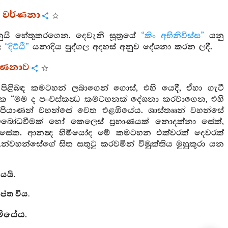
‍ර වර්ණනා
ුයි හේතුකරගෙන. දෙවැනි සූත්‍රයේ
“කිං අභිනිවිස්ස”
යනු
වල
“දිට්ඨි”
යනාදිය පුද්ගල අදහස් අනුව දේශනා කරන ලදී.
වර්ණනාව
‍ධය පිළිබඳ කමටහන් ලබාගෙන් ගොස්, එහි යෙදී, ඒහා ගැටී
ු දැක “මම ද පංචස්කන්‍ධ කමටහනක් දේශනා කරවාගෙන, එහි
 බුදුපියාණන් වහන්සේ වෙත එළඹියේය. ශාස්තෲන් වහන්සේ
 අවබෝධවීමක් හෝ කෙලෙස් ප්‍රහාණයක් නොදක්නා සේක්,
ළ සේක. ආනන්‍ද හිමියෝද මේ කමටහන එක්වරක් දෙවරක්
න්වහන්සේගේ සිත සතුටු කරවමින් විමුක්තිය මුහුකුරා යන
යයි.
්ත විය.
මියේය.