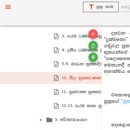
සූත්‍ර නාම
2. ධම‍්මකථිකවග‍්ගො
1-2. අවිජ‍්ජා සුත‍්තාදිවණ‍්ණනා
දසවන ස
3. පඨම ධම‍්මකථිකසුත‍්තවණ‍්ණනා
“දුක්ඛතො”
ගඬුවල ප්‍
4. දුතිය ධම‍්මකථික සුත‍්තවණ‍්ණනා
භූතයන්ගේ න
“පලොකතො” 
5-9. බන්‍ධන සුත‍්තාදිවණ‍්ණනා
මෙතැනදී අ
අනාත්මය මෙ
10. සීල සුත‍්තවණ‍්ණනා
11. සුතවන‍්ත සුත‍්තවණ‍්ණනා
එකොළොස
සූත්‍රයේ
“සු
12-13. පඨම කප‍්ප සුත‍්තාදිවණ‍්ණන
3. අවිජ‍්ජාවග‍්ගො
දොළොස්ව