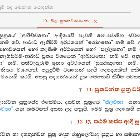
10. සීල සුත‍්තවණ‍්ණනා
ූත්‍රයේ “අනිච්චතො” ආදියෙහි පැවතී නොපවතින ස්වභා
 නම් වේ. ආබාධ ඇතිවීම් අර්ථයෙන් “රෝගතො” නම් වේ. 
රත්‍යභාවයෙන් හෝ කැණීම් අර්ථයෙන් හෝ “සල්ලතො” නම්
ැගීසිටීම්-ආබාධ ප්‍රත්‍ය වශයෙන් “ආබාධතො” නම් වේ. අනු
නමි. සත්වැදෑරුම් ශුන්‍ය අර්ථයෙන් “සුඤ්ඤතො” නමි
නිත්‍ය වශයෙන්, පලුදුවීම් වශයෙන් යැයි දෙපදයකින් අන
නෙහි කරයි. සෙසු පදයන්ගෙන් දුක මෙනෙහි කිරීම පවසන ලද
11. සුතවන්ත සූත්‍ර 
්වන සූත්‍රයේද එසේමය. දසවන සූත්‍රයේ
“සීලවතා”
යනුව
තවතා”
යනු කමටහන් අසන ලද යනුයි. මෙම සූත්‍ර දෙකෙහි
ා
12-13. පඨම කප්ප ආදි සූ
න හා දහතුන්වන සූත්‍ර දෙක රාහුලෝවාද සූත්‍රය හා සමාන