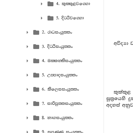
4. කුක‍්කුළවග‍්ගො
5. දිට‍්ඨිවග‍්ගො
2. රාධසංයුත‍්තං
අවිද්‍ය
3. දිට‍්ඨිසංයුත‍්තං
4. ඔක‍්කන‍්තිසංයුත‍්තං
5. උප‍්පාදසංයුත‍්තං
6. කිලෙසසංයුත‍්තං
කුක්කුළ
සූත්‍රයෙහි
7. සාරිපුත‍්තසංයුත‍්තං
අදහස් අනු
8. නාගසංයුත‍්තං
9. සුපණ‍්ණ සංයුත‍්තං