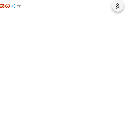
්තය
්ගය
්ණනාව
ක් හෝ වන්නේය යනුයි.
“මාරෙතා වා”
යනු මැරිය යුත්තෙක්
නිබ්බිදත්‍ථං” යනු නිබ්බිදා ඥානය සඳහාය. “නිබ්බාණත්‍ථා”
ි. “අච්චසරා” යනු ඉක්මවූයෙහි යනුයි.
“නිබ්බාණොගධං”
. නිවනට බැසගෙන වෙසේ. නිවන නොඉක්මවා යන අර්ථයි.
 වූ නිෂ්පත්තිය නිවනයි. පරම නිෂ්ඨාවයි යන අර්ථයි.
්ණනාව
රසත්තො තත්‍ර විසත්තො”
යනු එහි ඇලුණු යනුයි. එහි දැඩිව
ායන්ති” යනු ක්‍රීඩා කරති.
“ධනායන්ති”
යනු ධනය මෙන්
්‍වය කරති. අනිකකුට ස්පර්ශ කිරීමට ද නොදෙති යනුයි.
ිඳ දමමින් ක්‍රීඩාව අවසන් කරති යනුයි.