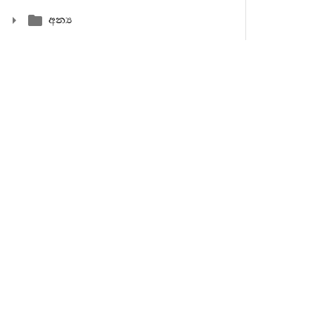
අන්‍ය
රාධ සං
හෝ වන්නේ
යනු ඵල වි
යනු නිවනෙ
“නිබ්බාණප
දෙවැනි 
ඇලුණේය ය
සිතත් යනුය
“විකීළනිකං 