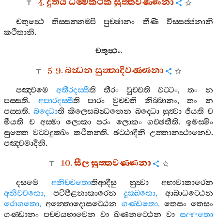
4.
දුතිය
ධම‍්මකථික
සුත‍්තවණ‍්ණනා
චතුත්‍ථෙ
තිස‍්සන‍්නම‍්පි
පුච‍්ඡානං
තීණි
විස‍්සජ‍්ජනානි
කථිතානි
.
චතුත්‍ථං
.
5-9.
බන්‍ධන
සුත‍්තාදිවණ‍්ණනා
පඤ‍්චමෙ
අතීරදස‍්සී
ති
තීරං
වුච‍්චති
වට‍්ටං
,
තං
න
පස‍්සති
.
අපාරදස‍්සී
ති
පාරං
වුච‍්චති
නිබ‍්බානං
,
තං
න
පස‍්සති
.
බද‍්ධො
ති
කිලෙසබන්‍ධනෙන
බද‍්ධො
හුත්‍වා
ජීයති
ච
මීයති
ච
අස‍්මා
ලොකා
පරං
ලොකං
ගච‍්ඡතීති
.
ඉමස‍්මිං
සුත‍්තෙ
වට‍්ටදුක‍්ඛං
කථිතන‍්ති
.
ඡට‍්ඨාදීනි
උත‍්තානත්‍ථානෙව
.
පඤ‍්චමාදීනි
.
10.
සීල
සුත‍්තවණ‍්ණනා
දසමෙ
අනිච‍්චතො
තිආදීසු
හුත්‍වා
අභාවාකාරෙන
අනිච‍්චතො
,
පටිපීළනාකාරෙන
දුක‍්ඛතො
,
ආබාධට‍්ඨෙන
රොගතො
,
අන‍්තොදොසට‍්ඨෙන
ගණ‍්ඩතො
,
තෙසං
තෙසං
ගණ‍්ඩානං
පච‍්චයභාවෙන
වා
ඛණනට‍්ඨෙන
වා
සල‍්ලතො