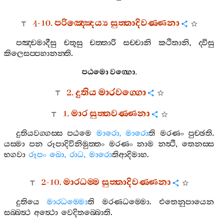
4-10.
පරිඤ‍්ඤෙය්‍ය
සුත‍්තාදිවණ‍්ණනා
පඤ‍්චමාදීසු
චතූසු
චත‍්තාරි
සච‍්චානි
කථිතානි
,
ද‍්වීසු
කිලෙසප‍්පහානන‍්ති
.
පඨමො
වග‍්ගො
.
2.
දුතිය
මාරවග‍්ගො
1.
මාර
සුත‍්තවණ‍්ණනා
දුතියවග‍්ගස‍්ස
පඨමෙ
මාරො
,
මාරො
ති
මරණං
පුච‍්ඡති
.
යස‍්මා
පන
රූපාදිවිනිමුත‍්තං
මරණං
නාම
නත්‍ථි
,
තෙනස‍්ස
භගවා
රූපං
ඛො
,
රාධ
,
මාරො
තිආදිමාහ
.
2-10.
මාරධම‍්ම
සුත‍්තාදිවණ‍්ණනා
දුතියෙ
මාරධම‍්මො
ති
මරණධම‍්මො
.
එතෙනුපායෙන
සබ‍්බත්‍ථ
අත්‍ථො
වෙදිතබ‍්බොති
.