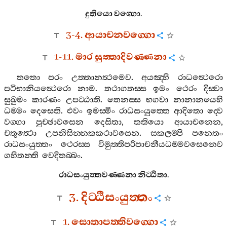
දුතියො
වග‍්ගො
.
3-4.
ආයාචනවග‍්ගො
1-11.
මාර
සුත‍්තාදිවණ‍්ණනා
තතො
පරං
උත‍්තානත්‍ථමෙව
.
අයඤ‍්හි
රාධත්‍ථෙරො
පටිභානියත්‍ථෙරො
නාම
.
තථාගතස‍්ස
ඉමං
ථෙරං
දිස‍්වා
සුඛුමං
කාරණං
උපට‍්ඨාති
.
තෙනස‍්ස
භගවා
නානානයෙහි
ධම‍්මං
දෙසෙති
.
එවං
ඉමස‍්මිං
රාධසංයුත‍්තෙ
ආදිතො
ද‍්වෙ
වග‍්ගා
පුච‍්ඡාවසෙන
දෙසිතා
,
තතියො
ආයාචනෙන
,
චතුත්‍ථො
උපනිසින‍්නකකථාවසෙන
.
සකලම‍්පි
පනෙතං
රාධසංයුත‍්තං
ථෙරස‍්ස
විමුත‍්තිපරිපාචනීයධම‍්මවසෙනෙව
ගහිතන‍්ති
වෙදිතබ‍්බං
.
රාධසංයුත‍්තවණ‍්ණනා
නිට‍්ඨිතා
.
3.
දිට‍්ඨිසංයුත‍්තං
1.
සොතාපත‍්තිවග‍්ගො