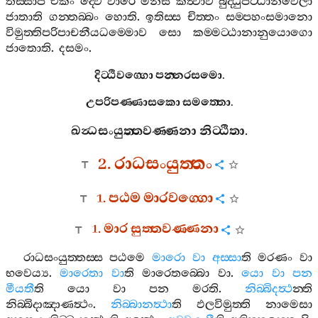
තස‍්සාපි
එකං
ද‍්වෙ
වාරෙ
මනසි
කත්‍වාව
බුද‍්ධුපට‍්ඨානවෙලා
ජාතාති
ගන‍්තබ‍්බං
හොති
.
ඉතිස‍්ස
චිත‍්තං
සම‍්පහංසමානො
විමුත‍්තිපරිපාචනීයධම‍්මොව
සො
කම‍්මට‍්ඨානානුයොගො
ජාතොති
.
දසමං
.
දිට‍්ඨිවග‍්ගො
පන‍්නරසමො
.
උපරිපණ‍්ණාසකො
සමත‍්තො
.
ඛන්‍ධසංයුත‍්තවණ‍්ණනා
නිට‍්ඨිතා
.
2.
රාධසංයුත‍්තං
1.
පඨම
මාරවග‍්ගො
1.
මාර
සුත‍්තවණ‍්ණනා
රාධසංයුත‍්තස‍්ස
පඨමෙ
මාරො
වා
අස‍්සා
ති
මරණං
වා
භවෙය්‍ය
.
මාරෙතා
වා
ති
මාරෙතබ‍්බො
වා
.
යො
වා
පන
මීයතී
ති
යො
වා
පන
මරති
.
නිබ‍්බිදත්‍ථ
න‍්ති
නිබ‍්බිදාඤාණත්‍ථං
.
නිබ‍්බානත්‍ථා
ති
ඵලවිමුත‍්ති
නාමෙසා