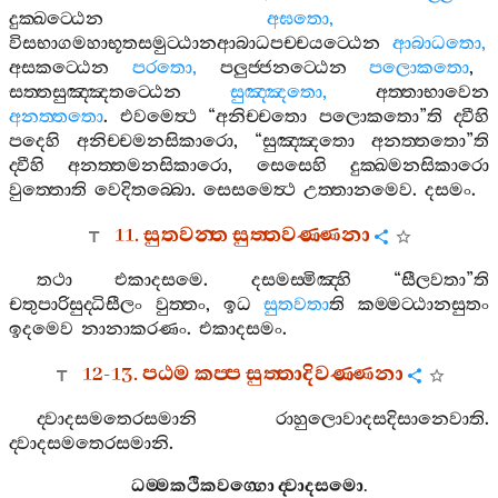
දුක‍්ඛට‍්ඨෙන
අඝතො
,
විසභාගමහාභූතසමුට‍්ඨානආබාධපච‍්චයට‍්ඨෙන
ආබාධතො
,
අසකට‍්ඨෙන
පරතො
,
පලුජ‍්ජනට‍්ඨෙන
පලොකතො
,
සත‍්තසුඤ‍්ඤතට‍්ඨෙන
සුඤ‍්ඤතො
,
අත‍්තාභාවෙන
අනත‍්තතො
.
එවමෙත්‍ථ
“
අනිච‍්චතො
පලොකතො
”
ති
ද‍්වීහි
පදෙහි
අනිච‍්චමනසිකාරො
, “
සුඤ‍්ඤතො
අනත‍්තතො
”
ති
ද‍්වීහි
අනත‍්තමනසිකාරො
,
සෙසෙහි
දුක‍්ඛමනසිකාරො
වුත‍්තොති
වෙදිතබ‍්බො
.
සෙසමෙත්‍ථ
උත‍්තානමෙව
.
දසමං
.
11.
සුතවන‍්ත
සුත‍්තවණ‍්ණනා
තථා
එකාදසමෙ
.
දසමස‍්මිඤ‍්හි
“
සීලවතා
”
ති
චතුපාරිසුද‍්ධිසීලං
වුත‍්තං
,
ඉධ
සුතවතා
ති
කම‍්මට‍්ඨානසුතං
ඉදමෙව
නානාකරණං
.
එකාදසමං
.
12-13.
පඨම
කප‍්ප
සුත‍්තාදිවණ‍්ණනා
ද‍්වාදසමතෙරසමානි
රාහුලොවාදසදිසානෙවාති
.
ද‍්වාදසමතෙරසමානි
.
ධම‍්මකථිකවග‍්ගො
ද‍්වාදසමො
.