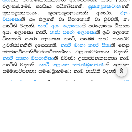
හුත
න‍්ති
පහෙණකසක‍්කාරො
අධිප‍්පෙතො
.
තම‍්පි
උභයං
ඵලාභාවමෙව
සන්‍ධාය
පටික‍්ඛිපන‍්ති
.
සුකතදුක‍්කටාන
න‍්ති
සුකතදුක‍්කතානං
,
කුසලාකුසලානන‍්ති
අත්‍ථො
.
ඵලං
විපාකො
ති
යං
ඵලන‍්ති
වා
විපාකොති
වා
වුච‍්චති
,
තං
නත්‍ථීති
වදන‍්ති
.
නත්‍ථි
අයං
ලොකො
ති
පරලොකෙ
ඨිතස‍්ස
අයං
ලොකො
නත්‍ථි
.
නත්‍ථි
පරො
ලොකො
ති
ඉධ
ලොකෙ
ඨිතස‍්සපි
පරො
ලොකො
නත්‍ථි
,
සබ‍්බෙ
තත්‍ථ
තත්‍ථෙව
උච‍්ඡිජ‍්ජන‍්තීති
දස‍්සෙන‍්ති
.
නත්‍ථි
මාතා
නත්‍ථි
පිතා
ති
තෙසු
සම‍්මාපටිපත‍්තිමිච‍්ඡාපටිපත‍්තීනං
ඵලාභාවවසෙන
වදන‍්ති
.
නත්‍ථි
සත‍්තා
ඔපපාතිකා
ති
චවිත්‍වා
උප‍්පජ‍්ජනකසත‍්තා
නාම
නත්‍ථීති
වදන‍්ති
.
නත්‍ථි
ලොකෙ
සමණබ්‍රාහ‍්මණා
ති
ලොකෙ
සම‍්මාපටිපන‍්නා
සමණබ්‍රාහ‍්මණා
නාම
නත්‍ථීති
වදන‍්ති
.
චාතුමහාභූතිකො
ති
චතුමහාභූතමයො
.
පථවී
පථවීකාය
න‍්ති
අජ‍්ඣත‍්තිකා
පථවීධාතු
බාහිරං
පථවීධාතුං
.
අනුපෙතී
ති
අනුයාති
.
අනුපගච‍්ඡතී
ති
තස‍්සෙව
වෙවචනං
,
අනුගච‍්ඡතීතිපි
අත්‍ථො
.
උභයෙනාපි
උපෙති
උපගච‍්ඡතීති
දස‍්සෙන‍්ති
.
ආපා
දීසුපි
එසෙව
නයො
.
ඉන්‍ද්‍රියානී
ති
මනච‍්ඡට‍්ඨානි
ඉන්‍ද්‍රියානි
.
සඞ‍්කමන‍්තී
ති
ආකාසං
පක‍්ඛන්‍දන‍්ති
.
ආසන්‍දිපඤ‍්චමා
ති
නිපන‍්නමඤ‍්චෙන
පඤ‍්චමා
,
මඤ‍්චො
චෙව
,
චත‍්තාරො
මඤ‍්චපාදෙ
ගහෙත්‍වා
ඨිතා