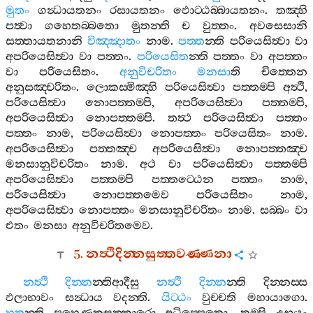
මුතං
ගන්‍ධායතනං
රසායතනං
ඵොට‍්ඨබ‍්බායතනං
.
තඤ‍්හි
පත්‍වා
ගහෙතබ‍්බතො
මුතන‍්ති
ච
වුත‍්තං
.
අවසෙසානි
සත‍්තායතනානි
විඤ‍්ඤාතං
නාම
.
පත‍්ත
න‍්ති
පරියෙසිත්‍වා
වා
අපරියෙසිත්‍වා
වා
පත‍්තං
.
පරියෙසිත
න‍්ති
පත‍්තං
වා
අපත‍්තං
වා
පරියෙසිතං
.
අනුවිචරිතං
මනසා
ති
චිත‍්තෙන
අනුසඤ‍්චරිතං
.
ලොකස‍්මිඤ‍්හි
පරියෙසිත්‍වා
පත‍්තම‍්පි
අත්‍ථි
,
පරියෙසිත්‍වා
නොපත‍්තම‍්පි
,
අපරියෙසිත්‍වා
පත‍්තම‍්පි
,
අපරියෙසිත්‍වා
නොපත‍්තම‍්පි
.
තත්‍ථ
පරියෙසිත්‍වා
පත‍්තං
පත‍්තං
නාම
,
පරියෙසිත්‍වා
නොපත‍්තං
පරියෙසිතං
නාම
.
අපරියෙසිත්‍වා
පත‍්තඤ‍්ච
අපරියෙසිත්‍වා
නොපත‍්තඤ‍්ච
මනසානුවිචරිතං
නාම
.
අථ
වා
පරියෙසිත්‍වා
පත‍්තම‍්පි
අපරියෙසිත්‍වා
පත‍්තම‍්පි
පත‍්තට‍්ඨෙන
පත‍්තං
නාම
,
පරියෙසිත්‍වා
නොපත‍්තමෙව
පරියෙසිතං
නාම
,
අපරියෙසිත්‍වා
නොපත‍්තං
මනසානුවිචරිතං
නාම
.
සබ‍්බං
වා
එතං
මනසා
අනුවිචරිතමෙව
.
5.
නත්‍ථිදින‍්නසුත‍්තවණ‍්ණනා
නත්‍ථි
දින‍්න
න‍්තිආදීසු
නත්‍ථි
දින‍්න
න‍්ති
දින‍්නස‍්ස
ඵලාභාවං
සන්‍ධාය
වදන‍්ති
.
යිට‍්ඨං
වුච‍්චති
මහායාගො
.