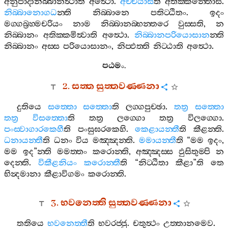
අනුපාදානිබ‍්බානත්‍ථාති
අත්‍ථො
.
අච‍්චයාසී
ති
අතික‍්කන‍්තොසි
.
නිබ‍්බානොගධ
න‍්ති
නිබ‍්බානෙ
පතිට‍්ඨිතං
.
ඉදං
මග‍්ගබ්‍රහ‍්මචරියං
නාම
නිබ‍්බානබ‍්භන‍්තරෙ
වුස‍්සති
,
න
නිබ‍්බානං
අතික‍්කමිත්‍වාති
අත්‍ථො
.
නිබ‍්බානපරියොසාන
න‍්ති
නිබ‍්බානං
අස‍්ස
පරියොසානං
,
නිප‍්ඵත‍්ති
නිට‍්ඨාති
අත්‍ථො
.
පඨමං
.
2.
සත‍්ත
සුත‍්තවණ‍්ණනා
දුතියෙ
සත‍්තො
සත‍්තො
ති
ලග‍්ගපුච‍්ඡා
.
තත්‍ර
සත‍්තො
තත්‍ර
විසත‍්තො
ති
තත්‍ර
ලග‍්ගො
තත්‍ර
විලග‍්ගො
.
පංස‍්වාගාරකෙහී
ති
පංසුඝරකෙහි
.
කෙළායන‍්තී
ති
කීළන‍්ති
.
ධනායන‍්තී
ති
ධනං
විය
මඤ‍්ඤන‍්ති
.
මමායන‍්තී
ති
“
මම
ඉදං
,
මම
ඉද
”
න‍්ති
මමත‍්තං
කරොන‍්ති
,
අඤ‍්ඤස‍්ස
ඵුසිතුම‍්පි
න
දෙන‍්ති
.
විකීළනියං
කරොන‍්තී
ති
“
නිට‍්ඨිතා
කීළා
”
ති
තෙ
භින්‍දමානා
කීළාවිගමං
කරොන‍්ති
.
3.
භවනෙත‍්ති
සුත‍්තවණ‍්ණනා
තතියෙ
භවනෙත‍්තී
ති
භවරජ‍්ජු
.
චතුත්‍ථං
උත‍්තානමෙව
.