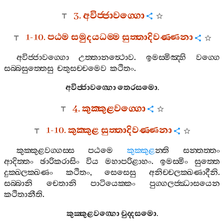
3.
අවිජ‍්ජාවග‍්ගො
1-10.
පඨම
සමුදයධම‍්ම
සුත‍්තාදිවණ‍්ණනා
අවිජ‍්ජාවග‍්ගො
උත‍්තානත්‍ථොව
.
ඉමස‍්මිඤ‍්හි
වග‍්ගෙ
සබ‍්බසුත‍්තෙසු
චතුසච‍්චමෙව
කථිතං
.
අවිජ‍්ජාවග‍්ගො
තෙරසමො
.
4.
කුක‍්කුළවග‍්ගො
1-10.
කුක‍්කුළ
සුත‍්තාදිවණ‍්ණනා
කුක‍්කුළවග‍්ගස‍්ස
පඨමෙ
කුක‍්කුළ
න‍්ති
සන‍්තත‍්තං
ආදිත‍්තං
ඡාරිකරාසිං
විය
මහාපරිළාහං
.
ඉමස‍්මිං
සුත‍්තෙ
දුක‍්ඛලක‍්ඛණං
කථිතං
,
සෙසෙසු
අනිච‍්චලක‍්ඛණාදීනි
.
සබ‍්බානි
චෙතානි
පාටියෙක‍්කං
පුග‍්ගලජ‍්ඣාසයෙන
කථිතානීති
.
කුක‍්කුළවග‍්ගො
චුද‍්දසමො
.