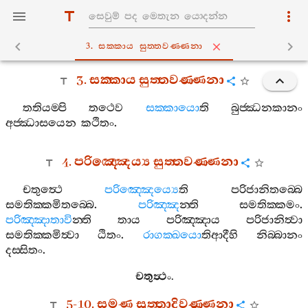
3. සක‍්කාය සුත‍්තවණ‍්ණනා
3.
සක‍්කාය
සුත‍්තවණ‍්ණනා
තතියම‍්පි
තථෙව
සක‍්කායො
ති
බුජ‍්ඣනකානං
අජ‍්ඣාසයෙන
කථිතං
.
4.
පරිඤ‍්ඤෙය්‍ය
සුත‍්තවණ‍්ණනා
චතුත්‍ථෙ
පරිඤ‍්ඤෙය්‍යෙ
ති
පරිජානිතබ‍්බෙ
සමතික‍්කමිතබ‍්බෙ
.
පරිඤ‍්ඤ
න‍්ති
සමතික‍්කමං
.
පරිඤ‍්ඤාතාවි
න‍්ති
තාය
පරිඤ‍්ඤාය
පරිජානිත්‍වා
සමතික‍්කමිත්‍වා
ඨිතං
.
රාගක‍්ඛයො
තිආදීහි
නිබ‍්බානං
දස‍්සිතං
.
චතුත්‍ථං
.
5-10.
සමණ
සුත‍්තාදිවණ‍්ණනා