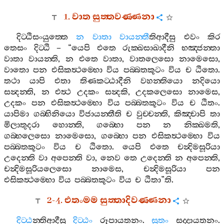
1.
වාත
සුත‍්තවණ‍්ණනා
දිට‍්ඨිසංයුත‍්තෙ
න
වාතා
වායන‍්තී
තිආදීසු
එවං
කිර
තෙසං
දිට‍්ඨි
– “
යෙපි
එතෙ
රුක‍්ඛසාඛාදීනි
භඤ‍්ජන‍්තා
වාතා
වායන‍්ති
,
න
එතෙ
වාතා
,
වාතලෙසො
නාමෙසො
,
වාතො
පන
එසිකත්‍ථම‍්භො
විය
පබ‍්බතකූටං
විය
ච
ඨිතො
.
තථා
යාපි
එතා
තිණකට‍්ඨාදීනි
වහන‍්තියො
නදියො
සන්‍දන‍්ති
,
න
එත්‍ථ
උදකං
සන්‍දකි
,
උදකලෙසො
නාමෙස
,
උදකං
පන
එසිකත්‍ථම‍්භො
විය
පබ‍්බතකූටං
විය
ච
ඨිතං
.
යාපිමා
ගබ‍්භිනියො
විජායන‍්තීති
ච
වුච‍්චන‍්ති
,
කිඤ‍්චාපි
තා
මිලාතුදරා
හොන‍්ති
,
ගබ‍්භො
පන
න
නික‍්ඛමති
,
ගබ‍්භලෙසො
නාමෙසො
,
ගබ‍්භො
පන
එසිකත්‍ථම‍්භො
විය
පබ‍්බතකූටං
විය
ච
ඨිතො
.
යෙපි
එතෙ
චන්‍දිමසූරියා
උදෙන‍්ති
වා
අපෙන‍්ති
වා
,
නෙව
තෙ
උදෙන‍්ති
න
අපෙන‍්ති
,
චන්‍දිමසූරියලෙසො
නාමෙස
,
චන්‍දිමසූරියා
පන
එසිකත්‍ථම‍්භො
විය
පබ‍්බතකූටං
විය
ච
ඨිතා
”
ති
.
2-4.
එතංමම
සුත‍්තාදිවණ‍්ණනා
දිට‍්ඨ
න‍්තිආදීසු
දිට‍්ඨං
රූපායතනං
.
සුතං
සද‍්දායතනං
.