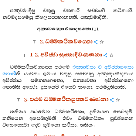
පඤ‍්චමාදීසු
චතූසු
චත‍්තාරි
සච‍්චානි
කථිතානි
.
නවමදසමෙසු
කිලෙසප‍්පහානන‍්ති
.
පඤ‍්චමාදීනි
.
අන‍්තවග‍්ගො
එකාදසමො
(1).
2.
ධම‍්මකථිකවග‍්ගො
1-2.
අවිජ‍්ජා
සුත‍්තාදිවණ‍්ණනා
ධම‍්මකථිකවග‍්ගස‍්ස
පඨමෙ
එත‍්තාවතා
ච
අවිජ‍්ජාගතො
හොතී
ති
යාවතා
ඉමාය
චතූසු
සච‍්චෙසු
අඤ‍්ඤාණභූතාය
අවිජ‍්ජාය
සමන‍්නාගතො
,
එත‍්තාවතා
අවිජ‍්ජාගතො
හොතීති
අත්‍ථො
.
දුතියෙපි
එසෙව
නයො
.
පඨමදුතියානි
.
3.
පඨම
ධම‍්මකථිකසුත‍්තවණ‍්ණනා
තතියෙ
පඨමෙන
ධම‍්මකථිකො
,
දුතියෙන
සෙඛභූමි
,
තතියෙන
අසෙඛභූමීති
එවං
ධම‍්මකථිකං
පුච‍්ඡිතෙන
විසෙසෙත්‍වා
ද‍්වෙ
භූමියො
කථිතා
.
තතියං
.