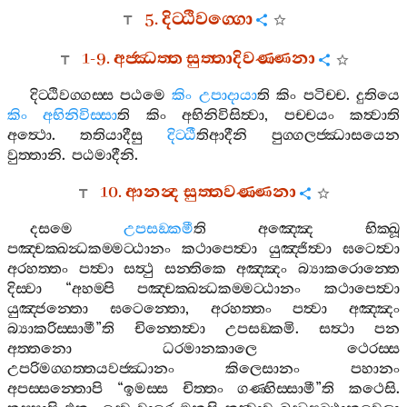
5.
දිට‍්ඨිවග‍්ගො
1-9.
අජ‍්ඣත‍්ත
සුත‍්තාදිවණ‍්ණනා
දිට‍්ඨිවග‍්ගස‍්ස
පඨමෙ
කිං
උපාදායා
ති
කිං
පටිච‍්ච
.
දුතියෙ
කිං
අභිනිවිස‍්සා
ති
කිං
අභිනිවිසිත්‍වා
,
පච‍්චයං
කත්‍වාති
අත්‍ථො
.
තතියාදීසු
දිට‍්ඨී
තිආදීනි
පුග‍්ගලජ‍්ඣාසයෙන
වුත‍්තානි
.
පඨමාදීනි
.
10.
ආනන්‍ද
සුත‍්තවණ‍්ණනා
දසමෙ
උපසඞ‍්කමී
ති
අඤ‍්ඤෙ
භික‍්ඛූ
පඤ‍්චක‍්ඛන්‍ධකම‍්මට‍්ඨානං
කථාපෙත්‍වා
යුඤ‍්ජිත්‍වා
ඝටෙත්‍වා
අරහත‍්තං
පත්‍වා
සත්‍ථු
සන‍්තිකෙ
අඤ‍්ඤං
බ්‍යාකරොන‍්තෙ
දිස‍්වා
“
අහම‍්පි
පඤ‍්චක‍්ඛන්‍ධකම‍්මට‍්ඨානං
කථාපෙත්‍වා
යුඤ‍්ජන‍්තො
ඝටෙන‍්තො
,
අරහත‍්තං
පත්‍වා
අඤ‍්ඤං
බ්‍යාකරිස‍්සාමී
”
ති
චින‍්තෙත්‍වා
උපසඞ‍්කමි
.
සත්‍ථා
පන
අත‍්තනො
ධරමානකාලෙ
ථෙරස‍්ස
උපරිමග‍්ගත‍්තයවජ‍්ඣානං
කිලෙසානං
පහානං
අපස‍්සන‍්තොපි
“
ඉමස‍්ස
චිත‍්තං
ගණ‍්හිස‍්සාමී
”
ති
කථෙසි
.