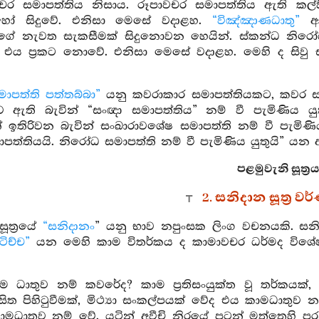
වචර සමාපත්තිය නිසාය. රූපාවචර සමාපත්තිය ඇති කල
හෝ සිදුවේ. එනිසා මෙසේ වදාළහ.
“විඤ්ඤාණධාතු”
ආ
ගේ නැවත සැකසීමක් සිදුනොවන හෙයින්. ස්කන්ධ නිරෝධ
 එය ප්‍රකට නොවේ. එනිසා මෙසේ වදාළහ. මෙහි ද සිවු
ාපත්ති පත්තබ්බා”
යනු කවරාකාර සමාපත්තියකට, කවර ස
 ඇති බැවින් “සංඥා සමාපත්තිය” නම් වී පැමිණිය යු
 ඉතිරිවන බැවින් සංඛාරාවශේෂ සමාපත්ති නම් වී පැමිණිය
ත්තියයි. නිරෝධ සමාපත්ති නම් වී පැමිණිය යුතුයි” යන අ
පළමුවැනි සූත්‍රය
2. සනිදාන සූත්‍ර ව
සූත්‍රයේ
“සනිදානං
” යනු භාව නපුංසක ලිංග වචනයකි. සනිදා
ටිච්ච”
යන මෙහි කාම විතර්කය ද කාමාවචර ධර්මද විශේෂය
ාම ධාතුව නම් කවරේද? කාම ප්‍රතිසංයුක්ත වූ තර්කයක්
ිත පිහිටුවීමක්, මිථ්‍යා සංකල්පයක් වේද එය කාමධාතුව න
මධාතුව නම් වේ. යටින් අවීචි නිරයේ පටන් මත්තෙහි පර