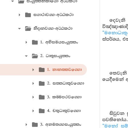
සංයුත‍්තනිකායො අට‍්ඨකථා
සගාථාවග‍්ග-අට‍්ඨකථා
දෙවැනි 
විඤ්ඤාණාද
නිදානවග‍්ග-අට‍්ඨකථා
“මනොධාතුං
ස්පර්ශය, එ
1. අභිසමයසංයුත‍්තං
2. ධාතුසංයුත‍්තං
1. නානත‍්තවග‍්ගො
තෙවැනි 
යෙදීමෙන් 
2. සත‍්තධාතුවග‍්ගො
3. කම‍්මපථවග‍්ගො
4. චතුධාතුවග‍්ගො
සිවුවන ස
පවතිනෝය. 
3. අනමතග‍්ගසංයුත‍්තං
“මනෝ සම්ඵ