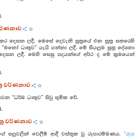
ි.
 වර්ණනාව
්කර දෙසන ලදී. මෙසේ දෙවැනි සූත්‍රයේ එන සූත්‍ර සතරෙහි
ෝ ධාතුව” යැයි ගන්නා ලදී. මේ සියලුම සූත්‍ර දේශනා
සන ලදී. මෙහි සෙසු පදයන්ගේ අර්ථ ද මේ ක්‍රමයෙන්
.
්‍ර වර්ණනාව
වන “ධර්ම ධාතුව” සිවු භූමික වේ.
.
්‍ර වර්ණනාව
ේ සලුවලින් වෙලීම් ආදී වස්තුක වූ රූපාරම්මණය.
“රූප