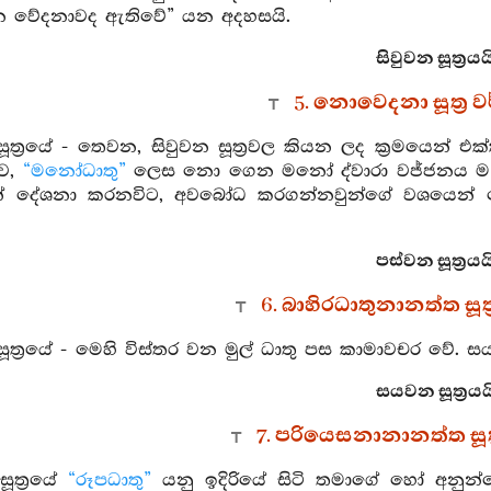
 වේදනාවද ඇතිවේ” යන අදහසයි.
සිවුවන සූත්‍රයය
5. නොවෙදනා සූත්‍ර
ූත්‍රයේ - තෙවන, සිවුවන සූත්‍රවල කියන ලද ක්‍රමයෙන් එක
ව,
“මනෝධාතු”
ලෙස නො ගෙන මනෝ ද්වාරා වජ්ජනය ම “මන
න් දේශනා කරනවිට, අවබෝධ කරගන්නවුන්ගේ වශයෙන් දෙ
පස්වන සූත්‍රයයි
6. බාහිරධාතුනානත්ත සූත
ත්‍රයේ - මෙහි විස්තර වන මුල් ධාතු පස කාමාවචර වේ. සය
සයවන සූත්‍රයයි
7. පරියෙසනානානත්ත සූත
ූත්‍රයේ
“රූපධාතු”
යනු ඉදිරියේ සිටි තමාගේ හෝ අනුන්ග