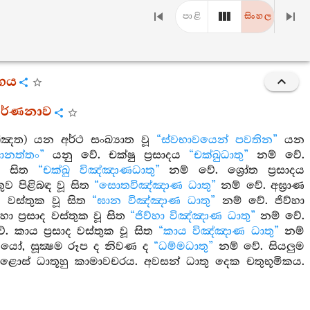
පාළි
සිංහල
්ගය
ර වර්ණනාව
ුඤ්ඤත) යන අර්ථ සංඛ්‍යාත වූ
“ස්වභාවයෙන් පවතින”
යන
ානත්තං”
යනු වේ. චක්ෂු ප්‍රසාදය
“චක්ඛුධාතු”
නම් වේ.
වූ සිත
“චක්ඛු විඤ්ඤාණධාතු”
නම් වේ. ශ්‍රෝත ප්‍රසාදය
්තුව පිළිබඳ වූ සිත
“සොතවිඤ්ඤාණ ධාතු”
නම් වේ. අඝ්‍රාණ
ණ වස්තුක වූ සිත
“ඝාන විඤ්ඤාණ ධාතු”
නම් වේ. ජිව්හා
හා ප්‍රසාද වස්තුක වූ සිත
“ජිව්හා විඤ්ඤාණ ධාතු”
නම් වේ.
. කාය ප්‍රසාද වස්තුක වූ සිත
“කාය විඤ්ඤාණ ධාතු”
නම්
්ධයෝ, සූක්‍ෂම රූප ද නිවණ ද
“ධම්මධාතු”
නම් වේ. සියලුම
ළොස් ධාතූහු කාමාවචරය. අවසන් ධාතු දෙක චතුභූමිකය.