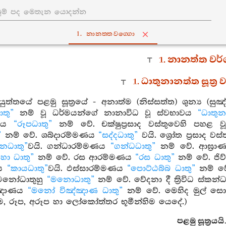
1. නානත‍්තවග‍්ගො
1. නානත්ත වර
1. ධාතුනානත්ත සූත්‍
යුත්තයේ පළමු සූත්‍රයේ - අනාත්ම (නිස්සත්ත) ශුන්‍ය (ස
ාතු”
නම් වූ ධර්මයන්ගේ නානාවිධ වූ ස්වභාවය
“ධාතුන
මණය
“රූපධාතු”
නම් වේ. චක්ෂුප්‍රසාද වස්තුවෙහි පහළ 
”
නම් වේ. ශබ්දාරම්මණය
“සද්දධාතු”
වයි. ශ්‍රෝත ප්‍රසාද වස
ානධාතු”
වයි. ගන්ධාරම්මණය
“ගන්ධධාතු”
නම් වේ. ආඝ්‍රා
ව්හා ධාතු”
නම් වේ. රස ආරම්මණය
“රස ධාතු”
නම් වේ. ජිව්
දය
“කායධාතු”
වයි. ඵස්සාරම්මණය
“පොට්ඨබ්බ ධාතු”
නම් වේ
ිධ මනෝධාතුහු
“මනොධාතු”
නම් වේ. වේදනා දී ත්‍රිවිධ ස්කන
්ඤාණය
“මනෝ විඤ්ඤාණ ධාතු”
නම් වේ. මෙහිද මුල් සො
ම, රූප, අරූප හා ලෝකෝත්තර භූමීන්හිම යෙදේ.)
පළමු සූත්‍රයයි.