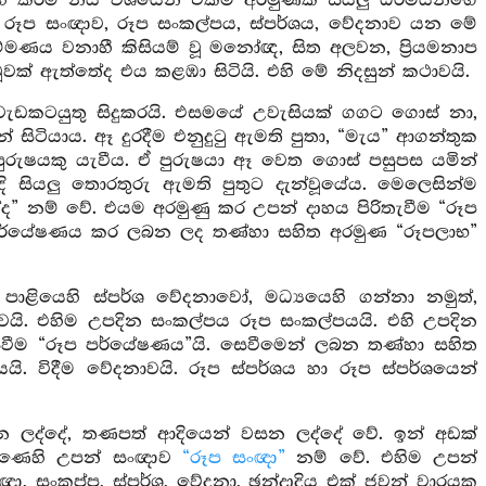
‍රහ කිරීම් නය වශයෙන් එකම අරමුණක සියලු ධර්මයන්ගේ
ේ. රූප සංඥාව, රූප සංකල්පය, ස්පර්ශය, වේදනාව යන මේ
ම්මණය වනාහී කිසියම් වූ මනෝඥ, සිත අලවන, ප්‍රියමනාප
ූවක් ඇත්තේද එය කළඹා සිටියි. එහි මේ නිදසුන් කථාවයි.
 වැඩකටයුතු සිදුකරයි. එසමයේ උවැසියක් ගගට ගොස් නා,
් සිටියාය. ඈ දුරදීම එනුදුටු ඇමති පුතා, “මැය” ආගන්තුක
ි පුරුෂයකු යැවීය. ඒ පුරුෂයා ඈ වෙත ගොස් පසුපස යමින්
ිදි සියලු තොරතුරු ඇමති පුතුට දැන්වූයේය. මෙලෙසින්ම
ද” නම් වේ. එයම අරමුණු කර උපන් දාහය පිරිතැවීම “රූප
ර්යේෂණය කර ලබන ලද තණ්හා සහිත අරමුණ “රූපලාභ”
 පාළියෙහි ස්පර්ශ වේදනාවෝ, මධ්‍යයෙහි ගන්නා නමුත්,
වයි. එහිම උපදින සංකල්පය රූප සංකල්පයයි. එහි උපදින
සෙවීම “රූප පර්යේෂණය”යි. සෙවීමෙන් ලබන තණ්හා සහිත
. විදීම වේදනාවයි. රූප ස්පර්ශය හා රූප ස්පර්ශයෙන්
රන ලද්දේ, තණපත් ආදියෙන් වසන ලද්දේ වේ. ඉන් අඩක්
රමුණෙහි උපන් සංඥාව
“රූප සංඥා”
නම් වේ. එහිම උපන්
ඥා, සංකප්ප, ස්පර්ශ, වේදනා, ඡන්දාදිය එක් ජවන් වාරයක