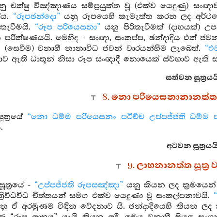
ු චක්ෂු විඤ්ඤාණය සම්ප්‍රයුක්ත වූ (එක්ව යෙදුණු) සංඥා
ෝය.
“රූපඡන්දො”
යනු රූපයෙහි කැමැත්ත කරන ලද අර්ථය
ිතැවීමයි.
“රූප පරියෙසනා”
යනු පිරිතැවීමක් (දාහයක්) උ
පරීක්ෂණයයි. මෙහිද - සංඥා, සංකප්ප, ඡන්දාදිය එක් ජවන්
(සෙවීම) වනාහී නානාවිධ ජවන් වාරයන්හිම ලැබෙත්.
“එ
ව ඇති ධාතූන් නිසා රූප සංඥාදී නොයෙක් ස්වභාව ඇති සංඥා
සත්වන සූත්‍රයය
8. නො පරියෙසනානානත්ත ස
ූත්‍රයේ
“නො ධම්ම පරියෙසනං පටිච්ච උප්පජ්ජති ධම්ම 
.
අටවන සූත්‍රයයි
9. ලාභනානත්ත සූත්‍ර
ත්‍රයේ -
“උප්පජ්ජති රූපසඤ්ඤා”
යනු කියන ලද ක්‍රමයෙන්
්‍රිවිධවිධ චිත්තයන් සමග එක්ව යෙදුණා වූ සංකල්පනාවයි.
ු ඒ අරමුණම විඳින වේදනාව යි. ඡන්දාදියෙහි කියන ලද ක්