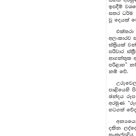
සහිත අරමු
ඉපදීම් වශ
සතර ධර්ම 
වූ දෙයක් ම
එක්තරා 
අලංකාරව සැ
ස්ත්‍රියක්
පරිවාර ස්
ආගන්තුක අ
පරිළාහ” න
නම් වේ.
උරුවෙලා
පාළියෙහි 
ඡන්දය රූප
අරමුණ “රූ
හටගත් වේද
අන්‍ය
දකින ලද්ද
සංකල්පදිය 