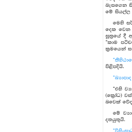
බැසගෙන සි
මේ සියල්ල
මෙහි සර
දෙක වෙන ව
සූත්‍රයේ 
“කාම පටිච
ක්‍රමයෙන් 
“තීහිඨා
පිළිපදියි.
“බ්‍යාප
“එහි ව්
(ක්‍රෝධ) ව
බවෙක් වේද 
මේ ව්‍ය
දතයුතුයි.
“විහිංසා