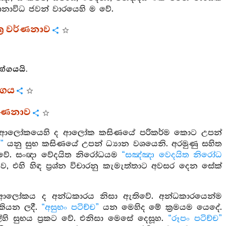
නානාවිධ ජවන් වාරයෙහි ම වේ.
‍ර වර්ණනාව
්ගයයි.
්ගය
වර්ණනාව
 ආලෝකයෙහි ද ආලෝක කසිණයේ පරිකර්ම කොට උපන්
”
යනු සුභ කසිණයේ උපන් ධ්‍යාන වශයෙනි. අරමුණු සහිත
වේ. සංඥා වේදයිත නිරෝධයම
“සඤ්ඤා වෙදයිත නිරෝධ
ුව, එහි හිඳ ප්‍රශ්න විචාරනු කැමැත්තාට අවසර දෙන සේක්
 ආලෝකය ද අන්ධකාරය නිසා ඇතිවේ. අන්ධකාරයෙන්ම
 කියන ලදී.
“අසුභං පටිච්ච”
යන මෙහිද මේ ක්‍රමයම යෙදේ.
හි සුභය ප්‍රකට වේ. එනිසා මෙසේ දෙසූහ.
“රූපං පටිච්ච”