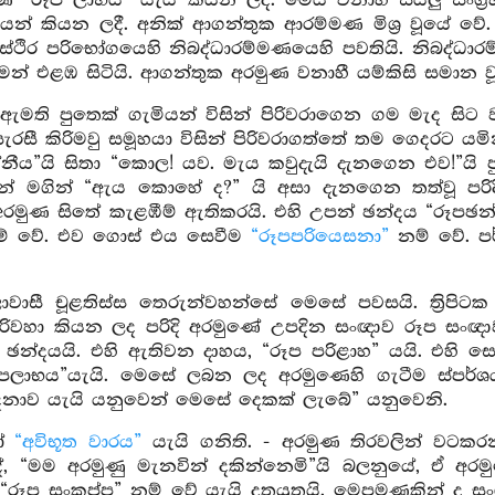
ණ “රූප ලාභය” යැයි කියන ලදී. මෙය වනාහී සියලු සංග්
යෙන් කියන ලදී. අනික් ආගන්තුක ආරම්මණ මිශ්‍ර වූයේ ව
ස්ථිර පරිභෝගයෙහි නිබද්ධාරම්මණයෙහි පවතියි. නිබද්ධාර
ෙන් එළඹ සිටියි. ආගන්තුක අරමුණ වනාහී යම්කිසි සමාන ව
ඇමති පුතෙක් ගැමියන් විසින් පිරිවරාගෙන ගම මැද සිට
රසී කිරිමවු සමූහයා විසින් පිරිවරාගත්තේ තම ගෙදරට යමින
 වන්නීය”යි සිතා “කොල! යව. මැය කවුදැයි දැනගෙන එව!”ය
ත්‍රීන් මගින් “ඇය කොහේ ද?” යි අසා දැනගෙන තත්වූ පර
රමුණ සිතේ කැළඹීම් ඇතිකරයි. එහි උපන් ඡන්දය “රූපඡන්
ම් වේ. එව ගොස් එය සෙවීම
“රූපපරියෙසනා”
නම් වේ. ප
වාසී චූළතිස්ස තෙරුන්වහන්සේ මෙසේ පවසයි. ත්‍රිපිටක
පිරිවහා කියන ලද පරිදි අරමුණේ උපදින සංඥාව රූප සංඥා
 ඡන්දයයි. එහි ඇතිවන දාහය, “රූප පරිළාහ” යයි. එහි 
පලාභය”යැයි. මෙසේ ලබන ලද අරමුණෙහි ගැටීම ස්පර්ශයයි
නාව යැයි යනුවෙන් මෙසේ දෙකක් ලැබේ” යනුවෙනි.
යෝ
“අවිභූත වාරය”
යැයි ගනිති. - අරමුණ තිරවලින් වටක
ේ, “මම අරමුණු මැනවින් දකින්නෙමි”යි බලනුයේ, ඒ අ
“රූප සංකප්ප” නම් වේ යැයි දතයුතුයි. මෙපමණකින් ද සං