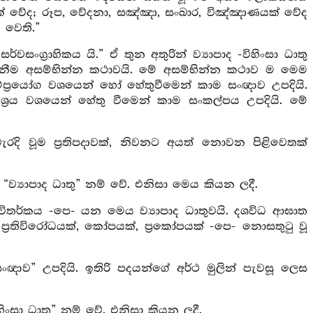
 වේද; රූප, වේදනා, සඤ්ඤා, සංඛාර, විඤ්ඤාණයක් වේද
 වෙති.”
සංග්‍රාහිකය යි.” ඒ තුන අතුරින් ව්‍යාපාද -විහිංසා ධාතු
ැනීම අසම්භින්න කථාවයි. මේ අසම්භින්න කථාව ම මෙම
ම්ප්‍රයෝග වශයෙන් හෝ හේතුවීමෙන් කාම සංඥාව උපදියි.
්‍රය වශයෙන් හේතු වීමෙන් කාම සංකල්පය උපදියි. මේ
රදි වූම ප්‍රතිපදාවක්, නිවනට අයත් නොවන පිළිවෙතක්
 “ව්‍යාපාද ධාතු” නම් වේ. එනිසා මෙය කියන ලදී.
්කය, විතර්කය -පෙ- යන මෙය ව්‍යාපාද ධාතුවයි. දශවිධ ආඝාත
ක්, ප්‍රතිවිරෝධයක්, කෝපයක්, ප්‍රකෝපයක් -පෙ- නොසතුටු වූ
ද සංඥාව” උපදියි. ඉතිරි පදයන්ගේ අර්ථ මුලින් පැවසූ ලෙස
හිංසා ධාතු” නම් වේ. එනිසා කියන ලදී.