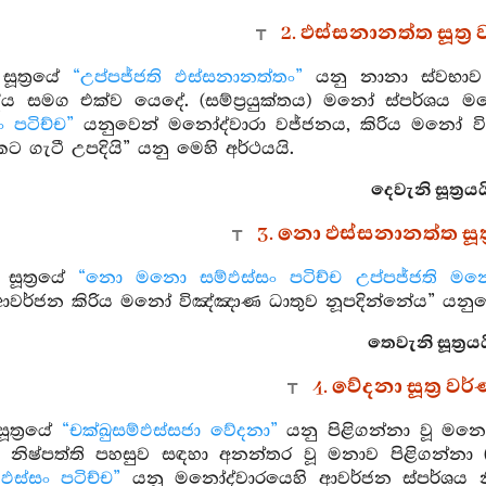
2. ඵස්සනානත්ත සූත්‍
සූත්‍රයේ
“උප්පජ්ජති ඵස්සනානත්තං”
යනු නානා ස්වභාව වූ
ිය සමග එක්ව යෙදේ. (සම්ප්‍රයුක්තය) මනෝ ස්පර්ශය 
 පටිච්ච”
යනුවෙන් මනෝද්වාරා වජ්ජනය, කිරිය මනෝ වි
කට ගැටී උපදියි” යනු මෙහි අර්ථයයි.
දෙවැනි සූත්‍රයය
3. නො ඵස්සනානත්ත සූත
සූත්‍රයේ
“නො මනො සම්ඵස්සං පටිච්ච උප්පජ්ජති මන
ආවර්ජන කිරිය මනෝ විඤ්ඤාණ ධාතුව නූපදින්නේය” යනුවෙන
තෙවැනි සූත්‍රයය
4. වේදනා සූත්‍ර ව
ූත්‍රයේ
“චක්ඛුසම්ඵස්සජා වේදනා”
යනු පිළිගන්නා වූ මන
නිෂ්පත්ති පහසුව සඳහා අනන්තර වූ මනාව පිළිගන්නා (ස
ස්සං පටිච්ච”
යනු මනෝද්වාරයෙහි ආවර්ජන ස්පර්ශය 