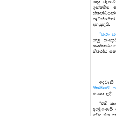
යනු රූපා
ඉක්මවීම 
ස්කන්ධයන්
පැවතීමෙන්
දතයුතුයි.
“කථං සම
යනු සංඥාව
සංස්කාරයන්
නිරෝධ සමාප
දෙවැනි 
භික්ඛවේ! ප
කියන ලදී.
“එහි ක
අරමුණෙහි ස
වේද එය කා