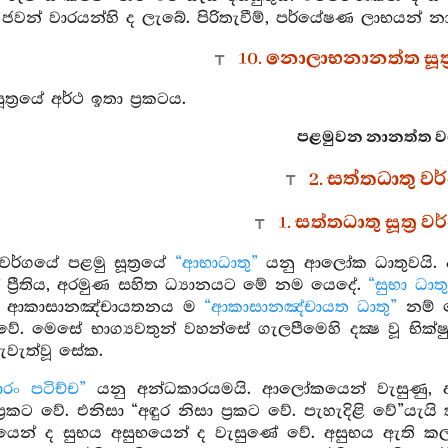
ජවන් වාරයන්හි ද ලැබේ. පිරිතැවීම්, පර්යේෂණ ලාභයන් 
10. නොලාභනානත්ත සූත්
්‍රයේ අර්ථ ඉතා ප්‍රකටය.
පළමුවන නානත්ත වග
2. සත්තධාතු වර
1. සත්තධාතු සූත්‍ර 
වර්ගයේ පළමු සූත්‍රයේ
“ආභාධාතු”
යනු ආලෝක ධාතුවයි.
 ප්‍රීතිය, අරමුණ සහිත ධ්‍යානයට මේ නම යෙදේ.
“සුභා ධාතු
යි. ආකාසානඤ්චායතනය ම
“ආකාසානඤ්චායත ධාතු”
නම් 
ේ. මෙසේ භාග්‍යවතුන් වහන්සේ ගැලපීමෙහි දක්‍ෂ වූ භික්ෂ
වැත්වූ සේක.
රං පටිච්ච”
යනු අන්ධකාරයමයි. ආලෝකයෙන් වැසුණු,
කට වේ. එනිසා “අඳුර නිසා ප්‍රකට වේ. පැහැදිළි වේ”යැයි
යෙන් ද සුභය අසුභයෙන් ද වැසුණේ වේ. අසුභය ඇති කල්