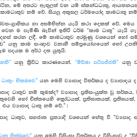
ටින, මේ අතරට ඇතුලත් වන යම් ස්කන්ධධාතු, ආයතනයක්
 කාමධාතුව නම් වේ. සියලු අකුසල ධර්මයෝද කාමධාතු නම්
්වසංග්‍රාහිකය හා අසම්භින්න යැයි කථා දෙකක් වේ. මෙය සර්ව
ෙන ම පැමිණි බැවින් ඉතිරි ධර්ම “කාම ධාතු” යැයි ග
දී අදහස් කරන ලදී. මේ කාමධාතුව අරමුණු වශයෙන් හෝ ස
ච” යනු කාම සංඥාව වනාහී සම්ප්‍රයෝගයෙන් හෝ උපනිශ
සෑම පදයක ම අර්ථ දත යුතුයි.
නෙහි”
යනු ත්‍රිවිධ කාරණයෙන්.
“මිච්ඡා පටිපජ්ජති”
යනු වැ
ාද ධාතුං භිකඛවෙ”
යන මෙහි ව්‍යාපාද විතර්කය ද ව්‍යාපාදය ද
‍යාපාද ධාතුව නම් කුමක්ද? ව්‍යාපාද ප්‍රතිසංයුක්ත වූ තර
ස්තුවෙහි හෝ චිත්තයෙහි ක්‍රෝධයක්, ප්‍රතිඝාතයක්, ප්‍රතිඝය
එය ව්‍යාපාද ධාතු නම් වේ.”
1
ාපාද ධාතුව, සහජාත ප්‍රත්‍යාදි වශයෙන් හේතු වී “ව්‍යපා
ධාතු භික්ඛවෙ”
යන මෙහි විහිංසා විතර්කය ද විහිංසාව ද “වි