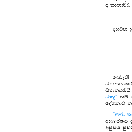
ද නානාවිධ 
දසවන සූත
දෙවැනි 
ධ්‍යානයාගේ
ධ්‍යානයම
ධාතු”
නම් ව
දේශනාව නැ
“අන්ධකා
ආලෝකය ප්‍ර
අසුභය සුභ