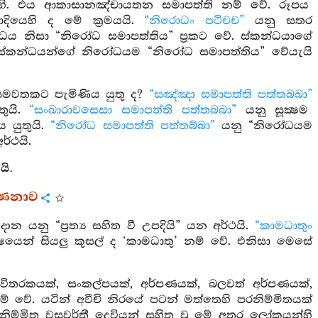
්හි. එය ආකාසානඤ්චායතන සමාපත්ති නම් වේ. රූපය
දියෙහි ද මේ ක්‍රමයයි.
“නිරොධං පටිචච”
යනු සතර
ය නිසා “නිරෝධ සමාපත්තිය” ප්‍රකට වේ. ස්කන්ධයාගේ
 ස්කන්ධයන්ගේ නිරෝධයම “නිරෝධ සමාපත්තිය” වේයැයි
මවතකට පැමිණිය යුතු ද?
“සඤ්ඤා සමාපත්ති පත්තබබා”
තුයි.
“සංඛාරාවසෙසා සමාපත්ති පත්තබබා”
යනු සූක්‍ෂම
 යුතුයි.
“නිරෝධ සමාපත්ති පත්තබ්බා”
යනු “නිරෝධයම
ර්ථයි.
යි.
ර්ණනාව
න යනු “ප්‍රත්‍ය සහිත වී උපදියි” යන අර්ථයි.
“කාමධාතුං
ෙන් සියලු කුසල් ද ‘කාමධාතු’ නම් වේ. එනිසා මෙසේ
, විතරකයක්, සංකල්පයක්, අර්පණයක්, බලවත් අර්පණයක්,
ම් වේ. යටින් අවීචි නිරයේ පටන් මත්තෙහි පරනිම්මිතයක්
නිම්මිත වසවර්තී දෙවියන් සහිත වූ මේ අතර ලෝකයන්හි