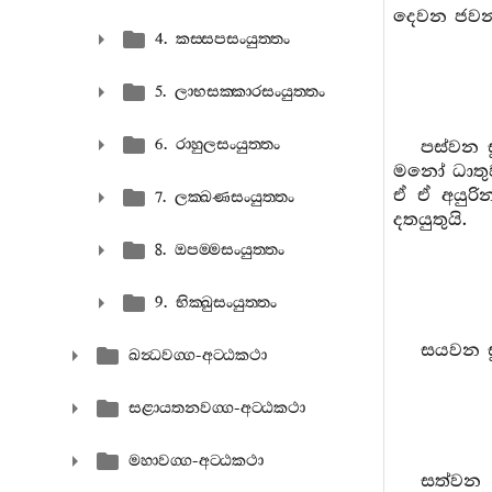
දෙවන ජවන
4. කස‍්සපසංයුත‍්තං
5. ලාභසක‍්කාරසංයුත‍්තං
6. රාහුලසංයුත‍්තං
පස්වන ස
මනෝ ධාතු
ඒ ඒ අයුරි
7. ලක‍්ඛණසංයුත‍්තං
දතයුතුයි.
8. ඔපම‍්මසංයුත‍්තං
9. භික‍්ඛුසංයුත‍්තං
සයවන සූ
ඛන්‍ධවග‍්ග-අට‍්ඨකථා
සළායතනවග‍්ග-අට‍්ඨකථා
මහාවග‍්ග-අට‍්ඨකථා
සත්වන ස