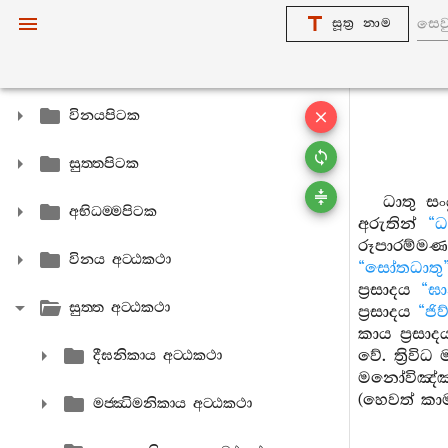
සූත්‍ර නාම
විනයපිටක
සුත‍්තපිටක
ධාතු සං
අභිධම‍්මපිටක
අරුතින්
“ධ
රූපාරම්
විනය අට‍්ඨකථා
“සෝතධාතු
ප්‍රසාදය
“ඝ
සුත‍්ත අට‍්ඨකථා
ප්‍රසාදය
“ජි
කාය ප්‍රසා
වේ. ත්‍රිව
දීඝනිකාය අට‍්ඨකථා
මනෝවිඤ
(හෙවත් කා
මජ‍්ඣිමනිකාය අට‍්ඨකථා