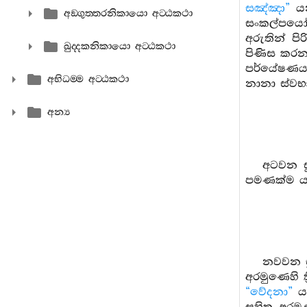
සඤ්ඤා”
යන
අඞ‍්ගුත‍්තරනිකායො අට‍්ඨකථා
සංකල්පය
අරුතින් පිර
ඛුද‍්දකනිකායො අට‍්ඨකථා
පිණිස කරන 
පර්යේෂණය 
අභිධම‍්ම අට‍්ඨකථා
නානා ස්වභා
අන්‍ය
අටවන ස
පමණක්ම ය
නවවන සූ
අරමුණෙහි ත
“වේදනා”
යන