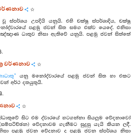
ර වර්ණනාව
 ස්පර්ශය උපදියි යනුයි. එහි චක්ෂු ස්පර්ශාදිය, චක්ෂු
මනෝද්වාරයේ පළමු ජවන් සිත සමග එක්ව යෙදේ. එනිසා
ඤ්ඤාණ ධාතුව නිසා ඇතිවේ යනුයි. පළමු ජවන් සිත්තේ
ි.
්‍ර වර්ණනාව
ොධාතු”
යනු මනෝද්වාරයේ පළමු ජවන් සිත හා එකට
් අර්ථ දතයුතුයි.
ි.
ර්ණනාව
ෝධාතුවේ සිට එම ද්වාරයේ හටගන්නා සියලුම වේදනාවෝ
ම්පටිච්ඡන) වේදනාවම ගැනීමට සුදුසු යැයි කියන ලදී.
නිසා පළමු ජවන වේදනාව ද පළමු ජවන ස්පර්ශය නිසා