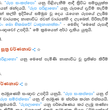
ව.
“රූප සංකප්පො”
යනු පිළිගැනීම් ආදී ත්‍රිවිධ සම්ප්‍රයුක්ත
ෙන් ඡන්දයයි.
“රූප පරිළාහො”
යනු රූපයේ දැවීම් තැවීම්
පන් කල්හි ඉදිරියේ සම්මුඛ වූ දෙය රැගෙන රූපයේ ලැබීම
 වාරයකද නානාවිධ ජවන් වාරයන්හි ද ලැබෙත්. පිරිතැවීම්
වං ඛො භිකඛවේ! ධාතුනානත්තං”
- මෙහිද “මෙසේ රූපාදී
වෝ උපදියි.” මේ ක්‍රමයෙන් අර්ථ දැකිය යුතුයි.
ි.
ූත්‍ර වර්ණනාව
පරිළාහො”
යනු මෙසේ පැමිණි නානාවිධ වූ ප්‍රතිෂ්ප කිරීම්
.
 වර්ණනාව
 අරමුණෙහි සංඥාව උපදියි යනුයි.
“රූප සංකප්පො”
යනු ඒ
“රූප සම්ඵස්සො”
යනු ඒ අරමුණ ම ස්පර්ශ කරන ඵස්සයයි.
‍රමයමයි.
“රුපලාභො”
යනු පර්යේෂණය කර ලැබූ තණ්හා