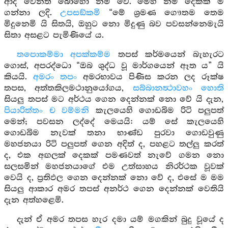
ආදී වෙනත් බොහෝ නම් වේ. මෙහි නම් දෙකක් ම
ගන්නා ලදි.
උපසඞ්කමි
“මේ ශ්‍රමණ ගෞතම තෙම
මිදුනෙමි යි සිතයි, ඔහුට නො මිදුණු බව පවසන්නෙමැයි
සිතා අසළට පැමිණියේ ය.
තපොකම්මා අපක්කම්ම
තපස් කර්මයෙන් බැහැරට
ගොස්, අපරද්ධො “ඔබ ශුද්ධ වූ මාර්ගයෙන් ඈත ය” යි
කියයි.
අමරං තපං
අමරභාවය පිණිස කරන ලද රූක්ෂ
තපස, අත්තකිලමථානුයෝගය,
සබ්බානත්‍ථාවහං හොති
සියලු තපස් මට අර්ථය ගෙන දෙන්නක් නො වේ යි දැන,
පියාරිත්තං ච වම්මනි
කැලයෙහි ගොඩබිම රිටි පලුපත්
මෙන්; පවසන ලද්දේ මෙයයි: යම් සේ කැලයෙහි
ගොඩබිම නැවක් තනා භාණ්ඩ පුරවා ගොඩවුණු
මහජනයා රිටි පලුපත් ගෙන අදිත් ද, පහළට තල්ලු කරත්
ද, එක අඟලක් දෙකක් පමණවත් නැවේ ගමන නො
සලසමින් මහජනයාගේ එම උත්සාහය නිරර්ථක වූවක්
වෙයි ද, ප්‍රතිඵල ගෙන දෙන්නක් නො වේ ද, එසේ ම මම
සියලු ආකාර අමර තපස් අනර්ථ ගෙන දෙන්නක් වෙතියි
දැන අත්හළෙමි.
දැන් ඒ අමර තපස හැර දමා යම් මගකින් බුදු වූයේ ද