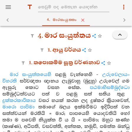
4. මාරසංයුත‍්තං
4. මාර සංයුත්තය
1. ආයු වර්ගය
1. තපොකම්ම සූත්‍ර වර්ණනාව
මාර සංයුත්තයෙහි
පළමු වැන්නෙහි -
උරුවෙලායං
විහරති
සර්වඥතා ඥානය ලැබුවාහු (බුදුහු) උරුවෙල් ගම
ඇසුරු කොට වසන සේක.
පඨමාභිසම්බුද්ධො
සම්බුද්ධත්වයට පත් ව පළමු සත් සතිය තුළ
දුක්කරකාරිකාය
වසර හයක් කරන ලද දුෂ්කර ක්‍රියාවෙන්,
මාරො පාපිමා
තමාගේ බලය ඉක්මවීමට ඉදිරිපත් වන
සත්ත්වයන් මරතියි = මාර; පාපයෙහි යොදවතියි හෝ
තමා ම පවෙහි නියුක්ත වී ය යි = පාපිමා; ඔහුට කණ්හ
(කෘෂ්ණ), අධිපති, වසවත්ති, අන්තක, නමුචි, පමත්ත බන්ධු