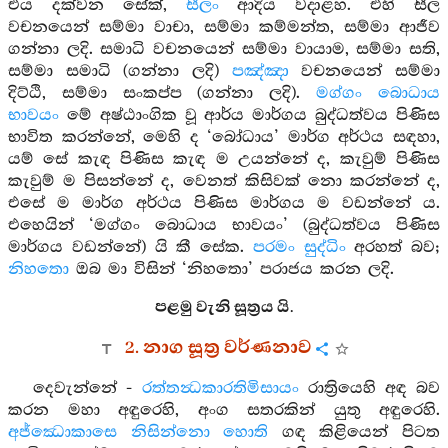
එය දක්වන සේක්,
සීලං
ආදිය වදාළහ. එහි සීල
වචනයෙන් සම්මා වාචා, සම්මා කම්මන්ත, සම්මා ආජීව
ගන්නා ලදි. සමාධි වචනයෙන් සම්මා වායාම, සම්මා සති,
සම්මා සමාධි (ගන්නා ලදි)
පඤ්ඤා
වචනයෙන් සම්මා
දිට්ඨි, සම්මා සංකප්ප (ගන්නා ලදි).
මග්ගං බොධාය
භාවයං
මේ අෂ්ඨාංගික වූ ආර්ය මාර්ගය බුද්ධත්වය පිණිස
භාවිත කරන්නේ, මෙහි ද ‘බෝධාය’ මාර්ග අර්ථය සඳහා,
යම් සේ කැඳ පිණිස කැඳ ම උයන්නේ ද, කැවුම් පිණිස
කැවුම් ම පිසන්නේ ද, වෙනත් කිසිවක් නො කරන්නේ ද,
එසේ ම මාර්ග අර්ථය පිණිස මාර්ගය ම වඩන්නේ ය.
එහෙයින් ‘මග්ගං බොධාය භාවයං’ (බුද්ධත්වය පිණිස
මාර්ගය වඩන්නේ) යි කී සේක.
පරමං සුද්ධිං
අරහත් බව;
නිහතො
ඔබ මා විසින් ‘නිහතො’ පරාජය කරන ලදි.
පළමු වැනි සූත්‍රය යි.
2. නාග සූත්‍ර වර්ණනාව
දෙවැන්නේ -
රත්තන්‍ධකාරතිමිසායං
රාත්‍රියෙහි අඳ බව
කරන මහා අඳුරෙහි, අංග සතරකින් යුතු අඳුරෙහි.
අජ්ඣොකාසෙ නිසින්නො හොති
ගඳ කිළියෙන් පිටත