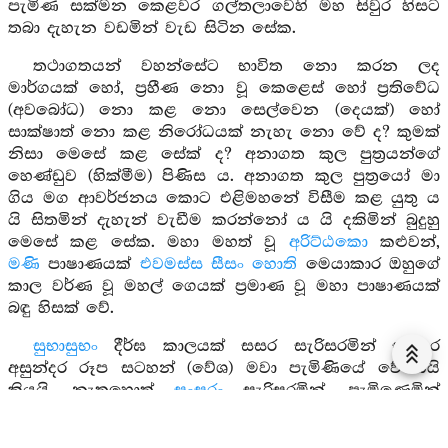
පැමිණ සක්මන කෙළවර ගල්තලාවෙහි මහ සිවුර හිසට
තබා දැහැන වඩමින් වැඩ සිටින සේක.
තථාගතයන් වහන්සේට භාවිත නො කරන ලද
මාර්ගයක් හෝ, ප්‍රහීණ නො වූ කෙළෙස් හෝ ප්‍රතිවේධ
(අවබෝධ) නො කළ නො සෙල්වෙන (දෙයක්) හෝ
සාක්ෂාත් නො කළ නිරෝධයක් නැහැ නො වේ ද? කුමක්
නිසා මෙසේ කළ සේක් ද? අනාගත කුල පුත්‍රයන්ගේ
හෙණ්ඩුව (හික්මීම) පිණිස ය. අනාගත කුල පුත්‍රයෝ මා
ගිය මග ආවර්ජනය කොට එළිමහනේ විසීම කළ යුතු ය
යි සිතමින් දැහැන් වැඩීම කරන්නෝ ය යි දකිමින් බුදුහු
මෙසේ කළ සේක. මහා මහත් වූ
අරිට්ඨකො
කළුවන්,
මණි
පාෂාණයක්
එවමස්ස සීසං හොති
මෙයාකාර ඔහුගේ
කාල වර්ණ වූ මහල් ගෙයක් ප්‍රමාණ වූ මහා පාෂාණයක්
බඳු හිසක් වේ.
සුභාසුභං
දීර්ඝ කාලයක් සසර සැරිසරමින් සුන්දර
අසුන්දර රූප සටහන් (වේශ) මවා පැමිණියේ වේ යයි
කියයි. නැතහොත්
සංසරං
සැරිසරමින්, පැමිණෙමින්
දීඝමද්ධානං
වසවර්ති සිටි ස්ථානයේ සිට උරුවේලාව
දක්වා වූ දිගු මාවත, බුදු වීමට පෙර සය වසරක් දුෂ්කර