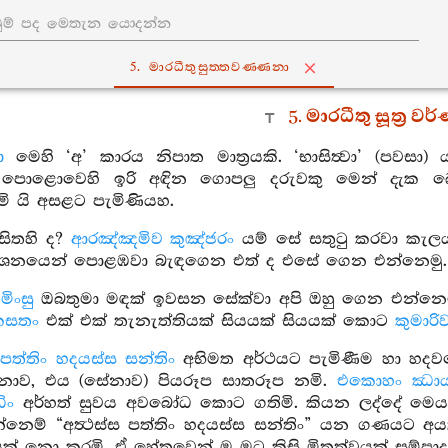
5. මාරධීතුසුත‍්තවණ‍්ණනා
5. මාරධීතු සූත්‍ර ව
ා
මෙහි ‘අ’ කාරය නිපාත මාත්‍රයකි. ‘භාසිත්‍වා’ (පවසා)
 පොළොවෙහි ඉරි අඳින ගොපලු දරුවකු මෙන් දැක බෙහ
ි යි අසළට පැමිණියහ.
සිතහි ද?
ආරඤ්ඤමිව කුඤ්ජරං
යම් සේ සතුටු කරවා කැලයට
්ශනයෙන් පොළඹවා බැඳගෙන එත් ද එසේ ගෙන එන්නෙමු. මා
ිංසු
ඔබතුමා මඳක් ඉවසන සේක්වා අපි ඔහු ගෙන එන්නෙමු
කසතං
එක් එක් තැනැත්තියක් සියයක් සියයක් කොට
කුමාර
ස පත්තිං හදයස්ස සන්තිං
අභිමත අර්ථයට පැමිණීම හා හදව
නාව, එය (සේනාව) පියරූප සාතරූප නමි.
එකොහං ඣාය
ිං
අර්හත් සුවය අවබෝධ කොට ගතිමි. කියන ලද්දේ මෙය ය
න්නෙම් “අත්‍ථස්ස පත්තිං හදයස්ස සන්තිං” යන ගණයට 
‍ථවයක් නො කරමි. ඒ හේතුවෙන් ම මට කිසි මිත්‍රත්වයක් සම