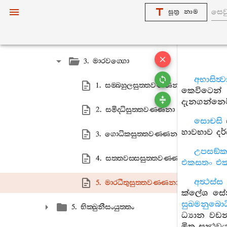
සූත්‍ර නාම
1. ආයුවග‍්ගො
2. රජ‍්ජවග‍්ගො
3. මාරවග‍්ගො
අභාසිත්‍ව
1. සම‍්බහුලසුත‍්තවණ‍්ණනා
කෙවිටෙන්
දැනගන්නෙම
2. සමිද‍්ධිසුත‍්තවණ‍්ණනා
සොචසි
හාවභාව දර
3. ගොධිකසුත‍්තවණ‍්ණනා
උපසඞ්කම
4. සත‍්තවස‍්සසුත‍්තවණ‍්ණනා
එකසතං එ
අත්‍ථස්
5. මාරධීතුසුත‍්තවණ‍්ණනා
ක්ලේශ සේ
සුඛමනුබොධ
5. භික‍්ඛුනීසංයුත‍්තං
ධ්‍යාන වඩ
මිත්‍ර සන්