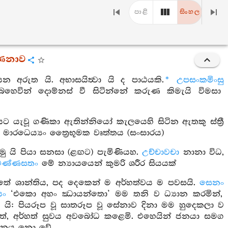
පාළි
සිංහල
ර්ණනාව
 යන අරුත යි. අභාසයිත්‍වා යි ද පාඨයකි.
උපසංකමිංසු
*
ෙවින් දොම්නස් වී සිටින්නේ කරුණ කිමැයි විමසා
 යැවූ ගණිකා ඇතින්නියෝ කැලයෙහි සිටින ඇතකු ස්ත්‍රී
රධෙය්‍යං ත්‍රෛභූමක වෘත්තය (සංසාරය)
 යි පියා සනසා (ළඟට) පැමිණියහ.
උච්චාවචා
නානා විධ,
ිවණ්ණසතං
මේ න්‍යායයෙන් කුමරි ශරීර සියයක්
තේ ශාන්තිය, පද දෙකෙන් ම අර්හත්වය ම පවසයි.
සෙනං
ං
‘එකො අහං ඣායන්තො’ මම තනි ව ධ්‍යාන කරමින්,
ි: පියරූප වූ සාතරූප වූ සේනාව දිනා මම හුදෙකලා ව
අයත්, අර්හත් සුවය අවබෝධ කළෙමි. එහෙයින් ජනයා සමග
්පාදනය නො වේ.