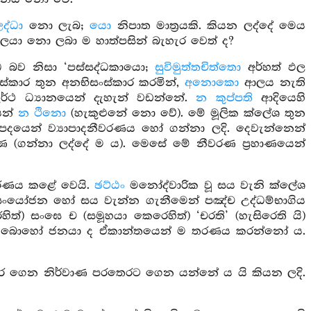
ද්ධා
නො ලැබ;
යො
නිපාත මාත්‍රයකි. කියන ලද්දේ මෙය
ගලයා නො ලබා ම හාත්පසින් බැහැර වෙත් ද?
ද්ධ බව නිසා ‘පස්සද්ධකායො;
සුවිමුත්තචිත්තො
අර්හත් ඵල
ස්කාර තුන අනභිසංස්කාර කරමින්,
අනොකො
ආලය නැති
ර්ථ ධ්‍යානයෙන් දැහැන් වඩන්නේ.
න කුප්පති
ආදියෙහි
ෙන්
න ථිනො
(හැකුළුනේ නො වේ). මේ මූලික ක්ලේශ තුන
ම පදයෙන් ව්‍යාපාදනීවරණය හෝ ගන්නා ලදි. දෙවැන්නෙන්
 (ගන්නා ලද්දේ ම ය). මෙසේ මේ නීවරණ ප්‍රහාණයෙන්
තරණය කළේ වෙයි.
ඡට්ඨං
මනෝද්වාරික වූ සය වැනි ක්ලේශ
ංයෝජන හෝ සය වැන්න ගැනීමෙන් පඤ්ච උද්ධම්භාගිය
) සංඝෙ ච (සමූහයා කෙරෙහිත්) ‘චරති’ (හැසිරෙති යි)
‍ය බොහෝ ජනයා ද ඒකාන්තයෙන් ම තරණය කරන්නෝ ය.
ර ගෙන නිර්වාණ පරතෙරට ගෙන යන්නේ ය යි කියන ලදි.