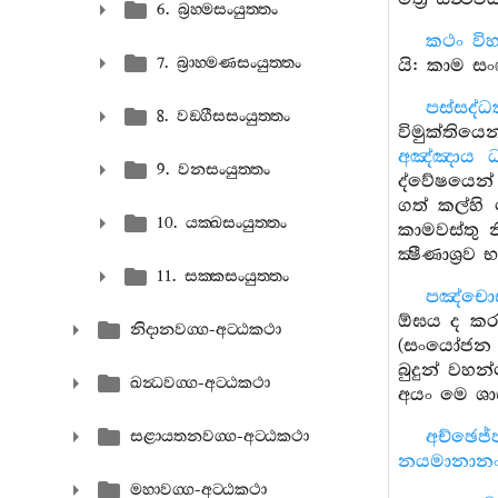
6. බ්‍රහ‍්මසංයුත‍්තං
කථං විහ
7. බ්‍රාහ‍්මණසංයුත‍්තං
යි: කාම ස
පස්සද්
8. වඞ‍්ගීසසංයුත‍්තං
විමුක්තිය
අඤ්ඤාය ධ
9. වනසංයුත‍්තං
ද්වේෂයෙන්
ගත් කල්හි
10. යක‍්ඛසංයුත‍්තං
කාමවස්තු 
ක්‍ෂීණාශ්‍රව
11. සක‍්කසංයුත‍්තං
පඤ්චො
ඕඝය ද කර
නිදානවග‍්ග-අට‍්ඨකථා
(සංයෝජන 
බුදුන් වහ
ඛන්‍ධවග‍්ග-අට‍්ඨකථා
අයං මෙ ශ
අච්ඡෙජ්
සළායතනවග‍්ග-අට‍්ඨකථා
නයමානාන
මහාවග‍්ග-අට‍්ඨකථා