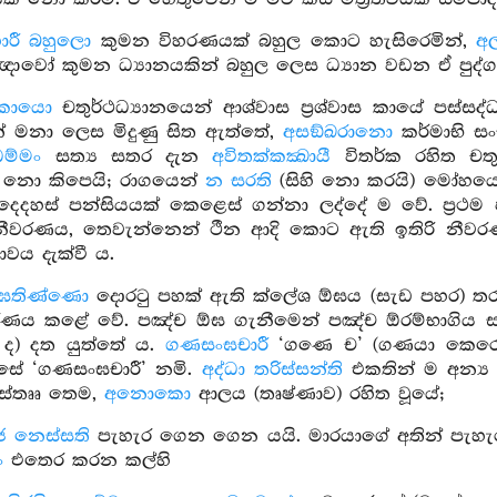
ාරී බහුලො
කුමන විහරණයක් බහුල කොට හැසිරෙමින්,
අල
ංඥාවෝ කුමන ධ්‍යානයකින් බහුල ලෙස ධ්‍යාන වඩන ඒ පුද්
ධකායො
චතුර්ථධ්‍යානයෙන් ආශ්වාස ප්‍රශ්වාස කායේ පස්ස
ෙන් මනා ලෙස මිදුණු සිත ඇත්තේ,
අසඞ්ඛරානො
කර්මාභි සං
ම්මං
සත්‍ය සතර දැන
අවිතක්කක්‍ඛායී
විතර්ක රහිත චතු
 නො කිපෙයි; රාගයෙන්
න සරති
(සිහි නො කරයි) මෝහය
 දෙදහස් පන්සියයක් කෙළෙස් ගන්නා ලද්දේ ම වේ. ප්‍රථ
නීවරණය, තෙවැන්නෙන් ථීන ආදි කොට ඇති ඉතිරි නීවරණ
 භාවය දැක්වී ය.
ඝතිණ්ණො
දොරටු පහක් ඇති ක්ලේශ ඕඝය (සැඩ පහර) 
ණය කළේ වේ. පඤ්ච ඕඝ ගැනීමෙන් පඤ්ච ඕරම්භාගිය ස
ද) දත යුත්තේ ය.
ගණසංඝචාරී
‘ගණෙ ච’ (ගණයා කෙරෙහිත්
න්සේ ‘ගණසංඝචාරී’ නමි.
අද්ධා තරිස්සන්ති
එකතින් ම අන්
ාස්තෲ තෙම,
අනොකො
ආලය (තෘෂ්ණාව) රහිත වූයේ;
ජ නෙස්සති
පැහැර ගෙන ගෙන යයි. මාරයාගේ අතින් පැහැ
ං
එතෙර කරන කල්හි