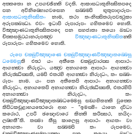
අත‍්තතො
න
උපගච‍්ඡින‍්ති
වදති
.
ආකාසධාතුනිස‍්සිතපදෙ
පන
අවිනිබ‍්භොගවසෙන
සබ‍්බම‍්පි
භූතුපාදාරූපං
ආකාසධාතුනිස‍්සිතං
නාම
,
තථා
තංනිස‍්සිතරූපවත්‍ථුකා
අරූපක‍්ඛන්‍ධා
.
එවං
ඉධාපි
රූපාරූපං
ගහිතමෙව
හොති
.
විඤ‍්ඤාණධාතුනිස‍්සිතපදෙ
පන
සහජාතා
තයො
ඛන්‍ධා
චිත‍්තසමුට‍්ඨානරූපඤ‍්ච
විඤ‍්ඤාණධාතුනිස‍්සිත
න‍්ති
රූපාරූපං
ගහිතමෙව
හොති
.
රූපෙ
චක‍්ඛුවිඤ‍්ඤාණෙ
චක‍්ඛුවිඤ‍්ඤාණවිඤ‍්ඤාතබ‍්බෙසු
ධම‍්මෙසූ
ති
එත්‍ථ
යං
අතීතෙ
චක‍්ඛුද‍්වාරස‍්ස
ආපාථං
ආගන‍්ත්‍වා
නිරුද‍්ධං
,
යඤ‍්ච
අනාගතෙ
ආපාථං
ආගන‍්ත්‍වා
නිරුජ‍්ඣිස‍්සති
,
යම‍්පි
එතරහි
ආගන‍්ත්‍වා
නිරුද‍්ධං
,
තං
සබ‍්බං
රූපං
නාම
.
යං
පන
අතීතෙපි
ආපාථං
අනාගන‍්ත්‍වා
නිරුද‍්ධං
,
අනාගතෙපි
අනාගන‍්ත්‍වා
නිරුජ‍්ඣිස‍්සති
,
එතරහිපි
අනාගන‍්ත්‍වා
නිරුද‍්ධං
,
තං
චක‍්ඛුවිඤ‍්ඤාණවිඤ‍්ඤාතබ‍්බධම‍්මෙසු
සඞ‍්ගහිතන‍්ති
වුත‍්තෙ
තිපිටකචූළාභයත්‍ථෙරො
ආහ
– “
ඉමස‍්මිං
ඨානෙ
ද‍්විධා
කරොථ
,
උපරි
ඡන්‍දොවාරෙ
කින‍්ති
කරිස‍්සථ
,
නයිදං
ලබ‍්භතී
”
ති
.
තස‍්මා
තීසු
කාලෙසු
ආපාථං
ආගතං
වා
අනාගතං
වා
සබ‍්බම‍්පි
තං
රූපමෙව
,
චක‍්ඛුවිඤ‍්ඤාණසම‍්පයුත‍්තා
පන
තයො
ඛන්‍ධා