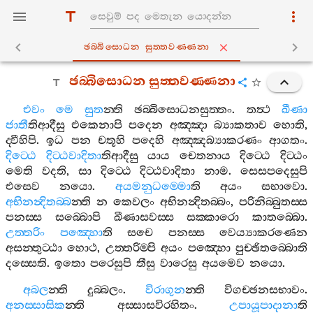
ඡබ‍්බිසොධන සුත‍්තවණ‍්ණනා
ඡබ‍්බිසොධන
සුත‍්තවණ‍්ණනා
එවං
මෙ
සුත
න‍්ති
ඡබ‍්බිසොධනසුත‍්තං
.
තත්‍ථ
ඛීණා
ජාතී
තිආදීසු
එකෙනාපි
පදෙන
අඤ‍්ඤා
බ්‍යාකතාව
හොති
,
ද‍්වීහිපි
.
ඉධ
පන
චතූහි
පදෙහි
අඤ‍්ඤබ්‍යාකරණං
ආගතං
.
දිට‍්ඨෙ
දිට‍්ඨවාදිතා
තිආදීසු
යාය
චෙතනාය
දිට‍්ඨෙ
දිට‍්ඨං
මෙති
වදති
,
සා
දිට‍්ඨෙ
දිට‍්ඨවාදිතා
නාම
.
සෙසපදෙසුපි
එසෙව
නයො
.
අයමනුධම‍්මො
ති
අයං
සභාවො
.
අභිනන්‍දිතබ‍්බ
න‍්ති
න
කෙවලං
අභිනන්‍දිතබ‍්බං
,
පරිනිබ‍්බුතස‍්ස
පනස‍්ස
සබ‍්බොපි
ඛීණාසවස‍්ස
සක‍්කාරො
කාතබ‍්බො
.
උත‍්තරිං
පඤ‍්හො
ති
සචෙ
පනස‍්ස
වෙය්‍යාකරණෙන
අසන‍්තුට‍්ඨා
හොථ
,
උත‍්තරිම‍්පි
අයං
පඤ‍්හො
පුච‍්ඡිතබ‍්බොති
දස‍්සෙති
.
ඉතො
පරෙසුපි
තීසු
වාරෙසු
අයමෙව
නයො
.
අබල
න‍්ති
දුබ‍්බලං
.
විරාගුන
න‍්ති
විගච‍්ඡනසභාවං
.
අනස‍්සාසික
න‍්ති
අස‍්සාසවිරහිතං
.
උපායූපාදානා
ති