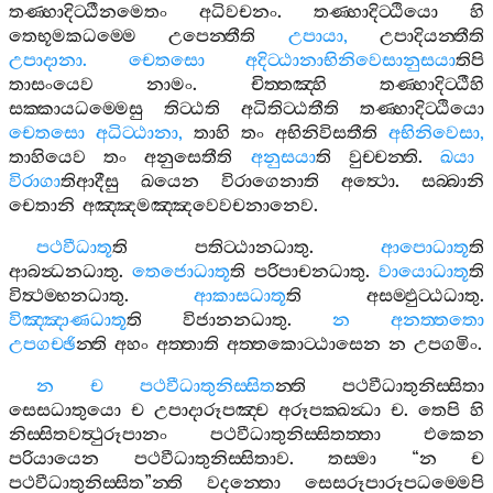
තණ‍්හාදිට‍්ඨීනමෙතං
අධිවචනං
.
තණ‍්හාදිට‍්ඨියො
හි
තෙභූමකධම‍්මෙ
උපෙන‍්තීති
උපායා
,
උපාදියන‍්තීති
උපාදානා
.
චෙතසො
අදිට‍්ඨානාභිනිවෙසානුසයා
තිපි
තාසංයෙව
නාමං
.
චිත‍්තඤ‍්හි
තණ‍්හාදිට‍්ඨීහි
සක‍්කායධම‍්මෙසු
තිට‍්ඨති
අධිතිට‍්ඨතීති
තණ‍්හාදිට‍්ඨියො
චෙතසො
අධිට‍්ඨානා
,
තාහි
තං
අභිනිවිසතීති
අභිනිවෙසා
,
තාහියෙව
තං
අනුසෙතීති
අනුසයා
ති
වුච‍්චන‍්ති
.
ඛයා
විරාගා
තිආදීසු
ඛයෙන
විරාගෙනාති
අත්‍ථො
.
සබ‍්බානි
චෙතානි
අඤ‍්ඤමඤ‍්ඤවෙවචනානෙව
.
පථවීධාතූ
ති
පතිට‍්ඨානධාතු
.
ආපොධාතූ
ති
ආබන්‍ධනධාතු
.
තෙජොධාතූ
ති
පරිපාචනධාතු
.
වායොධාතූ
ති
විත්‍ථම‍්භනධාතු
.
ආකාසධාතූ
ති
අසම‍්ඵුට‍්ඨධාතු
.
විඤ‍්ඤාණධාතූ
ති
විජානනධාතු
.
න
අනත‍්තතො
උපගච‍්ඡි
න‍්ති
අහං
අත‍්තාති
අත‍්තකොට‍්ඨාසෙන
න
උපගමිං
.
න
ච
පථවීධාතුනිස‍්සිත
න‍්ති
පථවීධාතුනිස‍්සිතා
සෙසධාතුයො
ච
උපාදාරූපඤ‍්ච
අරූපක‍්ඛන්‍ධා
ච
.
තෙපි
හි
නිස‍්සිතවත්‍ථුරූපානං
පථවීධාතුනිස‍්සිතත‍්තා
එකෙන
පරියායෙන
පථවීධාතුනිස‍්සිතාව
.
තස‍්මා
“
න
ච
පථවීධාතුනිස‍්සිත
”
න‍්ති
වදන‍්තො
සෙසරූපාරූපධම‍්මෙපි