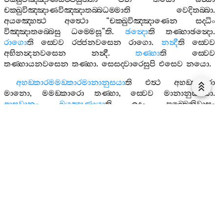
චක‍්ඛුවිඤ‍්ඤාණවිඤ‍්ඤාතබ‍්බධම‍්මාති
වෙදිතබ‍්බා
.
අයඤ‍්හෙත්‍ථ
අත්‍ථො
“
චක‍්ඛුවිඤ‍්ඤාණෙන
සද‍්ධිං
විඤ‍්ඤාතබ‍්බෙසු
ධම‍්මෙසූ
”
ති
.
ඡන්‍දො
ති
තණ‍්හාඡන්‍දො
.
රාගො
ති
ස‍්වෙව
රජ‍්ජනවසෙන
රාගො
.
නන්‍දී
ති
ස‍්වෙව
අභිනන්‍දනවසෙන
නන්‍දී
.
තණ‍්හා
ති
ස‍්වෙව
තණ‍්හායනවසෙන
තණ‍්හා
.
සෙසද‍්වාරෙසුපි
එසෙව
නයො
.
අහඞ‍්කාරමමඞ‍්කාරමානානුසයා
ති
එත්‍ථ
අහඞ‍්කාරො
මානො
,
මමඞ‍්කාරො
තණ‍්හා
,
ස‍්වෙව
මානානුසයො
.
ආසවානං
ඛයඤාණායා
ති
ඉදං
පුබ‍්බෙනිවාසං
දිබ‍්බචක‍්ඛුඤ‍්ච
අවත්‍වා
කස‍්මා
වුත‍්තං
?
භික‍්ඛූ
ලොකියධම‍්මං
න
පුච‍්ඡන‍්ති
,
ලොකුත‍්තරමෙව
පුච‍්ඡන‍්ති
,
තස‍්මා
පුච‍්ඡිතපඤ‍්හංයෙව
කථෙන‍්තො
එවමාහ
.
එකවිස‍්සජ‍්ජිතසුත‍්තං
නාමෙතං
,
ඡබ‍්බිසොධනන‍්තිපිස‍්ස
නාමං
.
එත්‍ථ
හි
චත‍්තාරො
වොහාරා
පඤ‍්ච
ඛන්‍ධා
ඡ
ධාතුයො
ඡ
අජ‍්ඣත‍්තිකබාහිරානි
ආයතනානි
අත‍්තනො
සවිඤ‍්ඤාණකකායො
පරෙසං
සවිඤ‍්ඤාණකකායොති
ඉමෙ
ඡ
කොට‍්ඨාසා
විසුද‍්ධා
,
තස‍්මා
“
ඡබ‍්බිසොධනිය
”
න‍්ති
වුත‍්තං
.
පරසමුද‍්දවාසිත්‍ථෙරා
පන
අත‍්තනො
ච
පරස‍්ස
ච