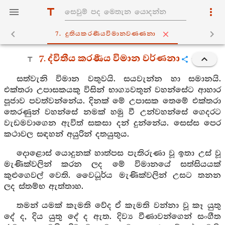
7. දුතියකරණීයවිමානවණ‍්ණනා
7. ද්විතීය කරණීය විමාන වර්ණනා
සත්වැනි විමාන වතුවයි. සයවැන්න හා සමානයි.
එක්තරා උපාසකයකු විසින් භාග්‍යවතුන් වහන්සේට ආහාර
පූජාව පවත්වන්නේය. දිනක් මේ උපාසක තෙමේ එක්තරා
තෙරණුන් වහන්සේ නමක් හමු වී උන්වහන්සේ ගෙදරට
වැඩමවාගෙන ඇවිත් සකසා දන් දුන්නේය. සෙස්ස පෙර
කථාවල සඳහන් අයුරින් දතයුතුය.
දොළොස් යොදුනක් හාත්පස පැතිරුණා වූ ඉතා උස් වූ
මැණික්වලින් කරන ලද මේ විමානයේ සත්සියයක්
කුළුගෙවල් වෙති. වෛධූර්ය මැණික්වලින් උසට තනන
ලද ස්තම්භ ඇත්තාහ.
තමන් යමක් කැමති වේද ඒ කැමති වන්නා වූ කෑ යුතු
දේ ද, දිය යුතු දේ ද ඇත. දිව්‍ය වීණාවන්ගෙන් සංගීත