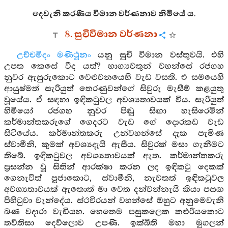
දෙවැනි කරණීය විමාන වර්ණනාව නිමියේ ය.
8. සුචිවිමාන වර්ණනා
උච්චමිදං මණිථූනං
යනු සුචි විමාන වස්තුවයි. එහි
උපත කෙසේ වීද යත්? භාග්‍යවතුන් වහන්සේ රජගහ
නුවර ඇසුරුකොට වෙළුවනයෙහි වැඩ වසති. එ සමයෙහි
ආයුෂ්මත් සැරියුත් තෙරණුවන්ගේ සිවුරු මැසීම් කළයුතු
වූයේය. ඒ සඳහා ඉඳිකටුවල අවශ්‍යතාවයක් විය. සැරියුත්
හිමියෝ රජගහ නුවර පිඬු සිඟා හැසිරෙමින්
කර්මාන්තකරුගේ ගෙදරට වැඩ ගේ දොරකඩ වැඩ
සිටියේය. කර්මාන්තකරු උන්වහන්සේ දැක පැමිණ
ස්වාමීනි, කුමක් අවශ්‍යදැයි ඇසීය. සිවුරක් මසා ගැනීමට
තිබේ. ඉඳිකටුවල අවශ්‍යතාවයක් ඇත. කර්මාන්තකරු
ප්‍රසන්න වූ සිතින් ආරක්ෂා කරන ලද ඉඳිකටු දෙකක්
ගෙනැවිත් පූජාකොට, ස්වාමීනි, නැවතත් ඉඳිකටුවල
අවශ්‍යතාවයක් ඇතොත් මා වෙත දන්වන්නැයි කියා පසඟ
පිහිටුවා වැන්දේය. ස්ථවිරයන් වහන්සේ ඔහුට අනුමෙවැනි
බණ වදාරා වැඩියහ. හෙතෙම පසුකලෙක කළුරියකොට
තව්තිසා දෙව්ලොව උපණි. ඉක්බිති මහා මුගලන්