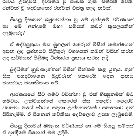
රාවය උපදවයි. දිව්‍යමය වූ පංචක ගුණ සම්පත් වෙති.
රන්වන් වූ දෙවඟනෝ රන්වන් වස්ත්‍ර හැඳ නටත්.
සියලු දිසාවන් බබුළුවන්නා වූ මේ අන්දමේ වර්ණයක්
හා මේ අන්දමේ මහා සම්පත් කවර කුසලයකින්
ලැබුයේද?
ඒ දේවපුත්‍රයා මහ මුගලන් තෙරුන් විසින් තමන්ගෙන්
අසන ලද ප්‍රශ්නයට පිළිතුරු වශයෙන් තමන් විසින් කරන
ලද කර්මයන් පිළිබඳ විස්තරය ප්‍රකාශ කරන ලදී.
බුද්ධිමත් නුවණැත්තන් විසින් පින්කම් කළ යුතුය. තුන්
සිත පහදවාගෙන බුදුවරුන් කෙරෙහි දෙන දානය
මහත්ඵල මහානිසංස වේ.
ආරණ්‍යයේ සිට ගමට වඩින්නා වූ එක් භික්‍ෂුනමක් මට
හමුවිය. උන්වහන්සේ කෙරෙහි සිත පහදවා ගෙදරට
වඩමවා මගේ අර්ථය සඳහා උන්වහන්සේට සමකොට දන්
පිරිනැමීමි. ඒ පිනෙන් තව්තිසා දෙව්ලොව උපත ලැබුවෙමි.
සියලු දිසාවන් බබළන වර්ණයක් හා මේ සියලු සම්පත්
ඒ දන්දීමේ පිනෙන් මම ලදිමි.