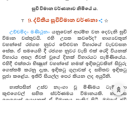
සුචී විමාන වර්ණනාව නිමියේ ය.
9. ද්විතීය සූචිවිමාන වර්ණනා
උච්චමිදං මණිථූනං
යනුවෙන් ආරම්භ වන දෙවැනි සුචි
විමාන වස්තුවයි. එහි උපත කවරේද? භාග්‍යවතුන්
වහන්සේ රජගහ නුවර වේළුවන විහාරයේ වැඩවසන
සේක. ඒ සමයෙහි දී රජගහ නුවර වැසි එක් රෙදි වියනක්
විහාරය අසල ජීවත් වූයේ දිනක් විහාරයට පැමිණියේය.
එහිදී එක්තරා භික්‍ෂූන් වහන්සේ නමක් ඉඳිකටුවකින් සිවුරු
ගෙත්තම් කරනු දැක, ඉඳිකටු ගුලාවක් ද සහිතව ඉඳිකටු
පූජා කළේය. ඉතිරි සියල්ල පෙර කියන ලද අයුරිනි.
හාත්පසින් උස්ව නැංගා වූ මිණිමය ටැම් හා
කුළුගෙවල් සහිත ස්වර්ණමය විමානයකි. හාත්පස
දොළොස් යොදුනක් ඒ විමානය පැතිර සිටී. ඔබගේ ඡවි
වර්ණය ද සියලු දිසාවන් බබුළුවයි. ආදි වශයෙන් මුගලන්
තෙරුන් විමසීය.
ඒ දේවපුත්‍රයා මුගලන් මහ තෙරුන් විසින් තමන්ගෙන්