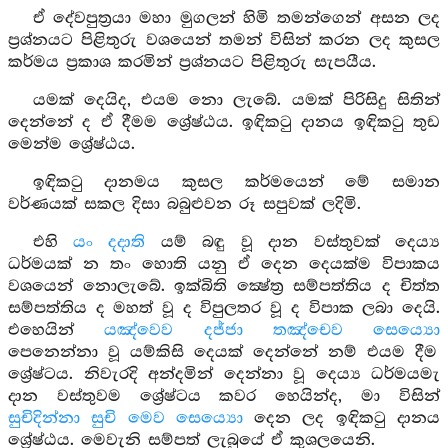
ඒ දේවපුත්‍රයා මහා මුගලන් හිමි තමන්ගෙන් අසන ලද
ප්‍රශ්නයට පිළිතුරු වශයෙන් තමන් විසින් කරන ලද කුසල
කර්මය ප්‍රකාශ කරමින් ප්‍රශ්නයට පිළිතුරු සැපයීය.
යමක් දෙයිද, එයම නො ලැබේ. යමක් පිරිසිදු සිතින්
දෙන්නේ ද ඒ දීමම ශ්‍රේෂ්ඨය. ඉඳිකටු දානය ඉඳිකටු තුඩ
මෙන්ම ශ්‍රේෂ්ඨය.
ඉඳිකටු දානමය කුසල කර්මයෙන් මේ සමාන
වර්ණයක් සකල දිසා බබුළුවන රූ සපුවක් ලදිමි.
එහි
යං දදාති
යම් බඳු වූ දාන වස්තුවක් දෙය්‍ය
ධර්මයක් න තං හොති යනු ඒ දෙන දෙයක්ම විපාකය
වශයෙන් නොලැබේ. ඉක්බිති ක්‍ෂේත්‍ර සම්පත්තිය ද චිත්ත
සම්පත්තිය ද මහත් වූ ද විපුලතර වූ ද විපාක ලබා දෙයි.
එහෙයින්
යඤ්වෙව දජ්ජා තඤ්චෙව සෙය්‍යො
පෙනෙන්නා වූ යම්කිසි දෙයක් දෙන්නේ නම් එයම දීම
ශ්‍රේෂ්ටය. නිවැරදි අන්දමින් දෙන්නා වූ දෙය්‍ය ධර්මයමැ
දාන වස්තුවම ශ්‍රේෂ්ටය කවර හෙයින්ද, මා විසින්
සුචිදින්නා සුචි මෙව සෙය්‍යො
දෙන ලද ඉඳිකටු දානය
ශ්‍රේෂ්ඨය. මෙවැනි සම්පත් ලැබුයේ ඒ කුශලයෙනි.