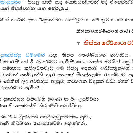
සංයුත්තා
- සියලු කාම ආදී යෝගයන්ගෙන් මිදී එහෙයින්ම ආ
ෙන් ජීවත්වන්න යන තේරුමය.
 ගාථාව අසා විදසුන්වඩා රහත්වූවාය. මේ ක්‍රමය යට කියන
තිස්සා තෙරණියගේ ගාථා වර
තිස්සා ථේරීගාථා 
යුඤ්ජස්සු ධම්මෙහි
යනු තිස්ස තෙරණියගේ ගාථාවය
රණියක් වී රහත්බවට පැමිණියාය. එසේම මෙයින් පසු ධීර
සමානය. කපිලවත්වැසි මේ සියලු දෙනාම බෝසතුන්ගේ කා
ාවෙන් සත්වැන්නී හැර අනෙක් සියල්ලෝම රහත්බවට 
දුන් වෙතින් ලද අවවාදය ඇසුරු කරගෙන විදසුන් වඩා රහත්
රහත්බවට පැමිණ -
ෙ යුඤ්ජස්සු ධම්මෙහි ඛණො තංමං උපච්චගා,
තා හි සොචන්ති නිරයම්හි සමප්පිතා.
නිරෝධං ඵුස්සෙහි සඤ්ඤාවූපමසමං සුඛං,
ාහි නිබ්බානං යොගක්‍ඛෙමං අනුත්තරං.