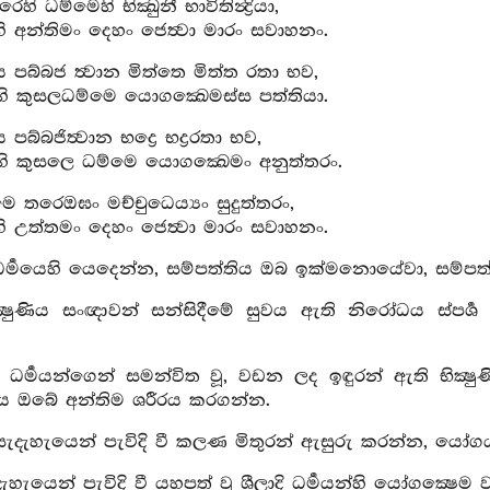
රෙහි ධම්මෙහි භික්‍ඛුනී භාවිතින්‍ද්‍රියා,
ි අන්තිමං දෙහං ජෙත්‍වා මාරං සවාහනං.
ය පබ්බජ ත්‍වාන මිත්තෙ මිත්ත රතා භව,
ි කුසලධම්මෙ යොගක්‍ඛෙමස්ස පත්තියා.
 පබ්බජිත්‍වාන භද්‍රෙ භද්‍රරතා භව,
ි කුසලෙ ධම්මෙ යොගක්‍ඛෙමං අනුත්තරං.
 තරෙඔඝං මච්චුධෙය්‍යං සුදුත්තරං,
ි උත්තමං දෙහං ජෙත්‍වා මාරං සවාහනං.
 ධර්‍මයෙහි යෙදෙන්න, සම්පත්තිය ඔබ ඉක්මනොයේවා, සම්ප
ික්‍ෂුණිය සංඥාවන් සන්සිදීමේ සුවය ඇති නිරෝධය ස්පර්‍ශ
ීර ධර්‍මයන්ගෙන් සමන්විත වූ, වඩන ලද ඉඳුරන් ඇති භික්‍
ය ඔබේ අන්තිම ශරීරය කරගන්න.
 සැදැහැයෙන් පැවිදි වී කලණ මිතුරන් ඇසුරු කරන්න, යෝග
සැදැහැයෙන් පැවිදි වී යහපත් වූ ශීලාදි ධර්‍මයන්හි යෝගක්‍ෂෙම