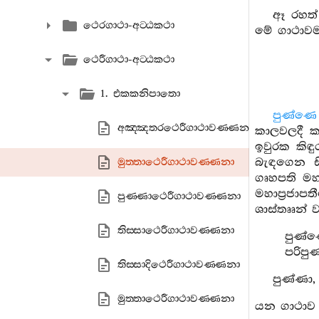
ඈ රහත් 
ථෙරගාථා-අට‍්ඨකථා
මේ ගාථාවම
ථෙරීගාථා-අට‍්ඨකථා
1. එකකනිපාතො
පුණ්ණෙ 
අඤ‍්ඤතරථෙරීගාථාවණ‍්ණනා
කාලවලදී ක
ඉවුරක කිඳු
බැඳගෙන ස
මුත‍්තාථෙරීගාථාවණ‍්ණනා
ගෘහපති මහ
මහාප්‍රජාප
පුණ‍්ණාථෙරීගාථාවණ‍්ණනා
ශාස්තෲන් 
තිස‍්සාථෙරීගාථාවණ‍්ණනා
පුණ්ණ
පරිපු
තිස‍්සාදිථෙරීගාථාවණ‍්ණනා
පුණ්ණා,
මුත‍්තාථෙරීගාථාවණ‍්ණනා
යන ගාථාව ප