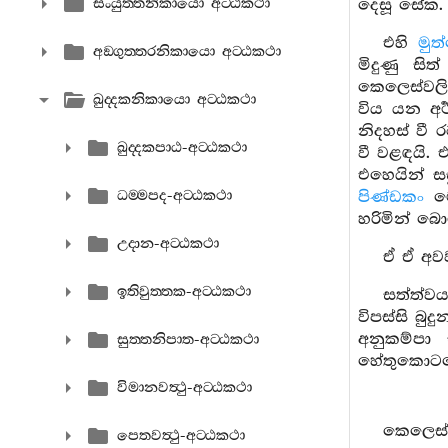
සංයුත‍්තනිකායො අට‍්ඨකථා
දෙසූ සේක.
එහි
මුත
අඞ‍්ගුත‍්තරනිකායො අට‍්ඨකථා
මිදුණු සි
කෙලෙස්වලි
ඛුද‍්දකනිකායො අට‍්ඨකථා
විය යන අර
නිදහස් වී
ඛුද‍්දකපාඨ-අට‍්ඨකථා
වී වළඳයි.
එහෙයින් ස
ධම‍්මපද-අට‍්ඨකථා
පිණ්ඩකං
ම
හරිමින් බ
උදාන-අට‍්ඨකථා
ඒ ඒ අව
ඉතිවුත‍්තක-අට‍්ඨකථා
සත්ත්වය
විපස්සි බු
අනුකම්පා
සුත‍්තනිපාත-අට‍්ඨකථා
හේතුකොටග
විමානවත්‍ථු-අට‍්ඨකථා
කෙලෙස් 
පෙතවත්‍ථු-අට‍්ඨකථා