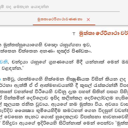
මුත‍්තාථෙරීගාථාවණ‍්ණනා
මුත්තා ථේරීගාථා 
ෙ මුත්තස්සුයොගෙහි චන්‍දො රාහුග්ගහා ඉව,
මුත්තෙන චිත්තෙන අනණං භුඤ්ජ පිණ්ඩකං.
වෙනි
, චන්ද්‍රයා රාහුගේ ග්‍රහණයෙන් මිදී යන්නාක් මෙන
 වළඳන්න.’
ා
නම්වූ, රහත්මගෙහි හික්මෙන භික්‍ෂුණියක විසින් කියන
ාර්ථනා ඇත්තී ඒ ඒ ආත්මභාවයන්හි දී කුසල් රැස්කරන්නී ව
තෲන් වහන්සේ වීථියෙහි වඩිනු දැක පහන් සිතින් පසඟ පිහිටු
 ඒ පින්කමින් දෙව්ලොව ඉපිද කලින්කල දෙව්ලෝවලම හැසිර
් කුලයක ජනිත වූවාය. ඇයගේ නම මුත්තා විය. අවශ්‍ය වාස
ැවිදිව ශෛක්‍ෂ්‍ය භූමියෙහිදීම කමටහන් ගෙන විදසුන් වඩන්
් වෙසෙන තැනට ගොස් හුදෙකලාව විපස්සනා භාවනාවෙහි යෙ
ිහිදුවා ඇයගේ ඉදිරියෙහි සිටින්නාක් මෙන් පෙන්වා ‘මු