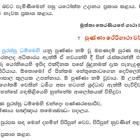
බවට පැමිණීමෙන් පසු යථෝක්ත උදානය ප්‍රකාශ කළාය. සි
 නැවත ප්‍රකාශ කළාය.
මුත්තා තෙරණියගේ ගාථා වර
පුණ්ණා ථේරීගාථා 
පූරස්සු ධම්මෙහි
යනු පුණ්ණා නම් වූ මහණදම් පුරණ ත
රනලද අධිකාරය ඇත්තී ඒ හවයන්හි දී පින් රැස්කරන්නී 
රු යෝනියෙහි ඉපිද එක්දිනක පසේ බුදුනමක් දැක පැහැදුණු
ිටියාය. ඕතොමෝ ඒ පින්කම හේතුකොටගෙන දෙව්ලෝවලම
ාසාල කුලයක උපන්නාය. ඕ පුණ්ණා නම් වූවාය. ඕ උපනිශ්‍
තීගෝතමී වෙතින් ධර්‍මය අසා හටගත් ශ්‍රද්ධාව ඇත්තී පැ
වහන්සේ ගඳකිළියෙහි හුන්නේම ආලෝකයක් විහිදුවා
ෙ පූරස්සු ධම්මෙහි චන්දො පණ්ණරසොරිව,
ණ්ණාය සඤ්ඤාය තමොක්‍ඛන්‍ධං පදාලය.
 පුරපස සඳ මෙන් දහමින් පිරිපුන් වෙව, පිරිපුන් නුවණින් අ
්‍රකාශ කළහ.