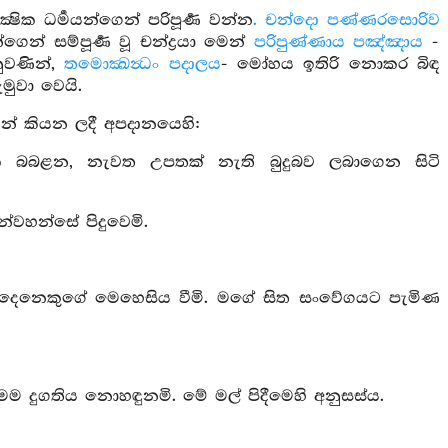
්‍ෂික ධර්‍මයන්ගෙන් පරිපූර්‍ණ වන්න
. චන්දො පණ්ණරසොරිව
්ගෙන් සම්පූර්‍ණ වූ චන්ද්‍රයා මෙන්
පරිපුණ්ණාය පඤ්ඤාය
-
නුවණින්,
තමොක්‍ඛන්‍ධං පදාලය
- මෝහය ඉතිරි නොකර බිඳ
ුවා වෙයි.
න් කියන ලදී අපදානයෙහි:
දිනක බබළන, නැවත උපතක් නැති බුදුබව ලබාගෙන සිටි
්වහන්සේ පිදුවෙමි.
දස දෙනෙකුගේ මෙහෙසිය වීමි. මගේ සිත සංවේගයට පැමිණ
ම දුගතිය නොහඳුනමි. මේ මල් පිදීමෙහි අනුසස්ය.