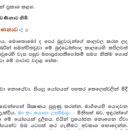
් ප්‍රකාශ කළහ.
්‍ණනාව නිමි.
වර්ණනාව
ාවය. මොතොමෝ ද පෙර බුදුවරුන්ගේ කාලවල කරන ලද
බරින් සමන්විතවූවා මේ බුද්ධෝත්පාද කාලයෙහි කපිලවත්
වුරෙහි වැස පසුව මහාප්‍රජාපතීගෝතමී සමග නික්ම ගොස්
දුවා මේ ගාථාව වදාළ සේක:
ක්මවා නොයේවා. සියලු යෝගයන් පහකර කෙලෙස්වලින් මිදී
 ශික්‍ෂාවන්ගෙන් ශික්‍ෂණය පුහුණු කරන්න. මාර්‍ගයෙහි යොදවන
දැක්වීය.
මා තං යොගා උපච්චගූං -
මිනිසත් බව, ඉඳුරන්ගේ
 යන මේ යෝගයන් දුර්‍ලභය. එයින් ප්‍රයෝජන නොගෙන ඒවා
ෝගයන්ට ඔබ යටපත් කර ගැනීමට අවකාශ නොදෙන්න.