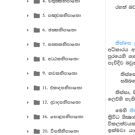
4. චතුක‍්කනිපාතො
රහත් බව
5. පඤ‍්චකනිපාතො
6. ඡක‍්කනිපාතො
තිස්සෙ 
7. සත‍්තකනිපාතො
අධිකාරය ඇ
පුරයෙහි ශ
8. අට‍්ඨකනිපාතො
පැවිදිව බව
9. නවකනිපාතො
තිස්ස
සබ්බ
11. එකාදසනිපාතො
තිස්සා
ලෙව්හි හැස
12. ද‍්වාදසනිපාතො
මෙහි
ති
16. සොළසනිපාතො
ත්‍රිවිධ ශ
විකලත්වයක
ඉක්මවා ය
20. වීසතිනිපාතො