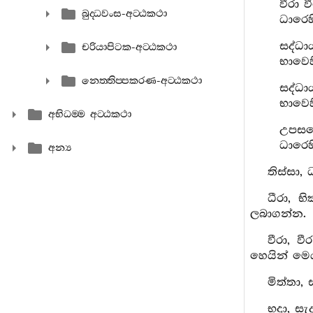
වීරා වී
බුද‍්ධවංස-අට‍්ඨකථා
ධාරෙහ
සද්ධා
චරියාපිටක-අට‍්ඨකථා
භාවෙහ
නෙත‍්තිප‍්පකරණ-අට‍්ඨකථා
සද්ධාය
භාවෙහ
අභිධම‍්ම අට‍්ඨකථා
උපසමෙ
ධාරෙහ
අන්‍ය
තිස්සා,
ධීරා, භ
ලබාගන්න.
වීරා, ව
හෙයින් මෙ
මිත්තා,
භද්‍රා, 