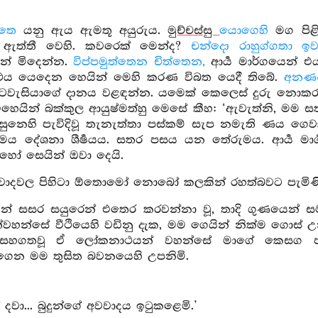
්තෙ
යනු ඇය ඇමතූ අයුරුය.
මුච්චස්සු
යොගෙහි
මග පිළි
ත් ඇත්තී වෙහි. කවරෙක් මෙන්ද?
චන්දො රාහුග්ගතා ඉ
න් මිදෙන්න.
විප්පමුත්තෙන චිත්තෙන,
ආර්‍ය මාර්ගයෙන් එය
්‍ථය යෙදෙන හෙයින් මෙහි කරණ විබත යෙදී තිබේ.
අනණං
 රටවැසියාගේ දානය වළඳන්න. යමෙක් කෙලෙස් දුරු නොකර
 එහෙයින් බක්කුල ආයුෂ්මත්හු මෙසේ කීහ: ‘ඇවැත්නි, මම 
සුනෙහි පැවිදිවූ තැනැත්තා පස්කම් සැප නමැති ණය ගෙ
ෙය දේශනා ශීර්‍ෂයය. සතර පසය යන තේරුමය. ආර්‍ය මාර්
ොහෝ සෙයින් ඔවා දෙයි.
වාදවල පිහිටා ඕතොමෝ නොබෝ කලකින් රහත්බවට පැමිණිය
න් සසර සයුරෙන් එතෙර කරවන්නා වූ, තාදි ගුණයෙන් සමන්ව
දුන්වහන්සේ වීථියෙහි වඩිනු දැක, මම ගෙයින් නික්ම ගොස් 
 සහගතවූ ඒ ලෝකනාථයන් වහන්සේ මාගේ කෙසග පාග
ෙන මම තුසිත බවනයෙහි උපනිමි.
දවා... බුදුන්ගේ අවවාදය ඉටුකළෙමි.’