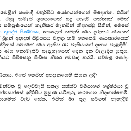
වෙළින් කාමාදී චතුර්විධ යෝගයන්ගෙන් මිදෙන්න. එයින්
ව
, රාහු නමැති ග්‍රහයාගෙන් සදු ගැළවී යන්නාක් මෙන්
 සම්පූර්‍ණයෙන් නැතිකර මැනවින් නිදහස්වූ සිතින්, මෙසේ
 භුඤ්ජ පිණ්ඩකං
, කෙලෙස් නමැති ණය දුරුකර ණයෙන්
 බුදුන් අනුදත් සිවුපසය වළඳා නම් හෙතෙම ණයකාරයෙක්
සත්දිනක් පමණක් ණය ඇතිව රට වැසියාගේ දානය වැළඳීමි’.
වා ණය නොමැතිව සැදැහැයෙන් දෙන දන වැළැදිය යුතුය.
‍ගයට පිවිසෙනු පිණිස නිතර අවවාද කරයි. පව්මළ සෝදා
ාය. එසේ හෙයින් අපදානයෙහි කියන ලදී:
ිත වූ ලෙව්වැසි සකල සත්ත්ව වර්‍ගයාගේ ශ්‍රේෂ්ඨයා වූ
උන්වහන්සේ ඉදිරිපිට මුහුණ යටිකුරු කරගෙන නිදාගත්තෙමි.
මින් වැඩි සේක, එයින් මා තුළ හටගත් පැහැදීම