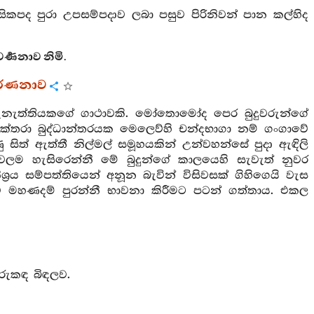
කපද පුරා උපසම්පදාව ලබා පසුව පිරිනිවන් පාන කල්හිද
්‍ණනාව නිමි.
වර්ණනාව
ැනැත්තියකගේ ගාථාවකි. මෝතොමෝද පෙර බුදුවරුන්ගේ
එක්තරා බුද්ධාන්තරයක මෙලෙව්හි චන්දභාගා නම් ගංගාවේ
 සිත් ඇත්තී නිල්මල් සමූහයකින් උන්වහන්සේ පුදා ඇඳිලි
 හැසිරෙන්නී මේ බුදුන්ගේ කාලයෙහි සැවැත් නුවර
රය සම්පත්තියෙන් අනූන බැවින් විසිවසක් ගිහිගෙයි වැස
විදිව මහණදම් පුරන්නී භාවනා කිරීමට පටන් ගත්තාය. එකල
ඳුරුකඳ බිඳලව.