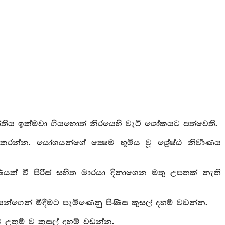
ත්තිය ඉක්මවා ගියහොත් නිරයෙහි වැටී ශෝකයට පත්වෙති.
 කරන්න. යෝගයන්ගේ ක්‍ෂෙම භූමිය වූ ශ්‍රේෂ්ඨ නිර්‍වාණය
ෂුණියක් වී පිරිස් සහිත මාරයා දිනාගෙන මතු උපතක් නැති
යන්ගෙන් මිදීමට පැමිණෙනු පිණිස කුසල් දහම් වඩන්න.
 වූ උතුම් වූ කුසල් දහම් වඩන්න.