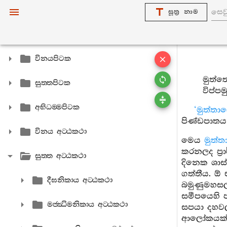
සූත්‍ර නාම
විනයපිටක
මුත්ත
සුත‍්තපිටක
විප්ප
අභිධම‍්මපිටක
‘මුත්තා
පිණ්ඩපාතය
විනය අට‍්ඨකථා
මෙය
මුත්ත
කරනලද ප්‍ර
සුත‍්ත අට‍්ඨකථා
දිනෙක ශාස්
ගත්තීය. ඕ
දීඝනිකාය අට‍්ඨකථා
බමුණුමහසල
සමීපයෙහි ප
මජ‍්ඣිමනිකාය අට‍්ඨකථා
සපයා දහවල
ආලෝකයක් ව