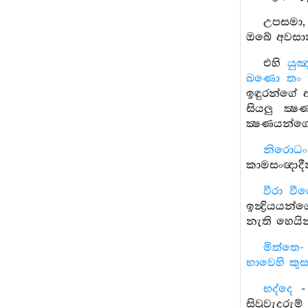
උපසමා, 
ඔබේ අවසාන
එහි
යුඤ
ඛණො තං ම
ඉඳුරන්ගේ 
සියලු ක්
ක්‍ෂණයන්ග
නිරොධං 
කාමසංඥාදී
වීරා වී
ඉන්‍ද්‍රියය
නැති හෙයි
මිත්තෙ-
භාවෙහි කු
භද්දෙ
-
සිවුවැදරුම