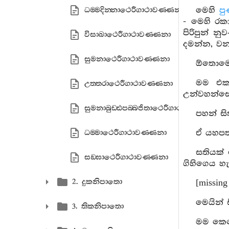
මෙහි
පු
ධම‍්මදින‍්නාථෙරීගාථාවණ‍්ණනා
- මෙහි රකාර
පිරිපුන් න
විසාඛාථෙරීගාථාවණ‍්ණනා
දමන්න, වන
සුමනාථෙරීගාථාවණ‍්ණනා
ඕතොමෝ 
මම එකල
උත‍්තරාථෙරීගාථාවණ‍්ණනා
උන්වහන්සේ 
සුමනාබුඩ‍්ඪපබ‍්බජිතාථෙරීගාථාවණ‍්ණනා
පහන් සි
ඒ යහපත
ධම‍්මාථෙරීගාථාවණ‍්ණනා
සතියක්
සඞ‍්ඝාථෙරීගාථාවණ‍්ණනා
ගිහිගෙය හැර
2. දුකනිපාතො
[missing
මෙයින් 
3. තිකනිපාතො
මම කෙලෙ