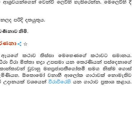
ශ්‍රවයන්ගෙන් වෙන්වී ලෙව්හි හැසිරෙන්න. මෙලෙව්හි දී
ලද පරිදි දතයුතුය.
්‍ණනාව නිමි.
වර්ණනා
. ඇයගේ කථාව තිස්සා මෙහෙණගේ කථාවට සමානය.
ා වීරා මිත්තා භද්‍රා උපසමා යන තෙරණියන් පස්දෙනාගේ
න්තාවන් වූවාහු මහප්‍රජාපතීගෝතමී සමග නික්ම ගොස්
පැමිණියහ. ඕතොමෝ වනාහී ආලෝක ගාථාවක් නොමැතිව
 වී උදානයක් වශයෙන්
වීරාවීරෙහි
යන ගාථාව ප්‍රකාශ කළාය.