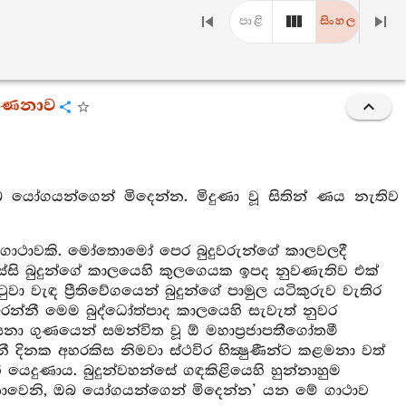
පාළි
සිංහල
වර්ණනාව
් ඔබ යෝගයන්ගෙන් මිදෙන්න. මිදුණා වූ සිතින් ණය නැතිව
 ලද ගාථාවකි. මෝතොමෝ පෙර බුදුවරුන්ගේ කාලවලදී
ිපස්සි බුදුන්ගේ කාලයෙහි කුලගෙයක ඉපද නුවණැතිව එක්
වා වැඳ ප්‍රීතිවේගයෙන් බුදුන්ගේ පාමුල යටිකුරුව වැතිර
ෙන්නී මෙම බුද්ධෝත්පාද කාලයෙහි සැවැත් නුවර
නා ගුණයෙන් සමන්විත වූ ඕ මහාප්‍රජාපතීගෝතමී
නී දිනක අහරකිස නිමවා ස්ථවිර භික්‍ෂුණීන්ට කළමනා වත්
දුණාය. බුදුන්වහන්සේ ගඳකිළියෙහි හුන්නාහුම
ත්තාවෙනි, ඔබ යෝගයන්ගෙන් මිදෙන්න’ යන මේ ගාථාව