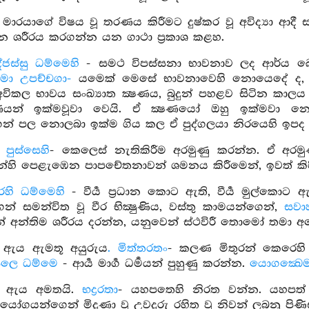
මාරයාගේ විෂය වූ තරණය කිරීමට දුෂ්කර වූ අවිද්‍යා ආද
 ශරීරය කරගන්න යන ගාථා ප්‍රකාශ කළහ.
්ජස්සු ධම්මෙහි
- සමථ විපස්සනා භාවනාව ලද ආර්ය බෝධි
ා උපච්චගා-
යමෙක් මෙසේ භාවනාවෙහි නොයෙදේ ද, ඒ පු
අවිකල භාවය සංඛ්‍යාත ක්‍ෂණය, බුදුන් පහළව සිටින කාල
‍ෂණයන් ඉක්මවූවා වෙයි. ඒ ක්‍ෂණයෝ ඔහු ඉක්මවා 
ෙන් පල නොලබා ඉක්ම ගිය කල ඒ පුද්ගලයා නිරයෙහි ඉපද ශ
පුස්සෙහි
- කෙලෙස් නැතිකිරීම අරමුණු කරන්න. ඒ අර
න්හි පෙළැඹෙන පාපචේතනාවන් ශමනය කිරීමෙන්, ඉවත් කි
රෙහි ධම්මෙහි
- වීර්‍ය ප්‍රධාන කොට ඇති, වීර්‍ය මුල්කොට 
න්ගෙන් සමන්විත වූ වීර භික්‍ෂුණිය, වස්තු කාමයන්ගෙන්,
සවා
න් අන්තිම ශරීරය දරන්න, යනුවෙන් ස්ථවිරී තොමෝ තමා
ඇය ඇමතූ අයුරුය
. මිත්තරතං
- කලණ මිතුරන් කෙරෙහි 
සලෙ ධම්මෙ
- ආර්‍ය මාර්‍ග ධර්‍මයන් පුහුණු කරන්න.
යොගක්‍ඛෙම
 ඇය අමතයි.
භද්‍රරතා
- යහපතෙහි නිරත වන්න. යහපත් වූ 
් යෝගයන්ගෙන් මිදුණා වූ උවදුරු රහිත වූ නිවන් ලබනු පිණ