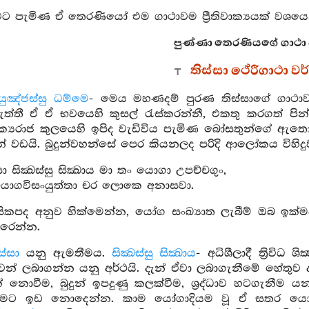
ට පැමිණ ඒ තෙරණියෝ එම ගාථාවම ප්‍රීතිවාක්‍යයක් වශයෙන
පුණ්ණා තෙරණියගේ ගාථා වර
තිස්සා ථේරීගාථා 
යුඤ්ජස්සු ධම්මෙ
- මෙය මහණදම් පුරණ තිස්සාගේ ගාථ
ත්තී ඒ ඒ භවයෙහි කුසල් රැස්කරන්නී, එකතු කරගත් පින්
ාක්‍යරාජ කුලයෙහි ඉපිද වැඩිවිය පැමිණ බෝසතුන්ගේ ඇතො
ුන් වඩයි. බුදුන්වහන්සේ පෙර කියනලද පරිදි ආලෝකය විහි
ො සික්‍ඛස්සු සික්‍ඛාය මා තං යොගා උපච්චගුං,
යොගවිසංයුත්තා චර ලොකෙ අනාසවා.
, සිකපද අනුව හික්මෙන්න, යෝග සංඛ්‍යාත ලැබීම් ඔබ ඉ
ිරෙන්න.
ස්සා
යනු ඇමතීමය.
සික්‍ඛස්සු සික්‍ඛාය
- අධිශීලාදී ත්‍රිවිධ
ික්‍ෂාවන් ලබාගන්න යනු අර්ථයි. දැන් ඒවා ලබාගැනීමේ හේතුව 
් නොවීම, බුදුන් ඉපදුණු කලක්වීම, ශ්‍රද්ධාව හටගැනීම
ාමට ඉඩ නොදෙන්න. කාම යෝගාදියම වූ ඒ සතර ය