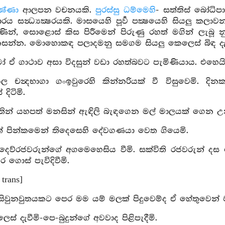
ණ්ණා
ආලපන වචනයකි.
පුරස්සු ධම්මෙහි
- සත්තිස් බෝධිපාක
ය සන්‍ධ්‍යක්‍ෂරයකි. මාසයෙහි පූර්‍ව පක්‍ෂයෙහි සියලු කලාවන
ුවණින්, සොළොස් කිස පිරීමෙන් පිරුණු රහත් මගින් ලැබූ 
සන්න. මොහොකඳ පලාදමනු සමගම සියලු කෙලෙස් බිඳ දැම
ඒ ගාථාව අසා විදසුන් වඩා රහත්බවට පැමිණියාය. එහෙයි
 චන්‍දභාගා ගංඉවුරෙහි කින්නරියක් වී විසුවෙමි. 
දිටිමි.
තින් යහපත් මනසින් ඇඳිලි බැඳගෙන මල් මාලයක් ගෙන උන
් පින්කමෙන් තිදෙසෙහි දේවගණයා වෙත ගියෙමි.
 දෙව්රජවරුන්ගේ අගමෙහෙසිය වීමි. සක්විති රජවරුන් 
 ගොස් පැවිදිවීමි.
 trans]
සිවුනවුතයකට පෙර මම යම් මලක් පිදුවෙම්ද ඒ හේතුවෙන් ම
ස් දැවීමි-පෙ-බුදුන්ගේ අවවාද පිළිපැදීමි.