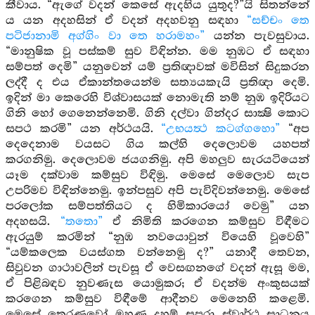
කීවාය. “ඇගේ වදන් කෙසේ ඇදහිය යුතුද?”යි සිතන්නේ
ය යන අදහසින් ඒ වදන් අදහවනු සඳහා
“සච්චං තෙ
පටිජානාමි අග්ගිං වා තෙ හරාමහං”
යන්න පැවසුවාය.
“මානුෂික වූ පස්කම් සුව විඳින්න. මම නුඹට ඒ සඳහා
සම්පත් දෙමි” යනුවෙන් යම් ප්‍රතිඥාවක් මවිසින් සිදුකරන
ලද්දී ද එය ඒකාන්තයෙන්ම සත්‍යයකැයි ප්‍රතිඥා දෙමි.
ඉදින් මා කෙරෙහි විශ්වාසයක් නොමැති නම් නුඹ ඉදිරියට
ගිනි හෝ ගෙනෙන්නෙමි. ගිනි දල්වා ගින්දර සාක්‍ෂි කොට
සපථ කරමි” යන අර්ථයයි.
“උභයත්‍ථ කටග්ගහො”
“අප
දෙදෙනාම වයසට ගිය කල්හි දෙලොවම යහපත්
කරගනිමු. දෙලොවම ජයගනිමු. අපි මහලුව සැරයටියෙන්
යෑම දක්වාම කම්සුව විඳිමු. මෙසේ මෙලොව සැප
උපරිමව විඳින්නෙමු. ඉන්පසුව අපි පැවිදිවන්නෙමු. මෙසේ
පරලෝක සම්පත්තියට ද හිමිකාරයෝ වෙමු” යන
අදහසයි.
“තතො”
ඒ නිමිති කරගෙන කම්සුව විඳීමට
ඇරයුම් කරමින් “නුඹ නවයොවුන් වියෙහි වූවෙහි”
“යම්කලෙක වයස්ගත වන්නෙමු ද?” යනාදී තෙවන,
සිවුවන ගාථාවලින් පැවසූ ඒ වෙසඟනගේ වදන් ඇසූ මම,
ඒ පිළිබඳව නුවණැස යොමුකර; ඒ වදන්ම අංකුසයක්
කරගෙන කම්සුව විඳීමේ ආදීනව මෙනෙහි කළෙමි.
මෙසේ තෙරණුවෝ මහණ දහම් සපුරා ස්වාර්ථ සාධනය