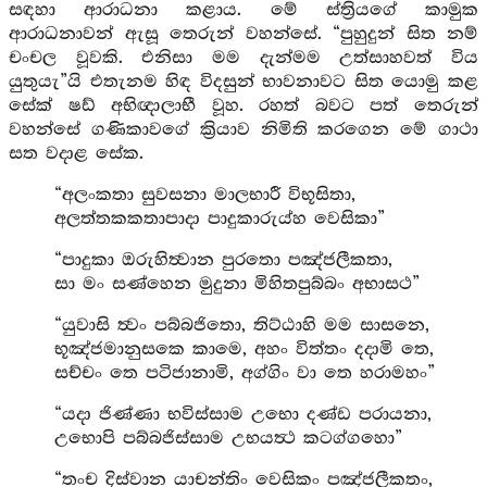
සඳහා ආරාධනා කළාය. මේ ස්ත්‍රියගේ කාමුක
ආරාධනාවන් ඇසූ තෙරුන් වහන්සේ. “පුහුදුන් සිත නම්
චංචල වූවකි. එනිසා මම දැන්මම උත්සාහවත් විය
යුතුයැ”යි එතැනම හිඳ විදසුන් භාවනාවට සිත යොමු කළ
සේක් ෂඩ් අභිඥාලාභී වූහ. රහත් බවට පත් තෙරුන්
වහන්සේ ගණිකාවගේ ක්‍රියාව නිමිති කරගෙන මේ ගාථා
සත වදාළ සේක.
“අලංකතා සුවසනා මාලභාරී විභූසිතා,
අලත්තකකතාපාදා පාදුකාරුය්හ වෙසිකා”
“පාදුකා ඔරුහිත්‍වාන පුරතො පඤ්ජලීකතා,
සා මං සණ්හෙන මුදුනා මිහිතපුබ්බං අභාසථ”
“යුවාසි ත්‍වං පබ්බජිතො, තිට්ඨාහි මම සාසනෙ,
භූඤ්ජමානුසකෙ කාමෙ, අහං විත්තං දදාමි තෙ,
සච්චං තෙ පටිජානාමි, අග්ගිං වා තෙ හරාමහං”
“යදා ජිණ්ණා භවිස්සාම උභො දණ්ඩ පරායනා,
උභොපි පබ්බජිස්සාම උභයත්‍ථ කටග්ගහො”
“තංච දිස්වාන යාචන්තිං වෙසිකං පඤ්ජලීකතං,