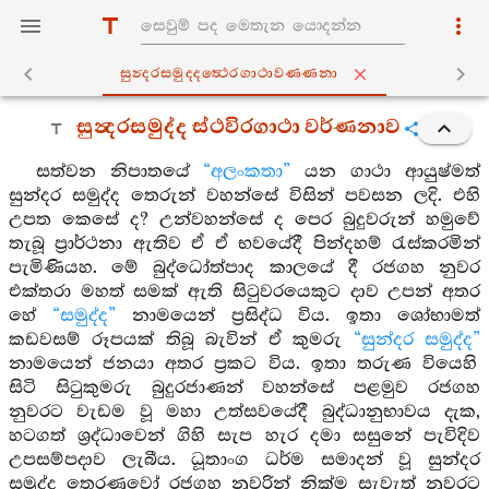
සුන්‍දරසමුද‍්දත්‍ථෙරගාථාවණ‍්ණනා
සුන්‍දරසමුද්ද ස්ථවිරගාථා වර්ණනාව
සත්වන නිපාතයේ
“අලංකතා”
යන ගාථා ආයුෂ්මත්
සුන්දර සමුද්ද තෙරුන් වහන්සේ විසින් පවසන ලදි. එහි
උපත කෙසේ ද? උන්වහන්සේ ද පෙර බුදුවරුන් හමුවේ
තැබූ ප්‍රාර්ථනා ඇතිව ඒ ඒ භවයේදී පින්දහම් රැස්කරමින්
පැමිණියහ. මේ බුද්ධෝත්පාද කාලයේ දී රජගහ නුවර
එක්තරා මහත් සමක් ඇති සිටුවරයෙකුට දාව උපන් අතර
හේ
“සමුද්ද”
නාමයෙන් ප්‍රසිද්ධ විය. ඉතා ශෝභාමත්
කඩවසම් රූපයක් තිබූ බැවින් ඒ කුමරු
“සුන්දර සමුද්ද”
නාමයෙන් ජනයා අතර ප්‍රකට විය. ඉතා තරුණ වියෙහි
සිටි සිටුකුමරු බුදුරජාණන් වහන්සේ පළමුව රජගහ
නුවරට වැඩම වූ මහා උත්සවයේදී බුද්ධානුභාවය දැක,
හටගත් ශ්‍රද්ධාවෙන් ගිහි සැප හැර දමා සසුනේ පැවිදිව
උපසම්පදාව ලැබීය. ධූතාංග ධර්ම සමාදන් වූ සුන්දර
සමුද්ද තෙරණුවෝ රජගහ නුවරින් නික්ම සැවැත් නුවරට