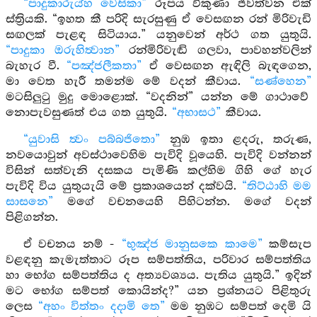
“පාදුකාරුය්හ වෙසිකා”
රූපය විකුණා ජීවත්වන එක්
ස්ත්‍රියකි. “ඉහත කී පරිදි සැරසුණු ඒ වෙසඟන රන් මිරිවැඩි
සඟලක් පැළඳ සිටියාය.” යනුවෙන් අර්ථ ගත යුතුයි.
“පාදුකා ඔරුහිත්‍වාන”
රන්මිරිවැඬි ගලවා, පාවහන්වලින්
බැහැර වී.
“පඤ්ජලීකතා”
ඒ වෙසඟන ඇඳිලි බැඳගෙන,
මා වෙත හැරී තමන්ම මේ වදන් කීවාය.
“සණ්හෙන”
මටසිලුටු මුදු මොළොක්. “වදනින්” යන්න මේ ගාථාවේ
නොපැවසුණත් එය ගත යුතුයි.
“අභාසථ”
කීවාය.
“යුවාසි ත්‍වං පබ්බජිතො”
නුඹ ඉතා ළදරු, තරුණ,
නවයොවුන් අවස්ථාවෙහිම පැවිදි වූයෙහි. පැවිදි වන්නන්
විසින් සත්වැනි දසකය පැමිණි කල්හිම ගිහි ගේ හැර
පැවිදි විය යුතුයැයි මේ ප්‍රකාශයෙන් දක්වයි.
“තිට්ඨාහි මම
සාසනෙ”
මගේ වචනයෙහි පිහිටන්න. මගේ වදන්
පිළිගන්න.
ඒ වචනය නම් -
“භුඤ්ජ මානුසකෙ කාමෙ”
කම්සැප
වළඳනු කැමැත්තාට රූප සම්පත්තිය, පරිවාර සම්පත්තිය
හා භෝග සම්පත්තිය ද අත්‍යවශ්‍යය. පැතිය යුතුයි.” ඉදින්
මට භෝග සම්පත් කොයින්ද?” යන ප්‍රශ්නයට පිළිතුරු
ලෙස
“අහං විත්තං දදාමි තෙ”
මම නුඹට සම්පත් දෙමි යි