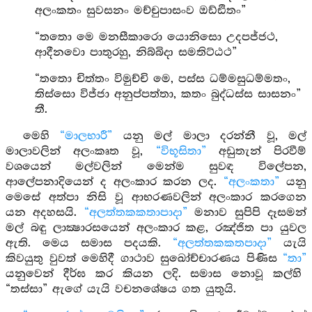
අලංකතං සුවසනං මච්චුපාසංව ඔඩ්ඪිතං”
“තතො මෙ මනසීකාරො යොනිසො උදපජ්ජථ,
ආදීනවො පාතුරහු, නිබ්බිදා සමතිට්ඨථ”
“තතො චිත්තං විමුච්චි මෙ, පස්ස ධම්මසුධම්මතං,
තිස්සො විජ්ජා අනුප්පත්තා, කතං බුද්ධස්ස සාසනං”
තී.
මෙහි
“මාලභාරී”
යනු මල් මාලා දරන්නී වූ, මල්
මාලාවලින් අලංකෘත වූ,
“විභූසිතා”
අඩුතැන් පිරවීම්
වශයෙන් මල්වලින් මෙන්ම සුවඳ විලේපන,
ආලේපනාදියෙන් ද අලංකාර කරන ලද.
“අලංකතා”
යනු
මෙසේ අත්පා නිසි වූ ආභරණවලින් අලංකාර කරගෙන
යන අදහසයි.
“අලත්තකකතාපාදා”
මනාව සුපිපි දෑසමන්
මල් බඳු ලාක්‍ෂාරසයෙන් අලංකාර කළ, රඤ්ජිත පා යුවල
ඇති. මෙය සමාස පදයකි.
“අලත්තකකතපාදා”
යැයි
කිවයුතු වුවත් මෙහිදී ගාථාව සුඛෝච්චාරණය පිණිස
“තා”
යනුවෙන් දීර්ඝ කර කියන ලදි. සමාස නොවූ කල්හි
“තස්සා” ඇගේ යැයි වචනශේෂය ගත යුතුයි.