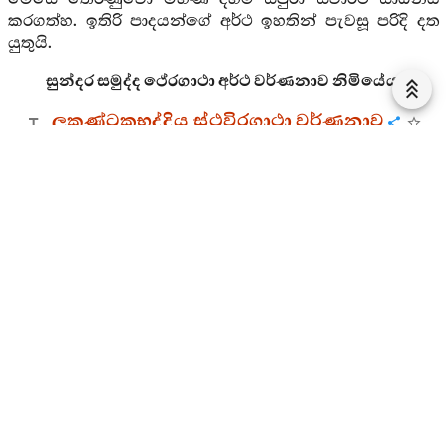
කරගත්හ. ඉතිරි පාදයන්ගේ අර්ථ ඉහතින් පැවසූ පරිදි දත
යුතුයි.
සුන්දර සමුද්ද ථේරගාථා අර්ථ වර්ණනාව නිමියේය.
ලකුණ්ටකභද්දිය ස්ථවිරගාථා වර්ණනාව
“පරෙ අම්බාටකාරාමෙ”
යනු ආයුෂ්මත් ලකුණ්ටක
භද්දිය තෙරුන් වහන්සේගේ ගාථාවන්ය. එහි උපත
කෙසේ ද? උන්වහන්සේ ද
පදුමුත්තර
භාග්‍යවතුන්
වහන්සේගේ කාලයේ දී හංසවතී නුවර මහ සම්පත් ඇති
පවුලක ඉපිද වැඩිවියට පැමිණ, ශාස්තෲන් වහන්සේ
සමීපයේ සිට ධර්ම ශ්‍රවණය කළහ. එසේ සිටින
අවස්ථාවක ශාස්තෲන් වහන්සේ එක් භික්‍ෂුවක් මිහිරි හඬ
ඇති (මංජුස්සරභාණී) භික්‍ෂූන් අතරින් අග්‍රස්ථානයෙහි තැබූ
සේක. සිටු පුත්‍රයාද එම අගතනතුර පතාගෙන බුද්ධ ප්‍රමුඛ
භික්‍ෂු සංඝරත්නයට මහදන් පවත්වා, “අහෝ! මම
ඒකාන්තයෙන් ම අනාගතයේ එක් බුදු සසුනකදී මේ
භික්‍ෂුව මෙන්ම මංජුස්සරභාණී භික්‍ෂූන්ට අග්‍රවේවා”යි
අධිෂ්ඨාන කළේය. භාග්‍යවතුන් වහන්සේ ද ඔහු එම