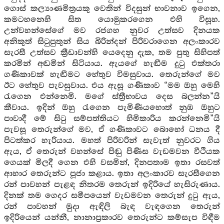
ගොස් කල්‍යාණමිත්‍රයකු වෙතින් විදසුන් භාවනාව ඉගෙන,
කමටහනෙහි සිත යොමුකරගෙන එහි විසූහ.
උන්වහන්සේගේ මව රජගහ නුවර උත්සව දිනයක
අනිකුත් සිටුපුතුන් සිය බිරින්දන් පිරිවරාගෙන අලංකාරව
සැරසී උත්සව ක්‍රීඩාවන්හි යෙදෙනු දැක, තම පුතු සිහිපත්
කරමින් අඬමින් සිටියාය. ඇයගේ හැඬීම දුටු එක්තරා
ගණිකාවක් හැඬීමට හේතුව විමසුවාය. තෙරුන්ගේ මව
ඊට හේතුව පැවසුවාය. එය ඇසූ ගණිකාව “මම ඔහු මෙහි
රැගෙන එන්නෙමි. මගේ ස්ත්‍රීභාවය දෙස බලන්න”යි
කීවාය. ඉදින් ඔහු රැගෙන පැමිණියහොත් නුඹ ඔහුට
පාවාදී මේ සිටු සම්පත්තියට හිමිකාරිය කරන්නෙමි”යි
පැවසූ තෙරුන්ගේ මව, ඒ ගණිකාවට බොහෝ ධනය දී
පිටත්කර හැරියාය. මහත් පිරිවරින් සැවැත් නුවරට ගිය
ඇය, ඒ තෙරුන් වහන්සේ පිඬු පිණිස වැඩමවන වීථියක
ගෙයක් මිලදී ගෙන එහි වසමින්, දිනපතාම ඉතා රසවත්
ආහාර තෙරුන්ට පූජා කළාය. ඉතා අලංකාරව සැරසීගෙන
රන් පාවහන් පැළඳ නිතරම තෙරුන් ඉදිරියේ හැසිරුණාය.
දිනක් තම ගෙදර සමීපයෙන් වැඩමවන තෙරුන් දුටු ඇය,
රන් පාවහන් මුදා ඇඳිලි බැඳ වැඳගෙන තෙරුන්
ඉදිරියෙන් යන්නී, නානාප්‍රකාරව තෙරුන්ට කම්සැප විඳීම