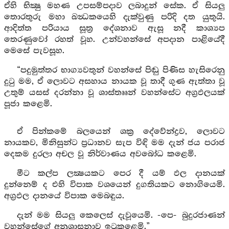
ඒහි භික්‍ෂු මහණ උපසම්පදාව ලබාදුන් සේක. ඒ සියලු
තොරතුරු මහා ඛන්‍ධකයෙහි දැක්වුණු පරිදි දත යුතුයි.
ආදිත්ත පරියාය සූත්‍ර දේශනාව ඇසූ නදී කාශ්‍යප
තෙරණුවෝ රහත් වූහ. උන්වහන්සේ අපදාන පාළියේදී
මෙසේ පැවසූහ.
“පදුමුත්තර භාග්‍යවතුන් වහන්සේ පිඬු පිණිස හැසිරෙනු
දුටු මම, ඒ ලොවට අසහාය නායක වූ තාදී ගුණ ඇත්තා වූ
උතුම් යසස් දරන්නා වූ ශාස්තෲන් වහන්සේට අග්‍රඵලයක්
පූජා කළෙමි.
ඒ පින්කමේ බලයෙන් ශක්‍ර දේවේන්ද්‍රව, ලොවට
නායකව, මිනිසුන්ට ප්‍රධානව සැප විඳි මම දැන් ජය පරාජ
දෙකම දුරලා අචල වූ නිර්වාණය අවබෝධ කළෙමි.
මීට කල්ප ලක්‍ෂයකට පෙර දී යම් ඵල දානයක්
දුන්නෙම් ද එහි විපාක වශයෙන් දුගතියකට නොගියෙමි.
අග්‍රඵල දානයේ විපාක මෙබඳුය.
දැන් මම සියලු කෙලෙස් දැවූයෙමි. -පෙ- බුදුරජාණන්
වහන්සේගේ අනුශාසනාව ඉටුකළෙමි.”