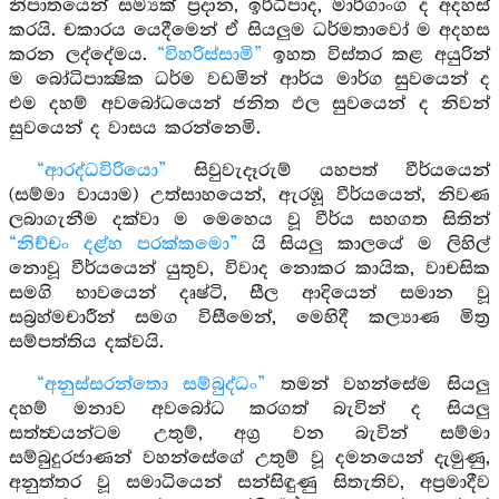
නිපාතයෙන් සම්‍යක් ප්‍රදාන, ඉර්ධිපාද, මාර්ගාංග ද අදහස්
කරයි. චකාරය යෙදීමෙන් ඒ සියලුම ධර්මතාවෝ ම අදහස
කරන ලද්දේමය.
“විහරිස්සාමි”
ඉහත විස්තර කළ අයුරින්
ම බෝධිපාක්‍ෂික ධර්ම වඩමින් ආර්ය මාර්ග සුවයෙන් ද
එම දහම් අවබෝධයෙන් ජනිත ඵල සුවයෙන් ද නිවන්
සුවයෙන් ද වාසය කරන්නෙමි.
“ආරද්ධවිරියො”
සිවුවැදෑරුම් යහපත් වීර්යයෙන්
(සම්මා වායාම) උත්සාහයෙන්, ඇරඹූ වීර්යයෙන්, නිවණ
ලබාගැනීම දක්වා ම මෙහෙය වූ වීර්ය සහගත සිතින්
“නිච්චං දළ්හ පරක්කමො”
යි සියලු කාලයේ ම ලිහිල්
නොවූ වීර්යයෙන් යුතුව, විවාද නොකර කායික, වාචසික
සමගි භාවයෙන් දෘෂ්ටි, සීල ආදියෙන් සමාන වූ
සබ්‍රහ්මචාරීන් සමග විසීමෙන්, මෙහිදී කල්‍යාණ මිත්‍ර
සම්පත්තිය දක්වයි.
“අනුස්සරන්තො සම්බුද්ධං”
තමන් වහන්සේම සියලු
දහම් මනාව අවබෝධ කරගත් බැවින් ද සියලු
සත්ත්‍වයන්ටම උතුම්, අග්‍ර වන බැවින් සම්මා
සම්බුදුරජාණන් වහන්සේගේ උතුම් වූ දමනයෙන් දැමුණු,
අනුත්තර වූ සමාධියෙන් සන්සිඳුණු සිතැතිව, අප්‍රමාදීව