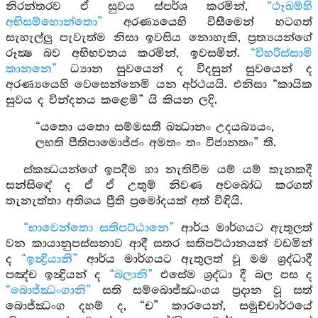
නිරන්තරව ඒ සුවය ස්පර්ශ කරමින්,
“ථෑඛම්හි
අභිසම්හොන්තො”
අරණ්‍යයෙහි විසීමෙන් හටගත්
සැහැල්ලු පැවැත්ම නිසා ඉවසිය නොහැකි, ප්‍රත්‍යයන්ගේ
රූක්‍ෂ බව අභිභවනය කරමින්, ඉවසමින්.
“විහරිස්සාමි
කානනෙ”
ධ්‍යාන සුවයෙන් ද විදසුන් සුවයෙන් ද
අරණ්‍යයෙහි වෙසෙන්නෙමි යන අර්ථයයි. එනිසා “කායික
සුවය ද වින්දනය කළෙමි” යි කියන ලදි.
“යතො යතො සම්මසතී ඛන්‍ධානං උදයබ්‍යයං,
ලභති පීතිපාමොජ්ජං අමතං තං විජානතං” තී.
ස්කන්‍ධයන්ගේ ඉපදීම හා නැතිවීම යම් යම් තැනකදී
සන්සිඳේ ද ඒ ඒ උතුම් නිවණ අවබෝධ කරගත්
තැනැත්තා අතිශය ප්‍රීති ප්‍රමෝදයක් අත් විඳියි.
“භාවෙන්තො සතිපට්ඨානෙ”
ආර්ය මාර්ගයට ඇතුලත්
වන කායානුපස්සනාව ආදී සතර සතිපට්ඨානයන් වඩමින්
ද
“ඉන්‍ද්‍රියානි”
ආර්ය මාර්ගයට ඇතුලත් වූ මම ශ්‍රද්ධාදී
පඤ්ච ඉන්‍ද්‍රියන් ද
“බලානි”
එසේම ශ්‍රද්ධා දී බල පස ද
“බොජ්ඣංගානි”
සති සම්බොජ්ඣංගය ප්‍රදාන වූ සත්
බොජ්ඣංග දහම් ද, “ච” කාරයෙන්, සමුච්චාර්ථයේ