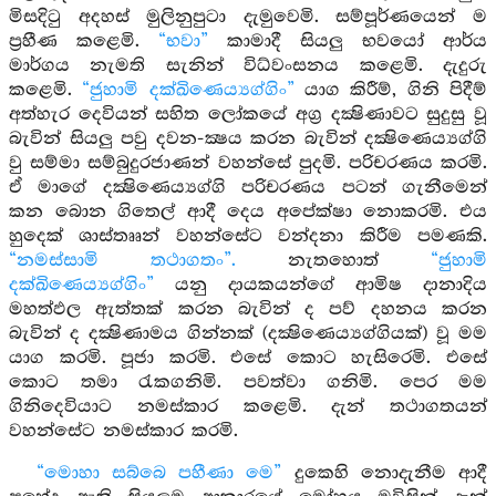
මිසදිටු අදහස් මුලිනුපුටා දැමුවෙමි. සම්පූර්ණයෙන් ම
ප්‍රහීණ කළෙමි.
“භවා”
කාමාදී සියලු භවයෝ ආර්ය
මාර්ගය නැමති සැනින් විධ්වංසනය කළෙමි. දැදුරු
කළෙමි.
“ජුහාමි දක්ඛිණෙය්‍යග්ගිං”
යාග කිරීම්, ගිනි පිදීම්
අත්හැර දෙවියන් සහිත ලෝකයේ අග්‍ර දක්‍ෂිණාවට සුදුසු වූ
බැවින් සියලු පවු දවන-ක්‍ෂය කරන බැවින් දක්‍ෂිණෙය්‍යග්ගි
වු සම්මා සම්බුදුරජාණන් වහන්සේ පුදමි. පරිචරණය කරමි.
ඒ මාගේ දක්‍ෂිණෙය්‍යග්ගි පරිචරණය පටන් ගැනීමෙන්
කන බොන ගිතෙල් ආදී දෙය අපේක්ෂා නොකරමි. එය
හුදෙක් ශාස්තෲන් වහන්සේට වන්දනා කිරීම පමණකි.
“නමස්සාමි තථාගතං”.
නැතහොත්
“ජුහාමි
දක්ඛිණෙය්‍යග්ගිං”
යනු දායකයන්ගේ ආමිෂ දානාදිය
මහත්ඵල ඇත්තක් කරන බැවින් ද පව් දහනය කරන
බැවින් ද දක්‍ෂිණාමය ගින්නක් (දක්‍ෂිණෙය්‍යග්ගියක්) වූ මම
යාග කරමි. පූජා කරමි. එසේ කොට හැසිරෙමි. එසේ
කොට තමා රැකගනිමි. පවත්වා ගනිමි. පෙර මම
ගිනිදෙවියාට නමස්කාර කළෙමි. දැන් තථාගතයන්
වහන්සේට නමස්කාර කරමි.
“මොහා සබ්බෙ පහීණා මෙ”
දුකෙහි නොදැනීම ආදී