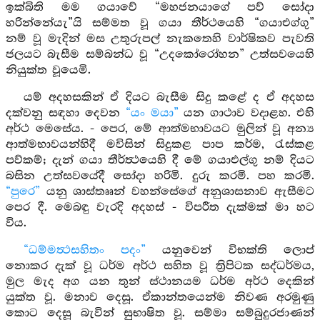
ඉක්බිති මම ගයාවේ “මහජනයාගේ පව් සෝදා
හරින්නේයැ”යි සම්මත වූ ගයා තීර්ථයෙහි “ගයාඑග්ගු”
නම් වූ මැදින් මස උතුරුපල් නැකතෙහි වාර්ෂිකව පැවති
ජලයට බැසීම සම්බන්ධ වූ “උදකෝරෝහන” උත්සවයෙහි
නියුක්ත වූයෙමි.
යම් අදහසකින් ඒ දියට බැසීම සිදු කළේ ද ඒ අදහස
දක්වනු සඳහා දෙවන
“යං මයා”
යන ගාථාව වදාළහ. එහි
අර්ථ මෙසේය. - පෙර, මේ ආත්මභාවයට මුලින් වූ අන්‍ය
ආත්මභාවයන්හිදී මවිසින් සිදුකළ පාප කර්ම, රැස්කළ
පව්කම්; දැන් ගයා තීර්ත්‍ථයෙහි දී මේ ගයාඑල්ගු නම් දියට
බසින උත්සවයේදී සෝදා හරිමි. දුරු කරමි. පහ කරමි.
“පුරෙ”
යනු ශාස්තෲන් වහන්සේගේ අනුශාසනාව ඇසීමට
පෙර දී. මෙබඳු වැරදි අදහස් - විපරීත දැක්මක් මා හට
විය.
“ධම්මත්‍ථසහිතං පදං”
යනුවෙන් විභක්ති ලොප්
නොකර දැක් වූ ධර්ම අර්ථ සහිත වූ ත්‍රිපිටක සද්ධර්මය,
මුල මැද අග යන තුන් ස්ථානයම ධර්ම අර්ථ දෙකින්
යුක්ත වූ. මනාව දෙසූ. ඒකාන්තයෙන්ම නිවණ අරමුණු
කොට දෙසූ බැවින් සුභාෂිත වූ. සම්මා සම්බුදුරජාණන්