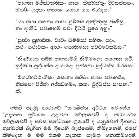
“පාතො මජ්ඣන්තිකං සායං තික්ඛත්තුං දිවසස්සහං,
ඔතරිං උදකං සොතං ගයාය ගය එග්ගුයා”
“යං මයා පකතං පාපං පුබ්බෙ අඤ්ඤාසු ජාතිසු,
තං දානීධ පවාහෙමි එවං දිට්ඨි පුරෙ අහුං”
“සුත්‍වා සුභාසිතං වාචං ධම්මත්‍ථ සහිතං පදං,
තථං යථාවකං අත්‍ථං යොනිසො පච්චවෙක්ඛිසං”
“නිණ්හාත සබ්බ පාපොම්හී නිම්මලො පයතො සුචී,
සුද්ධො සුද්ධස්ස දායාදො පුත්තො බුද්ධස්ස ඔරසො”
“ඔගය්හට්ඨංගිකං සොතං සබ්බං පාපං පවාහයිං,
තිස්සො විජ්ජා අජ්ඣගමිං, කතං බුද්ධස්ස සාසනං”
තී.
මෙහි පළමු ගාථාවේ “සංක්‍ෂිප්ත අර්ථය මෙසේය -
“උදෑසන සූර්යයා උදාවන වේලාවෙහි ද මධ්‍යාහ්න
වේලාවෙහි ද සවස සන්ධ්‍යාකාලයෙහි ද යනුවෙන් දිනකට
තුන්වරක් බැගින් මම දියෙහි බැස්සෙමි. කිමිදුනෙමි. එසේ
කිමිදෙන ම මම එකම තැනක සැමදා නොකිමිදෙමි.