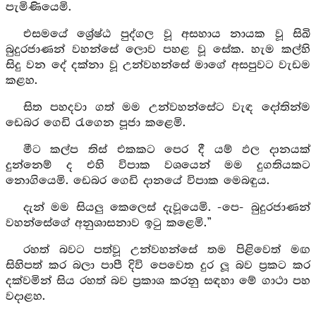
පැමිණියෙමි.
එසමයේ ශ්‍රේෂ්ඨ පුද්ගල වූ අසහාය නායක වූ සිඛි
බුදුරජාණන් වහන්සේ ලොව පහළ වූ සේක. හැම කල්හි
සිදු වන දේ දක්නා වූ උන්වහන්සේ මාගේ අසපුවට වැඩම
කළහ.
සිත පහදවා ගත් මම උන්වහන්සේට වැඳ දෝතින්ම
ඩෙබර ගෙඩි රැගෙන පූජා කළෙමි.
මීට කල්ප තිස් එකකට පෙර දී යම් ඵල දානයක්
දුන්නෙම් ද එහි විපාක වශයෙන් මම දුගතියකට
නොගියෙමි. ඩෙබර ගෙඩි දානයේ විපාක මෙබඳුය.
දැන් මම සියලු කෙලෙස් දැවූයෙමි. -පෙ- බුදුරජාණන්
වහන්සේගේ අනුශාසනාව ඉටු කළෙමි.”
රහත් බවට පත්වූ උන්වහන්සේ තම පිළිවෙත් මඟ
සිහිපත් කර බලා පාපී දිවි පෙවෙත දුර ලූ බව ප්‍රකට කර
දක්වමින් සිය රහත් බව ප්‍රකාශ කරනු සඳහා මේ ගාථා පහ
වදාළහ.