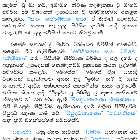
කැමති වූ මා හට, අමාමහ නිවණ කැමැත්තා වූ මාහට
අවවාද දීම් වශයෙන් උපාධ්‍යාය වූ ඔබවහන්සේ අනුග්‍රහ
කළෙහිය.
“කතං කත්තබ්බකං මයා”
ඒ නිවණ අවබෝධ
කරගැනීම සඳහා කළයුතු පිරිසිඳ දැනීම් ආදී දහසය
වැදෑරුම් කටයුතු මවිසින් කොට නිමවූයෙමි.
එසේම සතරක් වූ මාර්ග ධර්මයන් මවිසින් අවබෝධ
කළෙමි. ඊට පැමිණියෙමි.
“සච්ඡිකතො සයං ධම්මො
අනීතිහො”
තමා විසින්ම නිර්වාණ ධර්මය ද ඵල දහම ද
අනුන්ගේ උපදෙසක් නොමැතිවම ප්‍රත්‍යක්‍ෂ කරන ලද්දෙමි.
අවබෝධ කළෙමි. “මෙසේය” “මෙසේ වීලු” යනාදී
වශයෙන් අනුන්ගෙන් අසන ලද “ඉතීහ” නම් වූ සැක
සංකාවෝ ආර්ය මාර්ගයෙන් සහමුලින්ම නසා දැමුවෙමි.
එනිසා කියන ලදි. “විසුද්ධ වූ පිරිසිදු වූ ඥාන ඇතියෙම්
නිසැකව ම’ යන අර්ථ ඇති
“විසුද්ධඤාණො නික්ඛඞ්ඛො”
එහි සියලුම කිලිටිබව ඇතිකරන දහම් වලින් පිරිසිදුවීම
විසුද්ධ ඤාණ නම් වේ.
“විසුද්ධඤාණො” “තවන්තිකෙ”
යනු නුඹ වහන්සේගේ සමීපයේදී.
“සදත්‍ථො”
යනු රහත් භාවයයි.
“සික්ඛා”
යන්නෙන් අධි
සීල ශික්‍ෂාදී ශික්‍ෂා අදහස් කරන ලදි.
“සුස්සුතා”
පර්යාප්ති