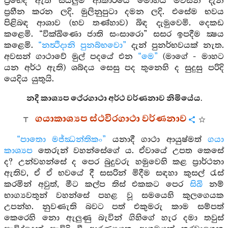
ප්‍රභේද ඇති සියලුම ආකාරයේ මෝහය මවිසින් දැන්
ප්‍රහීන කරන ලදි. මුලිනුපුටා දමන ලදි. එසේම භවය
පිළිබඳ ආශාව (භව තණ්හාව) බිඳ දැමුවෙමි. දෙකඩ
කළෙමි. “වික්ඛිණො ජාති සංසාරො” සසර ඉපදීම ක්‍ෂය
කළෙමි.
“නත්‍ථිදානි පුනබ්භවො”
දැන් පුනර්භවයක් නැත.
අවසන් ගාථාවේ මුල් පදයේ එන
“මෙ”
(මාගේ - මාහට
යන අර්ථ ඇති) ශබ්දය සෙසු පද තුනෙහි ද සුදුසු පරිදි
යෙදිය යුතුයි.
නදී කාශ්‍යප ථේරගාථා අර්ථ වර්ණනාව නිමියේය.
ගයාකාශ්‍යප ස්ථවිරගාථා වර්ණනාව
“පාතො මජ්ඣන්තිකං”
යනාදී ගාථා ආයුෂ්මත්
ගයා
කාශ්‍යප
තෙරුන් වහන්සේගේ ය. ඒවායේ උපත කෙසේ
ද? උන්වහන්සේ ද පෙර බුදුවරු හමුවෙහි කළ ප්‍රාර්ථනා
ඇතිව, ඒ ඒ භවයේ දී සසරින් මිදීම සඳහා කුසල් රැස්
කරමින් අවුත්, මීට කල්ප තිස් එකකට පෙර
සිඛි
නම්
භාග්‍යවතුන් වහන්සේ පහළ වූ සමයෙහි කුලගෙයක
උපන්හ. නුවණැති බවට පත් එකුමරු කාම සම්පත්
කෙරෙහි නො ඇලුණු බැවින් ගිහිගේ හැර දමා තවුස්