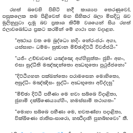
රහත් බවෙහි පිහිටි නදී කාශ්‍යප තෙරණුවෝ,
පසුකලෙක තම පිළිවෙත් මඟ සිහිකර බලා මිසදිටු බව
මුලිනුපුටා දැමූ බව ප්‍රකාශ කිරීම් වශයෙන් සිය රහත්
ඵලාවබෝධය ප්‍රකට කරමින් මේ ගාථා පහ වදාළහ.
“අත්‍ථාය වත මෙ බුද්ධො නදිං නේරංජරං අගා,
යස්සාහං ධම්මං සුත්‍වාන මිච්ඡාදිට්ඨි විවජ්ජයිං”
“යජිං උච්චාවචෙ යඤ්ඤෙ අග්ගිහුත්තං ජුහිං අහං,
එසා සුද්ධීති මඤ්ඤන්තො අන්‍ධභූතො පුථුජ්ජනො”
“දිට්ඨිගහන පක්ඛන්තො පරාමසෙන මොහිතො,
අසුද්ධිං මඤ්ඤිසං සුද්ධිං අන්‍ධභූතො අවිද්දසු”
“මිච්ඡා දිට්ඨි පහීණා මෙ භවා සබ්බෙ විදාළිතා,
ජුහාමි දක්ඛිණෙය්‍යග්ගිං, නමස්සාමි තථාගතං”
“මොහා සබ්බෙ පහීණා මෙ, භවතණ්හා පදාළිතා,
වික්ඛිණො ජාතිසංසාරො, නත්‍ථිදානි පුනබ්භවො” තී.