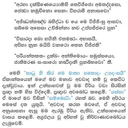
“අරහා දක්ඛිණෙය්‍යොම්හි තෙවිජ්ජො අමතද්දසො,
ජෙත්‍වා නමුචිනො සෙනං විහරාමි අනාසවො”
“අජ්ඣත්තඤ්ච බහිද්ධා ච යෙ මෙ විජ්ජිංසු ආසවා,
සබ්බෙ අසෙසා උච්ඡින්නා නච උප්පජ්ජරෙ පුන”
“විසාරදා ඛො භගිනි එතමත්‍ථං අභාසයී,
අපිහා නූන මයිපි වනථො තෙන විජ්ජති”
“පරියන්තකතං දුක්ඛං අන්තිමොයං සමුස්සයො,
ජාතිමරණ සංසාරො නත්‍ථිදානි පුනබ්භවො” තී.
මෙහි
“සාධු හි කිර මෙ මාතා පතොදං උපදංසයී”
ඒකාන්තයෙන් මගේ මව මනාව අවවාද නම් වූ කෙවිට
දැක්වූවාය. ඉන් උත්සාහවත් වූ මම වීර්ය වඩා සිරසින්
ප්‍රඥා නම් හිස විද්දෙමි. ප්‍රඥාව අවබෝධ කළෙමි.
“යස්සා”
ඒ මාගේ මව විසින්
“සම්බොධිං”
රහත් බව. මෙහි අර්ථය
මෙසේ දත යුතුයි. “අවවාද කරන මවගේ, ඒ අවවාද
අනුශාසනා ඇසූ මම ඇරඹූ වීර්ය ඇතිව, උත්සාහයෙන්
වාසය කළෙමි. අග්‍රඵලය වූ අර්හත් වූ නිර්වාණාවබෝධය
ලැබුවෙමි.