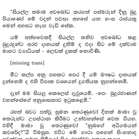
“සියල්ල තමාම අවබෝධ කරගත් පස්මරුන් දිනූ බුදු
පියාණෝ මේ වදන් පවසා අහසේ යන හංස රාජයකු
මෙන් අහසට නැඟ වැඩි සේක.
යම් අත්භවෙකදී සියල්ල තනිව අවබෝධ කළ
බුදුරදුන්ට අරළු දානයක් දුනිම් ද එදා සිට මේ දක්වාම
මාහට ව්‍යාධියක් - ලෙඩක් දුකක් නොවිණි.
[missing trans]
මීට කල්ප අනූ පහකට පෙර දී යම් ඖෂධ දානයක්
දුන්නෙම් ද එහි විපාක වශයෙන් දුගතියක නූපන්නෙමි.
දැන් මම සියලු කෙලෙස් දැවූයෙමි. -පෙ- බුදුරජාණන්
වහන්සේගේ අනුශාසනාව ඉටුකළෙමි.”
රහත් බවට පත්වූ සුමන තෙරණුවෝ දිනක් මාමා වූ
තෙරුන්ට උපස්ථාන කිරීමට උන්වහන්සේ වෙත ගියහ.
එහිදී මාමා වූ තෙරණුවෝ “නුඹගේ අධිගමයන්
කවරේද?”යි විමසූහ. එවිට මේ ගාථා පහෙන් සිංහනාද