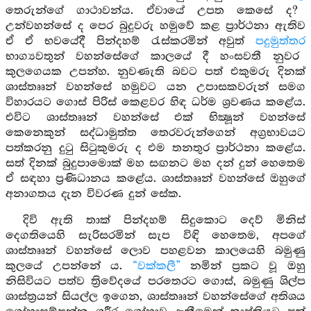
තෙරුන්ගේ ගාථාවන්ය. ඒවායේ උපත කෙසේ ද?
උන්වහන්සේ ද පෙර බුදුවරු හමුවේ කළ ප්‍රාර්ථනා ඇතිව
ඒ ඒ භවයේදී පින්දහම් රැස්කරමින් අවුත්
පදුමුත්තර
භාග්‍යවතුන් වහන්සේගේ කාලයේ දී හංසවතී නුවර
කුලගෙයක උපන්හ. නුවණැති බවට පත් එකුමරු දිනක්
ශාස්තෲන් වහන්සේ හමුවට යන උපාසකවරුන් සමග
විහාරයට ගොස් පිරිස් කෙළවර හිඳ ධර්ම ශ්‍රවණය කළේය.
එවිට ශාස්තෲන් වහන්සේ එක් භික්‍ෂූන් වහන්සේ
කෙනෙකුන් සද්ධාමුත්ත තෙරවරුන්ගෙන් අග්‍රභාවයට
පත්කරනු දුටු සිටුකුමරු ද එම තනතුර ප්‍රාර්ථනා කළේය.
සත් දිනක් බුදුපාමොක් මහ සඟනට මහ දන් දුන් හෙතෙම
ඒ සඳහා ප්‍රණිධානය කළේය. ශාස්තෲන් වහන්සේ ඔහුගේ
අනාගතය දැන විවරණ දුන් සේක.
දිවි ඇති තාක් පින්දහම් සිදුකොට දෙව් මිනිස්
දෙගතියෙහි සැරිසරමින් සැප විඳි හෙතෙම, අපගේ
ශාස්තෲන් වහන්සේ ලොව පහළවන කාලයෙහි බමුණු
කුලයේ උපන්නේ ය.
“වක්කලී”
නමින් ප්‍රකට වූ ඔහු
නිසිවියට පත්ව ත්‍රිවේදයේ පරතෙරට ගොස්, බමුණු ශිල්ප
ශාස්ත්‍රයන් සියල්ල ඉගෙන, ශාස්තෲන් වහන්සේගේ අතිශය