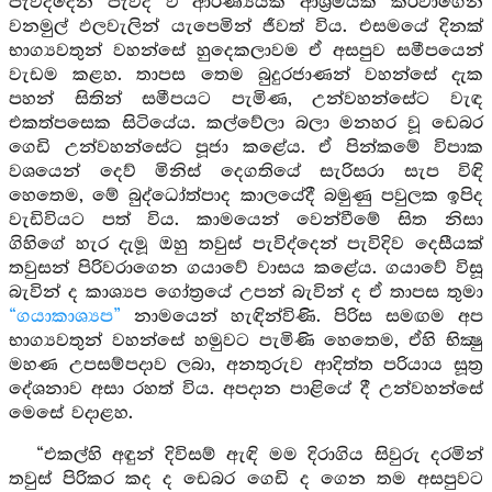
පැවිද්දෙන් පැවිදි වී ආරණ්‍යයක ආශ්‍රමයක් කරවාගෙන
වනමුල් ඵලවැලින් යැපෙමින් ජීවත් විය. එසමයේ දිනක්
භාග්‍යවතුන් වහන්සේ හුදෙකලාවම ඒ අසපුව සමීපයෙන්
වැඩම කළහ. තාපස තෙම බුදුරජාණන් වහන්සේ දැක
පහන් සිතින් සමීපයට පැමිණ, උන්වහන්සේට වැඳ
එකත්පසෙක සිටියේය. කල්වේලා බලා මනහර වූ ඩෙබර
ගෙඩි උන්වහන්සේට පූජා කළේය. ඒ පින්කමේ විපාක
වශයෙන් දෙව් මිනිස් දෙගතියේ සැරිසරා සැප විඳි
හෙතෙම, මේ බුද්ධෝත්පාද කාලයේදී බමුණු පවුලක ඉපිද
වැඩිවියට පත් විය. කාමයෙන් වෙන්වීමේ සිත නිසා
ගිහිගේ හැර දැමූ ඔහු තවුස් පැවිද්දෙන් පැවිදිව දෙසීයක්
තවුසන් පිරිවරාගෙන ගයාවේ වාසය කළේය. ගයාවේ විසූ
බැවින් ද කාශ්‍යප ගෝත්‍රයේ උපන් බැවින් ද ඒ තාපස තුමා
“ගයාකාශ්‍යප”
නාමයෙන් හැඳින්විණි. පිරිස සමඟම අප
භාග්‍යවතුන් වහන්සේ හමුවට පැමිණි හෙතෙම, ඒහි භික්‍ෂු
මහණ උපසම්පදාව ලබා, අනතුරුව ආදිත්ත පරියාය සූත්‍ර
දේශනාව අසා රහත් විය. අපදාන පාළියේ දී උන්වහන්සේ
මෙසේ වදාළහ.
“එකල්හි අඳුන් දිවිසම් ඇඳි මම දිරාගිය සිවුරු දරමින්
තවුස් පිරිකර කද ද ඩෙබර ගෙඩි ද ගෙන තම අසපුවට