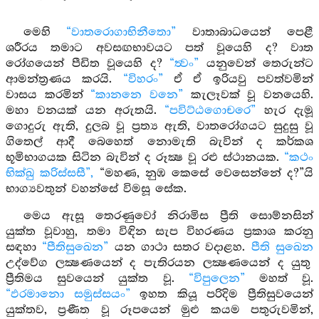
මෙහි
“වාතරොගාභිනීතො”
වාතාබාධයෙන් පෙළී
ශරීරය තමාට අවසඟභාවයට පත් වූයෙහි ද? වාත
රෝගයෙන් පීඩිත වූයෙහි ද?
“ත්‍වං”
යනුවෙන් තෙරුන්ට
ආමන්ත්‍රණය කරයි.
“විහරං”
ඒ ඒ ඉරියවු පවත්වමින්
වාසය කරමින්
“කානනෙ වනෙ”
කැලෑවක් වූ වනයෙහි.
මහා වනයක් යන අරුතයි.
“පවිට්ඨගොචරෙ”
හැර දැමූ
ගොදුරු ඇති, දුලබ වූ ප්‍රත්‍ය ඇති, වාතරෝගයට සුදුසු වූ
ගිතෙල් ආදී බෙහෙත් නොමැති බැවින් ද කර්කශ
භූමිභාගයක සිටින බැවින් ද රූක්‍ෂ වූ රළු ස්ථානයක.
“කථං
භික්ඛු කරිස්සසී”,
“මහණ, නුඹ කෙසේ වෙසෙන්නේ ද?”යි
භාග්‍යවතුන් වහන්සේ විමසූ සේක.
මෙය ඇසූ තෙරණුවෝ නිරාමිස ප්‍රීති සොම්නසින්
යුක්ත වූවාහු, තමා විඳින සැප විහරණය ප්‍රකාශ කරනු
සඳහා
“පීතිසුඛෙන”
යන ගාථා සතර වදාළහ.
පීති සුඛෙන
උද්වේග ලක්‍ෂණයෙන් ද පැතිරයන ලක්‍ෂණයෙන් ද යුතු
ප්‍රීතිමය සුවයෙන් යුක්ත වූ.
“විපුලෙන”
මහත් වූ.
“ඵරමානො සමුස්සයං”
ඉහත කියූ පරිදිම ප්‍රීතිසුවයෙන්
යුක්තව, ප්‍රණීත වූ රූපයෙන් මුළු කයම පතුරුවමින්,