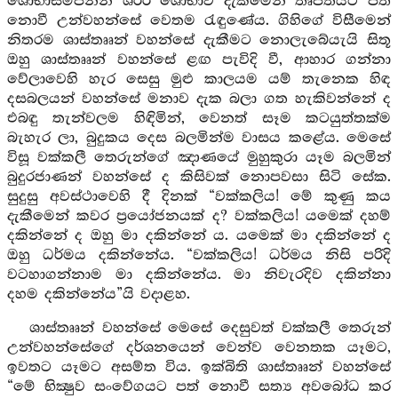
ශෝභාසම්පන්න ශරීර ශෝභාව දැකීමෙන් තෘප්තියට පත්
නොවී උන්වහන්සේ වෙතම රැඳුණේය. ගිහිගේ විසීමෙන්
නිතරම ශාස්තෲන් වහන්සේ දැකීමට නොලැබේයැයි සිතූ
ඔහු ශාස්තෲන් වහන්සේ ළඟ පැවිදි වී, ආහාර ගන්නා
වේලාවෙහි හැර සෙසු මුළු කාලයම යම් තැනෙක හිඳ
දසබලයන් වහන්සේ මනාව දැක බලා ගත හැකිවන්නේ ද
එබඳු තැන්වලම හිඳිමින්, වෙනත් සෑම කටයුත්තක්ම
බැහැර ලා, බුදුකය දෙස බලමින්ම වාසය කළේය. මෙසේ
විසූ වක්කලී තෙරුන්ගේ ඤාණයේ මුහුකුරා යෑම බලමින්
බුදුරජාණන් වහන්සේ ද කිසිවක් නොපවසා සිටි සේක.
සුදුසු අවස්ථාවෙහි දී දිනක් “වක්කලිය! මේ කුණු කය
දැකීමෙන් කවර ප්‍රයෝජනයක් ද? වක්කලිය! යමෙක් දහම්
දකින්නේ ද ඔහු මා දකින්නේ ය. යමෙක් මා දකින්නේ ද
ඔහු ධර්මය දකින්නේය. “වක්කලිය! ධර්මය නිසි පරිදි
වටහාගන්නාම මා දකින්නේය. මා නිවැරදිව දකින්නා
දහම දකින්නේය”යි වදාළහ.
ශාස්තෲන් වහන්සේ මෙසේ දෙසුවත් වක්කලී තෙරුන්
උන්වහන්සේගේ දර්ශනයෙන් වෙන්ව වෙනතක යෑමට,
ඉවතට යෑමට අසම්ත විය. ඉක්බිති ශාස්තෲන් වහන්සේ
“මේ භික්‍ෂුව සංවේගයට පත් නොවී සත්‍ය අවබෝධ කර