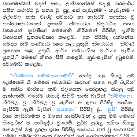
වහන්සේගේ වදන් අසා, උන්වහන්සේ වදාළ පරමාර්ථ
සහිත යථාර්ථ වූ සත්‍ය වූ, සුදු සේ පැවැත්ම - නැවැත්ම -
පිළිවෙල ඇති වැරදි ස්වභාව හා හැසිරීම් නැත්තා වූ
තත්ත්‍වාකාරයෙන් දුකෙහි ස්වභාවය චතුරාර්ය සත්‍ය
වශයෙන් නුවණින් මෙනෙහි කිරීමෙන් පිරිසිඳ දැනීම්
වශයෙන් ප්‍රත්‍යවේක්‍ෂා කළෙමි. “දුක පිරිසිඳ දන්නේය.
සමුදය නම් තණ්හාව ක්‍ෂය කළ යුතුයි. නිරොධය - නිවණ
ප්‍රත්‍යක්‍ෂ කළ යුතුයි. ආර්ය අෂ්ටාංගික මාර්ගය වැඩිය
යුතුයි.” මෙසේ නිතර සිහි කළෙමි. නුවණැසින් දුටුවෙමි.
අවබෝධ කළෙමි.
“නිණ්හාත සබ්බපාපොම්හි”
සෝදා හළ සියලු පව්
ඇත්තෙමි යි මෙසේ අවබෝධ කරගත් සත්‍ය ඇති බැවින්
ම ආර්ය මාර්ගය නම් ජලයෙන් සෝදාහළ සියලු පවු
ඇත්තෙමි. එසේම රාගාදී කිලිටි නැති බැවින්
“නිම්මලො”
නිර්මල වූ. නිර්මල වූ බැවින් ම ඉතා පිරිසිදු කායික
හැසිරීම් ඇති බැවින්
“පයතො”
පිරිසිදු වූ.
“සුචි”
පිරිසිදු
වාග් හැසිරීමෙන් ද මනෝ හැසිරීමෙන් ද යුතු මම මෙසේ
තිදොරින් ම පාරිශුද්ධ වූයෙමි. පූර්ව පුරුදු සහිත සියලු
කෙලෙස් මළ දුරලා ඉතා පිරිසිදු භාවයට පත් වූ භාග්‍යවත්
සම්මා සම්බුදුරජාණන් වහන්සේ ගේ ලෝකෝත්තර ධර්මය