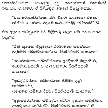
වාතාබාධයෙන් පෙළෙනු දුටු භාග්‍යවතුන් වහන්සේ
එතැනට වැඩමවා ඒ පිළිබඳව මෙසේ විමසූ සේක.
“වාතරොගාභිනීතො ත්‍වං විහරං කානනෙ වනෙ,
පවිට්ඨ ගොචරෙ ළූඛෙ කළුං භික්ඛු කරිස්සසී” තී.
එය ඇසූ තෙරණුවෝ ඊට පිළිතුරු ලෙස මේ ගාථා සතර
වදාළහ.
“පීති සුඛෙන විපුලෙන ඵරමානො සමුස්සයං,
ළූඛම්පි අබිසම්භොන්තො විහරිස්සාමි කානනෙ”
“භාවෙන්තො සතිපට්ඨානෙ ඉන්‍ද්‍රියානි බලානි ච,
බොජ්ඣඞ්ගානි ච භාවෙන්තො විහරිස්සාමි
කානනෙ”
“ආරද්ධවිරියො පහිතත්තො නිච්චං දළ්හ
පරක්කමො,
සමග්ගෙ සහිතෙ දිස්වා විහරිස්සාමි කානනෙ”
“අනුස්සරන්තො සම්බුද්ධං අග්ගං දන්තං සමාහිතං,
අතන්‍දිතො රත්තිංදිවං විහරිස්සාමි කානනෙ” තී.