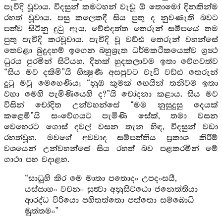
පැවිදි වූවාය. විදසුන් කමටහන් වැඩූ ඕ තොමෝ දිනකින්ම
රහත් වූවාය. පසු කලෙකදී සිය පුතු ද නුවණැති බවට
පත්ව සිටිනු දුටු ඇය, වේළුදත්ත තෙරුන් සමීපයේ තම
පුතු පැවිදි කරවූවාය. පැවිදි වූ වඩ්ඪ තෙරුන් වහන්සේ
තෙවළා බුදුදහම් ඉගෙන බහුශ්‍රැත ධර්මකථිකයෙක්ව ග්‍රන්‍ථ
ධුරය පුරමින් සිටියහ. දිනක් හුදකලාවම ඉතා වේගවත්ව
“සිය මව දකිමි”යි භික්‍ෂුණී අසපුවට වැඩි වඩ්ඪ තෙරුන්
දුටු මවු මෙහෙණිය; “නුඹ කුමක් හෙයින් තනිවම ඉතා
වහා මෙහි පැමිණියෙහි ද?”යි චෝදනා කළාය. සිය මව
විසින් චෝදිත උන්වහන්සේ “මම නුසුදුසු දෙයක්
කළෙමි”යි සංවේගයට පැමිණි සේක්, තමා වසන
වෙහෙරට ගොස් දවල් වසන තැන හිඳ, විදසුන් වඩා
රහත්වූහ. මවගේ අවවාද සම්පත්තිය ප්‍රකාශ කිරීම්
වශයෙන් උන්වහන්සේ සිය රහත් බව පළකරමින් මේ
ගාථා පහ වදාළහ.
“සාධූහි කිර මෙ මාතා පතොදං උපදංසයී,
යස්සාහං වචනං සුත්‍වා අනුසිට්ඨො ජනෙත්තියා
ආරද්ධ විරියො පහිතත්තො පත්තො සම්බොධි
මුත්තමං”