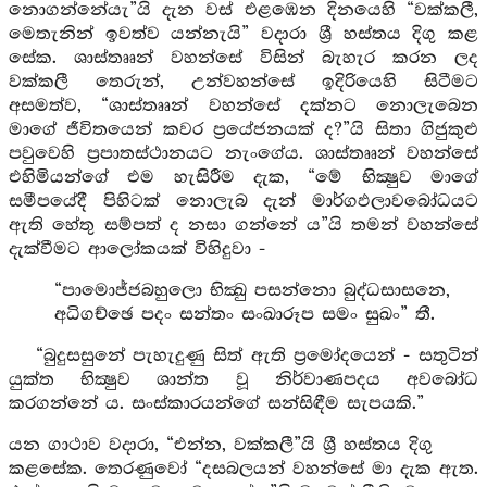
නොගන්නේයැ”යි දැන වස් එළඹෙන දිනයෙහි “වක්කලී,
මෙතැනින් ඉවත්ව යන්නැයි” වදාරා ශ්‍රී හස්තය දිගු කළ
සේක. ශාස්තෲන් වහන්සේ විසින් බැහැර කරන ලද
වක්කලී තෙරුන්, උන්වහන්සේ ඉදිරියෙහි සිටීමට
අසමත්ව, “ශාස්තෲන් වහන්සේ දක්නට නොලැබෙන
මාගේ ජීවිතයෙන් කවර ප්‍රයේජනයක් ද?”යි සිතා ගිජුකුළු
පවුවෙහි ප්‍රපාතස්ථානයට නැංගේය. ශාස්තෲන් වහන්සේ
එහිමියන්ගේ එම හැසිරීම දැක, “මේ භික්‍ෂුව මාගේ
සමීපයේදී පිහිටක් නොලැබ දැන් මාර්ගඵලාවබෝධයට
ඇති හේතු සම්පත් ද නසා ගන්නේ ය”යි තමන් වහන්සේ
දැක්වීමට ආලෝකයක් විහිදුවා -
“පාමොජ්ජබහුලො භික්‍ඛු පසන්නො බුද්ධසාසනෙ,
අධිගච්ඡෙ පදං සන්තං සංඛාරූප සමං සුඛං” තී.
“බුදුසසුනේ පැහැදුණු සිත් ඇති ප්‍රමෝදයෙන් - සතුටින්
යුක්ත භික්‍ෂුව ශාන්ත වූ නිර්වාණපදය අවබෝධ
කරගන්නේ ය. සංස්කාරයන්ගේ සන්සිඳීම සැපයකි.”
යන ගාථාව වදාරා, “එන්න, වක්කලී”යි ශ්‍රී හස්තය දිගු
කළසේක. තෙරණුවෝ “දසබලයන් වහන්සේ මා දැක ඇත.