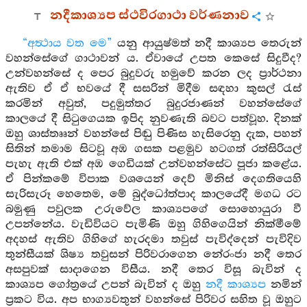
නදීකාශ්‍යප ස්ථවිරගාථා වර්ණනාව
“අත්‍ථාය වත මෙ”
යනු ආයුෂ්මත් නදී කාශ්‍යප තෙරුන්
වහන්සේගේ ගාථාවන් ය. ඒවායේ උපත කෙසේ සිදුවීද?
උන්වහන්සේ ද පෙර බුදුවරු හමුවේ කරන ලද ප්‍රාර්ථනා
ඇතිව ඒ ඒ භවයේ දී සසරින් මිදීම සඳහා කුසල් රැස්
කරමින් අවුත්, පදුමුත්තර බුදුරජාණන් වහන්සේගේ
කාලයේ දී සිටුගෙයක ඉපිද නුවණැති බවට පත්වූහ. දිනක්
ඔහු ශාස්තෲන් වහන්සේ පිඬු පිණිස හැසිරෙනු දැක, පහන්
සිතින් තමාම සිටවූ අඹ ගසක පළමුව හටගත් රත්සිරියල්
පැහැ ඇති එක් අඹ ගෙඩියක් උන්වහන්සේට පූජා කළේය.
ඒ පින්කමේ විපාක වශයෙන් දෙව් මිනිස් දෙගතියෙහි
සැරිසැරූ හෙතෙම, මේ බුද්ධෝත්පාද කාලයේදී මගධ රට
බමුණු පවුලක උරුවේල කාශ්‍යපගේ සොහොයුරා වී
උපන්නේය. වැඩිවියට පැමිණි ඔහු ගිහිගෙයින් නික්මීමේ
අදහස් ඇතිව ගිහිගේ හැරදමා තවුස් පැවිද්දෙන් පැවිදිව
තුන්සීයක් ශිෂ්‍ය තවුසන් පිරිවරාගෙන නේරංජා නදී තෙර
අසපුවක් සාදාගෙන විසීය. නදී තෙර විසූ බැවින් ද
කාශ්‍යප ගෝත්‍රයේ උපන් බැවින් ද ඔහු
නදී කාශ්‍යප
නමින්
ප්‍රකට විය. අප භාග්‍යවතුන් වහන්සේ පිරිවර සහිත වූ ඔහුට