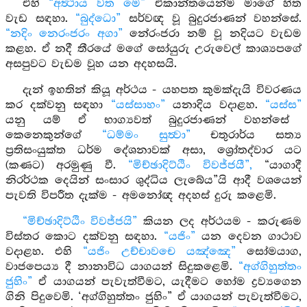
එහි
“අත්‍ථාය වත මෙ”
ඒකාන්තයෙන්ම මාගේ හිත
වැඩ සඳහා.
“බුද්ධො”
සර්වඥ වූ බුදුරජාණන් වහන්සේ.
“නදිං නෙරංජරං අගා”
නේරංජරා නම් වූ නදියට වැඩම
කළහ. ඒ නදී තීරයේ මගේ සෝයුරු උරුවෙල් කාශ්‍යපගේ
අසපුවට වැඩම වූහ යන අදහසයි.
දැන් ඉහතින් කියූ අර්ථය - යහපත කුමක්දැයි විවරණය
කර දක්වනු සඳහා
“යස්සාහං”
යනාදිය වදාළහ.
“යස්ස”
යනු යම් ඒ භාග්‍යවත් බුදුරජාණන් වහන්සේ
කෙනෙකුන්ගේ
“ධම්මං සුත්‍වා”
චතුරාර්ය සත්‍ය
ප්‍රතිසංයුක්ත ධර්ම දේශනාවක් අසා, ශ්‍රෝතද්වාර යට
(කණට) අරමුණු වී.
“මිච්ඡාදිට්ඨිං විවජ්ජයී”,
“යාගාදී
නිරර්ථක දෙයින් සංසාර ශුද්ධිය ලැබේය”යි ආදී වශයෙන්
පැවති විපරීත දැක්ම - අමනෝඥ අදහස් දුරු කළෙමි.
“මිච්ඡාදිට්ඨිං විවජ්ජයි”
කියන ලද අර්ථයම - කරුණම
විස්තර කොට දක්වනු සඳහා.
“යජිං”
යන දෙවන ගාථාව
වදාළහ. එහි
“යජිං උච්චාවචෙ යඤ්ඤෙ”
සෝමයාග,
වාජපෙය්‍ය දී නානාවිධ යාගයන් සිදුකළෙමි.
“අග්ගිහුත්තං
ජුහිං”
ඒ යාගයන් පැවැත්වීමට, යැදීමට හෝම ද්‍රව්‍යගෙන
ගිනි පිදුවෙමි. ‘අග්ගිහුත්තං ජුහිං” ඒ යාගයන් පැවැත්වීමට,