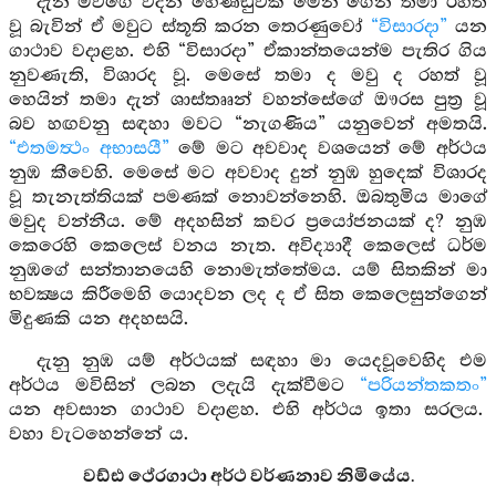
දැන් මවගේ වදන් හෙණ්ඩුවක් මෙන් ගෙන තමා රහත්
වූ බැවින් ඒ මවුට ස්තූති කරන තෙරණුවෝ
“විසාරදා”
යන
ගාථාව වදාළහ. එහි “විසාරදා” ඒකාන්තයෙන්ම පැතිර ගිය
නුවණැති, විශාරද වූ. මෙසේ තමා ද මවු ද රහත් වූ
හෙයින් තමා දැන් ශාස්තෲන් වහන්සේගේ ඖරස පුත්‍ර වූ
බව හඟවනු සඳහා මවට “නැගණිය” යනුවෙන් අමතයි.
“එතමත්‍ථං අභාසයී”
මේ මට අවවාද වශයෙන් මේ අර්ථය
නුඹ කීවෙහි. මෙසේ මට අවවාද දුන් නුඹ හුදෙක් විශාරද
වූ තැනැත්තියක් පමණක් නොවන්නෙහි. ඔබතුමිය මාගේ
මවුද වන්නීය. මේ අදහසින් කවර ප්‍රයෝජනයක් ද? නුඹ
කෙරෙහි කෙලෙස් වනය නැත. අවිද්‍යාදී කෙලෙස් ධර්ම
නුඹගේ සන්තානයෙහි නොමැත්තේමය. යම් සිතකින් මා
භවක්‍ෂය කිරීමෙහි යොදවන ලද ද ඒ සිත කෙලෙසුන්ගෙන්
මිදුණකි යන අදහසයි.
දැනු නුඹ යම් අර්ථයක් සඳහා මා යෙදවූවෙහිද එම
අර්ථය මවිසින් ලබන ලදැයි දැක්වීමට
“පරියන්තකතං”
යන අවසාන ගාථාව වදාළහ. එහි අර්ථය ඉතා සරලය.
වහා වැටහෙන්නේ ය.
වඩ්ඪ ථේරගාථා අර්ථ වර්ණනාව නිමියේය.