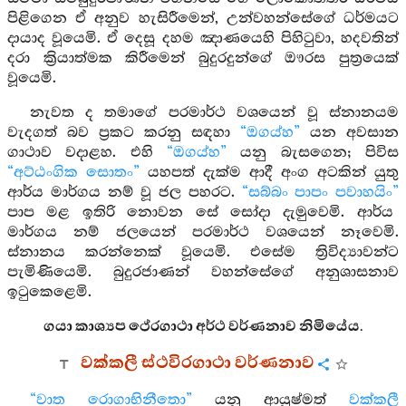
පිළිගෙන ඒ අනුව හැසිරීමෙන්, උන්වහන්සේගේ ධර්මයට
දායාද වූයෙමි. ඒ දෙසූ දහම ඤාණයෙහි පිහිටුවා, හදවතින්
දරා ක්‍රියාත්මක කිරීමෙන් බුදුරදුන්ගේ ඖරස පුත්‍රයෙක්
වූයෙමි.
නැවත ද තමාගේ පරමාර්ථ වශයෙන් වූ ස්නානයම
වැදගත් බව ප්‍රකට කරනු සඳහා
“ඔගය්හ”
යන අවසාන
ගාථාව වදාළහ. එහි
“ඔගය්හ”
යනු බැසගෙන; පිවිස
“අට්ඨංගික සොතං”
යහපත් දැක්ම ආදී අංග අටකින් යුතු
ආර්ය මාර්ගය නම් වූ ජල පහරට.
“සබ්බං පාපං පවාහයිං”
පාප මළ ඉතිරි නොවන සේ සෝදා දැමුවෙමි. ආර්ය
මාර්ගය නම් ජලයෙන් පරමාර්ථ වශයෙන් නෑවෙමි.
ස්නානය කරන්නෙක් වූයෙමි. එසේම ත්‍රිවිද්‍යාවන්ට
පැමිණියෙමි. බුදුරජාණන් වහන්සේගේ අනුශාසනාව
ඉටුකෙළෙමි.
ගයා කාශ්‍යප ථේරගාථා අර්ථ වර්ණනාව නිමියේය.
වක්කලී ස්ථවිරගාථා වර්ණනාව
“වාත රොගාභිනීතො”
යනු ආයුෂ්මත්
වක්කලී