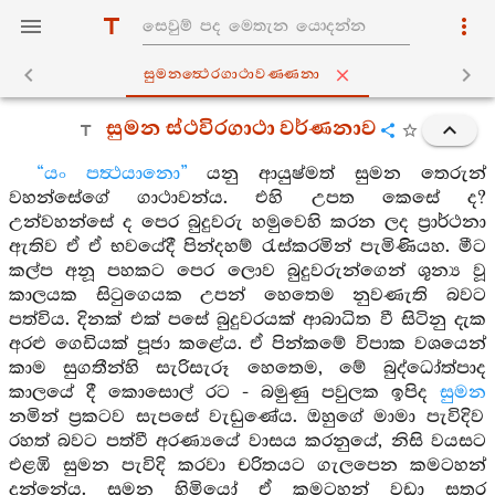
සුමනත්‍ථෙරගාථාවණ‍්ණනා
සුමන ස්ථවිරගාථා වර්ණනාව
“යං පත්‍ථයානො”
යනු ආයුෂ්මත් සුමන තෙරුන්
වහන්සේගේ ගාථාවන්ය. එහි උපත කෙසේ ද?
උන්වහන්සේ ද පෙර බුදුවරු හමුවෙහි කරන ලද ප්‍රාර්ථනා
ඇතිව ඒ ඒ භවයේදී පින්දහම් රැස්කරමින් පැමිණියහ. මීට
කල්ප අනූ පහකට පෙර ලොව බුදුවරුන්ගෙන් ශූන්‍ය වූ
කාලයක සිටුගෙයක උපන් හෙතෙම නුවණැති බවට
පත්විය. දිනක් එක් පසේ බුදුවරයක් ආබාධිත වී සිටිනු දැක
අරළු ගෙඩියක් පූජා කළේය. ඒ පින්කමේ විපාක වශයෙන්
කාම සුගතීන්හි සැරිසැරූ හෙතෙම, මේ බුද්ධෝත්පාද
කාලයේ දී කොසොල් රට - බමුණු පවුලක ඉපිද
සුමන
නමින් ප්‍රකටව සැපසේ වැඩුණේය. ඔහුගේ මාමා පැවිදිව
රහත් බවට පත්වී අරණ්‍යයේ වාසය කරනුයේ, නිසි වයසට
එළඹි සුමන පැවිදි කරවා චරිතයට ගැලපෙන කමටහන්
දුන්නේය. සුමන හිමියෝ ඒ කමටහන් වඩා සතර