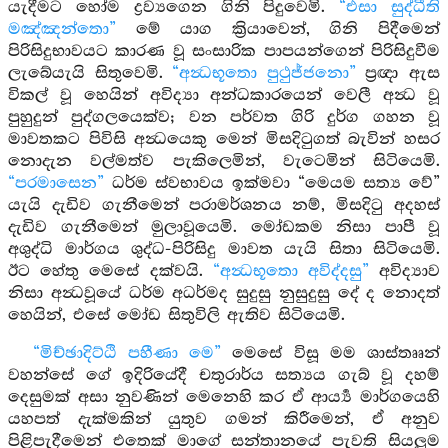
යැදීමට හෝම ද්‍රව්‍යගෙන ගිනි පිදුවෙමි.
“එසා සුද්ධීති
මඤ්ඤන්තො”
මේ යාග ක්‍රියාවෙන්, ගිනි පිදීමෙන්
පිරිසිදුභාවයට කාරණ වූ සංසාරික පාපයන්ගෙන් පිරිසිදුවීම
ලැබේයැයි සිතුවෙමි.
“අන්‍ධභූතො පුථුජ්ජනො”
ප්‍රඥා ඇස
විකල් වූ හෙයින් අවිද්‍යා අන්ධකාරයෙන් වෙලී අන්‍ධ වූ
පුහුදුන් පුද්ගලයෙක්ව; වන පර්වත ගිරි දුර්ග ගහන වූ
මාවතකට පිවිසි අන්‍ධයෙකු මෙන් මිසදිටුගත් බැවින් හසර
නොදැන වල්මත්ව පැකිලෙමින්, වැටෙමින් සිටියෙමි.
“පරමාසෙන”
ධර්ම ස්වභාවය ඉක්මවා “මෙයම සත්‍ය වේ”
යැයි දැඩිව ගැනීමෙන් පරාමර්ශනය නම්, මිසදිටු අදහස්
දැඩිව ගැනීමෙන් මුලාවූයෙමි. මෝඩකම නිසා පාපී වූ
අශුද්ධි මාර්ගය ශුද්ධ-පිරිසිදු මාවත යැයි සිතා සිටියෙමි.
ඊට හේතු මෙසේ දක්වයි.
“අන්‍ධභූතො අවිද්දසු”
අවිද්‍යාව
නිසා අන්‍ධවූයේ ධර්ම අධර්මද සුදුසු නුසුදුසු දේ ද නොදත්
හෙයින්, එසේ මෝඩ සිතුවිලි ඇතිව සිටියෙමි.
“මිච්ඡාදිට්ඨි පහීණා මෙ”
මෙසේ විසූ මම ශාස්තෲන්
වහන්සේ ගේ ඉදිරියේදී චතුරාර්ය සත්‍යය ගැබ් වූ දහම්
දෙසුමක් අසා නුවණින් මෙනෙහි කර ඒ ආර්‍ය්‍ය මාර්ගයෙහි
යහපත් දැක්මකින් යුතුව ගමන් කිරීමෙන්, ඒ අනුව
පිළිපැදීමෙන් එතෙක් මාගේ සන්තානයේ පැවති සියලුම