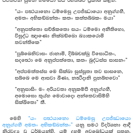
පවත්වන සුමන හිමියෝ සිය රහත්බව ප්‍රකාශ කළහ.
“යං පත්‍ථයානො ධම්මෙසු උපජ්ඣායො අනුග්ගහී,
අමතං අභිකඞ්ඛන්තං කතං කත්තබ්බකං මයා”
“අනුපත්තො සච්ඡිකතො සයං ධම්මො අනීතිහො,
විසුද්ධ ඤාණො නික්ඛඞ්ඛො බ්‍යාකරොමි
තවන්තිකෙ”
“පුබ්බෙනිවාසං ජානාමි, දිබ්බචක්ඛු විසොධිතං,
සදත්‍ථො මෙ අනුප්පත්තො, කතං බුද්ධස්ස සාසනං”
“අප්පමත්තස්ස මෙ සික්ඛා සුස්සූතා තව සාසනෙ,
සබ්බෙ මෙ ආසවා ඛීණා, නත්‍ථිදානි පුනබ්භවො”
“අනුසාසිං මං අරියවතා අනුකම්පී අනුග්ගහී,
අමොඝො තුය්හ මොවාදො අන්තෙවාසිම්හි
සික්ඛිතො” තී.
මෙහි
“යං පත්‍ථයානො ධම්මෙසු උපජ්ඣායො
අනුග්ගහී අමතං අභිකඞ්ඛන්තං”
යනු සමථ විදර්ශනා ආදී
නිරවද්‍ය වූ ධර්මයන්හි, යම් දහම් අවබෝධයක් පතන,