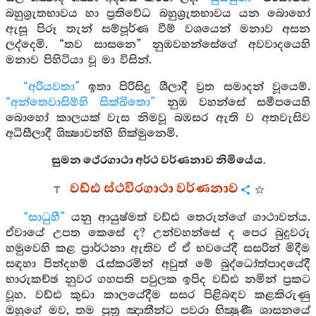
බහුශ්‍රැතභාවය හා ප්‍රතිවේධ බහුශ්‍රැතභාවය යන බොහෝ
ඇසූ පිරූ තැන් සම්පූර්ණ වීම් වශයෙන් මනාව අසන
ලද්දෙමි. “තව සාසනෙ” නුඹවහන්සේගේ අවවාදයෙහි
මනාව පිහිටියා වූ මා විසින්.
“අරියවතා”
ඉතා පිරිසිදු ශීලාදී ව්‍රත සමාදන් වූයෙම්.
“අන්තෙවාසිම්හි සික්ඛිතො”
නුඹ වහන්සේ සමීපයෙහි
බොහෝ කාලයක් වැස නිමවූ බඹසර ඇති ව අතවැසිව
අධිසීලාදී ශික්‍ෂාවන්හි හික්මුනෙමි.
සුමන ථේරගාථා අර්ථ වර්ණනාව නිමියේය.
වඩ්ඪ ස්ථවිරගාථා වර්ණනාව
“සාධුහී”
යනු ආයුෂ්මත් වඩ්ඪ තෙරුන්ගේ ගාථාවන්ය.
ඒවායේ උපත කෙසේ ද? උන්වහන්සේ ද පෙර බුදුවරු
හමුවෙහි කළ ප්‍රාර්ථනා ඇතිව ඒ ඒ භවයේදී සසරින් මිදීම
සඳහා පින්දහම් රැස්කරමින් අවුත් මේ බුද්ධෝත්පාදයේදී
භාරුකච්ඡ නුවර ගහපති පවුලක ඉපිද වඩ්ඪ නමින් ප්‍රකට
වූහ. වඩ්ඪ කුඩා කාලයේදීම සසර පිළිබඳව කළකිරුණු
ඔහුගේ මව, තම පුත්‍ර ඤාතීන්ට පවරා භික්‍ෂුණී ශාසනයේ