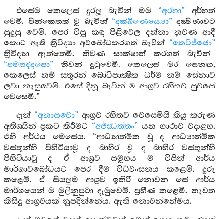
එසේම කෙලෙස් දුරලූ බැවින් මම
“අරහා”
අර්හත්
වෙමි. පින්කෙතක් වූ බැවින්
“දක්ඛිණෙය්‍යො”
දක්‍ෂිණාවට
සුදුසු වෙමි. පෙර විසූ කඳ පිළිවෙල දන්නා නුවණ ආදී
කොට ඇති ත්‍රිවිද්‍යා අවබෝධකරගත් බැවින්
“තෙවිජ්ජො”
ත්‍රිවිද්‍යා ඇත්තෙමි. නිවණ සාක්ෂාත් කරගත් බැවින්
“අමතද්දසො”
නිවන් දුටුවෙමි. කෙලෙස් මර සෙනඟ,
කෙලෙස් නම් සතුරන් බෝධිපාක්‍ෂික ධර්ම නම් සේනාව
ලවා නැසුවෙමි. එසේ දිනූ බැවින් ම ආශ්‍රව රහිතව සුවසේ
වෙසෙමි.”
දැන්
“අනාසවො”
ආශ්‍රව රහිතව වෙසෙමියි කියූ කරුණ
අතිශයින් ප්‍රකට කිරීමට
“අජ්ඣත්තං”
යන ගාථාව වදාළහ.
එහි අර්ථය මෙසේය. “ආධ්‍යාත්මික වූ ද ආධ්‍යාත්මික
වස්තූන්හි පිහිටියාවූ ද බාහිර වූ ද බාහිර වස්තූන්හි
පිහිටියාවූ ද ඒ ආශ්‍රව සමූහය ම විසින් ආර්ය
මාර්ගාවබෝධයට පෙර දීම විධ්වංසනය කළෙමි. දුරු
කළෙමි. ඒ සියලුම ආශ්‍රව ඉතිරි නොවන සේ ආර්ය
මාර්ගයෙන් ම මුලිනුපුටා දැමුවෙමි. ප්‍රහීණ කළෙමි. නැවත
කිසිදු ආශ්‍රවයක් නූපදින්නේය. ඇති නොවන්නේමය.