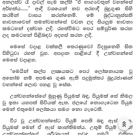
අනලස්ව රෑ දාවල් සැම කල්හි “ඒ භාග්‍යවතුන් වහන්සේ
අර්හත්ය......” ආදී වශයෙන් නව අරහාදී බුදුගුණ සිහි
කරමින් වාසය කරන්නෙමි. මේ බුද්ධානුස්සති
භාවනාවෙන් තමන්වහන්සේ වඩන ලද සියලුම භාවනා
කමටහන් දක්වන ලදි. රහත්වීමට පෙර සම්පූර්ණ කරන
ලද කමටහන් පිළිබඳව අදහස් කරන ලදි.
මෙසේ වදාළ වක්කලී තෙරණුවෝ විදසුනෙහි සිත
පිහිටුවා රහත් වූහ. අපදාන පාළියේ දී උන්වහන්සේ
මෙසේ වදාළහ.
“මෙයින් කල්ප ලක්‍ෂයකට පෙර ලෝකනායක වූ
අනෝම නම් අපමණ ගුණ ඇති පදුමුත්තර බුදුරජාණන්
වහන්සේ ලොව පහළ වූ සේක.
උන්වහන්සේගේ මුහුණු පියුමක් බඳු. පියුමක් සේ නිමල
වූ ඉතා යහපත් සිවියක් ඇත. ජලයේ නොගැටෙන පියුම
මෙන් එතුමෝ ලෝකයා සමග නො ගැටෙති.
වීර වූ උන්වහන්සේට පියුම් පෙති බඳු ඇස් ඇත.
පියුමක් මෙන් ඒ ඇස් කාන්තිමත්ය. උතුම් පියුම් මෙන්
උන්වහන්සේගේ ශරීරයෙන් සුවඳ හමයි. එනිසා