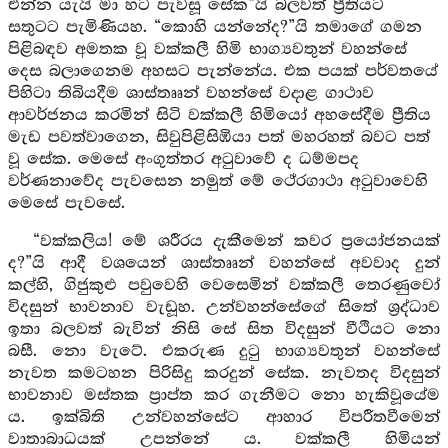
එන්න යැයි මා හට පැවසූ සේක”යි බලවත් ප්‍රීතියට
සතුටට පැමිණියහ. “කොහි යන්නේද?”යි තමාගේ ගමන
පිළිබඳව අමතක වූ වක්කලී හිමි භාග්‍යවතුන් වහන්සේ
දෙස බලාගෙනම අහසට පැන්නේය. එක පයක් පර්වතයේ
පිහිටා තිබියදීම ශාස්තෲන් වහන්සේ වදාළ ගාථාව
ආවර්ජනය කරමින් සිටි වක්කලී හිමියෝ අහසේදීම ප්‍රීතිය
මැඩ පවත්වාගෙන, සිවුපිළිසිඹියා පත් මහරහත් බවට පත්
වූ සේක. මෙසේ අංගුත්තර අටුවාවේ ද ධම්මපද
වර්ණනාවේද පැවසෙන නමුත් මේ ථේරගාථා අටුවාවෙහි
මෙසේ පැවසේ.
“වක්කලිය! මේ ශරීරය දැකීමෙන් කවර ප්‍රයෝජනයක්
ද?”යි ආදී වශයෙන් ශාස්තෲන් වහන්සේ අවවාද දුන්
කල්හි, ගිජුකුළු පවුවෙහි වෙසෙමින් වක්කලී තෙරණුවෝ
විදසුන් භාවනාව වැඩූහ. උන්වහන්සේගේ සිතේ ශ්‍රද්ධාව
ඉතා බලවත් බැවින් නිසි සේ සිත විදසුන් වීථියට නො
බසී. නො වැටේ. එකරුණ දුටු භාග්‍යවතුන් වහන්සේ
නැවත කමටහන පිරිසිදු කරදුන් සේක. නැවතද විදසුන්
භාවනාව මස්තක ප්‍රාප්ත කර ගැනීමට නො හැකිවූයේම
ය. ඉක්බිති උන්වහන්සේට ආහාර විපරීතවීමෙන්
වාතාබාධයක් උපන්නේ ය. වක්කලී හිමියන්