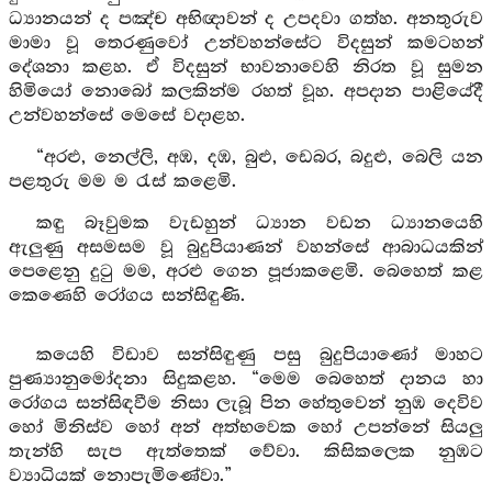
ධ්‍යානයන් ද පඤ්ච අභිඥාවන් ද උපදවා ගත්හ. අනතුරුව
මාමා වූ තෙරණුවෝ උන්වහන්සේට විදසුන් කමටහන්
දේශනා කළහ. ඒ විදසුන් භාවනාවෙහි නිරත වූ සුමන
හිමියෝ නොබෝ කලකින්ම රහත් වූහ. අපදාන පාළියේදී
උන්වහන්සේ මෙසේ වදාළහ.
“අරළු, නෙල්ලි, අඹ, දඹ, බුළු, ඩෙබර, බදුළු, බෙලි යන
පළතුරු මම ම රැස් කළෙමි.
කඳු බෑවුමක වැඩහුන් ධ්‍යාන වඩන ධ්‍යානයෙහි
ඇලුණු අසමසම වූ බුදුපියාණන් වහන්සේ ආබාධයකින්
පෙළෙනු දුටු මම, අරළු ගෙන පූජාකළෙමි. බෙහෙත් කළ
කෙණෙහි රෝගය සන්සිඳුණි.
කයෙහි විඩාව සන්සිඳුණු පසු බුදුපියාණෝ මාහට
පුණ්‍යානුමෝදනා සිදුකළහ. “මෙම බෙහෙත් දානය හා
රෝගය සන්සිඳවීම නිසා ලැබූ පින හේතුවෙන් නුඹ දෙවිව
හෝ මිනිස්ව හෝ අන් අත්භවෙක හෝ උපන්නේ සියලු
තැන්හි සැප ඇත්තෙක් වේවා. කිසිකලෙක නුඹට
ව්‍යාධියක් නොපැමිණේවා.”