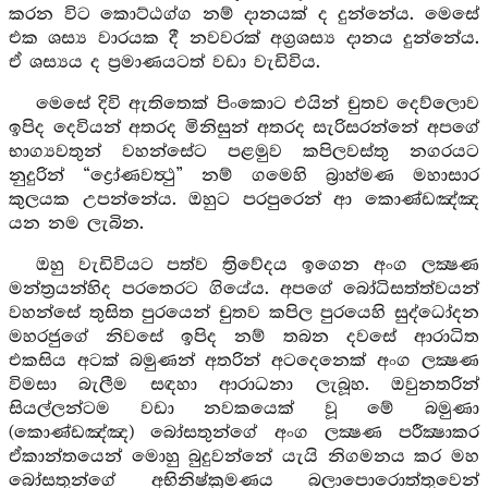
කරන විට කොට්ඨග්ග නම් දානයක් ද දුන්නේය. මෙසේ
එක ශස්‍ය වාරයක දී නවවරක් අග්‍රශස්‍ය දානය දුන්නේය.
ඒ ශස්‍යය ද ප්‍රමාණයටත් වඩා වැඩිවිය.
මෙසේ දිවි ඇතිතෙක් පිංකොට එයින් චුතව දෙව්ලොව
ඉපිද දෙවියන් අතරද මිනිසුන් අතරද සැරිසරන්නේ අපගේ
භාග්‍යවතුන් වහන්සේට පළමුව කපිලවස්තු නගරයට
නුදුරින් “ද්‍රෝණවත්‍ථු” නම් ගමෙහි බ්‍රාහ්මණ මහාසාර
කුලයක උපන්නේය. ඔහුට පරපුරෙන් ආ කොණ්ඩඤ්ඤ
යන නම ලැබින.
ඔහු වැඩිවියට පත්ව ත්‍රිවේදය ඉගෙන අංග ලක්‍ෂණ
මන්ත්‍රයන්හිද පරතෙරට ගියේය. අපගේ බෝධිසත්ත්වයන්
වහන්සේ තුසිත පුරයෙන් චුතව කපිල පුරයෙහි සුද්ධෝදන
මහරජුගේ නිවසේ ඉපිද නම් තබන දවසේ ආරාධිත
එකසිය අටක් බමුණන් අතරින් අටදෙනෙක් අංග ලක්‍ෂණ
විමසා බැලීම සඳහා ආරාධනා ලැබූහ. ඔවුනතරින්
සියල්ලන්ටම වඩා නවකයෙක් වූ මේ බමුණා
(කොණ්ඩඤ්ඤ) බෝසතුන්ගේ අංග ලක්‍ෂණ පරීක්‍ෂාකර
ඒකාන්තයෙන් මොහු බුදුවන්නේ යැයි නිගමනය කර මහ
බෝසතුන්ගේ අභිනිෂ්ක්‍රමණය බලාපොරොත්තුවෙන්