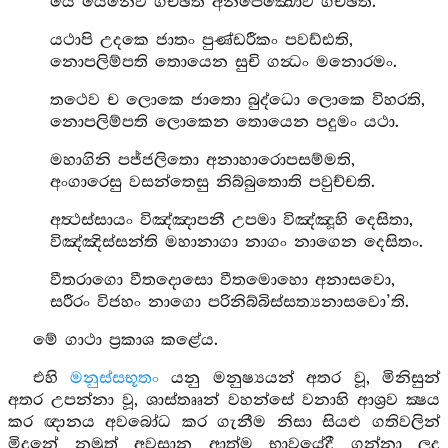
යෙ යෙනෙව ගච්ඡති අනපෙක්‍ඛොව ගච්ඡති.
යථාපි උදකෙ ජාතං පුණ්ඩරීකං පවඩ්ඪති,
නොපලිම්පති තොයෙන සුචි ගන්‍ධං මනොරමං.
තථෙව ච ලොකෙ ජාතො බුද්ධො ලොකෙ විහරති,
නොපලිම්පති ලොකෙන තොයෙන පදුමං යථා.
මහාගිනි පජ්ජලිතො අනාහාරොපසම්මති,
අංගාරෙසු වසන්තෙසු නිබ්බුතොති පවුච්චති.
අත්‍ථස්සායං විඤ්ඤාපනී උපමා විඤ්ඤූහි දෙසිතා,
විඤ්ඤිස්සන්ති මහානාගා නාගං නාගෙන දෙසිතං.
වීතරාගො වීතදොසො වීතමොහො අනාසවො,
සරීරං විජහං නාගො පරිනිබ්බිස්සත්‍යනාසවො’ති.
මේ ගාථා ප්‍රකාශ කළේය.
එහි
මනුස්සභූතං
යනු මනුෂ්‍යයන් අතර වූ, මිනිසුන්
අතර උපන්නා වූ, ශාස්තෲන් වහන්සේ වනාහි ආශ්‍රව ක්‍ෂය
කර ඥානය අවබෝධ කර ගැනීම නිසා සියළු ගතිවලින්
මිදුනේ නමුත් අවසාන ආත්ම භාවයේදී ගන්නා ලද