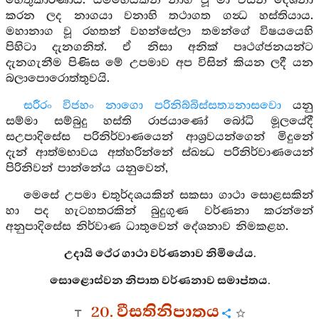
හේතුකාරණායි. යම්හෙයකින් නාග වූ මා විසින් දේශනා
කරන ලද නාගයා වනාහි තථාගත ගන්‍ධ හස්තියාය.
මහානාග වූ රහතන් වහන්සේලා තමන්ගේ විෂයයෙහි
පිහිටා දැනගනිත්. ඒ නිසා අනික් පෘථග්ජනයන්ට
දැනගැනීම පිණිස මේ උපමාව අප විසින් කියන ලදී යන
බලාපොරොත්තුවයි.
සරීරං විජහං නාගො පරිනිබ්බිස්සත්‍යනාසවො
යනු
සම්මා සම්බුදු හස්ති රාජයාණෝ බෝධි මූලයේදී
සඋපාදිසේස පරිනිර්වාණයෙන් ආශ්‍රවයන්ගෙන් මිදුනේ
දැන් ආත්මභාවය අත්හරින්නේ ස්ඛන්‍ධ පරිනිර්වාණයෙන්
පිරිනිවන් පාන්නේය යනුවෙන්,
මෙසේ උපමා චතුර්දශයකින් සකසා ගාථා සොළසකින්
හා පද හැටහතරකින් බුදුගුණ වර්ණනා කරන්නේ
අනුපාදිසේස නිර්වාණ ධාතුවෙන් දේශනාව නිමකළහ.
උදායි ථේර ගාථා වර්ණනාව නිමියේය.
සොළොස්වන නිපාත වර්ණනාව සමාප්තය.
20. වීසතිනිපාතය