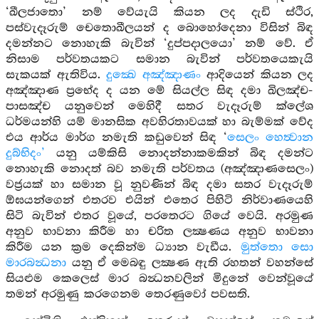
‘ඛීලජාතො’ නම් වේයැයි කියන ලද දැඩි ස්ථිර,
පස්වැදෑරුම් චෙතොඛීලයන් ද බොහෝදෙනා විසින් බිඳ
දමන්නට නොහැකි බැවින් ‘දුප්පදාලයො’ නම් වේ. ඒ
නිසාම පර්වතයකට සමාන බැවින් පර්වතයෙකැයි
සැකයක් ඇතිවිය.
දුක්‍ඛෙ අඤ්ඤාණං
ආදියෙන් කියන ලද
අඤ්ඤාණ ප්‍රභේද ද යන මේ සියල්ල සිඳ දමා ඛිලඤ්ච-
පාසඤ්ච යනුවෙන් මෙහිදී සතර වැදෑරුම් ක්ලේශ
ධර්මයන්හි යම් මානසික අවහිරතාවයක් හා බැම්මක් වේද
එය ආර්ය මාර්ග නමැති කඩුවෙන් සිඳ ‘
සෙලං හෙත්‍වාන
දුබ්භිදං’
යනු යම්කිසි නොදන්නාකමකින් බිඳ දමන්ට
නොහැකි නොදත් බව නමැති පර්වතය (අඤ්ඤාණසෙලං)
වජ්‍රයක් හා සමාන වූ නුවණින් බිඳ දමා සතර වැදෑරුම්
ඕඝයන්ගෙන් එතරව එයින් එතෙර පිහිටි නිර්වාණයෙහි
සිටි බැවින් එතර වූයේ, පරතෙරට ගියේ වෙයි. අරමුණ
අනුව භාවනා කිරීම හා චරිත ලක්‍ෂණය අනුව භාවනා
කිරීම යන ක්‍රම දෙකින්ම ධ්‍යාන වැඩීය.
මුත්තො සො
මාරබන්‍ධනා
යනු ඒ මෙබඳු ලක්‍ෂණ ඇති රහතන් වහන්සේ
සියළුම කෙලෙස් මාර බන්‍ධනවලින් මිදුනේ වෙන්වූයේ
තමන් අරමුණු කරගෙනම තෙරණුවෝ පවසති.