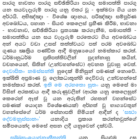
පාරගු භාවනා පාරගු සච්ඡිකිරියා පාරගු සමාපත්ති පාරගු
යන සයවැදෑරුම් පාරගු යනු එතර වූ - ඉක්මවා ගිය යන
අර්ථයි. අභිඤ්ඤා - විශේෂ ඥානය, පරිඤ්ඤා සම්පූර්ණ
අවබෝධය, පහාන - සියළු කෙලෙස් ප්‍රහීණ කිරීම, භාවනා
- භාවනාව, සච්ඡිකිරියා ප්‍රත්‍යක්‍ෂ කරගැනීම, සමාපත්ති -
සමාපත්තිය යන සය වැදෑරුම් පරතෙරට ගිය අවබෝධය
අන් අයට වඩා උසස් තත්ත්වයට පත් පරම අවබෝධ
ගුණය ක්‍ෂත්‍රිය පණ්ඩිත ආදී මනුෂ්‍යයෝ නමස්කාර කරත්.
ධර්මානුධර්ම ප්‍රතිපත්තිවලින් පුදන්නාහු කයින්,
වචනයෙන්, සිතින් (උන්වහන්සේට) අවනත වූවාහු වෙත්.
දෙවාපිතං නමස්සන්ති
හුදෙක් මිනිසුන් පමණක් නොවේ.
ඉක්බිති අප්‍රමාණ වූ ලෝකධාතූන්හි දෙවිවරු උන්වහන්සේ
නමස්කාර කරත්.
ඉති මෙ අරහතො සුතං
යනු මෙසේ මා
විසින් අරකත්‍වය ආදී කරුණුවලින් (ආරක යනු කෙලෙසුන්
කෙරෙන් ඈත් වූ යන අරුතින් රහතන් වහන්සේට
පමණක් යොදන විශේෂණයක්) අර්හත් වූ භාග්‍යවතුන්
වහන්සේගේ ධර්ම සේනාපති හිමියන් ආදීන් ද
‘සත්‍ථා
දේවමනුස්සානං’
යනාදිය ප්‍රකාශ කරන්නවුන්ගේ
සමීපයෙන්ද මෙසේ අසන ලදී යනුවෙන් දක්වයි.
සබ්බසංයොජනාතීතන්ති
යනු සියළුම දස