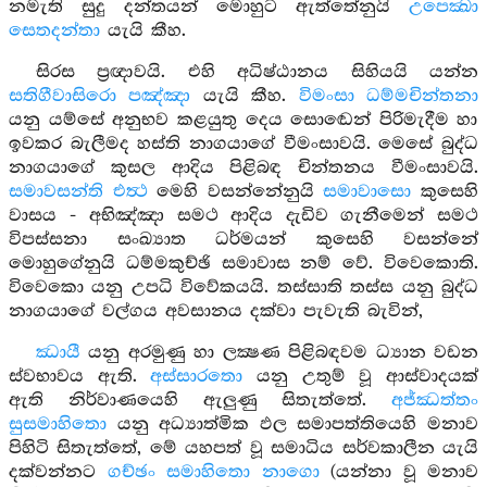
නමැති සුදු දන්තයන් මොහුට ඇත්තේනුයි
උපෙක්‍ඛා
සෙතදන්තා
යැයි කීහ.
සිරස ප්‍රඥාවයි. එහි අධිෂ්ඨානය සිහියයි යන්න
සතිගීවාසිරො පඤ්ඤා
යැයි කීහ.
විමංසා ධම්මචින්තනා
යනු යම්සේ අනුභව කළයුතු දෙය සොඬෙන් පිරිමැදීම හා
ඉවකර බැලීමද හස්ති නාගයාගේ වීමංසාවයි. මෙසේ බුද්ධ
නාගයාගේ කුසල ආදිය පිළිබඳ චින්තනය වීමංසාවයි.
සමාවසන්ති එත්‍ථ
මෙහි වසන්නේනුයි
සමාවාසො
කුසෙහි
වාසය - අභිඤ්ඤා සමථ ආදිය දැඩිව ගැනීමෙන් සමථ
විපස්සනා සංඛ්‍යාත ධර්මයන් කුසෙහි වසන්නේ
මොහුගේනුයි ධම්මකුච්ඡි සමාවාස නම් වේ. විවෙකොති.
විවෙකො යනු උපධි විවේකයයි. තස්සාති තස්ස යනු බුද්ධ
නාගයාගේ වල්ගය අවසානය දක්වා පැවැති බැවින්,
ඣායී
යනු අරමුණු හා ලක්‍ෂණ පිළිබඳවම ධ්‍යාන වඩන
ස්වභාවය ඇති.
අස්සාරතො
යනු උතුම් වූ ආස්වාදයක්
ඇති නිර්වාණයෙහි ඇලුණු සිතැත්තේ.
අජ්ඣත්තං
සුසමාහිතො
යනු අධ්‍යාත්මික ඵල සමාපත්තියෙහි මනාව
පිහිටි සිතැත්තේ, මේ යහපත් වූ සමාධිය සර්වකාලීන යැයි
දක්වන්නට
ගච්ඡං සමාහිතො නාගො
(යන්නා වූ මනාව