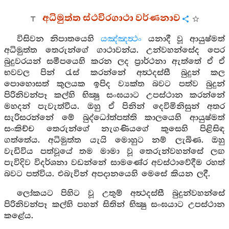
අධිමුත්ත ස්ථවිරගාථා වර්ණනාව
විසිවන නිපාතයෙහි
යඤ්ඤත්‍ථං
යනාදී වූ ආයුෂ්මත්
අධිමුත්ත තෙරුන්ගේ ගාථාවන්ය. උන්වහන්සේද පෙර
බුදුවරයන් සමීපයෙහි කරන ලද ප්‍රාර්ථනා ඇත්තේ ඒ ඒ
භවවල පින් රැස් කරන්නේ අත්‍ථදස්සී බුදුන් කල
පොහොසත් කුලයක ඉපිද ව්‍යක්ත බවට පත්ව බුදුන්
පිරිනිවන්පෑ කල්හි භික්‍ෂු සංඝයාට උපස්ථාන කරන්නේ
මහදන් පැවැත්වීය. ඔහු ඒ පිනින් දෙවිමිනිසුන් අතර
සැරිසරන්නේ මේ බුද්ධෝත්පත්ති කාලයෙහි ආයුෂ්මත්
සංකිච්ච තෙරුන්ගේ නැගණියගේ කුසෙහි පිළිසිඳ
ගත්තේය. අධිමුත්ත යැයි මොහුට නම් ලැබිණ. ඔහු
වැඩිවිය පත්වූයේ තම මාමා වූ තෙරුන්වහන්සේ ලඟ
පැවිදිව විදර්ශනා වඩන්නේ සාමණේර අවස්ථාවේදීම රහත්
බවට පත්විය. එබැවින් අපදානයෙහි මෙසේ කියන ලදී.
ලෝකයට පිහිට වූ උතුම් අත්‍ථදස්සී බුදුන්වහන්සේ
පිරිනිවන්පෑ කල්හි පහන් සිතින් භික්‍ෂු සංඝයාට උපස්ථාන
කළේය.