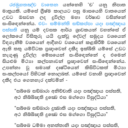
රජමුහතඤ්ච වාතෙන
යන්නෙහි ‘ච’ යනු නිපාත
මාත්‍රයකි. යම්සේ ග්‍රීෂ්ම කාලයට පසු මාසයෙහි වාතයෙන්
උඩට ඔසවන ලද දූවිල්ල මහා වර්ෂාව වසින්නේ
සංසිඳෙන්නේය.
එවං සම්මන්ති සඞ්කප්පා යදා පඤ්ඤාය
පස්සති
යනු යම් දවසක ආර්ය ශ්‍රාවකයන් වහන්සේ ඒ
ලෝකයේ විසිතුරු යයි දැක්වූ දේවල් සමුදය වශයෙන්
විඳගැනීම් වශයෙන් ආදීනව වශයෙන් කළකිරීම් වශයෙන්
ඇති තතු යම්විටක ප්‍රඥාවෙන් දකීද ඉක්බිති යම්සේ උඩට
නැගුණු දූවිල්ල මේඝයෙන් සංසිඳෙන්නේ ද එමෙන්
සියළුම මිථ්‍යා කල්පනාවන් ප්‍රඥාවෙන් සංසිඳෙන්නේය.
උපන්නා වූ සම්‍යක් දෘෂ්ටියෙන් කිසිවිටකත් මිථ්‍යා
සංකල්පයෝ පිහිටක් නොලබත්. යම්සේ වනාහි ප්‍රඥාවෙන්
දකීද එය ගෙනහැර දක්වමින් -
“සබ්බෙ සඞ්ඛාරා අනිච්චාති යදා පඤ්ඤාය පස්සති,
අථ නිබ්බින්‍දති දුක්‍ඛෙ එස මග්ගො විසුද්ධියා”
“සබ්බෙ සඞ්ඛාරා දුක්‍ඛාති යදා පඤ්ඤාය පස්සති,
අථ නිබ්බින්‍දති දුක්‍ඛෙ එස මග්ගො විසුද්ධියා”
“සබ්බෙ ධම්මා අනත්තානි යදා පඤ්ඤාය පස්සති,