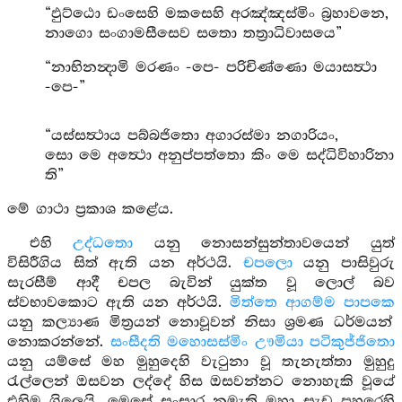
“ඵුට්ඨො ඩංසෙහි මකසෙහි අරඤ්ඤස්මිං බ්‍රහාවනෙ,
නාගො සංගාමසීසෙව සතො තත්‍රාධිවාසයෙ”
“නාභිනන්‍දාමි මරණං -පෙ- පරිචිණ්ණො මයාසත්‍ථා
-පෙ-”
“යස්සත්‍ථාය පබ්බජිතො අගාරස්මා නගාරියං,
සො මෙ අත්‍ථො අනුප්පත්තො කිං මෙ සද්ධිවිහාරිනා
ති”
මේ ගාථා ප්‍රකාශ කළේය.
එහි
උද්ධතො
යනු නොසන්සුන්තාවයෙන් යුත්
විසිරීගිය සිත් ඇති යන අර්ථයි.
චපලො
යනු පාසිවුරු
සැරසීම් ආදී චපල බැවින් යුක්ත වූ ලොල් බව
ස්වභාවකොට ඇති යන අර්ථයි.
මිත්තෙ ආගම්ම පාපකෙ
යනු කල්‍යාණ මිත්‍රයන් නොවූවන් නිසා ශ්‍රමණ ධර්මයන්
නොකරන්නේ.
සංසීදති මහොසස්මිං ඌමියා පටිකුජ්ජිතො
යනු යම්සේ මහ මුහුදෙහි වැටුනා වූ තැනැත්තා මුහුදු
රැල්ලෙන් ඔසවන ලද්දේ හිස ඔසවන්නට නොහැකි වූයේ
එහිම ගිලෙයි. මෙසේ සංසාර නමැති මහා සැඩ පහරෙහි