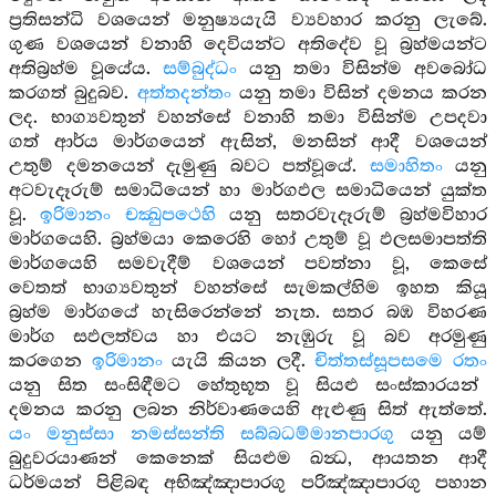
ප්‍රතිසන්ධි වශයෙන් මනුෂ්‍යයැයි ව්‍යවහාර කරනු ලැබේ.
ගුණ වශයෙන් වනාහි දෙවියන්ට අතිදේව වූ බ්‍රහ්මයන්ට
අතිබ්‍රහ්ම වූයේය.
සම්බුද්ධං
යනු තමා විසින්ම අවබෝධ
කරගත් බුදුබව.
අත්තදන්තං
යනු තමා විසින් දමනය කරන
ලද. භාග්‍යවතුන් වහන්සේ වනාහි තමා විසින්ම උපදවා
ගත් ආර්ය මාර්ගයෙන් ඇසින්, මනසින් ආදී වශයෙන්
උතුම් දමනයෙන් දැමුණු බවට පත්වූයේ.
සමාහිතං
යනු
අටවැදෑරුම් සමාධියෙන් හා මාර්ගඵල සමාධියෙන් යුක්ත
වූ.
ඉරිමානං චක්‍ඛුපථෙහි
යනු සතරවැදෑරුම් බ්‍රහ්මවිහාර
මාර්ගයෙහි. බ්‍රහ්මයා කෙරෙහි හෝ උතුම් වූ ඵලසමාපත්ති
මාර්ගයෙහි සමවැදීම් වශයෙන් පවත්නා වූ, කෙසේ
වෙතත් භාග්‍යවතුන් වහන්සේ සැමකල්හිම ඉහත කියූ
බ්‍රහ්ම මාර්ගයේ හැසිරෙන්නේ නැත. සතර බඹ විහරණ
මාර්ග සඵලත්වය හා එයට නැඹුරු වූ බව අරමුණු
කරගෙන
ඉරිමානං
යැයි කියන ලදී.
චිත්තස්සූපසමෙ රතං
යනු සිත සංසිඳීමට හේතුභූත වූ සියළු සංස්කාරයන්
දමනය කරනු ලබන නිර්වාණයෙහි ඇළුණු සිත් ඇත්තේ.
යං මනුස්සා නමස්සන්ති සබ්බධම්මානපාරගු
යනු යම්
බුදුවරයාණන් කෙනෙක් සියළුම ඛන්‍ධ, ආයතන ආදී
ධර්මයන් පිළිබඳ අභිඤ්ඤාපාරගු පරිඤ්ඤාපාරගු පහාන