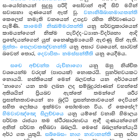
සංයෝජනයන් සුදුසු පරිදි සෝවාන් ආදී සිව් මගින්
සවාසනා ගුණයෙන් ඈත් වූ.
වනානිබ්බානමාගතන්ති
කෙලෙස් නමැති වනයෙන් උපද්‍රව රහිත නිර්වාණයට
පැමිණි.
කාමෙහි නික්‍ඛම්මරතන්ති
යනු සර්වප්‍රකාරයෙන්
කාමයන්ගෙන් නික්ම පැවිද්ද-ධ්‍යාන-විදර්ශනා ආදි
ප්‍රභේදයන්ගෙන් යුත් නෛෂ්ක්‍රම්‍යයෙහි ඇළුණු සිත් ඇති.
මුත්තං සෙලාවකඤ්චනන්ති
යනු අසාර වශයෙන්, සාරවත්
බවෙන් තොර,
දෙවාපිතං නමස්සන්තීති
යනු යෙදීමය.
සචෙ අච්චන්ත රුචිනාගො
යනු ඔහු නිශ්චිත
වශයෙන්ම වරදක් (පාපයක්) නොකරයි. පුනර්භවයකට
නොයයි. හස්තියෙක් මෙන් බලවත්ය යන අර්ථයෙන්
‘නාගො’ යන නම ලබන ලද සම්බුදුරජාණන් වහන්සේ
අතිශයින් ප්‍රියබව ඇත්තේ තමන්ගේ ශරීර
ප්‍රසන්නතාවයෙන් හා බුද්ධි ප්‍රසන්නතාවයෙන් දෙවියන්
සහිත ලෝකය ඉක්මවා සෝභමාන විය. ඒ කෙසේද?
හිමවාවඤ්ඤෙ සිලුච්චයෙ
යනු යම්සේ වනාහි හිමාලය
පර්වත රාජයා තම ස්ථිරසාරභාවය ආදී ගුණයන්ගෙන්
අනිත් පර්වත අභිබවා බබලයි. මෙසේ බබලන්නේයැයි
අර්ථ ගත යුතුයි.
සබ්බෙසං නාග නාවානන්ති
යනු සර්ප