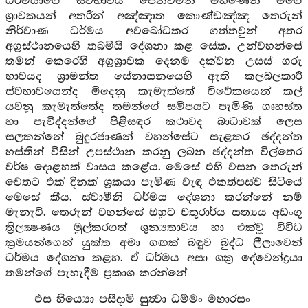
ධර්මයාගේ ස්වභාවය පෙන්වමින් මහණෙනි මගේ
ශ්‍රාවකයන් අතරින් අඤ්ඤාත කොණ්ඩඤ්ඤ තෙරුන්
නිර්වාණ ධර්මය අවබෝධකර ගත්තවුන් අතර
අග්‍රස්ථානයෙහි තබමියි දේශනා කළ සේක. උන්වහන්සේ
තමන් කෙරෙහි අග්‍රශ්‍රාවක දෙනම දක්වන උසස් ගරු
භාවයද ශ්‍රාමන්ත සේනාසනයෙහි ඇති කලබලකාරී
ස්වභාවයෙන්ද මිදෙනු කැමැත්තේ විවේකයෙන් කල්
යවනු කැමැත්තේද තමන්ගේ සමීපයට පැමිණි ගෘහස්ත
හා පැවිද්දන්ගේ පිළිසඳර කථාවද බාධාවක් ලෙස
සලකන්නේ බුදුරජාණන් වහන්සේට සැළකර ඡද්දන්ත
හස්තීන් විසින් උපස්ථාන කරනු ලබන ඡද්දන්ත විල්තෙර
වර්ෂ දොළහක් වාසය කළේය. මෙසේ එහි වසන තෙරුන්
වෙතට එක් දිනක් ශ්‍රකයා පැමිණ වැඳ එකත්පස්ව සිටියේ
මෙසේ කීය. ස්වාමීනි ධර්මය දේශනා කරන්නේ නම්
මැනැවි. තෙරුන් වහන්සේ ඔහුට චතුරාර්ය සත්‍යය අඩංගු
ත්‍රිලක්‍ෂණය මුල්කරගත් ශුන්‍යතාවය හා එක්වූ විවිධ
ක්‍රමයන්ගෙන් යුක්ත අමා ගඟක් බඳුව බුද්ධ ලීලාවෙන්
ධර්මය දේශනා කළහ. ඒ ධර්මය අසා ශක්‍ර දේවෙන්ද්‍රයා
තමන්ගේ පැහැදීම ප්‍රකාශ කරන්නේ
එස හිය්‍යො පසීදාමි සුත්‍වා ධම්මං මහාරසං