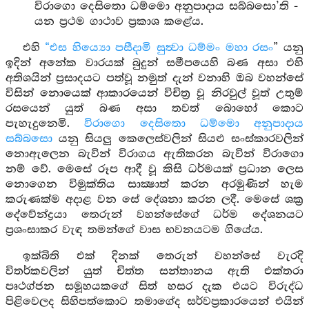
විරාගො දෙසිතො ධම්මො අනුපාදාය සබ්බසො’ති -
යන ප්‍රථම ගාථාව ප්‍රකාශ කළේය.
එහි
“එස හිය්‍යො පසීදාමි සුත්‍වා ධම්මං මහා රසං
” යනු
ඉදින් අනේක වාරයක් බුදුන් සමීපයෙහි බණ අසා එහි
අතිශයින් ප්‍රසාදයට පත්වූ නමුත් දැන් වනාහි ඔබ වහන්සේ
විසින් නොයෙක් ආකාරයෙන් විචිත්‍ර වූ නිරවුල් වූත් උතුම්
රසයෙන් යුත් බණ අසා තවත් බොහෝ කොට
පැහැදුනෙමි.
විරාගො දෙසිතො ධම්මො අනුපාදාය
සබ්බසො
යනු සියලු කෙලෙස්වලින් සියළු සංස්කාරවලින්
නොඇලෙන බැවින් විරාගය ඇතිකරන බැවින් විරාගො
නම් වේ. මෙසේ රූප ආදී වූ කිසි ධර්මයක් ප්‍රධාන ලෙස
නොගෙන විමුක්තිය සාක්‍ෂාත් කරන අරමුණින් හැම
කරුණක්ම අදාළ වන සේ දේශනා කරන ලදී. මෙසේ ශක්‍ර
දේවේන්ද්‍රයා තෙරුන් වහන්සේගේ ධර්ම දේශනයට
ප්‍රශංසාකර වැඳ තමන්ගේ වාස භවනයටම ගියේය.
ඉක්බිති එක් දිනක් තෙරුන් වහන්සේ වැරදි
විතර්කවලින් යුත් චිත්ත සන්තානය ඇති එක්තරා
පෘථග්ජන සමූහයකගේ සිත් හසර දැක එයට විරුද්ධ
පිළිවෙලද සිහිපත්කොට තමාගේද සර්වප්‍රකාරයෙන් එයින්