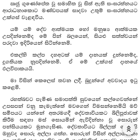
ඍජු ගුණෝපේත වූ සමාහිත වූ සිත් ඇති සංඝරත්නයට
ආරාධනාකොට මණ්ඩපයක් සාදවා උතුම් සංඝරත්නයට
උක්ගස් වැළඳවීය.
යම් යම් දේව ආත්මයක හෝ මනුෂ්‍ය ආත්මයක
උපදින්නෙම්ද මේ පින් බලයෙන්, සියළු සත්ත්වයන්
පරදවා ඉදිරියෙන් සිටින්නෙමි.
එකල්හි කල්ප දහඅටක් යම් දානයක් දුන්නෙම්ද,
දුගතියක නූපදින්නෙමි. ඒ මේ උක්ගස් දානයේ
ඵලවිපාකයයි.
මා විසින් කෙලෙස් තවන ලදී. බුදුන්ගේ අවවාදය ඉටු
කළෙමි.
රහත්බවට පැමිණ සමාපත්ති සුවයෙන් කල්ගෙවන්නේ
උපසපන් වනු කැමැත්තේ මවගෙන් විමසන්නෙමියි මව්
සමීපයට යන්නේ අතරමගදී දේවතාවියකට බිලිපූජාවක්
කිරීම සඳහා මස් සොයමින් ඇවිදින්නා වූ සොරුන්
පන්සියයකට මුනගැසිණ. දේවතාවියට බිල්ලක් වේවායි
ඔහුවද සොරු අල්ලා ගත්හ. සොරුන් විසින් අල්ලාගන්නා