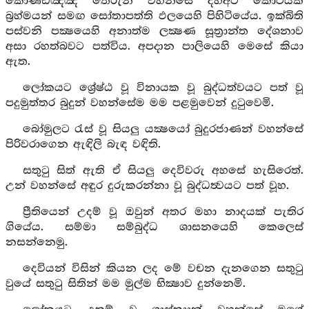
කොණ්ඩඤ්ඤ තෙරුන් වහන්සේ දහඅට කෝටියක්
බ්‍රහ්මයන් සමඟ සෝතාපත්ති ඵලයෙහි පිහිටියේය. ඉක්බිති
පස්වනි පක්‍ෂයෙහි අනාත්ම ලක්‍ෂණ සූත්‍රාන්ත දේශනාව
අසා රහත්බවට පත්විය. අපදාන පාලියෙහි මෙසේ කියා
ඇත.
ලෝකයට ශ්‍රේෂ්ඨ වූ විනායක වූ බුද්ධත්වයට පත් වූ
පදුමුත්තර බුදුන් වහන්සේම මම පළමුවෙන් දුටුවෙමි.
බෝමුලට රැස් වූ සියලු යක්‍ෂයෝ බුදුරජාණන් වහන්සේ
පිරිවරාගෙන ඇඳිලි බැඳ වඳිති.
සතුටු සිත් ඇති ඒ සියලු දෙවිවරු අහසේ හැසිරෙත්.
උන් වහන්සේ අඳුර දුරුකරන්නා වූ බුද්ධත්‍වයට පත් වූහ.
ප්‍රීතියෙන් උදම් වූ ඔවුන් අතර මහා නාදයක් පැතිර
ගියේය. සම්මා සම්බුද්ධ ශාසනයෙහි කෙලෙස්
නසන්නෙමු.
දෙවියන් විසින් කියන ලද මේ වචන දැනගෙන සතුටු
වුයේ සතුටු සිතින් මම මුල්ම භික්‍ෂාව දුන්නෙමි.