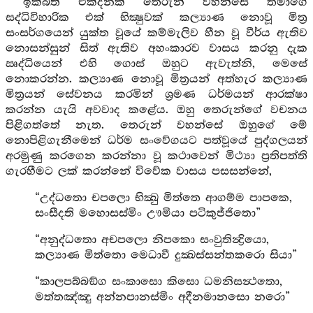
ඉක්බිති එක්දිනක් තෙරුන් වහන්සේ තමාගේ
සද්ධිවිහාරික එක් භික්‍ෂුවක් කල්‍යාණ නොවූ මිත්‍ර
සංසර්ගයෙන් යුක්ත වූයේ කම්මැලිව හීන වූ වීර්ය ඇතිව
නොසන්සුන් සිත් ඇතිව අහංකාරව වාසය කරනු දැක
ඍද්ධියෙන් එහි ගොස් ඔහුට ඇවැත්නි, මෙසේ
නොකරන්න. කල්‍යාණ නොවූ මිත්‍රයන් අත්හැර කල්‍යාණ
මිත්‍රයන් සේවනය කරමින් ශ්‍රමණ ධර්මයන් ආරක්ෂා
කරන්න යැයි අවවාද කළේය. ඔහු තෙරුන්ගේ වචනය
පිළිගත්තේ නැත. තෙරුන් වහන්සේ ඔහුගේ මේ
නොපිළිගැනීමෙන් ධර්ම සංවේගයට පත්වූයේ පුද්ගලයන්
අරමුණු කරගෙන කරන්නා වූ කථාවෙන් මිථ්‍යා ප්‍රතිපත්ති
ගැරහීමට ලක් කරන්නේ විවේක වාසය පසසන්නේ,
“උද්ධතො චපලො භික්‍ඛු මිත්තෙ ආගම්ම පාපකෙ,
සංසීදති මහොසස්මිං ඌමියා පටිකුජ්ජිතො”
“අනුද්ධතො අචපලො නිපකො සංවුතින්‍ද්‍රියො,
කල්‍යාණ මිත්තො මෙධාවී දුක්‍ඛස්සන්තකරො සියා”
“කාලපබ්බඞ්ග සංකාසො කිසො ධමනිසන්‍ථතො,
මත්තඤ්ඤු අන්නපානස්මිං අදීනමානසො නරො”