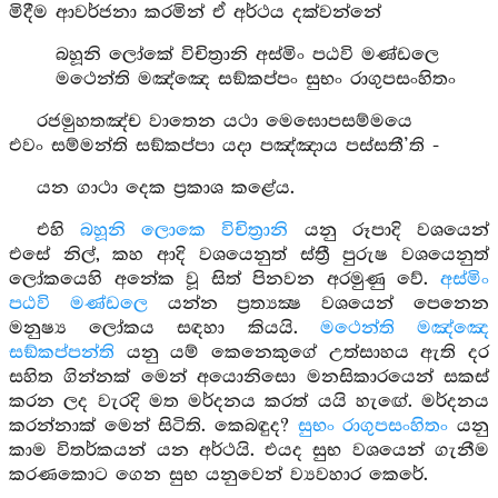
මිදීම ආවර්ජනා කරමින් ඒ අර්ථය දක්වන්නේ
බහූනි ලෝකේ විචිත්‍රානි අස්මිං පඨවි මණ්ඩලෙ
මථෙන්ති මඤ්ඤෙ සඞ්කප්පං සුභං රාගුපසංහිතං
රජමුහතඤ්ච වාතෙන යථා මෙඝොපසම්මයෙ
එවං සම්මන්ති සඞ්කප්පා යදා පඤ්ඤාය පස්සතී’ති -
යන ගාථා දෙක ප්‍රකාශ කළේය.
එහි
බහූනි ලොකෙ විචිත්‍රානි
යනු රූපාදි වශයෙන්
එසේ නිල්, කහ ආදි වශයෙනුත් ස්ත්‍රී පුරුෂ වශයෙනුත්
ලෝකයෙහි අනේක වූ සිත් පිනවන අරමුණු වේ.
අස්මිං
පඨවි මණ්ඩලෙ
යන්න ප්‍රත්‍යක්‍ෂ වශයෙන් පෙනෙන
මනුෂ්‍ය ලෝකය සඳහා කියයි.
මථෙන්ති මඤ්ඤෙ
සඞ්කප්පන්ති
යනු යම් කෙනෙකුගේ උත්සාහය ඇති දර
සහිත ගින්නක් මෙන් අයොනිසො මනසිකාරයෙන් සකස්
කරන ලද වැරදි මත මර්දනය කරත් යයි හැඟේ. මර්දනය
කරන්නාක් මෙන් සිටිති. කෙබඳුද?
සුභං රාගුපසංහිතං
යනු
කාම විතර්කයන් යන අර්ථයි. එයද සුභ වශයෙන් ගැනීම
කරණකොට ගෙන සුභ යනුවෙන් ව්‍යවහාර කෙරේ.