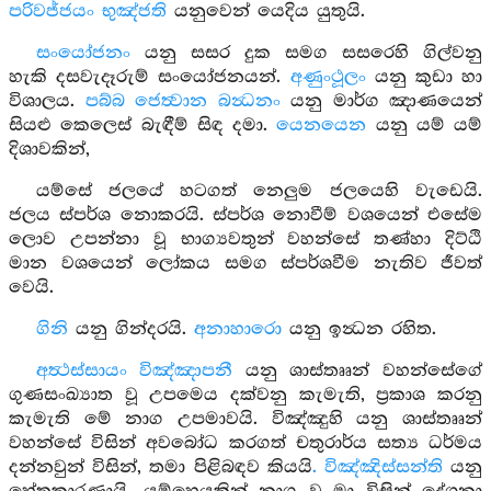
පරිවජ්ජයං භුඤ්ජති
යනුවෙන් යෙදිය යුතුයි.
සංයෝජනං
යනු සසර දුක සමග සසරෙහි ගිල්වනු
හැකි දසවැදෑරුම් සංයෝජනයන්.
අණුංථූලං
යනු කුඩා හා
විශාලය.
පබ්බ ජෙත්‍වාන බන්‍ධනං
යනු මාර්ග ඤාණයෙන්
සියළු කෙලෙස් බැඳීම් සිඳ දමා.
යෙනයෙන
යනු යම් යම්
දිශාවකින්,
යම්සේ ජලයේ හටගත් නෙලුම ජලයෙහි වැඩෙයි.
ජලය ස්පර්ශ නොකරයි. ස්පර්ශ නොවීම් වශයෙන් එසේම
ලොව උපන්නා වූ භාග්‍යවතුන් වහන්සේ තණ්හා දිට්ඨි
මාන වශයෙන් ලෝකය සමග ස්පර්ශවීම නැතිව ජීවත්
වෙයි.
ගිනි
යනු ගින්දරයි.
අනාහාරො
යනු ඉන්‍ධන රහිත.
අත්‍ථස්සායං විඤ්ඤාපනී
යනු ශාස්තෲන් වහන්සේගේ
ගුණසංඛ්‍යාත වූ උපමෙය දක්වනු කැමැති, ප්‍රකාශ කරනු
කැමැති මේ නාග උපමාවයි. විඤ්ඤුහි යනු ශාස්තෲන්
වහන්සේ විසින් අවබෝධ කරගත් චතුරාර්ය සත්‍ය ධර්මය
දන්නවුන් විසින්, තමා පිළිබඳව කියයි
. විඤ්ඤිස්සන්ති
යනු