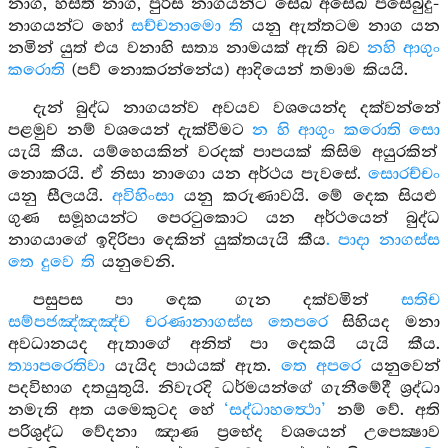
නාග, හස්ති නාග, පුරිස නාගයන්ට සේඛ අසේඛ පසේබුදු-
නාගයන්ට හෝ
සච්චනාමො ති
යනු ඇත්තටම නාග යන
නමින් යුත් එය වනාහි සත්‍ය නාමයක් ඇති බව
නහි ආගුං
කරොති
(පව් නොකරන්නේය) ආදියෙන් තමාම කියයි.
දැන් බුද්ධ නාගයන්ව අවයව වශයෙන්ද දක්වන්නේ
පළමුව නම් වශයෙන් දැක්වීමට
න හි ආගුං කරොති සො
යැයි කීය. යම්හෙයකින් වරදක් පාපයක් කිසිම අයුරකින්
නොකරයි. ඒ නිසා නාගො යන අර්ථය පැවසේ.
සොරච්චං
යනු සීලයයි.
අවිහිංසා
යනු කරුණාවයි. මේ දෙක සියළු
ගුණ සමූහයන්ට පෙරටුකොට යන අර්ථයෙන් බුද්ධ
නාගයාගේ ඉදිරිපා දෙකින් යුක්තයැයි කීය
. පාදා නාගස්ස
තෙ දුවෙ ති
යනුවෙනි.
පසුපස පා දෙක ගැන දක්වමින්
සතිච
සම්පජඤ්ඤඤ්ච චරණානාගස්ස තෙපරෙ
සිහියද මනා
අවධානයද ඇතාගේ අනිත් පා දෙකයි යැයි කීය.
ත්‍යාපරෙතිවා
යැයිද පාඨයක් ඇත.
තෙ අපරෙ
යනුවෙන්
පදවිභාග දතයුතුයි. නිවැරදි ධර්මයන්ගේ ගැනීමේදී ශ්‍රද්ධා
නමැති අත යමෙකුටද හේ
‘සද්ධාහත්‍ථො’
නම් වේ. අති
පරිශුද්ධ වේදනා ඤාණ ප්‍රභේද වශයෙන් උපෙක්‍ෂාව