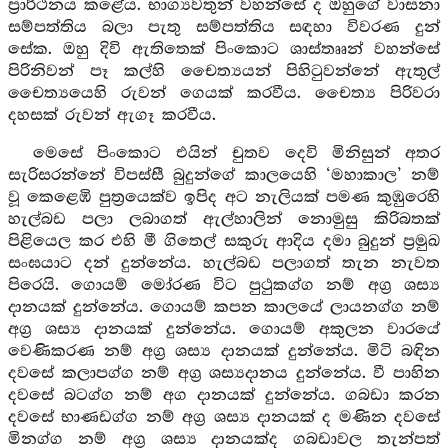
ප්‍රාර්ථනය කළේය. භාග්‍යවතුන් වහන්සේ ද ඔහුගේ වාසනා
සම්පත්තිය බලා පැතු සම්පත්තිය සඳහා විවරණ දුන්
සේක. ඔහු දිවි ඇතිතෙක් පිංකොට ශාස්තෲන් වහන්සේ
පිරිනිවන් පෑ කල්හි චෛත්‍යයන් පිහිටුවන්නේ ඇතුල්
චෛත්‍යයෙහි රුවන් ගෙයක් කරවීය. චෛත්‍ය පිරිවරා
දහසක් රුවන් ඇගෑ කරවීය.
මෙසේ පිංකොට එයින් චුතව දෙවි මිනිසුන් අතර
සැරිසරන්නේ විපස්සී බුදුන්ගේ කාලයෙහි ‘මහාකාල’ නම්
වූ කෙළෙඹි පුත්‍රයෙක්ව ඉපිද අට නැලියක් පමණ කුඹුරෙහි
හැල්බඩ පලා ලබාගත් ඇල්හාලින් නොමුසු කිරිබතක්
පිළියෙල කර එහි මී ගිතෙල් සකුරු ආදිය දමා බුදුන් ප්‍රමුඛ
සංඝයාට දන් දුන්නේය. හැල්බඩ පලාගත් තැන නැවත
පිරෙයි. ගොයම් මෝරණ විට පුථුකග්ග නම් අග්‍ර ශස්‍ය
දානයක් දුන්නේය. ගොයම් කපන කාලයේ ලායනග්ග නම්
අග්‍ර ශස්‍ය දානයක් දුන්නේය. ගොයම් අකුලන වාරයේ
වෙණිකරණ නම් අග්‍ර ශස්‍ය දානයක් දුන්නේය. මිටි බඳින
දවසේ කලාපග්ග නම් අග්‍ර ශස්‍යදානය දුන්නේය. වී පාහින
දවසේ බටග්ග නම් අග දානයක් දුන්නේය. ගබඩා කරන
දවසේ භාණඩග්ග නම් අග්‍ර ශස්‍ය දානයක් ද මණින දවසේ
මිනග්ග නම් අග්‍ර ශස්‍ය දානයක්ද ගබඩාවල තැන්පත්