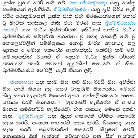
යුක්ත වූයේ ථෙරි නම් වේ.
කොණ්ඩඤ්ඤො
යනු ගෝත්‍ර
නාමයෙන් ඇමතීමයි.
තිබ්බනික්කමො
යනු දැඩි වීර්ය ඇති
ස්ථිර පරාක්‍රමයෙන් යුක්ත ජාති ජරා මරණයන්ගෙන් තොර
වූ බැවින් නැතිකළ ජාති ජරා මරණ ඇති
බ්‍රහ්මචරියස්ස
කෙවලී
යනු මාර්ග බ්‍රහ්මචරියාව ඉතිරියක් නැතිව, මාර්ග
බ්‍රහ්මචර්යාව සම්පූර්ණ කරන්නා වූ තවද කෙවලී නම් වූ
කෙලෙස්වලින් සම්මිශ්‍රණය නොවූ මාර්ග ඥානයද ඵල
ඥානය ද මොහු කෙරෙහි ඇත්තේනුයි කේවලී නම් වේ.
යම්හෙයකින් වනාහි ඒ දෙකම මාර්ග බ්‍රහ්ම චර්යාව
වශයෙන් පවතී. වෙනත් අයුරකින් නොවේ. ඒ නිසා
බ්‍රහ්මචරියාවට කේවලී’ යැයි කියන ලදී.
ඔඝපාසො
යනු කාම ඕඝ, භව ඕඝ, දිට්ඨි ඕඝ, අවිජ්ජා
ඕඝ යැයි කියන ලද සතර වැදෑරුම් ඕඝයෝය. මෙසඔ
කියූ සතර වැදෑරුම් ඕඝයන් අතර
‘අන්තලික්‍ඛචරො පාසො
යවායං චරති මානසො’
(අහසෙහි හැසිරෙන ඒ පාසය
1
මානස සම්බන්ධව හැසිරෙයි). රාග පාසයද මෙසේ දක්වා
ඇත.
‘දළ්හඛීලො’
යනු බුදුන් කෙරෙහි ධර්මය කෙරෙහි
සැක කරයි. සංඝයා කෙරෙහි සැක කරයි. ශික්‍ෂාපද ගැන
සැක කරයි. සබ්‍රහ්මචාරින් කෙරෙහි කිපුනේ වෙයි.
නොසතුටු සිත් ඇත්තේ, වේදනාවට පත් සිත් ඇත්තේ