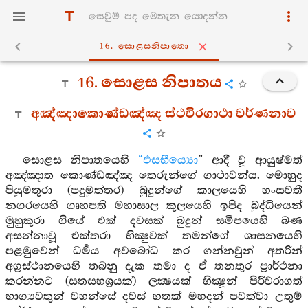
16. සොළසනිපාතො
16. සොළස නිපාතය
අඤ්ඤාකොණ්ඩඤ්ඤ ස්ථවිරගාථා වර්ණනාව
සොළස නිපාතයෙහි
“එසභීය්‍යො
” ආදී වූ ආයුෂ්මත්
අඤ්ඤාත කොණ්ඩඤ්ඤ තෙරුන්ගේ ගාථාවන්ය. මොහුද
පියුමතුරා (පදුමුත්තර) බුදුන්ගේ කාලයෙහි හංසවතී
නගරයෙහි ගෘහපති මහාසාල කුලයෙහි ඉපිද බුද්ධියෙන්
මුහුකුරා ගියේ එක් දවසක් බුදුන් සමීපයෙහි බණ
අසන්නාවූ එක්තරා භික්‍ෂුවක් තමන්ගේ ශාසනයෙහි
පළමුවෙන් ධර්‍මය අවබෝධ කර ගන්නවුන් අතරින්
අග්‍රස්ථානයෙහි තබනු දැක තමා ද ඒ තනතුර ප්‍රාර්ථනා
කරන්නට (සතසහශ්‍රයක්) ලක්‍ෂයක් භික්‍ෂූන් පිරිවරාගත්
භාග්‍යවතුන් වහන්සේ දවස් හතක් මහදන් පවත්වා උතුම්