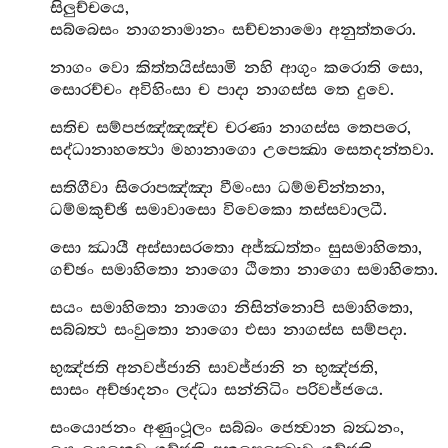
සිලුච්චයෙ,
සබ්බෙසං නාගනාමානං සච්චනාමො අනුත්තරො.
නාගං වො කිත්තයිස්සාමි නහි ආගුං කරොති සො,
සොරච්චං අවිහිංසා ච පාදා නාගස්ස තෙ දුවෙ.
සතිච සම්පජඤ්ඤඤ්ච චරණා නාගස්ස තෙපරෙ,
සද්ධානාහත්‍ථො මහානාගො උපෙක්‍ඛා සෙතදන්තවා.
සතිගීවා සිරොපඤ්ඤා වීමංසා ධම්මචින්තනා,
ධම්මකුච්ඡි සමාවාසො විවෙකො තස්සවාලධී.
සො ඣායී අස්සාසරතො අජ්ඣත්තං සුසමාහිතො,
ගච්ඡං සමාහිතො නාගො ඨිතො නාගො සමාහිතො.
සයං සමාහිතො නාගො නිසින්නොපි සමාහිතො,
සබ්බත්‍ථ සංවුතො නාගො එසා නාගස්ස සම්පදා.
භුඤ්ජති අනවජ්ජානි සාවජ්ජානි න භුඤ්ජති,
සාසං අච්ඡාදනං ලද්ධා සන්නිධිං පරිවජ්ජයෙ.
සංයොජනං අණුංථූලං සබ්බං ජෙත්‍වාන බන්‍ධනං,