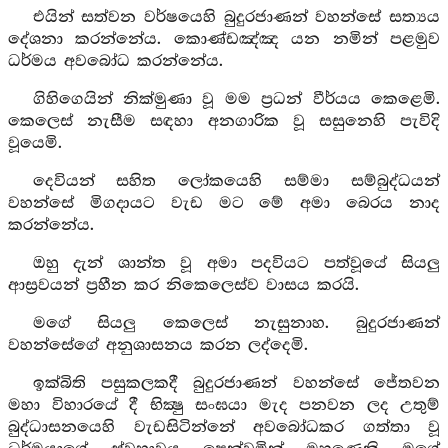
එයින් සත්වන වර්ෂයෙහි බුදුරජාණන් වහන්සේ සත්‍යය
දේශනා කරන්නේය. කොණ්ඩඤ්ඤ යන නමින් පළමුව
ධර්මය අවබෝධ කරන්නේය.
ගිහිගෙයින් නික්මුණා වූ මම ප්‍රධන් වීර්යය කෙළෙමි.
කෙලෙස් නැසීම සඳහා අනගාරික වූ සසුනෙහි පැවිදි
වූයෙමි.
දෙවියන් සහිත ලෝකයෙහි සම්මා සම්බුද්ධයන්
වහන්සේ මිගදායට වැඩ මට මේ අමා බෙරය නාද
කරන්නේය.
ඔහු දැන් ශාන්ත වූ අමා පදවියට පත්වූයේ සියලු
ආස්‍රවයන් ප්‍රහීන කර නිකෙලෙස්ව වාසය කරයි.
මගේ සියලු කෙලෙස් නැසුනාහ. බුදුරජාණන්
වහන්සේගේ අනුශාසනය කරන ලද්දෙමි.
ඉක්බිති පසුකලකදී බුදුරජාණන් වහන්සේ ජේතවන
මහා විහාරයේ දී භික්‍ෂු සංඝයා මැද පනවන ලද උතුම්
බුද්ධාසනයෙහි වැඩසිටින්නේ අවබෝධකර ගත්තා වූ