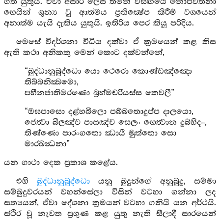
ගත යුතුයි. ඒවා අසාර ලෙස තමන් වසඟයේ නොපවත්නා
හෙයින් ශුන්‍ය වූ ආත්මය ප්‍රතික්‍ෂේප කිරීම් වශයෙන්
අනාත්ම යැයි දැකිය යුතුයි. ඉතිරිය පෙර කියූ පරිදිය.
මෙසේ විදර්ශනා විධිය දක්වා ඒ ක්‍රමයෙන් කළ කිස
ඇති කථා අනිකකු මෙන් කොට දක්වන්නේ,
“බුද්ධානුබුද්ධො යො ථෙරො කොණ්ඩඤ්ඤො
තිබ්බනික්‍ඛමො,
පහීනජාතිමරණො බ්‍රහ්මචරියස්ස කෙවලී”
“ඔඝපාසො දළ්හඛීලො පබ්බතොදුප්ප දාලයො,
ජෙත්‍වා ඛීලඤ්ච පාසඤ්ච සෙලං භෙත්‍වාන දුබ්හිදං,
තිණ්ණො පාරංගතො ඣායී මුත්තො සො
මාරබන්‍ධනා”
යන ගාථා දෙක ප්‍රකාශ කළේය.
එහි
බුද්ධානුබුද්ධො
යනු බුදුන්ගේ අනුබුදු, සම්මා
සම්බුදුවරයන් වහන්සේලා විසින් වටහා ගන්නා ලද
සත්‍යයන්, ඒවා දේශනා ක්‍රමයන් වටහා ගනියි යන අර්ථයි.
ස්ථිර වූ නැවත ප්‍රගුණ කළ යුතු නැති සීලාදී සාරයෙන්