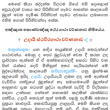
මෙසේ කියා ඡද්දන්ත විලටම ගියේ එහි දොළොස්
අවුරුද්දක් වාසය කර පිරිනිවන් පෑමට ආසන්න කාලයෙහි
බුදුන් වෙත පැමිණ පිරිනිවන් පෑමට අවසරය ලබාගෙන
එහිම ගොස් පිරිනිවන්පෑ සේක.
අඤ්ඤාත කොණ්ඩඤ්ඤ ථේර ගාථා වර්ණනාව නිමියේය.
උදායී ස්ථවිරගාථා වර්ණනාව
මනුස්සභූතං
යන ආදිය ආයුෂ්මත් උදායි තෙරුන්ගේ
ගාථාවන්ය. මොහු ද පෙර බුදුවරුන් වෙත දී කරන ලද
ප්‍රාර්ථනා ඇත්තේ ඒ ඒ ආත්මභාවවලදී සසරට පිහිට වන
පින් රැස්කර දෙව් මිනිසුන් අතර සැරිසරන්නේ මේ
බුද්ධෝත්පාද කාලයෙහි
කපිලවත්‍ථුස්මිං
යනු බ්‍රාහ්මණ
කුලයෙහි ඉපිද
උදායී
. උදායියැයි ලබන ලද නම් ඇත්තේ
වැඩිවිය පත්වූයේ බුදුන්ගේ නෑ සමාගමයෙහි බුදුන්ගේ
ආනුභාව දැක හටගත් ශ්‍රද්ධා ඇත්තේ පැවිදි වී විදර්ශනා
සඳහා උත්සාහ ගන්නේ නොබෝ කලකින් රහත්බවට
පත්විය. උදායි තෙරුන් තුන් නමකි. පළමු පැමිණි අමාත්‍ය
පුත්‍රයා කාළුදායි. කොවරියපුත්‍ර ලාලුදායි. මෙහි කියන ලද
බ්‍රාහ්මණ පුත්‍රයා මහාඋදායි නම් වේ. ඒ ඔහු එක්දිනක්