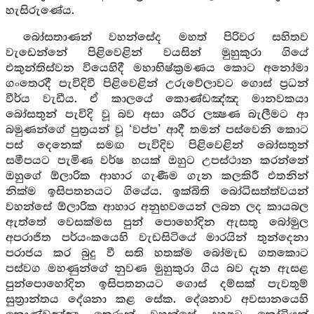
හැසිරුණේය.
බෝසතාණන් වහන්සේද මහත් පිරිවර සහිතව
වැඩෙන්නේ පිළිවෙළින් වයසින් මුහුකුරා ගියේ
එකුන්තිස්වන වියෙහිදී මහාභිෂ්ක්‍රමණය කොට අනෝමා
ගංතෙරදී පැවිදිවී පිළිවෙළින් උරුවේලාවට ගොස් ප්‍රධන්
වීර්ය වැඩීය. ඒ කාලයේ කොණ්ඩඤ්ඤ මානවකයා
බෝසතුන් පැවිදි වූ බව අසා ශරීර ලක්‍ෂණ බැලීමට ආ
බමුණන්ගේ පුත්‍රයන් වූ ‘වප්ප’ ආදී තමන් පස්වෙනි කොට
පස් දෙනෙක් සමඟ පැවිදිව පිළිවෙළින් බෝසතුන්
සමීපයට පැමිණ වර්ෂ හයක් ඔහුට උපස්ථාන කරන්නේ
ඔහුගේ ඕලාරික ආහාර ගැණීම ගැන කලකිරී එතනින්
නික්ම ඉසිපතනයට ගියේය. ඉක්බිති බෝධිසත්ත්වයන්
වහන්සේ ඕලාරික ආහාර අනුභවයෙන් ලබන ලද කායබල
ඇත්තේ වෙසක්මස පුන් පොහෝදින ඇසතු බෝමුල
අපරාජිත පර්යංකයෙහි වැඩසිටියේ මාරයින් තුන්දෙනා
පරාජය කර බුදු වී සති හතක්ම බෝමැඩ ගතකොට
පස්වග මහණුන්ගේ නුවණ මුහුකුරා ගිය බව දැන ඇසළ
පුන්පොහෝදින ඉසිපතනයට ගොස් දම්සක් පැවතුම්
සුත්‍රාන්තය දේශනා කළ සේක. දේශනාව අවසානයෙහි