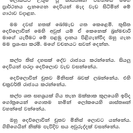
ලෝකයට උතුම් වූ ශාස්තෲන් වහන්සේ මගේ
ප්‍රාර්ථනය දැනගෙන දෙවියන් මැද වැඩ සිටිමින් මේ
ගාථාව වදාළහ.
මම දවස් හතක් බෝමැඩ ගත කෙළෙමි. තුසිත
දෙව්ලොවින් මෙහි අවුත් යම් ඒ කෙනෙක් බ්‍රහ්මචාරි
මාගේ යැපීමට මේ පළමු දානය පිළිගැන්වීද ඔහු ගැන
මම ප්‍රශංසා කරමි. මගේ වචනයට සවන් දෙන්න.
කල්ප තිස් දහසක් දේව රාජ්‍යය කරන්නේය. සියලු
දෙවියන් පරදා දෙව්ලොව වැඩ වසන්නේය.
දෙව්ලොවින් චුතව මිනිසත් බවක් ලබන්නේය. එහි
චක්‍රවර්ති රාජ්‍යය කරන්නේය.
කල්ප ශත සහශ්‍රයක් ගිය තැන ඔක්කාක කුලයෙහි ඉපිද
ගෝත්‍රයෙන් ගොතම නමින් ලෝකයෙහි ශාස්තෲන්
වහන්සේ වන්නේය.
ඔහු දෙව්ලොවින් චුතව මිනිස් ලොවට යන්නේය.
ගිහිගෙයින් නික්ම පැවිදිව සය අවුරුද්දක් වසන්නේය.