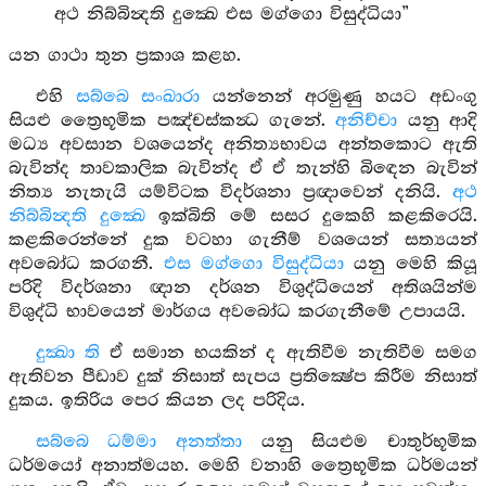
අථ නිබ්බින්‍දති දුක්‍ඛෙ එස මග්ගො විසුද්ධියා”
යන ගාථා තුන ප්‍රකාශ කළහ.
එහි
සබ්බෙ සංඛාරා
යන්නෙන් අරමුණු හයට අඩංගු
සියළු ත්‍රෛභූමික පඤ්චස්කන්‍ධ ගැනේ.
අනිච්චා
යනු ආදි
මධ්‍ය අවසාන වශයෙන්ද අනිත්‍යභාවය අන්තකොට ඇති
බැවින්ද තාවකාලික බැවින්ද ඒ ඒ තැන්හි බිඳෙන බැවින්
නිත්‍ය නැතැයි යම්විටක විදර්ශනා ප්‍රඥාවෙන් දනියි.
අථ
නිබ්බින්‍දති දුක්‍ඛෙ
ඉක්බිති මේ සසර දුකෙහි කළකිරෙයි.
කළකිරෙන්නේ දුක වටහා ගැනීම් වශයෙන් සත්‍යයන්
අවබෝධ කරගනී.
එස මග්ගො විසුද්ධියා
යනු මෙහි කියූ
පරිදි විදර්ශනා ඥාන දර්ශන විශුද්ධියෙන් අතිශයින්ම
විශුද්ධි භාවයෙන් මාර්ගය අවබෝධ කරගැනීමේ උපායයි.
දුක්‍ඛා ති
ඒ සමාන භයකින් ද ඇතිවීම නැතිවීම සමග
ඇතිවන පීඩාව දුක් නිසාත් සැපය ප්‍රතික්‍ෂේප කිරීම නිසාත්
දුකය. ඉතිරිය පෙර කියන ලද පරිදිය.
සබ්බෙ ධම්මා අනත්තා
යනු සියළුම චාතුර්භූමික
ධර්මයෝ අනාත්මයහ. මෙහි වනාහි ත්‍රෛභූමික ධර්මයන්