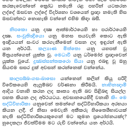
කරකැවෙන්නේ ක්‍රෝධ නමැති රළ පහරින් යටකරන
ලද්දේ ඔසවන ලද්දේ විදර්ශනා වශයෙන් ප්‍රඥා නමැති හිස
ඔසවන්නට නොහැකි වන්නේ එහිම කිඳා බසී.
නිපකො
යනු දක්‍ෂ ආත්මාර්ථයෙහි හා පරාර්ථයෙහි
දක්‍ෂ.
සංවුතින්‍ද්‍රියො
යනු මනස සයවැනි කොට ඇති
ඉන්‍ද්‍රියයන් සංවර කරගැනීමෙන් වසන ලද ඉඳුරන් ඇති
යන අර්ථයි.
කල්‍යාණ මිත්තො
යනු යහපත් වූ
මිත්‍රයන්ගෙන් යුක්ත වූ.
මෙධාවී
යනු ධර්මෝජ ප්‍රඥාවෙන්
යුක්ත වූයේ.
දුක්‍ඛස්සන්තකරො සියා
යනු එබඳු වූ ඔහු
සියළුම සසර දුක් අවසන් කරන්නෙක් වන්නේය.
කාලපබ්බංගසංඛාසො
යන්නෙන් කලින් කියූ පරිදි
විවේකයෙහි ඇලුම්බව වර්ණනා කිරීමයි.
නාභිනන්‍දාමි
ආදිය වනාහි කරන ලද කෘත්‍ය ඇති බව පිළිබඳ සියල්ල
පහත කියන ලද අර්ථයටය. අවසානයෙහිදී වනාහි
කිං මෙ
සද්ධිවිහාරිකා
යනුවෙන් තමන්ගේ සද්ධිවිහාරිකයා අරභයා
කියන ලදී. ඒ නිසා මෙවැනි අකීකරු හිතෛශීභාවයක්
නැති සද්ධිවිහාරිකයකුගෙන් මට කුමන ප්‍රයෝජනයක්ද?
හුදෙකලා ජීවත්වීමම මට රුචි වන්නේය යන අර්ථයි.