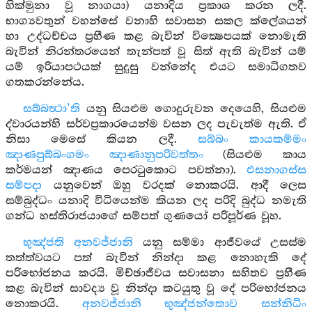
හික්මුනා වූ නාගයා) යනාදිය ප්‍රකාශ කරන ලදී.
භාග්‍යවතුන් වහන්සේ වනාහි සවාසන සකල ක්ලේශයන්
හා උද්ධච්චය ප්‍රහීණ කළ බැවින් වික්‍ෂෙපයක් නොමැති
බැවින් නිරන්තරයෙන් තැන්පත් වූ සිත් ඇති බැවින් යම්
යම් ඉරියාපථයක් සුදුසු වන්නේද එයට සමාධිගතව
ගතකරන්නේය.
සබ්බත්‍ථා’ති
යනු සියළුම ගොදුරුවන දෙයෙහි, සියළුම
ද්වාරයන්හි සර්වප්‍රකාරයෙන්ම වසන ලද පැවැත්ම ඇති. ඒ
නිසා මෙසේ කියන ලදී.
සබ්බං කායකම්මං
ඤාණපුබ්බංගමං ඤාණානුපරිවත්තං
(සියළුම කාය
කර්මයන් ඤාණය පෙරටුකොට පවත්නා).
එසනාගස්ස
සම්පදා
යනුවෙන් ඔහු වරදක් නොකරයි. ආදී ලෙස
සම්බුද්ධං යනාදි විධියෙන්ම කියන ලද පරිදි බුද්ධ නමැති
ගන්ධ හස්තිරාජයාගේ සම්පත් ගුණයෝ පරිපූර්ණ වූහ.
භුඤ්ජති අනවජ්ජානි
යනු සම්මා ආජීවයේ උසස්ම
තත්ත්වයට පත් බැවින් නින්දා කළ නොහැකි දේ
පරිභෝජනය කරයි. මිච්ඡාජීවය සවාසනා සහිතව ප්‍රහීණ
කළ බැවින් සාවද්‍ය වූ නින්දා කටයුතු වූ දේ පරිභෝජනය
නොකරයි.
අනවජ්ජානි භුඤ්ජන්තොව සන්නිධිං