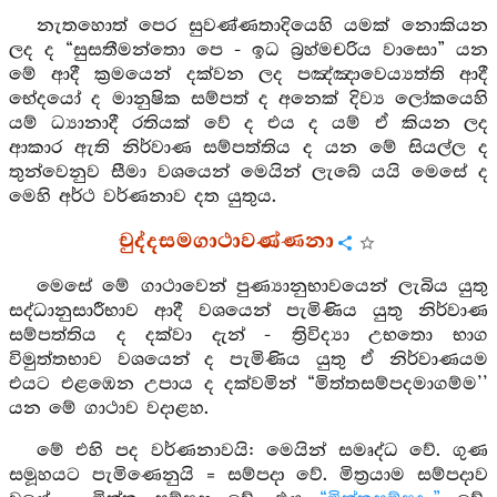
නැතහොත් පෙර සුවණ්ණතාදියෙහි යමක් නොකියන
ලද ද “සුසතීමන්තො පෙ - ඉධ බ්‍රහ්මචරිය වාසො” යන
මේ ආදී ක්‍රමයෙන් දක්වන ලද පඤ්ඤාවෙය්‍යත්ති ආදී
භේදයෝ ද මානුෂික සම්පත් ද අනෙක් දිව්‍ය ලෝකයෙහි
යම් ධ්‍යානාදී රතියක් වේ ද එය ද යම් ඒ කියන ලද
ආකාර ඇති නිර්වාණ සම්පත්තිය ද යන මේ සියල්ල ද
තුන්වෙනුව සීමා වශයෙන් මෙයින් ලැබේ යයි මෙසේ ද
මෙහි අර්ථ වර්ණනාව දත යුතුය.
චුද්දසමගාථාවණ්ණනා
මෙසේ මේ ගාථාවෙන් පුණ්‍යානුභාවයෙන් ලැබිය යුතු
සද්ධානුසාරීභාව ආදී වශයෙන් පැමිණිය යුතු නිර්වාණ
සම්පත්තිය ද දක්වා දැන් - ත්‍රිවිද්‍යා උභතො භාග
විමුත්තභාව වශයෙන් ද පැමිණිය යුතු ඒ නිර්වාණයම
එයට එළඹෙන උපාය ද දක්වමින් “මිත්තසම්පදමාගම්ම’’
යන මේ ගාථාව වදාළහ.
මේ එහි පද වර්ණනාවයි: මෙයින් සමෘද්ධ වේ. ගුණ
සමූහයට පැමිණෙනුයි = සම්පදා වේ. මිත්‍රයාම සම්පදාව