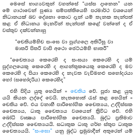
මෙසේ භාග්‍යවතුන් වහන්සේ “යස්ස දානෙන” යන
මේ ගාථාවෙන් පුණ්‍ය සම්පත්තියෙහි පරමාර්ථ වශයෙන්
නිධානයක් බව දේශනා කොට දැන් යම් තැනක තැන්පත්
කළ ඒ නිධානය මැනවින් තැන්පත් කළේ වන්නේ ද ඒ
වස්තුව දක්වන්නාහු
“චෙතියම්හිච සංඝෙ වා පුග්ගලෙ අතිථිසු වා
මාතරි පිතරි වාපි අථො ජෙට්ඨම්හි භාතරී”
“චෛත්‍යය කෙරෙහි ද සංඝයා කෙරෙහි ද යම්
පුද්ගලයෙකු කෙරෙහි ද ආගන්තුකයෙකු කෙරෙහි ද මව
කෙරෙහි ද පියා කෙරෙහි ද නැවත වැඩිමහළු සහෝදරයා
හෝ (සහෝදරිය) කෙරෙහිද”
එහි පිදිය යුතු හෙයින් =
චෙතිය
වේ. පූජා කළ යුතු
යයි කියන ලද්දේ වෙයි. නැතහොත් රැස් කළ හෙයින් =
චෙතිය වේ. එය වනාහී පාරිභෝගික චෛත්‍යය, උද්දිස්සක
චෛත්‍යය, ධාතු චෛත්‍යය වශයෙන් ත්‍රිවිධ වේ. එහි
බෝධි වෘක්‍ෂය පාරිභෝගික චෛත්‍යයි. බුද්ධ ප්‍රතිමාව
උද්දිස්සක චෛත්‍යයයි. සධාතුක ධාතු ගර්භ ස්තූප ධාතුක
චෛත්‍යයයි.
“සංඝො”
යනු බුද්ධ ප්‍රමුඛාදීන් අතුරෙන් යම්