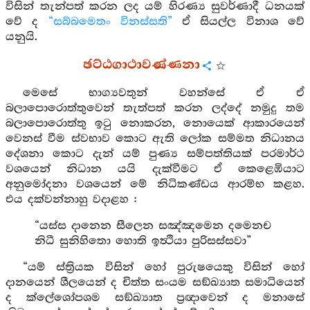
විසින් තැන්පත් කරන ලද යම් හිරණ්‍ය සුවර්ණාදී ධනයක්
වේ ද
“සබ්බමෙතං විනස්සති”
ඒ සියල්ල විනාශ වේ
යනුයි.
ඡට්ඨගාථාවණ්ණනා
මෙසේ භාග්‍යවතුන් වහන්සේ ඒ ඒ
බලාපොරොත්තුවෙන් තැත්පත් කරන ලද්දේ නමුදු තම
බලාපොරොත්තු ඉටු නොකරන, නොයෙක් ආකාරයෙන්
වෙනස් වීම ස්වභාව කොට ඇති ලෝක සම්මත නිධානය
දේශනා කොට දැන් යම් පුණ්‍ය සම්පත්තියක් පරමාර්ථ
වශයෙන් නිධාන යයි දැක්වීමට ඒ කෙළෙඹියාට
අනුමෝදනා වශයෙන් මේ නිධිකණ්ඩය ආරම්භ කළහ.
එය දක්වන්නාහු වදාළහ :
“යස්ස දානෙන සීලෙන සඤ්ඤමෙන දමෙනච
නිධී සුනිහිතො හොති ඉත්‍ථියා පුරිසස්සවා”
“යම් ස්ත්‍රියක විසින් හෝ පුරුෂයෙකු විසින් හෝ
දානයෙන් ශීලයෙන් ද චිත්ත සංයම සඞ්ඛ්‍යාත සමාධියෙන්
ද ක්ලේශෝපශම සඞ්ඛ්‍යාත ප්‍රඥාවෙන් ද මනාසේ