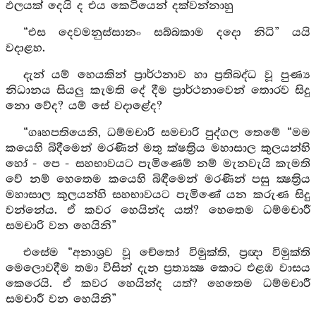
ඵලයක් දෙයි ද එය කෙටියෙන් දක්වන්නාහු
“එස දෙවමනුස්සානං සබ්බකාම දදො නිධි” යයි
වදාළහ.
දැන් යම් හෙයකින් ප්‍රාර්ථනාව හා ප්‍රතිබද්ධ වූ පුණ්‍ය
නිධානය සියලු කැමති දේ දීම ප්‍රාර්ථනාවෙන් තොරව සිදු
නො වේද? යම් සේ වදාළේද?
“ගෘහපතියෙනි, ධම්මචාරි සමචාරි පුද්ගල තෙමේ “මම
කයෙහි බිදීමෙන් මරණින් මතු ක්ෂත්‍රිය මහාසාල කුලයන්හි
හෝ - පෙ - සහභාවයට පැමිණෙම් නම් මැනවැයි කැමති
වේ නම් හෙතෙම කයෙහි බිඳීමෙන් මරණින් පසු ක්‍ෂත්‍රිය
මහාසාල කුලයන්හි සහභාවයට පැමිණේ යන කරුණ සිදු
වන්නේය. ඒ කවර හෙයින්ද යත්? හෙතෙම ධම්මචාරී
සමචාරි වන හෙයිනි”
එසේම “අනාශ්‍රව වූ චේතෝ විමුක්ති, ප්‍රඥා විමුක්ති
මෙලොවදීම තමා විසින් දැන ප්‍රත්‍යක්‍ෂ කොට එළඹ වාසය
කෙරෙයි. ඒ කවර හෙයින්ද යත්? හෙතෙම ධම්මචාරී
සමචාරී වන හෙයිනි”