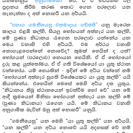
යන්නේනුයි
“අනුගාමිකො”
වේ. ඒ ඒ භවයන්හි ඵල
ප්‍රදානය කිරීම කරණ කොට ගෙන පරලොව යන
තැනැත්තා ද අත් නොහරී යන අර්‍ථයයි.
“පහාය ගමනීයෙසු එතමාදාය ගච්ඡති”
යනු මැරෙන
කාලය එළඹි කල්හි, සියලු භෝගයන් අත්හැර යන කල්හි,
මේ පුණ්‍ය නිධානය රැගෙන පරලොව යන්නේය යන
මෙය වනාහි එහි අර්‍ථයයි. එම අර්ථය වනාහි
නොගැළපෙන්නේ නොවේද? කුමක් හෙයින් ද යත්?
භෝගයන් (පරලොව) නොයන හෙයිනි. ඒ ඒ භෝගයෝ
දුරු කළ යුත්තෝමය. ඒ ඒ ගති විශේෂයෝ යා යුතු ස්ථාන
වන්නෝය. යම් හෙයකින් - ඉදින් මේ අර්‍ථය වන්නේ නම්
“භෝගයන් අත්හැර සුගති විශේෂයකට යා යුතු කල්හි” යයි
කියන්නේය. එහෙයින් මෙසේ මෙහි අර්‍ථය දත යුතුය.
“නිධානය තිබූ ස්ථානයෙන් ඉවත්වීම හෝ වේ” යන මේ
ආදී ක්‍රමයෙන් මිනිසා භෝගයන් අත්හැර යන කල්හි මේ
(පුණ්‍ය නිධානය) රැගෙන යයි. මේ නිධානය වනාහි
අනුගාමික බැවින් ඔහු අත් නොහරී” යනුයි.
“ගමනීයෙසු” යන මෙහි “යා යුතු කල්හි” යන අර්‍ථයයි.
“යන කල්හි” යන අර්‍ථය නොවේ යයි අදහසක් වේ නම්