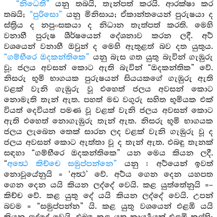
“නිධෙති”
යනු තබයි, තැන්පත් කරයි. ආරක්ෂා කර
තබයි;
“පුරිසො”
යනු මිනිසාය; ඒකාන්තයෙන් පුරුෂයා ද
ස්ත්‍රිය ද නපුංසකයා ද නිධාන තැත්පත් කරති. මෙහි
වනාහී පුරුෂ ශීර්ෂයෙන් දේශනාව කරන ලදී. අර්‍ථ
වශයෙන් වනාහී ඔවුන් ද මෙහි ඇතුළත් බව දත යුතුය.
“ගම්භීරෙ ඔදකන්තිකෙ”
යනු බැස ගත යුතු බැවින් ගැඹුරු
වූ; ජලය අවසන් කොට ඇති බැවින් “ඔදකන්තික” වේ.
නිසරු භූමි භාගයක පුරුෂයන් සියයකගේ ගැඹුරු ඇති
වළක් වැනි ගැඹුරු වූ එහෙත් ජලය අවසන් කොට
නොමැති තැන් ඇත. පහත් මඩ වගුරු සහිත භූමියක එක්
වියත් දෙවියත් පමණ වූ වළක් වැනි ජලය අවසන් කොට
ඇති එහෙත් නොගැඹුරු තැන් ඇත. නිසරු භූමි භාගයක
ජලය ලැබෙන තෙක් සාරන ලද වළක් වැනි ගැඹුරු වූ ද
ජලය අවසන් කොට ඇත්තා වූ ද තැන් ඇත. එබඳු තැනක්
සඳහා “ගම්භීරෙ ඔදකන්තිකෙ” යන මෙය කියන ලදී.
“
අත්‍ථෙ කිච්චෙ සමුප්පන්නෙ”
යනු : අර්‍ථයෙන් ඉවත්
නොවූයේනුයි = ‘අත්‍ථ’ වේ. අර්‍ථය ගෙන දෙන යහපත
ගෙන දෙන යයි කියන ලද්දේ වෙයි. කළ යුත්තේනුයි =–
කිච්ච වේ. කළ යුතු දේ යයි කියන ලද්දේ වෙයි. උපන්
බවම = “සමුප්පන්න” යි. කළ යුතු වශයෙන් එළඹි යයි