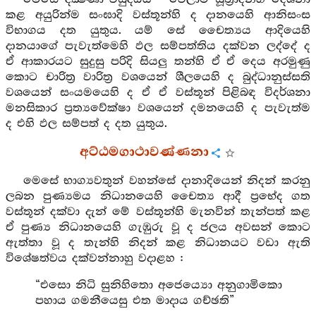
කළ අයුරින්ම සංඝාදි වස්තූන්හි ද දානයෙහි ආනිසංස
විභාගය දත යුතුය. යම් සේ චෛත්‍යය ආදියෙහි
දානයාගේ පැවැත්මෙහි ඵල සම්පත්තිය දක්වන ලද්දේ ද
ඒ ආකාරයට සුදුසු පරිදි සියලු තන්හි ඒ ඒ දෙය අරමුණු
කොට චාරිත්‍ර වාරිත්‍ර වශයෙන් ශීලයෙහි ද බුද්ධානුස්සති
වශයෙන් සංයමයෙහි ද ඒ ඒ වස්තූන් පිළිබඳ විදර්ශනා
මනසිකාර ප්‍රත්‍යවේක්ෂා වශයෙන් දමනයෙහි ද පැවැත්ම
ද එහි ඵල සම්පත් ද දත යුතුය.
අට්ඨමගාථාවණ්ණනා
මෙසේ භාග්‍යවතුන් වහන්සේ දානාදියෙන් නිදන් කරනු
ලබන පුණ්‍යමය නිධානයෙහි චෛත්‍ය ආදී ප්‍රභේද ගත
වස්තූන් දක්වා දැන් මේ වස්තූන්හි මැනවින් තැන්පත් කළ
ඒ පුණ්‍ය නිධානයෙහි ගැඹුරු වූ ද ජලය අවසන් කොට
ඇත්තා වූ ද තැන්හි නිදන් කළ නිධානයට වඩා ඇති
විශේෂත්වය දක්වන්නාහු වදාළහ :
“එසො නිධි සුනිහිතො අජෙය්‍යො අනුගාමිකො
පහාය ගමනීයෙසු එත මාදාය ගච්ඡති”