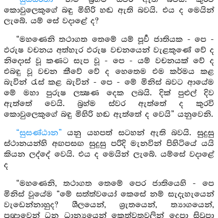
කොවුලෙකුගේ බඳු මිහිරි හඬ ඇති බවයි. එය ද මෙයින්
ලැබේ. යම් සේ වදාළේ ද?
“මහණෙනි තථාගත තෙමේ යම් පූර්‍ව ජාතියක - පෙ -
ඵරුෂ වචනය අත්හැර ඵරුෂ වචනයෙන් වැළකුණේ වේ ද
නිදොස් වූ කණට සැප වූ - පෙ - යම් වචනයක් වේ ද
එබඳු වූ වචන කීවේ වේ ද හෙතෙම එම කර්මය කළ
බැවින් රැස් කළ බැවින් - පෙ - මේ මිනිස් බවට ආයේම
මේ මහා පුරුෂ ලක්‍ෂණ දෙක ලබයි. දික් පුළුල් දිව
ඇත්තේ වෙයි. බ්‍රහ්ම ස්වර ඇත්තේ ද කුරවි
කොවුලෙකුගේ බඳු මිහිරි හඬ ඇත්තේ ද වෙයි” යනුවෙනි.
“සුසණ්ඨාන”
යනු යහපත් සටහන් ඇති බවයි. සුදුසු
ස්ථානයන්හි අඟපසඟ සුදුසු පරිදි මැනවින් පිහිටියේ යයි
කියන ලද්දේ වෙයි. එය ද මෙයින් ලැබේ. යම්සේ වදාළේ
ද
“මහණෙනි, තථාගත තෙමේ පෙර ජාතියෙහි - පෙ
මිනිස් වූයේම “මේ සත්ත්වයෝ කෙසේ නම් සැදැහැයෙන්
වැඩෙන්නාහුද? ශීලයෙන්, ශ්‍රැතයෙන්, ත්‍යාගයෙන්,
ප්‍රඥාවෙන් ධන ධාන්‍යයෙන් කෙත්වතුවලින් දෙපා සිවුපා