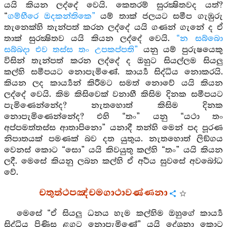
යයි කියන ලද්දේ වෙයි. කෙතරම් සුරක්‍ෂිතවද යත්?
“
ගම්භීරෙ ඔදකන්තිකෙ”
යම් තාක් ජලයට සමීප ගැඹුරු
තැනෙක්හි තැන්පත් කරන ලද්දේ යයි ගණන් ගැනේ ද ඒ
තාක් සුරක්‍ෂිතව යයි කියන ලද්දේ වෙයි.
“න සබ්බො
සබ්බදා එව තස්ස තං උපකප්පති”
යනු යම් පුරුෂයෙකු
විසින් තැන්පත් කරන ලද්දේ ද ඔහුට සියල්ලම සියලු
කල්හි සමීපයට නොපැමිණේ. කාර්‍ය්‍ය සිද්ධිය නොකරයි.
කියන ලද කාර්‍ය්‍යන් කිරීමට සමත් නොවේ යයි කියන
ලද්දේ වෙයි. කිම කිසිවෙක් වනාහී කිසිම දිනක සමීපයට
පැමිණෙන්නේද? නැතහොත් කිසිම දිනක
නොපැමිණෙන්නේද? එහි “තං” යනු “යථා තං
අප්පමත්තස්ස ආතාපිනො” යනාදී තන්හි මෙන් පද පූරණ
නිපාතයක් පමණක් බව දත යුතුය. නැතහොත් ලිඞ්ගය
වෙනස් කොට “සො” යයි කිවයුතු කල්හි “තං” යයි කියන
ලදී. මෙසේ කියනු ලබන කල්හි ඒ අර්‍ථය සුවසේ අවබෝධ
වේ.
චතුත්ථපඤ්චමගාථාවණ්ණනා
මෙසේ “ඒ සියලු ධනය හැම කල්හිම ඔහුගේ කාර්‍ය්‍ය
සිද්ධිය පිණිස ළගට නොපැමිණේ” යයි දේශනා කොට