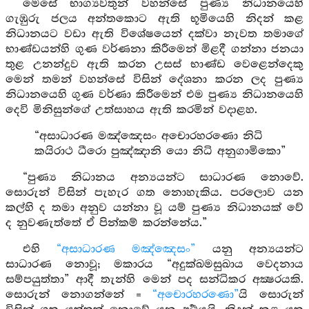
මෙසේ භාග්‍යවතුන් වහන්සේ පුණ්‍ය නිධානයෙහි
ගැඹුරු ජලය අන්තකොට ඇති භූමියෙහි නිදන් කළ
නිධානයට වඩා ඇති විශේෂයෙන් දක්වා නැවත තමාගේ
භාණ්ඩයන්හි ගුණ වර්ණනා කිරීමෙන් මිළදී ගන්නා ජනයා
තුළ උනන්දුව ඇති කරන උසස් භාණ්ඩ වෙළෙන්දෙකු
මෙන් තමන් වහන්සේ විසින් දේශනා කරන ලද පුණ්‍ය
නිධානයෙහි ගුණ වර්ණා කිරීමෙන් එම පුණ්‍ය නිධානයෙහි
දෙවි මිනිසුන්ගේ උත්සාහය ඇති කරමින් වදාළහ.
“අසාධාරණ මඤ්ඤෙසං අචොරහරණො නිධි
කයිරාථ ධීරො පුඤ්ඤානි යො නිධි අනුගාමිකො”
“පුණ්‍ය නිධානය අන්‍යයන්ට සාධාරණ නොවේ.
සොරුන් විසින් පැහැර ගත නොහැකිය. පරලොව යන
කල්හි ද තමා අනුව යන්නා වූ යම් පුණ්‍ය නිධානයක් වේ
ද නුවණැත්තේ ඒ පින්කම් කරන්නේය.”
එහි
“අසාධාරණ මඤ්ඤෙසං”
යනු අන්‍යයන්ට
සාධාරණ නොවූ; මකාරය “අදුක්ඛමසුඛාය වෙදනාය
සම්පයුත්තා” ආදී තැන්හි මෙන් පද සන්ධිකර අක්‍ෂරයකි.
සොරුන් නොගන්නේ =
“අචොරහරණො”
යි සොරුන්