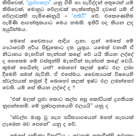
කිසිවෙක්,
“පුග්ගලො”
යනු ගිහි හා පැවිද්දන් අතුරෙන් යම්
කිසිවෙක්; මොහුට වේලාවක් නැත්තේනුයි දවසේ යම් ඒ
වේලාවක්හි පැමිණෙනුයි =
“අතිථි”
වේ. එකෙණෙහිම
පැමිණි ආගන්තුකයාට මෙය නමකි. ඉතිරි පද කියන ලද
අයුරින්මය.
මෙසේ චෛත්‍යය ආදිය දැන; දැන් මෙසේ මේ
ගාථාවෙහි අර්‍ථය පිඬුකොට දත යුතුය. යමෙක් වනාහී ඒ
නිධානය මැනවින් තැන්පත් කළේ වේ යයි කියන ලද්දේ
ද හෙතෙම මේ වස්තූන්හි මැනවින් තැන්පත් කළේ වෙයි.
කුමක් හෙයින්ද යත්? බොහෝ කලක් ඉෂ්ට ඵල ලබා
දීමෙහි සමත් බැවිනි. ඒ එසේමය. චෛත්‍යයක් විෂයෙහි
ස්වල්පයක් නමුත් දී බොහෝ කලක් ඉෂ්ට ඵල ලබන්නෝ
වෙති. යම් සේ කියන ලද්දේ ද ?
“එක් මලක් පූජා කොට කල්ප අසූ කෝටියක් දුගතියක
නූපන්නෙමි. මේ පුෂ්පදානයෙහි ඵලයයි” යනු ද
“ස්වල්ප මාත්‍ර වූ සැප පරිත්‍යාගයෙන් මහත් සැපයක්
ලැබෙන බව පෙනේ” යනු ද වේ.
මෙසේ දක්‍ෂිණා විසුද්ධිය - වෙලාම සූත්‍රාදීන්හි දේශනා