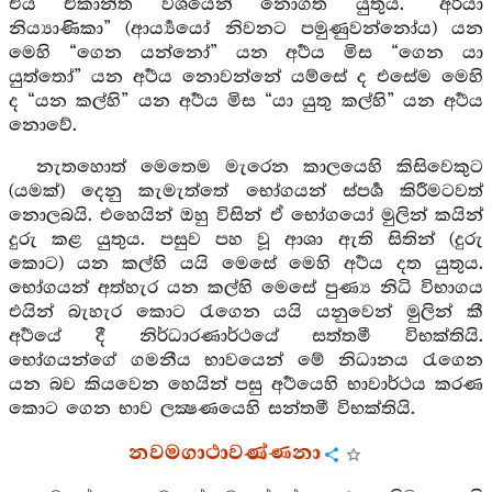
එය ඒකාන්ත වශයෙන් නොගත යුතුය. “අරියා
නිය්‍යාණිකා” (ආර්‍ය්‍යයෝ නිවනට පමුණුවන්නෝය) යන
මෙහි “ගෙන යන්නෝ” යන අර්‍ථය මිස “ගෙන යා
යුත්තෝ” යන අර්‍ථය නොවන්නේ යම්සේ ද එසේම මෙහි
ද “යන කල්හි” යන අර්‍ථය මිස “යා යුතු කල්හි” යන අර්‍ථය
නොවේ.
නැතහොත් මෙතෙම මැරෙන කාලයෙහි කිසිවෙකුට
(යමක්) දෙනු කැමැත්තේ භෝගයන් ස්පර්‍ශ කිරීමටවත්
නොලබයි. එහෙයින් ඔහු විසින් ඒ භෝගයෝ මුලින් කයින්
දුරු කළ යුතුය. පසුව පහ වූ ආශා ඇති සිතින් (දුරු
කොට) යන කල්හි යයි මෙසේ මෙහි අර්‍ථය දත යුතුය.
භෝගයන් අත්හැර යන කල්හි මෙසේ පුණ්‍ය නිධි විභාගය
එයින් බැහැර කොට රැගෙන යයි යනුවෙන් මුලින් කී
අර්‍ථයේ දී නිර්ධාරණාර්ථයේ සත්තමී විභක්තියි.
භෝගයන්ගේ ගමනීය භාවයෙන් මේ නිධානය රැගෙන
යන බව කියවෙන හෙයින් පසු අර්‍ථයෙහි භාවාර්ථය කරණ
කොට ගෙන භාව ලක්‍ෂණයෙහි සන්තමී විභක්තියි.
නවමගාථාවණ්ණනා