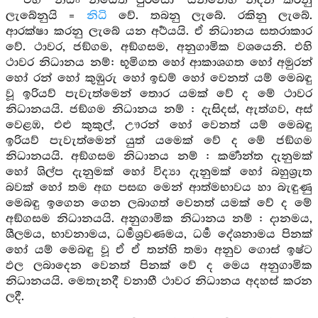
එහි “නිධිං නිධෙති පුරිසො” යන්නෙහි නිදන් කරනු
ලැබේනුයි =
නිධි
වේ. තබනු ලැබේ. රකිනු ලැබේ.
ආරක්ෂා කරනු ලැබේ යන අර්‍ථයයි. ඒ නිධානය සතරාකාර
වේ. ථාවර, ජඞ්ගම, අඞ්ගසම, අනුගාමික වශයෙනි. එහි
ථාවර නිධානය නම්: භූමිගත හෝ ආකාශගත හෝ අමුරන්
හෝ රන් හෝ කුඹුරු හෝ ඉඩම් හෝ වෙනත් යම් මෙබඳු
වූ ඉරියව් පැවැත්මෙන් තොර යමක් වේ ද මේ ථාවර
නිධානයයි. ජඞ්ගම නිධානය නම් : දැසිදස්, ඇත්ගව, අස්
වෙළඹ, එළු කුකුල්, ඌරන් හෝ වෙනත් යම් මෙබඳු
ඉරියව් පැවැත්මෙන් යුත් යමෙක් වේ ද මේ ජඞ්ගම
නිධානයයි. අඞ්ගසම නිධානය නම් : කර්‍මාන්ත දැනුමක්
හෝ ශිල්ප දැනුමක් හෝ විද්‍යා දැනුමක් හෝ බහුශ්‍රැත
බවක් හෝ තම අඟ පසඟ මෙන් ආත්මභාවය හා බැඳුණු
මෙබඳු ඉගෙන ගෙන ලබාගත් වෙනත් යමක් වේ ද මේ
අඞ්ගසම නිධානයයි. අනුගාමික නිධානය නම් : දානමය,
ශීලමය, භාවනාමය, ධර්‍මශ්‍රවණමය, ධර්‍ම දේශනාමය පිනක්
හෝ යම් මෙබඳු වූ ඒ ඒ තන්හි තමා අනුව ගොස් ඉෂ්ට
ඵල ලබාදෙන වෙනත් පිනක් වේ ද මෙය අනුගාමික
නිධානයයි. මෙතැනදී වනාහී ථාවර නිධානය අදහස් කරන
ලදී.