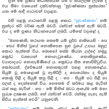
දැන් මේ පුණ්‍ය නිධානයෙන් යම් ඒ සියල්ලක් ලැබේ ද
එය සීමා වශයෙන් දක්වන්නාහු “සුවණ්ණතා සුස්සරතා”
යන මේ ආදී ගාථාවන් වදාළහ.
එහි පළමු ගාථාවෙහි පළමු කොට
“සුවණ්ණතා”
නම්
සුන්දර ඡවි වර්ණ ඇති බවයි. රන්වන් සමක් ඇති බවයි.
එය ද මේ පුණ්‍ය නිධානයෙන් ලබයි. යම්සේ වදාළේ ද
“මහණෙනි, තථාගත තෙමේ යම් පූර්ව ජාතියෙහි - පෙ
- පෙර මිනිස් වූයේ නොකිපෙන සුළු වූයේ උපාය බහුල
කොට ඇත්තේ විය. බොහෝ සේම කියන ලද්දේ නමුදු
ක්‍රෝධ වශයෙන් නොගැටුණේය. නොකිපුණේය.
ව්‍යාපාදයට නොපැමිණියේ ය. ක්‍රෝධය සිත නොපිහිටුවීය.
කෝපයත්, ද්වේෂයත් නොසතුටත් පහළ නොකළේය.
සියුම් වූ මොළොක් වූ ඇතිරිලි ද පොරෝනා ද සියුම්
කොමු පිළි ද සියුම් කපු පිළි ද - පෙ - සියුම් පට පිළි හා
පලස් ද දෙන්නෙක් විය. හෙතෙම ඒ කර්මය කළ බැවින්
රැස් කළ බැවින් - පෙ - මේ මිනිස් බවට ආයේම මේ මහා
පුරුෂ ලක්‍ෂණ ලබයි. හේ රන්වන් වෙයි. රන්බඳු පැහැ ඇති
සිවිය ඇත්තේ වෙයි” යනුවෙනි.
“සුස්සරතා”
නම් බ්‍රහ්ම ස්වර ඇති බවයි. කුරවි