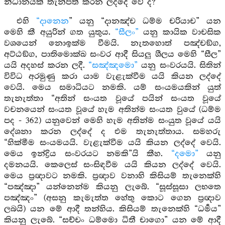
නිධානයක් තැන්පත් කරන ලද්දේ වේ ද?
එහි
“දානෙන
” යනු “දානඤ්ච ධම්ම චරියාච” යන
මෙහි කී අයුරින් ගත යුතුය.
“සීලං”
යනු කායික වාචසික
වශයෙන් නොඉක්ම වීමයි. නැතහොත් පඤ්චඞ්ග,
අට්ඨඞ්ග, පාතිමොක්ඛ සංවර ආදී සියලු ශීලය මෙහි “සීල”
යයි අදහස් කරන ලදී.
“සඤ්ඤමො”
යනු සංවරයයි. සිතින්
විවිධ අරමුණු කරා යාම වැළැක්වීම යයි කියන ලද්දේ
වෙයි. මෙය සමාධියට නමකි. යම් සංයමයකින් යුත්
තැනැත්තා “අතින් සංයත වූයේ පයින් සංයත වූයේ
වචනයෙන් සංයත වූයේ හැම අතින්ම සංයත වුයේ (ධම්ම
පද - 362) යනුවෙන් මෙහි හැම අතින්ම සංයුත වූයේ යයි
දේශනා කරන ලද්දේ ද එම තැනැත්තාය. සමහරු
“හික්මීම සංයමයයි. වැළැක්වීම යයි කියන ලද්දේ වෙයි.
මෙය ඉන්ද්‍රිය සංවරයට නමකි”යි කීහ.
“දමො”
යනු
දමනයයි. කෙලෙස් සංසිඳවීම යයි කියන ලද්දේ වෙයි.
මෙය ප්‍රඥාවට නමකි. ප්‍රඥාව වනාහි කිසියම් තැනෙක්හි
“පඤ්ඤා” යන්නෙන්ම කියනු ලැබේ. “සූස්සූසා ලභතෙ
පඤ්ඤං” (අසනු කැමැත්ත හේතු කොට ගෙන ප්‍රඥාව
ලබයි) යන මේ ආදී තන්හිය. කිසියම් තැනෙක්හි “ධර්‍මය”
කියනු ලැබේ. “සච්චං ධම්මො ධිතී චාගො” යන මේ ආදී