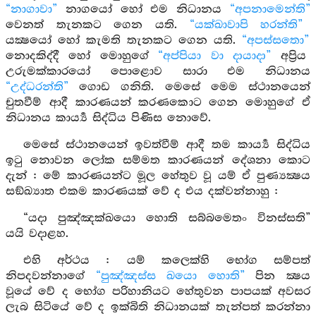
“නාගාවා”
නාගයෝ හෝ එම නිධානය
“අපනාමෙන්ති”
වෙනත් තැනකට ගෙන යති.
“යක්ඛාවාපි හරන්ති”
යක්‍ෂයෝ හෝ කැමති තැනකට ගෙන යති.
“අපස්සතො”
නොදකිද්දී හෝ මොහුගේ
“අප්පියා වා දායාදා”
අප්‍රිය
උරුමක්කාරයෝ පොළොව සාරා එම නිධානය
“උද්ධරන්ති”
ගොඩ ගනිති. මෙසේ මෙම ස්ථානයෙන්
චුතවීම් ආදී කාරණයන් කරණකොට ගෙන මොහුගේ ඒ
නිධානය කාර්‍ය්‍ය සිද්ධිය පිණිස නොවේ.
මෙසේ ස්ථානයෙන් ඉවත්වීම් ආදී තම කාර්‍ය්‍ය සිද්ධිය
ඉටු නොවන ලෝක සම්මත කාරණයන් දේශනා කොට
දැන් : මේ කාරණයන්ට මූල හේතුව වූ යම් ඒ පුණ්‍යක්‍ෂය
සඞ්ඛ්‍යාත එකම කාරණයක් වේ ද එය දක්වන්නාහු :
“යදා පුඤ්ඤක්ඛයො හොති සබ්බමෙතං විනස්සති”
යයි වදාළහ.
එහි අර්ථය : යම් කලෙක්හි භෝග සම්පත්
නිපදවන්නාගේ
“පුඤ්ඤස්ස ඛයො හොති”
පින ක්‍ෂය
වූයේ වේ ද භෝග පරිහානියට හේතුවන පාපයක් අවසර
ලැබ සිටියේ වේ ද ඉක්බිති නිධානයක් තැන්පත් කරන්නා