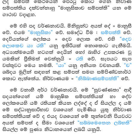
ලද සම්පත් කෙටියෙන් පෙරටු කොට ගෙන නිර්‍වාණ
සම්පත්තිය දක්වන්නාහු “මානුසිකාච සම්පත්ති” යන මේ
ගාථාව වදාළහ.
මේ එහි පද වර්ණනාවයි. මිනිසුන්ට අයත් දේ = මානුසී
වේ. එයම
“මානුසිකා”
වේ. සමෘද්ධ වීම :
සම්පත්ති
වේ.
දෙවියන්ගේ ලෝකය = දෙව ලොක වේ. එහි
“දෙව
ලොකෙච යා රති”
යනු ඉතිරියක් නොකොට ගැනීමයි.
අධ්‍යාත්මයෙහි හටගත් දෙයින් හෝ බාහිර උපකරණ වූ
යමකින් ප්‍රීතිමත් වෙත්නුයි =
රති
වේ. සැපයට සැප
වස්තුවට මෙය නමකි.
“යා”
යනු අනියත වචනයකි.
“ච”
ශබ්දය මුලින් සඳහන් කළ සම්පත් සමඟ සම්පිණ්ඩනාර්ථ
කොට ඇත්තේය. නිර්වාණයම =
“නිබ්බාණසම්පත්ති”
වේ.
මේ වනාහී අර්ථ වර්ණනාවයි. මේ “සුවණ්ණතා” ආදී
පදයන්ගෙන් යම් මානුෂික සම්පත්තියක් හා දේව
ලෝකයෙහි යම් රතියක් කියන ලද්දේ ද ඒ සියල්ල ද යම්
මේ සද්ධානුසාරිභාව වශයෙන් පැමිණිය යුතු නිර්වාණ
සම්පත්තියක් වේ ද එයද වශයෙන් මේ තුන්වෙනි පියවරට
අයත් සම්පත් ද සීමා වශයෙන්
“සබ්බමෙතෙන ලබ්භති”
සියල්ල මේ පුණ්‍ය නිධානයෙන් ලබයි යනුයි.