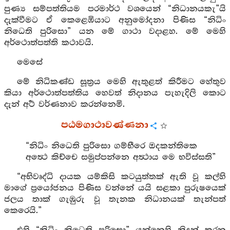
පුණ්‍ය සම්පත්තියම පරමාර්ථ වශයෙන් “නිධානයකැ”යි
දැක්වීමට ඒ කෙළෙඹියාට අනුමෝදනා පිණිස “නිධිං
නිධෙති පුරිසො” යන මේ ගාථා වදාළහ. මේ මෙහි
අර්ථොත්පත්ති කථාවයි.
මෙසේ
මේ නිධිකණ්ඩ සූත්‍රය මෙහි ඇතුළත් කිරීමට හේතුව
කියා අර්ථොත්පත්තිය හෙවත් නිදානය පැහැදිලි කොට
දැන් අර්‍ථ වර්ණනාව කරන්නෙමි.
පඨමගාථාවණ්ණනා
“නිධිං නිධෙති පුරිසො ගම්භීරෙ ඔදකන්තිකෙ
අත්‍ථෙ කිච්චෙ සමුප්පන්නෙ අත්‍ථාය මෙ භවිස්සති”
“අභිවෘද්ධි දායක යම්කිසි කටයුත්තක් ඇති වූ කල්හි
මාගේ ප්‍රයෝජනය පිණිස වන්නේ යයි සළකා පුරුෂයෙක්
ජලය තාක් ගැඹුරු වූ තැනක නිධානයක් තැන්පත්
කෙරෙයි.”