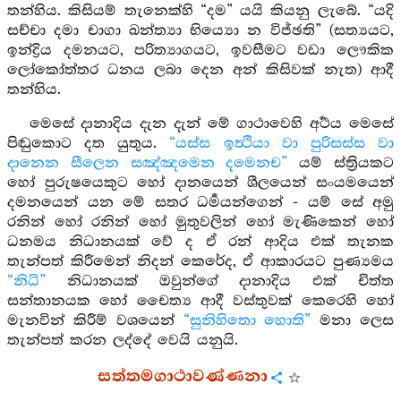
තන්හිය. කිසියම් තැනෙක්හි “දම” යයි කියනු ලැබේ. “යදි
සච්චා දමා චාගා ඛන්ත්‍යා භිය්‍යො න විජ්ඡති” (සත්‍යයට,
ඉන්ද්‍රිය දමනයට, පරිත්‍යාගයට, ඉවසීමට වඩා ලෞකික
ලෝකෝත්තර ධනය ලබා දෙන අන් කිසිවක් නැත) ආදී
තන්හිය.
මෙසේ දානාදිය දැන දැන් මේ ගාථාවෙහි අර්‍ථය මෙසේ
පිඬුකොට දත යුතුය.
“යස්ස ඉත්‍ථියා වා පුරිසස්ස වා
දානෙන සීලෙන සඤ්ඤමෙන දමෙනච”
යම් ස්ත්‍රියකට
හෝ පුරුෂයෙකුට හෝ දානයෙන් ශීලයෙන් සංයමයෙන්
දමනයෙන් යන මේ සතර ධර්‍මයන්ගෙන් - යම් සේ අමු
රනින් හෝ රනින් හෝ මුතුවලින් හෝ මැණිකෙන් හෝ
ධනමය නිධානයක් වේ ද ඒ රන් ආදිය එක් තැනක
තැන්පත් කිරීමෙන් නිදන් කෙරේද, ඒ ආකාරයට පුණ්‍යමය
“නිධි”
නිධානයක් ඔවුන්ගේ දානාදිය එක් චිත්ත
සන්තානයක හෝ චෛත්‍ය ආදී වස්තුවක් කෙරෙහි හෝ
මැනවින් කිරීම් වශයෙන්
“සුනිහිතො හොති”
මනා ලෙස
තැන්පත් කරන ලද්දේ වෙයි යනුයි.
සත්තමගාථාවණ්ණනා