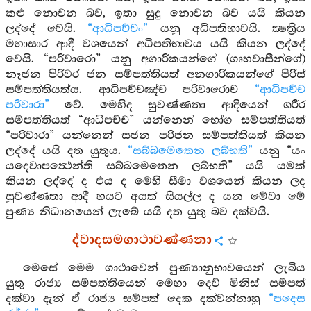
කළු නොවන බව, ඉතා සුදු නොවන බව යයි කියන
ලද්දේ වෙයි.
“ආධිපච්චං”
යනු අධිපතිභාවයි. ක්‍ෂත්‍රිය
මහාසාර ආදී වශයෙන් අධිපතිභාවය යයි කියන ලද්දේ
වෙයි. “පරිවාරො” යනු අගාරිකයන්ගේ (ගෘහවාසීන්ගේ)
නෑජන පිරිවර ජන සම්පත්තියත් අනගාරිකයන්ගේ පිරිස්
සම්පත්තියත්ය. ආධිපච්චඤ්ච පරිවාරොච
“ආධිපච්ච
පරිවාරා”
වේ. මෙහිද සුවණ්ණතා ආදියෙන් ශරීර
සම්පත්තියත් “ආධිපච්ච” යන්නෙන් භෝග සම්පත්තියත්
“පරිවාරා” යන්නෙන් සජන පරිජන සම්පත්තියත් කියන
ලද්දේ යයි දත යුතුය.
“සබ්බමෙතෙන ලබ්භති”
යනු “යං
යදෙවාපත්‍ථෙන්ති සබ්බමෙතෙන ලබ්භති” යයි යමක්
කියන ලද්දේ ද එය ද මෙහි සීමා වශයෙන් කියන ලද
සුවණ්ණතා ආදී හයට අයත් සියල්ල ද යන මේවා මේ
පුණ්‍ය නිධානයෙන් ලැබේ යයි දත යුතු බව දක්වයි.
ද්වාදසමගාථාවණ්ණනා
මෙසේ මෙම ගාථාවෙන් පුණ්‍යානුභාවයෙන් ලැබිය
යුතු රාජ්‍ය සම්පත්තියෙන් මෙහා දෙව් මිනිස් සම්පත්
දක්වා දැන් ඒ රාජ්‍ය සම්පත් දෙක දක්වන්නාහු
“පදෙස