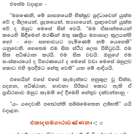
එසේම වදාළහ -
“මහණෙනි, මේ ශාසනයෙහි භික්ෂුව ශ්‍රද්ධාවෙන් යුක්ත
වේ ද ශීලයෙන්, ශ්‍රැතයෙන්, ත්‍යාගයෙන්, ප්‍රඥාවෙන් යුක්ත
වේ ද ඔහුට මෙසේ සිත් වෙයි. “මම ඒකාන්තයෙන්
කයෙහි බිඳීමෙන් මරණින් මතු ක්‍ෂත්‍රිය මහාසාල කුලයන්හි
හෝ - පෙ- සහභාවයට පැමිණෙම් නම් යෙහෙකි”
යනුවෙනි. හෙතෙම එම සිත ස්ථිර ලෙස පිහිටුවයි. එම
සිත අධිෂ්ඨාන කරයි. එම සිත වඩයි. ඔහුගේ එම
සංස්කාරයෝ ද විහරණයෝ ද මෙසේ වඩා මෙසේ බහුලව
කොට එහි ඉපදීමට හේතු වෙති” යන මේ ආදියයි.
එහෙයින් එසේ එසේ කැමැත්තට අනුකූල වූ චිත්ත,
පදහන, අධිෂ්ඨාන, භාවනා පිරිකර කොට ඇති ඒ
ප්‍රාර්ථනාව ඔහුට කැමති දේ දීමෙහි හේතුව දක්වන්නාහු -
“යං යදෙවාභි පත්‍ථෙන්ති සබ්බමෙතෙන ලබ්භති” යයි
වදාළහ.
එකාදසමගාථාවණ්ණනා