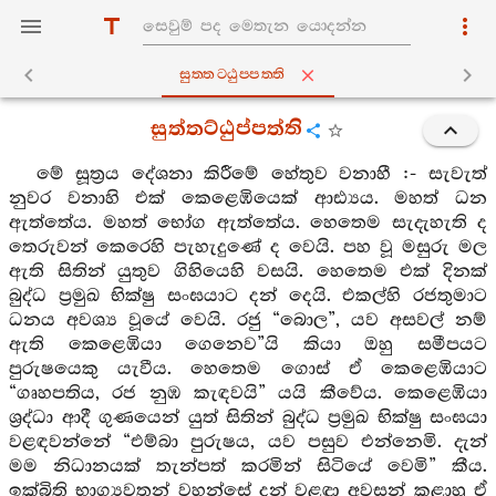
සුත‍්තට‍්ඨුප‍්පත‍්ති
සුත්තට්ඨුප්පත්ති
මේ සූත්‍රය දේශනා කිරීමේ හේතුව වනාහී :- සැවැත්
නුවර වනාහි එක් කෙළෙඹියෙක් ආඪ්‍යය. මහත් ධන
ඇත්තේය. මහත් භෝග ඇත්තේය. හෙතෙම සැදැහැති ද
තෙරුවන් කෙරෙහි පැහැදුණේ ද වෙයි. පහ වූ මසුරු මල
ඇති සිතින් යුතුව ගිහියෙහි වසයි. හෙතෙම එක් දිනක්
බුද්ධ ප්‍රමුඛ භික්ෂු සංඝයාට දන් දෙයි. එකල්හි රජතුමාට
ධනය අවශ්‍ය වූයේ වෙයි. රජු “බොල”, යව අසවල් නම්
ඇති කෙළෙඹියා ගෙනෙව”යි කියා ඔහු සමීපයට
පුරුෂයෙකු යැවීය. හෙතෙම ගොස් ඒ කෙළෙඹියාට
“ගෘහපතිය, රජ නුඹ කැඳවයි” යයි කීවේය. කෙළෙඹියා
ශ්‍රද්ධා ආදී ගුණයෙන් යුත් සිතින් බුද්ධ ප්‍රමුඛ භික්ෂු සංඝයා
වළඳවන්නේ “එම්බා පුරුෂය, යව පසුව එන්නෙමි. දැන්
මම නිධානයක් තැන්පත් කරමින් සිටියේ වෙමි” කීය.
ඉක්බිති භාග්‍යවතුන් වහන්සේ දන් වළඳා අවසන් කළාහු ඒ