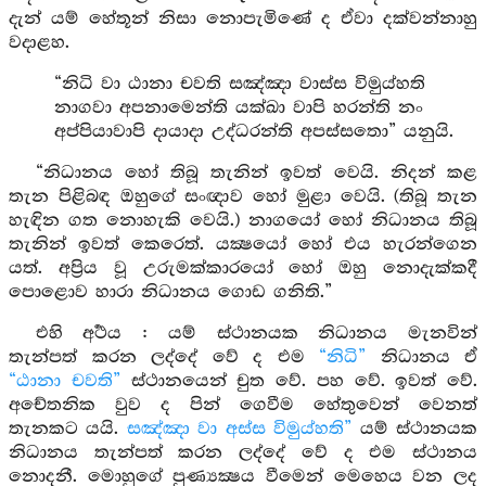
දැන් යම් හේතූන් නිසා නොපැමිණේ ද ඒවා දක්වන්නාහු
වදාළහ.
“නිධි වා ඨානා චවති සඤ්ඤා වාස්ස විමුය්හති
නාගවා අපනාමෙන්ති යක්ඛා වාපි හරන්ති නං
අප්පියාවාපි දායාදා උද්ධරන්ති අපස්සතො” යනුයි.
“නිධානය හෝ තිබූ තැනින් ඉවත් වෙයි. නිදන් කළ
තැන පිළිබඳ ඔහුගේ සංඥාව හෝ මුළා වෙයි. (තිබූ තැන
හැඳින ගත නොහැකි වෙයි.) නාගයෝ හෝ නිධානය තිබූ
තැනින් ඉවත් කෙරෙත්. යක්‍ෂයෝ හෝ එය හැරන්ගෙන
යත්. අප්‍රිය වූ උරුමක්කාරයෝ හෝ ඔහු නොදැක්කදී
පොළොව හාරා නිධානය ගොඩ ගනිති.”
එහි අර්‍ථය : යම් ස්ථානයක නිධානය මැනවින්
තැන්පත් කරන ලද්දේ වේ ද එම
“නිධි”
නිධානය ඒ
“ඨානා චවති”
ස්ථානයෙන් චුත වේ. පහ වේ. ඉවත් වේ.
අචේතනික වුව ද පින් ගෙවීම හේතුවෙන් වෙනත්
තැනකට යයි.
සඤ්ඤා වා අස්ස විමුය්හති”
යම් ස්ථානයක
නිධානය තැන්පත් කරන ලද්දේ වේ ද එම ස්ථානය
නොදනී. මොහුගේ පුණ්‍යක්‍ෂය වීමෙන් මෙහෙය වන ලද