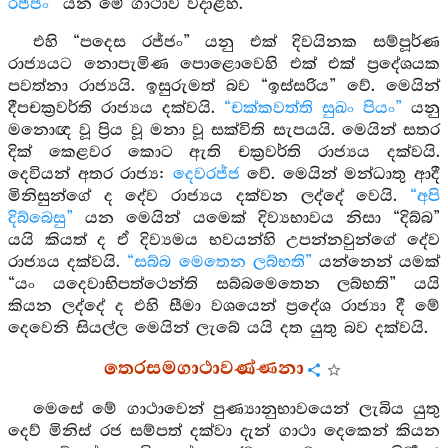
රජ්ජං”
යන මේ ගාථාව වදාළහ.
එහි “පදෙස රජ්ජං” යනු එක් දිවයිනක සම්පූර්ණ
රාජ්‍යයට නොපැමිණ පොළොවෙහි එක් එක් ප්‍රදේශයක
පවත්නා රාජ්‍යයි. ඉසුරුමත් බව “ඉස්සරිය” වේ. මෙයින්
දීපචක්‍රවර්ති රාජ්‍යය දක්වයි.
“චක්කවත්ති සුඛං පියං”
යනු
මනොඥ වූ ප්‍රිය වූ මනා වූ සක්විති සැපයයි. මෙයින් සතර
දික් කෙළවර කොට ඇති චක්‍රවර්ති රාජ්‍යය දක්වයි.
දෙවියන් අතර රාජ්‍ය:
දෙවරජ්ජ
වේ. මෙයින් මන්ධාතු ආදී
මිනිසුන්ගේ ද දේව රාජ්‍යය දක්වන ලද්දේ වෙයි.
“අපි
දිබ්බෙසු”
යන මෙයින් යමෙක් දිව්‍යභාවය නිසා “දිබ්බ”
යයි කියත් ද ඒ දිව්‍යමය භවයන්හි උපන්නවුන්ගේ දේව
රාජ්‍යය දක්වයි.
“සබ්බ මෙතෙන ලබ්භති”
යන්නෙන් යමක්
“යං යදෙවාභිපත්ථෙන්ති සබ්බමෙතෙන ලබ්භති” යයි
කියන ලද්දේ ද එහි සීමා වශයෙන් ප්‍රදේශ රාජ්‍යා දී මේ
දෙවෙනි සියල්ල මෙයින් ලැබේ යයි දත යුතු බව දක්වයි.
තෙරසමගාථාවණ්ණනා
මෙසේ මේ ගාථාවෙන් පුණ්‍යානුභාවයෙන් ලැබිය යුතු
දෙව් මිනිස් රජ සම්පත් දක්වා දැන් ගාථා දෙකෙන් කියන