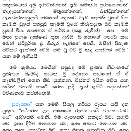
සතුන්ගෙන් අඹු දරුවන්ගෙන්, දැසි කම්කරු පුරුෂයගෙන්,
නැදෑයන්ගෙන්, මිතුරන්ගෙන්, බන්ධුන්ගෙන්
වැඩෙන්නාහුදැයි බොහෝ දෙනාට වැඩ කැමති වුයේ හිත
කැමති වුයේ පහසුව කැමති වූයේ නිරුපද්‍රැත බව කැමති
වූයේ විය. හෙතෙම ඒ කර්මය (කළ බැවින්) - පෙ - මේ
මහා පුරුෂ ලක්ෂණ තුන ලබයි. සිංහයාගේ පෙරඩ කය
මෙන් පරිපූර්ණ වූ සිරුර ඇත්තේ වෙයි. මසින් පිරුණ
පිටිකර ඇත්තේ වෙයි. සම වූ වට වූ කඳ ඇත්තේ වෙයි.”
යන මේ ආදියයි.
මේ ක්‍රමයට මෙයින් පසුවද මේ පුණ්‍ය නිධානයේ
ප්‍රතිලාභ පිළිබඳ සාධක වූ දේශනා පාඨයෝ ඒ ඒ
තැන්වලින් ගෙන කිව යුත්තාහ. විස්තර අධික වේය යන
භයින් වනාහී කෙටි කරන ලදී. දැන් ඉතිරි පදයන්ගේ
වර්ණනාව කරන්නෙමි.
“සුරූපතා”
යන මෙහි සියලු ශරීරය රූපය යයි දත
යුතුය. “පරිවරන ලද ආකාශය රූපය යයි ව්‍යවහාරයට
යේ” ආදියෙහි මෙනි. එම රූපයෙහි සුන්දර බව, සුරුපී
බව, ඉතා දිර්ඝ නොවන බව, ඉතා කොට නොවන බව,
ඉතා කෘෂ නොවන බව, ඉතා මහත් නොවන බව, ඉතා