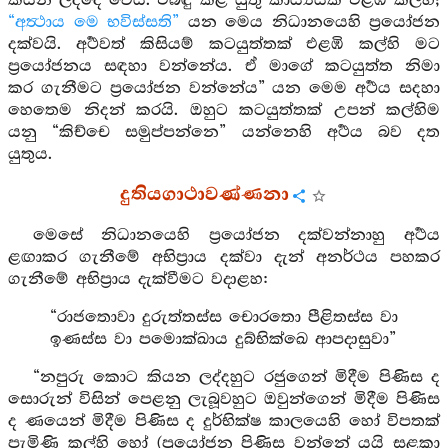
කියන ලද්දේ වෙයි. එබඳු කළ යුතු කාර්‍ය්‍යයක් එළඹි කල්හි;
“අත්‍ථාය මෙ භවිස්සති”
යන මෙය නිධානයෙහි ප්‍රයෝජන
දක්වයි. අර්‍ථවත් කිසියම් කටයුත්තක් එළඹි කල්හි මට
ප්‍රයෝජනය සඳහා වන්නේය. ඒ මාගේ කටයුත්ත නිමා
කර ගැනීමට ප්‍රයෝජන වන්නේය” යන මෙම අර්‍ථය සදහා
හෙතෙම නිදන් කරයි. ඔහුට කටයුත්තක් උපන් කල්හිම
යනු “කිච්චෙ සමුප්පන්නෙ” යන්නෙහි අර්‍ථය බව දත
යුතුය.
දුතියගාථාවණ්ණනා
මෙසේ නිධානයෙහි ප්‍රයෝජන දක්වන්නාහු අර්‍ථය
ළඟාකර ගැනීමේ අභිප්‍රාය දක්වා දැන් අනර්ථය පහකර
ගැනීමේ අභිප්‍රාය දැක්වීමට වදාළහ:
“රාජතොවා දුරුත්තස්ස චොරතො පීළිතස්ස වා
ඉණස්ස වා පමොක්ඛාය දුබ්භික්ඛෙ ආපදාසුවා”
“නපුරු කොට කියන ලද්දහුට රජුගෙන් මිදීම පිණිස ද
සොරුන් විසින් පෙළනු ලැබූවහුට ඔවුන්ගෙන් මිදීම පිණිස
ද ණයෙන් මිදීම පිණිස ද දුර්භික්ෂ කාලයෙහි හෝ විපතක්
පැමිණි කල්හි හෝ (ප්‍රයෝජන පිණිස වන්නේ යයි සළකා