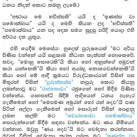
ධනය නිදන් කොට තබනු ලැබේ.)
“අත්‍ථාය මෙ භවිස්සති” යයි ද “ඉණස්ස වා
පමොක්ඛාය” යයි ද මෙහි කියන ලද “භවිස්සති”
“පමොක්ඛාය” යන පද දෙක සමග සුදුසු පරිදි යොදා එහි
අර්ථය දත යුතුය.
එහි යෙදීම මෙසේය: හුදෙක් පුරුෂයෙක් “මට අර්‍ථය
පිණිස වන්නේ යයි සළකාම නිධාන තැත්පත් නොකෙරේ.
තවද, “මොහු සොරෙකි”යි කියා හෝ අනුන්ගේ අඹුවන්
කරා යන්නෙකි”යි කියා හෝ අයබදු නොගෙවන්නෙකි”යි
කියා හෝ මේ ආදී ක්‍රමයට විරුද්ධකාරයන් විසින් පස
මිතුරන් විසින්
“දුරුත්තස්ස”
නපුරු කොට කියනු
ලබන්නාවූ මට
“රාජතොවා”
රජුගෙන් හෝ මිදීම පිණිස
වන්නේය. ගෘහසන්ධි බිදීම් ආදියෙන් ධනය පැහැර
ගැනීමෙන් හෝ “මෙපමණ අමුරන් හෝ රන් දෙව”යි පණ
පිටින් අල්ලා ගැනීමෙන් හෝ සොරුන් විසින් පෙළනු
ලබන කල්හි මට
“චොරතොවා පමොක්ඛාය”
සොරුන්ගෙන් මිදීම සඳහා වන්නේය. මට ණය හිමියෝ
වන්නාහ. ඔවුහු “ණය දෙව”යි මට චෝදනා කරන්නාහ.
ඔවුන් විසින් චෝදනා කරනු ලබන මට
”ඉණස්ස වා