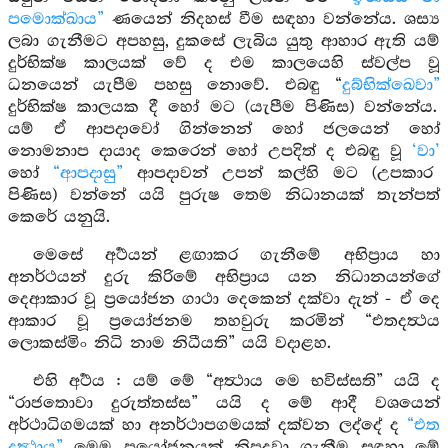
පමොක්ඛාය”
ණයෙන් නිදහස් වීම සඳහා වන්නේය. ශස්‍ය
ලබා ගැනීමට අපහසු, දුකසේ ලැබිය යුතු ආහාර ඇති යම්
දුර්භික්ෂ කාලයක් වේ ද එම කාලයෙහි ස්වල්ප වූ
ධනයෙන් යැපීම පහසු නොවේ. එබඳු “
දුබ්භික්ඛෙවා”
දුර්භික්ෂ කාලයක දී හෝ මට (යැපීම පිණිස) වන්නේය.
යම් ඒ ආපදාවෝ ගින්නෙන් හෝ ජලයෙන් හෝ
නොමනාප දායාද කෙරෙන් හෝ උපදිත් ද එබඳු වූ
‘වා’
හෝ
“ආපදාසු”
ආපදාවන් උපන් කල්හි මට (උපකාර
පිණිස) වන්නේ යයි පුරුෂ තෙම නිධානයක් තැන්පත්
කෙරේ යනුයි.
මෙසේ අර්‍ථයන් ළඟාකර ගැනීමේ අභිප්‍රාය හා
අනර්ථයන් දුරු කිරිමේ අභිප්‍රාය යන නිධානයන්ගේ
දෙආකාර වූ ප්‍රයෝජන ගාථා දෙකෙන් දක්වා දැන් - ඒ දෙ
ආකාර වූ ප්‍රයෝජනම තහවුරු කරමින් “එතදත්‍ථය
ලොකස්මිං නිධි නාම නිධීයති” යයි වදාළහ.
එහි අර්‍ථය : යම් මේ “අත්‍ථාය මෙ භවිස්සති” යයි ද
“රාජතොවා දුරුත්තස්ස” යයි ද මේ ආදී වශයෙන්
අර්ථාධිගමයක් හා අනර්ථාපගමයක් දක්වන ලද්දේ ද
“එත
දත්‍ථාය”
මෙම ප්‍රයෝජනයක් නිපදවා ගැනීම සඳහා මේ