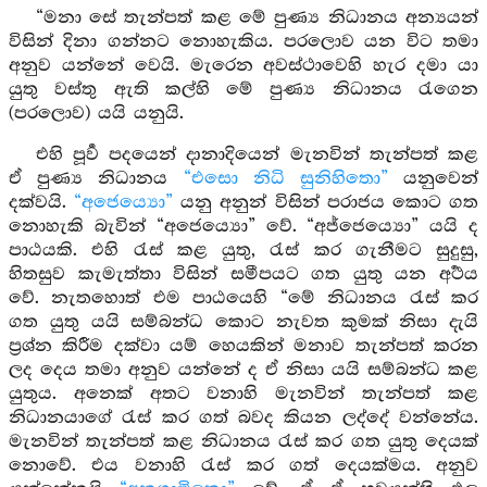
“මනා සේ තැන්පත් කළ මේ පුණ්‍ය නිධානය අන්‍යයන්
විසින් දිනා ගන්නට නොහැකිය. පරලොව යන විට තමා
අනුව යන්නේ වෙයි. මැරෙන අවස්ථාවෙහි හැර දමා යා
යුතු වස්තු ඇති කල්හි මේ පුණ්‍ය නිධානය රැගෙන
(පරලොව) යයි යනුයි.
එහි පූර්‍ව පදයෙන් දානාදියෙන් මැනවින් තැන්පත් කළ
ඒ පුණ්‍ය නිධානය
“එසො නිධි සුනිහිතො”
යනුවෙන්
දක්වයි.
“අජෙය්‍යො”
යනු අනුන් විසින් පරාජය කොට ගත
නොහැකි බැවින් “අජෙය්‍යො” වේ. “අජ්ජෙය්‍යො” යයි ද
පාඨයකි. එහි රැස් කළ යුතු, රැස් කර ගැනීමට සුදුසු,
හිතසුව කැමැත්තා විසින් සමීපයට ගත යුතු යන අර්‍ථය
වේ. නැතහොත් එම පාඨයෙහි “මේ නිධානය රැස් කර
ගත යුතු යයි සම්බන්ධ කොට නැවත කුමක් නිසා දැයි
ප්‍රශ්න කිරීම දක්වා යම් හෙයකින් මනාව තැන්පත් කරන
ලද දෙය තමා අනුව යන්නේ ද ඒ නිසා යයි සම්බන්ධ කළ
යුතුය. අනෙක් අතට වනාහි මැනවින් තැන්පත් කළ
නිධානයාගේ රැස් කර ගත් බවද කියන ලද්දේ වන්නේය.
මැනවින් තැන්පත් කළ නිධානය රැස් කර ගත යුතු දෙයක්
නොවේ. එය වනාහි රැස් කර ගත් දෙයක්මය. අනුව