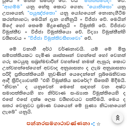
වූයේ = මිත්ත සම්පදා වේ. එය
“මිත්තසම්පදං”
වේ.
“ආගම්ම”
යනු හේතු කොට ගෙන;
“යොනිසො”
යනු
උපායෙන්;
“පයුඤ්ජතො”
යනු යෝගයෙන් නොනැගීටීම
කරන්නාහට; මෙයින් දැන ගනීනුයි = විජ්ජා වේ. මෙයින්
මිදේ හෝ තෙමේ මිදුණේනුයි = විමුත්ති වේ. විජ්ජාව
විමුත්තීච = විජ්ජා විමුත්තියො වේ. විද්‍යා විමුක්තීන්හි
වශීභාවය =
“විජ්ජා විමුත්තිවසීභාවො”
වේ.
මේ වනාහී අර්ථ වර්ණනාවයි. යම් මේ මිත්‍ර
සම්පත්තියකට පැමිණ ශාස්තෲන් වහන්සේ හෝ වෙනත්
ගරු කටයුතු සබ්‍රහ්මචාරීන් වහන්සේ නමක් ඇසුරු කොට
උන්වහන්සේගෙන් අවවාද අනුශාසනා ද ලැබ අනුශාසනා
පරිදි ප්‍රතිපත්තියෙහි නුවණින් යෙදෙන්නේ පුබ්බෙනිවාස
ආදී ත්‍රිවිද්‍යාවන්හි “එහි විමුක්තිය කවරේද? සිතෙහි මිදීමයි.
“නිවන” ද යනුවෙන් මෙසේ සඳහන් වන අෂ්ට
සමාපත්තියෙහි හා නිර්වාණ සංඛ්‍යාත විමුක්තියෙහි ද
එසේ එසේ දක්ෂ ලෙස වශීභාවයට පත්වීමයි. මෙය ද
සතර වෙනුවට ප්‍රමාණ වශයෙන් මේ පුණ්‍ය නිධානයෙන්
ලැබේ” යනුයි.
පන්නරසමගාථාවණ්ණනා