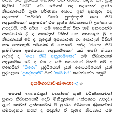
විසින් ගත යුත්තක් නොවේ යන අර්‍ථයයි. නිදන් කළ යුතු
බැවින් “නිධි” වේ. මෙසේ පද දෙකෙන් පුණ්‍ය
නිධානයෙහි ගුණ වර්ණනා කොට ඉන් අනතුරු පද
දෙකෙන් “කයිරාථ ධීරො පුඤ්ඤානි යො නිධි
අනුගාමිකො” යනුවෙන් එම පුණ්‍ය නිධානයෙහි උත්සාහය
උපදවයි. එහි අර්‍ථය : යම් හෙයකින් පින නම් අන්‍යයන්ට
අසාධාරණ වූ ද සොරුන් විසින් ගත නොහැකි වූ ද
නිධානයක් වේ ද, හුදෙක් අසාධාරණ හා සොරුන් විසින්
ගත නොහැකි පමණක් ම නොවේ. තවද “එසො නිධි
සුනිහිතො අජෙය්‍යො අනුගාමිකො” යයි මෙහි කියන
ලද්දේ ද
“යො නිධි අනුගාමිකො”
යම් නිධානයක්
අනුගාමික වේ ද එය ද යම් හෙයකින් පිනම වේ ද
එහෙයින්
“ධීරො”
බුද්ධියෙන් යුත් ධෛර්‍ය්‍යයෙන් යුත්
පුද්ගලයා
“පුඤ්ඤානි”
පින්
“කයිරාථ”
කරන්නේය යනුයි.
දසමගාථාවණ්ණනා
මෙසේ භාග්‍යවතුන් වහන්සේ ගුණ වර්ණනාවෙන්
පුණ්‍ය නිධානයෙහි දෙවි මිනිසුන්ගේ උත්සාහය උපදවා
දැන් යමෙක් උත්සාහවත් වී පුණ්‍ය නිධානය ක්‍රියාවෙන්
සම්පාදනය කරත් ද ඔවුන්ට ඒ පුණ්‍ය නිධානය යම්