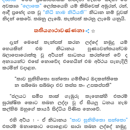
අවකාශ
“ලොකෙ”
ලෝකයෙහි යම් කිසිවෙක් අමුරන්, රන්,
ආදී ප්‍රභේද ගත වූ
“නිධි නාම නිධීයති’’
නිධාන නම් වූවක්
නිදන් කෙරේ. තබනු ලැබේ. තැත්පත් කරනු ලැබේ යනුයි.
තතියගාථාවණ්ණනා
දැන් මෙසේ තැන්පත් කරන ලද්දේ නමුදු යම්
හෙයකින් එම නිධානය පුණ්‍යවන්තයන්ටම
බලාපොරොත්තු වූ අර්‍ථයන් සාධනය කරන්නේ වේ ද
අන්‍යයන්ට එසේ නොවේද එහෙයින් එම අර්ථය පැහැදිලි
කරමින් වදාළහ.
“තාව සුනිහිතො සන්තො ගම්භීරෙ ඔදකන්තිකෙ
න සබ්බො සබ්බදා එව තස්ස තං උපකප්පති”
“ජලයට සමීප තාක් ගැඹුරු තැනෙක්හි එතරම්
සුරක්ෂිත කොට තබන ලද්දා වූ ඒ සියලු ධනය හැම
කල්හිම ඔහුගේ කාර්‍ය්‍ය සිද්ධිය පිණිස නොවේ.
එහි අර්‍ථය : - ඒ නිධානය
“තාව සුනිහිතො සන්තො”
එතරම් මනාකොට පොළොව සාරා තබන ලද්දේ නමුදු