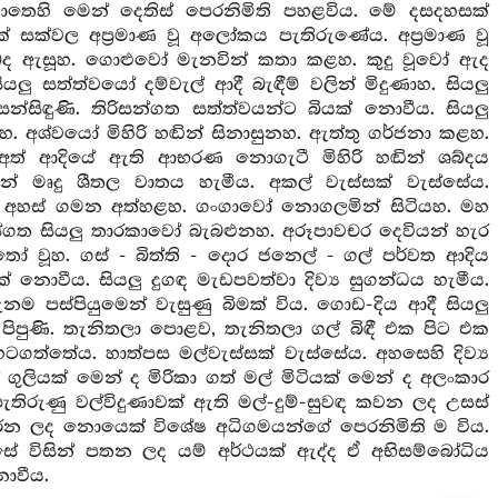
තෙහි මෙන් දෙතිස් පෙරනිමිති පහළවිය. මේ දසදහසක්
ක් සක්වල අප්‍රමාණ වූ අලෝකය පැතිරුණේය. අප්‍රමාණ වූ
බ්ද ඇසූහ. ගොළුවෝ මැනවින් කතා කළහ. කුදු වූවෝ ඇද
ු සත්ත්වයෝ දම්වැල් ආදී බැඳීම් වලින් මිදුණාහ. සියලු
සන්සිඳුණි. තිරිසන්ගත සත්ත්වයන්ට බියක් නොවීය. සියලු
හ. අශ්වයෝ මිහිරි හඬින් සිනාසුනහ. ඇත්තු ගර්ජනා කළහ.
 අත් ආදියේ ඇති ආභරණ නොගැටී මිහිරි හඬින් ශබ්දය
ින් මෘදු ශීතල වාතය හැමීය. අකල් වැස්සක් වැස්සේය.
හු අහස් ගමන අත්හළහ. ගංගාවෝ නොගලමින් සිටියහ. මහ
අහස්ගත සියලු තාරකාවෝ බැබළුනහ. අරූපාවචර දෙවියන් හැර
ෝ වූහ. ගස් - බිත්ති - දොර ජනෙල් - ගල් පර්වත ආදිය
ොවීය. සියලු දුගඳ මැඩපවත්වා දිව්‍ය සුගන්ධය හැමීය.
ම පස්පියුමෙන් වැසුණු බිමක් විය. ගොඩ-දිය ආදී සියලු
ුම් පිපුණි. තැනිතලා පොළව, තැනිතලා ගල් බිඳී එක පිට එක
හටගත්තේය. හාත්පස මල්වැස්සක් වැස්සේය. අහසෙහි දිව්‍ය
ුලියක් මෙන් ද මිරිකා ගත් මල් මිටියක් මෙන් ද අලංකාර
රුණු වල්විදුණාවක් ඇති මල්-දුම්-සුවඳ කවන ලද උසස්
රන ලද නොයෙක් විශේෂ අධිගමයන්ගේ පෙරනිමිති ම විය.
 විසින් පතන ලද යම් අර්ථයක් ඇද්ද ඒ අභිසම්බෝධිය
නොවීය.