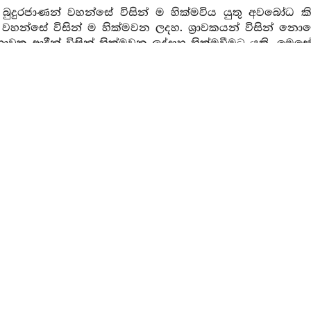
බුදුරජාණන් වහන්සේ විසින් ම හික්මවිය යුතු අවබෝධ ක
් වහන්සේ විසින් ම හික්මවන ලදහ. ශ්‍රාවකයන් විසින් නොවේ. 
ශ්‍රාවක ආදීන් විසින් හික්මවන ලද්දාහු හික්මවීමට යති. මෙ
කාන්තයෙන් සිදුවීමෙන් අභිසම්බෝධිය සත්‍යය අසත්‍ය නොව
යුතු යම් යම් ධර්මයක යම් යම් ස්වභාවයක් අවබෝධ කළය
කිරිම් (ආවර්ජන) මාත්‍රයෙන් බැඳුණු තමන්වහන්සේග
සින් විශේෂයෙන් අවබෝධ කරන ලද්දේය යනුවෙන් මෙසේ ද
 ඒ ධර්මයන් දෙසිය යුතු ඒ ඒ ආකාරය ද ඒ ඒ සත්ත්වයන්ග
නොහරින්නා වූ ද පැණවීම් ක්‍රමය හා ව්‍යවහාර මාත්‍රය න
ට අනුව ධර්මයට අනුව අනුශාසනා කරන්නා වූ ද භාග්‍යවතු
ට පමුණුවන ලදහ. උන්වහන්සේගේ ධර්මවිනය පැනවීම පවා
සත්‍ය නොවේ. අන් අයුරකින් නොවේ.
්‍යවතුන් වහන්සේ විසින් පැමිණියා වූ යම් ඒ සෝපාදි ආද
බිඳෙන බව නැති බැවින් ලෝක ස්වභාවය ඉක්මවූ, අඳුරෙන් 
වය නැති බැවින්
(තිරිසන්-දේව) ගති ආදී ස්වභාව නැති
1
 වූ උපාදිවල ක්ලේශ මාත්‍රයක්වත් නැති බැවින් අනුපාදිස