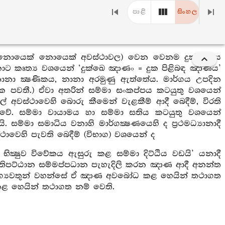
පාළි
සිංහල
ිකව (නොයෙක් නොයෙක් අවස්ථාවල) වෙන වෙනම දුක් ආදිය
ොට කෘත්‍ය වශයෙන් ‘දුක්ඛෙ ඤාණං = දුක පිළිබඳ ඤාණය’
නානා ක්‍ෂණිකය, නානා අරමුණු ඇත්තේය. මාර්ගය උපදින
පවතී.) ඒවා අතරින් සම්මා සංකප්පය කටයුතු වශයෙන්
ල් අවස්ථාවෙහි බොරු කීමෙන් වැළකීම් ආදී බෙදීම්, විරති
වේ. සම්මා වායාමය හා සම්මා සතිය කටයුතු වශයෙන්
ම්මා සමාධිය වනාහි මාර්ගක්‍ෂණයෙහි ද ප්‍රථමධ්‍යානාදී
වෙහි පැවති බෙදීම් (විභාග) වශයෙන් ද
ික්‍ෂුව විවේකය ඇසුරු කළ සම්මා දිට්ඨිය වඩයි’ යනාදී
සතිපට්ඨාන සම්මප්පධාන පැහැදිලි කරන ඤාණ ආදී අනන්ත
භාග්‍යවතුන් වහන්සේ ඒ ඤාණ අවබෝධ කළ හෙයින් තථාගත
 හෙයින් තථාගත නම් වෙති.