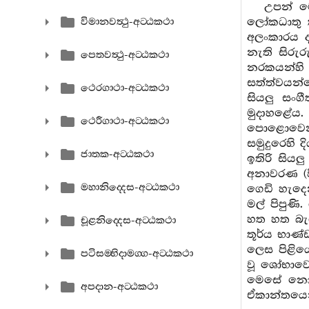
උපන් ම
ලෝකධාතු ක
විමානවත්‍ථු-අට‍්ඨකථා
අලංකාරය ද
නැති සිරුර
පෙතවත්‍ථු-අට‍්ඨකථා
නරකයන්හි ග
සත්ත්වයන්ග
ථෙරගාථා-අට‍්ඨකථා
සියලු සංග
මුදාහළේය.
ථෙරීගාථා-අට‍්ඨකථා
පොළොවෙන් 
සමුදුරෙහි 
ජාතක-අට‍්ඨකථා
ඉතිරි සිය
අනාවරණ (ව
මහානිද‍්දෙස-අට‍්ඨකථා
ගෙඩි හැදෙ
මල් පිපුණි
හත හත බැගි
චූළනිද‍්දෙස-අට‍්ඨකථා
තූර්ය භාණ්
ලෙස පිළිය
පටිසම‍්භිදාමග‍්ග-අට‍්ඨකථා
වූ ශෝභාවෙ
මෙසේ නොයෙ
අපදාන-අට‍්ඨකථා
ඒකාන්තයෙන්