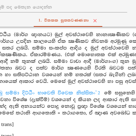
1. විතක‍්ක සුත‍්තවණ‍්ණනා
දිට්ඨිය (මාර්ග ඥානයට) මුල් අවස්ථාවෙහි නානාක්‍ෂණ
 මාර්ගය උපදින කාලයෙහි ඒක ක්‍ෂණිකව නිවනම අරමුණු ක
් සතර ලබයි. සම්මා සංකප්ප ආදිය ද මුල් අවස්ථාවෙහි 
කක්‍ෂණිකය. ඒකාරම්මණය. (එක් මොහොතක එක් අරමුණක 
දී නම් තුනක් ලබයි. සම්මා වාචා ආදී (මාර්ගාංග) තුන මු
තනා බවට ද පත්ව මාර්ග ක්‍ෂණයෙහි විරති බවටම පත්
 හා සතිපට්ඨාන වශයෙන් නම් හතරක් (සතර බැගින්) ලබයි. ස
යෙක් ආකාර වෙයි. මෙසේ මුල් අවස්ථාවෙහි හා පසු අවස්ථා
‍ඛු සම්මා දිට්ඨිං භාවෙති විවෙක නිස්සිතං’
මේ සසුනෙහි භ
2
වනා විශේෂ (දැක්වීම්) වශයෙන් ද කියන ලද ආකාර ඇති 
ේද ඇති අන්‍යයන්ට පොදු නොවූ ප්‍රඥා විශේෂ වශයෙන් 
. මෙසේ තථානි ආගතොති = තථාගතො, ඒ ඤාණ අවබෝධ කළ
 trans]