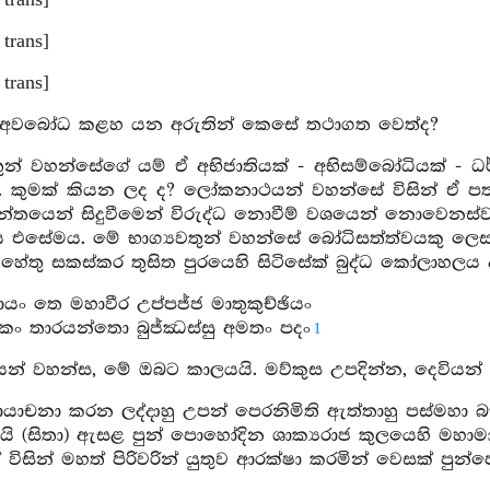
 trans]
 trans]
 trans]
 අවබෝධ කළහ යන අරුතින් කෙසේ තථාගත වෙත්ද?
තුන් වහන්සේගේ යම් ඒ අභිජාතියක් - අභිසම්බෝධියක් - ධ
 කුමක් කියන ලද ද? ලෝකනාථයන් වහන්සේ විසින් ඒ පතන
න්තයෙන් සිදුවීමෙන් විරුද්ධ නොවීම් වශයෙන් නොවෙනස්ව
එසේමය. මේ භාග්‍යවතුන් වහන්සේ බෝධිසත්ත්වයකු ලෙස ස
ු හේතු සකස්කර තුසිත පුරයෙහි සිටිසේක් බුද්ධ කෝලාහලය
ං තෙ මහාවීර උප්පජ්ජ මාතුකුච්ඡියං
කං තාරයන්තො බුජ්ඣස්සු අමතං පදං
1
රයන් වහන්ස, මේ ඔබට කාලයයි. මව්කුස උපදින්න, දෙවි
ාචනා කරන ලද්දාහු උපන් පෙරනිමිති ඇත්තාහු පස්මහා බැල
මියි (සිතා) ඇසළ පුන් පොහෝදින ශාක්‍යරාජ කුලයෙහි මහා
න් විසින් මහත් පිරිවරින් යුතුව ආරක්ෂා කරමින් වෙසක් පු