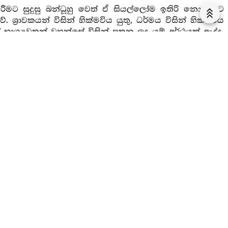
ිරීමට සුදුසු බන්ධූහු වෙත් ඒ සියල්ලෝම ඉතිරි නොකොට
ශ්‍රාවකයන් විසින් හික්මවිය යුතු, ධර්මය විසින් හික්මවිය
සේ භාග්‍යවතුන් වහන්සේ විසින් පතන ලද යම් අර්ථයක් ඇද්ද,
ේ. අන් අයුරකින් නොවේ.
ුතුද ඒ ඒ ස්වභාවය අල්ලෙහි තබන ලද නෙල්ලි ගෙඩියක්
ේ ඤාණයෙන් නොවෙනස් ලෙස ඉතිරි නොකොට භාග්‍යවතුන්
 අභිසම්බෝධිය සත්‍යය, අසත්‍ය නොවේ. අන් අයුරකින්
ේ ආසය - අනුසය - චරියාව - අධිමුක්තිය මැනවින් බලා
ො ඉක්මවන්නා වූ ද ධර්මතාව පැහැදිලි කරන්නා වූ ද වරදට
න් වහන්සේ විසින් හික්මවීමට සුදුසු අය හික්මවන ලදහ.
 ඒ අර්ථය පිණිසය. ඇති තතු (යථාභූත) පැවැත්මෙන් ද
ී වූ පඨවි - ඵස්ස - වෙදනාදී රූප අරූප ස්වභාවයෙන් තොර
මිශ්‍ර නොවූ බැවින් කිසි අයුරකින් බැබළවිය නොහැකි,
, පිහිටීමක් නැති අරමුණු නැති අමෘතමහා නිර්වාණ ධාතුව
ේස යයි කියනු ලැබේ. එය මේ සඳහා කියන ලදී.