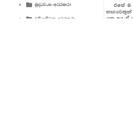
බුද‍්ධවංස-අට‍්ඨකථා
එසේ ම 
භාග්‍යවතුන
යුතු අය ඒ 
චරියාපිටක-අට‍්ඨකථා
ඒ අර්ථය ඒ
නෙත‍්තිප‍්පකරණ-අට‍්ඨකථා
තවද දත
මෙන් සිහි
අභිධම‍්ම අට‍්ඨකථා
වහන්සේ වි
නොවේ.
අන්‍ය
එසේම ඒ
ධර්මතාව අත
අනුව අදහස
ආර්යභූමිය
සත්‍යය, අ
එසේ භාග
වූ කැඩෙන 
ලෝක ස්වභා
ස්කන්ධ නම්