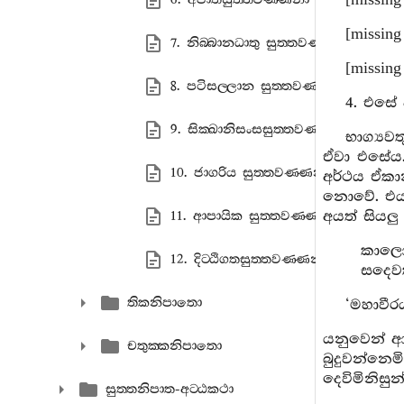
[missing
[missing
7. නිබ‍්බානධාතු සුත‍්තවණ‍්ණනා
[missing
8. පටිසල‍්ලාන සුත‍්තවණ‍්ණනා
4. එසේ
9. සික‍්ඛානිසංසසුත‍්තවණ‍්ණනා
භාග්‍යව
ඒවා එසේය.
10. ජාගරිය සුත‍්තවණ‍්ණනා
අර්ථය ඒකා
නොවේ. එය 
අයත් සියල
11. ආපායික සුත‍්තවණ‍්ණනා
කාලොය
12. දිට‍්ඨිගතසුත‍්තවණ‍්ණනා
සදෙව
තිකනිපාතො
‘මහාවී
යනුවෙන් ආය
චතුක‍්කනිපාතො
බුදුවන්නෙ
දෙවිමිනිසු
සුත‍්තනිපාත-අට‍්ඨකථා