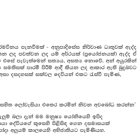
ර්මවිනය පැනවීමක් - අනුපාදිසේස නිර්වාණ ධාතුවක් ඇද්ද
 ලද පවත්වන ලද යම් අර්ථයක් (ප්‍රයෝජනයක්) ඇද්ද ඒ
 එසේ පැවැත්මෙන් සත්‍යය, අසත්‍ය නොවේ. අන් අයුරකින්
මතිසක් පාරමී පිරීම් ආදී කියන ලද ආකාර ඇති බුදුබවට
 අසා දසදහසක් සක්වල දෙවියන් එකට රැස්වී පැමිණ,
යන් සහිත ලෝවැසියා එතෙර කරමින් නිවන අවබෝධ කරන්න’
ුම් බලා දැන් මම මනුෂ්‍ය යෝනියෙහි ඉපිද
මායා දේවියගේ කුසෙහි පිළිසිඳ ගෙන දසමාසයක්
න්පෝදා අලුයම් කාලයෙහි අභිජාතියට පැමිණියහ.