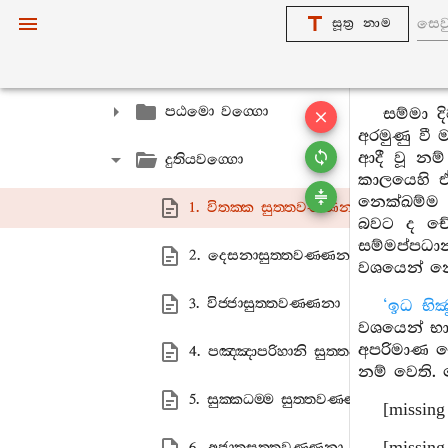
එකකනිපාතො
සූත්‍ර නාම
දුකනිපාතො
පඨමො වග‍්ගො
සම්මා 
අරමුණු වී
ආදී වූ නම
දුතියවග‍්ගො
කාලයෙහි ඒ
නෙක්ඛම්ම ආ
1. විතක‍්ක සුත‍්තවණ‍්ණනා
බවට ද චේ
සම්මප්පධාන
2. දෙසනාසුත‍්තවණ‍්ණනා
වශයෙන් නො
3. විජ‍්ජාසුත‍්තවණ‍්ණනා
‘ඉධ භික්
වශයෙන් භා
අපරිමාණ භ
4. පඤ‍්ඤාපරිහානි සුත‍්තවණ‍්ණනා
නම් වෙති
5. සුක‍්කධම‍්ම සුත‍්තවණ‍්ණනා
[missing
6. අජාතසුත‍්තවණ‍්ණනා