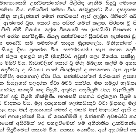
ොහොතෙහි උන්වහන්සේගේ පිළිසිඳ ගැනීම සිදුවූ මොහො
ම්පා විය. අතිශයින් කම්පා විය. වෙවුලන්ට විය. දසදහස
කිනු කැමැත්තන් මෙන් අන්ධයෝ ඇස් ලැබූහ. බිහිරෝ ශ
ු ඇත්තෝ වූහ. කොර අය පයින් ගමන් කළහ. සිරගත වූ සියල
ිනි නිවී ගියේය. ප්‍රේත විෂයෙහි සා (බඩගිනි) පිපාසාව 
ේ රෝග සන්සිඳුණි. සියලු සත්ත්වයෝ ප්‍රියවචන ඇත්තෝ වූ
ීත භාණ්ඩ තම තමන්ගේ නාදය මුදාහළේය. මිනිසුන්ගේ
 සියලු දිසා ප්‍රසන්න විය. සත්ත්වයන්ට සැප ගෙන දෙම
ජලය ඉහළට නැගී (මතුපිටට අවුත්) ගලා ගියේය. පක්‍ෂී
දිය මිහිරි විය. බාධාවලින් තොර වූ හිරු බබළන කල්හි ම 
ලු දෙවිවරු ද නිරයට අයත් සියල්ලෝ ද පෙනෙන රූප ඇත්ත
ිනිවිද පෙනෙන) ඒවා විය. සත්ත්වයන්ගේ මරණයක් උපතක් න
න සියලුගස් පලදරන ඒවා බවට පත්විය. මහ සමුදුර හැමතැන
. ගස්වල කඳෙහි කඳ පියුම්, අතුවල අතුපියුම් වැල වැල්පිය
න් දඬු පියුම් නික්මුණි. අහසෙහි පහතට එල්ලෙන පියුම් 
ඩ වාදනය විය. මුලු දසදහසක් ලෝකධාතුව වටා මුදාහළ මල් ග
ෙළ කළ මල් ආසනයක් මෙන් ද එකම මල් මාලාවක් ඇති පැති
න් අගතැන්පත් වීය. ඒ පෙරනිමිති ද මත්තෙහි අවබෝධ ක
ක් අසිරිමත් දේ පහළවීමෙන් මේ අභිජාතිය උන්වහන්සේ
 සිදුවීමෙන් සත්‍යම විය. අසත්‍ය නොවීය. අන් අයුරකින් 