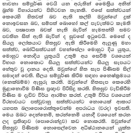
භාවනා සම්පූර්ණ වෙයි යන අරුතින් මෛත්‍රිය අනිත්
බ්‍රහ්ම විහාරයන්ට පිහිටවන තැනකි. එසේ සත්ත්වයන්
කෙරෙහි හිතවත් බව ඇති කල්හි ඔවුන්ගේ දුක්
නොඉවසන බව, සම්පත් බොහෝ කල් පැවැත්මට කැමති
බව, පක්‍ෂපාත බවක් නැති බැවින් හැමතන්හි සමව
පවතින සිත් ඇති බැවින් ද සුවසේ ඉටුවෙයි. මෙසේ ද
සියලු ලෝකයාට හිතසුව ඇති කිරීමෙහි ඇලුණු මහා
සත්ත්ව, බෝධිසත්වයන් වහන්සේලා මොහුට දිය යුතුය,
මොහුට නොදිය යුතුයයි උතුම් අය සෙවීම් වශයෙන්
විභාග නොකොට සියලු සත්ත්වයන්ට සියලු සැපයට
හේතුව වූ දානය දෙති. ඔවුන්ගේ හිත සැප පිණිසම සිල්
සමාදන් වෙති. සීලය සම්පූර්ණ කිරිම සඳහා නෛෂ්ක්‍රම්‍යය
(නෙක්ඛම්ම) ඇසුරු කරති. ඔවුන්ගේ හිතසැප කෙරෙහි
මුළානොවීම පිණිස ප්‍රඥාව පිරිසිදු කරති. හිතසුව වැඩිකිරීම
පිණිස ම දැඩිව වීර්ය ආරම්භ කරත්. උතුම් වීර්ය වශයෙන්
වීරභාවයට පත්වූවාහු සත්ත්වයන්ට නොයෙක් ආකාර
යහපත බලාපොරොත්තුවෙන්ම අපරාධය (වරද) ඉවසති.
මෙය ඔබට දෙන්නෙමි, කරන්නෙමි යනාදී වශයෙන් කරන
ලද ප්‍රතිඥාව (පොරොන්දුව) කඩ නොකරති. ඔවුන්ගේ
හිතසුව පිණිසම නොසෙල්වෙන අධිෂ්ඨානයෙන් යුක්ත