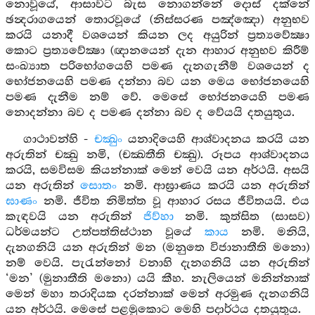
නොවූයේ, ආසාවට බැස නොගන්නේ දොස් දක්නේ
ඡන්‍දරාගයෙන් තොරවූයේ (නිස්සරණ පඤ්ඤො) අනුභව
කරයි යනාදී වශයෙන් කියන ලද අයුරින් ප්‍රත්‍යවේක්‍ෂා
කොට ප්‍රත්‍යවේක්‍ෂා (ඥානයෙන් දැන ආහාර අනුභව කිරීම්
සංඛ්‍යාත පරිභෝගයෙහි පමණ දැනගැනීම් වශයෙන් ද
භෝජනයෙහි පමණ දන්නා බව යන මෙය භෝජනයෙහි
පමණ දැනීම නම් වේ. මෙසේ භෝජනයෙහි පමණ
නොදන්නා බව ද පමණ දන්නා බව ද වේයයි දතයුතුය.
ගාථාවන්හි -
චක්‍ඛුං
යනාදියෙහි ආශ්වාදනය කරයි යන
අරුතින් චක්‍ඛු නමි, (චක්‍ඛතීති චක්‍ඛු). රූපය ආශ්වාදනය
කරයි, සමවිසම කියන්නාක් මෙන් වෙයි යන අර්ථයි. අසයි
යන අරුතින්
සොතං
නමි. ආඝ්‍රාණය කරයි යන අරුතින්
ඝාණං
නමි. ජීවිත නිමිත්ත වූ ආහාර රසය ජීවිතයයි. එය
කැඳවයි යන අරුතින්
ජිව්හා
නමි. කුත්සිත (සාසව)
ධර්මයන්ට උත්පත්තිස්ථාන වූයේ
කාය
නමි. මනියි,
දැනගනියි යන අරුතින් මන (මනුතෙ විජානාතීති මනො)
නම් වෙයි. පැරැන්නෝ වනාහි දැනගනියි යන අරුතින්
‘මන’ (මුනාතීති මනො) යයි කීහ. නැලියෙන් මනින්නාක්
මෙන් මහා තරාදියක දරන්නාක් මෙන් අරමුණ දැනගනියි
යන අර්ථයි. මෙසේ පළමුකොට මෙහි පදාර්ථය දතයුතුය.