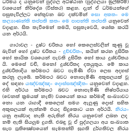
ධර්මය ද යනුවෙන් පුද්ගල අධිෂ්ඨාන (පුද්ගලයා මුල්කිරීම්)
වශයෙන් නිර්දේශ (විස්තර) කළහ. දැන් ඒ ධර්මයන්ගේ
පසුතැවිල්ලට හේතුවන බව දක්වමින්
සො අකතං මෙ
කල්‍යාණන්ති තප්පති කතං මෙ පාපන්ති තප්පති
යනුවෙන්
වදාළහ. සිත තැවීමෙන් තමයි, පසුතැවෙයි, ශෝක කරයි
යන අර්ථයි.
ගාථාවල - දුෂ්ට චරිතය හෝ කෙලෙස්වලින් කුණු වූ
බැවින් හෝ දුෂ්ට චරිතය -
දුච්චරිතං
, කයින් කරන දුසිරිත
හෝ කායික වශයෙන් පැවති දුසිරිත හෝ කාය දුශ්චරිතය
යි. මෙසේ වචී, මනෝ දුශ්චරිතද දතයුතුය. මේ කාය
දුශ්චරිතාදිය කර්මපථ බවට පැමිණි ඒවා ලෙස අදහස්
කරනු ලැබේ. කර්මපථ බවට නොපැමිණි අකුසලයක් වූ
දේ සඳහා
යඤ්චඤ්ඤං දොස්සඤ්ඤිතං
යනුවෙන් වදාළහ.
එහි අර්ථය කර්මපථ බවට නොපැමිණි නිෂ්පරියාය
(වෙනත් ක්‍රමයක් නැති) වශයෙන් කාය කර්මාදී සංඛ්‍යාවට
නො යන රාගාදී කෙලෙස් සමග ඇලුණු දොස් සහිත
අකුසලයක් ඇත්නම් එයද සිදුකොට යන අර්ථයි.
නිරයං
යනු ආශ්වාද නැති අරුතින් නිරය යනුවෙන් ලබන ලද
නම් ඇති සියලුම දුගති. එබඳු වූ ඒ පුද්ගලයා අය සංඛ්‍යාත
සැප ප්‍රතික්‍ෂේපයෙන් සැමතන්හි සුගති දුර්ගතිවල නිරය