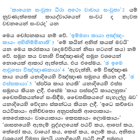
‘කායෙන සංවුතා ධීරා අථො වාචාය සංවුතා’
යම්
2
නුවණැත්තෙක් කායද්වාරයෙන් සංවර ද නැවත
වචනයෙන් සංවරද’ යන
මෙය චෝපනකාය නම් වේ.
‘ඉම්මහා කායා අඤ්ඤං
කායං අභිනිම්මිනාති’
‘මේ කයින් අනිත් කයක් මවයි’
3
යන මෙය කරජකාය (දෙමව්පියන් නිසා හටගත් කය) නම්
වේ. සමූහ කය වනාහි විඤ්ඤාණාදි සමූහ වශයෙන්
නොයෙක් ආකාර ඇත්තේය. එය එසේමය.
‘ඡ ඉමෙ
ආවුසො විඤ්ඤාණකායා’
‘ඇවැත්නි, මේ විඤ්ඤාණ
4
කාය හයකි යනාදියෙහි විඤ්ඤාණ සමූහය කියන ලදී.
‘ඡ
ඵස්සකායා’
‘ස්පර්ශ කාය හයකි’ යනාදියෙහි ඵස්ස
5
සමූහය කියන ලදී. එසේම ‘කාය පස්සද්ධි කායලහුතා’
චෛතසිකයන්ගේ සංසිඳීම, චෛතසිකයගේ සැහැල්ලු බව’
යනාදියෙහි වේදනා ස්කන්ධය කියන ලදී. ‘ඉධෙ කච්චො
පඨවිකායං අනිච්චතො අනුපස්සති ආපොකායං
තෙජොකායං වායොකායං කෙසකායං ලොමකායං’
‘ශාසනයෙහි ඇතැම් පුද්ගලයෙක් පඨවි කය, ආපෝ කය,
තේජෝ කය, වායෝ කය, කෙස් කය, ලොම් කය, අනිත්‍ය
වශයෙන් විමසා බලයි යනාදියෙහි පඨවි ආදී සමූහය