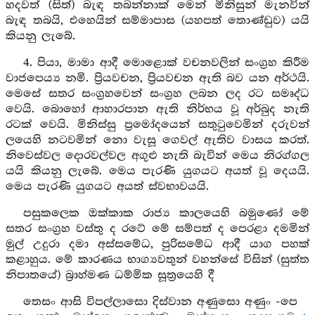
හදවත් (සිත්) බැඳ තබන්නාක් මෙන් මිනිසුන් මැනවින්
බැඳ තබයි, එහෙයින් සම්මාපාස (යහපත් තොණ්ඩුව) යයි
කියනු ලැබේ.
4. පියා, මාමා ආදී මොළොක් වචනවලින් සංග්‍රහ කිරීම
වාජපෙය්‍ය නමි. ප්‍රියවචන, ප්‍රියවචන ඇති බව යන අර්ථයි.
මෙසේ සතර සංග්‍රහවෙන් සංග්‍රහ ලබන ලද රට සමෘද්ධ
වෙයි. බොහෝ ආහාරපාන ඇති නිර්භය වූ අර්බුද නැති
රටක් වෙයි. මිනිස්සු ප්‍රමෝදයෙන් සතුටුවෙමින් දරුවන්
ලයෙහි නටවමින් නො වැසූ ගෙවල් ඇතිව වාසය කරත්.
නිවෙස්වල දොරවල්වල අගුළු නැති බැවින් මෙය නිරග්ගල
යයි කියනු ලැබේ. මෙය පැරණි යුගයට අයත් වූ දෙයයි.
මෙය පැරණි යුගයට අයත් ස්වභාවයයි.
පසුකලෙක ඔක්කාක රාජ්‍ය කාලයෙහි බමුණෝ මේ
සතර සංග්‍රහ වස්තු ද රටේ මේ සම්පත් ද පෙරළා දමමින්
මුල් උදුරා දමා අස්සමේධ, පුරිසමේධ ආදී යාග පහක්
කළාහුය. මේ කාරණය භාග්‍යවතුන් වහන්සේ විසින් (සුත්ත
නිපාතයේ) බ්‍රාහ්මණ ධම්මික සූත්‍රයෙහි දී
තෙසං ආසි විපල්ලාසො දිස්වාන අණුසො අණුං -පෙ