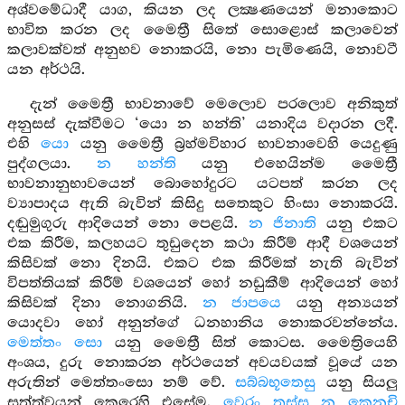
අශ්වමේධාදී යාග, කියන ලද ලක්‍ෂණයෙන් මනාකොට
භාවිත කරන ලද මෛත්‍රී සිතේ සොළොස් කලාවෙන්
කලාවක්වත් අනුභව නොකරයි, නො පැමිණෙයි, නොවටී
යන අර්ථයි.
දැන් මෛත්‍රී භාවනාවේ මෙලොව පරලොව අනිකුත්
අනුසස් දැක්වීමට ‘යො න හන්ති’ යනාදිය වදාරන ලදී.
එහි
යො
යනු මෛත්‍රී බ්‍රහ්මවිහාර භාවනාවෙහි යෙදුණු
පුද්ගලයා.
න හන්ති
යනු එහෙයින්ම මෛත්‍රී
භාවනානුභාවයෙන් බොහෝදුරට යටපත් කරන ලද
ව්‍යාපාදය ඇති බැවින් කිසිදු සතෙකුට හිංසා නොකරයි.
දඬුමුගුරු ආදියෙන් නො පෙළයි.
න ජිනාති
යනු එකට
එක කිරීම, කලහයට තුඩුදෙන කථා කිරීම් ආදී වශයෙන්
කිසිවක් නො දිනයි. එකට එක කිරීමක් නැති බැවින්
විපත්තියක් කිරීම් වශයෙන් හෝ නඩුකීම් ආදියෙන් හෝ
කිසිවක් දිනා නොගනියි.
න ජාපයෙ
යනු අන්‍යයන්
යොදවා හෝ අනුන්ගේ ධනහානිය නොකරවන්නේය.
මෙත්තං සො
යනු මෛත්‍රී සිත් කොටස. මෛත්‍රියෙහි
අංශය, දුරු නොකරන අර්ථයෙන් අවයවයක් වූයේ යන
අරුතින් මෙත්තංසො නම් වේ.
සබ්බභූතෙසු
යනු සියලු
සත්ත්වයන් කෙරෙහි එසේම.
වෙරං තස්ස න කෙනචි