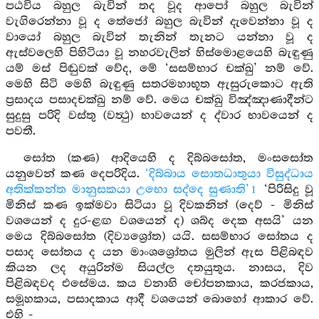
පඨවිය බහුල බැවින් තද වූද ආපෝ බහුල බැවින්
වැගිරෙන්නා වූ ද තේජෝ බහුල බැවින් දැවෙන්නා වූ ද
වායෝ බහුල බැවින් තැනින් තැනට යන්නා වූ ද
ඇස්වලෙහි පිහිටියා වූ නහරවැලින් හිස්මොළයෙහි බැඳුණු
යම් මස් පිඬුවක් වේද, මේ ‘සසම්භාර චක්ඛු’ නම් වේ.
මෙහි සිටි මෙහි බැඳුණු සතරමහාභූත ඇසුරුකොට ඇති
ප්‍රසාදය පසාදචක්ඛු නම් වේ. මෙය චක්ඛු විඤ්ඤාණාදීන්ට
සුදුසු පරිදි වස්තු (වත්‍ථු) භාවයෙන් ද ද්වාර භාවයෙන් ද
පවතී.
සෝත (කණ) ආදියෙහි ද දිබ්බසෝත, මංසසෝත
යනුවෙන් කණ දෙපරිදිය.
‘දිබ්බාය සොතධාතුයා විසුද්ධාය
අතික්කන්ත මානුසකයා උභො සද්දෙ සුණාති’
‘පිරිසිදු වූ
1
මිනිස් කණ ඉක්මවා සිටියා වූ දිවකනින් (දෙව් - මිනිස්
වශයෙන් ද දුර-ළඟ වශයෙන් ද) ශබ්ද දෙක අසයි’ යන
මෙය දිබ්බසෝත (දිව්‍යශ්‍රෝත) යයි. සසම්භාර සෝතය ද
පසාද සෝතය ද යන මාංශශ්‍රෝතය මුලින් ඇස පිළිබඳව
කියන ලද අයුරින්ම සියල්ල දතයුතුය. නාසය, දිව
පිළිබඳවද එසේමය. කය වනාහි චෝපනකාය, කරජකාය,
සමූහකාය, පසාදකාය ආදී වශයෙන් බොහෝ ආකාර වේ.
එහි -