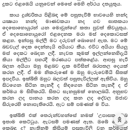
දුකට එළඹෙයි යනුවෙන් මෙසේ මෙහි අර්ථය දතයුතුය.
කාය දුශ්චරිතය පිළිබඳ මේ පසුතැවීම් භාවයෙහි නන්ද
යක්‍ෂයා නන්ද මාණවකයා නද ගව ඝාතකයා
දෙසොහොයුරන් යන මොවුන්ගේ කතා පුවත් කිවයුතුය.
ඒ දෙසොහොයුරෝ එළදෙනක මරා මස් දෙකොටසක්
කළහ. ඉන්පසු මල්ලී මට දරුවන් බොහෝ ඇත. මට මේ
බඩවැල් දෙක දෙන්නැයි අයියාට කීය. එවිට අයියා සියලු
මස් දෙකට බෙදන ලදී. නැවත කුමක් ඉල්ලන්නෙහිදැයි
කියා මල්ලීට පහරදී මරණයට පත්කළේය. ආපසු හැරී
බලන අයියා ඔහු මළබව දැක මවිසින් බරපතල දෙයක්
කරන ලදී. ඒ මම නිකරුණේ ම ඔහු මැරුවෙමියි සිතක්
ඉපදවීය. ඉක්බිති ඔහුට බලවත් පසුතැවිල්ලක් ඇතිවිය. ඔහු
සිටගෙන සිටින තැනදී ද හිඳගෙන සිටින තැනදී ද ඒ
කර්මය ම සිහිකරයි. සිතට සැනසුමක් නොලබයි. අනුභව
කරන ලද පානය කරන ලද කන ලද දේවල ඔජාව
සිරුරෙහි නොපැතිරෙයි. ඇට සම් පමණක් ම විය.
ඉක්බිති එක් තෙරුන්වහන්සේ නමක් ‘උපාසක, ඔබ
ඉතාම කෙට්ටුය. ඇටසම් පමණක් ඇත. ඔබේ රෝගය
කෙබඳු ද? නැතිනම් කිසියම් පසුතැවිලි වන කර්මයක්