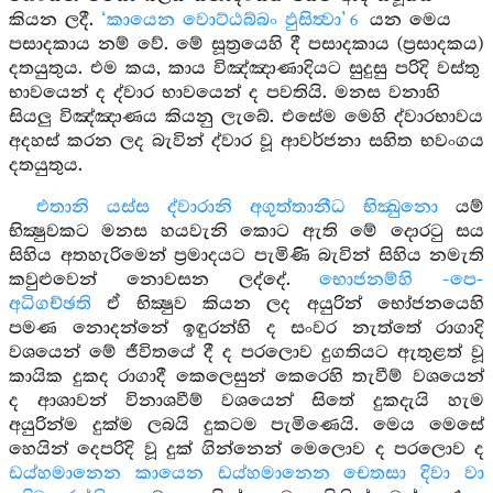
කියන ලදී.
‘කායෙන වොට්ඨබ්බං ඵුසිත්‍වා’
යන මෙය
6
පසාදකාය නම් වේ. මේ සූත්‍රයෙහි දී පසාදකාය (ප්‍රසාදකය)
දතයුතුය. එම කය, කාය විඤ්ඤාණාදියට සුදුසු පරිදි වස්තු
භාවයෙන් ද ද්වාර භාවයෙන් ද පවතියි. මනස වනාහි
සියලු විඤ්ඤාණය කියනු ලැබේ. එසේම මෙහි ද්වාරභාවය
අදහස් කරන ලද බැවින් ද්වාර වූ ආවර්ජනා සහිත භවංගය
දතයුතුය.
එතානි යස්ස ද්වාරානි අගුත්තානීධ භික්‍ඛුනො
යම්
භික්‍ෂුවකට මනස හයවැනි කොට ඇති මේ දොරටු සය
සිහිය අතහැරිමෙන් ප්‍රමාදයට පැමිණි බැවින් සිහිය නමැති
කවුළුවෙන් නොවසන ලද්දේ.
භොජනම්හි -පෙ-
අධිගච්ඡති
ඒ භික්‍ෂුව කියන ලද අයුරින් භෝජනයෙහි
පමණ නොදන්නේ ඉඳුරන්හි ද සංවර නැත්තේ රාගාදි
වශයෙන් මේ ජීවිතයේ දී ද පරලොව දුගතියට ඇතුළත් වූ
කායික දුකද රාගාදී කෙලෙසුන් කෙරෙහි තැවීම් වශයෙන්
ද ආශාවන් විනාශවීම් වශයෙන් සිතේ දුකදැයි හැම
අයුරින්ම දුක්ම ලබයි දුකටම පැමිණෙයි. මෙය මෙසේ
හෙයින් දෙපරිදි වූ දුක් ගින්නෙන් මෙලොව ද පරලොව ද
ඩය්හමානෙන කායෙන ඩය්හමානෙන චෙතසා දිවා වා