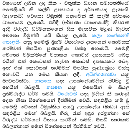
වශයෙන් ලබන ලද තික - චතුක්ක ධ්‍යාන සමාපත්තියේ.
මෛත්‍රියයි කී කල්හි උපචාරය ද අර්පණාවද ලැබෙයි.
(ගැනෙයි) චෙතො විමුත්ති යනුවෙන් කී කල්හි අර්පණා
ධ්‍යානයම ලැබෙයි. එහිදී (අර්පණා ධ්‍යානයේදී) නීවරණ
ආදී විරුද්ධ ධර්මයන්ගෙන් සිත මැනවින් මිදුණ බැවින්
චෙතො විමුත්ති යයි කියනු ලැබේ.
කලං නාග්ඝන්ති
සොළසිං
යනු මෛත්‍රී බ්‍රහ්ම විහාරයේ දාසයෙන් කොටසක්
තරම්වත් ඕපධික පුණ්‍යක්‍රියා වස්තු නොවටී. මෛත්‍රී
චේතෝ විමුක්තියේ විපාකය කොටස් දහසයකට බෙදා
එයින් එක් කොටසක් නැවත කොටස් දහසයකට බෙදා
ඉන් එක් කොටසක් තරම්වත් ඕපධික පුණ්‍යක්‍රියා වස්තු
නොවටී යන මෙය කියන ලදී.
අධිග්ගහෙත්‍වා
යනු
මැඩපවත්වා.
භාසතෙ
යනු උපක්ලේශවලින් පිරිසිදු වූ
හෙයින් බබළයි.
තපතෙ
යනු එහෙයින් ම සියලු
ප්‍රතිවිරුද්ධ ධර්ම තවයි.
විරොචති
යනු මුලින් කී කරුණු
දෙක නිසා විශේෂයෙන් දීප්තිමත් වෙයි. සඳඑළිය නම් වූ
මෛත්‍රී චේතෝ විමුක්තිය පහවූ උපක්ලේශ (බාධා) ඇති
සඳඑළිය මෙන් බබළයි. හිරු රැස් අඳුර දුරළන්නා සේ
විරුද්ධ ධර්මයන් විනාශ කරමින් තමයි. ඕසධී තාරකාව
බබලන්නාක් මෙන් විශේෂයෙන් දීප්තිමත් වෙයි.