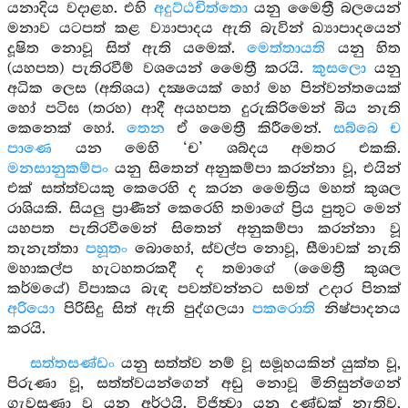
යනාදිය වදාළහ. එහි
අදුට්ඨචිත්තො
යනු මෛත්‍රී බලයෙන්
මනාව යටපත් කළ ව්‍යාපාදය ඇති බැවින් ඛ්‍යාපාදයෙන්
දූෂිත නොවූ සිත් ඇති යමෙක්.
මෙත්තායති
යනු හිත
(යහපත) පැතිරවීම් වශයෙන් මෛත්‍රී කරයි.
කුසලො
යනු
අධික ලෙස (අතිශය) දක්‍ෂයෙක් හෝ මහ පින්වන්තයෙක්
හෝ පටිඝ (තරහ) ආදී අයහපත දුරුකිරිමෙන් බිය නැති
කෙනෙක් හෝ.
තෙන
ඒ මෛත්‍රී කිරීමෙන්.
සබ්බෙ ච
පාණෙ
යන මෙහි ‘ච’ ශබ්දය අමතර එකකි.
මනසානුකම්පං
යනු සිතෙන් අනුකම්පා කරන්නා වූ, එයින්
එක් සත්ත්වයකු කෙරෙහි ද කරන මෛත්‍රිය මහත් කුශල
රාශියකි. සියලු ප්‍රාණීන් කෙරෙහි තමාගේ ප්‍රිය පුතුට මෙන්
යහපත පැතිරවීමෙන් සිතෙන් අනුකම්පා කරන්නා වූ
තැනැත්තා
පහූතං
බොහෝ, ස්වල්ප නොවූ, සීමාවක් නැති
මහාකල්ප හැටහතරකදී ද තමාගේ (මෛත්‍රී කුශල
කර්මයේ) විපාකය බැඳ පවත්වන්නට සමත් උදාර පිනක්
අරියො
පිරිසිදු සිත් ඇති පුද්ගලයා
පකරොති
නිෂ්පාදනය
කරයි.
සත්තසණ්ඩං
යනු සත්ත්ව නම් වූ සමූහයකින් යුක්ත වූ,
පිරුණා වූ, සත්ත්වයන්ගෙන් අඩු නොවූ මිනිසුන්ගෙන්
ගැවසුණා වූ යන අර්ථයි. විජිත්‍වා යනු දණ්ඩක් නැතිව,