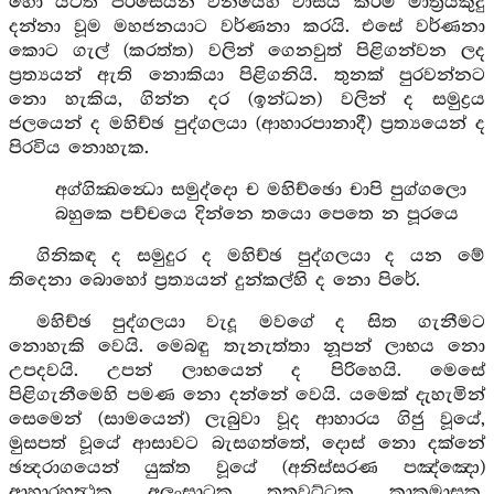
හෝ යටත් පිරිසෙයින් වනයෙහි වාසය කිරීම් මාත්‍රයකුදු
දන්නා වූම මහජනයාට වර්ණනා කරයි. එසේ වර්ණනා
කොට ගැල් (කරත්ත) වලින් ගෙනවුත් පිළිගන්වන ලද
ප්‍රත්‍යයන් ඇති නොකියා පිළිගනියි. තුනක් පුරවන්නට
නො හැකිය, ගින්න දර (ඉන්ධන) වලින් ද සමුද්‍රය
ජලයෙන් ද මහිච්ඡ පුද්ගලයා (ආහාරපානාදී) ප්‍රත්‍යයෙන් ද
පිරවිය නොහැක.
අග්ගික්‍ඛන්‍ධො සමුද්දො ච මහිච්ඡො චාපි පුග්ගලො
බහුකෙ පච්චයෙ දින්නෙ තයො පෙතෙ න පූරයෙ
ගිනිකඳ ද සමුදුර ද මහිච්ඡ පුද්ගලයා ද යන මේ
තිදෙනා බොහෝ ප්‍රත්‍යයන් දුන්කල්හි ද නො පිරේ.
මහිච්ඡ පුද්ගලයා වැදූ මවගේ ද සිත ගැනීමට
නොහැකි වෙයි. මෙබඳු තැනැත්තා නූපන් ලාභය නො
උපදවයි. උපන් ලාභයෙන් ද පිරිහෙයි. මෙසේ
පිළිගැනීමෙහි පමණ නො දන්නේ වෙයි. යමෙක් දැහැමින්
සෙමෙන් (සාමයෙන්) ලැබුවා වූද ආහාරය ගිජු වූයේ,
මුසපත් වූයේ ආසාවට බැසගත්තේ, දොස් නො දක්නේ
ඡන්‍දරාගයෙන් යුක්ත වූයේ (අනිස්සරණ පඤ්ඤො)
ආහාරහත්‍ථක, අලංසාටක, තත්‍රවට්ටක, කාකමාසක,