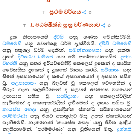
ප්‍රථම වර්ගය
1. පඨමබික්ඛු සූත්‍ර වර්ණනාව
දුක නිපාතයෙහි
ද්වීහි
යනු ගණන වෙන්කිරිමයි.
ධම්මෙහි
යනු වෙන්කළ ධර්ම දැක්වීමයි.
ද්වීහි ධම්මෙහි
යනු අකුශල ධර්ම දෙකින්.
සමන්නාගතො
යනු යුක්ත
වූයේ.
දිට්ඨෙව ධම්මෙ
යන මේ ආත්මභාවයෙහිම.
දුක්‍ඛං
විහරති
යනු සතර ඉරියව්වෙහිදී කෙලෙස් දුකෙන් ද කායික
චෛතසික දුකෙන් ද දුකසේ වාසය කරයි.
සවිඝාතං
යනු
සිතේ අසහනයෙන් ද කයේ අසහනයෙන් ද අසහන සහිත
වූ.
සඋපායාසං
යනු බලවත් වූ කෙලෙස් වෙහෙසින් ද
සිරුර ගැන කලකිරීමෙන් ද බලවත් වෙහෙස වශයෙන්
උපායාස සහිත වූ.
සපරිළාහං
යනු කෙලෙස්වලින්
තැවීමෙන් ද කෙලෙස්වලින් දැවීමෙන් ද දාහය සහිත වූ.
කායස්ස
භෙදා
යනු උපාදින්න ස්කන්ධ පරිත්‍යාගයෙන්
පරම්මරණා
යනු එයට අනතුරුව මතු උපන් ස්කන්ධයන්
ගැනීමෙහි. නැතහොත් ‘කායස්ස භෙදා’ යනු ජීවිත ඉන්‍ද්‍රිය
නැසීයාමෙන්. ‘පරම්මරණා’ යනු චුතියෙන් මතු.
දුග්ගති