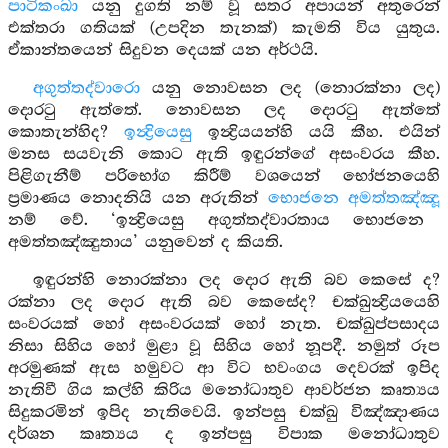
පාටිකංඛා
යනු දුගති නම් වූ සතර අපායන් අතුරෙන්
එක්තරා ගතියක් (උපදින තැනක්) කැමති විය යුතුය.
ඒකාන්තයෙන් සිදුවන දෙයක් යන අර්ථයි.
අගුත්තද්වාරො
යනු නොවසන ලද (නොරක්නා ලද)
දොරටු ඇත්තේ. නොවසන ලද දොරටු ඇත්තේ
කොතැන්හිද?
ඉන්‍ද්‍රියෙසු
ඉන්‍ද්‍රියයන්හි යයි කීහ. එයින්
මනස සයවැනි කොට ඇති ඉඳුරන්ගේ අසංවරය කීහ.
පිළිගැනීම් පරිභෝග කිරීම් වශයෙන් භෝජනයෙහි
ප්‍රමාණය නොදනියි යන අරුතින්
භොජනෙ අමත්තඤ්ඤූ
නම් වේ. ‘ඉන්‍ද්‍රියෙසු අගුත්තද්වාරතාය භොජනෙ
අමත්තඤ්ඤුතාය’ යනුවෙන් ද කියති.
ඉඳුරන්හි නොරක්නා ලද දොර ඇති බව කෙසේ ද?
රක්නා ලද දොර ඇති බව කෙසේද? චක්ඛුන්‍ද්‍රියයෙහි
සංවරයක් හෝ අසංවරයක් හෝ නැත. චක්ඛුප්පසාදය
නිසා සිහිය හෝ මුළා වූ සිහිය හෝ නූපදී. නමුත් රූප
අරමුණක් ඇස හමුවට ආ විට භවංගය දෙවරක් ඉපිද
නැතිවී ගිය කල්හි කිරිය මනෝධාතුව ආවර්ජන කෘත්‍යය
සිදුකරමින් ඉපිද නැතිවෙයි. ඉන්පසු චක්ඛු විඤ්ඤාණය
දර්ශන කෘත්‍යය ද ඉන්පසු විපාක මනෝධාතුව