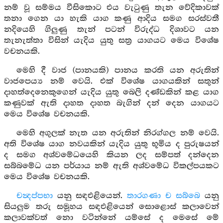
නම් වූ සම්මය වීසිකොට එය වැටුණු තැන වේදිකාවක්
තනා ගෙන යා හැකි යාග කණු ආදිය සමග සරස්වතී
නදියෙහි ගිලුණු තැන් පටන් විරුද්ධ දිශාවට යන
තැනැත්තා විසින් යැදිය යුතු සත්‍ර යාගයට මෙය විශේෂ
වචනයකි.
මෙහි දී වාජ (පානයකි) පානය කරති යන අරුතින්
වාජපෙය්‍ය නම් වෙයි. එක් විශේෂ යාගයකින් සතුන්
දාහත්දෙනෙකුගෙන් යැදිය යුතු බෙලි දණ්ඩකින් කළ යාග
කණුවක් ඇති දාහත දාහත බැගින් දන් දෙන යාගයට
මෙය විශේෂ වචනයකි.
මෙහි අගුලක් නැත යන අරුතින් නිරග්ගල නම් වෙයි.
අති විශේෂ යාග නවයකින් යැදිය යුතු භූමිය ද පුරුෂයන්
ද සමග අශ්වමේධයෙහි කියන ලද සම්පත් දන්දෙන
සබ්බමේධ යන පර්යාය නම් ඇති අශ්වමේධ විකල්පයකට
මෙය විශේෂ වචනයකි.
චන්‍දප්පභා
යනු සඳඑළියෙන්.
තාරගණා ච සබ්බෙ
යනු
සියලුම තරු සමූහය සඳඑළියෙන් සොළොස් කලාවෙන්
කලාවක්වත් නො වටින්නේ යම්සේ ද මෙසේ මේ