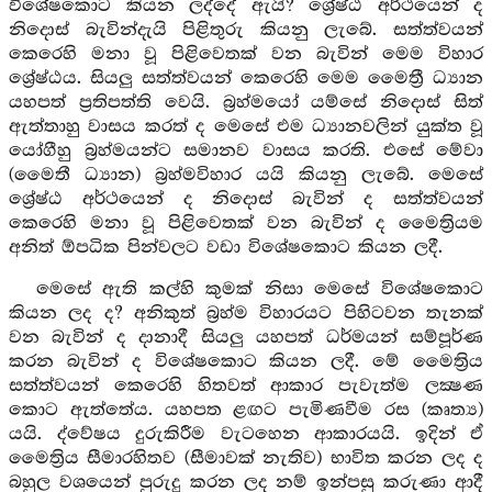
විශේෂකොට කියන ලද්දේ ඇයි? ශ්‍රේෂ්ඨ අර්ථයෙන් ද
නිදොස් බැවින්දැයි පිළිතුරු කියනු ලැබේ. සත්ත්වයන්
කෙරෙහි මනා වූ පිළිවෙතක් වන බැවින් මෙම විහාර
ශ්‍රේෂ්ඨය. සියලු සත්ත්වයන් කෙරෙහි මෙම මෛත්‍රී ධ්‍යාන
යහපත් ප්‍රතිපත්ති වෙයි. බ්‍රහ්මයෝ යම්සේ නිදොස් සිත්
ඇත්තාහු වාසය කරත් ද මෙසේ එම ධ්‍යානවලින් යුක්ත වූ
යෝගීහු බ්‍රහ්මයන්ට සමානව වාසය කරති. එසේ මේවා
(මෛතී ධ්‍යාන) බ්‍රහ්මවිහාර යයි කියනු ලැබේ. මෙසේ
ශ්‍රේෂ්ඨ අර්ථයෙන් ද නිදොස් බැවින් ද සත්ත්වයන්
කෙරෙහි මනා වූ පිළිවෙතක් වන බැවින් ද මෛත්‍රියම
අනිත් ඕපධික පින්වලට වඩා විශේෂකොට කියන ලදී.
මෙසේ ඇති කල්හි කුමක් නිසා මෙසේ විශේෂකොට
කියන ලද ද? අනිකුත් බ්‍රහ්ම විහාරයට පිහිටවන තැනක්
වන බැවින් ද දානාදී සියලු යහපත් ධර්මයන් සම්පූර්ණ
කරන බැවින් ද විශේෂකොට කියන ලදී. මේ මෛත්‍රිය
සත්ත්වයන් කෙරෙහි හිතවත් ආකාර පැවැත්ම ලක්‍ෂණ
කොට ඇත්තේය. යහපත ළඟට පැමිණවීම රස (කෘත්‍ය)
යයි. ද්වේෂය දුරුකිරීම වැටහෙන ආකාරයයි. ඉදින් ඒ
මෛත්‍රිය සීමාරහිතව (සීමාවක් නැතිව) භාවිත කරන ලද ද
බහුල වශයෙන් පුරුදු කරන ලද නම් ඉන්පසු කරුණා ආදී