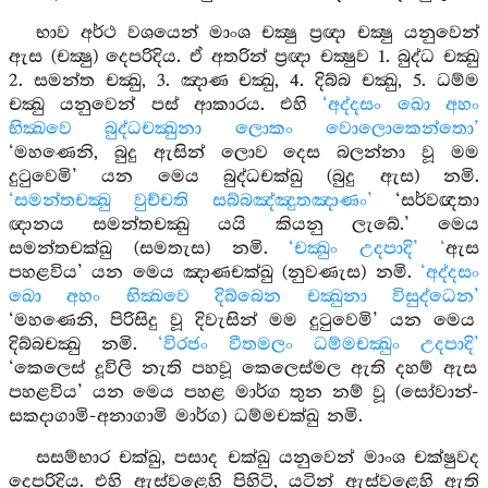
භාව අර්ථ වශයෙන් මාංශ චක්‍ෂු ප්‍රඥා චක්‍ෂු යනුවෙන්
ඇස (චක්‍ෂු) දෙපරිදිය. ඒ අතරින් ප්‍රඥා චක්‍ෂුව 1. බුද්ධ චක්‍ඛු
2. සමන්ත චක්‍ඛු, 3. ඤාණ චක්‍ඛු, 4. දිබ්බ චක්‍ඛු, 5. ධම්ම
චක්‍ඛු යනුවෙන් පස් ආකාරය. එහි
‘අද්දසං ඛො අහං
භික්‍ඛවෙ බුද්ධචක්‍ඛුනා ලොකං වොලොකෙන්තො’
‘මහණෙනි, බුදු ඇසින් ලොව දෙස බලන්නා වූ මම
දුටුවෙමි’ යන මෙය බුද්ධචක්ඛු (බුදු ඇස) නමි.
‘සමන්තචක්‍ඛු වුච්චති සබ්බඤ්ඤුතඤාණං’
‘සර්වඥතා
ඥානය සමන්තචක්‍ඛු යයි කියනු ලැබේ.’ මෙය
සමන්තචක්ඛු (සමතැස) නමි.
‘චක්‍ඛුං උදපාදි’ ‘
ඇස
පහළවිය’ යන මෙය ඤාණචක්ඛු (නුවණැස) නමි.
‘අද්දසං
ඛො අහං භික්‍ඛවෙ දිබ්බෙන චක්‍ඛුනා විසුද්ධෙන’
‘මහණෙනි, පිරිසිදු වූ දිවැසින් මම දුටුවෙමි’ යන මෙය
දිබ්බචක්‍ඛු නමි.
‘විරජං වීතමලං ධම්මචක්‍ඛුං උදපාදි’
‘කෙලෙස් දූවිලි නැති පහවූ කෙලෙස්මල ඇති දහම් ඇස
පහළවිය’ යන මෙය පහළ මාර්ග තුන නම් වූ (සෝවාන්-
සකදාගාමි-අනාගාමි මාර්ග) ධම්මචක්ඛු නමි.
සසම්භාර චක්ඛු, පසාද චක්ඛු යනුවෙන් මාංශ චක්ෂුවද
දෙපරිදිය. එහි ඇස්වළෙහි පිහිටි, යටින් ඇස්වළෙහි ඇති