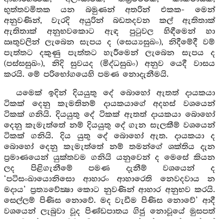
භුත්තවමිතක යන බමුණන් අතරින් එකක- මෙන්
අනුවණින්, වැරදි අයුරින් බඩතදවන කල් ඇතිතාක්
ඇතිතාක් අනුභවකොට ඇඳ පුටුවල හිඳීමෙන් හා
ඍතුවලින් ලැබෙන සැපය ද (සෙය්‍යසුඛං), නිදීමේදී වම්
පැත්තට දකුණු පැත්තට හැරීමෙන් ලැබෙන සැපය ද
(පස්සසුඛං), නිදි සුවයද (මිද්ධසුඛං) අනුව යෙදී වාසය
කරයි. මේ පරිභෝගයෙහි පමණ නොදැනීමයි.
යමෙක් ඉදින් දියයුතු දේ බොහෝ ඇතත් දායකයා
ටිකක් දෙනු කැමතිනම් දායකයාගේ අදහස් වශයෙන්
ටිකක් ගනියි. දියයුතු දේ ටිකක් ඇතත් දායකයා බොහෝ
දෙනු කැමැත්තේ නම් දියයුතු දේ ගැන සැලකීම් වශයෙන්
ටිකක් ගනියි. දිය යුතු දේ බොහෝ ඇත. දායකයා ද
බොහෝ දෙනු කැමැත්තේ නම් තමන්ගේ ශක්තිය දැන
ප්‍රමාණයෙන් යුක්තවම ගනියි යනුවෙන් ද මෙසේ කියන
ලද පිළිගැනීමේ පමණ දැනීම් වශයෙන් ද
‘පටිසංඛායොනිසො ආහාරං ආහාරෙති නෙවදවාය න
මදාය’ ප්‍රත්‍යවේක්‍ෂා කොට නුවණින් ආහාර අනුභව කරයි.
සෙල්ලම් පිණිස නොවේ. මද වැඩීම පිණිස නොවේ’ ආදී
වශයෙන් ලැබුවා වූද පිණ්ඩපාතය ගිජු නොවූයේ මුසපත්