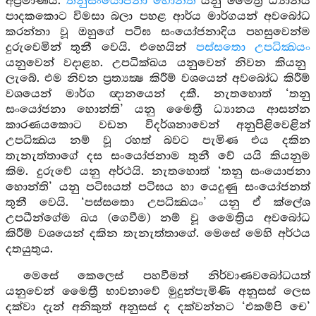
අප්‍රමාණය.
තනුසංයොජනා හොන්ති
යනු මෛත්‍රී ධ්‍යානය
පාදකකොට විමසා බලා පහළ ආර්ය මාර්ගයන් අවබෝධ
කරන්නා වූ ඔහුගේ පටිඝ සංයෝජනාදිය පහසුවෙන්ම
දුරුවෙමින් තුනී වෙයි. එහෙයින්
පස්සතො උපධික්‍ඛයං
යනුවෙන් වදාළහ. උපධික්ඛය යනුවෙන් නිවන කියනු
ලැබේ. එම නිවන ප්‍රත්‍යක්‍ෂ කිරීම් වශයෙන් අවබෝධ කිරීම්
වශයෙන් මාර්ග ඥානයෙන් දකී. නැතහොත් ‘තනු
සංයෝජනා හොන්ති’ යනු මෛත්‍රී ධ්‍යානය ආසන්න
කාරණයකොට වඩන විදර්ශනාවෙන් අනුපිළිවෙළින්
උපධික්‍ඛය නම් වූ රහත් බවට පැමිණ එය දකින
තැනැත්තාගේ දස සංයෝජනාම තුනී වේ යයි කියනුම
කිම. දුරුවේ යනු අර්ථයි. නැතහොත් ‘තනු සංයොජනා
හොන්ති’ යනු පටිඝයත් පටිඝය හා යෙදුණු සංයෝජනත්
තුනී වෙයි. ‘පස්සතො උපධික්‍ඛයං’ යනු ඒ ක්ලේශ
උපධීන්ගේම ඛය (ගෙවීම) නම් වූ මෛත්‍රිය අවබෝධ
කිරීම් වශයෙන් දකින තැනැත්තාගේ. මෙසේ මෙහි අර්ථය
දතයුතුය.
මෙසේ කෙලෙස් පහවීමත් නිර්වාණවබෝධයත්
යනුවෙන් මෛත්‍රී භාවනාවේ මුදුන්පැමිණි අනුසස් ලෙස
දක්වා දැන් අනිකුත් අනුසස් ද දක්වන්නට ‘එකම්පි චෙ’