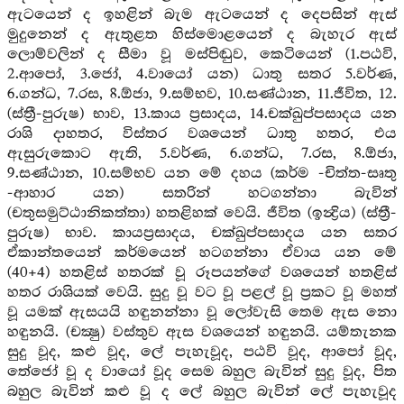
ඇටයෙන් ද ඉහළින් බැම ඇටයෙන් ද දෙපසින් ඇස්
මුදුනෙන් ද ඇතුළත හිස්මොළයෙන් ද බැහැර ඇස්
ලොම්වලින් ද සීමා වූ මස්පිඬුව, කෙටියෙන් (1.පඨවි,
2.ආපෝ, 3.ජෝ, 4.වායෝ යන) ධාතු සතර 5.වර්ණ,
6.ගන්ධ, 7.රස, 8.ඕජා, 9.සම්භව, 10.සණ්ඨාන, 11.ජීවිත, 12.
(ස්ත්‍රී-පුරුෂ) භාව, 13.කාය ප්‍රසාදය, 14.චක්ඛුප්පසාදය යන
රාශි දාහතර, විස්තර වශයෙන් ධාතු හතර, එය
ඇසුරුකොට ඇති, 5.වර්ණ, 6.ගන්ධ, 7.රස, 8.ඕජා,
9.සණ්ඨාන, 10.සම්භව යන මේ දහය (කර්ම -චිත්ත-සෘතු
-ආහාර යන) සතරින් හටගන්නා බැවින්
(චතුසමුට්ඨානිකත්තා) හතළිහක් වෙයි. ජීවිත (ඉන්‍ද්‍රිය) (ස්ත්‍රී-
පුරුෂ) භාව. කායප්‍රසාදය, චක්ඛුප්පසාදය යන සතර
ඒකාන්තයෙන් කර්මයෙන් හටගන්නා ඒවාය යන මේ
(40+4) හතළිස් හතරක් වූ රූපයන්ගේ වශයෙන් හතළිස්
හතර රාශියක් වෙයි. සුදු වූ වට වූ පළල් වූ ප්‍රකට වූ මහත්
වූ යමක් ඇසයයි හඳුනන්නා වූ ලෝවැසි තෙම ඇස නො
හඳුනයි. (චක්‍ෂු) වස්තුව ඇස වශයෙන් හඳුනයි. යම්තැනක
සුදු වූද, කළු වූද, ලේ පැහැවූද, පඨවි වූද, ආපෝ වූද,
තේජෝ වූ ද වායෝ වූද සෙම බහුල බැවින් සුදු වූද, පිත
බහුල බැවින් කළු වූ ද ලේ බහුල බැවින් ලේ පැහැවූද