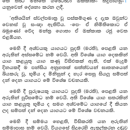
තෙ තත්‍ථ මන්තෙ ගන්‍ථෙත්‍වා ඔක්කාකං තදුපාගමුං
1
යනුවෙන් දේශනා කරන ලදී.
‘අතිශයින් ස්වල්පමාත්‍ර වූ පස්කම්ගුණ ද දැක ඔවුන්ට
වෙනස් වූ සංඥා ඇතිවිය. -පෙ- ඒ නිමිතිකොට ඒ
බමුණෝ වේද මන්ත්‍ර ගොතා ඒ ඔක්කාක රජු වෙත
එළඹියහ.
මෙහි දී අශ්වයකු යාගයට පුදති (මරති), පෙළති යන
අරුතින් අස්සමේධ නම් වෙයි. අති විශේෂ යාග දෙකකින්
යාග කළයුතු යාග කණු විසිඑකක් ඇති, එක් මැදුම්
දිනයකදී ම පන්සිය අනූහතක් සත්ත්වයන් ඝාතනයෙන්
බියකරු වූ, භූමිය ද මිනිසුන් ද හැර සෙසු සියලු සම්පත්
දන් දෙන යාගයට මේ විශේෂ වචනයකි.
මෙහි දී පුරුෂයකු යාගයට පුදති (මරති), පෙළති යන
අරුතින් පුරිසමේධ නම් වෙයි. අති විශේෂ යාග සතරකින්
යාග කළයුතු භූමිය ද සමග අශ්වමේධ යාගයේ දී කියන
ලද සම්පත් දන් දෙන යාගයට මේ විශේෂ වචනයකි.
මෙහි දී සම්මය හෙළති, වීසිකරති යන අරුතින්
සම්මාපාස නම් වෙයි. වියගසේ සිදුරෙහි ඇතුල්කරන දඬුව