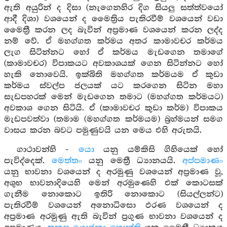
ඇති අයුරින් ද දිසා (නැගෙනහිර දිග සියලු සත්ත්වයෝ
ආදී දිශා) වශයෙන් ද මෛත්‍රිය පැතිරවීම් වශයෙන් වඩා
මෛත්‍රී කරන ලද බැවින් අප්‍රමාණ වශයෙන් කරන ලද්ද
නම් වේ. ඒ මහග්ගත කර්මය අතර කාමාවචර කර්මය
ලැග සිටින්නට හෝ ඒ කර්මය මැඩගෙන තමාගේ
(කාමාවචර) විපාකයට අවකාශයක් ගෙන සිටින්නට හෝ
හැකි නොවෙයි. ඉක්බිති මහග්ගත කර්මයම ඒ කුඩා
කර්මය ස්වල්ප ජලයක් යට කරගෙන සිටින මහා
සැඩපහරක් මෙන් මැඩගෙන තමාට (මහග්ගත කර්මයට)
අවකාශ ගෙන සිටියි. ඒ (කාමාවචර කුඩා කර්ම) විපාකය
මැඩපවත්වා (තමාම (මහග්ගත කර්මයම) බ්‍රහ්මයන් සමග
වාසය කරන බවට පමුණුවයි යන මෙය එහි අරුතයි.
ගාථාවන්හි -
යො
යනු යම්කිසි ගිහියෙක් හෝ
පැවිද්දෙක්.
මෙත්තං
යනු මෙත්‍රී ධ්‍යානයයි.
අප්පමාණං
යනු භාවනා වශයෙන් ද අරමුණු වශයෙන් අප්‍රමාණ වූ,
අශුභ භාවනාදියෙහි මෙන් අරමුණෙහි එක් කොටසක්
ගැනීම නොකොට ඉතිරි නොකොට (සියල්ලන්ට)
පැතිරවීම් වශයෙන් අනොධිසො ඵරණ වශයෙන් ද
අප්‍රමාණ අරමුණු ඇති බැවින් ප්‍රගුණ භාවනා වශයෙන් ද