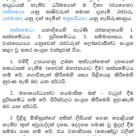
ආයුධයක් නැතිව ධර්මයෙන් ම දිනා (ජයගෙන).
රාජිසයො
යනු සෘෂිවරුන් සමාන දැහැමි රජවරු.
යජමානා
යනු දන් දෙමින්
අනුපරියගා
යනු හැසිරුණාහුය.
අස්සමෙධං
යනාදියෙහි පැරණි රජකාලයෙහි 1.
සස්සමේධය, 2. පුරිසමේධය, 3. සම්මාපාසය, 4.
වාජපෙය්‍යය යනුවෙන් රජවරුන් ලෝකවාසීන්ට සංග්‍රහ
කළා වූ සතර සංග්‍රහ වස්තුවක් විය.
1. එහිදී උපයාගනු ලබන අස්වැන්නෙන් දහයෙන්
කොටසක් ගැනීම (හෙවත් මහජනයාට දීම) සස්සමේධය
නම් වේ. ගොවිතැන් කිරීමෙහි ශස්‍ය පිළියෙළ කිරීමෙහි
නුවණ ඇති බව යන අර්ථයි.
2. මහායෝධයන්ට හයමාසික බත් - වැටුප් දීම
පුරිසමේධ නම් වේ. පිරිස්වලට සංග්‍රහ කිරීමෙහි නුවණැති
බව යන අර්ථයි.
3 දිළිඳු මිනිසුන්ගේ අතින් ලිපියක් ගෙන පොළියක්
නැතිව තුන් අවුරුද්දක් දහස, දෙදහස පමණ වූ මුදල් දීම
සම්මා පාස නම් වේ. එය වනාහිපාස (තොණ්ඩු) වලින්