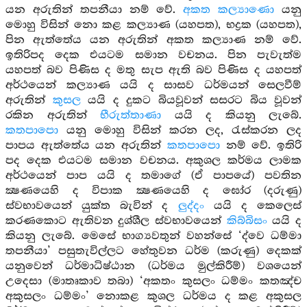
යන අරුතින් තපනීයා නම් වේ.
අකත කල්‍යාණො
යනු
මොහු විසින් නො කළ කල්‍යාණ (යහපත), භද්‍රක (යහපත),
පින ඇත්තේය යන අරුතින් අකත කල්‍යාණ නම් වේ.
ඉතිරිපද දෙක එයටම සමාන වචනය. පින පැවැත්ම
යහපත් බව පිණිස ද මතු සැප ඇති බව පිණිස ද යහපත්
අර්ථයෙන් කල්‍යාණ යයි ද සාසව ධර්මයන් සෙලවීම්
අරුතින්
කුසල
යයි ද දුකට බියවූවන් සසරට බිය වූවන්
රකින අරුතින්
භීරුත්තාණා
යයි ද කියනු ලැබේ.
කතපාපො
යනු මොහු විසින් කරන ලද, රැස්කරන ලද
පාපය ඇත්තේය යන අරුතින්
කතපාපො
නම් වේ. ඉතිරි
පද දෙක එයටම සමාන වචනය. අකුශල කර්මය ලාමක
අර්ථයෙන් පාප යයි ද තමාගේ (ඒ පාපයේ) පවතින
ක්‍ෂණයෙහි ද විපාක ක්‍ෂණයෙහි ද ඝෝර (දරුණු)
ස්වභාවයෙන් යුක්ත බැවින් ද
ලුද්දං
යයි ද කෙලෙස්
කරණකොට ඇතිවන දුශ්ශීල ස්වභාවයෙන්
කිබ්බිසං
යයි ද
කියනු ලැබේ. මෙසේ භාග්‍යවතුන් වහන්සේ ‘ද්වෙ ධම්මා
තපනීයා’ පසුතැවිල්ලට හේතුවන ධර්ම (කරුණු) දෙකක්
යනුවෙන් ධර්මාධිෂ්ඨාන (ධර්මය මුල්කිරීම්) වශයෙන්
උදෙසා (මාතෘකාව තබා) ‘අකතං කුසලං ධම්මං කතඤ්ච
අකුසලං ධම්මං’ නොකළ කුශල ධර්මය ද කළ අකුසල