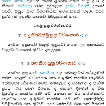
යදිවා රත්තිං
දැවෙන කයින් දැවෙන සිතින් දවල් ද රෑ ද
නිතරම
තාදිසො
එබඳු පුද්ගලයා
දුක්‍ඛං විහරති
දුකසේ
වසයි. ඔහුට සැප විහරණයක හටගැන්මක් නැත. සසර
දුක්වලින් ඉවත්ව යාමෙහි කිවයුත්තක් නැත.
පළමු සූත්‍ර වර්ණනාවයි.
2. දුතියබික්ඛු සූත්‍ර වර්ණනාව
දෙවන සූත්‍රයෙහි (පළමු සූත්‍රයට) කියන ලද ආකාරයට
විරුද්ධ වශයෙන් අර්ථය දතයුතුය.
3. තපනීය සූත්‍ර වර්ණනාව
තෙවන සූත්‍රයෙහි
තපනීයා
යනු මෙලොවත් පරලොවත්
තවත් පෙළත්, වෙහෙසත් යන අරුතින් තපනීය (තැවීමට
හේතුවන) ධර්මයෝ වෙත්. මෙලොව ද පරලොව ද තැවීම
දුකය. එය පහල වීමෙන් ද අනුබල දීමෙන් ද හිත
වූයේනුයි තපනීය නම් වේ. නොහොත් එය කරණකොට
තැවෙත් යන අරුතින් තපනීය නම් වේ. පසුතැවිල්ල
විපිළිසරවීම යන අර්ථයි. එයට හේතුවීම් වශයෙන් හිතවත්