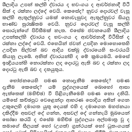
ශීලාදිය උපන් කල්හි ද්වාරය ද භවංගය ද ආවර්ජනාදී වීථි
සිත් ද රක්නා ලද්දේ වෙයි. කෙසේද? නුවර දොරවල් වැසූ
කල්හි ඇතුල්නුවර යමක් නොවැසුවද ඇතුල්නුවර සියලු
භාණ්ඩ සුරක්‍ෂිතම වෙයි. නුවර දොරවල් වැසූ කල්හි
සොරුන්ගේ පිවිසීමක් නැත. එසේම ජවනයෙහි ශීලාදිය
උපන්කල්හි ද්වාරය ද භවංගය ද ආවර්ජනාදී වීථිසිත් ද
රක්නා ලද්දේ වෙයි. එහෙයින් ජවන් උපදින මොහොතෙහි
උපදින සිල්වත් බව ආදිය චක්ඛු ද්වාරයෙහි සංවරයයි
කියනු ලැබේ. අනිත් ද්වාරයන්හි ද මේ ක්‍රමයමයි. මෙසේ
ඉන්‍ද්‍රියයන්හි නොරක්නා ලද දොරටු ඇති බව ද රක්නා ලද
දොරටු ඇති බව ද දතයුතුය.
භෝජනයෙහි පමණ නොදැනීම කෙසේද? පමණ
දැනීම කෙසේද? යම් පුද්ගලයෙක් බොහෝ ආසා
ඇත්තෙක් (මහිච්ඡ) වී පිළිගැනීමෙහි පමණ නො දනියි.
යම්සේ කච්ඡපුට වෙළෙන්දා ආභරණ පොදිය අතින් ගෙන
උකුලෙහි දමාගත යුතු දෙයක් එහි ද දමාගෙන මහජනයා
දකිද්දීම අසවල් දේ ගන්න, අසවල් දේ ගන්නැයි මුඛයෙන්
ඝෝෂා කරයි ද එසේම මහිච්ඡ පුද්ගලයා අල්පමාත්‍ර වූ ද
තමාගේ සීලයක් හෝ (උගත්) ග්‍රන්ථයක් හෝ ධුතංගයක්