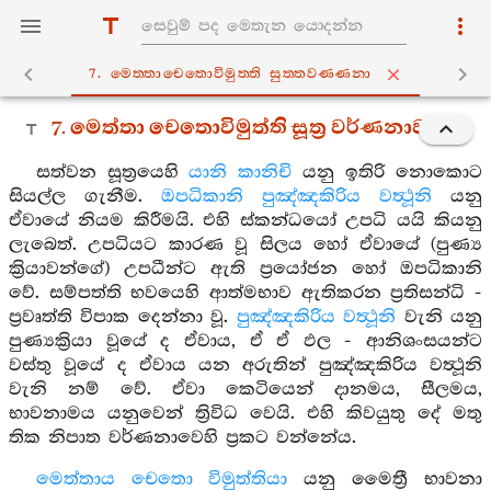
7. මෙත‍්තාචෙතොවිමුත‍්ති සුත‍්තවණ‍්ණනා
7. මෙත්තා චෙතොවිමුත්ති සූත්‍ර වර්ණනාව
සත්වන සූත්‍රයෙහි
යානි කානිචි
යනු ඉතිරි නොකොට
සියල්ල ගැනීම.
ඔපධිකානි පුඤ්ඤකිරිය වත්‍ථූනි
යනු
ඒවායේ නියම කිරීමයි. එහි ස්කන්ධයෝ උපධි යයි කියනු
ලැබෙත්. උපධියට කාරණ වූ සිලය හෝ ඒවායේ (පුණ්‍ය
ක්‍රියාවන්ගේ) උපධීන්ට ඇති ප්‍රයෝජන හෝ ඔපධිකානි
වේ. සම්පත්ති භවයෙහි ආත්මභාව ඇතිකරන ප්‍රතිසන්ධි -
ප්‍රවෘත්ති විපාක දෙන්නා වූ.
පුඤ්ඤකිරිය වත්‍ථූනි
වැනි යනු
පුණ්‍යක්‍රියා වූයේ ද ඒවාය, ඒ ඒ ඵල - ආනිශංසයන්ට
වස්තු වූයේ ද ඒවාය යන අරුතින් පුඤ්ඤකිරිය වත්‍ථූනි
වැනි නම් වේ. ඒවා කෙටියෙන් දානමය, සීලමය,
භාවනාමය යනුවෙන් ත්‍රිවිධ වෙයි. එහි කිවයුතු දේ මතු
තික නිපාත වර්ණනාවෙහි ප්‍රකට වන්නේය.
මෙත්තාය චෙතො විමුත්තියා
යනු මෛත්‍රී භාවනා