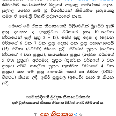
කිසියම්ම කාරණයකින් ඔහුගේ අකුශල වෛරයක් නැත.
පුද්ගල වෛර නම් වූ විරෝධයක් කිසියම්ම පුරුෂයකු
සමග ඒ මෛත්‍රී විහාරී පුද්ගලයාගේ නැත.
මෙසේ මේ ඒකක නිපාතයෙහි පිළිවෙළින් මුලසිට ඇති
සූත්‍ර දහතුන ද (පළමුවන වර්ගයේ සූත්‍ර 10+දෙවන
වර්ගයෙන් මුල් සූත්‍ර 3 = 13), සේඛ සුත්‍ර දෙක ද (දෙවන
වර්ගයේ 6 වන 7 වන සූත්‍ර දෙක) යන සූත්‍ර පසළොසෙහි
(15) නිවන (විවට්ට) කියන ලදී. නීවරණ සූත්‍රය (දෙවන
වර්ගයේ 4 වන සූත්‍රය), සංයෝජන සූත්‍රය (දෙවන වර්ගයේ
5 වන සූත්‍රය), අප්පමාද සූත්‍රය (තුන්වන වර්ගයේ 3 වන
සූත්‍රය) අට්ඨි සඤ්චය සූත්‍රය (තුන්වන වර්ගයේ 4 වන
සූත්‍රය) යන මේ සූත්‍ර හතරෙහි සසර හා නිවන (වට්ට-
විවට්ට) කියන ලදී. ඉතිරි සූත්‍රවල (අටෙහි) සසර ම කියන
ලදී.
පරමත්‍ථදීපනී බුද්දක නිකායට්ඨකථා
ඉතිවුත්තකයේ ඒකක නිපාත වර්ණනාව නිමියේ ය.
දුක නිපාතය