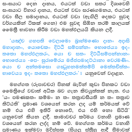
සංඝයාට දෙන දානය, එයටත් වඩා සතර දිශාවෙහි
සංඝයාට විහාර දානය, එයටත් වඩා සරණගමනය, එයටත්
වඩා සීල සමාදානය, එයටත් වඩා (ඇඟිලි දෙකට සුවඳ
වර්ගයකින් ටිකක් ගෙන) එම සුවඳ සිඹින තරම් කාලයක්
මෛත්‍රී භාවනා කිරීම වඩා මහත්ඵලයයි කියන ලදී.
‘යඤ්ච ගහපති වෙලාමො බ්‍රාහ්මණො දානං අදාසි
මහාදානං, යොචෙකං දිට්ඨි සම්පන්නං භොජෙය්‍ය ඉදං
තතො මහප්ඵලතරං, යො ච සතං දිට්ඨිසම්පන්නානං
භොජෙය්‍ය -පෙ- සුරාමේරය මජ්ජපමාදට්ඨානා වෙරමණිං.
යො ච අන්තමසො ගන්‍ධූහනමත්තම්පි මෙත්තචිත්තං
භාවෙය්‍ය ඉදං තතො මහප්ඵලතරං’
යනුවෙන් වදාළහ.
1
මහග්ගත (රූපාවචර) පිනක් බැවින් කුඩා පිනකට වඩා
මෛත්‍රියේ වඩාත් අධික බව ගැන කිවයුත්තක් නැත. එය
‘යං පමණකතං කම්මං න තං තත්‍රාවසීයති න තං තත්‍රාව
තිට්ඨති’ ප්‍රමාණ වශයෙන් කරන ලද යම් කර්මයක් වේ
නම් එය එහි ඉතිරි නොවේ, එය එහි නො සිටියි’
යනුවෙන් කියන ලදී. කාමාවචර කර්මය වනාහි ප්‍රමාණ
වශයෙන් කරන ලද්ද නම් වේ. මහග්ගත කර්මය වනාහි
ප්‍රමාණය ඉක්මවා ඔදිස්සක (සියලු ස්ත්‍රීහු ආදී සීමාවක්