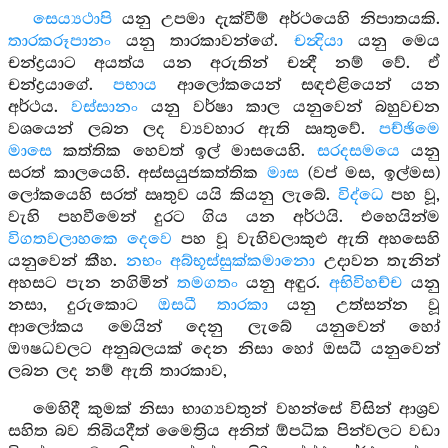
සෙය්‍යථාපි
යනු උපමා දැක්වීම් අර්ථයෙහි නිපාතයකි.
තාරකරූපානං
යනු තාරකාවන්ගේ.
චන්‍දියා
යනු මෙය
චන්ද්‍රයාට අයත්ය යන අරුතින් චන්‍දී නම් වේ. ඒ
චන්ද්‍රයාගේ.
පභාය
ආලෝකයෙන් සඳඑළියෙන් යන
අර්ථය.
වස්සානං
යනු වර්ෂා කාල යනුවෙන් බහුවචන
වශයෙන් ලබන ලද ව්‍යවහාර ඇති ඍතුවේ.
පච්ඡිමෙ
මාසෙ
කත්තික හෙවත් ඉල් මාසයෙහි.
සරදසමයෙ
යනු
සරත් කාලයෙහි. අස්සයුජකත්තික
මාස
(වප් මස, ඉල්මස)
ලෝකයෙහි සරත් ඍතුව යයි කියනු ලැබේ.
විද්ධෙ
පහ වූ,
වැහි පහවීමෙන් දුරට ගිය යන අර්ථයි. එහෙයින්ම
විගතවලාහකෙ දෙවෙ
පහ වූ වැහිවලාකුළු ඇති අහසෙහි
යනුවෙන් කීහ.
නභං අබ්භූස්සුක්කමානො
උදාවන තැනින්
අහසට පැන නගිමින්
තමගතං
යනු අඳුර.
අභිවිහච්ච
යනු
නසා, දුරුකොට
ඔසධී තාරකා
යනු උත්සන්න වූ
ආලෝකය මෙයින් දෙනු ලැබේ යනුවෙන් හෝ
ඖෂධවලට අනුබලයක් දෙන නිසා හෝ ඔසධී යනුවෙන්
ලබන ලද නම් ඇති තාරකාව,
මෙහිදී කුමක් නිසා භාග්‍යවතුන් වහන්සේ විසින් ආශ්‍රව
සහිත බව තිබියදීත් මෛත්‍රිය අනිත් ඕපධික පින්වලට වඩා