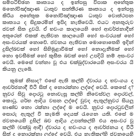
සම්පටිච්ඡන කෘත්‍යය ද ඉන්පසු විපාක අහේතුක
මනෝවිඤ්ඤාණ ධාතුව සන්තීරණ කෘත්‍යය ද ඉන්පසු
කිරිය අහේතුක මනෝවිඤ්ඤාණ ධාතුව වොත්ථපන
කෘත්‍යය ද සිදුකරමින් ඉපිද නැතිවෙයි. එයට අනතුරුව
ජවන් සිත දුවයි. ඒ භවංග කාලයෙහි හෝ ආවර්ජනාදීන්
අතුරෙන් එකක් ඇතිවන කාලයෙහි හෝ සංවරයක් හෝ
අසංවරයක් නොවේ. ජවනය ඇතිවන මොහොතෙහි ඉදින්
දුසිල්බවක් හෝ සිහිමුළාවීමක් හෝ නොදැනීමක් හෝ
නො ඉවසීමක් හෝ කුසීත බවක් හෝ උපදියි නම් අසංවර
වෙයි. මෙසේ වන්නා වූ එය චක්ඛුද්වාරයෙහි අසංවරය යි
කියනු ලැබේ.
කුමක් නිසාද? එසේ ඇති කල්හි ද්වාරය ද භවංගය ද
ආවර්ජනාදී වීථි සිත් ද නොරක්නා ලද්දේ වෙයි. කෙසේ ද?
නුවර සිවු දොරටු නොවැසූ කල්හි නිවෙස්වල දොරවල්,
කොටු, ගර්භ ආදිය වසන ලද්දේ වුවද ඇතුල්නුවර සියලු
භාණ්ඩ නො රක්නා ලද්දේ ම වෙයි. නුවර දොරටුවලින්
සොරු ඇතුල් වී කැමති දෙයක් රැගෙන යති. එසේ ම
ජවනයෙහි දුසිල් බව ආදිය උපන්කල්හි එය අසංවර වූ
කල්හි (චක්ඛු ආදී) ද්වාරය ද භවංගය ද ආවර්ජනය ද වීථි
සිත් ද නොරක්නා ලද්දේ වෙයි. එය නැතිකල්හි ජවනයෙහි