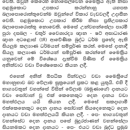
වෙති. ඔවුන් කෙරෙහි නොසෙල්වෙන මෛත්‍රිය ඇති නිසා
පළමුකොට උපකාර කරන්නාහු යහපත
බලාපොරොත්තුවෙන්ම ඔවුන්ගේ විකාර වැඩවලදී උදාසීන
වෙති. පළමුකොට උපකාර කිරීම නිසා ප්‍රතිඋපකාර
බලාපොරොත්තු නොවෙති. මෙසේ උන්වහන්සේලා පාරමී
පුරා දසබල - චතුර් වෛශාරද්‍ය ඥාන - ෂට් අසාධාරණ
ඥාන අටළොස් (18) ආවේණික බුද්ධ ධර්ම ප්‍රභේද ඇති
සියලුම කල්‍යාණ ධර්මයන් සම්පූර්ණ කරත්. මෙසේ දානාදී
සියලු කල්‍යාණ ධර්මයන් සම්පූර්ණ කරන්නේ මෛත්‍රිය
යනුවෙන් මේ විශේෂය දැක්වීම පිණිස ඒ මෛත්‍රිය
අනිත්වාට වඩා විශේෂකොට කියන ලදී.
එහෙත් අනිත් ඕපධික පින්වලට වඩා මෛත්‍රියේ
මහානුභාව බව වේලාම සූත්‍රයෙන් ප්‍රකට කළ යුතුයි. එහි දී
භාග්‍යවතුන් වහන්සේ විසින් වේලාම (බමුණාගේ) දානයට
වඩා සෝවාන් වූ එක් කෙනෙකුට දෙන දානය වඩා
මහත්ඵලය යයි කියන ලදී. මෙසේ සකදාගාමී
එක්කෙනෙකුට දෙන දානය සෝවාන් සියදෙනෙකුට දෙන
දානයට වඩා මහත්ඵලයයි කියන ලදී. - පෙ- භාග්‍යවතුන්
වහන්සේට දෙන දානය පසේ බුදුරජාණන් වහන්සේලා
සියනමකට දෙන දානයට - පෙ- එයට වඩා බුද්ධ ප්‍රමුඛ