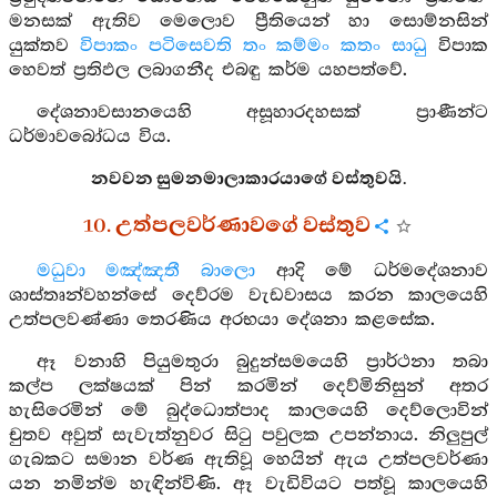
මනසක් ඇතිව මෙලොව ප්‍රීතියෙන් හා සොම්නසින්
යුක්තව
විපාකං පටිසෙවති තං කම්මං කතං සාධු
විපාක
හෙවත් ප්‍රතිඵල ලබාගනීද එබඳු කර්ම යහපත්වේ.
දේශනාවසානයෙහි අසූහාරදහසක් ප්‍රාණීන්ට
ධර්මාවබෝධය විය.
නවවන සුමනමාලාකාරයාගේ වස්තුවයි.
10. උත්පලවර්ණාවගේ වස්තුව
මධුවා මඤ්ඤතී බාලො
ආදි මේ ධර්මදේශනාව
ශාස්තෘන්වහන්සේ දෙව්රම වැඩවාසය කරන කාලයෙහි
උත්පලවණ්ණා තෙරණිය අරභයා දේශනා කළසේක.
ඈ වනාහි පියුමතුරා බුදුන්සමයෙහි ප්‍රාර්ථනා තබා
කල්ප ලක්ෂයක් පින් කරමින් දෙව්මිනිසුන් අතර
හැසිරෙමින් මේ බුද්ධොත්පාද කාලයෙහි දෙව්ලොවින්
චුතව අවුත් සැවැත්නුවර සිටු පවුලක උපන්නාය. නිලුපුල්
ගැබකට සමාන වර්ණ ඇතිවූ හෙයින් ඇය උත්පලවර්ණා
යන නමින්ම හැඳින්විණි. ඈ වැඩිවියට පත්වූ කාලයෙහි