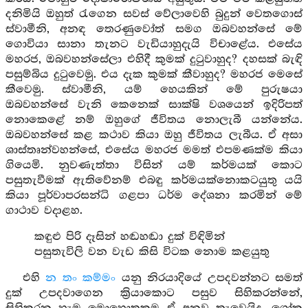
දනිමියි ඔහුත් රැගෙන සවස් වේලාවෙහි බුදුන් වෙතගොස්
ස්වාමීනි, අනඳ තෙරණුවෝත් සමග ඔබවහන්සේ මේ
ගොවියා සානා තැනට වැඩියාහුදැයි විචාළේය. එසේය
මහරජ, ඔබවහන්සේලා එහිදී කුමක් දුටුවාහුද? දහසක් බැඳි
පසුම්බිය දුටුවෙමු. එය දැක කුමක් කීවාහුද? මහරජ මෙසේ
කීවෙමු. ස්වාමීනි, යම් හෙයකින් මේ පුරුෂයා
ඔබවහන්සේ වැනි කෙනෙක් සාක්ෂි වශයෙන් ඉදිරිපත්
නොකෙළේ නම් ඔහුගේ ජීවිතය නොලැබී යන්නේය.
ඔබවහන්සේ කළ කථාව කියා ඔහු ජීවිතය ලැබීය. ඒ අසා
ශාස්තෘන්වහන්සේ, එසේය මහරජ මමත් එපමණක්ම කියා
ගියෙමි. නුවණැත්තා විසින් යම් කර්මයක් කොට
පසුතැවීමක් ඇතිවේනම් එබඳු කර්මයක්නොකටයුතු යයි
කියා පූර්වාපරසන්ධි ගළපා ධර්ම දේශනා කරමින් මේ
ගාථාව වදාළහ.
කඳුළු පිරි දෑසින් හඬහඬා දුක් විඳිමින්
පසුතැවිලි වන වැඩ කිසි විටක නොම කළයුතු
එහි
න තං කම්මං
යනු නිරයාදියේ උපදවන්නට සමත්
දුක් උපදවාගෙන ක්‍රියාකොට පසුව සිහිකරන්නේ,