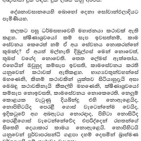
අඥානයා දුක විඳියි. දුක් ලබයි යනු අර්ථයි.
දේශනාවසානයෙහි බොහෝ දෙනා සෝවාන්ඵලාදියට
පැමිණියහ.
කලකට පසු ධර්මසභාවෙහි මහාජනයා කථාවක් ඇති
කළහ. ක්ෂීණාශ්‍රවයෝ කම් සැප ඉවසත්නම්, කාම
සේවනය කෙරෙත් නම් ඒ අය සේවනය නොකරන්නේ
කුමක්ද? ඒ අයත් මල්නැති දිඹුල්ගස් මෙන් නොවෙත්,
තුඹස් වගේද නොවෙති. තෙත ලේමස් ඇත්තෝය.
එහෙයින් ඔවුහුද කම්සැප ඉවසති, කාමසේවනය කරති
යනුවෙන් කථාවක් ඇතිකළහ. භාග්‍යවතුන්වහන්සේ
මහණෙනි, කිනම් කථාවකින් යුක්තව සිටියාහුදැයි අසා
මෙබඳු කථාවකිනැයි කීකල්හි මහණෙනි, ක්ෂීණාශ්‍රවයෝ
කම්සැප නොඉවසති, කාමසේවනය නොකෙරෙති. නෙලුම්
කොළයක වැටුණු දියබින්දු එහි නොඇළෙයිද,
නොපිහිටයිද පෙරළී ගොස් වැටෙන්නේම වෙයිද,
ඉදිකටුවේ අග අබඇටය නොරඳාද, පිහිටා නොසිටීද
පෙරළීගොස් වැටෙන්නේවේද එපරිද්දෙන් රහතන්ගේ
සිතෙහි දෙයාකාර කාමය නොඇළෙයි. නොපිහිටයි
යනුවෙන් පූර්වාපරසන්ධි ගළපා දහම් දෙසමින් බ්‍රාහ්මණ