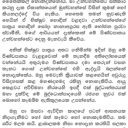
මෙතෙක්කල් නොනිදන්නෝය. මා උන්වහන්සේට සත්කාර
කරනු දැක ඒකාන්තයෙන් මුන්වහන්සේ විසින් කුමක් හෝ
කියනලද්දේ විය හැකිය. හෙතෙම තමන් නුවණැති
හෙයින් ඒ භික්ෂුව හොඳින් වළඳවා උන්වහන්සේගේ
පාත්‍රය හොඳින් සෝදා නානාඅග්‍රරස ඇති භෝජන පුරවා
ස්වාමීනි, මගේ ආර්යයන් දැක්කොත් මේ පිණ්ඩපාතය
උන්වහන්සේට දෙනු මැනවැයි කීවේය.
අනික් භික්ෂුව පාත්‍රය අතට ගනිමින්ම ඉදින් ඔහු මේ
පිණ්ඩපාතය වැළඳුවොත් මේ තැනදීම අතිලෝභයෙක්
වන්නේයයි අතුරුමග පිණ්ඩපාතය දමා තෙරුන් වසන
තැනට ගොස් උන්වහන්සේ එහි ඇද්දැයි බලන්නේ
නොදැක්කේය. ඔහු මෙවැනි ක්‍රියාවක් කළහෙයින් අවුරුදු
විසිදහසක් කළ මහණදහමද රකිනු නොහැකිවිය. ආයු
කෙළවර අවීචිමහා නිරයෙහි ඉපදී එක් බුද්ධාන්තරයක්
මහා දුක්විඳ මේ බුද්ධොත්පාදයෙහි රජගහ නුවර එක්
බොහෝ කෑමබීම ඇතිකුලයෙක උපන්නේය.
ඔහු පා ඔසවා ඇවිදින කාලයේ පටන් ආසනයක
නිදාගැනීමට හෝ බත් කෑමට හෝ නොකැමතිවිය. තම
ශරීර මලම කයි. ළාබාලකම නිසා නොදැන කරතියි සලකා