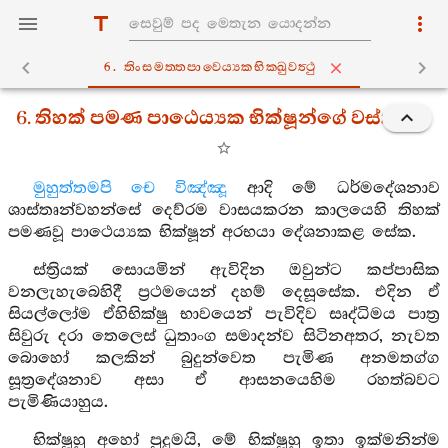
6. තිංසමත‍්තපාවෙය්‍යකභික‍්ඛුවත්‍ථු
6. තිහක් පමණ පාඨෙය්‍යක භික්ෂූන්ගේ වස්තුව
මුහුත්තමපි චෙ විඤ්ඤූ
ආදි මේ ධර්මදේශනාව
ශාස්තෘන්වහන්සේ දෙව්රම වාසයකරන කාලයෙහි තිහක්
පමණවූ පාථෙය්‍යක භික්ෂූන් අරභයා දේශනාකළ සේක.
ස්ත්‍රියක් සොයමින් ඇවිදින ඔවුන්ට කප්පාසික
වනලැහැබෙහිදී ප්‍රථමයෙන් දහම් දෙසූසේක. එදින ඒ
සියල්ලෝම ඒහිභික්ෂු භාවයෙන් පැවිදිව සෘද්ධිමය පාත්‍ර
සිවුරු දරා තෙලෙස් ධුතාංග සමාදන්ව සිටිනඅතර, නැවත
බොහෝ කලකින් බුදුන්වෙත පැමිණ අනමතග්ග
සූත්‍රදේශනාව අසා ඒ ආසනයෙහිම රහත්බවට
පැමිණියාහුය.
භික්ෂූහු අහෝ පුදුමයි, මේ භික්ෂූහු ඉතා ඉක්මනින්ම