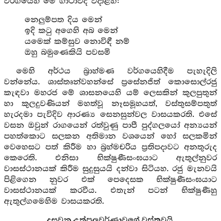
වර්ගයෙහි මේ ගාථාවද වදාළහ:
නෙලුම්පත දිය මෙන්
ඉදි කටු අගෙහි අබ මෙන්
යමෙක් කම්සුව නොවිඳී නම්
ඔහු බමුණෙකියි පවසමි
මෙහි අර්ථය බ්‍රාහ්මණ වර්ගයෙහිදීම පැහැදිලි
වන්නේය. ශාස්තෘන්වහන්සේ ප්‍රසේනජිත් කොසොල්රජු
කැඳවා මහරජ මේ ශාසනයෙහි යම් ලෙසකින් කුලපුතුන්
හා කුලදුවණියන් මහත්වූ නෑසමූහයත්, වස්තුසම්පතුත්
හැරදමා පැවිදිව ආරණ්‍ය සෙනසුන්වල වාසයකරති. එසේ
වසන ඔවුන් රාගයෙන් රත්වුණු පාපී පුද්ගලයෝ අන්‍යයන්
පහත්කොට සලකන අතිමාන වශයෙන් හෝ සලකමින්
වෙහෙසට පත් කිරීම හා බ්‍රහ්මචරිය ප්‍රතිපදාවට අනතුරුද
කෙරෙති. එනිසා භික්ෂුණීසංඝයාට ඇතුල්නුවර
වාසස්ථානයක් කිරීම සුදුසුයයි දන්වා සිටියහ. රජු මැනවයි
පිළිගෙන නුවර එක් පෙදෙසක භික්ෂුණීසංඝයාට
වාසස්ථානයක් කරවීය. එතැන් පටන් භික්ෂුණීහු
ඇතුල්ගමෙහිම වාසයකරති.
දසවන උත්පලවර්ණාවගේ වස්තුවයි.