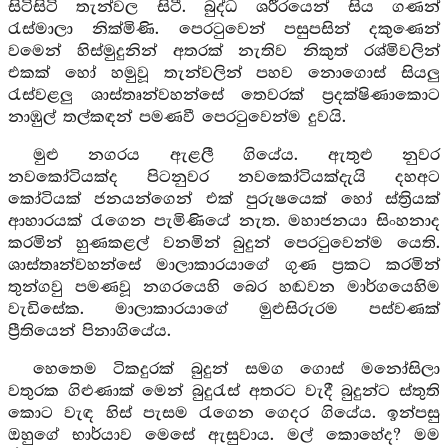
සිටිසිටි තැන්වල සිටී. බුද්ධ ශරීරයෙන් සිය ගණන්
රැස්මාලා නික්මිණි. පෙරටුවෙන් පසුපසින් දකුණෙන්
වමෙන් හිස්මුදුනින් අතරක් නැතිව නිකුත් රශ්මිවලින්
එකක් හෝ හමුවූ තැන්වලින් පහව නොගොස් සියලු
රැස්වළලු ශාස්තෘන්වහන්සේ තෙවරක් ප්‍රදක්ෂිණාකොට
නාඹුල් තල්කඳන් පමණවී පෙරටුවෙන්ම දුවයි.
මුළු නගරය ඇළලී ගියේය. ඇතුළු නුවර
නවකෝටියක්ද පිටනුවර නවකෝටියක්දැයි දහඅට
කෝටියක් ජනයන්ගෙන් එක් පුරුෂයෙක් හෝ ස්ත්‍රියක්
ආහාරයක් රැගෙන පැමිණියේ නැත. මහාජනයා සිංහනාද
කරමින් හුණකළල් වනමින් බුදුන් පෙරටුවෙන්ම යෙති.
ශාස්තෘන්වහන්සේ මාලාකාරයාගේ ගුණ ප්‍රකට කරමින්
තුන්ගවු පමණවූ නගරයෙහි බෙර හඬවන මාර්ගයෙහිම
වැඩිසේක. මාලාකාරයාගේ මුළුසිරුරම පස්වණක්
ප්‍රීතියෙන් පිනාගියේය.
හෙතෙම ටිකදුරක් බුදුන් සමග ගොස් මනෝසිලා
වතුරක ගිළුණාක් මෙන් බුදුරැස් අතරට වැදී බුදුන්ට ස්තුති
කොට වැඳ හිස් පැසම රැගෙන ගෙදර ගියේය. ඉන්පසු
ඔහුගේ භාර්යාව මෙසේ ඇසුවාය. මල් කොහේද? මම