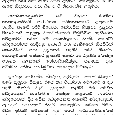
ඇඳීමට වඩා හෙළුවෙන් විසීම උතුම්ය. කෙළෙඹියා ගෙන
ඇඳේ නිදනවාට වඩා බිම වැටී නිදාගැනීම උතුම්ය.
රහත්තෙරණුවෝත්, මේ බාලයා මානිසා
නොනැසේවායි ආරාධනය සිහිනොකොට උදෑසනම
නැගිට කැමති පරිදි ගියෝය. නේවාසික භික්‍ෂුවද උදෑසන
විහාරයෙහි කළයුතු වතාවත්කොට පිඬුපිණිස හැසිරෙන
වේලාවෙහි තවත් මේ ආගන්තුකයා නිදයි. කෙණ්ඩි
ශබ්දයෙන්වත් අවදිවනු ඇතැයි යන හැඟීමෙන් නියපිටින්
කෙණ්ඩියට ගසා උදෑසනම නැගිට ගමට ගියේය.
කෙළෙඹියාත් සත්කාර සූදානම් කොට තෙරුන්වහන්සේලා
එනමග බලන්නේ නේවාසිකභික්ෂුව පමණක් දැක
ස්වාමීනි, අනිත් තෙරණුවන් කොයිදැයි විචාළේය.
ඉන්පසු නේවාසික භික්ෂුව, ඇවැත්නි, කුමක් කියමුද?
ඔබේ කුලුපග භික්ෂුව ඊයේ ඔබ පිටත්වන වේලාවේ ඇඳට
නැගී නින්දට වැටී, උදෙන්ම නැගිටි මම අමදින
ශබ්දයෙනුත් පැන්බොන සෝදන කළගෙඩි ගැටෙන
ශබ්දයෙනුත්, දිය ඉසින ශබ්දයෙනුත් කෙණ්ඩි ශබ්දයෙනුත්,
ඇඳෙන් නොනැගිට නිදයි. කෙළෙඹියා මෙසේ සිතීය.
එබඳු ඉරියව් සම්පතක් ඇති මගේ ආර්යයන්වහන්සේ