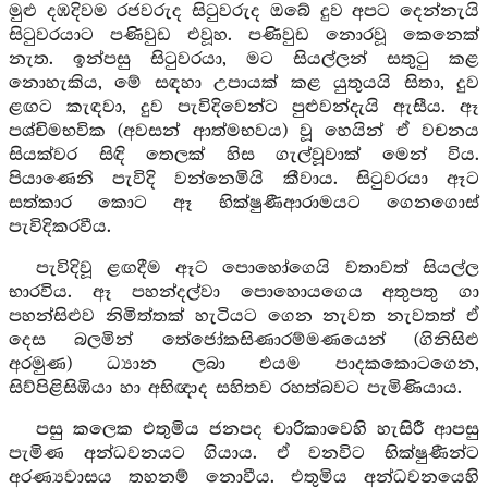
මුළු දඹදිවම රජවරුද සිටුවරුද ඔබේ දුව අපට දෙන්නැයි
සිටුවරයාට පණිවුඩ එවූහ. පණිවුඩ නොරවූ කෙනෙක්
නැත. ඉන්පසු සිටුවරයා, මට සියල්ලන් සතුටු කළ
නොහැකිය, මේ සඳහා උපායක් කළ යුතුයයි සිතා, දුව
ළඟට කැඳවා, දුව පැවිදිවෙන්ට පුළුවන්දැයි ඇසීය. ඈ
පශ්චිමභවික (අවසන් ආත්මභවය) වූ හෙයින් ඒ වචනය
සියක්වර සිඳි තෙලක් හිස ගැල්වූවාක් මෙන් විය.
පියාණෙනි පැවිදි වන්නෙමියි කීවාය. සිටුවරයා ඈට
සත්කාර කොට ඈ භික්ෂුණීආරාමයට ගෙනගොස්
පැවිදිකරවීය.
පැවිදිවූ ළඟදීම ඈට පොහෝගෙයි වතාවත් සියල්ල
භාරවිය. ඈ පහන්දල්වා පොහොයගෙය අතුපතු ගා
පහන්සිළුව නිමිත්තක් හැටියට ගෙන නැවත නැවතත් ඒ
දෙස බලමින් තේජෝකසිණාරම්මණයෙන් (ගිනිසිළු
අරමුණ) ධ්‍යාන ලබා එයම පාදකකොටගෙන,
සිව්පිළිසිඹියා හා අභිඥාද සහිතව රහත්බවට පැමිණියාය.
පසු කලෙක එතුමිය ජනපද චාරිකාවෙහි හැසිරී ආපසු
පැමිණ අන්ධවනයට ගියාය. ඒ වනවිට භික්ෂුණීන්ට
අරණ්‍යවාසය තහනම් නොවීය. එතුමිය අන්ධවනයෙහි