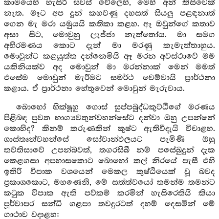
කාමයෙහි හැසිරී සවස් වේලෙහි, මෙහි අන් කිසිවෙක්
නැත. මෑට අප දුන් කහවණු දහසත් සියලු පළඳනාත්
ගෙන මැ මරා යමුයයි කතිකා කළහ. ඈ ඔවුන්ගේ කතාව
අසා සිට, මොවුහු ලැජ්ජා නැත්තෝය. මා සමග
අභිරමණය කොට දැන් මා මරණු කැමැත්තාහුය.
මොවුන්ට කළයුත්ත දන්නෙමියි ඈ මරන අවස්ථාවේ මම
යකිනියක්ව අද මොවුන් මා මරන්නාක් මෙන් මමත්
එසේම මොවුන් මැරීමට සමර්ථ වෙම්වායි ප්‍රාර්ථනා
කළාය. ඒ ප්‍රාර්ථනා හේතුවෙන් මොවුන් මැරුවාය.
බොහෝ භික්ෂූහු ගොස් සුප්පබුද්ධකුට්ඨිගේ මරණය
පිළිබඳ පුවත භාග්‍යවතුන්වහන්සේට දන්වා ඔහු උපන්නේ
කොහිද? කිනම් කරුණකින් කුෂ්ට ඇතිවීදැයි විචාළහ.
ශාස්තෘන්වහන්සේ සෝවාන්ඵලයට පැමිණි ඔහු
තව්තිසාවේ උපන්බවත්, තගරසිඛී නම් පසේබුදුන් දැක
කෙළගසා අපහාසකොට බොහෝ කල් නිරයේ පැසී එහි
ඉතිරි විපාක වශයෙන් මෙකල කුෂ්ඨියෙක් වූ බවද
ප්‍රකාශකොට, මහණෙනි, මේ සත්ත්වයෝ තමන්ම තමන්ට
කටුක විපාක ඇති පව්කම් කරමින් හැසිරෙතියි කියා
පූර්වාපර සන්ධි ගළපා තවදුරටත් දහම් දෙසමින් මේ
ගාථාව වදාළහ: