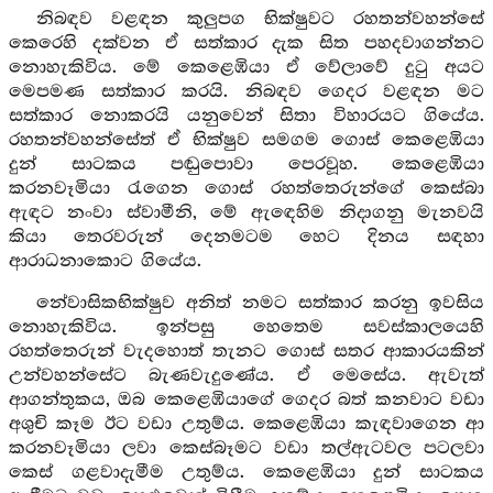
නිබඳව වළඳන කුලුපග භික්ෂුවට රහතන්වහන්සේ
කෙරෙහි දක්වන ඒ සත්කාර දැක සිත පහදවාගන්නට
නොහැකිවිය. මේ කෙළෙඹියා ඒ වේලාවේ දුටු අයට
මෙපමණ සත්කාර කරයි. නිබඳව ගෙදර වළඳන මට
සත්කාර නොකරයි යනුවෙන් සිතා විහාරයට ගියේය.
රහතන්වහන්සේත් ඒ භික්ෂුව සමගම ගොස් කෙළෙඹියා
දුන් සාටකය පඬුපොවා පෙරවූහ. කෙළෙඹියා
කරනවෑමියා රැගෙන ගොස් රහත්තෙරුන්ගේ කෙස්බා
ඇඳට නංවා ස්වාමීනි, මේ ඇඳෙහිම නිදාගනු මැනවයි
කියා තෙරවරුන් දෙනමටම හෙට දිනය සඳහා
ආරාධනාකොට ගියේය.
නේවාසිකභික්ෂුව අනිත් නමට සත්කාර කරනු ඉවසිය
නොහැකිවිය. ඉන්පසු හෙතෙම සවස්කාලයෙහි
රහත්තෙරුන් වැදහොත් තැනට ගොස් සතර ආකාරයකින්
උන්වහන්සේට බැණවැදුණේය. ඒ මෙසේය. ඇවැත්
ආගන්තුකය, ඔබ කෙළෙඹියාගේ ගෙදර බත් කනවාට වඩා
අශුචි කෑම ඊට වඩා උතුම්ය. කෙළෙඹියා කැඳවාගෙන ආ
කරනවෑමියා ලවා කෙස්බෑමට වඩා තල්ඇටවල පටලවා
කෙස් ගළවාදැමීම උතුම්ය. කෙළෙඹියා දුන් සාටකය