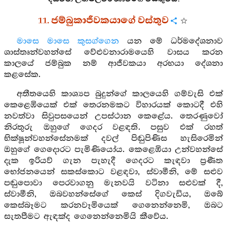
11. ජම්බුකාජීවකයාගේ වස්තුව
මාසෙ මාසෙ කුසග්ගෙන
යන මේ ධර්මදේශනාව
ශාස්තෘන්වහන්සේ වේළුවනාරාමයෙහි වාසය කරන
කාලයේ ජම්බුක නම් ආජීවකයා අරභයා දේශනා
කළසේක.
අතීතයෙහි කාශ්‍යප බුදුන්ගේ කාලයෙහි ගම්වැසි එක්
කෙළෙඹියෙක් එක් තෙරනමකට විහාරයක් කොටදී එහි
නවත්වා සිවුපසයෙන් උපස්ථාන කෙළේය. තෙරණුවෝ
නිරතුරු ඔහුගේ ගෙදර වළඳති. පසුව එක් රහත්
භික්ෂූන්වහන්සේනමක් දවල් පිඬුපිණිස හැසිරෙමින්
ඔහුගේ ගෙදොරට පැමිණියෝය. කෙළෙඹියා උන්වහන්සේ
දැක ඉරියව් ගැන පැහැදී ගෙදරට කැඳවා ප්‍රණීත
භෝජනයෙන් සකස්කොට වළඳවා, ස්වාමීනි, මේ සළුව
පඬුපොවා පෙරවාගනු මැනවයි වටිනා සළුවක් දී,
ස්වාමීනි, ඔබවහන්සේගේ කෙස් දිගවැඩිය, ඔබේ
කෙස්බෑමට කරනවෑමියෙක් ගෙනෙන්නෙමි, ඔබට
සැතපීමට ඇඳක්ද ගෙනෙන්නෙමියි කීවේය.