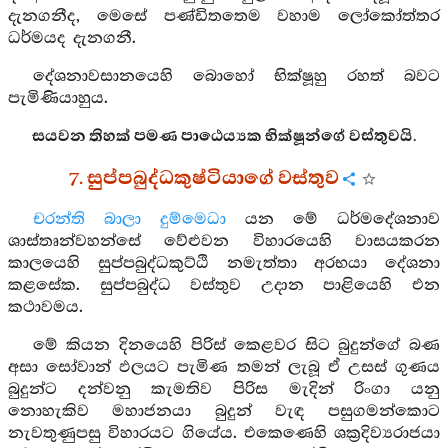
දැනගනීද, මෙසේ පණ්ඩිතතෙම වහාම ලෝකෝත්තර
ධර්මයද දැනගනී.
දේශනාවසානයෙහි බොහෝ භික්ෂූහු රහත් බවට
පැමිණියාහුය.
සයවන තිහක් පමණ පාඨෙය්‍යක භික්ෂූන්ගේ වස්තුවයි.
7. සුප්පබුද්ධකුෂ්ටියාගේ වස්තුව
චරන්ති බාලා දුම්මෙධා
යන මේ ධර්මදේශනාව
ශාස්තෘන්වහන්සේ වේළුවන විහාරයෙහි වාසයකරන
කාලයෙහි සුප්පබුද්ධකුට්ඨි නමැත්තා අරභයා දේශනා
කළසේක. සුප්පබුද්ධ වස්තුව උදාන පාළියෙහි එන
කථාවමය.
මේ කියන දිනයෙහි පිරිස් කෙළවර සිට බුදුන්ගේ බණ
අසා සෝවාන් ඵලයට පැමිණ තමන් ලැබූ ඒ උසස් ගුණය
බුදුන්ට දන්වනු කැමතිව පිරිස මැදින් රිංගා යනු
නොහැකිව මහාජනයා බුදුන් වැඳ පසුගමන්කොට
නැවතුණුපසු විහාරයට ගියේය. එකෙණෙහි ශක්‍රදිව්‍යරාජයා