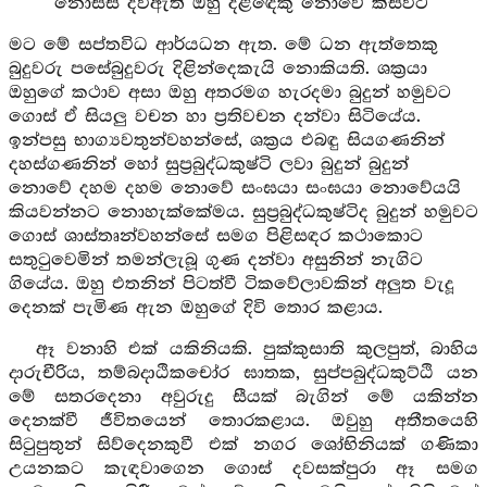
නොසිස් දිවිඇති ඔහු දිළිඳෙකු නොවේ කිසිවිට
මට මේ සප්තවිධ ආර්යධන ඇත. මේ ධන ඇත්තෙකු
බුදුවරු පසේබුදුවරු දිළින්දෙකැයි නොකියති. ශක්‍රයා
ඔහුගේ කථාව අසා ඔහු අතරමග හැරදමා බුදුන් හමුවට
ගොස් ඒ සියලු වචන හා ප්‍රතිවචන දන්වා සිටියේය.
ඉන්පසු භාග්‍යවතුන්වහන්සේ, ශක්‍රය එබඳු සියගණනින්
දහස්ගණනින් හෝ සුප්‍රබුද්ධකුෂ්ටි ලවා බුදුන් බුදුන්
නොවේ දහම දහම නොවේ සංඝයා සංඝයා නොවේයයි
කියවන්නට නොහැක්කේමය. සුප්‍රබුද්ධකුෂ්ටිද බුදුන් හමුවට
ගොස් ශාස්තෘන්වහන්සේ සමග පිළිසඳර කථාකොට
සතුටුවෙමින් තමන්ලැබූ ගුණ දන්වා අසුනින් නැගිට
ගියේය. ඔහු එතනින් පිටත්වී ටිකවේලාවකින් අලුත වැදූ
දෙනක් පැමිණ ඇන ඔහුගේ දිවි තොර කළාය.
ඈ වනාහි එක් යකිනියකි. පුක්කුසාති කුලපුත්, බාහිය
දාරුචීරිය, තම්බදාඨිකචෝර ඝාතක, සුප්පබුද්ධකුට්ඨි යන
මේ සතරදෙනා අවුරුදු සීයක් බැගින් මේ යකින්න
දෙනක්වී ජීවිතයෙන් තොරකළාය. ඔවුහු අතීතයෙහි
සිටුපුතුන් සිව්දෙනකුවී එක් නගර ශෝභිනියක් ගණිකා
උයනකට කැඳවාගෙන ගොස් දවසක්පුරා ඈ සමග