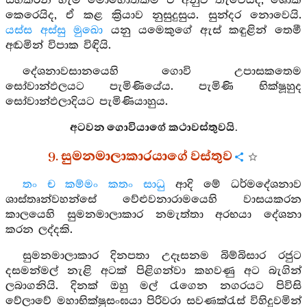
සිහිකරන හැම මොහොතකම ඒ අනුව තැවෙයිද, ශෝක
කෙරෙයිද, ඒ කළ ක්‍රියාව නුසුදුසුය. සුන්දර නොවෙයි.
යස්ස අස්සු මුඛො
යනු යමෙකුගේ ඇස් කඳුළින් තෙමී
අඬමින් විපාක විඳියි.
දේශනාවසානයෙහි ගොවි උපාසකතෙම
සෝවාන්ඵලයට පැමිණියේය. පැමිණි භික්ෂූහුද
සෝවාන්ඵලාදියට පැමිණියාහුය.
අටවන ගොවියාගේ කථාවස්තුවයි.
9. සුමනමාලාකාරයාගේ වස්තුව
තං ච කම්මං කතං සාධු
ආදි මේ ධර්මදේශනාව
ශාස්තෘන්වහන්සේ වේළුවනාරාමයෙහි වාසයකරන
කාලයෙහි සුමනමාලාකාර නමැත්තා අරභයා දේශනා
කරන ලද්දකි.
සුමනමාලාකාර දිනපතා උදෑසනම බිම්බිසාර රජුට
දසමන්මල් නැළි අටක් පිළිගන්වා කහවණු අට බැගින්
ලබාගනියි. දිනක් ඔහු මල් රැගෙන නගරයට පිවිසි
වේලාවේ මහාභික්ෂුසංඝයා පිරිවරා සවණක්රැස් විහිදුවමින්