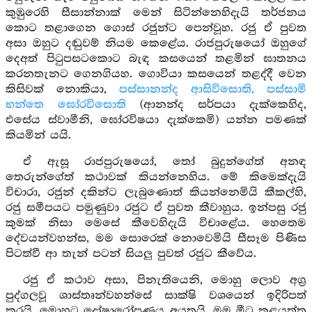
කුඹුරෙහි සීසාන්නාක් මෙන් සිටින්නෙහිදැයි තර්ජනය
කොට තළාගෙන ගොස් රජුන්ට පෙන්වූහ. රජු ඒ පුවත
අසා ඔහුට දඬුවම් නියම කෙළේය. රාජපුරුෂයෝ ඔහුගේ
දෙඅත් පිටුපසටකොට බැඳ කසයෙන් තළමින් ඝාතනය
කරනතැනට ගෙනගියහ. ගොවියා කසයෙන් තළද්දී වෙන
කිසිවක් නොකියා,
පස්සානන්ද ආසිවිසොති, පස්සාමි
භන්තෙ ඝෝරවිසොති
(ආනන්ද සර්පයා දැක්කෙහිද,
එසේය ස්වාමීනි, ඝෝරවිෂයා දැක්කෙමි) යන්න පමණක්
කියමින් යයි.
ඒ ඇසූ රාජපුරුෂයෝ, තෝ බුදුන්ගේත් අනඳ
තෙරුන්ගේත් කථාවක් කියන්නෙහිය. මේ කිමෙක්දැයි
විචාරා, රජුන් දකින්ට ලැබුණොත් කියන්නෙමියි කීකල්හි,
රජු සමීපයට පමුණුවා රජුට ඒ පුවත කීවාහුය. ඉන්පසු රජු
කුමක් නිසා මෙසේ කීවෙහිදැයි විචාළේය. හෙතෙම
දේවයන්වහන්ස, මම සොරෙක් නොවෙමියි සීසෑම පිණිස
පිටත්වී ආ තැන් පටන් සියලු පුවත් රජුට කීවේය.
රජු ඒ කථාව අසා, පිනැතියෙනි, මොහු ලොව අග්‍ර
පුද්ගලවූ ශාස්තෘන්වහන්සේ සාක්ෂි වශයෙන් ඉදිරිපත්
කරයි. මොහුට දෝෂාරෝපණය අයුතුයි. මම මීට කළයුත්ත