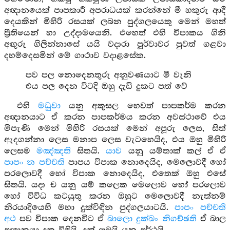
අඥානයෙක් පාපකාරී අපරාධයක් කරන්නේ මී හකුරු ආදී
දෙයකින් මිහිරි රසයක් ලබන පුද්ගලයෙකු මෙන් මහත්
ප්‍රීතියෙන් හා උද්දාමයෙනි. එහෙත් එහි විපාකය ගිනි
අඟුරු ගිලින්නාසේ යයි වදාරා පූර්වාවර පුවත් ගළවා
දහම්දෙසමින් මේ ගාථාව වදාළසේක.
පව පල නොදෙනතුරු අනුවණයාට මී වැනි
එය පල දෙන විටදි ඔහු දැඩි දුකට පත් වේ
එහි
මධුවා
යනු අකුසල හෙවත් පාපකර්ම කරන
අඥානයාට ඒ කරන පාපකර්මය කරන අවස්ථාවේ එය
මීපැණි මෙන් මිහිරි රසයක් මෙන් අපූරු ලෙස, සිත්
ඇදගන්නා ලෙස මනාප ලෙස වැටහෙයිද, එය ඔහු මිහිරි
ලෙසම
මඤ්ඤති
සිතයි.
යාව
යනු යම්තාක් කල් ඒ ඒ
පාපං න පච්චති
පාපය විපාක නොදෙයිද, මෙලොවදී හෝ
පරලොවදී හෝ විපාක නොදෙයිද, එතෙක් ඔහු එසේ
සිතයි. යදා ච යනු යම් කලෙක මෙලොව හෝ පරලොව
හෝ විවිධ කටයුතු කරන ඔහුට මෙලොවදී නැත්නම්
නිරයාදියෙහි මහා දුක්විඳින පුද්ගලයාටයි.
පාපං පච්චති
අථ
පව විපාක දෙනවිට ඒ
බාලො දුක්ඛං නිගච්ඡති
ඒ බාල