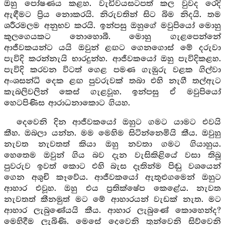
ඔහු පෝෂණය කළහ. වැඩිවයසටපත් කල වුවද රෙදි
ඇඳීමට ප්‍රිය නොකරයි. නිරුවතින් සිට බිම නිදයි. තම
ශරීරමලම අනුභව කරයි. ඉන්පසු ඔහුගේ මවුපියෝ මොහු
කුලගෙයකට නොහොබී. මොහු ගැළපෙන්නේ
ආජීවකයන්ට යයි ඔවුන් ළඟට ගෙනගොස් මේ දරුවා
පැවිදි කරන්නැයි භාරදුන්හ. ආජීවකයෝ ඔහු පැවිදිකළහ.
පැවිදි කරවන විටත් ගෙළ පමණ ගැඹුරු වළක ගිල්වා
අංශසන්ධි දෙක ළඟ පුවරුවක් තබා එහි නැගී තල්ඇට
කැබලිවලින් කෙස් ගැළවූහ. ඉන්පසු ඒ මවුපියෝ
හෙටපිණිස ආරාධනාකොට ගියහ.
දෙවෙනි දින ආජීවකයෝ ඔහුට ගමට යාමට එවයි
කීහ. ඔබලා යන්න. මම මෙහිම සිටින්නෙමියි කීය. ඔවුහු
නැවත නැවතත් කියා ඔහු නවතා ගමට ගියාහුය.
හෙතෙම ඔවුන් ගිය බව දැන වැසිකිළියේ වසා තිබූ
පුවරුව ඉවත් කොට එහි බැස දෑතින්ම පිඬු වශයෙන්
ගෙන අශුචි කෑවේය. ආජීවකයෝ ඇතුළුගමෙන් ඔහුට
ආහාර එවූහ. ඔහු එය ප්‍රතික්ෂේප කෙළේය. නැවත
නැවතත් කීනමුත් මට මේ ආහාරයන් වැඩක් නැත. මට
ආහාර ලැබුණේයයි කීය. ආහාර ලැබුණේ කොහෙන්ද?
මෙහිදීම ලැබිණි. මෙසේ දෙවෙනි තුන්වෙනි සිව්වෙනි