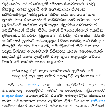
වැටුණේය. සවස් වේලෙහි දම්සභා මණ්ඩපයට රැස්වූ
භික්ෂූහු, අනේ පුදුමයි මේ මාලාකාරයා ජීවමාන
සම්මාසම්බුදුන් වෙනුවෙන් ජීවිත පරිත්‍යාගයෙන් කළ
පූජාව නිසා එකෙණෙහිම සබ්බට්ඨක නම් පරිත්‍යාගයක්
ලැබුවේයයි කථාවක් ඇති කළහ. බුදුරජාණන්වහන්සේ
ගඳකිළියෙන් නික්ම ත්‍රිවිධ ගමන් විලාසයන්ගෙන් එකකින්
දම්සභාවට වැඩමවා බුදුඅසුන්හි වැඩහිඳ, මහණෙනි, කිනම්
කථාවකින් යුක්තව සිටියාහුදැයි විමසා මෙබඳු කථාවකිනුයි
කීකල්හි, එසේය මහණෙනි, යම් ක්‍රියාවක් කිරීමෙන් පසු
පසුතැවිල්ලක් නොවේනම් සිහිකරන කරන මොහොතෙහි
සතුටක් ප්‍රීතියක්ම උපදීනම් එබඳු ක්‍රියා කළයුතුම වේයයි
වදාරා මේ ගාථාව ප්‍රකාශ කළසේක:
තමා කළ වැඩ ගැන සොම්නසම ඇතිවේ නම්
එබඳු දේ කළ යුතු එයින් පසුතැවිලි ඇතිනොම වේ
එහි යං
කත්වා
යනු යම් දෙව්මිනිස් සැප හා
නිවන්සැපද උපදාදීමට සමත් සැපඋපදවන ක්‍රියාකොට
නානුතප්පති
නොතැවෙයි. එසේම මෙලොවදීත් සිහිකරන
කරන මොහොතක් පාසා ඇතිවන ප්‍රීතිවේගයෙන්
පතීතො
ප්‍රමුදිතවන්නේ සොම්නස් වේගයෙනුත් සුමනො ප්‍රීතිමත්