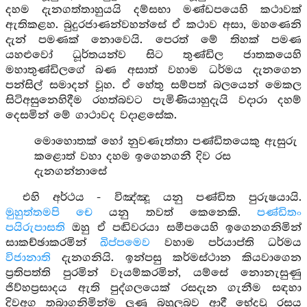
දහම දැනගත්තාහුයයි දම්සභා මණ්ඩපයෙහි කථාවක්
ඇතිකළහ. බුදුරජාණන්වහන්සේ ඒ කථාව අසා, මහණෙනි
දැන් පමණක් නොවෙයි. පෙරත් මේ තිහක් පමණ
යහළුවෝ ධූර්තයන්ව සිට තුණ්ඩිල ජාතකයෙහි
මහාතුණ්ඩිලගේ බණ අසාත් වහාම ධර්මය දැනගෙන
පන්සිල් සමාදන් වූහ. ඒ හේතු සම්පත් බලයෙන් මෙකල
සිටිඅසුනෙහිදීම රහත්බවට පැමිණියාහුදැයි වදාරා දහම්
දෙසමින් මේ ගාථාවද වදාළසේක.
මොහොතක් හෝ නුවණැත්තා පණ්ඩිතයෙකු ඇසුරු
කළොත් වහා දහම ඉගෙනගනී දිව රස
දැනගන්නාසේ
එහි අර්ථය - විඤ්ඤූ යනු පණ්ඩිත පුරුෂයායි.
මුහුත්තමපි චෙ
යනු තවත් කෙනෙකි.
පණ්ඩිතං
පයිරුපාසති
ඔහු ඒ පඬිවරයා සමීපයෙහි ඉගෙනගනිමින්
සාකච්ඡාකරමින්
ඛිප්පමෙව
වහාම පර්යාප්ති ධර්මය
විජානාති
දැනගනියි. ඉන්පසු කර්මස්ථාන කියවාගෙන
ප්‍රතිපත්ති පුරමින් වෑයම්කරමින්, යම්සේ නොනැසුණු
ජිව්හප්‍රසාදය ඇති පුද්ගලයෙක් රසදැන ගැනීම සඳහා
දිවඅග තබාගනිමින්ම ලුණු බහුලබව ආදී භේදවූ රසය