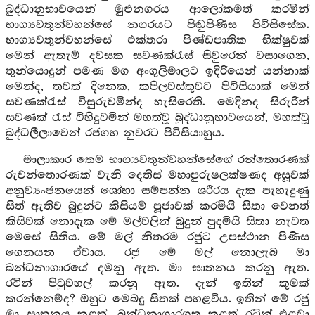
බුද්ධානුභාවයෙන් මුළුනගරය ආලෝකමත් කරමින්
භාග්‍යවතුන්වහන්සේ නගරයට පිඬුපිණිස පිවිසිසේක.
භාග්‍යවතුන්වහන්සේ එක්තරා පිණ්ඩපාතික භික්ෂුවක්
මෙන් ඇතැම් දවසක සවණක්රැස් සිවුරෙන් වසාගෙන,
තුන්යොදුන් පමණ මග අංගුලිමාලට ඉදිරියෙන් යන්නාක්
මෙන්ද, තවත් දිනෙක, කපිලවස්තුවට පිවිසියාක් මෙන්
සවණක්රැස් විසුරුවමින්ද හැසිරෙති. මෙදිනද සිරුරින්
සවණක් රැස් විහිදුවමින් මහත්වූ බුද්ධානුභාවයෙන්, මහත්වූ
බුද්ධලීලාවෙන් රජගහ නුවරට පිවිසියාහුය.
මාලාකාර තෙම භාග්‍යවතුන්වහන්සේගේ රන්තොරණක්
රුවන්තොරණක් වැනි දෙතිස් මහාපුරුෂලක්ෂණද අසූවක්
අනුව්‍යංජනයෙන් ශෝභා සම්පන්න ශරීරය දැක පැහැදුණු
සිත් ඇතිව බුදුන්ට කිසියම් පූජාවක් කරමියි සිතා වෙනත්
කිසිවක් නොදැක මේ මල්වලින් බුදුන් පුදමියි සිතා නැවත
මෙසේ සිතීය. මේ මල් නිතරම රජුට උපස්ථාන පිණිස
ගෙනයන ඒවාය. රජු මේ මල් නොලැබ මා
බන්ධනාගාරයේ දමනු ඇත. මා ඝාතනය කරනු ඇත.
රටින් පිටුවහල් කරනු ඇත. දැන් ඉතින් කුමක්
කරන්නෙම්ද? ඔහුට මෙබදු සිතක් පහළවිය. ඉතින් මේ රජු
මා ඝාතනය කළත්, බන්ධනාගාරගත කළත් රටින් එළවා