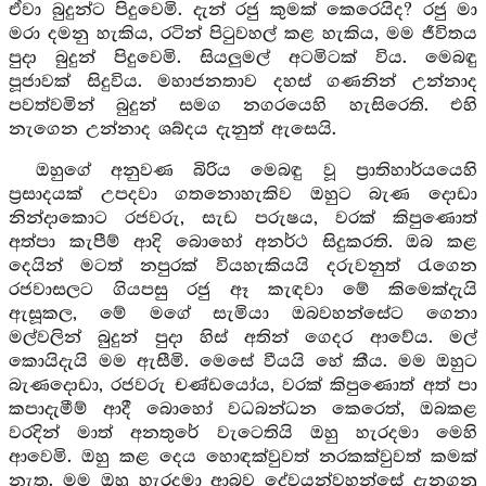
ඒවා බුදුන්ට පිදුවෙමි. දැන් රජු කුමක් කෙරෙයිද? රජු මා
මරා දමනු හැකිය, රටින් පිටුවහල් කළ හැකිය, මම ජීවිතය
පුදා බුදුන් පිදුවෙමි. සියලුමල් අටමිටක් විය. මෙබඳු
පූජාවක් සිදුවිය. මහාජනතාව දහස් ගණනින් උන්නාද
පවත්වමින් බුදුන් සමග නගරයෙහි හැසිරෙති. එහි
නැගෙන උන්නාද ශබ්දය දැනුත් ඇසෙයි.
ඔහුගේ අනුවණ බිරිය මෙබඳු වූ ප්‍රාතිහාර්යයෙහි
ප්‍රසාදයක් උපදවා ගතනොහැකිව ඔහුට බැණ දොඩා
නින්දාකොට රජවරු, සැඩ පරුෂය, වරක් කිපුණොත්
අත්පා කැපීම් ආදි බොහෝ අනර්ථ සිදුකරති. ඔබ කළ
දෙයින් මටත් නපුරක් වියහැකියයි දරුවනුත් රැගෙන
රජවාසලට ගියපසු රජු ඈ කැඳවා මේ කිමෙක්දැයි
ඇසූකල, මේ මගේ සැමියා ඔබවහන්සේට ගෙනා
මල්වලින් බුදුන් පුදා හිස් අතින් ගෙදර ආවේය. මල්
කොයිදැයි මම ඇසීමි. මෙසේ වීයයි හේ කීය. මම ඔහුට
බැණදොඩා, රජවරු චණ්ඩයෝය, වරක් කිපුණොත් අත් පා
කපාදැමීම් ආදී බොහෝ වධබන්ධන කෙරෙත්, ඔබකළ
වරදින් මාත් අනතුරේ වැටෙතියි ඔහු හැරදමා මෙහි
ආවෙමි. ඔහු කළ දෙය හොඳක්වුවත් නරකක්වුවත් කමක්
නැත. මම ඔහු හැරදමා ආබව දේවයන්වහන්සේ දැනගනු