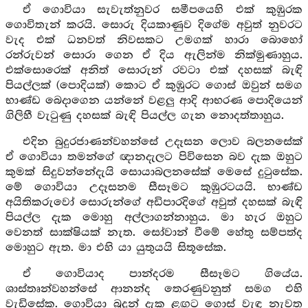
ඒ ගොවියා සැවැත්නුවර සමීපයෙහි එක් කුඹුරක
ගොවිතැන් කරයි. සොරු දියකාණුව දිගේම අවුත් නුවරට
වැද එක් ධනවත් නිවසකට උමගක් හාරා බොහෝ
රන්රුවන් සොරා ගෙන ඒ දිය ඇලින්ම නික්මුණාහුය.
එක්සොරෙක් අනිත් සොරුන් රවටා එක් දහසක් බැඳි
පියල්ලක් (පොදියක්) කොට ඒ කුඹුරට ගොස් ඔවුන් සමග
භාණ්ඩ බෙදාගෙන යන්නේ වළලු ආදි ආභරණ පොදියෙන්
ගිලිහී වැටුණු දහසක් බැඳි පියල්ල ගැන නොදත්තාහුය.
එදින බුදුරජාණන්වහන්සේ උදෑසන ලොව බලනසේක්
ඒ ගොවියා තමන්ගේ ඥානදැලට පිවිසෙන බව දැක ඔහුට
කුමක් සිදුවන්නේදැයි සොයාබලනසේක් මෙසේ දුටුසේක.
මේ ගොවියා උදෑසනම සීසෑමට කුඹුරටයයි. භාණ්ඩ
අයිතිකරුවෝ සොරුන්ගේ අඩිපාරදිගේ අවුත් දහසක් බැඳි
පියල්ල දැක මොහු අල්ලාගන්නාහුය. මා හැර ඔහුට
වෙනත් සාක්ෂියක් නැත. සෝවාන් වීමේ හේතු සම්පත්ද
මොහුට ඇත. මා එහි යා යුතුයයි සිතූසේක.
ඒ ගොවියාද පාන්දරම සීසෑමට ගියේය.
ශාස්තෘන්වහන්සේ ආනන්ද තෙරණුවනුත් සමග එහි
වැඩිසේක. ගොවියා බුදුන් දැක ළඟට ගොස් වැඳ නැවත