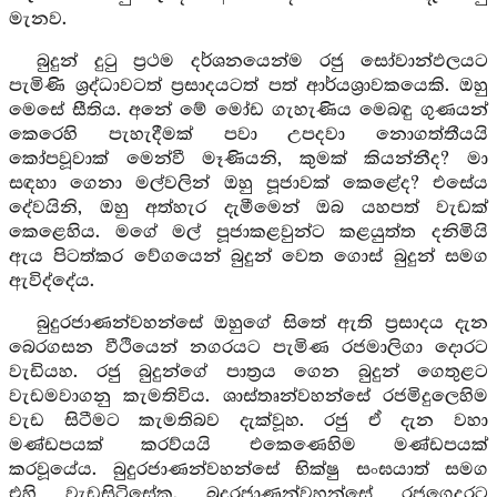
මැනව.
බුදුන් දුටු ප්‍රථම දර්ශනයෙන්ම රජු සෝවාන්ඵලයට
පැමිණි ශ්‍රද්ධාවටත් ප්‍රසාදයටත් පත් ආර්යශ්‍රාවකයෙකි. ඔහු
මෙසේ සීතිය. අනේ මේ මෝඩ ගැහැණිය මෙබඳු ගුණයන්
කෙරෙහි පැහැදීමක් පවා උපදවා නොගත්තීයයි
කෝපවූවාක් මෙන්වී මෑණියනි, කුමක් කියන්නීද? මා
සඳහා ගෙනා මල්වලින් ඔහු පූජාවක් කෙළේද? එසේය
දේවයිනි, ඔහු අත්හැර දැමීමෙන් ඔබ යහපත් වැඩක්
කෙළෙහිය. මගේ මල් පූජාකළවුන්ට කළයුත්ත දනිමියි
ඇය පිටත්කර වේගයෙන් බුදුන් වෙත ගොස් බුදුන් සමග
ඇවිද්දේය.
බුදුරජාණන්වහන්සේ ඔහුගේ සිතේ ඇති ප්‍රසාදය දැන
බෙරගසන වීථියෙන් නගරයට පැමිණ රජමාලිගා දොරට
වැඩියහ. රජු බුදුන්ගේ පාත්‍රය ගෙන බුදුන් ගෙතුළට
වැඩමවාගනු කැමතිවිය. ශාස්තෘන්වහන්සේ රජමිදුලෙහිම
වැඩ සිටීමට කැමතිබව දැක්වූහ. රජු ඒ දැන වහා
මණ්ඩපයක් කරව්යයි එකෙණෙහිම මණ්ඩපයක්
කරවූයේය. බුදුරජාණන්වහන්සේ භික්ෂු සංඝයාත් සමග
එහි වැඩසිටිසේක. බුදුරජාණන්වහන්සේ රජගෙදරට