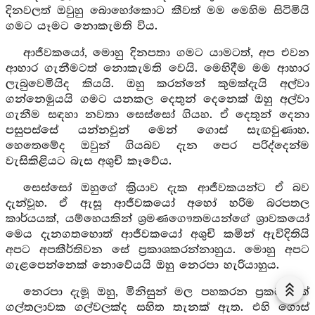
දිනවලත් ඔවුහු බොහෝකොට කීවත් මම මෙහිම සිටිමියි
ගමට යෑමට නොකැමති විය.
ආජීවකයෝ, මොහු දිනපතා ගමට යාමටත්, අප එවන
ආහාර ගැනීමටත් නොකැමති වෙයි. මෙහිදීම මම ආහාර
ලැබුවෙමියිද කියයි. ඔහු කරන්නේ කුමක්දැයි අල්වා
ගන්නෙමුයයි ගමට යනකල දෙතුන් දෙනෙක් ඔහු අල්වා
ගැනීම සඳහා නවතා සෙස්සෝ ගියහ. ඒ දෙතුන් දෙනා
පසුපස්සේ යන්නවුන් මෙන් ගොස් සැඟවුණාහ.
හෙතෙමේද ඔවුන් ගියබව දැන පෙර පරිද්දෙන්ම
වැසිකිළියට බැස අශුචි කෑවේය.
සෙස්සෝ ඔහුගේ ක්‍රියාව දැක ආජීවකයන්ට ඒ බව
දැන්වූහ. ඒ ඇසූ ආජීවකයෝ අහෝ හරිම බරපතල
කාර්යයක්, යම්හෙයකින් ශ්‍රමණගෞතමයන්ගේ ශ්‍රාවකයෝ
මෙය දැනගතහොත් ආජීවකයෝ අශුචි කමින් ඇවිදිතියි
අපට අපකීර්තිවන සේ ප්‍රකාශකරන්නාහුය. මොහු අපට
ගැළපෙන්නෙක් නොවේයයි ඔහු නෙරපා හැරියාහුය.
නෙරපා දැමූ ඔහු, මිනිසුන් මල පහකරන ප්‍රකට එක්
ගල්තලාවක ගල්වලක්ද සහිත තැනක් ඇත. එහි ගොස්