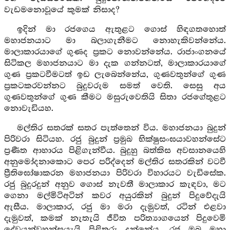
වැඩමනොවූයේ කුමක් නිසාද?
ඉදින් මා රජගෙය ඇතුළට ගොස් හිඳගතහොත්
මහාජනයාට මා බලාගැනීමට නොහැකිවන්නේය.
මාලාකාරයාගේ ගුණද ප්‍රකට නොවන්නේය. රාජාංගනයේ
සිටිකල මහාජනයාට මා දැක ගන්නටත්, මාලාකාරයාගේ
ගුණ ප්‍රකටවීමටත් ඉඩ ලැබෙන්නේය, ගුණවතුන්ගේ ගුණ
ප්‍රකටකරවන්නට බුදුවරුම සමත් වෙති. සෙසු අය
ගුණවතුන්ගේ ගුණ කීමට මසුරුවෙතියි සිතා රජගේතුළට
නොවැඩියහ.
මල්තිර සතරක් සතර පැත්තෙන් විය. මහාජනයා බුදුන්
පිරිවරා සිටියහ. රජු බුදුන් ප්‍රමුඛ භික්ෂුසංඝයාවහන්සේට
ප්‍රණීත ආහාරය පිළිගැන්වීය. බුදුහු බත්කිස අවසානයෙහි
අනුමෝදනාකොට පෙර පරිද්දෙන් මල්තිර සතරකින් වටවී
ප්‍රීතිඝෝෂාකරන මහාජනයා පිරිවරා විහාරයට වැඩිසේක.
රජු බුදුරදුන් අනුව ගොස් නැවතී මාලාකාර කැඳවා, මට
ගෙනා මල්මිටිඅටින් කවර අයුරකින් බුදුන් පිදුවේදැයි
ඇසීය. මාලාකාර, රජු මා මරා දැමුවත්, රටින් එළවා
දැමුවත්, කමක් නැතැයි ජීවිත පරිත්‍යාගයෙන් පිදුවෙමි
දේවයන්වහන්සයැයි පිළිතුරු දුන්නේය. රජු ඔබ මහා