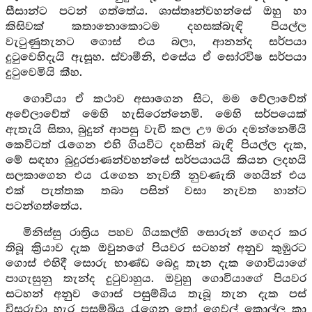
සීසාන්ට පටන් ගත්තේය. ශාස්තෘන්වහන්සේ ඔහු හා
කිසිවක් කතානොකොටම දහසක්බැඳි පියල්ල
වැටුණුතැනට ගොස් එය බලා, ආනන්ද සර්පයා
දුටුවෙහිදැයි ඇසූහ. ස්වාමීනි, එසේය ඒ ඝෝරවිෂ සර්පයා
දුටුවෙමියි කීහ.
ගොවියා ඒ කථාව අසාගෙන සිට, මම වේලාවේත්
අවේලාවේත් මෙහි හැසිරෙන්නෙමි. මෙහි සර්පයෙක්
ඇතැයි සිතා, බුදුන් ආපසු වැඩි කල ඌ මරා දමන්නෙමියි
කෙවිටත් රැගෙන එහි ගියවිට දහසින් බැඳි පියල්ල දැක,
මේ සඳහා බුදුරජාණන්වහන්සේ සර්පයායයි කියන ලදහයි
සලකාගෙන එය රැගෙන නැවතී නුවණැති හෙයින් එය
එක් පැත්තක තබා පසින් වසා නැවත හාන්ට
පටන්ගත්තේය.
මිනිස්සු රාත්‍රිය පහව ගියකල්හි සොරුන් ගෙදර කර
තිබූ ක්‍රියාව දැක ඔවුනගේ පියවර සටහන් අනුව කුඹුරට
ගොස් එහිදී සොරු භාණ්ඩ බෙදූ තැන දැක ගොවියාගේ
පාගැසුනු තැන්ද දුටුවාහුය. ඔවුහු ගොවියාගේ පියවර
සටහන් අනුව ගොස් පසුම්බිය තැබූ තැන දැක පස්
විසුරුවා හැර පසුම්බිය රැගෙන තෝ ගෙවල් කොල්ල කා