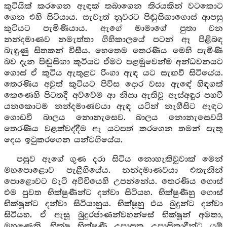
කුටියික් කරගෙන ඇඳක් තබාගෙන තිරයකින් වටකොට
ගෙන එහි සිටියාය. සැවැත් නුවරට පිඬුසිඟාගොස් ආපසු
කුටියට පැමිණියාය. ඇගේ මාමාගේ පුතා වන
නන්දමාණව නමැත්තා ගිහිකාලයේ පටන් ඈ පිළිබඳ
බැඳුණු සිතකන් විසීය. හෙතෙම තෙරණිය මෙහි පැමිණි
බව දැන පිඬුසිඟා කුටියට ඒමට පළමුවෙන්ම අන්ධවනයට
ගොස් ඒ කුටිය ඇතුළට රිංගා ඇඳ යට සැඟවී සිටියේය.
තෙරණිය අවුත් කුටියට පිවිස දොර වසා ඇඳේ හිඳගත්
කෙණෙහි පිටතදී අව්වේම ආ නිසා ඇතිවූ ඇස්අඳුර පහවී
යනකොටම නන්දමාණවයා ඇඳ යටින් නැගීසිට ඇඳට
ගොඩවී බාලය නොනැසෙව. බාලය නොනැසෙවයි
තෙරණිය වළක්වද්දීම ඈ යටපත් කරගෙන තමන් පැතූ
දෙය ඉටුකරගෙන යන්ටගියේය.
පසුව ඇගේ ගුණ දරා සිටිය නොහැකිවූවාක් මෙන්
මහපොළොව පැළීගියේය. නන්දමාණවයා එතැනින්
පොළොවට වැටී අවීචියෙහි උපන්නේය. තෙරණිය ගොස්
එම පුවත භික්ෂුණීන්ට දන්වා සිටියහ. භික්ෂුණීහු ගොස්
භික්ෂූන්ට දන්වා සිටියාහුය. භික්ෂූහු එය බුදුන්ට දන්වා
සිටියහ. ඒ ඇසූ බුදුරජාණන්වහන්සේ භික්ෂූන් අමතා,
මහණෙනි, භික්ෂු භික්ෂුණී උපාසක උපාසිකාදීන්ට යම්