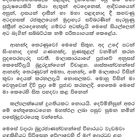
පුරුෂයෙකියි කියා ඇතුන් අටදෙනෙක්, ආදිවශයෙන්
අසුන්, දාසයන් දාසීන් හා මහා පළඳනාද දී කහවණු
අටදහසක් රජකුලයෙන් මුදාහැර සව්බරණින් සැරසුණු
ස්ත්‍රීන් අටදෙනෙක්ද ගම්වර අටක්දැයි මෙසේ සියල්ලෙන්
අට බැගින් සබ්බට්ඨක නම් පරිත්‍යාගයක් කෙළේය.
ආනන්ද තෙරණුවෝ මෙසේ සිතූහ. අද උදේ පටන්
සිංහනාද දහස් ගණනක්ද, හුණකුළල් වනමින් කරන
පුදපෙරහැරද පවතී. මාලාකාරයාගේ පූජාවේ අනුසස්
කෙසේවීදැයි බුදුරදුන්ගෙන් විචාළහ. ශාස්තෘන්වහන්සේ
ආනන්ද තෙරණුවන් අමතා, ආනන්ද, මේ මාලාකාර විසින්
කුඩා දෙයක් කරනලදැයි නොසලකව. මොහු විසින් මා
වෙනුවෙන් දිවි පුදා මේ පූජාව කරනලදි. හෙතෙම මෙසේ
මා කෙරෙහි සිත පහදවා කළ පිනෙන්
කල්පලක්ෂයක් දුගතියකට නොයයි. දෙව්මිනිසුන් අතර
මේ හේතුකොටගෙන මහත්ඵල ලබා පසුව සුමන නමින්
පසේබුදුවරයෙකු වන්නේය.
මෙසේ වදාරා බුදුරජාණන්වහන්සේ විහාරයට වැඩමවා
ගඳකිළියට පිවිසෙන වේලාවෙහි ඒ මල් දොරටුව ළඟ