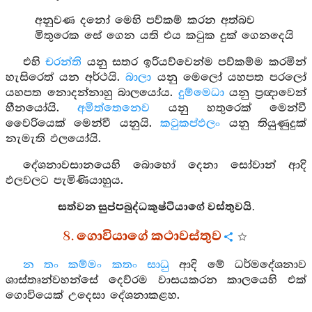
අනුවණ දනෝ මෙහි පව්කම් කරන අත්බව
මිතුරෙක සේ ගෙන යති එය කටුක දුක් ගෙනදෙයි
එහි
චරන්ති
යනු සතර ඉරියව්වෙන්ම පව්කම්ම කරමින්
හැසිරෙත් යන අර්ථයි.
බාලා
යනු මෙලෝ යහපත පරලෝ
යහපත නොදන්නාහු බාලයෝය.
දුම්මෙධා
යනු ප්‍රඥාවෙන්
හීනයෝයි.
අමිත්තෙනෙව
යනු හතුරෙක් මෙන්වී
වෛරියෙක් මෙන්වී යනුයි.
කටුකප්ඵලං
යනු තියුණුදුක්
නැමැති ඵලයෝයි.
දේශනාවසානයෙහි බොහෝ දෙනා සෝවාන් ආදි
ඵලවලට පැමිණියාහුය.
සත්වන සුප්පබුද්ධකුෂ්ටියාගේ වස්තුවයි.
8. ගොවියාගේ කථාවස්තුව
න තං කම්මං කතං සාධු
ආදි මේ ධර්මදේශනාව
ශාස්තෘන්වහන්සේ දෙව්රම වාසයකරන කාලයෙහි එක්
ගොවියෙක් උදෙසා දේශනාකළහ.