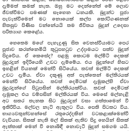
දැම්මත් කමක් නැත. ඔහු මට දෙන්නේත් මේ ලොව
ජීවත්වීමට පමණක් සෑහෙන ධනයකි. බුදුන්ට පූජා
පැවැත්වීමෙන් මට නොයෙක් කල්ප කෝටිගණනක්
හිතසුව පිණිස වන්නේයයි තම ජීවිතය බුදුන් උදෙසා
පරිත්‍යාග කෙළේය.
හෙතෙම මගේ පැහැදුණු සිත වෙනස්වීයාමට පෙර
පූජාව කරන්නෙමියි තුටුපහටුව උද්දාමයට පත්ව බුදුන්
පිදුවේය. ඒ කෙසේද? පළමු කොටම මල්මිටි දෙකක්
බුදුරදුන් ඉදිරියෙහි උඩට දැම්මේය. එය බුදුන්ගේ හිසට
ඉහළින් වියනක් මෙන්වී සිටියේය. තවත් මල්මිටි දෙකක්
උඩට දැමීය. ඒවා දකුණු අත් පැත්තෙන් මල්තිරයක්
මෙන්වී සිටියේය. තවත් දෙමිටක් දැමූකල්හි ඒවා
බුදුරදුන්ගේ පිටුපසින් මල්තිරයක්විය. තවත් දෙමිටක්
දැමූකල එය වම්පසින් මල්තිරයක් විය. මෙසේ මල්නැළි
අට සතර තැනක සිට බුදුරදුන් වසා ගත්තාමෙන් වී
ඉතිරිවිය. මල්වල නැටි ඇතුලට විය. පෙති පිටතට විය.
භාග්‍යවතුන්වහන්සේ රතුරෙද්දකින් වටකළාක්මෙන්වී
වැඩියහ. සිතක් නැති මල් සිතක් ඇතිව පිදූ හෙයින් සිතක්
ඇත්තාක් මෙන් වී නොබිඳී නොවැටී බුදුන් සමගම යයි.