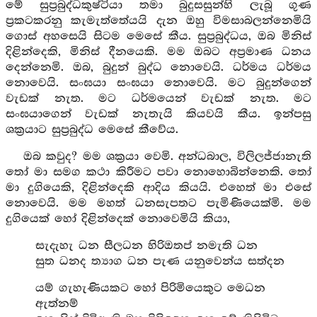
මේ සුප්‍රබුද්ධකුෂ්ටියා තමා බුදුසසුන්හි ලැබූ ගුණ
ප්‍රකටකරනු කැමැත්තේයයි දැන ඔහු විමසාබලන්නෙමියි
ගොස් අහසෙයි සිටම මෙසේ කීය. සුප්‍රබුද්ධය, ඔබ මිනිස්
දිළින්දෙකි, මිනිස් දීනයෙකි. මම ඔබට අප්‍රමාණ ධනය
දෙන්නෙමි. ඔබ, බුදුන් බුද්ධ නොවෙයි. ධර්මය ධර්මය
නොවෙයි. සංඝයා සංඝයා නොවෙයි. මට බුදුන්ගෙන්
වැඩක් නැත. මට ධර්මයෙන් වැඩක් නැත. මට
සංඝයාගෙන් වැඩක් නැතැයි කියවයි කීය. ඉන්පසු
ශක්‍රයාට සුප්‍රබුද්ධ මෙසේ කීවේය.
ඔබ කවුද? මම ශක්‍රයා වෙමි. අන්ධබාල, විලිලජ්ජානැති
තෝ මා සමග කථා කිරීමට පවා නොහොබින්නෙකි. තෝ
මා දුගියෙකි, දිළින්දෙකි ආදිය කියයි. එහෙත් මා එසේ
නොවෙයි. මම මහත් ධනසැපතට පැමිණියෙක්මි. මම
දුගියෙක් හෝ දිළින්දෙක් නොවෙමියි කියා,
සැදැහැ ධන සීලධන හිරිඔතප් නමැති ධන
සුත ධනද ත්‍යාග ධන පැණ යනුවෙන්ය සත්දන
යම් ගැහැණියකට හෝ පිරිමියෙකුට මෙධන
ඇත්නම්