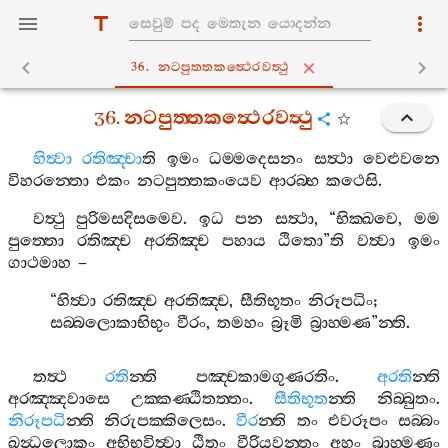
36. නටපුත‍්තකත්‍ථෙරවත්‍ථු
36.
නටපුත‍්තකත්‍ථෙරවත්‍ථු
හිත්‍වා
රතිඤ‍්චා
ති
ඉමං
ධම‍්මදෙසනං
සත්‍ථා
වෙළුවනෙ
විහරන‍්තො
එකං
නටපුත‍්තකංයෙව
ආරබ‍්භ
කථෙසි
.
වත්‍ථු
පුරිමසදිසමෙව
.
ඉධ
පන
සත්‍ථා
, “
භික‍්ඛවෙ
,
මම
පුත‍්තො
රතිඤ‍්ච
අරතිඤ‍්ච
පහාය
ඨිතො
”
ති
වත්‍වා
ඉමං
ගාථමාහ
–
“
හිත්‍වා
රතිඤ‍්ච
අරතිඤ‍්ච
,
සීතිභූතං
නිරූපධිං
;
සබ‍්බලොකාභිභුං
වීරං
,
තමහං
බ්‍රූමි
බ්‍රාහ‍්මණ
”
න‍්ති
.
තත්‍ථ
රති
න‍්ති
පඤ‍්චකාමගුණරතිං
.
අරති
න‍්ති
අරඤ‍්ඤවාසෙ
උක‍්කණ‍්ඨිතත‍්තං
.
සීතිභූත
න‍්ති
නිබ‍්බුතං
.
නිරූපධි
න‍්ති
නිරුපක‍්කිලෙසං
.
වීර
න‍්ති
තං
එවරූපං
සබ‍්බං
ඛන්‍ධලොකං
අභිභවිත්‍වා
ඨිතං
වීරියවන‍්තං
අහං
බ්‍රාහ‍්මණං