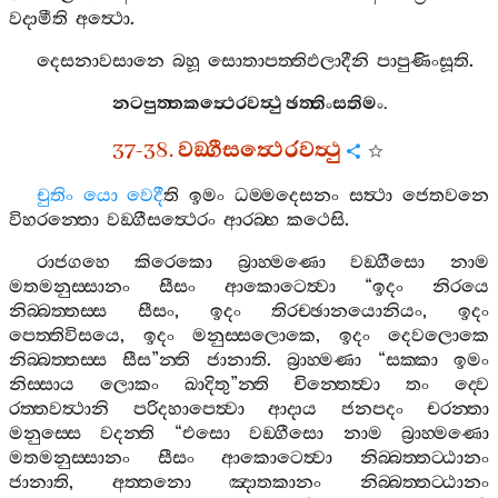
වදාමීති
අත්‍ථො
.
දෙසනාවසානෙ
බහූ
සොතාපත‍්තිඵලාදීනි
පාපුණිංසූති
.
නටපුත‍්තකත්‍ථෙරවත්‍ථු
ඡත‍්තිංසතිමං
.
37-38.
වඞ‍්ගීසත්‍ථෙරවත්‍ථු
චුතිං
යො
වෙදී
ති
ඉමං
ධම‍්මදෙසනං
සත්‍ථා
ජෙතවනෙ
විහරන‍්තො
වඞ‍්ගීසත්‍ථෙරං
ආරබ‍්භ
කථෙසි
.
රාජගහෙ
කිරෙකො
බ්‍රාහ‍්මණො
වඞ‍්ගීසො
නාම
මතමනුස‍්සානං
සීසං
ආකොටෙත්‍වා
“
ඉදං
නිරයෙ
නිබ‍්බත‍්තස‍්ස
සීසං
,
ඉදං
තිරච‍්ඡානයොනියං
,
ඉදං
පෙත‍්තිවිසයෙ
,
ඉදං
මනුස‍්සලොකෙ
,
ඉදං
දෙවලොකෙ
නිබ‍්බත‍්තස‍්ස
සීස
”
න‍්ති
ජානාති
.
බ්‍රාහ‍්මණා
“
සක‍්කා
ඉමං
නිස‍්සාය
ලොකං
ඛාදිතු
”
න‍්ති
චින‍්තෙත්‍වා
තං
ද‍්වෙ
රත‍්තවත්‍ථානි
පරිදහාපෙත්‍වා
ආදාය
ජනපදං
චරන‍්තා
මනුස‍්සෙ
වදන‍්ති
“
එසො
වඞ‍්ගීසො
නාම
බ්‍රාහ‍්මණො
මතමනුස‍්සානං
සීසං
ආකොටෙත්‍වා
නිබ‍්බත‍්තට‍්ඨානං
ජානාති
,
අත‍්තනො
ඤාතකානං
නිබ‍්බත‍්තට‍්ඨානං