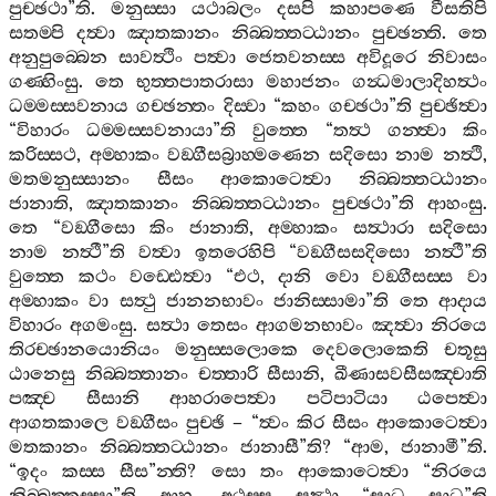
පුච‍්ඡථා
”
ති
.
මනුස‍්සා
යථාබලං
දසපි
කහාපණෙ
වීසතිපි
සතම‍්පි
දත්‍වා
ඤාතකානං
නිබ‍්බත‍්තට‍්ඨානං
පුච‍්ඡන‍්ති
.
තෙ
අනුපුබ‍්බෙන
සාවත්‍ථිං
පත්‍වා
ජෙතවනස‍්ස
අවිදූරෙ
නිවාසං
ගණ‍්හිංසු
.
තෙ
භුත‍්තපාතරාසා
මහාජනං
ගන්‍ධමාලාදිහත්‍ථං
ධම‍්මස‍්සවනාය
ගච‍්ඡන‍්තං
දිස‍්වා
“
කහං
ගච‍්ඡථා
”
ති
පුච‍්ඡිත්‍වා
“
විහාරං
ධම‍්මස‍්සවනායා
”
ති
වුත‍්තෙ
“
තත්‍ථ
ගන‍්ත්‍වා
කිං
කරිස‍්සථ
,
අම‍්හාකං
වඞ‍්ගීසබ්‍රාහ‍්මණෙන
සදිසො
නාම
නත්‍ථි
,
මතමනුස‍්සානං
සීසං
ආකොටෙත්‍වා
නිබ‍්බත‍්තට‍්ඨානං
ජානාති
,
ඤාතකානං
නිබ‍්බත‍්තට‍්ඨානං
පුච‍්ඡථා
”
ති
ආහංසු
.
තෙ
“
වඞ‍්ගීසො
කිං
ජානාති
,
අම‍්හාකං
සත්‍ථාරා
සදිසො
නාම
නත්‍ථී
”
ති
වත්‍වා
ඉතරෙහිපි
“
වඞ‍්ගීසසදිසො
නත්‍ථී
”
ති
වුත‍්තෙ
කථං
වඩ‍්ඪෙත්‍වා
“
එථ
,
දානි
වො
වඞ‍්ගීසස‍්ස
වා
අම‍්හාකං
වා
සත්‍ථු
ජානනභාවං
ජානිස‍්සාමා
”
ති
තෙ
ආදාය
විහාරං
අගමංසු
.
සත්‍ථා
තෙසං
ආගමනභාවං
ඤත්‍වා
නිරයෙ
තිරච‍්ඡානයොනියං
මනුස‍්සලොකෙ
දෙවලොකෙති
චතූසු
ඨානෙසු
නිබ‍්බත‍්තානං
චත‍්තාරි
සීසානි
,
ඛීණාසවසීසඤ‍්චාති
පඤ‍්ච
සීසානි
ආහරාපෙත්‍වා
පටිපාටියා
ඨපෙත්‍වා
ආගතකාලෙ
වඞ‍්ගීසං
පුච‍්ඡි
– “
ත්‍වං
කිර
සීසං
ආකොටෙත්‍වා
මතකානං
නිබ‍්බත‍්තට‍්ඨානං
ජානාසී
”
ති
? “
ආම
,
ජානාමී
”
ති
.
“
ඉදං
කස‍්ස
සීස
”
න‍්ති
?
සො
තං
ආකොටෙත්‍වා
“
නිරයෙ