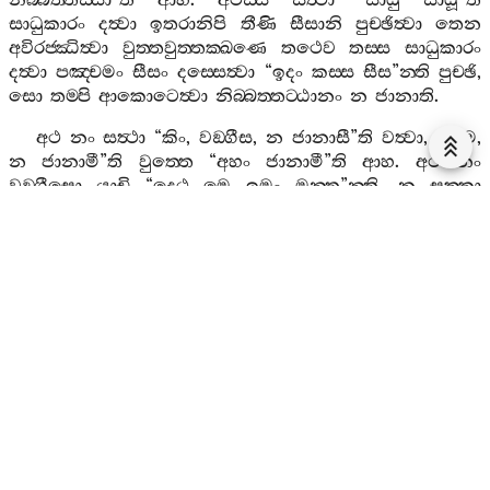
නිබ‍්බත‍්තස‍්සා
”
ති
ආහ
.
අථස‍්ස
සත්‍ථා
“
සාධු
සාධූ
”
ති
සාධුකාරං
දත්‍වා
ඉතරානිපි
තීණි
සීසානි
පුච‍්ඡිත්‍වා
තෙන
අවිරජ‍්ඣිත්‍වා
වුත‍්තවුත‍්තක‍්ඛණෙ
තථෙව
තස‍්ස
සාධුකාරං
දත්‍වා
පඤ‍්චමං
සීසං
දස‍්සෙත්‍වා
“
ඉදං
කස‍්ස
සීස
”
න‍්ති
පුච‍්ඡි
,
සො
තම‍්පි
ආකොටෙත්‍වා
නිබ‍්බත‍්තට‍්ඨානං
න
ජානාති
.
අථ
නං
සත්‍ථා
“
කිං
,
වඞ‍්ගීස
,
න
ජානාසී
”
ති
වත්‍වා
, “
ආම
,
න
ජානාමී
”
ති
වුත‍්තෙ
“
අහං
ජානාමී
”
ති
ආහ
.
අථ
නං
වඞ‍්ගීසො
යාචි
“
දෙථ
මෙ
ඉමං
මන‍්ත
”
න‍්ති
.
න
සක‍්කා
අපබ‍්බජිතස‍්ස
දාතුන‍්ති
.
සො
“
ඉමස‍්මිං
මන‍්තෙ
ගහිතෙ
සකලජම‍්බුදීපෙ
අහං
ජෙට‍්ඨකො
භවිස‍්සාමී
”
ති
චින‍්තෙත්‍වා
තෙ
බ්‍රාහ‍්මණෙ
“
තුම‍්හෙ
තත්‍ථෙව
කතිපාහං
වසථ
,
අහං
පබ‍්බජිස‍්සාමී
”
ති
උය්‍යොජෙත්‍වා
සත්‍ථු
සන‍්තිකෙ
පබ‍්බජිත්‍වා
ලද‍්ධූපසම‍්පදො
වඞ‍්ගීසත්‍ථෙරො
නාම
අහොසි
.
අථස‍්ස
සත්‍ථා
ද‍්වත‍්තිංසාකාරකම‍්මට‍්ඨානං
දත්‍වා
“
මන‍්තස‍්ස
පරිකම‍්මං
සජ‍්ඣායාහී
”
ති
ආහ
.
සො
තං
සජ‍්ඣායන‍්තො
අන‍්තරන‍්තරා
බ්‍රාහ‍්මණෙහි
“
ගහිතො
තෙ
මන‍්තො
”
ති
පුච‍්ඡියමානො
“
ආගමෙථ
තාව
,
ගණ‍්හාමී
”
ති
වත්‍වා
කතිපාහෙනෙව
අරහත‍්තං
පත්‍වා
පුන
බ්‍රාහ‍්මණෙහි
පුට‍්ඨො
“
අභබ‍්බො
දානාහං
,
ආවුසො
,
ගන‍්තු
”
න‍්ති
ආහ
.
තං
සුත්‍වා
භික‍්ඛූ
“
අයං
,
භන‍්තෙ
,
අභූතෙන
අඤ‍්ඤං
බ්‍යාකරොතී
”
ති
සත්‍ථු