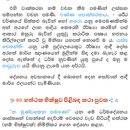
එහි වාක්කරන නම් වචන කීම පමණින් ලස්සන
සම්පන්න වචන පමණි.
වණ්ණ පොක්ඛරතාය
. - ශරීර
වර්ණයේ සිත්කළු බැවින් හෝ
නරො
යනු මෙපමණකින්ම
අන් අයගේ ලාභ ආදිය කෙරෙහි ඊර්ෂ්‍යා කරමින් පස්
ආකාර මසුරු බැවින් යුතුවු කරාටික පක්‍ෂය භජනය
කිරිල්ලෙන් කපටි වු මිනිසා යහපත් නොවේ ම ය.
යස්ස
චෙතන්ති-
යනු යම් පුද්ගලයෙකුට ඊර්ෂ්‍යා ආදී දෝස
අරහත් මාර්ග ඤාණයෙන් මුලින්ම සිඳ දමා බැහැර කළ
දෝස ඇත්තේ ද ධර්ම නුවණින් යුතු වුයේ ද ඔහු ම
සාධුරූප
යයි කියනු ලැබේ යන අර්ථයි.
දේශනය අවසානයේ දී බොහෝ දෙන සෝවාන් ආදී
මාර්ග ඵලයන්ට පැමිණියහ.
9-10. හත්ථක භික්ෂුව පිළිබඳ කථා පුවත
“න මුණ්ඩකෙන සමණෝ”
යන මේ ධර්මදේශනය
ශාස්තෲන් වහන්සේ දෙව්රම් වෙහෙර වැඩ සිටියදී හත්ථක
(නම් භික්ෂුවක්) නිමිතිකර ගෙන දේශනා කළහ.