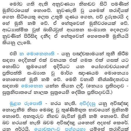
මෝඩ ගති ඇති අනුවණයා නිහඬව සිටි පමණින්
මුනිවරයෙක් නොවේ. නුවණැති වු යමෙක් තරාදියක්
ගෙන සිටියෙකු ලෙස උතුම් ගුණය ගෙන, පව් දුරුකරයි ද
හේ මුනි නම් වේ. ඒ හේතුවෙන් මුනිවරයෙක් වේ.
ආධ්‍යාත්මික වුත් බාහිරවුත් ආයතන සංඛ්‍යාත දෙලොව
නුවණින් පිරිසිඳ දනීද ඒ හේතුවෙන් හෙතෙමේ මුනියයි
කියනු ලැබේ.
එහි
න මොනෙනාති
- යනු පඤ්චකාමයන් තුනී කිරීම
සඳහා දෙදිනක් එක් වනයක එක් ගමක එක් ගසක් යට
නොසිට ක්‍රමයෙන් ඉදිරියට යන යෝගාවචරයාගේ
ප්‍රතිපත්ති සංඛ්‍යාත වු මාර්ග ඤාණයම මොනෙය්‍ය
නොහොත් මුනි නම් වේ. මෙහි වනාහි නිශ්ශබ්දතාවය
සඳහාම
මොනෙන
යන්න කියන ලදී. (නෙය්‍ය ප්‍රතිපදාව -
සුත්‍රනිපාතයේ නාලක සුත්‍රයෙහි දේශිත ප්‍රතිපදාවයි.)
මුළහ රුපොති
- හරය නැති.
අවිද්දසු
යනු අවිඤ්ඤ
නොදැනීම නිසා මෙබඳු වු තුෂ්ණිම්භුත භාවයෙන් මුනිනම්
නොවේ. අනතුරුව නිහඩ බැවින් මුනි නම් නොවේ. හිස්
බව හරයක් නැති බවම අවිඤ්ඤු යනෙන් අදහස් කෙරේ.
යන අර්ථයි.
යොචතුලංව පග්ගයහා
යම්සේ තරාදියක්