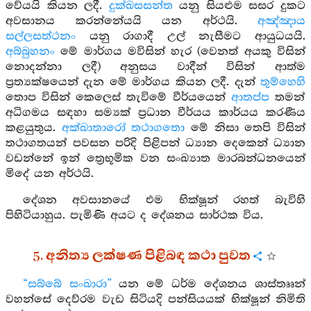
වේයයි කියන ලදී.
දුක්ඛසසන්ත
යනු සියළුම සසර දුකට
අවසානය කරන්නේයයි යන අර්ථයි.
අඤ්ඤාය
සල්ලසත්ථනං
යනු රාගාදී උල් නැසීමට ආයුධයයි.
අබ්බුහනං
මේ මාර්ගය මවිසින් හැර (වෙනත් අයකු විසින්
නොදන්නා ලදී) අනුසය වාදීන් විසින් ආත්ම
ප්‍රත්‍යක්ෂයෙන් දැන මේ මාර්ගය කියන ලදී. දැන්
තුම්හෙහි
තොප විසින් කෙලෙස් තැවිමේ වීර්යයෙන්
ආතප්ප
තමන්
අධිගමය සඳහා සම්‍යක් ප්‍රධාන වීර්යය කාර්යය කරණීය
කළයුතුය.
අක්ඛාතාරෝ තථාගතො
මේ නිසා තෙපි විසින්
තථාගතයන් පවසන පරිදි පිළිපන් ධ්‍යාන දෙකෙන් ධ්‍යාන
වඩන්නේ ඉන් ත්‍රෙභූමික වන සංඛ්‍යාත මාරබන්ධනයෙන්
මිදේ යන අර්ථයි.
දේශන අවසානයේ එම භික්ෂූන් රහත් බැවිහි
පිහිටියාහුය. පැමිණි අයට ද දේශනය සාර්ථක විය.
5. අනිත්‍ය ලක්ෂණ පිළිබඳ කථා පුවත
“සබ්බේ සංඛාරා”
යන මේ ධර්ම දේශනය ශාස්තෲන්
වහන්සේ දෙව්රම වැඩ සිටියදි පන්සියයක් භික්ෂූන් නිමිති