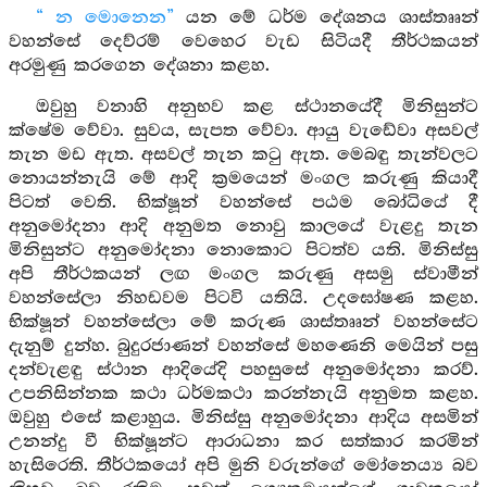
“ න මොනෙන”
යන මේ ධර්ම දේශනය ශාස්තෲන්
වහන්සේ දෙව්රම් වෙහෙර වැඩ සිටියදී තීර්ථකයන්
අරමුණු කරගෙන දේශනා කළහ.
ඔවුහු වනාහි අනුභව කළ ස්ථානයේදී මිනිසුන්ට
ක්ෂේම වේවා. සුවය, සැපත වේවා. ආයු වැඩේවා අසවල්
තැන මඩ ඇත. අසවල් තැන කටු ඇත. මෙබඳු තැන්වලට
නොයන්නැයි මේ ආදි ක්‍රමයෙන් මංගල කරුණු කියාදී
පිටත් වෙති. භික්ෂූන් වහන්සේ පඨම බෝධියේ දී
අනුමෝදනා ආදි අනුමත නොවු කාලයේ වැළදු තැන
මිනිසුන්ට අනුමෝදනා නොකොට පිටත්ව යති. මිනිස්සු
අපි තීර්ථකයන් ලඟ මංගල කරුණු අසමු ස්වාමීන්
වහන්සේලා නිහඩවම පිටවි යතියි. උදඝෝෂණ කළහ.
භික්ෂූන් වහන්සේලා මේ කරුණ ශාස්තෲන් වහන්සේට
දැනුම් දුන්හ. බුදුරජාණන් වහන්සේ මහණෙනි මෙයින් පසු
දන්වැළඳු ස්ථාන ආදියේදි පහසුසේ අනුමෝදනා කරව්.
උපනිසින්නක කථා ධර්මකථා කරන්නැයි අනුමත කළහ.
ඔවුහු එසේ කළාහුය. මිනිස්සු අනුමෝදනා ආදිය අසමින්
උනන්දු වී භික්ෂූන්ට ආරාධනා කර සත්කාර කරමින්
හැසිරෙති. තීර්ථකයෝ අපි මුනි වරුන්ගේ මෝනෙය්‍ය බව