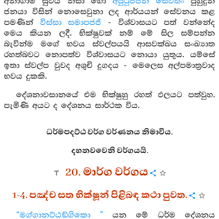
අනාගාමි සුවය නිසා හෝ
අපුථුජ්ජන සෙවිතං
පුහුදුන්
ජනයා විසින් නොසෙවුනා ලද ආර්යයන් සේවනය කළ
පමණින්
විස්සා සමාපජජි
- විශ්වාසයට පත් වන්නේද
මෙය කියන ලදී. භික්ෂුවක් නම් මේ සිල සම්පන්න
බැවින්ම මගේ භවය ස්වල්පයයි ආසවක්ඛය සංඛ්‍යාත
රහත්බවට නොපත්ව විශ්වාසයට නොයා යුතුය. යම්සේ
ඉතා ස්වල්ප වුවද අශුචි දුගදය - මෙලෙස අල්පමාත්‍රවාද
භවය දුකකි.
දේශනාවසානයේ එම භික්ෂුහු රහත් ඵලයට පත්වුහ.
පැමිණි අයට ද දේශනය සාර්ථක විය.
ධර්මපදට්ඨ වර්ග වර්ණනය නිමාවිය.
දහනවවෙනි වර්ගයයි.
20. මාර්ග වර්ගය
1-4. පඤ්ච සත භික්ෂූන් පිළිබඳ කථා පුවත.
“මග්ගානට්ඨඞ්ගිකො ”
යන මේ ධර්ම දේශනය