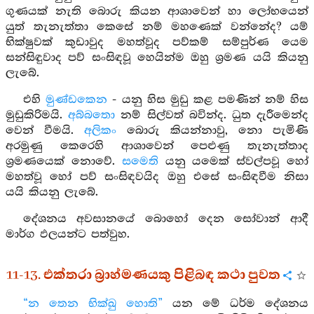
ගුණයක් නැති බොරු කියන ආශාවෙන් හා ලෝභයෙන්
යුත් තැනැත්තා කෙසේ නම් මහණෙක් වන්නේද? යම්
භික්ෂුවක් කුඩාවුද මහත්වූද පව්කම් සම්පුර්ණ යෙම
සන්සිඳුවාද පව් සංසිඳවූ හෙයින්ම ඔහු ශ්‍රමණ යයි කියනු
ලැබේ.
එහි
මුණ්ඩකෙන
- යනු හිස මුඩු කළ පමණින් නම් හිස
මුඩුකිරිමයි.
අබ්බතො
නම් සිල්වත් බවින්ද. ධුත දැරීමෙන්ද
වෙන් වීමයි.
අලිකං
බොරු කියන්නාවු, නො පැමිණි
අරමුණු කෙරෙහි ආශාවෙන් පෙළුණු තැනැත්තාද
ශ්‍රමණයෙක් නොවේ.
සමෙති
යනු යමෙක් ස්වල්පවූ හෝ
මහත්වූ හෝ පව් සංසිඳවයිද ඔහු එසේ සංසිඳවීම නිසා
යයි කියනු ලැබේ.
දේශනය අවසානයේ බොහෝ දෙන සෝවාන් ආදී
මාර්ග ඵලයන්ට පත්වුහ.
11-13. එක්තරා බ්‍රාහ්මණයකු පිළිබඳ කථා පුවත
“න තෙන භික්ඛු හොති”
යන මේ ධර්ම දේශනය