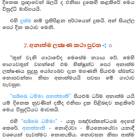
දිනෙක ප්‍රඥාවෙන් බලයි ද එනිසා දුකෙහි කළකිරේ මෙය
විසුද්ධි මාර්ගයයි.
එහි
දුක්ඛ
නම් ප්‍රතිපිළන අර්ථයෙන් දුකයි. අන් සියල්ල
පෙර දින කථාව මෙනි.
7. අනාත්ම ලක්‍ෂණ කථා පුවත
“තුන් වැනි ගාථාවේද මෙසේම න්‍යාය වේ. මෙහි
භාග්‍යවතුන් වහන්සේ එම භික්ෂූන්ට පෙර අනාත්ම
ලක්ෂණය සුදුසු යෝග්‍යබව දැන මහණනි සියළුම ස්ඛන්ධ
නොපවන්නා නිසා අනාත්මයයි පවසා මේ ගාථාව
පැවසුහ.
“සබ්බෙ ධම්මා අනත්තාති”
සියළුම ධර්ම අනාත්ම යයි
යම් දිනෙක නුවණින් දකීද එනිසා දුක පිළිබඳව කළකිරේ
මෙය විසුද්ධියට මාවතයි.
එහි
“සබ්බෙ ධම්මා”
- යනු පඤ්චස්කන්ධයම අදහස්
කෙරේ.
අනත්තාති
- නොදිරවා - මියනොයේවා යනාදී
වශයෙන් පැවත්මට නොහැකිය. නොවසන නිසා ආත්ම