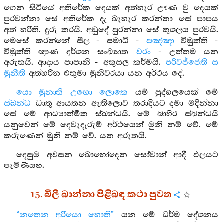
ගෙන සිටියේ අතිරේක දෙයක් අත්හැර ඌණ වු දෙයක්
පුරවන්නා සේ අතිරේක දැ බැහැර කරන්නා සේ පාපය
අත් හරිති. දුරු කරයි. අඩුදේ පුරන්නා සේ කුශලය පුරවයි.
මෙසේ කරන්නේ සීල - සමාධි -
පඤ්ඤා
විමුක්ති -
විමුක්ති ඥාණ දර්ශන සංඛ්‍යාත
වරං
- උත්තම යන
අරුතයි. ආදාය පාපානි - අකුසල කර්මයි.
පරිවජ්ජෙති ස
මුනීති
අත්හරින එතුමා මුනිවරයා යන අර්ථය දේ.
යො මුනාති උභො ලොකෙ
යම් පුද්ගලයෙක් මේ
ස්ඛන්ධ
ධාතු ආයතන ඇතිලොව තරාදියට දමා මදින්නා
සේ මේ ආධ්‍යාත්මික ස්ඛන්ධයි. මේ බාහිර ස්ඛන්ධයි
යනුවෙන් මේ දෙවැදැරුම් අර්ථයෙන් මුනි නම් වේ. මේ
කරුණෙන් මුනි නම් වේ. යන අරුතයි.
දෙසුම අවසන බොහෝදෙන සෝවාන් ආදී ඵලයට
පැමිණියහ.
15. බිලී බාන්නා පිළිබඳ කථා පුවත
“නතෙන අරියො හොති”
යන මේ ධර්ම දේශනය