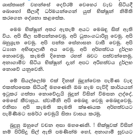
ශාස්තෲන් වහන්සේ දෙව්රම් වෙහෙර වැඩ සිටියදී
බොහෝ සීලාදී ධර්මයන්ගෙන් යුත් භික්ෂූන් නිමිති
කරගෙන දේශනා කළසේක.
මෙම භික්ෂූන් අතර ඇතැම් අයට මෙබඳු සිත් ඇති
විය. අපි සීල සම්පන්නවෙමු. අපි ධුතාංගධාරිහු වෙමු. අපි
බහුශ්‍රැත වෙමු. අපි පන්ත සේනාසන වාසී වෙමු. අපි
ධ්‍යාන අභිඥාලාභී අය වෙමු. අපි අර්හත්වය දුර්ලභ
නොවෙමු. කැමති දිනෙක රහත් බවට පත්වන්නෙමු.
අනාගාමීව සිටිය භික්ෂූන් දැන් අපට අරිහත්වය දුර්ලභ
නොවේ යනුවෙනි.
මේ සියල්ලෝම එක් දිනක් බුදුන්වෙත පැමිණ වැඳ
එකත්පසෙක සිටියදී මහණෙනි ඔබ හැම පැවිදි කාර්යයන්
ඉටුකර ගත්තා නොවේදැයි බුදුන් විසින් විමසන ලද්දේ,
මෙසේ කීවාහුය. ස්වාමීනි අපි මෙබඳු වෙමු මෙබඳුවෙමු.
එනිසා අපි කැමති කැමති ක්ෂණයක අර්හත්වයට
පැමිණීමට සමර්ථ වෙමුයි සිතා වාසය කරමු.
බුදුහු ඔහුගේ වචන අසා මහණෙනි. ! භික්ෂුවක් විසින්
නම් පිරිසිදු සිල් ඇති පමණින්ම හෝ, අනාගාමී සුවයට