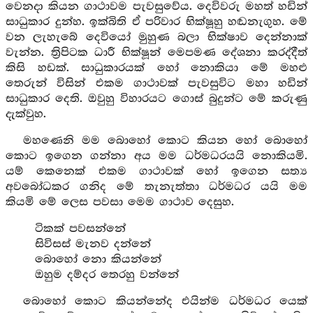
වෙනදා කියන ගාථාවම පැවසුවේය. දෙවිවරු මහත් හඩින්
සාධුකාර දුන්හ. ඉක්බිති ඒ පරිවාර භික්ෂූහු හඬනැගුහ. මේ
වන ලැහැබේ දෙවියෝ මුහුණ බලා භික්ෂාව දෙන්නාක්
වැන්න. ත්‍රිපිටක ධාරී භික්ෂූන් මෙපමණ දේශනා කරද්දීත්
කිසි හඩක්. සාධුකාරයක් හෝ නොකියා මේ මහළු
තෙරුන් විසින් එකම ගාථාවක් පැවසුවිට මහා හඩින්
සාධුකාර දෙති. ඔවුහු විහාරයට ගොස් බුදුන්ට මේ කරුණු
දැක්වුහ.
මහණෙනි මම බොහෝ කොට කියන හෝ බොහෝ
කොට ඉගෙන ගන්නා අය මම ධර්මධරයයි නොකියමි.
යම් කෙනෙක් එකම ගාථාවක් හෝ ඉගෙන සත්‍ය
අවබෝධකර ගනිද මේ තැනැත්තා ධර්මධර යයි මම
කියමි මේ ලෙස පවසා මෙම ගාථාව දෙසුහ.
ටිකක් පවසන්නේ
සිවිසස් මැනව දන්නේ
බොහෝ නො කියන්නේ
ඔහුම දම්දර තෙරහු වන්නේ
බොහෝ කොට කියන්නේද එයින්ම ධර්මධර යෙක්