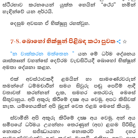
ස්ථිරභාව කරනයෙන් යුක්ත හෙයින් “ථේර” නමින්
හැඳින්වේ යන අර්ථයි.
දෙසුම අවසන ඒ භික්ෂුහු රහත්වුහ.
7-8. බොහෝ භික්ෂූන් පිළිබඳ කථා පුවත
“න වාක්කරන මත්තෙන ”
යන මේ ධර්ම දේශනය
ශාස්තෲන් වහන්සේ දෙව්රම වැඩසිටියදී බොහෝ භික්ෂූන්
අමතා දේශනා කළහ.
එක් අවස්ථාවකදී ළමයින් හා සාමණේරවරුන්
තමන්ගේ ධම්මචාරීන් සමග සිවුරු පඬු පෙවීම් ආදී
වතාවත් කරන්නන් දැක, සමහර තෙරවරු මෙසේ
සිතුවාහුය. අපි අකුරු කිරීමේ දක්‍ෂ අය වෙමු. අපට කිසිවක්
නැත. යම්හෙයකින් අපි බුදුන් වෙත එළඹ මෙසේ කියමු.
ස්වාමීනි අපි අකුරු කිරිමේ දක්‍ෂ අය වෙමු. අන් අය
සමීපයේ ධර්මය උගන්නා තෙරණුන් (අප) ළඟම පිරිසිදු
නොකර සජ්‍ඣායනා නොකරව් යයි දහර