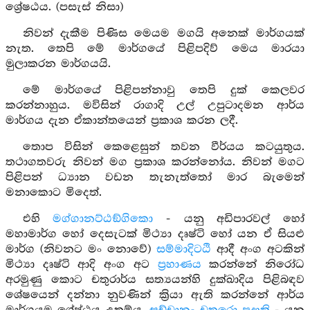
ශ්‍රේෂඨය. (පසැස් නිසා)
නිවන් දැකීම පිණිස මෙයම මගයි අනෙක් මාර්ගයක්
නැත. තෙපි මේ මාර්ගයේ පිළිපදිව් මෙය මාරයා
මුලාකරන මාර්ගයයි.
මේ මාර්ගයේ පිළිපන්නාවු තෙපි දුක් කෙලවර
කරන්නාහුය. මවිසින් රාගාදි උල් උපුටාදමන ආර්ය
මාර්ගය දැන ඒකාන්තයෙන් ප්‍රකාශ කරන ලදී.
තොප විසින් කෙළෙසුන් තවන වීර්යය කටයුතුය.
තථාගතවරු නිවන් මග ප්‍රකාශ කරන්නෝය. නිවන් මගට
පිළිපන් ධ්‍යාන වඩන තැනැත්තෝ මාර බැමෙන්
මනාකොට මිදෙත්.
එහි
මග්ගානට්ඨඞ්ගිකො
- යනු අඩිපාරවල් හෝ
මහාමාර්ග හෝ දෙසැටක් මිථ්‍යා දෘෂ්ටි හෝ යන ඒ සියළු
මාර්ග (නිවනට මං නොවේ)
සම්මාදිටඨි
ආදී අංග අටකින්
මිථ්‍යා දෘෂ්ටි ආදි අංග අට
ප්‍රහාණය
කරන්නේ නිරෝධ
අරමුණු කොට චතුරාර්ය සත්‍යයන්හි දුක්ඛාදිය පිළිබඳව
ශේෂයෙන් දන්නා නුවණින් ක්‍රියා ඇති කරන්නේ ආර්ය