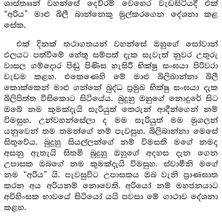
ශාස්තෲන් වහන්සේ දෙව්රම් වෙහෙර වැඩසිටියදී එක්
“අරිය” මාළු බිලී බාන්නෙකු මුල්කරගෙන දේශනා කළ
සේක.
එක් දිනක් තථාගතයන් වහන්සේ ඔහුගේ සෝවාන්
ඵලයට පත්වීමේ හේතු සම්පත් දැක සැවැත් නුවර උතුරු
වාසල ගම්දොර පිඬු පිණිස හැසිරී භික්ෂු සංඝයා පිරිවරා
වැඩම කළහ. එකෙණෙහි මේ මාළු බිලිබාන්නා බිලී
කොක්කෙන් මාළු ගන්නේ බුද්ධ ප්‍රමුඛ භික්ෂු සංඝයා දැක
බිලිපිත්ත වීසිකොට සිටියේය. බුදුහු ඔහුගේ නොදුරේ සිට
ඔබේ නම කුමක්දැයි සැරියුත් තෙරුන් ආදීන්ගෙන් නම්
විමසුහ. උන්වහන්සේලා ද මම සැරියුත් මම මුගලන්
යනුවෙන් තම තමන්ගේ නම් පැවසුහ. බිලිබාන්නා මෙසේ
සිතුවේය. බුදුහු සියල්ලන්ගේ නම් විමසති මගේ නමද
අසනු ඇතැයි සිතමි බුදුහු ඔහුගේ අදහස දැන ගෙන
උපාසක ඔබගේ නම කුමක්දැයි විමසුහ. ස්වාමීනි මගේ
නම “අරිය” යි. පැවසුවිට උපාසකය ඔබ වැනි ප්‍රාණඝාත
කරන අය අරියනම් නොවෙති. අරියෝ නම් මහජනයාට
අවිහිංසක භාවයේ සිටියෝ යයි පවසා මේ ගාථාව දේශනා
කළහ.