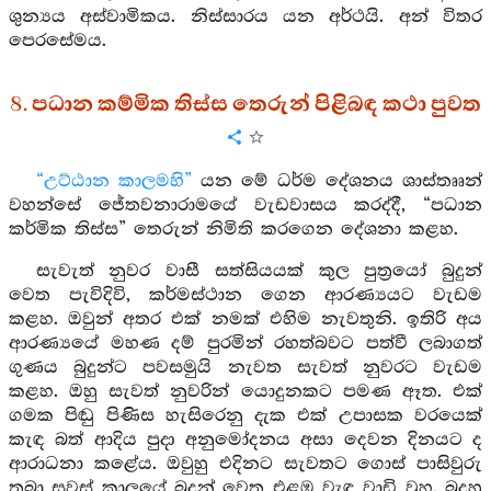
ශුන්‍යය අස්වාමිකය. නිස්සාරය යන අර්ථයි. අන් විතර
පෙරසේමය.
8. පධාන කම්මික තිස්ස තෙරුන් පිළිබඳ කථා පුවත
“උට්ඨාන කාලමහි”
යන මේ ධර්ම දේශනය ශාස්තෲන්
වහන්සේ ජේතවනාරාමයේ වැඩවාසය කරද්දී, “පධාන
කර්මික තිස්ස” තෙරුන් නිමිති කරගෙන දේශනා කළහ.
සැවැත් නුවර වාසී සත්සියයක් කුල පුත්‍රයෝ බුදුන්
වෙත පැවිදිවි, කර්මස්ථාන ගෙන ආරණ්‍යයට වැඩම
කළහ. ඔවුන් අතර එක් නමක් එහිම නැවතුනි. ඉතිරි අය
ආරණ්‍යයේ මහණ දම් පුරමින් රහත්බවට පත්වී ලබාගත්
ගුණය බුදුන්ට පවසමුයි නැවත සැවත් නුවරට වැඩම
කළහ. ඔහු සැවත් නුවරින් යොදුනකට පමණ ඈත. එක්
ගමක පිඬු පිණිස හැසිරෙනු දැක එක් උපාසක වරයෙක්
කැඳ බත් ආදිය පුදා අනුමෝදනය අසා දෙවන දිනයට ද
ආරාධනා කළේය. ඔවුහු එදිනට සැවතට ගොස් පාසිවුරු
තබා සවස් කාලයේ බුදුන් වෙත එළඹ වැඳ වාඩි වුහ. බුදුහු