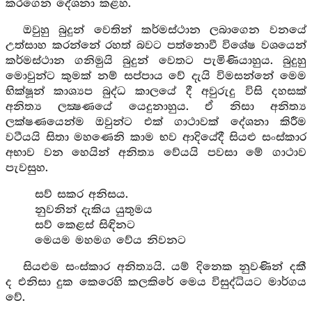
කරගෙන දේශනා කළහ.
ඔවුහු බුදුන් වෙතින් කර්මස්ථාන ලබාගෙන වනයේ
උත්සාහ කරන්නේ රහත් බවට පත්නොවී විශේෂ වශයෙන්
කර්මස්ථාන ගනිමුයි බුදුන් වෙතට පැමිණියාහුය. බුදුහු
මොවුන්ට කුමක් නම් සප්පාය වේ දැයි විමසන්නේ මෙම
භික්ෂූන් කාශ්‍යප බුද්ධ කාලයේ දී අවුරුදු විසි දහසක්
අනිත්‍ය ලක්‍ෂණයේ යෙදුනාහුය. ඒ නිසා අනිත්‍ය
ලක්ෂණයෙන්ම ඔවුන්ට එක් ගාථාවක් දේශනා කිරීම
වටීයයි සිතා මහණෙනි කාම භව ආදියේදී සියළු සංස්කාර
අභාව වන හෙයින් අනිත්‍ය වේයයි පවසා මේ ගාථාව
පැවසුහ.
සව් සකර අනිසය.
නුවනින් දැකිය යුතුමය
සව් කෙළස් සිඳිනට
මෙයම මහමග වේය නිවනට
සියළුම සංස්කාර අනිත්‍යයි. යම් දිනෙක නුවණින් දකී
ද එනිසා දුක කෙරෙහි කලකිරේ මෙය විසුද්ධියට මාර්ගය
වේ.