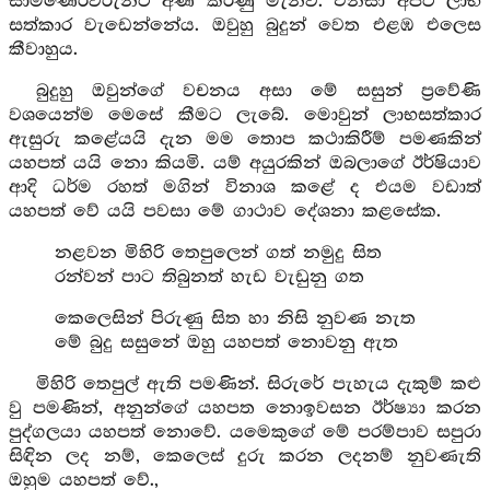
සාමණේරවරුන්ට අණ කරණු මැනවි. එනිසා අපට ලාභ
සත්කාර වැඩෙන්නේය. ඔවුහු බුදුන් වෙත එළඹ එලෙස
කීවාහුය.
බුදුහු ඔවුන්ගේ වචනය අසා මේ සසුන් ප්‍රවේණි
වශයෙන්ම මෙසේ කීමට ලැබේ. මොවුන් ලාභසත්කාර
ඇසුරු කළේයයි දැන මම තොප කථාකිරීම් පමණකින්
යහපත් යයි නො කියමි. යම් අයුරකින් ඔබලාගේ ඊර්ෂියාව
ආදි ධර්ම රහත් මගින් විනාශ කළේ ද එයම වඩාත්
යහපත් වේ යයි පවසා මේ ගාථාව දේශනා කළසේක.
නළවන මිහිරි තෙපුලෙන් ගත් නමුදු සිත
රන්වන් පාට තිබුනත් හැඩ වැඩුනු ගත
කෙලෙසින් පිරුණු සිත හා නිසි නුවණ නැත
මේ බුදු සසුනේ ඔහු යහපත් නොවනු ඇත
මිහිරි තෙපුල් ඇති පමණින්. සිරුරේ පැහැය දැකුම් කළු
වු පමණින්, අනුන්ගේ යහපත නොඉවසන ඊර්ෂ්‍යා කරන
පුද්ගලයා යහපත් නොවේ. යමෙකුගේ මේ පරම්පාව සපුරා
සිඳින ලද නම්, කෙලෙස් දුරු කරන ලදනම් නුවණැති
ඔහුම යහපත් වේ.,