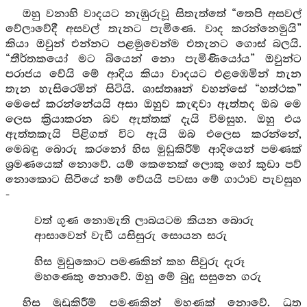
ඔහු වනාහි වාදයට නැඹුරුවූ සිතැත්තේ “තෙපි අසවල්
වේලාවේදී අසවල් තැනට පැමිණෙ. වාද කරන්නෙමුයි”
කියා ඔවුන් එන්නට පළමුවෙන්ම එතැනට ගොස් බලයි.
“තීර්තකයෝ මට බියෙන් නො පැමිණියෝය” ඔවුන්ට
පරාජය වේයි මේ ආදිය කියා වාදයට එළඹෙමින් තැන
තැන හැසිරෙමින් සිටියි. ශාස්තෲන් වහන්සේ “හත්ථක”
මෙසේ කරන්නේයයි අසා ඔහුව කැඳවා ඇත්තද ඔබ මෙ
ලෙස ක්‍රියාකරන බව ඇත්තක් දැයි විමසුහ. ඔහු එය
ඇත්තකැයි පිළිගත් විට ඇයි ඔබ එලෙස කරන්නේ,
මෙබඳු බොරු කරනෝ හිස මුඩුකිරීම් ආදියෙන් පමණක්
ශ්‍රමණයෙක් නොවේ. යම් කෙනෙක් ලොකු හෝ කුඩා පව්
නොකොට සිටියේ නම් වේයයි පවසා මේ ගාථාව පැවසුහ
-
වත් ගුණ නොමැති ලාබයටම කියන බොරු
ආසාවෙන් වැඩී යසිසුරු සොයන සරු
හිස මුඩුකොට පමණකින් කහ සිවුරු දැරූ
මහණෙකු නොවේ. ඔහු මේ බුදු සසුනෙ ගරු
හිස මුඩුකිරීම් පමණකින් මහණක් නොවේ. ධුත