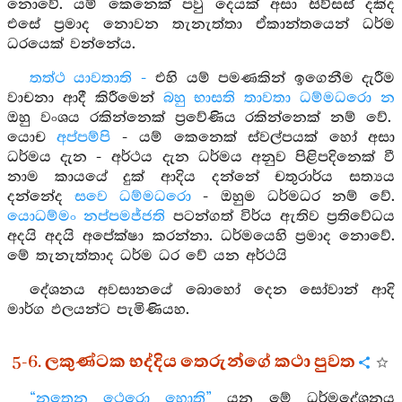
නොවේ. යම් කෙනෙක් පවු දෙයක් අසා සිව්සස් දකිද
එසේ ප්‍රමාද නොවන තැනැත්තා ඒකාන්තයෙන් ධර්ම
ධරයෙක් වන්නේය.
තත්ථ යාවතාති -
එහි යම් පමණකින් ඉගෙනීම දැරීම
වාචනා ආදී කිරීමෙන්
බහු භාසති තාවතා ධම්මධරො න
ඔහු වංශය රකින්නෙක් ප්‍රවේණිය රකින්නෙක් නම් වේ.
යොච
අප්පම්පි
- යම් කෙනෙක් ස්වල්පයක් හෝ අසා
ධර්මය දැන - අර්ථය දැන ධර්මය අනුව පිළිපදිනෙක් වී
නාම කායයේ දුක් ආදිය දන්නේ චතුරාර්ය සත්‍යය
දන්නේද
සවෙ ධම්මධරො
- ඔහුම ධර්මධර නම් වේ.
යොධම්මං නප්පමජ්ජති
පටන්ගත් විර්ය ඇතිව ප්‍රතිවේධය
අදයි අදයි අපේක්ෂා කරන්නා. ධර්මයෙහි ප්‍රමාද නොවේ.
මේ තැනැත්තාද ධර්ම ධර වේ යන අර්ථයි
දේශනය අවසානයේ බොහෝ දෙන සෝවාන් ආදි
මාර්ග ඵලයන්ට පැමිණියහ.
5-6. ලකුණ්ටක භද්දිය තෙරුන්ගේ කථා පුවත
“නතෙන ථෙරො හොති”
යන මේ ධර්මදේශනය