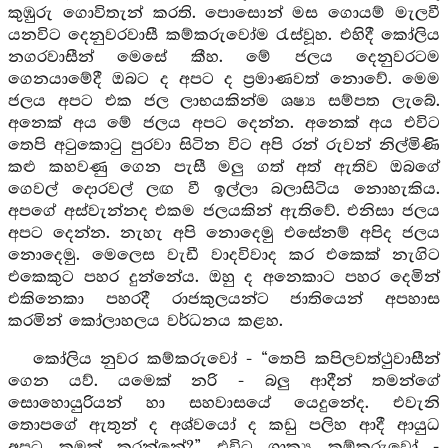
කුඹුරු ගොවිතැන් කරති. පොසොන් මස ගොයම් මැලවී
යනවිට දෙනුවරවාසී කම්කරුවෝම රැස්වූහ. එහිදී කෝලිය
නගරවාසීන් මෙසේ කීහ. මේ ජලය දෙනුවරටම
ගෙනයාමේදී ඔබට ද අපට ද ප්‍රමාණවත් නොවේ. මෙම
ජලය අපට එක ජල ලාභයකින්ම ශෂ්‍ය සම්පත ලැබේ.
අනෙක් අය මේ ජලය අපට දෙන්න. අනෙක් අය එවිට
තෙපි අටුකොටු පුරවා සිටින විට අපි රන් රුවන් නිල්මිණි
කළු කහවණු ගෙන පැසී මලු ගත් අත් ඇතිව ඔබගේ
ගෙවල් දොරවල් ලඟ වී ඉල්ලා බලාසිටිය නොහැකිය.
අපගේ අස්වැන්නද එකම ජලයකින් ඇතිවේ. එනිසා ජලය
අපට දෙන්න. නැහැ අපි නොදෙමු එසේනම් අපිද ජලය
නොදෙමු. මෙලෙස වැඩී වාදවිවාද කර එකෙක් නැගිට
එකෙකුට පහර දුන්නේය. ඔහු ද අනෙකාට පහර දෙමින්
එකිනෙකා පහරදී රාජකුලයන්ට ජාතියෙන් අපහාස
කරමින් කෝලාහලය වර්ධනය කළහ.
කෝලිය නුවර කම්කරුවෝ - “තෙපි කපිලවත්ථුවාසීන්
ගෙන යව්. යමෙක් නරි - බලු ආදීන් තමන්ගේ
සොහොයුරියන් හා සහවාසයේ යෙදුනේද. එවැනි
තොපගේ ඇතුන් ද අශ්වයෝ ද කඩු පලිහ ආදී ආයුධ
අපට කුමක් කරන්නේ?” එවිට ශාක්‍ය කම්කරුවෝ -