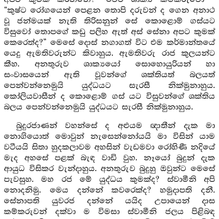
“කුෂ්ට රෝගයෙන් පෙළන තොපි දරුවන් ද ගෙන අනාථ
වූ ජන්මයක් නැති තිරිසනුන් සේ කොළොම් ගස්යට
විසුවෝ තොපගේ කඩු පලිහ ඇත් අස් සේනා අපට කුමක්
කෙරෙත්ද?” මෙසේ දොස් නගාගත් විට එම කර්මාන්තයේ
යෙදු ඇමතිවරුන්ට කිවාහුය. ඇමතිවරු රාජ කුලයන්ට
කීහ. අනතුරුව ශාක්‍යයෝ සොහොයුරියන් හා
සංවාසයෙන් ඇති වූවන්ගේ ශක්තියත් බලයත්
පෙන්වන්නෙමුයි යුද්ධයට සැරසී නික්මුනාහුය.
කෝලියවාසීන් ද කොළොම් ගස් යට විසුවන්ගේ ශක්තිය
බලය පෙන්වන්නෙමුයි යුද්ධයට සැරසී නික්මුනාහුය.
බුදුරජාණන් වහන්සේ ද අළුයම ඥාතීන් දැක මා
නොගියොත් මොවුන් නැසෙන්නෝයයි මා විසින් යාම
වටීයයි සිතා හුදකලාවම අහසින් වැඩමවා රෝහිණී නදියේ
මැද අහසේ පළක් බැඳ වාඩි වුහ. නෑයෝ බුදුන් දැක
ආයුධ විසිකර වැන්දාහුය. අනතුරුව බුදුහු ඔවුන්ට මෙසේ
පැවසුහ. මහ රජ මේ යුද්ධය කුමක්ද? ස්වාමීනි අපි
නොදනිමු. මෙය දන්නේ කවරෙක්ද? හමුදාපති දනී.
සේනාපති යුවරජ දන්නේ යයිද උපායෙන් දාස
කම්කරුවන් දක්වා ම විමසා ස්වාමීනි ජලය පිළිබඳ