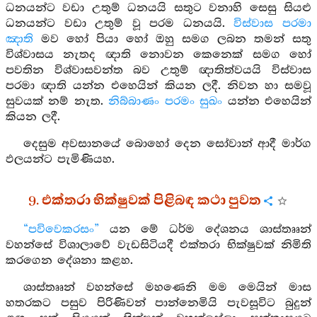
ධනයන්ට වඩා උතුම් ධනයයි සතුට වනාහි සෙසු සියළු
ධනයන්ට වඩා උතුම් වූ පරම ධනයයි.
විස්වාස පරමා
ඤාති
මව හෝ පියා හෝ ඔහු සමග ලබන තමන් සතු
විශ්වාසය නැතද ඥාති නොවන කෙනෙක් සමග හෝ
පවතින විශ්වාසවන්ත බව උතුම් ඥාතිත්වයයි විස්වාස
පරමා ඥාති යන්න එහෙයින් කියන ලදී. නිවන හා සමවූ
සුවයක් නම් නැත.
නිබ්බාණං පරමං සුඛං
යන්න එහෙයින්
කියන ලදී.
දෙසුම අවසානයේ බොහෝ දෙන සෝවාන් ආදී මාර්ග
ඵලයන්ට පැමිණියහ.
9. එක්තරා භික්ෂුවක් පිළිබඳ කථා පුවත
“පවිවෙකරසං”
යන මේ ධර්ම දේශනය ශාස්තෲන්
වහන්සේ විශාලාවේ වැඩසිටියදී එක්තරා භික්ෂුවක් නිමිති
කරගෙන දේශනා කළහ.
ශාස්තෲන් වහන්සේ මහණෙනි මම මෙයින් මාස
හතරකට පසුව පිරිණිවන් පාන්නෙමියි පැවසූවිට බුදුන්