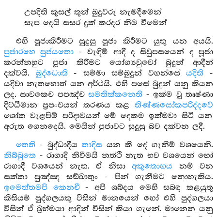
උපදිති කුසල් තුන් බුදුවරු නැමදීමෙන්
සැප දෙයි සසර දුක් කරදර නිම වීමෙන්
එහි පූජාකිරීමට සුදුසු පූජා කිරීමට යුතු යන අයයි.
පුජාරහෙ පුජයතො
- වැඳිම් ආදී ද සිවුපසයෙන් ද පූජා
කරන්නහුට පූජා කිරීමට යෝග්‍යවුවෝ බුදුන් ආදීන්
දක්වයි.
බුද්ධොති
- සම්මා සම්බුදුන් වහන්සේ
යදිති
-
යදිවා නැතහොත් යන අර්ථයි. එහි පසේ බුදුන් යනු කියන
ලද. සාවකෙච පපඤ්ච
සමතික්කනෙති
- ඉක්ම වූ තෘෂ්ණා
දිට්ඨිමාන ප්‍රපංචයන් තරණය කළ
තිණ්ණසෝකපරිද්දවේ
ශෝක වැළපිම් පරිදාවයන් මේ දෙකම ඉක්මවා සිටි යන
අරුත ගෙනදෙයි. මෙයින් පුජාවට සුදුසු බව දක්වන ලදී.
තෙති
- බුද්ධාදීය
තාදිස
යන කී දේ ගැනීම් වශයෙනි.
නිබ්බුතෙ
- රාගාදි නිවීමයි නත්ථි නැත භව වශයෙන් හෝ
රාගාදී වශයෙන් නැත. ඒ නිසා
අකුතොභය
නම් වන
සක්කා පුඤ්ඤ සඞ්ඛාතුං - පින් ගැනීමට නොහැකිය.
ඉමෙත්තමපි කෙනචී
- අපි ශබ්දය මෙහි සබඳ කළයුතු
කිසියම් පුද්ගලයකු විසින් මානයෙන් හෝ එහි පුද්ගලයා
විසින් ඒ බ්‍රහ්මයා ආදින් විසින් කියා ගැනේ. මානෙන යනු