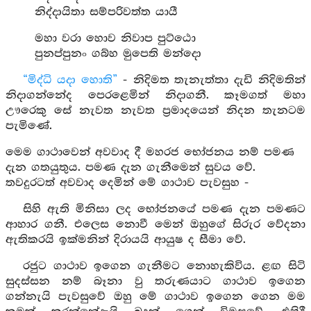
නිද්දායිතා සම්පරිවත්ත යායී
මහා වරා හොව නිවාප පුට්ඨො
පුනප්පුනං ගබ්හ මුපෙති මන්දො
“මිද්ධි යදා හොති”
- නිදිමත තැනැත්තා දැඩි නිදිමතින්
නිදාගන්නේද පෙරළෙමින් නිදාගනී. කෑමගත් මහා
ඌරෙකු සේ නැවත නැවත ප්‍රමාදයෙන් නිදන තැනටම
පැමිණේ.
මෙම ගාථාවෙන් අවවාද දී මහරජ භෝජනය නම් පමණ
දැන ගතයුතුය. පමණ දැන ගැනීමෙන් සුවය වේ.
තවදුරටත් අවවාද දෙමින් මේ ගාථාව පැවසුහ -
සිහි ඇති මිනිසා ලද භෝජනයේ පමණ දැන පමණට
ආහාර ගනී. එලෙස නොවී මෙන් ඔහුගේ සිරුර වේදනා
ඇතිකරයි ඉක්මනින් දිරායයි ආයුෂ ද සීමා වේ.
රජුට ගාථාව ඉගෙන ගැනීමට නොහැකිවිය. ළඟ සිටි
සුදස්සන නම් බෑනා වු තරුණයාට ගාථාව ඉගෙන
ගන්නැයි පැවසුවේ ඔහු මේ ගාථාව ඉගෙන ගෙන මම