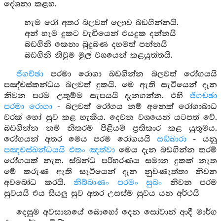
දේශනා කළහ.
හැම රෝ අතර බලවත් ලොව බඩගින්නයි.
අන් හැම දුකට වැඩියෙන් එයදුක දන්නයි
බඩගිනි කෙනා බුදුබණ දහමත් පන්නයි
බඩගිනි නිවුම මුල් වශයෙන් කළයුත්තයි.
ජිගච්ඡා
පරමා රොගා බඩගින්න බලවත් රෝගයයි
පඤ්චස්කන්ධය බලවත් දුකයි. මෙ ඇති සැටියෙන් දැන
නිවන පරම උතුම්ම සැපයයි දැනගන්න. එහි
ජීගචඡා
පරමා රොගා
- බලවත් රෝගය නම් අනෙක් රෝගාබාධ
වරක් හෝ සුව කළ හැකිය. දෙවන වශයෙන් යටපත් වේ.
බඩගින්න නම් නිතරම පිළියම් ප්‍රතිකාර කළ යුතුමය.
රෝගයන් අතර මෙය පරම රෝගයයි
සඞ්ඛාරා
- යනු
පඤචස්ඛන්ධයයි එතං ඤත්වා
මෙය දැන බඩගින්න තරම්
රෝගයක් නැත. ස්ඛන්ධ පරිහරණය සමාන දුකක් නැත
මේ කරුණ ඇති සැටියෙන් දැන නුවණැත්තා නිවන
අවබෝධ කරයි.
නිබ්බාණං පරමං සුඛං
නිවන පරම
සුවයයි එය සියලු සුව අතර උසස්ම සුවය යන අර්ථයි
දෙසුම අවසානයේ බොහෝ දෙන සෝවාන් ආදී මාර්ග