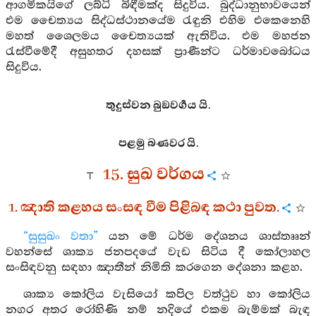
ආගමිකයිගේ ලබ්ධි බිඳීමක්ද සිදුවිය. බුද්ධානුභාවයෙන්
එම චෛත්‍යය සිද්ධස්ථානයේම රැඳුනි එහිම එකෙනෙහි
මහත් ශෛලමය චෛත්‍යයක් ඇතිවිය. එම මහජන
රැස්වීමේදී අසුහතර දහසක් ප්‍රාණීන්ට ධර්මාවබෝධය
සිදුවිය.
තුදුස්වන බුඞවර්‍ගය යි.
පළමු බණවර යි.
15. සුඛ වර්ගය
1. ඤාති කළහය සංසඳ වීම පිළිබඳ කථා පුවත.
“සුසුඛං වතා”
යන මේ ධර්ම දේශනය ශාස්තෲන්
වහන්සේ ශාක්‍ය ජනපදයේ වැඩ සිටිය දී කෝලාහල
සංසිඳවනු සඳහා ඤාතීන් නිමිති කරගෙන දේශනා කළහ.
ශාක්‍ය කෝලිය වැසියෝ කපිල වත්ථුව හා කෝලිය
නගර අතර රෝහිණි නම් නදියේ එකම බැම්මක් බැඳ