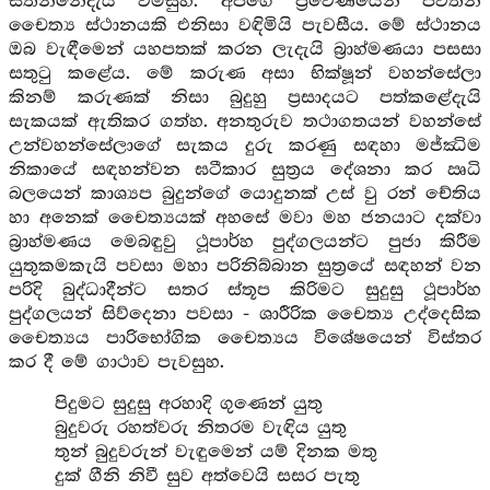
සිතන්නේදැයි විමසුහ. අපගේ ප්‍රවේණියෙන් පවතින
චෛත්‍ය ස්ථානයකි එනිසා වඳිමියි පැවසීය. මේ ස්ථානය
ඔබ වැඳීමෙන් යහපතක් කරන ලැදැයි බ්‍රාහ්මණයා පසසා
සතුටු කළේය. මේ කරුණ අසා භික්ෂූන් වහන්සේලා
කිනම් කරුණක් නිසා බුදුහු ප්‍රසාදයට පත්කළේදැයි
සැකයක් ඇතිකර ගත්හ. අනතුරුව තථාගතයන් වහන්සේ
උන්වහන්සේලාගේ සැකය දුරු කරණු සඳහා මජ්ඣිම
නිකායේ සඳහන්වන ඝටීකාර සුත්‍රය දේශනා කර ඍධි
බලයෙන් කාශ්‍යප බුදුන්ගේ යොදුනක් උස් වු රන් චේතිය
හා අනෙක් චෛත්‍යයක් අහසේ මවා මහ ජනයාට දක්වා
බ්‍රාහ්මණය මෙබඳුවු ථූපාර්හ පුද්ගලයන්ට පුජා කිරීම
යුතුකමකැයි පවසා මහා පරිනිබ්බාන සුත්‍රයේ සඳහන් වන
පරිදි බුද්ධාදීන්ට සතර ස්තූප කිරිමට සුදුසු ථූපාර්හ
පුද්ගලයන් සිව්දෙනා පවසා - ශාරීරික චෛත්‍ය උද්දෙසික
චෛත්‍යය පාරිභෝගික චෛත්‍යය විශේෂයෙන් විස්තර
කර දී මේ ගාථාව පැවසුහ.
පිදුමට සුදුසු අරහාදි ගුණෙන් යුතු
බුදුවරු රහත්වරු නිතරම වැඳිය යුතු
තුන් බුදුවරුන් වැඳුමෙන් යම් දිනක මතු
දුක් ගීනි නිවී සුව අත්වෙයි සසර පැතු