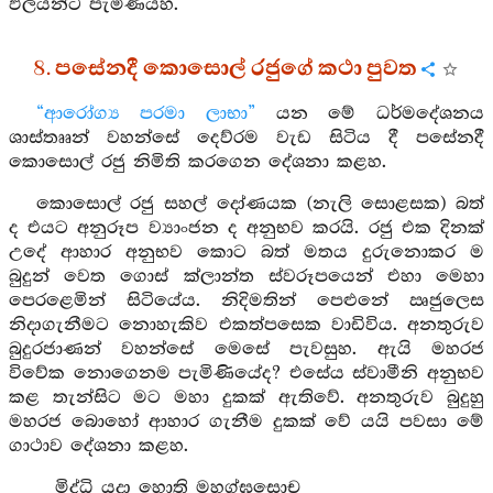
ඵලයන්ට පැමිණියහ.
8. පසේනදී කොසොල් රජුගේ කථා පුවත
“ආරෝග්‍ය පරමා ලාභා”
යන මේ ධර්මදේශනය
ශාස්තෲන් වහන්සේ දෙව්රම වැඩ සිටිය දී පසේනදී
කොසොල් රජු නිමිති කරගෙන දේශනා කළහ.
කොසොල් රජු සහල් දෝණයක (නැලි සොළසක) බත්
ද එයට අනුරූප ව්‍යාංජන ද අනුභව කරයි. රජු එක දිනක්
උදේ ආහාර අනුභව කොට බත් මතය දුරුනොකර ම
බුදුන් වෙත ගොස් ක්ලාන්ත ස්වරූපයෙන් එහා මෙහා
පෙරළෙමින් සිටියේය. නිදිමතින් පෙළුනේ ඍජුලෙස
නිදාගැනීමට නොහැකිව එකත්පසෙක වාඩිවිය. අනතුරුව
බුදුරජාණන් වහන්සේ මෙසේ පැවසුහ. ඇයි මහරජ
විවේක නොගෙනම පැමිණියේද? එසේය ස්වාමීනි අනුභව
කළ තැන්සිට මට මහා දුකක් ඇතිවේ. අනතුරුව බුදුහු
මහරජ බොහෝ ආහාර ගැනීම දුකක් වේ යයි පවසා මේ
ගාථාව දේශනා කළහ.
මිද්ධි යදා හොති මහග්ඝසොච