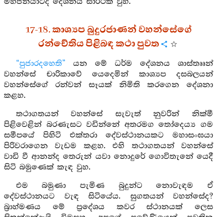
මහජනයාටද දේශනය සාර්ථක වුහ.
17-18. කාශ්‍යප බුදුරජාණන් වහන්සේගේ
රන්චේතිය පිළිබඳ කථා පුවත
“පුජාරදහෙති”
යන මේ ධර්ම දේශනය ශාස්තෲන්
වහන්සේ චාරිකාවේ යෙදෙමින් කාශ්‍යප දසබලයන්
වහන්සේගේ රන්වන් සෑයක් නිමිති කරගෙන දේශනා
කළහ.
තථාගතයන් වහන්සේ සැවැත් නුවරින් නික්මී
පිළිවෙළින් බරණැසට වඩින්නේ අතරමග තෝදෙය්‍ය ගම
සමීපයේ පිහිටි එක්තරා දේවස්ථානයකට මහාසංඝයා
පිරිවරාගෙන වැඩම කළහ. එහි තථාගතයන් වහන්සේ
වාඩි වී ආනන්ද තෙරුන් යවා නොදුරේ ගොවිතැනේ යෙදී
සිටි බමුණෙක් කැඳ වුහ.
එම බමුණා පැමිණ බුදුන්ට නොවැඳම ඒ
දේවස්ථානයට වැඳ සිටියේය. සුගතයන් වහන්සේද?
බ්‍රාහ්මණය මේ ප්‍රදේශය කවර ස්ථානයක් ලෙස