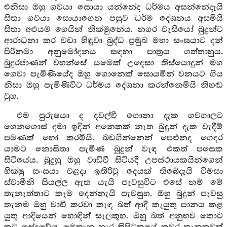
එනිසා ඔහු ගවයා සොයා යන්නේද ධර්මය අසන්නේදැයි
සිතා ගවයා සොයාගෙන පසුව ධර්ම දේශනය අසමියි
සිතා අළුයම ගෙයින් නික්මුනේය. නගර වැසියෝ බුදුන්ට
ආරාධනා කර වඩා හිඳුවා බුද්ධ ප්‍රමුඛ මහා සංඝයාට දන්
පිරිනමා අනුමෝදනය සඳහා පාත්‍රය ගත්තාහුය.
බුදුරජාණන් වහන්සේ යමෙක් උදෙසා තිස්යොදුන් මග
ගෙවා පැමිණියේද ඔහු ගොනෙක් සොයමින් වනයට ගිය
නිසා ඔහු පැමිණිවිට ධර්මය දේශනා කරන්නෙමියි නිහඬ
වුහ.
එම පුරුෂයා ද දවල්වී ගොනා දැක ගවගාලට
ගෙනගොස් දමා ඉදින් අනෙකක් නැත බුදුන් දැක වැදීම්
පමණක් හෝ කරමියි. බඩගින්නෙන් පෙළුනද ගෙදර
යාමට නොසිතා පැමිණ බුදුන් වැඳ එකත් පසෙක
සිටියේය. බුදුහු ඔහු වාඩිවී සිටියදී උපස්ථායකයින්ගෙන්
භික්ෂු සංඝයා වළදා ඉතිරිවු දෙයක් තිබේදැයි විමසා
ස්වාමීනි සියල්ල ඇත යැයි පැවසුවිට එසේ නම් මේ
තැනැත්තාට කෑම දෙන්නැයි පැවසුහ. ඔහු බුදුන් පැවසු
තැනම ඔහු වාඩි කරවා කැඳ බත් ආදී කෑයුතු පානය කළ
යුතු ආදියෙන් හොඳින් සැලකූහ. ඔහු බත් අනුභව කොට