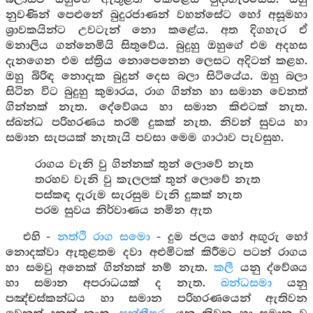
නුවණින් පෙළුනේ බුදුරජාණන් වහන්සේට හෝ අසූමහා
ශ්‍රාවකයින්ට උවටැන් නො කළේය. අත දිගහැර ඒ
මනාලිය ගන්නෙමියි සිතුවේය. බුදුහු ඔහුගේ එම අදහස
දැනගෙන එම ස්ත්‍රිය නොපෙනෙන ලෙසට අදිටන් කළහ.
ඔහු බිරිඳ නොදැක බුදුන් දෙස බලා සිටියේය. ඔහු බලා
සිටින විට බුදුහු කුමාරය, රාග ගින්න හා සමාන වෙනත්
ගින්නක් නැත. දේවේශය හා සමාන කිළුටක් නැත.
ස්ඛන්ධ පරිහරණය තරම් දුකක් නැත. නිවන් සුවය හා
සමාන සැපයක් නැතැයි පවසා මෙම ගාථාව පැවසුහ.
රාගය වැනි වු ගින්නක් තුන් ලොවේ නැත
තරහව වැනි වු කැලලක් තුන් ලොවේ නැත
පස්කඳ දැරුම සැරසුම වැනි දුකක් නැත
පරම සුවය නිර්වාණය නමින ඇත
එහි -
නත්ථි රාග සමො
- දුම ජලය හෝ අඟුරු හෝ
නොදක්වා ඇතුළතම දවා අළුමිටක් කිරීමට පටන් රාගය
හා සමවු අනෙක් ගින්නක් නම් නැත.
කලී
යනු ද්වේශය
හා සමාන අපරාධයක් ද නැත.
ඛන්ධසමා
යනු
පඤ්චස්කන්ධය හා සමාන පරිහරණයෙන් ඇතිවන