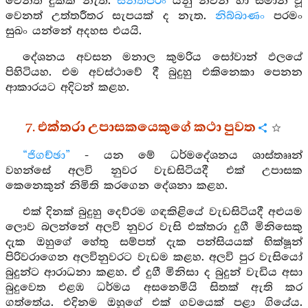
වෙනත් දුකක් නැත.
සන්තීපරං
යනු නිවන හා සමාන වූ
වෙනත් උත්තරීතර සැපයක් ද නැත.
නිබ්බාණං
පරමං
සුඛං යන්නේ අදහස එයයි.
දේශනය අවසන මනාල කුමරිය සෝවාන් ඵලයේ
පිහිටියහ. එම අවස්ථාවේ දී බුදුහු එකිනෙකා පෙනන
ආකාරයට අදිටන් කළහ.
7. එක්තරා උපාසකයෙකුගේ කථා පුවත
“ජිගච්ඡා”
- යන මේ ධර්මදේශනය ශාස්තෲන්
වහන්සේ අලවි නුවර වැඩසිටියදී එක් උපාසක
කෙනෙකුන් නිමිති කරගෙන දේශනා කළහ.
එක් දිනක් බුදුහු දෙව්රම ගඳකිළියේ වැඩසිටියදී අළුයම
ලොව බලන්නේ අලවි නුවර වැසි එක්තරා දුගී මිනිසෙකු
දැක ඔහුගේ හේතු සම්පත් දැක පන්සියයක් භික්ෂූන්
පිරිවරාගෙන අලවිනුවරට වැඩම කළහ. අලවි පුර වැසියෝ
බුදුන්ට ආරාධනා කළහ. ඒ දුගී මිනිසා ද බුදුන් වැඩිය අසා
බුදුවෙත එළඹ ධර්මය අසනෙමියි සිතක් ඇති කර
ගත්තේය. එදිනම ඔහුගේ එක් ගවයෙක් පළා ගියේය.