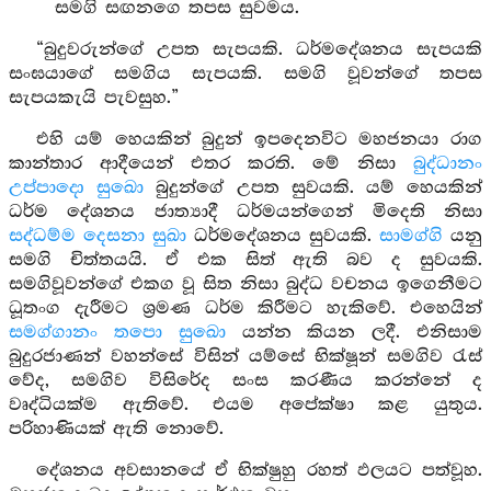
සමගි සඟනගෙ තපස සුවමය.
“බුදුවරුන්ගේ උපත සැපයකි. ධර්මදේශනය සැපයකි
සංඝයාගේ සමගිය සැපයකි. සමගි වූවන්ගේ තපස
සැපයකැයි පැවසුහ.”
එහි යම් හෙයකින් බුදුන් ඉපදෙනවිට මහජනයා රාග
කාන්තාර ආදීයෙන් එතර කරති. මේ නිසා
බුද්ධානං
උප්පාදො සුඛො
බුදුන්ගේ උපත සුවයකි. යම් හෙයකින්
ධර්ම දේශනය ජාත්‍යාදී ධර්මයන්ගෙන් මිදෙති නිසා
සද්ධම්ම දෙසනා සුඛා
ධර්මදේශනය සුවයකි.
සාමග්ගි
යනු
සමගි චිත්තයයි. ඒ එක සිත් ඇති බව ද සුවයකි.
සමගිවූවන්ගේ එකග වූ සිත නිසා බුද්ධ වචනය ඉගෙනීමට
ධූතංග දැරීමට ශ්‍රමණ ධර්ම කිරීමට හැකිවේ. එහෙයින්
සමග්ගානං තපො සුඛො
යන්න කියන ලදී. එනිසාම
බුදුරජාණන් වහන්සේ විසින් යම්සේ භික්ෂූන් සමගිව රැස්
වේද, සමගිව විසිරේද සංස කරණීය කරන්නේ ද
වෘද්ධියක්ම ඇතිවේ. එයම අපේක්ෂා කළ යුතුය.
පරිහාණියක් ඇති නොවේ.
දේශනය අවසානයේ ඒ භික්ෂුහු රහත් ඵලයට පත්වූහ.