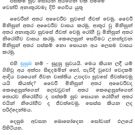
පස්කම් සුව සොයන අයගෙන් එක පිම්මේ
වෙන්වි අනාතුරවමැ දිවි ගෙවිය යුතු
වෛරීන් අතර අවෛරීව සුවසේ ජීවත් වෙමු. වෛරී
මිනිසුන් අතර අවෛරීව වාසය කරමු. ආතුර වු මිනිසුන්
අතර අනාතුරව සුවසේ ජීවත් වෙමු රෝගී වු මිනිසුන් අතර
නිරෝගීව වාසය කරමු. කෙලෙසුන් සෙවීමට උනන්දුවන
මිනිසුන් අතර පස්කම් නො සොයන අය ලෙසම වාසය
කරමු.
එහි
සුසුඛ
නම් - සුදුසු සුවයයි. මෙය කියන ලදී යම්
ගිහිවු අය අත්පා සිඳදමමින් හෝ, පැවිදි වුවෝ වෙදකම්
ආදිය වශයෙන් ජීවන වෘත්තිය උපදවා සුවසේ ජීවත්වෙමු
යයි කියත්ද? වෛරී මිනිසුන් අතර අවෛරීවද
කෙළෙසුන්ගෙන් ලෙඩවූවන් අතර කෙළෙසුන්ගෙන්
තොරව නිරෝගීව ද පස්කම් සුව සොයන රෝගීන් අතර
එයින් නිරෝගීව ද ජීවත්වෙමු. සෙස්ස කියන ලද
පරිද්දෙන්මය.
දෙසුම අවසන බොහෝදෙන සෝවාන් ඵලයේ
පිහිටියහ.