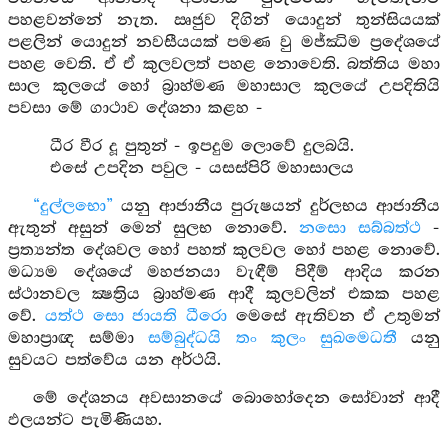
පහළවන්නේ නැත. ඍජුව දිගින් යොදුන් තුන්සියයක්
පළලින් යොදුන් නවසීයයක් පමණ වු මජ්‍ඣිම ප්‍රදේශයේ
පහළ වෙති. ඒ ඒ කුලවලත් පහළ නොවෙති. බත්තිය මහා
සාල කුලයේ හෝ බ්‍රාහ්මණ මහාසාල කුලයේ උපදිතියි
පවසා මේ ගාථාව දේශනා කළහ -
ධීර වීර දූ පුතුන් - ඉපදුම ලොවේ දුලබයි.
එසේ උපදින පවුල - යසස්පිරි මහාසාලය
“දුල්ලභො”
යනු ආජානීය පුරුෂයන් දුර්ලභය ආජානීය
ඇතුන් අසුන් මෙන් සුලභ නොවේ.
නසො සබ්බත්ථ
-
ප්‍රත්‍යන්ත දේශවල හෝ පහත් කුලවල හෝ පහළ නොවේ.
මධ්‍යම දේශයේ මහජනයා වැඳීම් පිදීම් ආදිය කරන
ස්ථානවල ක්‍ෂත්‍රිය බ්‍රාහ්මණ ආදී කුලවලින් එකක පහළ
වේ.
යත්ථ සො ජායති ධීරො
මෙසේ ඇතිවන ඒ උතුමන්
මහාප්‍රාඥ සම්මා
සම්බුද්ධයි තං කුලං සුඛමෙධතී
යනු
සුවයට පත්වේය යන අර්ථයි.
මේ දේශනය අවසානයේ බොහෝදෙන සෝවාන් ආදී
ඵලයන්ට පැමිණියහ.