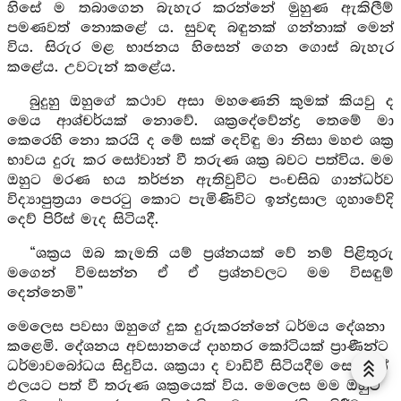
හිසේ ම තබාගෙන බැහැර කරන්නේ මුහුණ ඇකිලීම්
පමණවත් නොකළේ ය. සුවඳ බඳුනක් ගන්නාක් මෙන්
විය. සිරුර මළ භාජනය හිසෙන් ගෙන ගොස් බැහැර
කළේය. උවටැන් කළේය.
බුදුහු ඔහුගේ කථාව අසා මහණෙනි කුමක් කියවු ද
මෙය ආශ්චර්යක් නොවේ. ශක්‍රදේවේන්ද්‍ර තෙමේ මා
කෙරෙහි නො කරයි ද මේ සක් දෙවිඳු මා නිසා මහළු ශක්‍ර
භාවය දුරු කර සෝවාන් වී තරුණ ශක්‍ර බවට පත්විය. මම
ඔහුට මරණ භය තර්ජන ඇතිවුවිට පංචසිඛ ගාන්ධර්ව
විද්‍යාපුත්‍රයා පෙරටු කොට පැමිණිවිට ඉන්ද්‍රසාල ගුහාවේදි
දෙව් පිරිස් මැද සිටියදී.
“ශක්‍රය ඔබ කැමති යම් ප්‍රශ්නයක් වේ නම් පිළිතුරු
මගෙන් විමසන්න ඒ ඒ ප්‍රශ්නවලට මම විසඳුම්
දෙන්නෙමි”
මෙලෙස පවසා ඔහුගේ දුක දුරුකරන්නේ ධර්මය දේශනා
කළෙමි. දේශනය අවසානයේ දාහතර කෝටියක් ප්‍රාණීන්ට
ධර්මාවබෝධය සිදුවිය. ශක්‍රයා ද වාඩිවී සිටියදීම සෝවාන්
ඵලයට පත් වී තරුණ ශක්‍රයෙක් විය. මෙලෙස මම ඔහුට