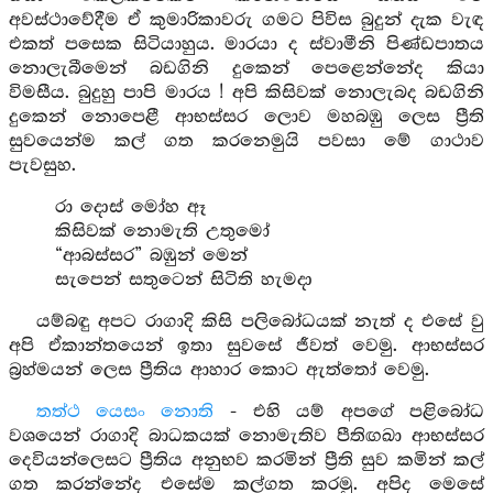
අවස්ථාවේදීම ඒ කුමාරිකාවරු ගමට පිවිස බුදුන් දැක වැඳ
එකත් පසෙක සිටියාහුය. මාරයා ද ස්වාමීනි පිණ්ඩපාතය
නොලැබීමෙන් බඩගිනි දුකෙන් පෙළෙන්නේද කියා
විමසීය. බුදුහු පාපි මාරය ! අපි කිසිවක් නොලැබද බඩගිනි
දුකෙන් නොපෙළී ආභස්සර ලොව මහබඹු ලෙස ප්‍රීති
සුවයෙන්ම කල් ගත කරනෙමුයි පවසා මේ ගාථාව
පැවසුහ.
රා දොස් මෝහ ඈ
කිසිවක් නොමැති උතුමෝ
“ආබස්සර” බඹුන් මෙන්
සැපෙන් සතුටෙන් සිටිති හැමදා
යම්බඳු අපට රාගාදි කිසි පලිබෝධයක් නැත් ද එසේ වු
අපි ඒකාන්තයෙන් ඉතා සුවසේ ජීවත් වෙමු. ආභස්සර
බ්‍රහ්මයන් ලෙස ප්‍රීතිය ආහාර කොට ඇත්තෝ වෙමු.
තත්ථ යෙසං නොති
- එහි යම් අපගේ පළිබෝධ
වශයෙන් රාගාදි බාධකයක් නොමැතිව පීතිඟඛා ආභස්සර
දෙවියන්ලෙසට ප්‍රීතිය අනුභව කරමින් ප්‍රීති සුව කමින් කල්
ගත කරන්නේද එසේම කල්ගත කරමු. අපිද මෙසේ