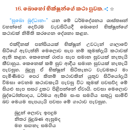
16. බොහෝ භික්ෂූන්ගේ කථා පුවත.
“සුඛො බුද්ධානං”
යන මේ ධර්මදේශනය ශාස්තෲන්
වහන්සේ දෙව්රම වැඩසිටියදී බොහෝ භික්ෂූන්ගේ
කථාවක් නිමිති කරගෙන දේශනා කළහ.
එක්දිනක් පන්සියයක් භික්ෂූන් උවටැන් ගාලාවේ
සිටියේ ඇවැත්නි මෙලොව සැප නම් කුමක්දැයි කථාවක්
ඇති කළහ. කෙනෙක් රාජ්‍ය සැප සමාන සුවයක් නැතැයි
කීවාහුය. කෙනෙක් කම් සුව ආදීය සමාන සුවයක් නැතැයි
පැවසුහ. බුදුහු ඒ භික්ෂූන් සිටිතැනට වැඩමකර මා
පැමිණීමට පෙර කිනම් කථාවකින් යුතුව සිටියෝදැයි
විමසා වෙනම කථාවකැයි පැවසු විට කුමක් පවසව්ද මේ
සියළු සැප සසර දුකට පිළිපන්නේ ඒවායි. පවසා මෙලොව
බුද්ධෝත්පාදය, ධර්මය ඇසීම සංස සමගිය සතුටු සාමිචි
බව මෙයම සැපයැයි පවසා මේ ගාථාව පැවසුහ.
බුදුන් ලොවැ ඉපදුම
නිතර බුදුබණ ඇසුමද
මහ සඟනැ සමගිය