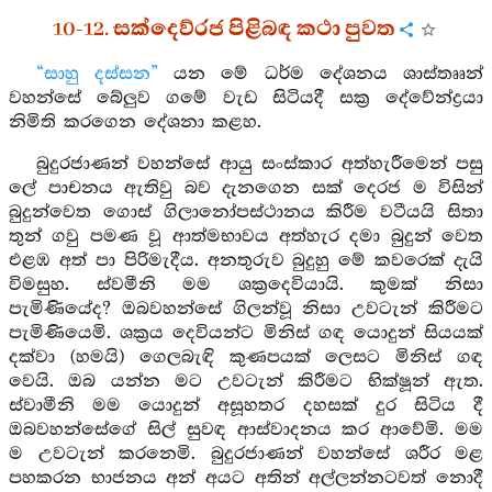
10-12. සක්දෙව්රජ පිළිබඳ කථා පුවත
“සාහු දස්සන”
යන මේ ධර්ම දේශනය ශාස්තෲන්
වහන්සේ බේලුව ගමේ වැඩ සිටියදී සක්‍ර දේවේන්ද්‍රයා
නිමිති කරගෙන දේශනා කළහ.
බුදුරජාණන් වහන්සේ ආයු සංස්කාර අත්හැරීමෙන් පසු
ලේ පාචනය ඇතිවු බව දැනගෙන සක් දෙරජ ම විසින්
බුදුන්වෙත ගොස් ගිලානෝපස්ථානය කිරීම වටීයයි සිතා
තුන් ගවු පමණ වූ ආත්මභාවය අත්හැර දමා බුදුන් වෙත
එළඹ අත් පා පිරිමැදීය. අනතුරුව බුදුහු මේ කවරෙක් දැයි
විමසුහ. ස්වමීනි මම ශක්‍රදෙවියායි. කුමක් නිසා
පැමිණියේද? ඔබවහන්සේ ගිලන්වූ නිසා උවටැන් කිරීමට
පැමිණියෙමි. ශක්‍රය දෙවියන්ට මිනිස් ගඳ යොදුන් සියයක්
දක්වා (හමයි) ගෙලබැඳි කුණපයක් ලෙසට මිනිස් ගඳ
වෙයි. ඔබ යන්න මට උවටැන් කිරීමට භික්ෂූන් ඇත.
ස්වාමීනි මම යොදුන් අසූහතර දහසක් දුර සිටිය දී
ඔබවහන්සේගේ සිල් සුවඳ ආස්වාදනය කර ආවේමි. මම
ම උවටැන් කරනෙමි. බුදුරජාණන් වහන්සේ ශරීර මළ
පහකරන භාජනය අන් අයට අතින් අල්ලන්නටවත් නොදී