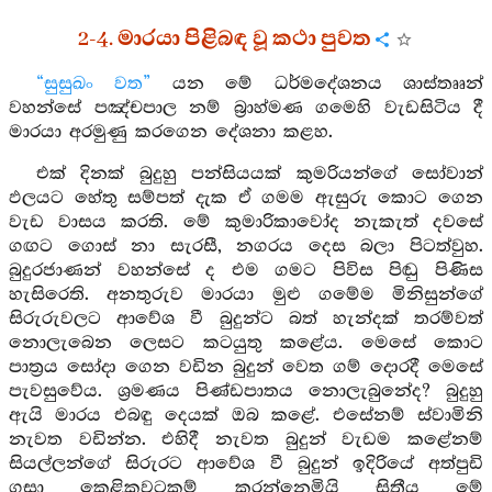
2-4. මාරයා පිළිබඳ වූ කථා පුවත
“සුසුඛං වත”
යන මේ ධර්මදේශනය ශාස්තෲන්
වහන්සේ පඤ්චපාල නම් බ්‍රාහ්මණ ගමෙහි වැඩසිටිය දී
මාරයා අරමුණු කරගෙන දේශනා කළහ.
එක් දිනක් බුදුහු පන්සියයක් කුමරියන්ගේ සෝවාන්
ඵලයට හේතු සම්පත් දැක ඒ ගමම ඇසුරු කොට ගෙන
වැඩ වාසය කරති. මේ කුමාරිකාවෝද නැකැත් දවසේ
ගඟට ගොස් නා සැරසී, නගරය දෙස බලා පිටත්වුහ.
බුදුරජාණන් වහන්සේ ද එම ගමට පිවිස පිඬු පිණිස
හැසිරෙති. අනතුරුව මාරයා මුළු ගමේම මිනිසුන්ගේ
සිරුරුවලට ආවේශ වී බුදුන්ට බත් හැන්දක් තරම්වත්
නොලැබෙන ලෙසට කටයුතු කළේය. මෙසේ කොට
පාත්‍රය සෝදා ගෙන වඩින බුදුන් වෙත ගම් දොරදී මෙසේ
පැවසුවේය. ශ්‍රමණය පිණ්ඩපාතය නොලැබුනේද? බුදුහු
ඇයි මාරය එබඳු දෙයක් ඔබ කළේ. එසේනම් ස්වාමිනි
නැවත වඩින්න. එහිදී නැවත බුදුන් වැඩම කළේනම්
සියල්ලන්ගේ සිරුරට ආවේශ වී බුදුන් ඉදිරියේ අත්පුඩි
ගසා කෙළිකවටකම් කරන්නෙමියි සිතීය මේ