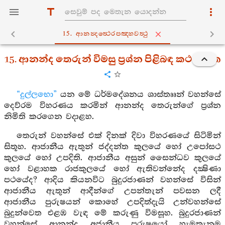
15. ආනන්‍දත්‍ථෙරපඤ‍්හවත්‍ථු
15. ආනන්ද තෙරුන් විමසු ප්‍රශ්න පිළිබඳ කථා පුවත
“දුල්ලභො”
යන මේ ධර්මදේශනය ශාස්තෲන් වහන්සේ
දෙව්රම විහරණය කරමින් ආනන්ද තෙරුන්ගේ ප්‍රශ්න
නිමිති කරගෙන වදාළහ.
තෙරුන් වහන්සේ එක් දිනක් දිවා විහරණයේ සිටිමින්
සිතූහ. ආජානීය ඇතුන් ජද්දන්ත කුලයේ හෝ උපෝසථ
කුලයේ හෝ උපදිති. ආජානීය අසුන් සෛන්ධව කුලයේ
හෝ වළාහක රාජකුලයේ හෝ ඇතිවන්නේද දක්‍ෂිණා
පථයේද? ආදිය කියනවිට බුදුරජාණන් වහන්සේ විසින්
ආජානීය ඇතුන් ආදීන්ගේ උපන්තැන් පවසන ලදී
ආජානීය පුරුෂයන් කොහේ උපදිත්දැයි උන්වහන්සේ
බුදුන්වෙත එළඹ වැඳ මේ කරුණු විමසූහ. බුදුරජාණන්
වහන්සේ ආනන්ද අජානීය පුරුෂයෝ හැමතැනම