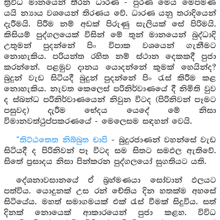
ත්‍රිවිධ මානයෙන් තීරන ධාරණ - පුරණ මෙය මෙපමණ
යයි න්‍යාය වශයෙන් තිරණය වේ. ධාරණ යනු තරාදියෙන්
දැරීමයි. පිරීම නම් අඩක් පිරුණු සැලියක් සේ පිරිමයි.
කිසියම් පුද්ගලයෙක් විසින් මේ තුන් මානයෙන් බුද්ධාදි
උතුමන් පුදන්නේ පිං විපාක වශයෙන් ගැනීමට
නොහැකිය. පරියන්ත රහිත නම් ස්ථාන දෙකකදී පුජා
කරන්නේ. පළමුව දානය යොදන්නේ කුමක් හෙයින්ද?
බුදුන් වැඩ සිටියදී බුදුන් පුදන්නේ පිං රැස් කිරීම කළ
නොහැකිය. නැවත කෙලෙස් පරිනිර්වාණයේ දී නිමිති වුව
ද ස්බන්ධ පරිනිර්වාණයෙන් නිවුන විටද (පිරිනිවන් පෑමට
පසුවද) දැරීම භේදය යෙදේ මේ නිසා
විමානවත්ථුප්පකරණයේ - මෙලෙසම සඳහන් වෙයි.
“තිට්ඨතෙත නිබ්බුත චාපි
- බුදුරජාණන් වහන්සේ වැඩ
සිටියදී ද පිරිනිවන් පෑ විටද සම සිතට සමඵල ඇතිවේ.
සිතේ ප්‍රසාදය නිසා පින්කරන පුද්ගලයෝ සුගතියට යති.
දේශනාවසානයේ ඒ බ්‍රහ්මණයා සෝවාන් ඵලයට
පත්විය. යොදුනක් උස රන් චේතිය දින හතක්ම අහසේ
සිටියේය. මහත් සමාගමයක් එක් රැස් වීමක් සිදුවිය. සත්
දිනක් නොයෙක් ආකාරයෙන් පුජා කළහ. විවිධ