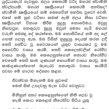
යුද්ධයකැයි පැවසුහ. ජලය කෙතරම් වටීද මහරජ ස්වාමීනි
ස්වල්පයකි. මහරජ ක්‍ෂත්‍රියයෝ කෙතරම් අනර්ඝද?
ස්වාමීනි ක්‍ෂත්‍රියයෝ නම් බෙහෙවින් අනර්ඝ වුවෝ වෙති.
එසේ නම් සුළු වටිනා කමක් ඇති ජලය නිසා වටිනා
ක්‍ෂත්‍රියයන් විනාශ කිරීම සුදුසු නොවේමය. ඔවුහු
නිහඩවුහ. අනතුරුව බුදුහු ඔවුන් අමතා ඇයි මහරජ
වරුනි මෙබඳු දේ කරන්නෙ, මම නොසිටියේ නම් අද ලේ
ගඟක් ගලනු ඇත. ඔබ විසින් නුසුදුසු දෙයක් කරන ලදී
තෙපි පස්විධ වූ වෛරයෙන් යුතුව වාසයකර වූ මම
අවෛරීව වාසය කරමි. තෙපි කෙලෙස්වලින් රෝගීව
වාසය කරමු. මම කෙලෙසුන්ගෙන් තොරව නිරෝගීව
වෙසෙමි තෙපි කාම ගුණයන් සොයමින් වාසය කරවු. මම
කාමගුණයන්ගෙන් බැහැරව අනාතුරව වාසය කරමියි
පවසා මේ ඟාථාව දේශනා කළහ.
ජීවත්වන ඕනෑනම් ඔබ සුවසේ
මෙත් සිත් උපදවනු මැන වයිර වෙනුවට
මිනිසුන් අතර කෙළෙසුන්ගෙන් නිති ලෙඩ වු
නැති කොට කෙළෙස් නීරෝගිව සිටිය යුතු