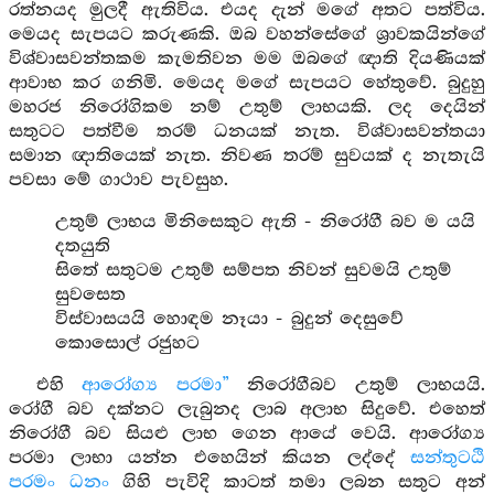
රත්නයද මුලදී ඇතිවිය. එයද දැන් මගේ අතට පත්විය.
මෙයද සැපයට කරුණකි. ඔබ වහන්සේගේ ශ්‍රාවකයින්ගේ
විශ්වාසවන්තකම කැමතිවන මම ඔබගේ ඥාති දියණියක්
ආවාභ කර ගනිමි. මෙයද මගේ සැපයට හේතුවේ. බුදුහු
මහරජ නිරෝගිකම නම් උතුම් ලාභයකි. ලද දෙයින්
සතුටට පත්වීම තරම් ධනයක් නැත. විශ්වාසවන්තයා
සමාන ඥාතියෙක් නැත. නිවණ තරම් සුවයක් ද නැතැයි
පවසා මේ ගාථාව පැවසුහ.
උතුම් ලාභය මිනිසෙකුට ඇති - නිරෝගී බව ම යයි
දතයුති
සිතේ සතුටම උතුම් සම්පත නිවන් සුවමයි උතුම්
සුවසෙත
විස්වාසයයි හොඳම නෑයා - බුදුන් දෙසුවේ
කොසොල් රජුහට
එහි
ආරෝග්‍ය පරමා”
නිරෝගීබව උතුම් ලාභයයි.
රෝගී බව දක්නට ලැබුනද ලාබ අලාභ සිදුවේ. එහෙත්
නිරෝගී බව සියළු ලාභ ගෙන ආයේ වෙයි. ආරෝග්‍ය
පරමා ලාභා යන්න එහෙයින් කියන ලද්දේ
සන්තුටඨි
පරමං ධනං
ගිහි පැවිදි කාටත් තමා ලබන සතුට අන්