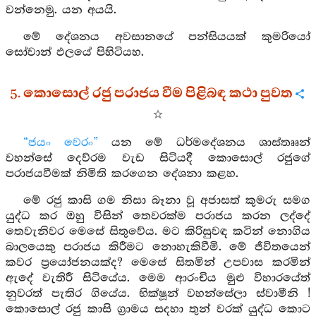
වන්නෙමු. යන අයයි.
මේ දේශනය අවසානයේ පන්සියයක් කුමරියෝ
සෝවාන් ඵලයේ පිහිටියහ.
5. කොසොල් රජු පරාජය වීම පිළිබඳ කථා පුවත
“ජයං වෙරං”
යන මේ ධර්මදේශනය ශාස්තෲන්
වහන්සේ දෙව්රම වැඩ සිටියදී කොසොල් රජුගේ
පරාජයවීමක් නිමිති කරගෙන දේශනා කළහ.
මේ රජු කාසි ගම නිසා බෑනා වූ අජාසත් කුමරු සමග
යුද්ධ කර ඔහු විසින් තෙවරක්ම පරාජය කරන ලද්දේ
තෙවැනිවර මෙසේ සිතුවේය. මට කිරිසුවඳ කටින් නොගිය
බාලයෙකු පරාජය කිරීමට නොහැකිවීමි. මේ ජීවිතයෙන්
කවර ප්‍රයෝජනයක්ද? මෙසේ සිතමින් උපවාස කරමින්
ඇදේ වැතිරී සිටියේය. මෙම ආරංචිය මුළු විහාරයේත්
නුවරත් පැතිර ගියේය. භික්ෂූන් වහන්සේලා ස්වාමීනි !
කොසොල් රජු කාසි ග්‍රාමය සදහා තුන් වරක් යුද්ධ කොට