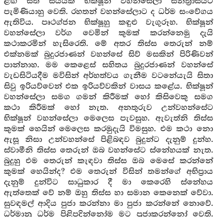
ළඟ සත් සියයක් භික්ෂූන් වහන්සේලා සන්ත්‍රාසයට
පැමිණියාහු වෙති. රහතන් වහන්සේලාට ද ධර්ම සංවේගය
ඇතිවිය. පෘථග්ජන භික්ෂූහු කඳුළු වැගුරූහ. භික්ෂූන්
වහන්සේලා වර්ග වෙමින් කුමක් කරන්නෙමු දැයි
කථාකරමින් හැසිරෙති. මේ අතර තිස්ස තෙරුන් නම්
එක්නමක් බුදුරජාණන් වහන්සේ සිව් මසකින් පිරිණිවන්
පාන්නාහ. මම කෙළෙස් සහිතය බුදුරජාණන් වහන්සේ
වැඩසිටියදීම මවිසින් අර්හත්වය ගැනීම වටනේයැයි සිතා
සිවු ඉරියව්වෙන් එක ඉරියව්වකින් වාසය කළේය. භික්ෂූන්
වහන්සේලා සමග ගමන් කිරීමක් හෝ කිසිවෙකු සමග
කථා කිරීමක් හෝ නැත. අනතුරුව උන්වහන්සේට
භික්ෂූන් වහන්සේලා මෙලෙස පැවසුහ. ඇවැත්නි තිස්ස
කුමක් හෙයින් මෙලෙස කරමුදැයි විමසුහ. එම කථා නො
ඇසූ නිසා උන්වහන්සේ පිළිබඳව බුදුන්ට දැනුම් දුන්හ.
ස්වාමීනි තිස්ස තෙරුන් ඔබ වහන්සේට ස්නේහයක් නැත.
බුදුහු එම තෙරුන් කැඳවා තිස්ස ඔබ මෙසේ කරන්නේ
කුමක් හෙයින්ද? එම තෙරුන් විසින් තමන්ගේ අභිප්‍රාය
දැනුම් දුන්විට සාධුකාර දී මා කෙරෙහි ස්නේහය
ඇත්තෙක් වේ නම් ඔහු තිස්ස හා සමාන කෙනෙක් වේවා.
සුවඳමල් ආදිය පුජා කරන්නා මා පුජා කරන්නේ නොවේ.
ධර්මානු ධර්ම පිළිපදින්නෝම මට පුජාකරන්නෝ වෙති.