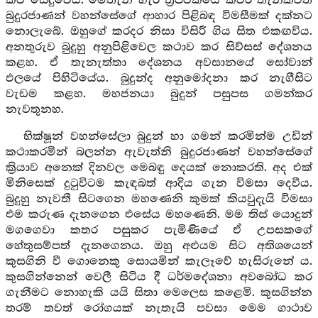
කට සේදුවේය. මෙතැන හැර ත්‍රිපිටකයේ කවර තැනකවත්
බුදුරජාණන් වහන්සේගේ ආහාර පිළිබඳ විමසීමක් දක්නට
නොලැබේ. ඔහුගේ කරදර නිසා විසිරී ගිය සිත එකඟවිය.
අනතුරුව බුදුහු අනුපිළිවෙල කථාව කර සිව්සස් දේශනය
කළහ. ඒ තැනැත්තා දේශනය අවසානයේ සෝවාන්
ඵලයේ පිහිටියේය. බුදුන්ද අනුමෝදනා කර නැගීසිට
වැඩම කළහ. මහජනයා බුදුන් පසුපස ගමන්කර
නැවතුනහ.
භික්ෂූන් වහන්සේලා බුදුන් හා ගමන් කරමින්ම උඩින්
කථාකරමින් බලන්න ඇවැත්නි බුදුරජාණන් වහන්සේගේ
ක්‍රියාව අනෙක් දිනවල මෙබඳු දෙයක් නොකරති. අද එක්
මිනිසෙක් දුටුවිටම කැඳබත් ආදිය ගැන විමසා දෙවීය.
බුදුහු නැවතී සිටගෙන මහණෙනි කුමක් කියවුදැයි විමසා
එම කරුණ දැනගෙන එසේය මහණෙනි. මම තිස් යොදුන්
මගගෙවා කතර පසුකර පැමිණියේ ඒ උපසකගේ
හේතුසම්පත් දැනගෙනය. ඔහු අළුයම සිට අතිශයෙන්
කුසගිනි වී ගොනෙකු සොයමින් කැලෑවේ හැසිරුනේ ය.
කුසගින්නෙන් වෙලී සිටිය දී ධර්මදේශනා අවබෝධ කර
ගැනීමට නොහැකි යයි සිතා මෙලෙස කළෙමි. කුසගින්න
තරම් තවත් රෝගයක් නැතැයි පවසා මෙම ගාථාව