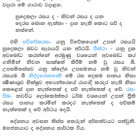
වදාරා මේ ගාථාව වදාළහ.
හුදෙකලා රසය ද - නිවන් රසය ද යන
දෙරස බොන ඇත්තා - දාහ නැති කොට පව් ද
නස්නේ.
එහි
පවිවේකරසං
යනු විවේකයෙන් උපන් රසයයි
හුදෙකලා බවට සැපයයි යන අර්ථයි.
පීත්ථා
- යනු දුක
අවබෝධ කරන්නේ අරමුණු වශයෙන් අවබෝධ කර
ගනිමින් නිවන සාක්ෂත් කිරීම් නම් වු රසය බී.
උපසම්සස්සව යනු ක්ලේශ උපසමනය නම් වු නිවන්
රසයම බී
නිද්දරොහොති
මේ රස දෙකම පානය නිසා
ක්‍ෂීණාශ්‍රව භික්ෂුව අභ්‍යන්තරයේ රාගාදි කරදර නැති නිසා
කෙළෙස් දාහ නැත්තෙක් ද පව් නැත්තෙක් ද වේ.
රසං
පිබං
නවවිධ ලෝකෝත්තර ධර්ම වශයෙන් උපන් ප්‍රීති
රසය පානය කරමින් කරදර නැත්තෙක් ද පව්කම්
නැත්තෙක් ද වේ අර්ථය දෙයි.
දේශනය අවසන තිස්ස තෙරුන් අර්හත්වයට පත්වුනි.
මහජනයාට ද දේශනය සාර්ථක විය.