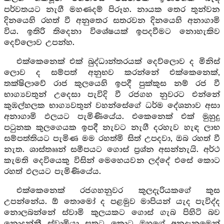
පර්වතයට නැගී මහණදම් පිරූහ. නායක තෙර තුන්වන
දිනයෙහි රහත් වී අනුතෙර සතරවන දිනයෙහි අනාගාමි
විය. ඉතිරි තිදෙනා විශේෂයක් ඉපදවීමට නොහැකිව
දෙව්ලොව උපන්හ.
එක්කෙනෙක් එක් බුද්ධාන්තරයක් දෙව්ලොව ද මිනිස්
ලොව ද සම්පත් අනුභව කරන්නේ එක්කෙනෙක්,
තක්ෂිලාවේ රාජ කුලයෙහි ඉපදී පුක්කුස නම් රජ වී
භාග්‍යවතුන් උදෙසා පැවිදි වී රජගහ නුවරට එන්නේ
කුඹල්හලක භාග්‍යවතුන් වහන්සේගේ ධර්ම දේශනාව අසා
අනාගාමි ඵලයට පැමිණියේය. එකෙනෙක් එක් මුහුදු
පටුනක කුලගෙයක ඉපදී නැවට නැගී දරහැව හැඳ ලාභ
සම්පත්තියට පැමිණ මම රහත්මි සිත් උපදවා, ඔබ රහත් වී
නැත. ශාස්තෲන් සමීපයට ගොස් ප්‍රශ්න අසන්නැයි. අර්ථ
කැමති දෙවියෙකු විසින් මෙහෙයවන ලද්දේ එසේ කොට
රහත් ඵලයට පැමිණියේය.
එක්කෙනෙක් රජගහනුවර කුලදැරියකගේ කුස
උපන්නේය. ඕ තොමෝ ද පළමුව මාපියන් යැද පැවිද්ද
නොලබන්නේ ස්වාමි කුලයකට ගොස් ගැබ පිහිටි බව
නොදන්නී ස්වාමියා සතුටු කොට ඔහුගේ අනුදැනුමෙන්