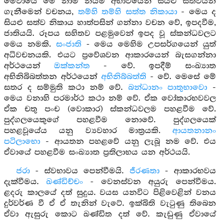
මේවායේ මේ නාම නියම අභාවයෙන් සියළු සත්වයන්
ගැනීමෙන් වචනය,
තම්හි තම්හි සත්ත නිකායා
- මෙය ද
සියළු සත්ව නිකාය හාත්පසින් ගන්නා වචන වේ, ඉපදවීම,
ජාතියයි. රූපය සහිතව පළමුවෙන් ඉපද වූ ස්කන්ධවලට
මෙය නමකි.
සංජාති
- මෙය මෙහිම උපසර්ගයෙන් යුත්
අධිවචනයකි. එයට ප්‍රවේශවන ආකාරයෙන් බැසගන්නා
අර්ථයෙන්
ඔක්කන්ත
- වේ. ඉපදීම් සංඛ්‍යාත
අභිනිබිබත්තන අර්ථයෙන්
අභිනිබ්බත්ති
- වේ. මෙසේ මේ
සතර ද සම්මුති කථා නම් වේ.
බන්ධානං පාතුභාවො
-
මෙය වනාහි පරමාර්ථ කථා නම් වේ. ඒක වෝකාරභවවල
ඒක චතු පංච (වොකාර) ස්කන්ධවලම පහළවීම වේ.
පුද්ගලයෙකුගේ පහළවීම නොවේ. පුද්ගලයෙක්
පහළවූයේය යනු ව්‍යවහාර මාත්‍රයකි.
ආයතනානං
පටිලාභො
- ආයතන පහළවේ යනු ලැබූ නම වේ. එය
ඒවායේ පහළවීම සංඛ්‍යාත ප්‍රතිලාභය යන අර්ථයයි.
ජරා
- ස්වභාවය පෙන්වීමයි.
ජීරණතා
- ආකාරභවය
දැක්වීමය.
ඛණ්ඩිච්චං
- වෙනස්වන අයුරු පෙන්වීමය.
ළදරු කාලයේ දත් සුදුය. වයස යනවිට පිළිවෙළින් වනය
දුර්වර්ණ වී ඒ ඒ තැනින් වැටේ. ඉක්බිති වැටුණු තිබෙන
ඒවා ඇසුරු කොට ඛණ්ඩිත දත් වේ. කැඩුණු ඒවායේ