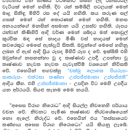
ව්‍යවහාර වන ඝාණය වටකොට තබන ලද රන්සිරියල්
වැටියක් මෙන් හඟිති. දිව රන් කම්බිලි පටලයක් මෙන්
මෘදු සිනිඳු මිහිරි රස දේ යයි හඟිති. කය තරුණ සල්
ගසක් මෙන් රන් තොරණක් මෙන් හඟිති. මනස
අන්‍යයන්ගේ මනසින් අසමාන යයි උසස්ව හඟිති. රූපය
රන්වන් කිණිහිරි ආදි වර්ණ මෙන් ශබ්දය මත් කොවුල්
කුරවීක මඳ සේ නාදය මිණි වස් නාදයක් මෙන්
කවරෙකුට මෙසේ ඇත්දැයි සිතති. ඔවුන්ගේ මෙසේ හඟිනු
ලබන ඒ ඇස් ආදි ප්‍රිය රූපද මිහිරි රූප ද වේ. ඉක්බිති එහි
ඔවුන්ගේ නසනන්නා වූ ද තෘෂ්ණාව උපදී. උපන්නා වූ
තෘෂ්ණාව නැවත නැවත පැවැත්වීම් වශයෙන් නිවිසති
වේ. එහෙයින් භගවත්හු
“චක්ඛු ලොකෙ පියරූපං
සාතරූපං එත්ථසා තණ්හා උප්පජ්ජමානා උප්පජ්ජති”
ආදිය කීහ. එහි
උප්පජ්ජමානා
- උපදින විට මෙහි උපදීය
යන අර්ථයයි. සියළු තැනම මෙම නයයි.
“අසෙස විරාග නිරොධ” ආදි සියල්ල නිවනෙහි පර්යාය
වචන වේ. නිවනට පැමිණ තෘෂ්ණාව නිරවශේෂයෙන්
නො ඇලේ. නිරුද්ධ වේ. එහෙයින් එය “තස්සායෙව
තණ්හාය අසෙස විරාග නිරොධො” යයි කියනු ලැබේ.