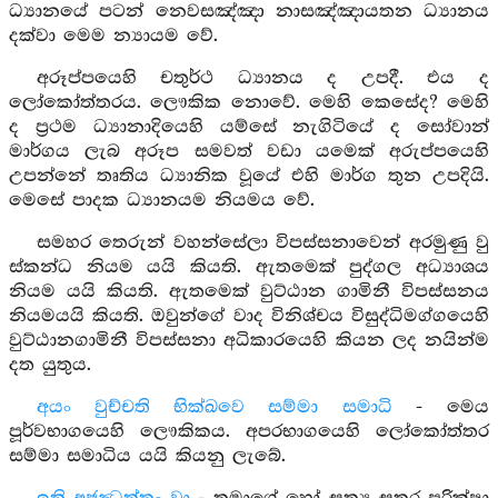
ධ්‍යානයේ පටන් නෙවසඤ්ඤා නාසඤ්ඤායතන ධ්‍යානය
දක්වා මෙම න්‍යායම වේ.
අරූප්පයෙහි චතුර්ථ ධ්‍යානය ද උපදී. එය ද
ලෝකෝත්තරය. ලෞකික නොවේ. මෙහි කෙසේද? මෙහි
ද ප්‍රථම ධ්‍යානාදියෙහි යම්සේ නැගිටියේ ද සෝවාන්
මාර්ගය ලැබ අරූප සමවත් වඩා යමෙක් අරුප්පයෙහි
උපන්නේ තෘතිය ධ්‍යානික වූයේ එහි මාර්ග තුන උපදියි.
මෙසේ පාදක ධ්‍යානයම නියමය වේ.
සමහර තෙරුන් වහන්සේලා විපස්සනාවෙන් අරමුණු වු
ස්කන්ධ නියම යයි කියති. ඇතමෙක් පුද්ගල අධ්‍යාශය
නියම යයි කියති. ඇතමෙක් වුට්ඨාන ගාමිනී විපස්සනය
නියමයයි කියති. ඔවුන්ගේ වාද විනිශ්චය විසුද්ධිමග්ගයෙහි
වුට්ඨානගාමිනී විපස්සනා අධිකාරයෙහි කියන ලද නයින්ම
දත යුතුය.
අයං වුච්චති භික්ඛවෙ සම්මා සමාධි
- මෙය
පූර්වභාගයෙහි ලෞකිකය. අපරභාගයෙහි ලෝකෝත්තර
සම්මා සමාධිය යයි කියනු ලැබේ.