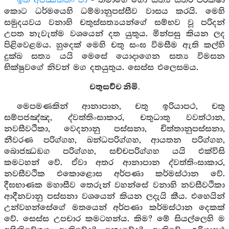
ඉති අජඣත්තං වා
- තමාගේ හෝ සත්‍ය සතර පරික්ෂා
කොට ධර්මයෙහි ධම්මානුපස්සීව වාසය කරයි. මෙහි
සමුදයවය වනාහි චතුස්සත්‍යයන්ගේ සම්භව වූ පරිදන්
උපත නැවැත්ම වශයෙන් දත යුතුය. මින්පසු කියන ලද
පිළිවෙළමය. හුදෙක් මෙහි චතු සංඝ විමසීම ඇති කල්හි
දුක්ඛ සත්‍ය යයි මෙසේ යොදාගෙන සත්‍ය විමසන
භික්ෂුවගේ නිවන් මග දතයුතුය. සෙස්ස එලෙසමය.
චතුසච්ච නිමි.
මෙපමණකින් ආනාපාන, චතු ඉරියාපථ, චතු
සම්පජඤ්ඤ, ද්වත්තිංසාකාර, චතුධාතු වවත්ථාන,
නවසීවථිකා, වෙදනානු පස්සනා, චිත්තානුපස්සනා,
නීවරණ පරිග්ගහ, ඛන්ධපරිග්ගහ, ආයතන පරිග්ගහ,
බොජඣඞග පරිග්ගහ, සච්චපරිග්ගහ යයි එක්විසි
කමටහන් වේ. ඒවා අතර ආනාපාන ද්වත්තිංසාකාර,
නවසීවථික එකොළොස අර්පණා කර්මස්ථාන වේ.
දීඝභාණක මහාසීව තෙරුන් වහන්සේ වනාහි නවසීවථිකා
ආදීනවානු පස්සනා වශයෙන් කියන ලදැයි කීය. එහෙයින්
උන්වහන්සේගේ මතයෙන් අර්පණා කර්මස්ථාන දෙකක්
වේ. සෙස්ස උපචාර කමටහන්ය. කිම? මේ සියල්ලෙහි ම