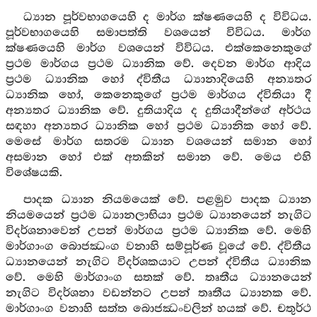
ධ්‍යාන පූර්වභාගයෙහි ද මාර්ග ක්ෂණයෙහි ද විවිධය.
පූර්වභාගයෙහි සමාපත්ති වශයෙන් විවිධය. මාර්ග
ක්ෂණයෙහි මාර්ග වශයෙන් විවිධය. එක්කෙනෙකුගේ
ප්‍රථම මාර්ගය ප්‍රථම ධ්‍යානික වේ. දෙවන මාර්ග ආදිය
ප්‍රථම ධ්‍යානික හෝ ද්විතීය ධ්‍යානාදියෙහි අන්‍යතර
ධ්‍යානික හෝ, කෙනෙකුගේ ප්‍රථම මාර්ගය ද්විතියා දී
අන්‍යතර ධ්‍යානික වේ. දුතියාදිය ද දුතියාදීන්ගේ අර්ථය
සඳහා අන්‍යතර ධ්‍යානික හෝ ප්‍රථම ධ්‍යානික හෝ වේ.
මෙසේ මාර්ග සතරම ධ්‍යාන වශයෙන් සමාන හෝ
අසමාන හෝ එක් අතකින් සමාන වේ. මෙය එහි
විශේෂයකි.
පාදක ධ්‍යාන නියමයෙක් වේ. පළමුව පාදක ධ්‍යාන
නියමයෙන් ප්‍රථම ධ්‍යානලාභියා ප්‍රථම ධ්‍යානයෙන් නැගිට
විදර්ශනාවෙන් උපන් මාර්ගය ප්‍රථම ධ්‍යානික වේ. මෙහි
මාර්ගාංග බොජඣංග වනාහි සම්පූර්ණ වූයේ වේ. ද්විතීය
ධ්‍යානයෙන් නැගිට විදර්ශකයාට උපන් ද්විතීය ධ්‍යානික
වේ. මෙහි මාර්ගාංග සතක් වේ. තෘතීය ධ්‍යානයෙන්
නැගිට විදර්ශනා වඩන්නට උපන් තෘතීය ධ්‍යානක වේ.
මාර්ගාංග වනාහි සත්ත බොජඣංවලින් හයක් වේ. චතුර්ථ