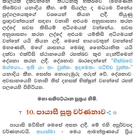
කාලයක් දක්වන්නේ “තිට්ඨනතු භික්ඛවෙ” (මහණෙනි
තිබේවා) යනාදිය කීහ. මේ සියල්ල ද මධ්‍යම විනේය
පුද්ගලයෙකුගේ වශයෙන් කියන ලදී. තියුණු
ප්‍රඥාවන්තයන් සඳහා වනාහි අළුයම අනුසාසනා කරන
ලද්දේ සවස කිසියම් අධිගමයක් වන්නේය. සවස
අනුශාසනා කරන ලද්දේ අළුයම යම්කිසි අධිගමයක්
වන්නේ යයි කියන ලදී. මෙසේ භාග්‍යවතුන් වහන්සේ
මහණෙනි, මගේ ශාසනය මෙබඳු නෛර්යානික යයි
දක්වා එක්විසි ස්ථානයෙහි රහත්බව කුළු ගැන්වීමෙන්
දේශනා කරන ලදී. දේශනාව බාරදෙන්නේ
“භික්ඛවෙ
මග්ගො... ඉති යං තං වුත්තං ඉදමෙතං පටිච්ච වුත්තං”
යනාදිය කීහ. සෙස්ස නොගැඹුරු අරුත් වේ. දේශනාව
අවසානයෙහි වනාහි තිස් දහසක් භික්ෂූන් වහන්සේ රහත්
පලයෙහි පිහිටියහ.
මහා සතිපට්ඨාන සූත්‍රය නිමි.
10. පායාසී සූත්‍ර වර්ණනාව
පායාසි මවිසින් මෙසේ අසන ලදී. මේ එහි අපූර්වපද
වර්ණනාවයි.
ආයස්මා
- මෙය ආමන්ත්‍රණයේ ප්‍රිය