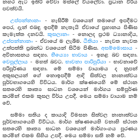
නහර ඇට ඉතිරි වේවා මස්ලේ වියලේවා. ප්‍රධාන වීර්ය
පවත්වයි.
උප්පන්නානං
- හැසිරීම් වශයෙන් තමාගේ ඉපදීමට
පෙර, දැන් එබඳු ඉපදීම් නැතැයි ඒවායේ ප්‍රහානය පිණිස
කැමැත්ත දනවයි.
කුසලානං
- නොලද ප්‍රථම ධ්‍යානාදිය,
උප්පන්නානං
- ඒවායේ ම ලැබීම.
ඨිතියා
- නැවත නැවත
උත්පත්ති ප්‍රබන්ධ වශයෙන් සිටීම පිණිස.
අසම්මොසාය
-
අවිනාසනය සඳහා.
භීය්‍යො භාවාය
- ඉහළ බව සඳහා.
වෙපුල්ලාය
- මහත් බවට.
භාවනා පාරිපුරියා
- භාවනාවේ
පරිපූර්ණය සඳහා. මේ සම්මා වායාමය ද නූපන්
අකුසලයන් ගේ නොඉපදීම් ආදි සිත්වල නානාත්වය
පූර්වභාගයෙහි විවිධය. මාර්ග ක්ෂණයෙහි මේ ස්ථාන
සතරෙහි කෘත්‍ය සාධන වශයෙන් මාර්ගය සම්පූර්ණ
කරමින් එකම කුසල වීර්ය උපදී. මෙය සම්මා වායාම නම්
වේ.
සම්මා සතිය ද කායාදි විමසන සිත්වල නානාත්වය
පූර්වභාගයෙහි විවිධය. මාර්ග ක්ෂණයෙහි වනාහි ස්ථාන
සතරෙහි කෘත්‍ය සාධන වශයෙන් මාර්ගාංගය පූරණය
කරමින් එකම සිහිය උපදී. මෙය සම්මා සති නම් වේ.