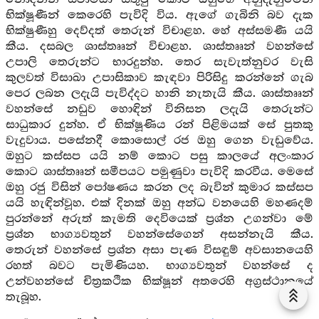
භික්ෂූණීන් කෙරෙහි පැවිදි විය. ඇගේ ගැබිනි බව දැක
භික්ෂුණීහු දෙව්දත් තෙරුන් විචාළහ. හේ අස්සමණී යයි
කීය. දසබල ශාස්තෲන් විචාළහ. ශාස්තෲන් වහන්සේ
උපාලි තෙරුන්ට භාරදුන්හ. තෙර සැවැත්නුවර වැසි
කුලවත් විසාඛා උපාසිකාව කැඳවා පිරිසිදු කරන්නේ ගැබ
පෙර ලබන ලදැයි පැවිද්දට හානි නැතැයි කීය. ශාස්තෲන්
වහන්සේ නඩුව හොඳින් විනිසන ලදැයි තෙරුන්ට
සාධුකාර දුන්හ. ඒ භික්ෂූණිය රන් පිළිමයක් සේ පුතකු
වැදුවාය. පසේනදී කොසොල් රජ ඔහු ගෙන වැඩුවේය.
ඔහුට කස්සප යයි නම් කොට පසු කාලයේ අලංකාර
කොට ශාස්තෲන් සමීපයට පමුණුවා පැවිදි කරවීය. මෙසේ
ඔහු රජු විසින් පෝෂණය කරන ලද බැවින් කුමාර කස්සප
යයි හැඳින්වූහ. එක් දිනක් ඔහු අන්ධ වනයෙහි මහණදම්
පුරන්නේ අරුත් කැමති දෙවියෙක් ප්‍රශ්න උගන්වා මේ
ප්‍රශ්න භාග්‍යවතුන් වහන්සේගෙන් අසන්නැයි කීය.
තෙරුන් වහන්සේ ප්‍රශ්න අසා පැණ විසඳුම් අවසානයෙහි
රහත් බවට පැමිණියහ. භාග්‍යවතුන් වහන්සේ ද
උන්වහන්සේ චිත්‍රකථික භික්ෂූන් අතරෙහි අග්‍රස්ථානයේ
තැබූහ.