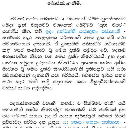
බොජඣංග නිමි.
මෙසේ සත්ත බොජඣංග වශයෙන් ධම්මානුපස්සනාව
බෙදා දැන් චතුසච්ච වශයෙන් බෙදීමට “පුන චපරං”
යනාදිය කීහ. එහි
ඉදං දුක්ඛන්ති යථාභූතං පජානාති
-
තණ්හාව හැර ත්‍රෛභූමක ධර්මයෙහි මෙය දුක යයි යථා
ස්වභාවයෙන් දැනගනී. ඒ දුකෙහිම ජනිතවීම හටගැනීම්
කළ පෙර තණ්හාව වූ මෙය දුක්ඛ සමුදය වේ. දෙකම
නොපවතින නිවන වන මෙය දුක්ඛ නිරෝධයයි. දුක දැන
ගන්නා සමුදය දුරුකරන නිරෝධය ප්‍රත්‍යක්‍ෂ කරන ආර්ය
මාර්ගය වූ මෙය දුක්ඛ නිරෝධගාමිනී ප්‍රතිපදාව යයි යථා
ස්වභාවයෙන් දැනගනී යන අර්ථයයි. අවසේස ආර්ය සත්‍ය
කථා හැර ජාති ආදි පදභාජන කථා විසුදධිමග්ගයෙහි
විස්තර කරන ලද්දේමය.
පදභාජනයෙහි වනාහි “කතමා ච භික්ඛවෙ ජාති” යයි
මහණෙනි ජාතිය කිමෙක්ද? මහණෙනි, යම් ජාතියක් දුක
යයි මෙසේ කියන ලද ඒ ජාතිය කුමක්දැයි මෙසේ සියළු
පුච්ඡාවල අර්ථය දත යුතුය.
යා තෙසං තෙසං සත්තානං
-