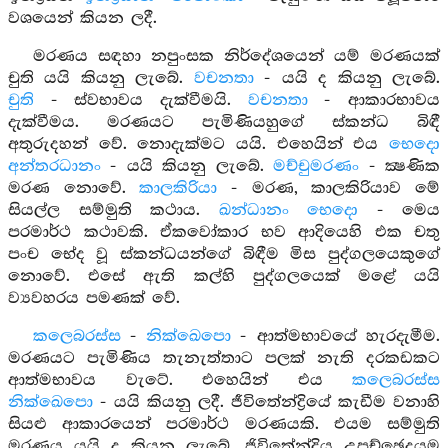
වශයෙන් කියන ලදී.
මරණය සඳහා නපුංසක නිර්දේශයෙන් යම් මරණයක්
චුති යයි කියනු ලැබේ.
වචනතා
- යයි ද කියනු ලැබේ.
චුති
- ස්වභාවය දැක්වීමයි.
වචනතා
- ආකාරභාවය
දැක්වීමය. මරණයට පැමිණියහුගේ ස්කන්ධ බිඳී
අතුරුදහන් වේ. නොදැක්මට යයි. එහෙයින් එය
භෙදො
අන්තරධානං
- යයි කියනු ලැබේ.
මච්චුමරණං
- ක්‍ෂණික
මරණ නොවේ.
කාලකිරියා
- මරණ, කාලකිරියාව මේ
සියල්ල සම්මුති කථාය.
ඛන්ධානං භෙදො
- මෙය
පරමාර්ථ කථාවකි. ඒකවෝකාර භව ආදියෙහි එක චතු
පංච භේද වූ ස්කන්ධයන්ගේ බිඳීම මිස පුද්ගලයෙකුගේ
නොවේ. එසේ ඇති කල්හි පුද්ගලයෙක් මළේ යයි
ව්‍යවහරය පමණක් වේ.
කලෙබරස්ස
-
නික්ඛෙපො
- ආත්මභාවයේ හැරදැමීම.
මරණයට පැමිණිය තැනැත්තාට පලක් නැති දරකඩකට
ආත්මභාවය වැටේ. එහෙයින් එය
කලෙබරස්ස
නික්ඛෙපො
- යයි කියනු ලදී. ජීවිතේන්ද්‍රියේ කැඩීම වනාහි
සියළු ආකාරයෙන් පරමාර්ථ මරණයකි. එයම සම්මුති
මරණය යයි ද කියනු ලැබේ. ජිවිතේන්ද්‍රිය උපච්ඡෙදයම