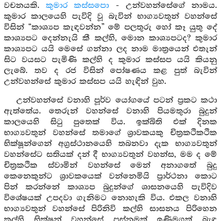
වචනයකි.
කුමාර කස්සපො
- උන්වහන්සේගේ නාමය.
කුමාර කාලයෙහි පැවිදි වූ බැවින් භාග්‍යවතුන් වහන්සේ
විසින් “කාශ්‍යප කැඳවන්න” මේ පලතුරු හෝ කෑ යුතු දේ
කාශ්‍යපට දෙන්නැයි කී කල්හි, මොන කාශ්‍යපටද? කුමාර
කාශ්‍යපට යයි මෙසේ ගන්නා ලද නාම මාත්‍රයෙන් එතැන්
සිට වයසට පැමිණි කල්හි ද කුමාර කස්සප යයි කියනු
ලැබේ. තව ද රජ විසින් පෝෂණය කළ පුත් බැවින්
උන්වහන්සේ කුමාර කස්සප යයි හැඳින් වුහ.
උන්වහන්සේ වනාහි පූර්ව යෝගයේ පටන් ප්‍රකට කථා
ඇත්තේය. තෙරුන් වහන්සේ වනාහි පියමතුරා බුදුන්
කාලයෙහි සිටු පුතෙක් විය. ඉක්බිති එක් දිනක
භාග්‍යවතුන් වහන්සේ තමාගේ ශ්‍රාවකයකු චිත්‍රකථිකථික
භික්ෂූන්ගෙන් අග්‍රස්ථානයෙහි තබනවා දැක භාග්‍යවතුන්
වහන්සේට සතියක් දන් දී භාග්‍යවතුන් වහන්ස, මම ද මේ
චිත්‍රකථික ස්වාමින් වහන්සේ මෙන් අනාගතේ බුදු
කෙනෙකුන්ට ශ්‍රාවකයෙක් වන්නෙමියි ප්‍රාර්ථනා කොට
පින් කරන්නේ කාශ්‍යප බුදුන්ගේ ශාසනයෙහි පැවිදිව
විශේෂයක් උපදවා ගැනිමට නොහැකි විය. එකල වනාහි
භාග්‍යවතුන් වහන්සේ පිරිනිවි කල්හි සාසනය පිරිහෙන
කල්හි භික්ෂූන් වහන්සේ පස්නමක් ඉණිමගක් බැඳ