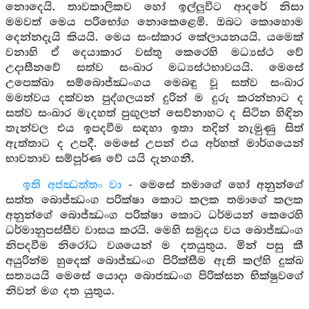
නොදෙයි. තාවකාලිකව හෝ ඉල්ලුවිට ආදරේ නිසා
මමවත් මෙය පරිභෝග නොකෙළෙමි. ඔබට කොහොම
දෙන්නදැයි කියයි. මෙය සංස්කාර කේලායනයයි. යමෙක්
වනාහි ඒ දෙයාකාර වස්තු කෙරෙහි මධ්‍යස්ථ වේ
උදාසීනවේ සත්ව සංඛාර මධ්‍යස්ථභාවයයි. මෙසේ
උපෙක්ඛා සම්බොජ්ඣංගය මෙබඳු වූ සත්ව සංඛාර
මමත්වය දක්වන පුද්ගලයන් දුරින් ම දුරු කරන්නාට ද
සත්ව සංඛාර මැදහත් පුඟුලන් සෙව්නාහට ද සිටින හිඳින
තැන්වල එය ඉපදවීම සඳහා ඉතා තදින් නැමුණු සිත්
ඇත්තාට ද උපදී. මෙසේ උපන් එය අර්හත් මාර්ගයෙන්
භාවනාව සම්පූර්ණ වේ යයි දැනගනී.
ඉති අජඣත්තං වා
- මෙසේ තමාගේ හෝ අනුන්ගේ
සත්ත බොජ්ඣංග පරික්ෂා කොට කලක තමාගේ කලක
අනුන්ගේ බොජ්ඣංග පරික්ෂා කොට ධර්මයන් කෙරෙහි
ධර්මානුපස්සීව වාසය කරයි. මෙහි සමුදය වය බොජ්ඣංග
නිපදවීම නිරෝධ වශයෙන් ම දතයුතුය. මින් පසු කී
අයුරින්ම හුදෙක් බොජ්ඣංග පිරික්සීම ඇති කල්හි දුක්ඛ
සත්‍යයයි මෙසේ යොදා බොජඣංග පිරික්සන භික්ෂුවගේ
නිවන් මග දත යුතුය.