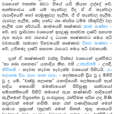
වශයෙන් එකත්ත බවට ගියේ යයි කියන ලද්දේ වේ.
ආත්මභාවය යම් යම් තැන්වල වීද ඒ ඒ තැන්වල
රූපාදියෙහි හෝ අරමුණුවල ඇලීම, ඒ ඒ තැන්වල ඇලීම.
රූපවල ඇලීම, ශබ්ද ගන්ධ රස ස්පර්ශ ධම්ම (සිතුවිලි) වල
ඇලීම යන අර්ථයයි. කාමයෙහි තෘෂ්ණාව
කාම තණ්හා
-
වේ. භව ප්‍රාර්ථනා වශයෙන් ඉපදුණු සාස්වත දෘෂ්ටි සහගත
රූප අරූප භව රාගයේ ද ධ්‍යාන තෘෂ්ණාවට මෙය අධි
වචනයකි. (සමාන) විභවයෙහි තෘෂ්ණාව
විභව තණ්හා
-
වේ. උච්ඡෙද දෘෂ්ටි සහගත රාගයට මෙය අධි වචනයකි.
දැන් ඒ තෘෂ්ණාවේ වස්තු විස්තර වශයෙන් දැක්වීමට
“සා බො පනෙසා” යනාදිය කීහ. එහි
උප්පජ්ජති
- උපදී.
නිවිසති
- නැවත නැවත පැවැත්ම වශයෙන් පිහිටයි.
යං
ලොකෙ පිය රූපං සාත රූපං
- ලෝකයෙහි ප්‍රිය වූ ද මිහිරි
වූ ද යම්. “චක්ඛු ලොකෙ” යනාදියෙහි ලෝකයෙහි ඇස්
ආදිය කෙරෙහි මමත්වයෙන් පිවිසුණු සත්වයෝ
සම්පත්තියෙහි පිහිටි තමාගේ ඇස කණ්ණාඩි ආදියෙන්
බැලීමෙන් විප්‍රසන්න වූ පංචප්‍රසාද රන්විමක අරින ලද මිණි
කවුළුවක් මෙන් හඟිති. කන රන් පණාලිකයක් මෙන්
පාමංග සූත්‍රයක් (නූලක්) මෙන් සිතත්. තුඟු නාසයයි