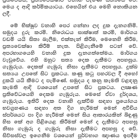
ප්‍රතිවේධය, ප්‍රත්‍යවේක්ෂාව වනාහි පැමිණි සත්‍යයේ වේ.
මෙය ද ආදි කර්මිකයාටය. එහෙයින් එය මෙහි නොකියන
ලදී.
මේ භික්ෂුව වනාහි පෙර ගන්නා ලද දුක දැනගනිමි.
සමුදය දුරු කරමි. නිරොධය සාක්ෂාත් කරමි, මාර්ගය
වඩමි යයි සිතා බැලීම, එක්තැන් කිරීම, මෙනෙහි කිරීම,
ප්‍රත්‍යවෙක්ෂා කිරීම් නැත. පිළිගැනීමේ පටන් වේ.
අපරභාගයෙහි වනාහි දුක දැනගත්තේමය. මාර්ගය
වැඩුවේය. එහි ඔහුට සත්‍ය දෙක දැකීමට අපහසුය.
ගැඹුරුය. දෙකක් ගැඹුරු නිසා දැකීමට අපහසුය. දුක්ඛ
සත්‍යය උපතේ සිට ප්‍රකටය. කණු කටු පහරවල දී අහෝ
දුකයි යයි කීමට ද පැමිණේ. සමුදය ද කනු කැමති වළඳනු
කැමති ආදි වශයෙන් උපතේ සිට ප්‍රකටය. ලක්‍ෂණ
ප්‍රතිවේධයෙහි දෙකම ගැඹුරුය. මෙසේ ඒවා දුර්දශය,
ගැඹුරුය. ඉතිරි දෙක වනාහි දැක්වීම සඳහා ප්‍රයෝගය
භවග්‍රහණය සඳහා අත දිග හැරීමක් මෙන් අවීචිය
ස්පර්ශයට පා දිග හැරීමක් මෙන් සිය ආකාරයකින් බිඳුණු
හිස කේ අග පිළියෙළ කිරීමක් මෙන් ද දැකීමට අපහසු
නිසා ගැඹුරු ද ගැඹුරු නිසා දැකීමට අපහසු ද වේ.
සිව්සස්වල ඉගෙනීම වශයෙන් පූර්වභාග ඤාණය ඉපදීම