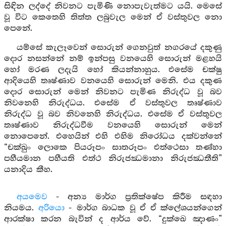
සිඳින ලද්දේ නිවනට පැමිණි නොපැවැත්මට යයි. මෙසේ
වූ විට කෙතෙහි තිත්ත ලබුවැල මෙන් ඒ වස්තුවල නො
පෙනේ.
යම්සේ කැලෑවෙන් සොරුන් ගෙනවුත් නගරයේ දකුණු
දොර නසන්නේ නම් ඉන්පසු වනයෙහි සොරුන් මළහයි
හෝ මරණ ලදැයි හෝ කියන්නාහුය. එසේම චක්ෂු
ආදියෙහි තෘෂ්ණාව වනයෙහි සොරුන් මෙනි. එය දකුණ
දොර සොරුන් මෙන් නිවනට පැමිණ නිරුද්ධ වූ බව
නිවනෙහි නිරුද්ධය. එසේම ඒ වස්තුවල තෘෂ්ණාව
නිරුද්ධ වූ බව නිවනෙහි නිරුද්ධය. එසේම ඒ වස්තුවල
තෘෂ්ණාව නිරුද්ධවීම වනයෙහි සොරුන් මෙන්
නොපෙනේ. එහෙයින් එහි එහිම නිරෝධය දක්වන්නේ
“චක්ඛුං ලොකෙ පියරූපං සාතරූපං එත්ථෙසා තණ්හා
පහීයමාන පහීයති එත්ථ නිරුජඣමානා නිරුජඣතීති”
යනාදිය කීහ.
අයමෙව
- අන්‍ය මාර්ග ප්‍රතික්ෂේප කිරීම සඳහා
නියමය.
අරියො
- මාර්ග බාධක වූ ඒ ඒ ක්ලේශයන්ගෙන්
ආරක්ෂා කරන බැවින් ද ආර්ය වේ. “දුක්ඛෙ ඤාණං”