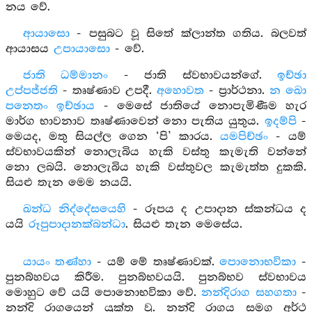
නය වේ.
ආයාසො
- පසුබට වූ සිතේ ක්ලාන්ත ගතිය. බලවත්
ආයාසය
උපායාසො
- වේ.
ජාති ධම්මානං
- ජාති ස්වභාවයන්ගේ.
ඉච්ඡා
උප්පජ්ජති
- තෘෂ්ණාව උපදී.
අහොවත
- ප්‍රාර්ථනා.
න ඛො
පනෙතං ඉච්ඡාය
- මෙසේ ජාතියේ නොපැමිණීම හැර
මාර්ග භාවනාව තෘෂ්ණාවෙන් නො පැතිය යුතුය.
ඉදම්පි
-
මෙයද, මතු සියල්ල ගෙන ‘පි’ කාරය.
යමපිච්ඡං
- යම්
ස්වභාවයකින් නොලැබිය හැකි වස්තු කැමැති වන්නේ
නො ලබයි. නොලැබිය හැකි වස්තුවල කැමැත්ත දුකකි.
සියළු තැන මෙම නයයි.
ඛන්ධ නිද්දේසයෙහි
- රූපය ද උපාදාන ස්කන්ධය ද
යයි
රූපුපාදානක්බන්ධා
. සියළු තැන මෙසේය.
යායං තණ්හා
- යම් මේ තෘෂ්ණාවක්.
පොනොභවිකා
-
පුනබ්හවය කිරීම. පුනබ්භවයයි. පුනබ්භව ස්වභාවය
මොහුට වේ යයි පොනොභවිකා වේ.
නන්දිරාග සහගතා
-
නන්දි රාගයෙන් යුක්ත වූ. නන්දි රාගය සමග අර්ථ