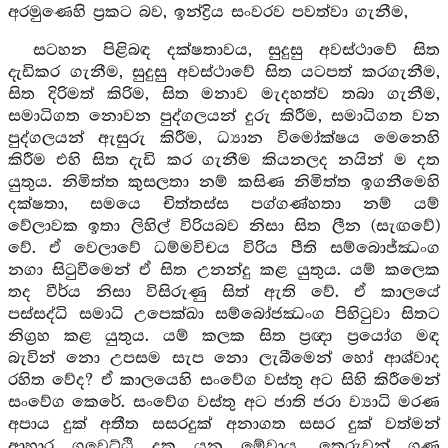
අරමුණෙහි ප්‍රකට බව, ඉන්ද්‍රිය සංවරව පවත්වා ගැනීම,
සටහන පිළිබඳ දක්ෂතාවය, සුදුසු අවස්ථාවේ සිත
දැඩිකර ගැනීම, සුදුසු අවස්ථාවේ සිත යටපත් කරගැනීම,
සිත දිරිමත් කිරිම, සිත මනාව මැදහත්ව තබා ගැනීම,
සමාධිගත නොවන පුද්ගලයන් දුරු කිරීම, සමාධිගත වන
පුද්ගලයන් ඇසුරු කිරීම, ධ්‍යාන විමෝක්ෂය මෙනෙහි
කිරීම එහි සිත දැඩි කර ගැනීම කියනලද නයින් ම දත
යුතුය. නිමිත්ත කුසලතා නම් කසිණ නිමිත්ත ඉගනීමෙහි
දක්ෂතා, සමයෙ චිත්තස්ස පග්ගණ්හතා නම් යම්
වේලාවක ඉතා ලිහිල් විරියබව නිසා සිත ලීන (සැඟවේ)
වේ. ඒ වෙලාවේ ධම්මවිචය විරිය පීති සම්බොජ්ඣංග
නගා සිටුවීමෙන් ඒ සිත උනන්දු කළ යුතුය. යම් කලෙක
තද වීර්ය නිසා විසිරුණු සිත් ඇති වේ. ඒ කාලයේ
පස්සද්ධි සමාධි උපෙක්ඛා සම්බෝජඣංග පිහිටුවා සිතට
නිග්‍රහ කළ යුතුය. යම් කලක සිත ප්‍රඥා ප්‍රයෝග මඳ
බැවින් නො උපසම සැප නො ලැබීමෙන් හෝ ආශ්වාද
රහිත වේද? ඒ කාලයෙහි සංවේග වස්තු අට සිහි කිරීමෙන්
සංවේග කෙරේ. සංවේග වස්තු අට ජාති ජරා ව්‍යාධි මරණ
අපාය දුක් අතීත සසරදුක් අනාගත සසර දුක් වත්මන්
ආහාර ගවෙට්ඨි දුක යන මේවාය. තෙරුවන් ගුණ