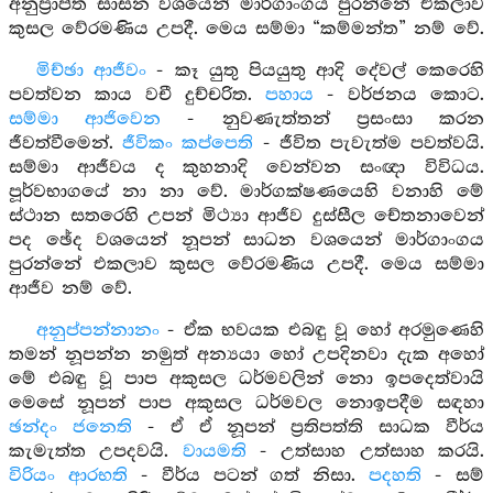
අනුප්‍රාප්ත සාසන වශයෙන් මාර්ගාංගය පුරන්නේ එකලාව
කුසල වේරමණිය උපදී. මෙය සම්මා “කම්මන්ත” නම් වේ.
මිච්ඡා ආජීවං
- කෑ යුතු පියයුතු ආදි දේවල් කෙරෙහි
පවත්වන කාය වචී දුච්චරිත.
පහාය
- වර්ජනය කොට.
සම්මා ආජිවෙන
- නුවණැත්තන් ප්‍රසංසා කරන
ජීවත්වීමෙන්.
ජීවිකං කප්පෙති
- ජීවිත පැවැත්ම පවත්වයි.
සම්මා ආජීවය ද කුහනාදි වෙන්වන සංඥා විවිධය.
පූර්වභාගයේ නා නා වේ. මාර්ගක්ෂණයෙහි වනාහි මේ
ස්ථාන සතරෙහි උපන් මිථ්‍යා ආජීව දුස්සීල චේතනාවෙන්
පද ඡේද වශයෙන් නූපන් සාධන වශයෙන් මාර්ගාංගය
පුරන්නේ එකලාව කුසල වේරමණිය උපදී. මෙය සම්මා
ආජීව නම් වේ.
අනුප්පන්නානං
- ඒක භවයක එබඳු වූ හෝ අරමුණෙහි
තමන් නූපන්න නමුත් අන්‍යයා හෝ උපදිනවා දැක අහෝ
මේ එබඳු වූ පාප අකුසල ධර්මවලින් නො ඉපදෙත්වායි
මෙසේ නූපන් පාප අකුසල ධර්මවල නොඉපදීම සඳහා
ඡන්දං ජනෙති
- ඒ ඒ නූපන් ප්‍රතිපත්ති සාධක වීර්ය
කැමැත්ත උපදවයි.
වායමති
- උත්සාහ උත්සාහ කරයි.
විරියං ආරභති
- වීර්ය පටන් ගත් නිසා.
පදහති
- සම්