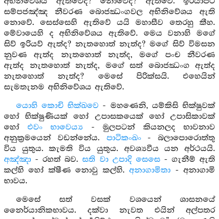
අභිනිවේශය ඇතිවේද? නොවේද? ඇතිවේ. ඉරියාපථ
සම්පජඤ්ඤ නීවරණ බොජඣංගවල අභිනිවේශය ඇති
නොවේ. සෙස්සෙහි ඇතිවේ යයි මහාසීව තෙරහු කීහ.
මේවායෙහි ද අභිනිවේශය ඇතිවේ. මෙය වනාහි මගේ
සිව් ඉරියව් ඇත්ද? නැතහොත් නැත්ද? මගේ සිව් විමසන
නුවණ ඇත්ද නැතහොත් නැත්ද, මගේ පංච නීවරණ
ඇත්ද නැතහොත් නැත්ද, මගේ සත් බොජඣංග ඇත්ද
නැතහොත් නැත්ද? මෙසේ පිරික්සයි. එහෙයින්
සැමතැනම අභිනිවේශය ඇතිවේ.
යොහි කොචි භික්ඛවෙ
- මහණෙනි, යම්කිසි භික්ෂුවක්
හෝ භික්ෂුණියක් හෝ උපාසකයෙක් හෝ උපාසිකාවක්
හෝ
එවං භාවෙය්‍ය
- මුලපටන් කියනලද භාවනාව
අනුක්‍රමයෙන් වඩන්නේය.
පාටිකංඛං
- බලාපොරොත්තු
විය යුතුය. කැමති විය යුතුය. අවශ්‍යවීය යන අර්ථයයි.
අඤ්ඤා
- රහත් බව.
සති වා උපාදි සෙසෙ
- ගැනීම් ඇති
කල්හි හෝ ක්ෂීණ නොවු කල්හි.
අනාගාමිතා
- අනාගාමි
භාවය.
මෙසේ සත් වසක් වශයෙන් ශාසනයේ
නෛර්යානිකභාවය. දක්වා නැවත එයින් අල්පතර