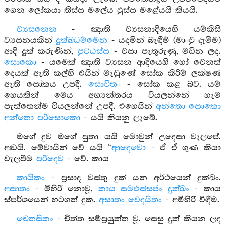
ගෙන ලෝකයා තිස්ස මලේය ඵුස්ස මළේයයි කියයි.
ව්‍යසනෙන
- ඤාති ව්‍යසනාදියෙහි යම්කිසි
ව්‍යසනයකින්
දුක්ඛධම්මෙන
- යදමින් බැඳීම් (මාංචු දැමීම)
ආදි දුක් කරුණින්,
පුට්ඨස්ස
- වසා පැතුරුණු, මඩින ලද.
සොකො
- යමෙක් ඤාති ව්‍යසන ආදියෙහි හෝ වෙනත්
දෙයක් ඇති කල්හි එයින් මැඩුණේ සෝක කිරිම් ලක්ෂණ
ඇති සෝකය උපදී.
සොචිතං
- සෝක කළ බව. යම්
හෙයකින් මෙය අභ්‍යන්තරය වියලන්නේ හැම
පැත්තෙන්ම වියලන්නේ උපදී. එහෙයින්
අන්තො සොකො
අන්තො පරිසොකො
- යයි කියනු ලැබේ.
මගේ දුව මගේ පුතා යයි මොවුන් උදෙසා වැලපේ.
අඬයි. මේවායින් වේ යයි “
ආදෙවො
- ඒ ඒ ගුණ කියා
වැලපීම
පරිදෙව
- වේ. කාය
කායිකං
- ප්‍රසාද වස්තු දුක් යන අර්ථයෙන් දුක්ඛං.
අසාතං
- මිහිරි නොවූ,
කාය සමඵස්සජං දුක්ඛං
- කාය
ස්පර්ශයෙන් හටගත් දුක.
අසාතං වෙදයිතං
- අමිහිරි විඳීම.
චෙතසිකං
- චිත්ත සම්ප්‍රයුක්ත වූ. සෙසු දුක් කියන ලද