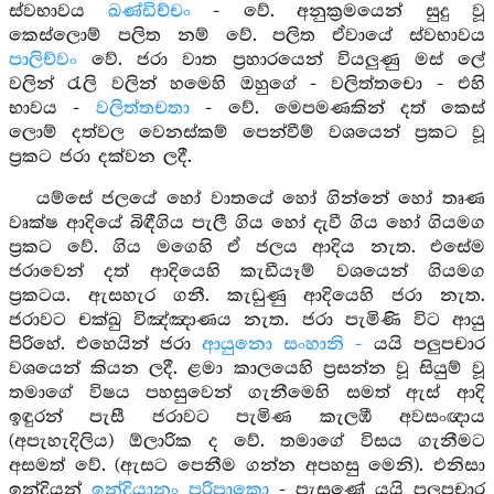
ස්වභාවය
ඛණ්ඩිච්චං
- වේ. අනුක්‍රමයෙන් සුදු වූ
කෙස්ලොම් පලිත නම් වේ. පලිත ඒවායේ ස්වභාවය
පාලිච්වං
වේ. ජරා වාත ප්‍රහාරයෙන් වියලුණු මස් ලේ
වලින් රැලි වලින් හමෙහි ඔහුගේ - වලිත්තචො - එහි
භාවය -
වලිත්තචතා
- වේ. මෙපමණකින් දත් කෙස්
ලොම් දත්වල වෙනස්කම් පෙන්වීම් වශයෙන් ප්‍රකට වූ
ප්‍රකට ජරා දක්වන ලදී.
යම්සේ ජලයේ හෝ වාතයේ හෝ ගින්නේ හෝ තෘණ
වෘක්ෂ ආදියේ බිඳීගිය පැලී ගිය හෝ දැවී ගිය හෝ ගියමග
ප්‍රකට වේ. ගිය මගෙහි ඒ ජලය ආදිය නැත. එසේම
ජරාවෙන් දත් ආදියෙහි කැඩීයෑම් වශයෙන් ගියමග
ප්‍රකටය. ඇසහැර ගනී. කැඩුණු ආදියෙහි ජරා නැත.
ජරාවට චක්ඛු විඤ්ඤාණය නැත. ජරා පැමිණි විට ආයු
පිරිහේ. එහෙයින් ජරා
ආයුනො සංහානි -
යයි පලුපචාර
වශයෙන් කියන ලදී. ළමා කාලයෙහි ප්‍රසන්න වූ සියුම් වූ
තමාගේ විෂය පහසුවෙන් ගැනීමෙහි සමත් ඇස් ආදි
ඉඳුරන් පැසී ජරාවට පැමිණ කැලඹී අවසංඥාය
(අපැහැදිලිය) ඕලාරික ද වේ. තමාගේ විසය ගැනීමට
අසමත් වේ. (ඇසට පෙනීම ගන්න අපහසු මෙනි). එනිසා
ඉන්ද්‍රියන්
ඉන්ද්‍රියානං පරිපාකො
- පැසුණේ යයි පලූපචාර