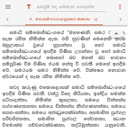
9. මහාසතිපට‍්ඨානසුත‍්තවණ‍්ණනා
සමාධි සම්බොජ්ඣංගයේ “මහණෙනි, සමථ නිමිත්ත,
සැක රහිත නිමිත්ත ඇත. එහි නුවණින් මෙනෙහි කිරිම
බහුලාකාර වූයේ නූපන්නා වූ හෝ සමාධි
සම්බොජ්ඣංගයේ ඉපදීම පිණිස උපන්නා වූ හෝ සමාධි
සම්බොජ්ඣංගයේ බොහෝ බව මහත් බව භාවනා
සම්පූර්ණ වීම පිණිස එයම හේතු වී පවතී. මෙසේ ඉපදීම
වේ. සමථයම සමථ නිමිත්ත වේ. වික්ෂෙප නොවන
අර්ථයෙන් ද සැක රහිත නිමිත්ත වේ.
තවද කරුණු එකොළොසක් සමාධි සම්බොජ්ඣංගයේ
ඉපදීම පිණිස පවතී. වත්ථු විසද කිරියතා, ඉන්ද්‍රිය සමත්ත
පටිපාදත්තා, නිමිත්ත කුසලතා, සමයෙ විත්තස්ස
පග්ගණහතනතා සමයෙ චිත්තස්ස නිග්ගණනත්තා, සමයෙ
සපහංසත්තා, සමයෙ අජඣූපෙක්ඛන්තා, අසමාහිත පුග්ගල
පරිචජ්ජනතා, සමාහිත පුග්ගල සේවනතා, ඣාන
විමොක්ඛ පච්චවෙක්ඛණතා, තද්ධිමුත්තතා යනුවෙනි.