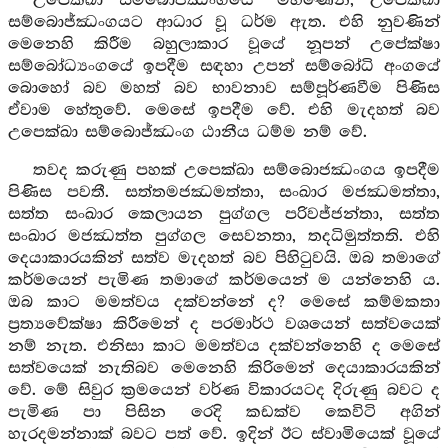
උපෙක්ඛා සම්බොජ්ඣංගයේ “මහණෙනි, උපෙක්ඛා
සම්බොජ්ඣංගයට ආධාර වූ ධර්ම ඇත. එහි නුවණින්
මෙනෙහි කිරීම බහුලාකාර වූයේ නූපන් උපේක්ෂා
සම්බෝධ්‍යංගයේ ඉපදීම සඳහා උපන් සම්බෝධි අංගයේ
බොහෝ බව මහත් බව භාවනාව සම්පූර්ණවීම පිණිස
ඒවාම හේතුවේ. මෙසේ ඉපදීම වේ. එහි මැදහත් බව
උපෙක්ඛා සම්බොජ්ඣංග ඨානීය ධම්ම නම් වේ.
තවද කරුණු පහක් උපෙක්ඛා සම්බොජඣංගය ඉපදීම
පිණිස පවතී. සත්තමජඣමත්තා, සංඛාර මජඣමත්තා,
සත්ත සංඛාර කෙලායන පුග්ගල පරිවජ්ජන්තා, සත්ත
සංඛාර මජඣත්ත පුග්ගල සෙවනතා, තදධිමුත්තති. එහි
දෙයාකාරයකින් සත්ව මැදහත් බව පිහිටුවයි. ඔබ තමාගේ
කර්මයෙන් පැමිණ තමාගේ කර්මයෙන් ම යන්නෙහි ය.
ඔබ කාට මමත්වය දක්වන්නේ ද? මෙසේ කම්මකතා
ප්‍රත්‍යවේක්ෂා කිරීමෙන් ද පරමාර්ථ වශයෙන් සත්වයෙක්
නම් නැත. එනිසා කාට මමත්වය දක්වන්නෙහි ද මෙසේ
සත්වයෙක් නැතිබව මෙනෙහි කිරිමෙන් දෙයාකාරයකින්
වේ. මේ සිවුර ක්‍රමයෙන් වර්ණ විකාරයටද දිරුණු බවට ද
පැමිණ පා පිසින රෙදි කඩක්ව කෙවිටි අගින්
හැරදමන්නාක් බවට පත් වේ. ඉදින් ඊට ස්වාමියෙක් වූයේ