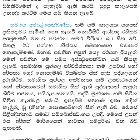
සිහිකිරීමෙන් ද පැහැදීම ඇති කරයි. සුදුසු කාලයෙහි
උනන්දු කරවීම මෙය යයි කියනු ලැබේ.
සමයෙ අජඣූපෙක්ඛණ්තා
නම් යම් කාලයක යහපත්
ප්‍රතිපදාවට පැමිණ නො සැඟවී නොවිසිරී ආශ්වාද රහිතව
අරමුණෙහි මනාව පවත්නා සමථ වීථියට බට සිත වේ.
එකල ඊට පග්ගහ නිග්ගහ සමපහංසන ව්‍යාපාර
නොපැමිණේ. මනාව පවතින අසුන් යෙදූ රථයක රියැදුරා
මෙන් පවතින මේ සමය අජඣූපෙක්ඛන යයි කියනු
ලැබේ. අසමාහිත පුග්ගල පරිචජ්ජනතා නම් උපචාර හෝ
අර්පනා හෝ නොපැමිණි වික්ෂිප්ත සිත් ඇති පුද්ගලයන්
දුරුකිරීම. සමාහිත පුග්ගල සේවනතා නම් උපචාරයෙන්
හෝ අර්පනාවෙන් සමාහිත සිත් ඇති පුද්ගලයන් ඇසුරු
කිරීම භජනය, පයිරුපාසනයයි. තද්ධි මුත්තතා නම් සිටින
හිඳින තැන්වල සමාධි ඉපදවීම සඳහාම ඉතා තදින්
නැඹුරු වූ (නින්න පොණපබ්භාර) සිත් ඇති බව. මෙසේ
පිළිපදින්නාට සමාධි සම්බොජ්ඣංගය උපදී. මෙසේ උපන්
එය අර්හත් මාර්ගයෙන් භාවනා සම්පූර්ණ වන බව
දැනගනී.