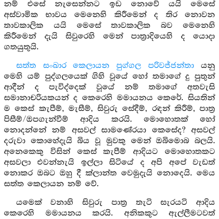
නම් එසේ නැසෙන්නට ඉඩ නොවේ යයි මෙසේ
අස්වාමික භාවය මෙනෙහි කිරීමෙන් ද තිර නොවන
තාවකාලික යයි මෙසේ තාවකාලික බව මෙනෙහි
කිරීමෙන් දැයි සිවුරෙහි මෙන් පාත්‍රාදියෙහි ද යොදා
ගතයුතුයි.
සත්ත සංඛාර කෙලායන පුග්ගල පරිවජ්ජන්තා
යනු
මෙහි යම් පුද්ගලයෙක් ගිහි වූයේ හෝ තමාගේ දු පුතුන්
ආදීන් ද පැවිද්දෙක් වූයේ නම් තමාගේ අතවැසි
සමානාචරියකයන් ද කෙරෙහි මමායනය කෙරේ. සියතින්
ම කෙස් කැපීම්, මැසීම්, සිවුරු සේදීම්, රඳන් කිරීම්, පාත්‍ර
පිසීම්/ඔපගැන්වීම් ආදිය කරයි. මොහොතක් හෝ
නොදන්නේ නම් අසවල් සාමණේරයා කෙසේද? අසවල්
දරුවා කොහේදැයි බිය වූ මුවකු මෙන් ඔබිමොබ බලයි.
අනෙකෙකු විසින් කෙස් කැපීම් ආදියට මොහොතකට
අසවලා එවන්නැයි ඉල්ලා සිටියේ ද අපි අපේ වැඩත්
නොකර ඔබට ඔහු දී ක්ලාන්ත වෙමුදැයි නොදෙයි. මෙය
සත්ත කෙලායන නම් වේ.
යමෙක් වනාහි සිවුරු පාත්‍ර තැටි සැරයටි ආදිය
කෙරෙහි මමායනය කරයි. අනිකකුට ඇල්ලීමටවත්