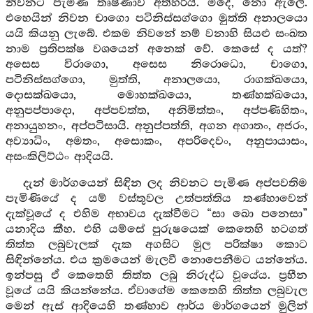
නිවනට පැමිණ තෘෂ්ණාව අත්හරියි. මිදේ, නො ඇලේ.
එහෙයින් නිවන චාගො පටිනිස්සග්ගො මුත්ති අනාලයො
යයි කියනු ලැබේ. එකම නිවනේ නම් වනාහි සියළු සංඛත
නාම ප්‍රතිපක්ෂ වශයෙන් අනෙක් වේ. කෙසේ ද යත්?
අසෙස විරාගො, අසෙස නිරොධො, චාගො,
පටිනිස්සග්ගො, මුත්ති, අනාලයො, රාගක්ඛයො,
දොසක්ඛයො, මොහක්ඛයො, තණ්හක්ඛයො,
අනුපප්පාදො, අප්පවත්ත, අනිමිත්තං, අප්පණිහිතං,
අනායුහනං, අප්පටිසායි. අනුප්පත්ති, අගන අගාතං, අජරං,
අව්‍යාධිං, අමතං, අසොකං, අපරිදෙවං, අනුපායාසං,
අසංකිලිට්ඨං ආදියයි.
දැන් මාර්ගයෙන් සිඳින ලද නිවනට පැමිණ අප්පවතිම
පැමිණියේ ද යම් වස්තුවල උත්පත්තිය තණ්හාවෙන්
දැක්වූයේ ද එහිම අභාවය දැක්වීමට “සා ඛො පනෙසා”
යනාදිය කීහ. එහි යම්සේ පුරුෂයෙක් කෙතෙහි හටගත්
තිත්ත ලබුවැලක් දැක අගසිට මුල පරික්ෂා කොට
සිඳින්නේය. එය ක්‍රමයෙන් මැලවී නොපෙනීමට යන්නේය.
ඉන්පසු ඒ කෙතෙහි තිත්ත ලබු නිරුද්ධ වූයේය. ප්‍රහීන
වූයේ යයි කියන්නේය. ඒවාගේම කෙතෙහි තිත්ත ලබුවැල
මෙන් ඇස් ආදියෙහි තණ්හාව ආර්ය මාර්ගයෙන් මුලින්