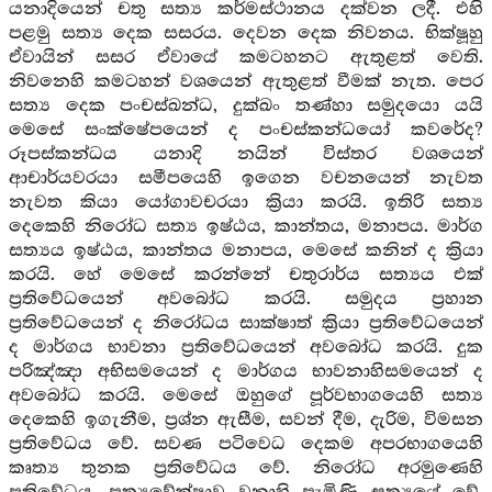
යනාදියෙන් චතු සත්‍ය කර්මස්ථානය දක්වන ලදී. එහි
පළමු සත්‍ය දෙක සසරය. දෙවන දෙක නිවනය. භික්ෂූහු
ඒවායින් සසර ඒවායේ කමටහනට ඇතුළත් වෙති.
නිවනෙහි කමටහන් වශයෙන් ඇතුළත් වීමක් නැත. පෙර
සත්‍ය දෙක පංචස්ඛන්ධ, දුක්ඛං තණ්හා සමුදයො යයි
මෙසේ සංක්ෂේපයෙන් ද පංචස්කන්ධයෝ කවරේද?
රූපස්කන්ධය යනාදි නයින් විස්තර වශයෙන්
ආචාර්යවරයා සමීපයෙහි ඉගෙන වචනයෙන් නැවත
නැවත කියා යෝගාවචරයා ක්‍රියා කරයි. ඉතිරි සත්‍ය
දෙකෙහි නිරෝධ සත්‍ය ඉෂ්ඨය, කාන්තය, මනාපය. මාර්ග
සත්‍යය ඉෂ්ඨය, කාන්තය මනාපය, මෙසේ කනින් ද ක්‍රියා
කරයි. හේ මෙසේ කරන්නේ චතුරාර්ය සත්‍යය එක්
ප්‍රතිවේධයෙන් අවබෝධ කරයි. සමුදය ප්‍රහාන
ප්‍රතිවේධයෙන් ද නිරෝධය සාක්ෂාත් ක්‍රියා ප්‍රතිවේධයෙන්
ද මාර්ගය භාවනා ප්‍රතිවේධයෙන් අවබෝධ කරයි. දුක
පරිඤ්ඤා අභිසමයෙන් ද මාර්ගය භාවනාහිසමයෙන් ද
අවබෝධ කරයි. මෙසේ ඔහුගේ පූර්වභාගයෙහි සත්‍ය
දෙකෙහි ඉගැනීම, ප්‍රශ්න ඇසීම, සවන් දීම, දැරිම, විමසන
ප්‍රතිවේධය වේ. සවණ පටිවෙධ දෙකම අපරභාගයෙහි
කෘත්‍ය තුනක ප්‍රතිවේධය වේ. නිරෝධ අරමුණෙහි