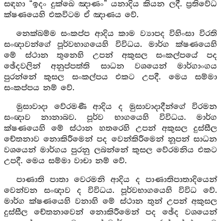
සඳහා “ඉදං දුක්ඛෙ ඤාණං” යනාදිය කියන ලදී. ප්‍රතිවේධ
ක්ෂණයෙහි එකවිටම ඒ ඤාණය වේ.
නෙක්ඛම්ම සංකප්ප ආදිය කාම ව්‍යාපද විහිංසා විරති
සංඥාවන්ගේ පූර්වභාගයෙහි විවිධය. මාර්ග ක්ෂණයෙහි
මේ ස්ථාන තුනෙහි උපන් අකුසල සංකල්පයේ පද
ඡේදවලින් අනුප්පත්ති සාධන වශයෙන් මාර්ගාංගය
පුරන්නේ කුසල සංකල්පය එකට උපදී. මෙය සම්මා
සංකප්පය නම් වේ.
මුසාවාදා වේරමණී ආදිය ද මුසාවාදාදීන්ගේ විරමන
සංඥාව නානාබව. පූර්ව භාගයෙහි විවිධය. මාර්ග
ක්ෂණයෙහි මේ ස්ථාන හතරෙහි උපන් අකුසල දුස්සීල
චේතනාව නොකිරීමෙන් පද වෙන්කිරීමෙන් නූපන් සාධන
වශයෙන් මාර්ගය පුරනු ලබන්නේ කුසල වේරමනිය එකට
උපදී. මෙය සම්මා වාචා නම් වේ.
පාණාති පාතා වෙරමනි ආදිය ද පාණාතිපාතාදියෙන්
වෙන්වන සංඥාව ද විවිධය. පූර්වභාගයෙහි විවිධ වේ.
මාර්ග ක්ෂණයෙහි වනාහි මේ ස්ථාන තුන් උපන් අකුසල
දුස්සීල චේතනාවෙන් නොකිරීමෙන් පද ඡේද වශයෙන්