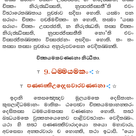
චිත‍්තං
නිරුජ‍්ඣිස‍්සති
,
නුප‍්පජ‍්ජිස‍්සතී
”
ති
එවං
විත්‍ථාරෙතබ‍්බතාය
පුච‍්ඡාව
සදිසා
හොති
.
යස‍්මා
පන
සරාගං
චිත‍්තං
පච‍්ඡිමචිත‍්තං
න
හොති
,
තස‍්මා
“
යස‍්ස
සරාගං
චිත‍්තං
උප‍්පජ‍්ජති
,
න
නිරුජ‍්ඣති
;
තස‍්ස
චිත‍්තං
නිරුජ‍්ඣිස‍්සති
,
නුප‍්පජ‍්ජිස‍්සතීති
නො
”
ති
එවං
විස‍්සජ‍්ජිතබ‍්බත‍්තා
විස‍්සජ‍්ජනං
අසදිසං
හොති
.
තං
තං
තස‍්සා
තස‍්සා
පුච‍්ඡාය
අනුරූපවසෙන
වෙදිතබ‍්බන‍්ති
.
චිත‍්තයමකවණ‍්ණනා
නිට‍්ඨිතා
.
9.
ධම‍්මයමකං
පණ‍්ණත‍්තිඋද‍්දෙසවාරවණ‍්ණනා
ඉදානි
තෙසඤ‍්ඤෙව
මූලයමකෙ
දෙසිතානං
කුසලාදිධම‍්මානං
මාතිකං
ඨපෙත්‍වා
චිත‍්තයමකානන‍්තරං
දෙසිතස‍්ස
ධම‍්මයමකස‍්ස
වණ‍්ණනා
හොති
.
තත්‍ථ
ඛන්‍ධයමකෙ
වුත‍්තනයෙනෙව
පාළිවවත්‍ථානං
වෙදිතබ‍්බං
.
යථා
හි
තත්‍ථ
පණ‍්ණත‍්තිවාරාදයො
තයො
මහාවාරා
,
අවසෙසා
අන‍්තරවාරා
ච
හොන‍්ති
,
තථා
ඉධාපි
. “
යො