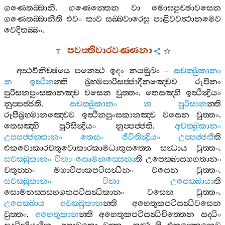
ගණෙතබ‍්බානි
.
ගණෙන‍්තෙන
වා
මොඝපුච‍්ඡාවසෙන
ගණෙතබ‍්බානීති
එවං
තාව
සබ‍්බවාරෙසු
පාළිවවත්‍ථානමෙව
වෙදිතබ‍්බං
.
පවත‍්තිවාරවණ‍්ණනා
අත්‍ථවිනිච‍්ඡයෙ
පනෙත්‍ථ
ඉදං
නයමුඛං
–
සචක‍්ඛුකානං
න
ඉත්‍ථීන
න‍්ති
බ්‍රහ‍්මපාරිසජ‍්ජාදීනඤ‍්චෙව
රූපීනං
පුරිසනපුංසකානඤ‍්ච
වසෙන
වුත‍්තං
.
තෙසඤ‍්හි
ඉත්‍ථින්‍ද්‍රියං
නුප‍්පජ‍්ජති
.
සචක‍්ඛුකානං
න
පුරිසාන
න‍්ති
රූපීබ්‍රහ‍්මානඤ‍්චෙව
ඉත්‍ථිනපුංසකානඤ‍්ච
වසෙන
වුත‍්තං
.
තෙසඤ‍්හි
පුරිසින්‍ද්‍රියං
නුප‍්පජ‍්ජති
.
අචක‍්ඛුකානං
උපපජ‍්ජන‍්තානං
තෙසං
ජීවිතින්‍ද්‍රියං
උප‍්පජ‍්ජතී
ති
එකවොකාරචතුවොකාරකාමධාතුසත‍්තෙ
සන්‍ධාය
වුත‍්තං
.
සචක‍්ඛුකානං
විනා
සොමනස‍්සෙනා
ති
උපෙක‍්ඛාසහගතානං
චතුන‍්නං
මහාවිපාකපටිසන්‍ධීනං
වසෙන
වුත‍්තං
.
සචක‍්ඛුකානං
විනා
උපෙක‍්ඛායා
ති
සොමනස‍්සසහගතපටිසන්‍ධිකානං
වසෙන
වුත‍්තං
.
උපෙක‍්ඛාය
අචක‍්ඛුකාන
න‍්ති
අහෙතුකපටිසන්‍ධිවසෙන
වුත‍්තං
.
අහෙතුකාන
න‍්ති
අහෙතුකපටිසන්‍ධිචිත‍්තෙන
සද‍්ධිං