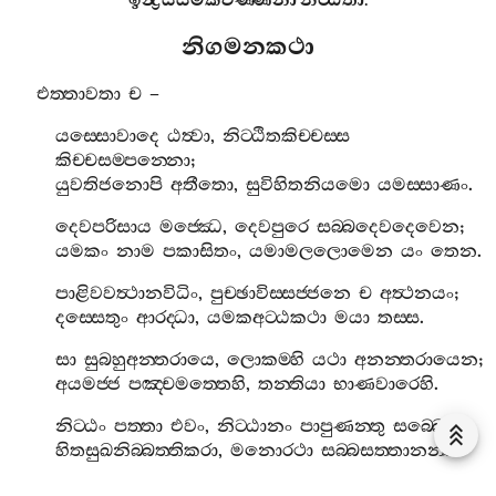
ඉන්‍ද්‍රියයමකවණ‍්ණනා
නිට‍්ඨිතා
.
නිගමනකථා
එත‍්තාවතා
ච
–
යස‍්සොවාදෙ
ඨත්‍වා
,
නිට‍්ඨිතකිච‍්චස‍්ස
කිච‍්චසම‍්පන‍්නො
;
යුවතිජනොපි
අතීතො
,
සුවිහිතනියමො
යමස‍්සාණං
.
දෙවපරිසාය
මජ‍්ඣෙ
,
දෙවපුරෙ
සබ‍්බදෙවදෙවෙන
;
යමකං
නාම
පකාසිතං
,
යමාමලලොමෙන
යං
තෙන
.
පාළිවවත්‍ථානවිධිං
,
පුච‍්ඡාවිස‍්සජ‍්ජනෙ
ච
අත්‍ථනයං
;
දස‍්සෙතුං
ආරද‍්ධා
,
යමකඅට‍්ඨකථා
මයා
තස‍්ස
.
සා
සුබහුඅන‍්තරායෙ
,
ලොකම‍්හි
යථා
අනන‍්තරායෙන
;
අයමජ‍්ජ
පඤ‍්චමත‍්තෙහි
,
තන‍්තියා
භාණවාරෙහි
.
නිට‍්ඨං
පත‍්තා
එවං
,
නිට‍්ඨානං
පාපුණන‍්තු
සබ‍්බෙපි
;
හිතසුඛනිබ‍්බත‍්තිකරා
,
මනොරථා
සබ‍්බසත‍්තානන‍්ති
.