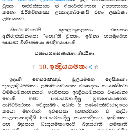
වුත‍්තං
.
තජ‍්ජාතිකස‍්ස
හි
එකාවජ‍්ජනෙන
උප‍්පන‍්නස‍්ස
තතො
ඔරිමචිත‍්තස‍්ස
උප‍්පාදක‍්ඛණෙපි
එතං
ලක‍්ඛණං
ලබ‍්භතෙව
.
නිරොධවාරෙපි
කුසලාකුසලානං
එකතො
අනිරුජ‍්ඣනතො
“
නො
”
ති
වුත‍්තං
.
ඉමිනා
නයමුඛෙන
සබ‍්බත්‍ථ
විනිච‍්ඡයො
වෙදිතබ‍්බොති
.
ධම‍්මයමකවණ‍්ණනා
නිට‍්ඨිතා
.
10.
ඉන්‍ද්‍රියයමකං
ඉදානි
තෙසඤ‍්ඤෙව
මූලයමකෙ
දෙසිතානං
කුසලාදිධම‍්මානං
ලබ‍්භමානවසෙන
එකදෙසං
සංගණ‍්හිත්‍වා
ධම‍්මයමකානන‍්තරං
දෙසිතස‍්ස
ඉන්‍ද්‍රියයමකස‍්ස
වණ‍්ණනා
හොති
.
තත්‍ථ
ඛන්‍ධයමකාදීසු
වුත‍්තනයෙනෙව
පාළිවවත්‍ථානං
වෙදිතබ‍්බං
.
ඉධාපි
හි
පණ‍්ණත‍්තිවාරාදයො
තයො
මහාවාරා
අවසෙසා
අන‍්තරවාරා
ච
සද‍්ධිං
කාලප‍්පභෙදාදීහි
ඛන්‍ධයමකාදීසු
ආගතසදිසාව
.
ඉන්‍ද්‍රියානං
පන
බහුතාය
ධාතුයමකතොපි
බහුතරානි
යමකානි