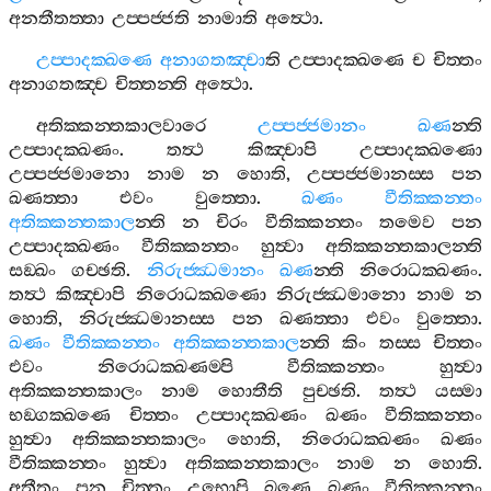
අනතීතත‍්තා
උප‍්පජ‍්ජති
නාමාති
අත්‍ථො
.
උප‍්පාදක‍්ඛණෙ
අනාගතඤ‍්චා
ති
උප‍්පාදක‍්ඛණෙ
ච
චිත‍්තං
අනාගතඤ‍්ච
චිත‍්තන‍්ති
අත්‍ථො
.
අතික‍්කන‍්තකාලවාරෙ
උප‍්පජ‍්ජමානං
ඛණ
න‍්ති
උප‍්පාදක‍්ඛණං
.
තත්‍ථ
කිඤ‍්චාපි
උප‍්පාදක‍්ඛණො
උප‍්පජ‍්ජමානො
නාම
න
හොති
,
උප‍්පජ‍්ජමානස‍්ස
පන
ඛණත‍්තා
එවං
වුත‍්තො
.
ඛණං
වීතික‍්කන‍්තං
අතික‍්කන‍්තකාල
න‍්ති
න
චිරං
වීතික‍්කන‍්තං
තමෙව
පන
උප‍්පාදක‍්ඛණං
වීතික‍්කන‍්තං
හුත්‍වා
අතික‍්කන‍්තකාලන‍්ති
සඞ‍්ඛං
ගච‍්ඡති
.
නිරුජ‍්ඣමානං
ඛණ
න‍්ති
නිරොධක‍්ඛණං
.
තත්‍ථ
කිඤ‍්චාපි
නිරොධක‍්ඛණො
නිරුජ‍්ඣමානො
නාම
න
හොති
,
නිරුජ‍්ඣමානස‍්ස
පන
ඛණත‍්තා
එවං
වුත‍්තො
.
ඛණං
වීතික‍්කන‍්තං
අතික‍්කන‍්තකාල
න‍්ති
කිං
තස‍්ස
චිත‍්තං
එවං
නිරොධක‍්ඛණම‍්පි
වීතික‍්කන‍්තං
හුත්‍වා
අතික‍්කන‍්තකාලං
නාම
හොතීති
පුච‍්ඡති
.
තත්‍ථ
යස‍්මා
භඞ‍්ගක‍්ඛණෙ
චිත‍්තං
උප‍්පාදක‍්ඛණං
ඛණං
වීතික‍්කන‍්තං
හුත්‍වා
අතික‍්කන‍්තකාලං
හොති
,
නිරොධක‍්ඛණං
ඛණං
වීතික‍්කන‍්තං
හුත්‍වා
අතික‍්කන‍්තකාලං
නාම
න
හොති
.
අතීතං
පන
චිත‍්තං
උභොපි
ඛණෙ
ඛණං
වීතික‍්කන‍්තං