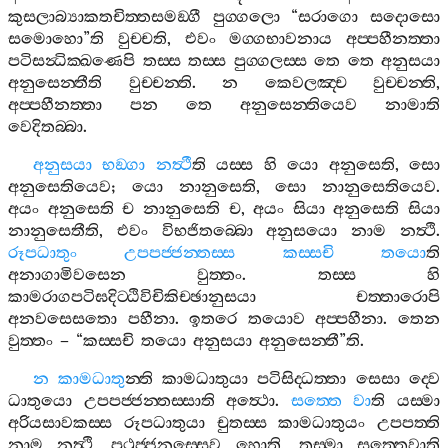
කුසලාබ්‍යාකතචිත‍්තසමඞ‍්ගී
පුග‍්ගලො
“
සරාගො
සදොසො
සමොහො
”
ති
වුච‍්චති
,
එවං
මග‍්ගභාවනාය
අප‍්පහීනත‍්තා
පටිසන්‍ධික‍්ඛණෙපි
තස‍්ස
තස‍්ස
පුග‍්ගලස‍්ස
තෙ
තෙ
අනුසයා
අනුසෙන‍්තීති
වුච‍්චන‍්ති
.
න
කෙවලඤ‍්ච
වුච‍්චන‍්ති
,
අප‍්පහීනත‍්තා
පන
තෙ
අනුසෙන‍්තියෙව
නාමාති
වෙදිතබ‍්බා
.
අනුසයා
භඞ‍්ගා
නත්‍ථී
ති
යස‍්ස
හි
යො
අනුසෙති
,
සො
අනුසෙතියෙව
;
යො
නානුසෙති
,
සො
නානුසෙතියෙව
.
අයං
අනුසෙති
ච
නානුසෙති
ච
,
අයං
සියා
අනුසෙති
සියා
නානුසෙතීති
,
එවං
විභජිතබ‍්බො
අනුසයො
නාම
නත්‍ථි
.
රූපධාතුං
උපපජ‍්ජන‍්තස‍්ස
කස‍්සචි
තයො
ති
අනාගාමිවසෙන
වුත‍්තං
.
තස‍්ස
හි
කාමරාගපටිඝදිට‍්ඨිවිචිකිච‍්ඡානුසයා
චත‍්තාරොපි
අනවසෙසතො
පහීනා
.
ඉතරෙ
තයොව
අප‍්පහීනා
.
තෙන
වුත‍්තං
– “
කස‍්සචි
තයො
අනුසයා
අනුසෙන‍්තී
”
ති
.
න
කාමධාතු
න‍්ති
කාමධාතුයා
පටිසිද‍්ධත‍්තා
සෙසා
ද‍්වෙ
ධාතුයො
උපපජ‍්ජන‍්තස‍්සාති
අත්‍ථො
.
සත‍්තෙ
වා
ති
යස‍්මා
අරියසාවකස‍්ස
රූපධාතුයා
චුතස‍්ස
කාමධාතුයං
උපපත‍්ති
නාම
නත්‍ථි
,
පුථුජ‍්ජනස‍්සෙව
හොති
,
තස‍්මා
සත‍්තෙවාති