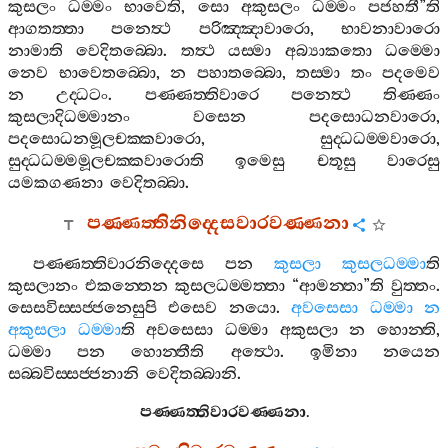
කුසලං
ධම‍්මං
භාවෙති
,
සො
අකුසලං
ධම‍්මං
පජහතී
”
ති
ආගතත‍්තා
පනෙත්‍ථ
පරිඤ‍්ඤාවාරො
,
භාවනාවාරො
නාමාති
වෙදිතබ‍්බො
.
තත්‍ථ
යස‍්මා
අබ්‍යාකතො
ධම‍්මො
නෙව
භාවෙතබ‍්බො
,
න
පහාතබ‍්බො
,
තස‍්මා
තං
පදමෙව
න
උද‍්ධටං
.
පණ‍්ණත‍්තිවාරෙ
පනෙත්‍ථ
තිණ‍්ණං
කුසලාදිධම‍්මානං
වසෙන
පදසොධනවාරො
,
පදසොධනමූලචක‍්කවාරො
,
සුද‍්ධධම‍්මවාරො
,
සුද‍්ධධම‍්මමූලචක‍්කවාරොති
ඉමෙසු
චතූසු
වාරෙසු
යමකගණනා
වෙදිතබ‍්බා
.
පණ‍්ණත‍්තිනිද‍්දෙසවාරවණ‍්ණනා
පණ‍්ණත‍්තිවාරනිද‍්දෙසෙ
පන
කුසලා
කුසලධම‍්මා
ති
කුසලානං
එකන‍්තෙන
කුසලධම‍්මත‍්තා
“
ආමන‍්තා
”
ති
වුත‍්තං
.
සෙසවිස‍්සජ‍්ජනෙසුපි
එසෙව
නයො
.
අවසෙසා
ධම‍්මා
න
අකුසලා
ධම‍්මා
ති
අවසෙසා
ධම‍්මා
අකුසලා
න
හොන‍්ති
,
ධම‍්මා
පන
හොන‍්තීති
අත්‍ථො
.
ඉමිනා
නයෙන
සබ‍්බවිස‍්සජ‍්ජනානි
වෙදිතබ‍්බානි
.
පණ‍්ණත‍්තිවාරවණ‍්ණනා
.