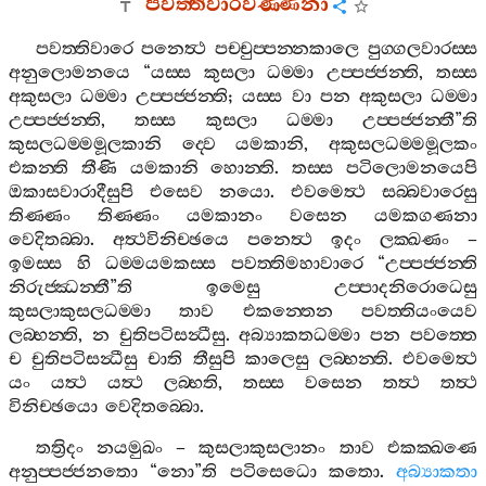
පවත‍්තිවාරවණ‍්ණනා
පවත‍්තිවාරෙ
පනෙත්‍ථ
පච‍්චුප‍්පන‍්නකාලෙ
පුග‍්ගලවාරස‍්ස
අනුලොමනයෙ
“
යස‍්ස
කුසලා
ධම‍්මා
උප‍්පජ‍්ජන‍්ති
,
තස‍්ස
අකුසලා
ධම‍්මා
උප‍්පජ‍්ජන‍්ති
;
යස‍්ස
වා
පන
අකුසලා
ධම‍්මා
උප‍්පජ‍්ජන‍්ති
,
තස‍්ස
කුසලා
ධම‍්මා
උප‍්පජ‍්ජන‍්තී
”
ති
කුසලධම‍්මමූලකානි
ද‍්වෙ
යමකානි
,
අකුසලධම‍්මමූලකං
එකන‍්ති
තීණි
යමකානි
හොන‍්ති
.
තස‍්ස
පටිලොමනයෙපි
ඔකාසවාරාදීසුපි
එසෙව
නයො
.
එවමෙත්‍ථ
සබ‍්බවාරෙසු
තිණ‍්ණං
තිණ‍්ණං
යමකානං
වසෙන
යමකගණනා
වෙදිතබ‍්බා
.
අත්‍ථවිනිච‍්ඡයෙ
පනෙත්‍ථ
ඉදං
ලක‍්ඛණං
–
ඉමස‍්ස
හි
ධම‍්මයමකස‍්ස
පවත‍්තිමහාවාරෙ
“
උප‍්පජ‍්ජන‍්ති
නිරුජ‍්ඣන‍්තී
”
ති
ඉමෙසු
උප‍්පාදනිරොධෙසු
කුසලාකුසලධම‍්මා
තාව
එකන‍්තෙන
පවත‍්තියංයෙව
ලබ‍්භන‍්ති
,
න
චුතිපටිසන්‍ධීසු
.
අබ්‍යාකතධම‍්මා
පන
පවත‍්තෙ
ච
චුතිපටිසන්‍ධීසු
චාති
තීසුපි
කාලෙසු
ලබ‍්භන‍්ති
.
එවමෙත්‍ථ
යං
යත්‍ථ
යත්‍ථ
ලබ‍්භති
,
තස‍්ස
වසෙන
තත්‍ථ
තත්‍ථ
විනිච‍්ඡයො
වෙදිතබ‍්බො
.
තත්‍රිදං
නයමුඛං
–
කුසලාකුසලානං
තාව
එකක‍්ඛණෙ
අනුප‍්පජ‍්ජනතො
“
නො
”
ති
පටිසෙධො
කතො
.
අබ්‍යාකතා