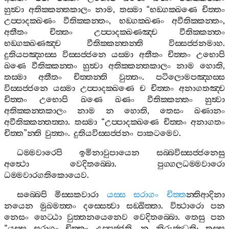
හුත්‍වා
අතික‍්කන‍්තකාලං
නාම
,
තස‍්මා
“
භඞ‍්ගක‍්ඛණෙ
චිත‍්තං
උප‍්පාදක‍්ඛණං
වීතික‍්කන‍්තං
,
භඞ‍්ගක‍්ඛණං
අවීතික‍්කන‍්තං
,
අතීතං
චිත‍්තං
උප‍්පාදක‍්ඛණඤ‍්ච
වීතික‍්කන‍්තං
භඞ‍්ගක‍්ඛණඤ‍්ච
වීතික‍්කන‍්තන‍්ති
විස‍්සජ‍්ජනමාහ
.
දුතියපඤ‍්හස‍්ස
විස‍්සජ‍්ජනෙ
යස‍්මා
අතීතං
චිත‍්තං
උභොපි
ඛණෙ
වීතික‍්කන‍්තං
හුත්‍වා
අතික‍්කන‍්තකාලං
නාම
හොති
,
තස‍්මා
අතීතං
චිත‍්තන‍්ති
වුත‍්තං
.
පටිලොමපඤ‍්හස‍්ස
විස‍්සජ‍්ජනෙ
යස‍්මා
උප‍්පාදක‍්ඛණෙ
ච
චිත‍්තං
අනාගතඤ‍්ච
චිත‍්තං
උභොපි
ඛණෙ
ඛණං
වීතික‍්කන‍්තං
හුත්‍වා
අතික‍්කන‍්තකාලං
නාම
න
හොති
,
තෙසං
ඛණානං
අවීතික‍්කන‍්තත‍්තා
.
තස‍්මා
“
උප‍්පාදක‍්ඛණෙ
චිත‍්තං
අනාගතං
චිත‍්ත
”
න‍්ති
වුත‍්තං
.
දුතියවිස‍්සජ‍්ජනං
පාකටමෙව
.
ධම‍්මවාරෙපි
ඉමිනාවුපායෙන
සබ‍්බවිස‍්සජ‍්ජනෙසු
අත්‍ථො
වෙදිතබ‍්බො
.
පුග‍්ගලධම‍්මවාරො
ධම‍්මවාරගතිකොයෙව
.
සබ‍්බෙපි
මිස‍්සකවාරා
යස‍්ස
සරාගං
චිත‍්ත
න‍්තිආදිනා
නයෙන
මුඛමත‍්තං
දස‍්සෙත්‍වා
සඞ‍්ඛිත‍්තා
.
විත්‍ථාරො
පන
නෙසං
හෙට‍්ඨා
වුත‍්තනයෙනෙව
වෙදිතබ‍්බො
.
තෙසු
පන
“
යස‍්ස
සරාගං
චිත‍්තං
උප‍්පජ‍්ජති
,
න
නිරුජ‍්ඣති
;
තස‍්ස