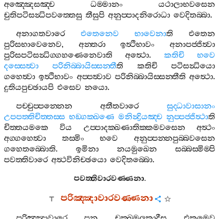
අඤ‍්ඤෙසඤ‍්ච
ධම‍්මානං
යථාලාභවසෙන
චුතිපටිසන්‍ධිපවත‍්තෙසු
තීසුපි
අනුප‍්පාදනිරොධා
වෙදිතබ‍්බා
.
අනාගතවාරෙ
එතෙනෙව
භාවෙනා
ති
එතෙන
පුරිසභාවෙනෙව
,
අන‍්තරා
ඉත්‍ථිභාවං
අනාපජ‍්ජිත්‍වා
පුරිසපටිසන්‍ධිග‍්ගහණෙනෙවාති
අත්‍ථො
.
කතිචි
භවෙ
දස‍්සෙත්‍වා
පරිනිබ‍්බායිස‍්සන‍්තී
ති
කතිචි
පටිසන්‍ධියො
ගහෙත්‍වා
ඉත්‍ථිභාවං
අප‍්පත්‍වාව
පරිනිබ‍්බායිස‍්සන‍්තීති
අත්‍ථො
.
දුතියපුච‍්ඡායපි
එසෙව
නයො
.
පච‍්චුප‍්පන‍්නෙන
අතීතවාරෙ
සුද‍්ධාවාසානං
උපපත‍්තිචිත‍්තස‍්ස
භඞ‍්ගක‍්ඛණෙ
මනින්‍ද්‍රියඤ‍්ච
නුප‍්පජ‍්ජිත්‍ථා
ති
චිත‍්තයමකෙ
විය
උප‍්පාදක‍්ඛණාතික‍්කමවසෙන
අත්‍ථං
අග‍්ගහෙත්‍වා
තස‍්මිං
භවෙ
අනුප‍්පන‍්නපුබ‍්බවසෙන
ගහෙතබ‍්බොති
.
ඉමිනා
නයමුඛෙන
සබ‍්බස‍්මිම‍්පි
පවත‍්තිවාරෙ
අත්‍ථවිනිච‍්ඡයො
වෙදිතබ‍්බො
.
පවත‍්තිවාරවණ‍්ණනා
.
පරිඤ‍්ඤාවාරවණ‍්ණනා
පරිඤ‍්ඤාවාරෙ
පන
චක‍්ඛුමූලකාදීසු
එකමෙව