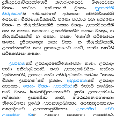
දුතියපුච‍්ඡාවිස‍්සජ‍්ජනෙපි
තථාරූපස‍්සෙව
ඛීණාසවස‍්ස
චිත‍්තං
සන්‍ධාය
‘
ආමන‍්තා
’
ති
වුත‍්තං
.
නුප‍්පජ‍්ජති
නිරුජ‍්ඣතී
ති
භඞ‍්ගක‍්ඛණෙ
අරහතො
පච‍්ඡිමචිත‍්තම‍්පි
සෙසානං
භිජ‍්ජමානචිත‍්තම‍්පි
.
තතො
පට‍්ඨාය
පන
අරහතො
චිත‍්තං
න
නිරුජ‍්ඣිස‍්සතීති
සක‍්කා
වත‍්තුං
උප‍්පජ‍්ජිස‍්සතීති
පන
න
සක‍්කා
.
සෙසානං
උප‍්පජ‍්ජිස‍්සතීති
සක‍්කා
වත‍්තුං
,
න
නිරුජ‍්ඣිස‍්සතීති
න
සක‍්කා
.
තස‍්මා
‘
නො
’
ති
පටිසෙධො
කතො
.
දුතියපඤ‍්හෙ
යස‍්ස
චිත‍්තං
න
නිරුජ‍්ඣිස‍්සති
,
උප‍්පජ‍්ජිස‍්සතීති
සො
පුග‍්ගලොයෙව
නත්‍ථි
,
තස‍්මා
නත්‍ථීති
පටික‍්ඛෙපො
කතො
.
උප‍්පන‍්න
න‍්ති
උප‍්පාදසමඞ‍්ගිනොපෙතං
නාමං
.
උප‍්පාදං
පත්‍වා
අනිරුද‍්ධස‍්සාපි
.
තත්‍ථ
උප‍්පාදසමඞ‍්ගිතං
සන්‍ධාය
‘
ආමන‍්තා
’
ති
,
උප‍්පාදං
පත්‍වා
අනිරුද‍්ධභාවං
සන්‍ධාය
“
තෙසං
චිත‍්තං
උප‍්පන‍්න
”
න‍්ති
වුත‍්තං
.
අනුප‍්පන‍්න
න‍්ති
උප‍්පාදං
අප‍්පත‍්තං
.
තෙසං
චිත‍්තං
උප‍්පජ‍්ජිත්‍ථා
ති
එත්‍ථාපි
සබ‍්බෙසං
තාව
චිත‍්තං
ඛණපච‍්චුප‍්පන‍්නමෙව
හුත්‍වා
උප‍්පාදක‍්ඛණං
අතීතත‍්තා
උප‍්පජ‍්ජිත්‍ථ
නාම
,
නිරොධසමාපන‍්නානං
නිරොධතො
පුබ‍්බෙ
උප‍්පන‍්නපුබ‍්බත‍්තා
,
අසඤ‍්ඤසත‍්තානං
සඤ‍්ඤීභවෙ
උප‍්පන‍්නපුබ‍්බත‍්තා
.
උප‍්පජ‍්ජිත්‍ථ
චෙව
උප‍්පජ‍්ජති
චා
ති
උප‍්පාදං
පත‍්තත‍්තා
උප‍්පජ‍්ජිත්‍ථ
,