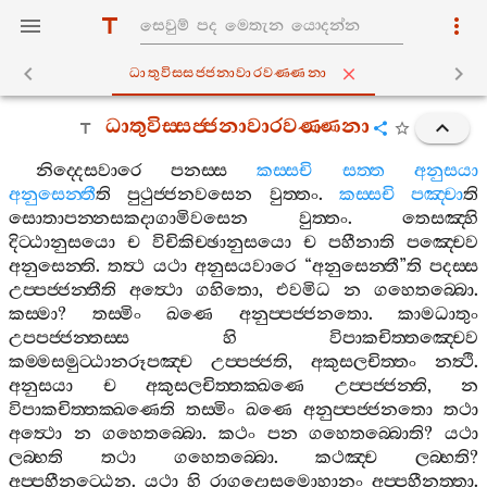
ධාතුවිස‍්සජ‍්ජනාවාරවණ‍්ණනා
ධාතුවිස‍්සජ‍්ජනාවාරවණ‍්ණනා
නිද‍්දෙසවාරෙ
පනස‍්ස
කස‍්සචි
සත‍්ත
අනුසයා
අනුසෙන‍්තී
ති
පුථුජ‍්ජනවසෙන
වුත‍්තං
.
කස‍්සචි
පඤ‍්චා
ති
සොතාපන‍්නසකදාගාමිවසෙන
වුත‍්තං
.
තෙසඤ‍්හි
දිට‍්ඨානුසයො
ච
විචිකිච‍්ඡානුසයො
ච
පහීනාති
පඤ‍්චෙව
අනුසෙන‍්ති
.
තත්‍ථ
යථා
අනුසයවාරෙ
“
අනුසෙන‍්තී
”
ති
පදස‍්ස
උප‍්පජ‍්ජන‍්තීති
අත්‍ථො
ගහිතො
,
එවමිධ
න
ගහෙතබ‍්බො
.
කස‍්මා
?
තස‍්මිං
ඛණෙ
අනුප‍්පජ‍්ජනතො
.
කාමධාතුං
උපපජ‍්ජන‍්තස‍්ස
හි
විපාකචිත‍්තඤ‍්චෙව
කම‍්මසමුට‍්ඨානරූපඤ‍්ච
උප‍්පජ‍්ජති
,
අකුසලචිත‍්තං
නත්‍ථි
.
අනුසයා
ච
අකුසලචිත‍්තක‍්ඛණෙ
උප‍්පජ‍්ජන‍්ති
,
න
විපාකචිත‍්තක‍්ඛණෙති
තස‍්මිං
ඛණෙ
අනුප‍්පජ‍්ජනතො
තථා
අත්‍ථො
න
ගහෙතබ‍්බො
.
කථං
පන
ගහෙතබ‍්බොති
?
යථා
ලබ‍්භති
තථා
ගහෙතබ‍්බො
.
කථඤ‍්ච
ලබ‍්භති
?
අප‍්පහීනට‍්ඨෙන
.
යථා
හි
රාගදොසමොහානං
අප‍්පහීනත‍්තා
.