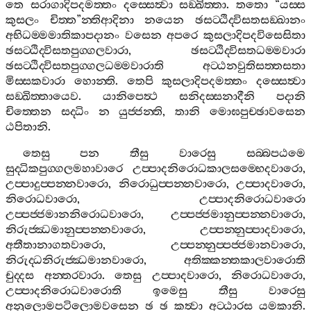
තෙ
සරාගාදිපදමත‍්තං
දස‍්සෙත්‍වා
සඞ‍්ඛිත‍්තා
.
තතො
“
යස‍්ස
කුසලං
චිත‍්ත
”
න‍්තිආදිනා
නයෙන
ඡසට‍්ඨිද‍්විසතසඞ‍්ඛානං
අභිධම‍්මමාතිකාපදානං
වසෙන
අපරෙ
කුසලාදිපදවිසෙසිතා
ඡසට‍්ඨිද‍්විසතපුග‍්ගලවාරා
,
ඡසට‍්ඨිද‍්විසතධම‍්මවාරා
ඡසට‍්ඨිද‍්විසතපුග‍්ගලධම‍්මවාරාති
අට‍්ඨනවුතිසත‍්තසතා
මිස‍්සකවාරා
හොන‍්ති
.
තෙපි
කුසලාදිපදමත‍්තං
දස‍්සෙත්‍වා
සඞ‍්ඛිත‍්තායෙව
.
යානිපෙත්‍ථ
සනිදස‍්සනාදීනි
පදානි
චිත‍්තෙන
සද‍්ධිං
න
යුජ‍්ජන‍්ති
,
තානි
මොඝපුච‍්ඡාවසෙන
ඨපිතානි
.
තෙසු
පන
තීසු
වාරෙසු
සබ‍්බපඨමෙ
සුද‍්ධිකපුග‍්ගලමහාවාරෙ
උප‍්පාදනිරොධකාලසම‍්භෙදවාරො
,
උප‍්පාදුප‍්පන‍්නවාරො
,
නිරොධුප‍්පන‍්නවාරො
,
උප‍්පාදවාරො
,
නිරොධවාරො
,
උප‍්පාදනිරොධවාරො
උප‍්පජ‍්ජමානනිරොධවාරො
,
උප‍්පජ‍්ජමානුප‍්පන‍්නවාරො
,
නිරුජ‍්ඣමානුප‍්පන‍්නවාරො
,
උප‍්පන‍්නුප‍්පාදවාරො
,
අතීතානාගතවාරො
,
උප‍්පන‍්නුප‍්පජ‍්ජමානවාරො
,
නිරුද‍්ධනිරුජ‍්ඣමානවාරො
,
අතික‍්කන‍්තකාලවාරොති
චුද‍්දස
අන‍්තරවාරා
.
තෙසු
උප‍්පාදවාරො
,
නිරොධවාරො
,
උප‍්පාදනිරොධවාරොති
ඉමෙසු
තීසු
වාරෙසු
අනුලොමපටිලොමවසෙන
ඡ
ඡ
කත්‍වා
අට‍්ඨාරස
යමකානි
.