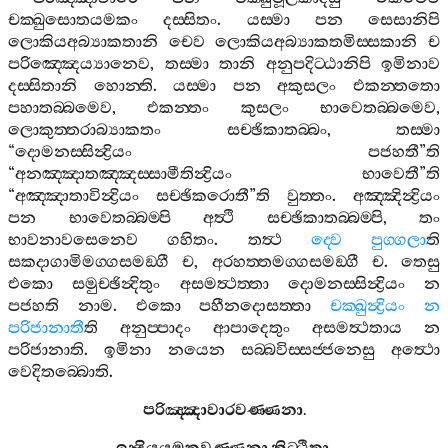
චක‍්ඛුසොතයමකං
දස‍්සිතං
.
යස‍්මා
පන
සෙසානිපි
ලොකියඅබ්‍යාකතානි
චෙව
ලොකියඅබ්‍යාකතමිස‍්සකානි
ච
පරිඤ‍්ඤෙය්‍යානෙව
,
තස‍්මා
තානි
අනුපදිට‍්ඨානිපි
ඉමිනාව
දස‍්සිතානි
හොන‍්ති
.
යස‍්මා
පන
අකුසලං
එකන‍්තතො
පහාතබ‍්බමෙව
,
එකන‍්තං
කුසලං
භාවෙතබ‍්බමෙව
,
ලොකුත‍්තරාබ්‍යාකතං
සච‍්ඡිකාතබ‍්බං
,
තස‍්මා
“
දොමනස‍්සින්‍ද්‍රියං
පජහතී
”
ති
“
අනඤ‍්ඤාතඤ‍්ඤස‍්සාමීතින්‍ද්‍රියං
භාවෙතී
”
ති
“
අඤ‍්ඤාතාවින්‍ද්‍රියං
සච‍්ඡිකරොතී
”
ති
වුත‍්තං
.
අඤ‍්ඤින්‍ද්‍රියං
පන
භාවෙතබ‍්බම‍්පි
අත්‍ථි
සච‍්ඡිකාතබ‍්බම‍්පි
,
තං
භාවනාවසෙනෙව
ගහිතං
.
තත්‍ථ
ද‍්වෙ
පුග‍්ගලා
ති
සකදාගාමිමග‍්ගසමඞ‍්ගී
ච
,
අරහත‍්තමග‍්ගසමඞ‍්ගී
ච
.
තෙසු
එකො
සමුච‍්ඡින්‍දිතුං
අසමත්‍ථත‍්තා
දොමනස‍්සින්‍ද්‍රියං
න
පජහති
නාම
.
එකො
පහීනදොසත‍්තා
චක‍්ඛුන්‍ද්‍රියං
න
පරිජානාතී
ති
අනුප‍්පාදං
ආපාදෙතුං
අසමත්‍ථතාය
න
පරිජානාති
.
ඉමිනා
නයෙන
සබ‍්බවිස‍්සජ‍්ජනෙසු
අත්‍ථො
වෙදිතබ‍්බොති
.
පරිඤ‍්ඤාවාරවණ‍්ණනා
.