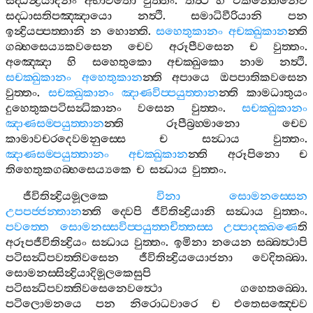
සද‍්ධින්‍ද්‍රියාදීනං
අභාවතො
වුත‍්තං
.
තත්‍ථ
හි
එකන‍්තෙනෙව
සද‍්ධාසතිපඤ‍්ඤායො
නත්‍ථි
.
සමාධිවීරියානි
පන
ඉන්‍ද්‍රියප‍්පත‍්තානි
න
හොන‍්ති
.
සහෙතුකානං
අචක‍්ඛුකාන
න‍්ති
ගබ‍්භසෙය්‍යකවසෙන
චෙව
අරූපීවසෙන
ච
වුත‍්තං
.
අඤ‍්ඤො
හි
සහෙතුකො
අචක‍්ඛුකො
නාම
නත්‍ථි
.
සචක‍්ඛුකානං
අහෙතුකාන
න‍්ති
අපායෙ
ඔපපාතිකවසෙන
වුත‍්තං
.
සචක‍්ඛුකානං
ඤාණවිප‍්පයුත‍්තාන
න‍්ති
කාමධාතුයං
දුහෙතුකපටිසන්‍ධිකානං
වසෙන
වුත‍්තං
.
සචක‍්ඛුකානං
ඤාණසම‍්පයුත‍්තාන
න‍්ති
රූපීබ්‍රහ‍්මානො
චෙව
කාමාවචරදෙවමනුස‍්සෙ
ච
සන්‍ධාය
වුත‍්තං
.
ඤාණසම‍්පයුත‍්තානං
අචක‍්ඛුකාන
න‍්ති
අරූපිනො
ච
තිහෙතුකගබ‍්භසෙය්‍යකෙ
ච
සන්‍ධාය
වුත‍්තං
.
ජීවිතින්‍ද්‍රියමූලකෙ
විනා
සොමනස‍්සෙන
උපපජ‍්ජන‍්තාන
න‍්ති
ද‍්වෙපි
ජීවිතින්‍ද්‍රියානි
සන්‍ධාය
වුත‍්තං
.
පවත‍්තෙ
සොමනස‍්සවිප‍්පයුත‍්තචිත‍්තස‍්ස
උප‍්පාදක‍්ඛණෙ
ති
අරූපජීවිතින්‍ද්‍රියං
සන්‍ධාය
වුත‍්තං
.
ඉමිනා
නයෙන
සබ‍්බත්‍ථාපි
පටිසන්‍ධිපවත‍්තිවසෙන
ජීවිතින්‍ද්‍රියයොජනා
වෙදිතබ‍්බා
.
සොමනස‍්සින්‍ද්‍රියාදිමූලකෙසුපි
පටිසන්‍ධිපවත‍්තිවසෙනෙවත්‍ථො
ගහෙතබ‍්බො
.
පටිලොමනයෙ
පන
නිරොධවාරෙ
ච
එතෙසඤ‍්චෙව