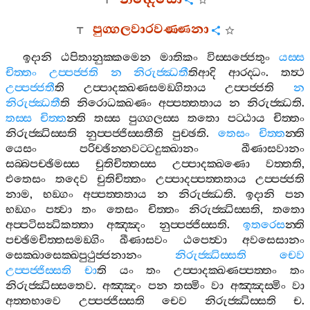
පුග‍්ගලවාරවණ‍්ණනා
ඉදානි
ඨපිතානුක‍්කමෙන
මාතිකං
විස‍්සජ‍්ජෙතුං
යස‍්ස
චිත‍්තං
උප‍්පජ‍්ජති
න
නිරුජ‍්ඣතී
තිආදි
ආරද‍්ධං
.
තත්‍ථ
උප‍්පජ‍්ජතී
ති
උප‍්පාදක‍්ඛණසමඞ‍්ගිතාය
උප‍්පජ‍්ජති
න
නිරුජ‍්ඣතී
ති
නිරොධක‍්ඛණං
අප‍්පත‍්තතාය
න
නිරුජ‍්ඣති
.
තස‍්ස
චිත‍්ත
න‍්ති
තස‍්ස
පුග‍්ගලස‍්ස
තතො
පට‍්ඨාය
චිත‍්තං
නිරුජ‍්ඣිස‍්සති
නුප‍්පජ‍්ජිස‍්සතීති
පුච‍්ඡති
.
තෙසං
චිත‍්ත
න‍්ති
යෙසං
පරිච‍්ඡින‍්නවට‍්ටදුක‍්ඛානං
ඛීණාසවානං
සබ‍්බපච‍්ඡිමස‍්ස
චුතිචිත‍්තස‍්ස
උප‍්පාදක‍්ඛණො
වත‍්තති
,
එතෙසං
තදෙව
චුතිචිත‍්තං
උප‍්පාදප‍්පත‍්තතාය
උප‍්පජ‍්ජති
නාම
,
භඞ‍්ගං
අප‍්පත‍්තතාය
න
නිරුජ‍්ඣති
.
ඉදානි
පන
භඞ‍්ගං
පත්‍වා
තං
තෙසං
චිත‍්තං
නිරුජ‍්ඣිස‍්සති
,
තතො
අප‍්පටිසන්‍ධිකත‍්තා
අඤ‍්ඤං
නුප‍්පජ‍්ජිස‍්සති
.
ඉතරෙස
න‍්ති
පච‍්ඡිමචිත‍්තසමඞ‍්ගිං
ඛීණාසවං
ඨපෙත්‍වා
අවසෙසානං
සෙක‍්ඛාසෙක‍්ඛපුථුජ‍්ජනානං
නිරුජ‍්ඣිස‍්සති
චෙව
උප‍්පජ‍්ජිස‍්සති
චා
ති
යං
තං
උප‍්පාදක‍්ඛණප‍්පත‍්තං
තං
නිරුජ‍්ඣිස‍්සතෙව
.
අඤ‍්ඤං
පන
තස‍්මිං
වා
අඤ‍්ඤස‍්මිං
වා
අත‍්තභාවෙ
උප‍්පජ‍්ජිස‍්සති
චෙව
නිරුජ‍්ඣිස‍්සති
ච
.