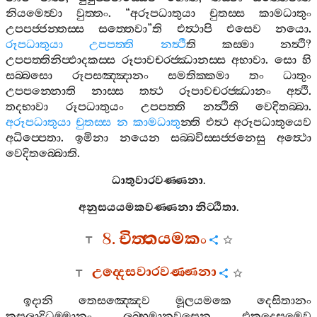
නියමෙත්‍වා
වුත‍්තං
. “
අරූපධාතුයා
චුතස‍්ස
කාමධාතුං
උපපජ‍්ජන‍්තස‍්ස
සත‍්තෙවා
”
ති
එත්‍ථාපි
එසෙව
නයො
.
රූපධාතුයා
උපපත‍්ති
නත්‍ථී
ති
කස‍්මා
නත්‍ථි
?
උපපත‍්තිනිප‍්ඵාදකස‍්ස
රූපාවචරජ‍්ඣානස‍්ස
අභාවා
.
සො
හි
සබ‍්බසො
රූපසඤ‍්ඤානං
සමතික‍්කමා
තං
ධාතුං
උපපන‍්නොති
නාස‍්ස
තත්‍ථ
රූපාවචරජ‍්ඣානං
අත්‍ථි
.
තදභාවා
රූපධාතුයං
උපපත‍්ති
නත්‍ථීති
වෙදිතබ‍්බා
.
අරූපධාතුයා
චුතස‍්ස
න
කාමධාතු
න‍්ති
එත්‍ථ
අරූපධාතුයෙව
අධිප‍්පෙතා
.
ඉමිනා
නයෙන
සබ‍්බවිස‍්සජ‍්ජනෙසු
අත්‍ථො
වෙදිතබ‍්බොති
.
ධාතුවාරවණ‍්ණනා
.
අනුසයයමකවණ‍්ණනා
නිට‍්ඨිතා
.
8.
චිත‍්තයමකං
උද‍්දෙසවාරවණ‍්ණනා
ඉදානි
තෙසඤ‍්ඤෙව
මූලයමකෙ
දෙසිතානං
කුසලාදිධම‍්මානං
ලබ‍්භමානවසෙන
එකදෙසමෙව