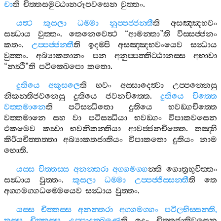
චා
ති
චිත‍්තසමුට‍්ඨානරූපවසෙන
වුත‍්තං
.
යත්‍ථ
කුසලා
ධම‍්මා
නුප‍්පජ‍්ජන‍්තී
ති
අසඤ‍්ඤභවං
සන්‍ධාය
වුත‍්තං
.
තෙනෙවෙත්‍ථ
“
ආමන‍්තා
”
ති
විස‍්සජ‍්ජනං
කතං
.
උප‍්පජ‍්ජන‍්තී
ති
ඉදම‍්පි
අසඤ‍්ඤභවංයෙව
සන්‍ධාය
වුත‍්තං
.
අබ්‍යාකතානං
පන
අනුප‍්පත‍්තිට‍්ඨානස‍්ස
අභාවා
“
නත්‍ථී
”
ති
පටික‍්ඛෙපො
කතො
.
දුතියෙ
අකුසලෙ
ති
භවං
අස‍්සාදෙත්‍වා
උප‍්පන‍්නෙසු
නිකන‍්තිජවනෙසු
දුතියෙ
ජවනචිත‍්තෙ
.
දුතියෙ
චිත‍්තෙ
වත‍්තමානෙ
ති
පටිසන්‍ධිතො
දුතියෙ
භවඞ‍්ගචිත‍්තෙ
වත‍්තමානෙ
සහ
වා
පටිසන්‍ධියා
භවඞ‍්ගං
විපාකවසෙන
එකමෙව
කත්‍වා
භවනිකන‍්තියා
ආවජ‍්ජනචිත‍්තෙ
.
තඤ‍්හි
කිරියචිත‍්තත‍්තා
අබ්‍යාකතජාතියං
විපාකතො
දුතියං
නාම
හොති
.
යස‍්ස
චිත‍්තස‍්ස
අනන‍්තරා
අග‍්ගමග‍්ග
න‍්ති
ගොත්‍රභුචිත‍්තං
සන්‍ධාය
වුත‍්තං
.
කුසලා
ධම‍්මා
උප‍්පජ‍්ජිස‍්සන‍්තී
ති
තෙ
අග‍්ගමග‍්ගධම‍්මෙයෙව
සන්‍ධාය
වුත‍්තං
.
යස‍්ස
චිත‍්තස‍්ස
අනන‍්තරා
අග‍්ගමග‍්ගං
පටිලභිස‍්සන‍්ති
,
තස‍්ස
චිත‍්තස‍්ස
උප‍්පාදක‍්ඛණෙ
ති
ඉදං
චිත‍්තජාතිවසෙන