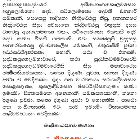
උප‍්පන‍්නුප‍්පාදවාරෙ
අතීතානාගතකාලවසෙන
අනුලොමතො
ද‍්වෙ
,
පටිලොමතො
ද‍්වෙති
චත‍්තාරි
යමකානි
.
සෙසෙසු
ආදිතො
නිද‍්දිට‍්ඨෙසු
තීසු
,
අනන‍්තරෙ
නිද‍්දිට‍්ඨෙසු
තීසු
;
අවසානෙ
නිද‍්දිට‍්ඨෙසු
චතූසූති
දසසු
වාරෙසු
අනුලොමතො
එකං
,
පටිලොමතො
එකන‍්ති
ද‍්වෙ
ද‍්වෙ
කත්‍වා
වීසති
යමකානි
.
එවං
සබ‍්බෙසුපි
චුද‍්දසසු
අන‍්තරවාරෙසු
ද‍්වාචත‍්තාලීස
යමකානි
,
චතුරාසීති
පුච‍්ඡා
අට‍්ඨසට‍්ඨිඅත්‍ථසතං
හොති
.
යථා
ච
එකස‍්මිං
සුද‍්ධිකපුග‍්ගලමහාවාරෙ
,
තථා
සුද‍්ධිකධම‍්මවාරෙපි
සුද‍්ධිකපුග‍්ගලධම‍්මවාරෙපීති
තීසු
මහාවාරෙසු
ඡබ‍්බීසතියමකසතං
,
තතො
දිගුණා
පුච‍්ඡා
,
තතො
දිගුණා
අත්‍ථා
ච
වෙදිතබ‍්බා
.
ඉදං
පන
වාරත‍්තයං
සරාගාදිවසෙන
සොළසගුණං
,
කුසලාදිවසෙන
ඡසට‍්ඨිද‍්විසතගුණං
කත්‍වා
ඉමස‍්මිං
චිත‍්තයමකෙ
අනෙකානි
යමකසහස‍්සානි
,
තතො
දිගුණා
පුච‍්ඡා
,
තතො
දිගුණා
අත්‍ථා
ච
හොන‍්තීති
.
පාඨො
පන
සංඛිත‍්තොති
.
එවං
තාව
ඉමස‍්මිං
චිත‍්තයමකෙ
පාළිවවත්‍ථානං
වෙදිතබ‍්බං
.
මාතිකාඨපනවණ‍්ණනා
.
නිද‍්දෙසො