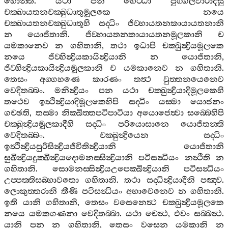
හොන‍්ති
.
යථා
පන
හෙට‍්ඨා
පුග‍්ගලවාරාදීසු
චක‍්ඛායතනචක‍්ඛුධාතුමූලකෙ
නයෙ
චක‍්ඛායතනචක‍්ඛුධාතූහි
සද‍්ධිං
ජිව‍්හායතනකායායතනානි
න
යොජිතානි
.
ජිව‍්හායතනකායායතනමූලකානි
ච
යමකානෙව
න
ගහිතානි
,
තථා
ඉධාපි
චක‍්ඛුන්‍ද්‍රියමූලකෙ
නයෙ
ජිව‍්හින්‍ද්‍රියකායින්‍ද්‍රියානි
න
යොජිතානි
,
ජිව‍්හින්‍ද්‍රියකායින්‍ද්‍රියමූලකානි
ච
යමකානෙව
න
ගහිතානි
.
තෙසං
අග‍්ගහණෙ
කාරණං
තත්‍ථ
වුත‍්තනයෙනෙව
වෙදිතබ‍්බං
.
මනින්‍ද්‍රියං
පන
යථා
චක‍්ඛුන්‍ද්‍රියාදිමූලකෙහි
තථෙව
ඉත්‍ථින්‍ද්‍රියාදිමූලකෙහිපි
සද‍්ධිං
යස‍්මා
යොජනං
ගච‍්ඡති
,
තස‍්මා
නික‍්ඛිත‍්තපටිපාටියා
අයොජෙත්‍වා
සබ‍්බෙහිපි
චක‍්ඛුන්‍ද්‍රියමූලකාදීහි
සද‍්ධිං
පරියොසානෙ
යොජිතන‍්ති
වෙදිතබ‍්බං
.
චක‍්ඛුන්‍ද්‍රියෙන
සද‍්ධිං
ඉත්‍ථින්‍ද්‍රියපුරිසින්‍ද්‍රියජීවිතින්‍ද්‍රියානි
යොජිතානි
සුඛින්‍ද්‍රියදුක‍්ඛින්‍ද්‍රියදොමනස‍්සින්‍ද්‍රියානි
පටිසන්‍ධියං
නත්‍ථීති
න
ගහිතානි
.
සොමනස‍්සින්‍ද්‍රියඋපෙක‍්ඛින්‍ද්‍රියානි
පටිසන්‍ධියං
උප‍්පත‍්තිසබ‍්භාවතො
ගහිතානි
.
තථා
සද‍්ධින්‍ද්‍රියාදීනි
පඤ‍්ච
.
ලොකුත‍්තරානි
තීණි
පටිසන්‍ධියං
අභාවෙනෙව
න
ගහිතානි
.
ඉති
යානි
ගහිතානි
,
තෙසං
වසෙනෙත්‍ථ
චක‍්ඛුන්‍ද්‍රියමූලකෙ
නයෙ
යමකගණනා
වෙදිතබ‍්බා
.
යථා
චෙත්‍ථ
,
එවං
සබ‍්බත්‍ථ
.
යානි
පන
න
ගහිතානි
,
තෙසං
වසෙන
යමකානි
න