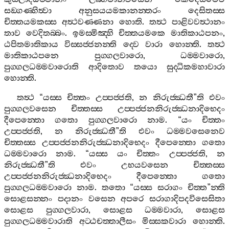
සඞ‍්ගණ‍්හිත්‍වා
අනුසයයමකානන‍්තරං
දෙසිතස‍්ස
චිත‍්තයමකස‍්ස
අත්‍ථවණ‍්ණනා
හොති
.
තත්‍ථ
පාළිවවත්‍ථානං
තාව
වෙදිතබ‍්බං
.
ඉමස‍්මිඤ‍්හි
චිත‍්තයමකෙ
මාතිකාඨපනං
,
ඨපිතමාතිකාය
විස‍්සජ‍්ජනන‍්ති
ද‍්වෙ
වාරා
හොන‍්ති
.
තත්‍ථ
මාතිකාඨපනෙ
පුග‍්ගලවාරො
,
ධම‍්මවාරො
,
පුග‍්ගලධම‍්මවාරොති
ආදිතොව
තයො
සුද‍්ධිකමහාවාරා
හොන‍්ති
.
තත්‍ථ
“
යස‍්ස
චිත‍්තං
උප‍්පජ‍්ජති
,
න
නිරුජ‍්ඣතී
”
ති
එවං
පුග‍්ගලවසෙන
චිත‍්තස‍්ස
උප‍්පජ‍්ජනනිරුජ‍්ඣනාදිභෙදං
දීපෙන‍්තො
ගතො
පුග‍්ගලවාරො
නාම
. “
යං
චිත‍්තං
උප‍්පජ‍්ජති
,
න
නිරුජ‍්ඣතී
”
ති
එවං
ධම‍්මවසෙනෙව
චිත‍්තස‍්ස
උප‍්පජ‍්ජනනිරුජ‍්ඣනාදිභෙදං
දීපෙන‍්තො
ගතො
ධම‍්මවාරො
නාම
. “
යස‍්ස
යං
චිත‍්තං
උප‍්පජ‍්ජති
,
න
නිරුජ‍්ඣතී
”
ති
එවං
උභයවසෙන
චිත‍්තස‍්ස
උප‍්පජ‍්ජනනිරුජ‍්ඣනාදිභෙදං
දීපෙන‍්තො
ගතො
පුග‍්ගලධම‍්මවාරො
නාම
.
තතො
“
යස‍්ස
සරාගං
චිත‍්ත
”
න‍්ති
සොළසන‍්නං
පදානං
වසෙන
අපරෙ
සරාගාදිපදවිසෙසිතා
සොළස
පුග‍්ගලවාරා
,
සොළස
ධම‍්මවාරා
,
සොළස
පුග‍්ගලධම‍්මවාරාති
අට‍්ඨචත‍්තාලීසං
මිස‍්සකවාරා
හොන‍්ති
.