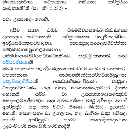
භිය්‍යොභාවාය
වෙපුල‍්ලාය
භාවනාය
පාරිපූරියා
සංවත‍්තතී
”
ති
(
සං
·
නි
· 5.232) –
එවං
උප‍්පාදො
හොති
.
අපිච
සත‍්ත
ධම‍්මා
ධම‍්මවිචයසම‍්බොජ‍්ඣඞ‍්ගස‍්ස
උප‍්පාදාය
සංවත‍්තන‍්ති
–
පරිපුච‍්ඡකතා
,
වත්‍ථුවිසදකිරියා
,
ඉන්‍ද්‍රියසමත‍්තපටිපාදනා
,
දුප‍්පඤ‍්ඤපුග‍්ගලපරිවජ‍්ජනා
,
පඤ‍්ඤවන‍්තපුග‍්ගලසෙවනා
,
ගම‍්භීරඤාණචරියපච‍්චවෙක‍්ඛණා
,
තදධිමුත‍්තතාති
.
තත්‍ථ
පරිපුච‍්ඡකතා
ති
ඛන්‍ධධාතුආයතනඉන්‍ද්‍රියබලබොජ‍්ඣඞ‍්ගමග‍්ගඞ‍්ගඣානසමථ
විපස‍්සනානං
අත්‍ථසන‍්නිස‍්සිතපරිපුච‍්ඡාබහුලතා
.
වත්‍ථුවිසදකිරියා
ති
අජ‍්ඣත‍්තිකබාහිරානං
වත්‍ථූනං
විසදභාවකරණං
.
යදා
හිස‍්ස
කෙසනඛලොමානි
දීඝානි
හොන‍්ති
,
සරීරං
වා
උස‍්සන‍්නදොසඤ‍්චෙව
සෙදමලමක‍්ඛිතඤ‍්ච
,
තදා
අජ‍්ඣත‍්තිකං
වත්‍ථු
අවිසදං
හොති
අපරිසුද‍්ධං
.
යදා
පන
චීවරං
ජිණ‍්ණං
කිලිට‍්ඨං
දුග‍්ගන්‍ධං
හොති
,
සෙනාසනං
වා
උක‍්ලාපං
,
තදා
බාහිරං
වත්‍ථු
අවිසදං
හොති
අපරිසුද‍්ධං
.
තස‍්මා
කෙසාදිඡෙදනෙන
උද‍්ධංවිරෙචනඅධොවිරෙචනාදීහි