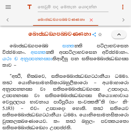
බොජ‍්ඣඞ‍්ගපබ‍්බවණ‍්ණනා
බොජ‍්ඣඞ‍්ගපබ‍්බවණ‍්ණනා
බොජ‍්ඣඞ‍්ගපබ‍්බෙ
සන‍්ත
න‍්ති
පටිලාභවසෙන
විජ‍්ජමානං
.
අසන‍්ත
න‍්ති
අප‍්පටිලාභවසෙන
අවිජ‍්ජමානං
.
යථා
ච
අනුප‍්පන‍්නස‍්සා
තිආදීසු
පන
සතිසම‍්බොජ‍්ඣඞ‍්ගස‍්ස
තාව
–
“
අත්‍ථි
,
භික‍්ඛවෙ
,
සතිසම‍්බොජ‍්ඣඞ‍්ගට‍්ඨානීයා
ධම‍්මා
.
තත්‍ථ
යොනිසොමනසිකාරබහුලීකාරො
–
අයමාහාරො
අනුප‍්පන‍්නස‍්ස
වා
සතිසම‍්බොජ‍්ඣඞ‍්ගස‍්ස
උප‍්පාදාය
,
උප‍්පන‍්නස‍්ස
වා
සතිසම‍්බොජ‍්ඣඞ‍්ගස‍්ස
භිය්‍යොභාවාය
වෙපුල‍්ලාය
භාවනාය
පාරිපූරියා
සංවත‍්තතී
”
ති
(
සං
·
නි
·
5.183) –
එවං
උප‍්පාදො
හොති
.
තත්‍ථ
සතියෙව
සතිසම‍්බොජ‍්ඣඞ‍්ගට‍්ඨානීයා
ධම‍්මා
.
යොනිසොමනසිකාරො
වුත‍්තලක‍්ඛණොයෙව
.
තං
තත්‍ථ
බහුලං
පවත‍්තයතො
සතිසම‍්බොජ‍්ඣඞ‍්ගො
උප‍්පජ‍්ජති
.