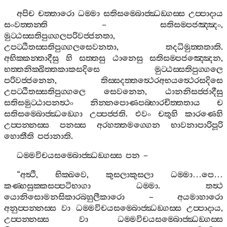
අපිච
චත‍්තාරො
ධම‍්මා
සතිසම‍්බොජ‍්ඣඞ‍්ගස‍්ස
උප‍්පාදාය
සංවත‍්තන‍්ති
–
සතිසම‍්පජඤ‍්ඤං
,
මුට‍්ඨස‍්සතිපුග‍්ගලපරිවජ‍්ජනතා
,
උපට‍්ඨිතස‍්සතිපුග‍්ගලසෙවනතා
,
තදධිමුත‍්තතාති
.
අභික‍්කන‍්තාදීසු
හි
සත‍්තසු
ඨානෙසු
සතිසම‍්පජඤ‍්ඤෙන
,
භත‍්තනික‍්ඛිත‍්තකාකසදිසෙ
මුට‍්ඨස‍්සතිපුග‍්ගලෙ
පරිවජ‍්ජනෙන
,
තිස‍්සදත‍්තත්‍ථෙරඅභයත්‍ථෙරසදිසෙ
උපට‍්ඨිතස‍්සතිපුග‍්ගලෙ
සෙවනෙන
,
ඨානනිසජ‍්ජාදීසු
සතිසමුට‍්ඨාපනත්‍ථං
නින‍්නපොණපබ‍්භාරචිත‍්තතාය
ච
සතිසම‍්බොජ‍්ඣඞ‍්ගො
උප‍්පජ‍්ජති
.
එවං
චතූහි
කාරණෙහි
උප‍්පන‍්නස‍්ස
පනස‍්ස
අරහත‍්තමග‍්ගෙන
භාවනාපාරිපූරි
හොතීති
පජානාති
.
ධම‍්මවිචයසම‍්බොජ‍්ඣඞ‍්ගස‍්ස
පන
–
“
අත්‍ථි
,
භික‍්ඛවෙ
,
කුසලාකුසලා
ධම‍්මා
…
පෙ
…
කණ‍්හසුක‍්කසප‍්පටිභාගා
ධම‍්මා
.
තත්‍ථ
යොනිසොමනසිකාරබහුලීකාරො
–
අයමාහාරො
අනුප‍්පන‍්නස‍්ස
වා
ධම‍්මවිචයසම‍්බොජ‍්ඣඞ‍්ගස‍්ස
උප‍්පාදාය
,
උප‍්පන‍්නස‍්ස
වා
ධම‍්මවිචයසම‍්බොජ‍්ඣඞ‍්ගස‍්ස