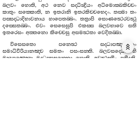
බලවං
හොති
,
අථ
නෙව
සද‍්ධින්‍ද්‍රියං
අධිමොක‍්ඛකිච‍්චං
කාතුං
සක‍්කොති
,
න
ඉතරානි
ඉතරකිච‍්චභෙදං
.
තස‍්මා
තං
පස‍්සද‍්ධාදිභාවනාය
හාපෙතබ‍්බං
.
තත්‍රාපි
සොණත්‍ථෙරවත්‍ථු
දස‍්සෙතබ‍්බං
.
එවං
සෙසෙසුපි
එකස‍්ස
බලවභාවෙ
සති
ඉතරෙසං
අත‍්තනො
කිච‍්චෙසු
අසමත්‍ථතා
වෙදිතබ‍්බා
.
විසෙසතො
පනෙත්‍ථ
සද‍්ධාපඤ‍්ඤානං
සමාධිවීරියානඤ‍්ච
සමතං
පසංසන‍්ති
.
බලවසද‍්ධො
හි
මන්‍දපඤ‍්ඤො
මුද‍්ධප‍්පසන‍්නො
හොති
,
අවත්‍ථුස‍්මිං
පසීදති
.
බලවපඤ‍්ඤො
මන්‍දසද‍්ධො
කෙරාටිකපක‍්ඛං
භජති
,
භෙසජ‍්ජසමුට‍්ඨිතො
විය
රොගො
අතෙකිච‍්ඡො
හොති
‘
චිත‍්තුප‍්පාදමත‍්තෙනෙව
කුසලං
හොතී
’
ති
අතිධාවිත්‍වා
දානාදීනි
පුඤ‍්ඤානි
අකරොන‍්තො
නිරයෙ
උප‍්පජ‍්ජති
.
උභින‍්නං
පන
සමතාය
වත්‍ථුස‍්මිංයෙව
පසීදති
.
බලවසමාධිං
පන
මන්‍දවීරියං
,
සමාධිස‍්ස
කොසජ‍්ජපක‍්ඛත‍්තා
,
කොසජ‍්ජං
අධිභවති
.
බලවවීරියං
මන්‍දසමාධිං
,
වීරියස‍්ස
උද‍්ධච‍්චපක‍්ඛත‍්තා
,
උද‍්ධච‍්චං
අධිභවති
.
සමාධි
පන
වීරියෙන
සංයොජිතො
කොසජ‍්ජෙ
පතිතුං
න
ලභති
.
වීරියං
සමාධිනා
සංයොජිතං
උද‍්ධච‍්චෙ
පතිතුං
න
ලභති
.
තස‍්මා
තදුභයම‍්පි
සමං
කාතබ‍්බං
.
උභයසමතාය
හි
අප‍්පනා
හොති