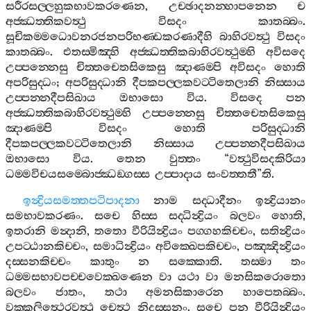
සරීරසල‍්ලහුකභාවකරණෙන
,
උච‍්ඡාදනන‍්හාපනෙන
ච
අජ‍්ඣත‍්තිකවත්‍ථු
විසදං
කාතබ‍්බං
.
සූචිකම‍්මධොවනරජනපරිභණ‍්ඩකරණාදීහි
බාහිරවත්‍ථු
විසදං
කාතබ‍්බං
.
එතස‍්මිඤ‍්හි
අජ‍්ඣත‍්තිකබාහිරවත්‍ථුම‍්හි
අවිසදෙ
උප‍්පන‍්නෙසු
චිත‍්තචෙතසිකෙසු
ඤාණම‍්පි
අවිසදං
හොති
අපරිසුද‍්ධං
;
අපරිසුද‍්ධානි
දීපකපල‍්ලකවට‍්ටිතෙලානි
නිස‍්සාය
උප‍්පන‍්නදීපසිඛාය
ඔභාසො
විය
.
විසදෙ
පන
අජ‍්ඣත‍්තිකබාහිරවත්‍ථුම‍්හි
උප‍්පන‍්නෙසු
චිත‍්තචෙතසිකෙසු
ඤාණම‍්පි
විසදං
හොති
පරිසුද‍්ධානි
දීපකපල‍්ලකවට‍්ටිතෙලානි
නිස‍්සාය
උප‍්පන‍්නදීපසිඛාය
ඔභාසො
විය
.
තෙන
වුත‍්තං
“
වත්‍ථුවිසදකිරියා
ධම‍්මවිචයසම‍්බොජ‍්ඣඞ‍්ගස‍්ස
උප‍්පාදාය
සංවත‍්තතී
”
ති
.
ඉන්‍ද්‍රියසමත‍්තපටිපාදනා
නාම
සද‍්ධාදීනං
ඉන්‍ද්‍රියානං
සමභාවකරණං
.
සචෙ
හිස‍්ස
සද‍්ධින්‍ද්‍රියං
බලවං
හොති
,
ඉතරානි
මන්‍දානි
,
තතො
වීරියින්‍ද්‍රියං
පග‍්ගහකිච‍්චං
,
සතින්‍ද්‍රියං
උපට‍්ඨානකිච‍්චං
,
සමාධින්‍ද්‍රියං
අවික‍්ඛෙපකිච‍්චං
,
පඤ‍්ඤින්‍ද්‍රියං
දස‍්සනකිච‍්චං
කාතුං
න
සක‍්කොති
.
තස‍්මා
තං
ධම‍්මසභාවපච‍්චවෙක‍්ඛණෙන
වා
යථා
වා
මනසිකරොතො
බලවං
ජාතං
,
තථා
අමනසිකාරෙන
හාපෙතබ‍්බං
.
වක‍්කලිත්‍ථෙරවත්‍ථු
චෙත්‍ථ
නිදස‍්සනං
.
සචෙ
පන
වීරියින්‍ද්‍රියං