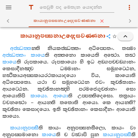
කායානුපස‍්සනාඋද‍්දෙසවණ‍්ණනා
කායානුපස‍්සනාඋද‍්දෙසවණ‍්ණනා
අජ‍්ඣත‍්ත
න‍්ති
නියකජ‍්ඣත‍්තං
අධිප‍්පෙතං
.
තස‍්මා
අජ‍්ඣත‍්තං
කායෙ
ති
අත‍්තනො
කායෙති
අත්‍ථො
.
තත්‍ථ
කායෙ
ති
රූපකායෙ
.
රූපකායො
හි
ඉධ
අඞ‍්ගපච‍්චඞ‍්ගානං
කෙසාදීනඤ‍්ච
ධම‍්මානං
සමූහට‍්ඨෙන
,
හත්‍ථිකායඅස‍්සකායරථකායාදයො
විය
,
කායොති
අධිප‍්පෙතො
.
යථා
ච
සමූහට‍්ඨෙන
එවං
කුච‍්ඡිතානං
ආයට‍්ඨෙන
.
කුච‍්ඡිතානඤ‍්හි
පරමජෙගුච‍්ඡානං
සො
ආයොතිපි
කායො
.
ආයො
ති
උප‍්පත‍්තිදෙසො
.
තත්‍රායං
වචනත්‍ථො
–
ආයන‍්ති
තතොති
ආයො
.
කෙ
ආයන‍්ති
?
කුච‍්ඡිතා
කෙසාදයො
.
ඉති
කුච‍්ඡිතානං
කෙසාදීනං
ආයොති
කායො
.
කායානුපස‍්සී
ති
කායං
අනුපස‍්සනසීලො
,
කායං
වා
අනුපස‍්සමානො
කායෙ
ති
ච
වත්‍වාපි
පුන
කායානුපස‍්සී
ති