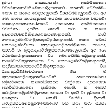
දුතියං
කායග‍්ගහණං
අසම‍්මිස‍්සතො
වවත්‍ථානඝනවිනිබ‍්භොගාදිදස‍්සනත්‍ථං
කතන‍්ති
වෙදිතබ‍්බං
.
තෙන
න
කායෙ
වෙදනානුපස‍්සී
චිත‍්තධම‍්මානුපස‍්සී
වා
;
අථ
ඛො
කායෙ
කායානුපස‍්සී
යෙවාති
කායසඞ‍්ඛාතෙ
වත්‍ථුස‍්මිං
කායානුපස‍්සනාකාරස‍්සෙව
දස‍්සනෙන
අසම‍්මිස‍්සතො
වවත්‍ථානං
දස‍්සිතං
හොති
.
තථා
න
කායෙ
අඞ‍්ගපච‍්චඞ‍්ගවිනිමුත‍්තඑකධම‍්මානුපස‍්සී
,
නාපි
කෙසලොමාදිවිනිමුත‍්තඉත්‍ථිපුරිසානුපස‍්සී
.
යොපි
චෙත්‍ථ
කෙසලොමාදිකො
භූතුපාදායසමූහසඞ‍්ඛාතො
කායො
,
තත්‍ථාපි
න
භූතුපාදායවිනිමුත‍්තඑකධම‍්මානුපස‍්සී
;
අථ
ඛො
රථසම‍්භාරානුපස‍්සකො
විය
අඞ‍්ගපච‍්චඞ‍්ගසමූහානුපස‍්සී
,
නගරාවයවානුපස‍්සකො
විය
කෙසලොමාදිසමූහානුපස‍්සී
,
කදලික‍්ඛන්‍ධපත‍්තවට‍්ටිවිනිභුඤ‍්ජකො
විය
රිත‍්තමුට‍්ඨිවිනිවෙඨකො
විය
ච
භූතුපාදායසමූහානුපස‍්සීයෙවාති
නානප‍්පකාරතො
සමූහවසෙන
කායසඞ‍්ඛාතස‍්ස
වත්‍ථුනො
දස‍්සනෙන
ඝනවිනිබ‍්භොගො
දස‍්සිතො
හොති
.
න
හෙත්‍ථ
යථාවුත‍්තසමූහවිනිමුත‍්තො
කායො
වා
ඉත්‍ථී
වා
පුරිසො
වා
අඤ‍්ඤො
වා
කොචි
ධම‍්මො
දිස‍්සති
.
යථාවුත‍්තධම‍්මසමූහමත‍්තෙයෙව
පන
තථා
තථා
සත‍්තා