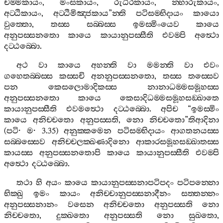
චම‍්මකායං
,
මංසකායං
,
රුධිරකායං
,
න‍්හාරුකායං
,
අට‍්ඨිකායං
,
අට‍්ඨිමිඤ‍්ජකාය
”
න‍්ති
පටිසම‍්භිදායං
කායො
වුත‍්තො
,
තස‍්ස
සබ‍්බස‍්ස
ඉමස‍්මිංයෙව
කායෙ
අනුපස‍්සනතො
කායෙ
කායානුපස‍්සීති
එවම‍්පි
අත්‍ථො
දට‍්ඨබ‍්බො
.
අථ
වා
කායෙ
අහන‍්ති
වා
මමන‍්ති
වා
එවං
ගහෙතබ‍්බස‍්ස
කස‍්සචි
අනනුපස‍්සනතො
,
තස‍්ස
තස‍්සෙව
පන
කෙසලොමාදිකස‍්ස
නානාධම‍්මසමූහස‍්ස
අනුපස‍්සනතො
කායෙ
කෙසාදිධම‍්මසමූහසඞ‍්ඛාතෙ
කායානුපස‍්සීති
එවමත්‍ථො
දට‍්ඨබ‍්බො
.
අපිච
“
ඉමස‍්මිං
කායෙ
අනිච‍්චතො
අනුපස‍්සති
,
නො
නිච‍්චතො
”
තිආදිනා
(
පටි
·
ම
· 3.35)
අනුක‍්කමෙන
පටිසම‍්භිදායං
ආගතනයස‍්ස
සබ‍්බස‍්සෙව
අනිච‍්චලක‍්ඛණාදිනො
ආකාරසමූහසඞ‍්ඛාතස‍්ස
කායස‍්ස
අනුපස‍්සනතොපි
කායෙ
කායානුපස‍්සීති
එවම‍්පි
අත්‍ථො
දට‍්ඨබ‍්බො
.
තථා
හි
අයං
කායෙ
කායානුපස‍්සනාපටිපදං
පටිපන‍්නො
භික‍්ඛු
ඉමං
කායං
අනිච‍්චානුපස‍්සනාදීනං
සත‍්තන‍්නං
අනුපස‍්සනානං
වසෙන
අනිච‍්චතො
අනුපස‍්සති
නො
නිච‍්චතො
,
දුක‍්ඛතො
අනුපස‍්සති
නො
සුඛතො
,