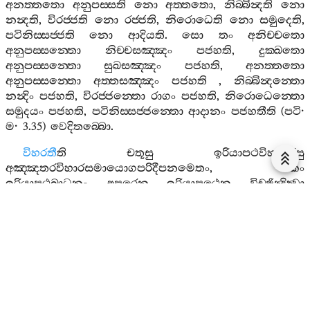
අනත‍්තතො
අනුපස‍්සති
නො
අත‍්තතො
,
නිබ‍්බින්‍දති
නො
නන්‍දති
,
විරජ‍්ජති
නො
රජ‍්ජති
,
නිරොධෙති
නො
සමුදෙති
,
පටිනිස‍්සජ‍්ජති
නො
ආදියති
.
සො
තං
අනිච‍්චතො
අනුපස‍්සන‍්තො
නිච‍්චසඤ‍්ඤං
පජහති
,
දුක‍්ඛතො
අනුපස‍්සන‍්තො
සුඛසඤ‍්ඤං
පජහති
,
අනත‍්තතො
අනුපස‍්සන‍්තො
අත‍්තසඤ‍්ඤං
පජහති
,
නිබ‍්බින්‍දන‍්තො
නන්‍දිං
පජහති
,
විරජ‍්ජන‍්තො
රාගං
පජහති
,
නිරොධෙන‍්තො
සමුදයං
පජහති
,
පටිනිස‍්සජ‍්ජන‍්තො
ආදානං
පජහතීති
(
පටි
·
ම
· 3.35)
වෙදිතබ‍්බො
.
විහරතී
ති
චතූසු
ඉරියාපථවිහාරෙසු
අඤ‍්ඤතරවිහාරසමායොගපරිදීපනමෙතං
,
එකං
ඉරියාපථබාධනං
අපරෙන
ඉරියාපථෙන
විච‍්ඡින්‍දිත්‍වා
අපතමානං
අත‍්තභාවං
හරති
පවත‍්තෙතීති
අත්‍ථො
.
බහිද‍්ධා
කායෙ
ති
පරස‍්ස
කායෙ
.
අජ‍්ඣත‍්තබහිද‍්ධා
කායෙ
ති
කාලෙන
අත‍්තනො
කායෙ
,
කාලෙන
පරස‍්ස
කායෙ
.
පඨමනයෙන
හි
අත‍්තනො
කායෙ
කායපරිග‍්ගහො
වුත‍්තො
,
දුතියනයෙන
පරස‍්ස
කායෙ
,
තතියනයෙන
කාලෙන
අත‍්තනො
කාලෙන
පරස‍්ස
කායෙ
.
අජ‍්ඣත‍්තබහිද‍්ධා
පන
ඝටිතාරම‍්මණං
නාම
නත්‍ථි
.