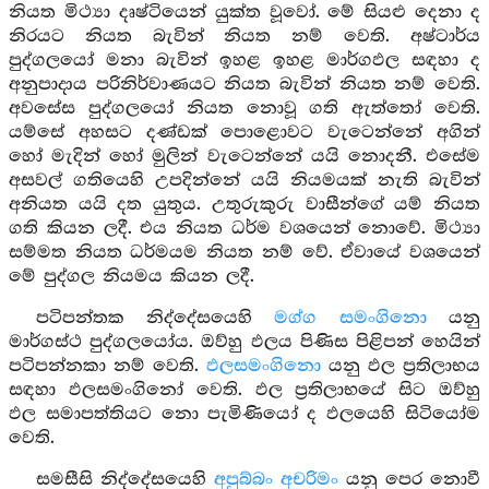
නියත මිථ්‍යා දෘෂ්ටියෙන් යුක්ත වූවෝ. මේ සියළු දෙනා ද
නිරයට නියත බැවින් නියත නම් වෙති. අෂ්ටාර්ය
පුද්ගලයෝ මනා බැවින් ඉහළ ඉහළ මාර්ගඵල සඳහා ද
අනුපාදාය පරිනිර්වාණයට නියත බැවින් නියත නම් වෙති.
අවසේස පුද්ගලයෝ නියත නොවූ ගති ඇත්තෝ වෙති.
යම්සේ අහසට දණ්ඩක් පොළොවට වැටෙන්නේ අගින්
හෝ මැදින් හෝ මුලින් වැටෙන්නේ යයි නොදනී. එසේම
අසවල් ගතියෙහි උපදින්නේ යයි නියමයක් නැති බැවින්
අනියත යයි දත යුතුය. උතුරුකුරු වාසීන්ගේ යම් නියත
ගති කියන ලදී. එය නියත ධර්ම වශයෙන් නොවේ. මිථ්‍යා
සම්මත නියත ධර්මයම නියත නම් වේ. ඒවායේ වශයෙන්
මේ පුද්ගල නියමය කියන ලදී.
පටිපන්තක නිද්දේසයෙහි
මග්ග සමංගිනො
යනු
මාර්ගස්ථ පුද්ගලයෝය. ඔව්හු ඵලය පිණිස පිළිපන් හෙයින්
පටිපන්නකා නම් වෙති.
ඵලසමංගිනො
යනු ඵල ප්‍රතිලාභය
සඳහා ඵලසමංගිනෝ වෙති. ඵල ප්‍රතිලාභයේ සිට ඔව්හු
ඵල සමාපත්තියට නො පැමිණියෝ ද ඵලයෙහි සිටියෝම
වෙති.
සමසීසි නිද්දේසයෙහි
අපුබ්බං අචරිමං
යනු පෙර නොවී