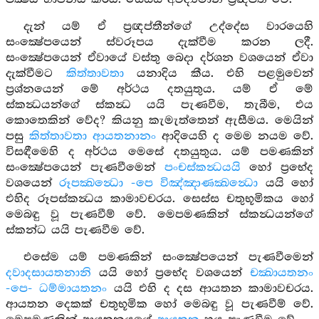
දැන් යම් ඒ ප්‍රඥප්තීන්ගේ උද්දේස වාරයෙහි
සංක්‍ෂේපයෙන් ස්වරූපය දැක්වීම කරන ලදී.
සංක්‍ෂේපයෙන් ඒවායේ වස්තු බෙදා දර්ශන වශයෙන් ඒවා
දැක්වීමට
කිත්තාවතා
යනාදිය කීය. එහි පළමුවෙන්
ප්‍රශ්නයෙන් මේ අර්ථය දතයුතුය. යම් ඒ මේ
ස්කන්‍ධයන්ගේ ස්කන්‍ධ යයි පැණවීම, තැබීම, එය
කොතෙකින් වේද? කියනු කැමැත්තෙන් ඇසීමය. මෙයින්
පසු
කිත්තාවතා ආයතනානං
ආදියෙහි ද මෙම නයම වේ.
විසඳීමෙහි ද අර්ථය මෙසේ දතයුතුය. යම් පමණකින්
සංක්‍ෂේපයෙන් පැණවීමෙන්
පංචස්කන්‍ධයයි
හෝ ප්‍රභේද
වශයෙන්
රූපක්‍ඛන්‍ධො -පෙ විඤ්ඤාණක්‍ඛන්‍ධො
යයි හෝ
එහිද රූපස්කන්‍ධය කාමාවචරය. සෙස්ස චතුභූමිකය හෝ
මෙබඳු වූ පැණවීම් වේ. මෙපමණකින් ස්කන්‍ධයන්ගේ
ස්කන්ධ යයි පැණවීම වේ.
එසේම යම් පමණකින් සංක්‍ෂේපයෙන් පැණවීමෙන්
දවාදසායතනානි
යයි හෝ ප්‍රභේද වශයෙන්
චක්‍ඛායතනං
-පෙ- ධම්මායතනං
යයි එහි ද දස ආයතන කාමාවචරය.
ආයතන දෙකක් චතුභූමික හෝ මෙබඳු වූ පැණවීම් වේ.