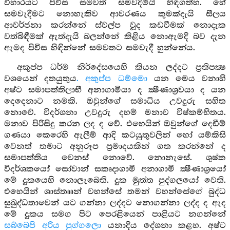
විහාරයට පිවිස සමවත් සමවදිමියි හිඳගත්හ. හේ
සමවැදීමට නොහැකිව ආවරණය කුමක්දැයි සීලය
ආවර්ජනා කරන්නේ ස්වල්ප වූද කඩවීමක් නොදැක
වත්බිඳීමක් ඇත්දැයි බලන්නේ කිළිය නොඇමදි බව දැන
ඇමද පිවිස හිඳින්නේ සමවතට සමවැදී හුන්නේය.
අකුප්ප ධර්ම නිර්දේසයෙහි කියන ලද්දට ප්‍රතිපක්‍ෂ
වශයෙන් දතයුතුය
. අකුප්ප ධම්මො
යන මෙය වනාහි
අෂ්ට සමාපත්තිලාභී අනාගාමියා ද ක්‍ෂීණාශ්‍රවයා ද යන
දෙදෙනාට නමකි. ඔවුන්ගේ සමාධිය උවදුරු සහිත
නොවේ. විදර්ශනා උවදුරු දහම් මනාව විෂ්කම්භිතය.
මනාව පිරිසිදු කරන ලද ද වේ. එහෙයින් ඔවුන්ගේ දෙඩීම්
ගණයා කෙරෙහි ඇලීම් ආදි කටයුතුවලින් හෝ යම්කිසි
වෙනත් තමාට අනුරූප ප්‍රමාදයකින් ගත කරන්නේ ද
සමාපත්තිය වෙනස් නොවේ. නොනැසේ. ශුෂ්ක
විදර්ශකයෝ සෝවාන් සකෘදාගාමි අනාගාමි ක්‍ෂීණාශ්‍රයෝ
මේ දුකයෙහි නොලැබෙති. දුක මුත්ත පුද්ගලයෝ වෙති.
එහෙයින් ශාස්තෲන් වහන්සේ තමන් වහන්සේගේ බුද්ධ
සුබුද්ධතාවෙන් යට ගන්නා ලද්දට නොගන්නා ලද්ද ද ඇද
මේ දුකය සමග පිට පෙරළියෙන් පාළියට නගන්නේ
සබ්බෙපි අරිය පුග්ගලො
යනාදිය දේශනා කළහ. අෂ්ට