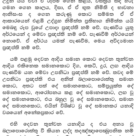
උදුන යයි ඒවා ඒ රූපම ගෙන කළය, වස්ත්‍රය සඳ හිරු
ගමන ගෙන කාලය, දිසා, ඒ ඒ භූත නිමිති ද භාවනා
ආනිසංස ද ගෙන කරුණු කොට සම්මත ඒ ඒ
ආකාරයෙන් එළඹි උද්ග්‍රහ නිමිත්ත ප්‍රතිභාග නිමිත්ත යයි
මෙබඳු රූප වූයේ උපාදා ප්‍රඥප්ති නම් වේ. පැණවිය යුතු
අර්ථයෙන් ද මේවා ප්‍රඥප්ති නම් වේ. පැණවීම් අර්ථයෙන්
නොවේ. ඒ අර්ථය යමක් පැණවීම, මෙය අවිද්‍යමාන
ප්‍රඥප්ති නම් වේ.
යම් පළමු දෙවන ආදිය සමාන කොට දෙවන තුන්වන
ආදිය එකිනෙක සමානකොට දිග, කෙටි, දුර, ලඟ ආදිය
පැණවීම යන මේවා උපනිධා ප්‍රඥප්ති නම් වේ. තවද මේ
උපනිධා ප්‍රඥප්ති එය අනිත් බලාපොරොත්තු සමාන
කොට, අතට පත් දේ සමානකොට, සම්ප්‍රයුක්ත දේ
සමානකොට, ආරෝපනය කළ දේ සමානකොට, ලඟ වූ
දේ සමානකොට, එය බහුල වූ දේ සමානකොට, සමාන
දේ සමානකොට, එයින් විශිෂ්ට වූ දේ සමානකර යනාදි
වශයෙන් අනේකප්‍රකාර වේ.
එහි දෙවන තුන්වන යනාදිය ද එය අන්‍ය වූ
බලාපොරොත්තු වී කියන ලද්ද තදඤ්ඤාපෙක්‍ඛූපනික නම්