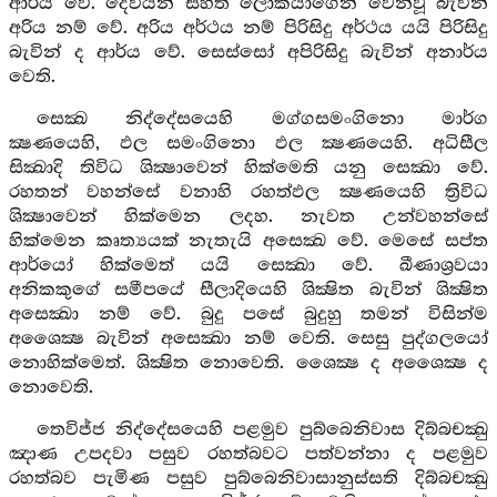
ආර්ය වේ. දෙවියන් සහිත ලෝකයාගෙන් වෙන්වූ බැවින්
අරිය නම් වේ. අරිය අර්ථය නම් පිරිසිදු අර්ථය යයි පිරිසිදු
බැවින් ද ආර්ය වේ. සෙස්සෝ අපිරිසිදු බැවින් අනාර්ය
වෙති.
සෙක්‍ඛ නිද්දේසයෙහි මග්ගසමංගිනො මාර්ග
ක්‍ෂණයෙහි, ඵල සමංගිනො ඵල ක්‍ෂණයෙහි. අධිසීල
සික්‍ඛාදි තිවිධ ශික්‍ෂාවෙන් හික්මෙති යනු සෙක්‍ඛා වේ.
රහතන් වහන්සේ වනාහි රහත්ඵල ක්‍ෂණයෙහි ත්‍රිවිධ
ශික්‍ෂාවෙන් හික්මෙන ලදහ. නැවත උන්වහන්සේ
හික්මෙන කෘත්‍යයක් නැතැයි අසෙක්‍ඛ වේ. මෙසේ සප්ත
ආර්යෝ හික්මෙත් යයි සෙක්‍ඛා වේ. ඛීණාශ්‍රවයා
අනිකකුගේ සමීපයේ සීලාදියෙහි ශික්‍ෂිත බැවින් ශික්‍ෂිත
අසෙක්‍ඛා නම් වේ. බුදු පසේ බුදුහු තමන් විසින්ම
අශෛක්‍ෂ බැවින් අසෙක්‍ඛා නම් වෙති. සෙසු පුද්ගලයෝ
නොහික්මෙත්. ශික්‍ෂිත නොවෙති. ශෛක්‍ෂ ද අශෛක්‍ෂ ද
නොවෙති.
තෙවිජ්ජ නිද්දේසයෙහි පළමුව පුබ්බෙනිවාස දිබ්බචක්‍ඛු
ඤාණ උපදවා පසුව රහත්බවට පත්වන්නා ද පළමුව
රහත්බව පැමිණ පසුව පුබ්බෙනිවාසානුස්සති දිබ්බචක්‍ඛු