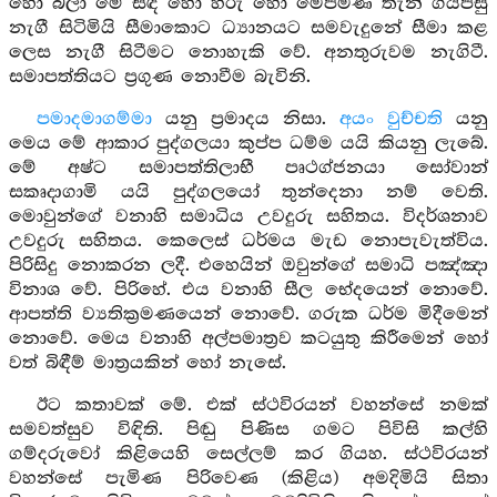
හෝ බලා මේ සඳ හෝ හිරු හෝ මෙපමණ තැන් ගියපසු
නැගී සිටිමියි සීමාකොට ධ්‍යානයට සමවැදුනේ සීමා කළ
ලෙස නැගී සිටීමට නොහැකි වේ. අනතුරුවම නැගිටී.
සමාපත්තියට ප්‍රගුණ නොවීම බැවිනි.
පමාදමාගම්මා
යනු ප්‍රමාදය නිසා.
අයං වුච්චති
යනු
මෙය මේ ආකාර පුද්ගලයා කුප්ප ධම්ම යයි කියනු ලැබේ.
මේ අෂ්ට සමාපත්තිලාභී පෘථග්ජනයා සෝවාන්
සකෘදාගාමි යයි පුද්ගලයෝ තුන්දෙනා නම් වෙති.
මොවුන්ගේ වනාහි සමාධිය උවදුරු සහිතය. විදර්ශනාව
උවදුරු සහිතය. කෙලෙස් ධර්මය මැඩ නොපැවැත්විය.
පිරිසිදු නොකරන ලදී. එහෙයින් ඔවුන්ගේ සමාධි පඤ්ඤා
විනාශ වේ. පිරිහේ. එය වනාහි සීල භේදයෙන් නොවේ.
ආපත්ති ව්‍යතික්‍රමණයෙන් නොවේ. ගරුක ධර්ම මිදීමෙන්
නොවේ. මෙය වනාහි අල්පමාත්‍රව කටයුතු කිරීමෙන් හෝ
වත් බිඳීම් මාත්‍රයකින් හෝ නැසේ.
ඊට කතාවක් මේ. එක් ස්ථවිරයන් වහන්සේ නමක්
සමවත්සුව විඳිති. පිඬු පිණිස ගමට පිවිසි කල්හි
ගම්දරුවෝ කිළියෙහි සෙල්ලම් කර ගියහ. ස්ථවිරයන්
වහන්සේ පැමිණ පිරිවෙණ (කිළිය) අමදිමියි සිතා