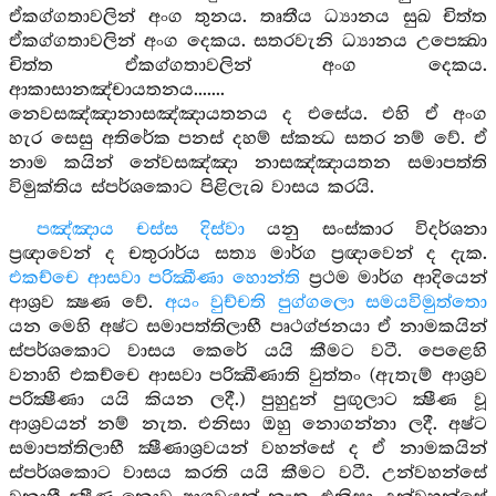
ඒකග්ගතාවලින් අංග තුනය. තෘතීය ධ්‍යානය සුඛ චිත්ත
ඒකග්ගතාවලින් අංග දෙකය. සතරවැනි ධ්‍යානය උපෙක්‍ඛා
චිත්ත ඒකග්ගතාවලින් අංග දෙකය.
ආකාසානඤ්චායතනය.......
නෙවසඤ්ඤානාසඤ්ඤායතනය ද එසේය. එහි ඒ අංග
හැර සෙසු අතිරේක පනස් දහම් ස්කන්‍ධ සතර නම් වේ. ඒ
නාම කයින් නේවසඤ්ඤා නාසඤ්ඤායතන සමාපත්ති
විමුක්තිය ස්පර්ශකොට පිළිලැබ වාසය කරයි.
පඤ්ඤාය චස්ස දිස්වා
යනු සංස්කාර විදර්ශනා
ප්‍රඥාවෙන් ද චතුරාර්ය සත්‍ය මාර්ග ප්‍රඥාවෙන් ද දැක.
එකච්චෙ ආසවා පරික්‍ඛීණා හොන්ති
ප්‍රථම මාර්ග ආදියෙන්
ආශ්‍රව ක්‍ෂණ වේ.
අයං වුච්චති පුග්ගලො සමයවිමුත්තො
යන මෙහි අෂ්ට සමාපත්තිලාභී පෘථග්ජනයා ඒ නාමකයින්
ස්පර්ශකොට වාසය කෙරේ යයි කීමට වටී. පෙළෙහි
වනාහි එකච්චෙ ආසවා පරික්‍ඛීණාති වුත්තං (ඇතැම් ආශ්‍රව
පරික්‍ෂීණා යයි කියන ලදී.) පුහුදුන් පුඟුලාට ක්‍ෂීණ වූ
ආශ්‍රවයන් නම් නැත. එනිසා ඔහු නොගන්නා ලදී. අෂ්ට
සමාපත්තිලාභී ක්‍ෂීණාශ්‍රවයන් වහන්සේ ද ඒ නාමකයින්
ස්පර්ශකොට වාසය කරති යයි කීමට වටී. උන්වහන්සේ