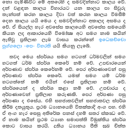
නො පැමිණිවිට මේ අතරෙහි ද සමවදින්නාට කාලය වේ.
දන් වළඳන කාලය විහාරයට යන කාලය පා සිවුරු
තැන්පත් කරන කාලය දිවා වත් කරන කාලය විමසීම්
දෙන කාලය යයි මෙය ද සමවදින්නාට අකාලද අසමය ද
වේ. ඒ සියල්ල හැර අවසේස කාලයෙහි අවසේස සමයෙහි
කියන ලද ආකාරයෙහි විමෝක්‍ෂ අට සමග නාම කයින්
ඇතිවූ ප්‍රතිලාභ ලැබ වාසය කරන්නේ
ඉධෙකච්චො
පුග්ගලො -පෙ- විහරති
යයි කියනු ලැබේ.
තවද මෙය ස්පර්ශය සමග හටගත් ධර්මවලින් සමග
හටගත් ධර්ම ස්පර්ශ කෙරේ නම් වේ. උපචාරයෙන්
අර්පණාව ස්පර්ශ කෙරේනම් වේ. පෙර අර්පණාවෙන් පසු
අර්පණාව ස්පර්ශ කෙරේ. යමක් සමග යම් ධර්ම
හටගත්තේ නම් එයින් එසේ ප්‍රතිලාභ නම් වේ.
ස්පර්ශයෙන් ද ස්පර්ශ කළා නම් වේ. උපචාරය ද
අර්පණාවෙන් ප්‍රතිලාභ කරුණකි. පෙර අර්පණා පසු
අර්පණා ද එසේය. එහි සහජාතවලින් සහජාතවල ස්පර්ශ
කිරීම දතයුතුය. ප්‍රථම ධ්‍යානයෙහි විතක්කාදි අංග පහ. එහි
ඒ අංග හැර සෙසු අතිරේක පනස් දහම් සතර ස්කන්‍ධ වේ.
ඒ නාම කයින් ප්‍රථම ධ්‍යාන සමාපත්ති විමුක්තිය ස්පර්ශ
කොට වාසය කරයි. දුතිය ධ්‍යානය පීති සුඛ චිත්ත