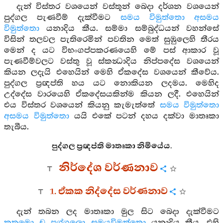
දැන් විස්තර වශයෙන් වස්තූන් බෙදා දර්ශන වශයෙන්
පුද්ගල පැණවීම් දැක්වීමට
සමය විමුත්තො අසමය
විමුත්තො
යනාදිය කීය. සම්මා සම්බුද්ධයන් වහන්සේ
විසින් තලවල පැතිරෙමින් පවතින මෙත් සුඹුලෙහි තීරය
මෙන් ද යට විභංගප්පකරණයෙහි මේ පස් ආකාර වූ
පැණවීම්වලට වස්තු වූ ස්කන්‍ධාදිය නිප්පදේස වශයෙන්
කියන ලදැයි එහෙයින් මෙහි ඒකදේස වශයෙන් කීවේය.
පුද්ගල ප්‍රඥප්ති හය යට නොකියන ලදමය. මෙහිද
උද්දේස වාරයෙහි ඒකදේසයකින්ම කියන ලදී. එහෙයින්
එය විස්තර වශයෙන් කියනු කැමැත්තේ
සමය විමුත්තො
අසමය විමුත්තො
යයි එකේ පටන් දහය දක්වා මාතෘකා
තැබීය.
පුද්ගල ප්‍රඥප්ති මාතෘකා නිමියේය.
නිර්දේශ වර්ණනාව
1. ඒකක නිද්දේස වර්ණනාව
දැන් තබන ලද මාතෘකා මුල සිට බෙදා දැක්වීමට
කතමො ච පුග්ගලො සමයවිමුත්තො
යනාදිය කීය. එහි