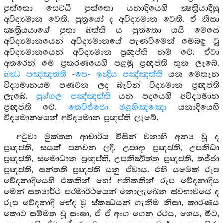
පුත්තො සෙට්ඨි පුත්තො යනාදියෙහි ක්‍ෂත්‍රියාදීහු
අවිද්‍යමාන වෙති. පුත්‍රයෝ ද අවිද්‍යමාන වෙති. ඒ නිසා
ක්‍ෂත්‍රියයාගේ පුතා ඛත්ති ය පුත්තො යයි මෙසේ
අවිද්‍යමානයෙන් අවිද්‍යමානයේ පැණවීමෙන් මෙබඳු වූ
අවිද්‍යමානයෙන් අවිද්‍යමාන ප්‍රඥප්ති නම් වේ. ඒවා
අතරෙන් මේ ප්‍රකරණයෙහි පළමු ප්‍රඥප්ති තුන ලැබේ.
ඛන්‍ධ පඤ්ඤත්ති -පෙ- ඉන්‍ද්‍රිය පඤ්ඤත්ති
යන මෙතැන
විද්‍යමානයම පණවන ලද බැවින් විද්‍යමාන ප්‍රඥප්ති
ලැබේ.
පුග්ගල පඤ්ඤත්ති
යන පදයෙහි අවිද්‍යමාන
ප්‍රඥප්ති වේ.
තෙවිජ්ජො ඡළභිඤ්ඤො
යනාදියෙහි
විද්‍යමානයෙන් අවිද්‍යමාන ප්‍රඥප්ති ලැබේ.
අටුවා මුක්තක ආචාර්ය විසින් වනාහි අන්‍ය වූ ද
ප්‍රඥප්ති, සයක් පනවන ලදී. උපාදා ප්‍රඥප්ති, උපනිධා
ප්‍රඥප්ති, සමොධාන ප්‍රඥප්ති, උපනික්‍ඛිත්ත ප්‍රඥප්ති, තජ්ජා
ප්‍රඥප්ති, සන්තති ප්‍රඥප්ති යනු ඒවාය. එහි යමෙක් රූප
වේදනාදියෙහි එකකින් හෝ අනිකකින් රූප වේදනාදිය
මෙන් සත්‍යාර්ථ පරමාර්ථයෙන් නොලැබෙන ස්වභාවයේ ද
රූප වේදනාදි භේද වූ ස්කන්‍ධයන් ගැනීම නිසා, කාරණය
කොට සම්මත වූ සංඝා, ඒ ඒ අංග ගෙන රථය, ගෙය, මිට,