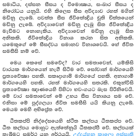
සමාධිය, දස්සන සීසය ද විමොක්‍ෂය, සංඛාර සීසය ද
නිරෝධය යනුයි. එහි කිලෙස සීස අවිද්‍යාව රහත් මගින්
මඩිනු ලැබේ. පවත්ත සීස ජීවිතේන්‍ද්‍රිය චුති චිත්තයෙන්
මඩිනු ලැබේ. අවිද්‍යාවෙන් මඩිනු ලැබූ සිත ජීවිතේන්‍ද්‍රිය
මැඩීමට නොහැකිය. අවිද්‍යාවෙන් මඩිනු ලැබූ සිත
අනිකකි. ජීවිතේන්‍ද්‍රිය විනාශ කරන සිත අනිකකි.
යමෙකුගේ මේ සීසද්වය සමානව විනාශවෙයි. හේ ජීවිත
සමසීසි නම් වේ.
මෙය කෙසේ සමවේද? වාර සමතාවෙන්, යම්කිසි
වාරයක මාර්ගයෙන් නැගී සිටීම වේ. සෝවාන් මාර්ගයෙහි
ප්‍රත්‍යවේක්‍ෂා පහකි. සකෘදාගාමි මාර්ගයේ පහකි. අනාගාමී
මාර්ගයෙහි පහකි. රහත් මාර්ගයෙහි සතරකි. එකුන්විසි
ප්‍රත්‍යවේක්‍ෂා ඤාණයෙහි පිහිටා භවංගයට බැස පිරිනිවෙයි.
මේ වාර සමතාවෙන් මේ උභය සීස විනාශය සම වේ.
එනිසා මේ පුද්ගලයා ජීවිත සමසීසි යයි කියනු ලැබේ.
මෙයම මෙහි අභිප්‍රේත වේ.
ඨිතකප්පි නිද්දේසයෙහි ස්ථිත කල්පය ඨිතකප්ප වේ.
ඨිත කල්පය මොහුට ඇත්තේනුයි ඨිතකප්පී වේ. කල්පයක්
තැබීමට සමර්ථ යන අර්ථයයි.
උද්දය්හන කාලො අස්සාති