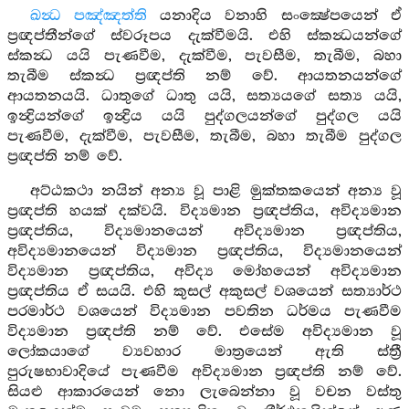
ඛන්‍ධ පඤ්ඤත්ති
යනාදිය වනාහි සංක්‍ෂේපයෙන් ඒ
ප්‍රඥප්තීන්ගේ ස්වරූපය දැක්වීමයි. එහි ස්කන්‍ධයන්ගේ
ස්කන්‍ධ යයි පැණවීම, දැක්වීම, පැවසීම, තැබීම, බහා
තැබීම ස්කන්‍ධ ප්‍රඥප්ති නම් වේ. ආයතනයන්ගේ
ආයතනයයි. ධාතුගේ ධාතු යයි, සත්‍යයගේ සත්‍ය යයි,
ඉන්‍ද්‍රියන්ගේ ඉන්‍ද්‍රිය යයි පුද්ගලයන්ගේ පුද්ගල යයි
පැණවීම, දැක්වීම, පැවසීම, තැබීම, බහා තැබීම පුද්ගල
ප්‍රඥප්ති නම් වේ.
අට්ඨකථා නයින් අන්‍ය වූ පාළි මුක්තකයෙන් අන්‍ය වූ
ප්‍රඥප්ති හයක් දක්වයි. විද්‍යමාන ප්‍රඥප්තිය, අවිද්‍යමාන
ප්‍රඥප්තිය, විද්‍යමානයෙන් අවිද්‍යමාන ප්‍රඥප්තිය,
අවිද්‍යමානයෙන් විද්‍යමාන ප්‍රඥප්තිය, විද්‍යමානයෙන්
විද්‍යමාන ප්‍රඥප්තිය, අවිද්‍ය මෝහයෙන් අවිද්‍යමාන
ප්‍රඥප්තිය ඒ සයයි. එහි කුසල් අකුසල් වශයෙන් සත්‍යාර්ථ
පරමාර්ථ වශයෙන් විද්‍යමාන පවතින ධර්මය පැණවීම
විද්‍යමාන ප්‍රඥප්ති නම් වේ. එසේම අවිද්‍යමාන වූ
ලෝකයාගේ ව්‍යවහාර මාත්‍රයෙන් ඇති ස්ත්‍රී
පුරුෂභාවාදියේ පැණවීම අවිද්‍යමාන ප්‍රඥප්ති නම් වේ.
සියළු ආකාරයෙන් නො ලැබෙන්නා වූ වචන වස්තු