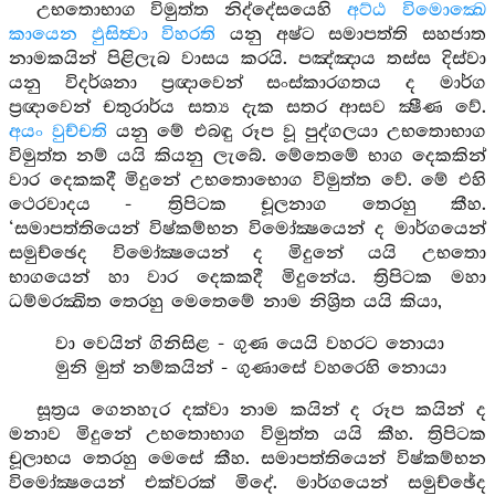
උභතොභාග විමුත්ත නිද්දේසයෙහි
අට්ඨ විමොක්‍ඛෙ
කායෙන ඵුසිත්‍වා විහරති
යනු අෂ්ට සමාපත්ති සහජාත
නාමකයින් පිළිලැබ වාසය කරයි. පඤ්ඤාය තස්ස දිස්වා
යනු විදර්ශනා ප්‍රඥාවෙන් සංස්කාරගතය ද මාර්ග
ප්‍රඥාවෙන් චතුරාර්ය සත්‍ය දැක සතර ආසව ක්‍ෂීණ වේ.
අයං වුච්චති
යනු මේ එබඳු රූප වූ පුද්ගලයා උභතොභාග
විමුත්ත නම් යයි කියනු ලැබේ. මේතෙමේ භාග දෙකකින්
වාර දෙකකදී මිදුනේ උභතොභොග විමුත්ත වේ. මේ එහි
ථෙරවාදය - ත්‍රිපිටක චූලනාග තෙරහු කීහ.
‘සමාපත්තියෙන් විෂ්කම්භන විමෝක්‍ෂයෙන් ද මාර්ගයෙන්
සමුච්ඡෙද විමෝක්‍ෂයෙන් ද මිදුනේ යයි උභතො
භාගයෙන් හා වාර දෙකකදී මිදුනේය. ත්‍රිපිටක මහා
ධම්මරක්‍ඛිත තෙරහු මෙතෙමේ නාම නිශ්‍රිත යයි කියා,
වා වෙයින් ගිනිසිළ - ගුණ යෙයි වහරට නොයා
මුනි මුත් නම්කයින් - ගුණාසේ වහරෙහි නොයා
සූත්‍රය ගෙනහැර දක්වා නාම කයින් ද රූප කයින් ද
මනාව මිදුනේ උභතොභාග විමුත්ත යයි කීහ. ත්‍රිපිටක
චූලාභය තෙරහු මෙසේ කීහ. සමාපත්තියෙන් විෂ්කම්භන
විමෝක්‍ෂයෙන් එක්වරක් මිදේ. මාර්ගයෙන් සමුච්ඡේද