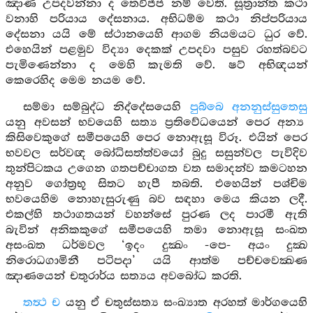
ඤාණ උපදවන්නා ද තෙවිජ්ජ නම් වෙති. සූත්‍රාන්ත කථා
වනාහි පරියාය දේසනාය. අභිධම්ම කථා නිප්පරියාය
දේසනා යයි මේ ස්ථානයෙහි ආගම නියමයට ධුර වේ.
එහෙයින් පළමුව විද්‍යා දෙකක් උපදවා පසුව රහත්බවට
පැමිණෙන්නා ද මෙහි කැමති වේ. ෂට් අභිඥයන්
කෙරෙහිද මෙම නයම වේ.
සම්මා සම්බුද්ධ නිද්දේසයෙහි
පුබ්බෙ අනනුස්සුතෙසු
යනු අවසන් භවයෙහි සත්‍ය ප්‍රතිවේධයෙන් පෙර අන්‍ය
කිසිවෙකුගේ සමීපයෙහි පෙර නොඇසූ විරූ. එයින් පෙර
භවවල සර්වඥ බෝධිසත්ත්වයෝ බුදු සසුන්වල පැවිදිව
තුන්පිටකය උගෙන ගතපච්චාගත වත සමාදන්ව කමටහන
අනුව ගෝත්‍රභූ සිතට හැපී තබති. එහෙයින් පශ්චිම
භවයෙහිම නොහැසුරුණු බව සඳහා මෙය කියන ලදී.
එකල්හි තථාගතයන් වහන්සේ පුරණ ලද පාරමී ඇති
බැවින් අනිකකුගේ සමීපයෙහි තමා නොඇසූ සංඛත
අසංඛත ධර්මවල ‘ඉදං දුක්‍ඛං -පෙ- අයං දුක්‍ඛ
නිරොධගාමිනී පටිපදා’ යයි ආත්ම පච්චවෙක්‍ඛණ
ඤාණයෙන් චතුරාර්ය සත්‍යය අවබෝධ කරති.
තත්‍ථ ච
යනු ඒ චතුස්සත්‍ය සංඛ්‍යාත අරහත් මාර්ගයෙහි