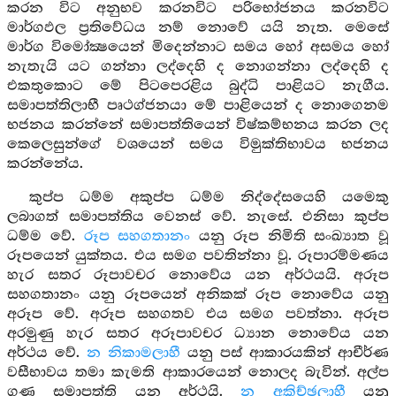
කරන විට අනුභව කරනවිට පරිභෝජනය කරනවිට
මාර්ගඵල ප්‍රතිවේධය නම් නොවේ යයි නැත. මෙසේ
මාර්ග විමෝක්‍ෂයෙන් මිදෙන්නාට සමය හෝ අසමය හෝ
නැතැයි යට ගන්නා ලද්දෙහි ද නොගන්නා ලද්දෙහි ද
එකතුකොට මේ පිටපෙරළිය බුද්ධි පාළියට නැගීය.
සමාපත්තිලාභී පෘථග්ජනයා මේ පාළියෙන් ද නොගෙනම
භජනය කරන්නේ සමාපත්තියෙන් විෂ්කම්භනය කරන ලද
කෙලෙසුන්ගේ වශයෙන් සමය විමුක්තිභාවය භජනය
කරන්නේය.
කුප්ප ධම්ම අකුප්ප ධම්ම නිද්දේසයෙහි යමෙකු
ලබාගත් සමාපත්තිය වෙනස් වේ. නැසේ. එනිසා කුප්ප
ධම්ම වේ.
රූප සහගතානං
යනු රූප නිමිති සංඛ්‍යාත වූ
රූපයෙන් යුක්තය. එය සමග පවතින්නා වූ. රූපාරම්මණය
හැර සතර රූපාවචර නොවේය යන අර්ථයයි. අරූප
සහගතානං යනු රූපයෙන් අනිකක් රූප නොවේය යනු
අරූප වේ. අරූප සහගතව එය සමග පවත්නා. අරූප
අරමුණු හැර සතර අරූපාවචර ධ්‍යාන නොවේය යන
අර්ථය වේ.
න නිකාමලාහී
යනු පස් ආකාරයකින් ආචීර්ණ
වසීභාවය තමා කැමති ආකාරයෙන් නොලද බැවින්. අල්ප
ගුණ සමාපත්ති යන අර්ථයි.
න අකිච්ඡලාහී
යනු