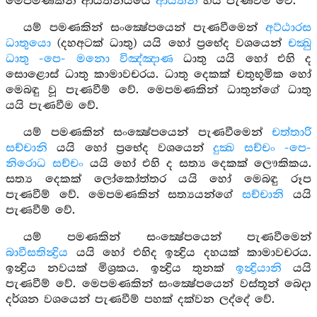
මෙපමණකින් ආයතනයයේ
ආයතන
හය පැණවීම වේ.
යම් පමණකින් සංක්‍ෂේපයෙන් පැණවීමෙන්
අට්ඨාරස
ධාතුයො
(දහඅටක් ධාතු) යයි හෝ ප්‍රභේද වශයෙන්
චක්‍ඛු
ධාතු -පෙ- මනො විඤ්ඤාණ
ධාතු යයි හෝ එහි ද
සොළොස් ධාතු කාමාවචරය. ධාතු දෙකක් චතුභූමික හෝ
මෙබඳු වූ පැණවීම් වේ. මෙපමණකින් ධාතුන්ගේ ධාතු
යයි පැණවීම වේ.
යම් පමණකින් සංක්‍ෂේපයෙන් පැණවීමෙන්
චත්තාරි
සච්චානි
යයි හෝ ප්‍රභේද වශයෙන්
දුක්‍ඛ සච්චං -පෙ-
නිරොධ සච්චං
යයි හෝ එහි ද සත්‍ය දෙකක් ලෞකිකය.
සත්‍ය දෙකක් ලෝකෝත්තර යයි හෝ මෙබඳු රූප
පැණවීම් වේ. මෙපමණකින් සත්‍යයන්ගේ
සච්චානි
යයි
පැණවීම් වේ.
යම් පමණකින් සංක්‍ෂේපයෙන් පැණවීමෙන්
බාවීසතින්‍ද්‍රිය
යයි හෝ එහිද ඉන්‍ද්‍රිය දහයක් කාමාවචරය.
ඉන්‍ද්‍රිය නවයක් මිශ්‍රකය. ඉන්‍ද්‍රිය තුනක්
ඉන්‍ද්‍රියානි
යයි
පැණවීම් වේ. මෙපමණකින් සංක්‍ෂේපයෙන් වස්තූන් බෙදා
දර්ශන වශයෙන් පැණවීම් පහක් දක්වන ලද්දේ වේ.