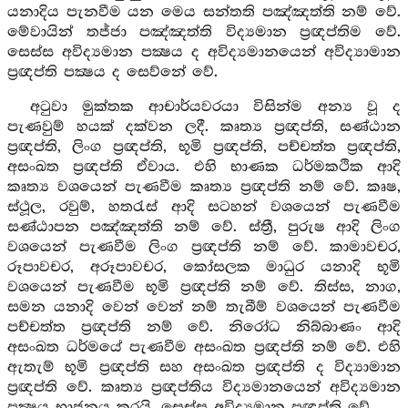
යනාදිය පැනවීම යන මෙය සන්තති පඤ්ඤත්ති නම් වේ.
මේවායින් තජ්ජා පඤ්ඤත්ති විද්‍යමාන ප්‍රඥප්තිම වේ.
සෙස්ස අවිද්‍යමාන පක්‍ෂය ද අවිද්‍යමානයෙන් අවිද්‍යාමාන
ප්‍රඥප්ති පක්‍ෂය ද සෙව්නේ වේ.
අටුවා මුක්තක ආචාර්යවරයා විසින්ම අන්‍ය වූ ද
පැණවුම් හයක් දක්වන ලදී. කෘත්‍ය ප්‍රඥප්ති, සණ්ඨාන
ප්‍රඥප්ති, ලිංග ප්‍රඥප්ති, භූමි ප්‍රඥප්ති, පච්චත්ත ප්‍රඥප්ති,
අසංඛත ප්‍රඥප්ති ඒවාය. එහි භාණක ධර්මකථික ආදි
කෘත්‍ය වශයෙන් පැණවීම කෘත්‍ය ප්‍රඥප්ති නම් වේ. කෘෂ,
ස්ථූල, රවුම්, හතරැස් ආදි සටහන් වශයෙන් පැණවීම
සණ්ඨාපන පඤ්ඤත්ති නම් වේ. ස්ත්‍රී, පුරුෂ ආදි ලිංග
වශයෙන් පැණවීම ලිංග ප්‍රඥප්ති නම් වේ. කාමාවචර,
රූපාවචර, අරූපාවචර, කෝසලක මාධුර යනාදි භූමි
වශයෙන් පැණවීම භූමි ප්‍රඥප්ති නම් වේ. තිස්ස, නාග,
සමන යනාදි වෙන් වෙන් නම් තැබීම් වශයෙන් පැණවීම
පච්චත්ත ප්‍රඥප්ති නම් වේ. නිරෝධ නිබ්බාණං ආදි
අසංඛත ධර්මයේ පැණවීම අසංඛත ප්‍රඥප්ති නම් වේ. එහි
ඇතැම් භූමි ප්‍රඥප්ති සහ අසංඛත ප්‍රඥප්ති ද විද්‍යාමාන
ප්‍රඥප්ති වේ. කෘත්‍ය ප්‍රඥප්තිය විද්‍යමානයෙන් අවිද්‍යමාන
පක්‍ෂය භාජනය කරයි. සෙස්ස අවිද්‍යමාන ප්‍රඥප්ති වේ.