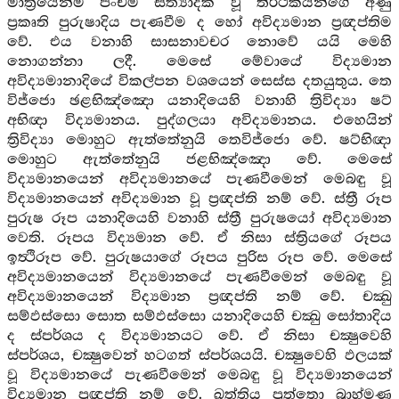
මාත්‍රයෙන්ම පංචම සත්‍යාදික වූ තීර්ථකයින්ගේ අණු
ප්‍රකෘති පුරුෂාදිය පැණවීම ද හෝ අවිද්‍යමාන ප්‍රඥප්තිම
වේ. එය වනාහි සාසනාවචර නොවේ යයි මෙහි
නොගන්නා ලදී. මෙසේ මේවායේ විද්‍යමාන
අවිද්‍යමානාදියේ විකල්පන වශයෙන් සෙස්ස දතයුතුය. තෙ
විජ්ජො ඡළභිඤ්ඤො යනාදියෙහි වනාහි ත්‍රිවිද්‍යා ෂට්
අභිඥා විද්‍යමානය. පුද්ගලයා අවිද්‍යමානය. එහෙයින්
ත්‍රිවිද්‍යා මොහුට ඇත්තේනුයි තෙවිජ්ජො වේ. ෂට්භිඥා
මොහුට ඇත්තේනුයි ජළභිඤ්ඤො වේ. මෙසේ
විද්‍යමානයෙන් අවිද්‍යමානයේ පැණවීමෙන් මෙබඳු වූ
විද්‍යමානයෙන් අවිද්‍යමාන වූ ප්‍රඥප්ති නම් වේ. ස්ත්‍රී රූප
පුරුෂ රූප යනාදියෙහි වනාහි ස්ත්‍රී පුරුෂයෝ අවිද්‍යමාන
වෙති. රූපය විද්‍යමාන වේ. ඒ නිසා ස්ත්‍රියගේ රූපය
ඉත්‍ථිරූප වේ. පුරුෂයාගේ රූපය පුරිස රූප වේ. මෙසේ
අවිද්‍යමානයෙන් විද්‍යමානයේ පැණවීමෙන් මෙබඳු වූ
අවිද්‍යමානයෙන් විද්‍යමාන ප්‍රඥප්ති නම් වේ. චක්‍ඛු
සම්ඵස්සො සොත සම්ඵස්සො යනාදියෙහි චක්‍ඛු සෝතාදිය
ද ස්පර්ශය ද විද්‍යමානයට වේ. ඒ නිසා චක්‍ෂුවෙහි
ස්පර්ශය, චක්‍ෂුවෙන් හටගත් ස්පර්ශයයි. චක්‍ෂුවෙහි ඵලයක්
වූ විද්‍යමානයේ පැණවීමෙන් මෙබඳු වූ විද්‍යමානයෙන්
විද්‍යමාන ප්‍රඥප්ති නම් වේ. ඛත්තිය පුත්තො බ්‍රාහ්මණ