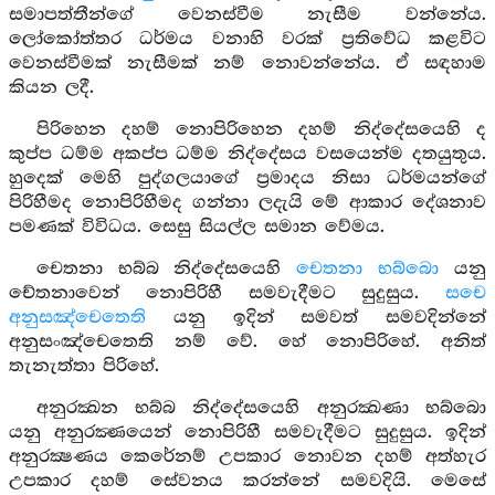
සමාපත්තීන්ගේ වෙනස්වීම නැසීම වන්නේය.
ලෝකෝත්තර ධර්මය වනාහි වරක් ප්‍රතිවේධ කළවිට
වෙනස්වීමක් නැසීමක් නම් නොවන්නේය. ඒ සඳහාම
කියන ලදී.
පිරිහෙන දහම් නොපිරිහෙන දහම් නිද්දේසයෙහි ද
කුප්ප ධම්ම අකප්ප ධම්ම නිද්දේසය වසයෙන්ම දතයුතුය.
හුදෙක් මෙහි පුද්ගලයාගේ ප්‍රමාදය නිසා ධර්මයන්ගේ
පිරිහීමද නොපිරිහීමද ගන්නා ලදැයි මේ ආකාර දේශනාව
පමණක් විවිධය. සෙසු සියල්ල සමාන වේමය.
චෙතනා භබ්බ නිද්දේසයෙහි
චෙතනා භබ්බො
යනු
චේතනාවෙන් නොපිරිහී සමවැදීමට සුදුසුය.
සචෙ
අනුසඤ්චෙතෙති
යනු ඉදින් සමවත් සමවදින්නේ
අනුසංඤ්චෙතෙති නම් වේ. හේ නොපිරිහේ. අනිත්
තැනැත්තා පිරිහේ.
අනුරක්‍ඛන භබ්බ නිද්දේසයෙහි අනුරක්‍ඛණා භබ්බො
යනු අනුරක්‍ණයෙන් නොපිරිහී සමවැදීමට සුදුසුය. ඉදින්
අනුරක්‍ෂණය කෙරේනම් උපකාර නොවන දහම් අත්හැර
උපකාර දහම් සේවනය කරන්නේ සමවදියි. මෙසේ