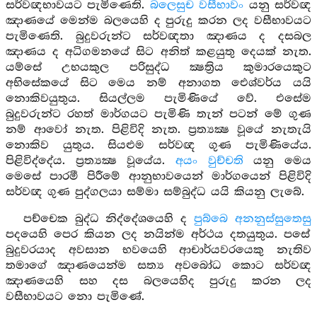
සර්වඥභාවයට පැමිණෙති.
බලෙසුච වසීභාවං
යනු සර්වඥ
ඤාණයේ මෙන්ම බලයෙහි ද පුරුදු කරන ලද වසීභාවයට
පැමිණෙති. බුදුවරුන්ට සර්වඥතා ඤාණය ද දසබල
ඤාණය ද අධිගමනයේ සිට අනිත් කළයුතු දෙයක් නැත.
යම්සේ උභයකුල පරිසුද්ධ ක්‍ෂත්‍රිය කුමාරයෙකුට
අභිසේකයේ සිට මෙය නම් අනාගත ඓශ්වර්ය යයි
නොකිවයුතුය. සියල්ලම පැමිණියේ වේ. එසේම
බුදුවරුන්ට රහත් මාර්ගයට පැමිණි තැන් පටන් මේ ගුණ
නම් ආවෝ නැත. පිළිවිදි නැත. ප්‍රත්‍යක්‍ෂ වූයේ නැතැයි
නොකිව යුතුය. සියළුම සර්වඥ ගුණ පැමිණියේය.
පිළිවිද්දේය. ප්‍රත්‍යක්‍ෂ වූයේය.
අයං වුච්චති
යනු මෙය
මෙසේ පාරමී පිරීමේ ආනුභාවයෙන් මාර්ගයෙන් පිළිවිදි
සර්වඥ ගුණ පුද්ගලයා සම්මා සම්බුද්ධ යයි කියනු ලැබේ.
පච්චෙක බුද්ධ නිද්දේශයෙහි ද
පුබ්බෙ අනනුස්සුතෙසු
පදයෙහි පෙර කියන ලද නයින්ම අර්ථය දතයුතුය. පසේ
බුදුවරයාද අවසාන භවයෙහි ආචාර්යවරයෙකු නැතිව
තමාගේ ඤාණයෙන්ම සත්‍ය අවබෝධ කොට සර්වඥ
ඤාණයෙහි සහ දස බලයෙහිද පුරුදු කරන ලද
වසීභාවයට නො පැමිණේ.