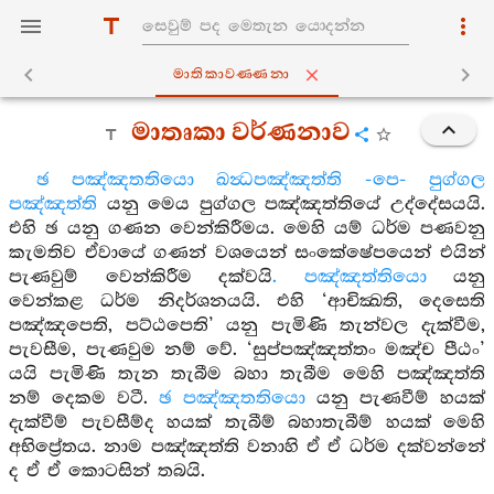
මාතිකාවණ‍්ණනා
මාතෘකා වර්ණනාව
ඡ පඤ්ඤතතියො ඛන්‍ධපඤ්ඤත්ති -පෙ- පුග්ගල
පඤ්ඤත්ති
යනු මෙය පුග්ගල පඤ්ඤත්තියේ උද්දේසයයි.
එහි ඡ යනු ගණන වෙන්කිරීමය. මෙහි යම් ධර්ම පණවනු
කැමතිව ඒවායේ ගණන් වශයෙන් සංකේෂේපයෙන් එයින්
පැණවුම් වෙන්කිරීම දක්වයි
. පඤ්ඤත්තියො
යනු
වෙන්කළ ධර්ම නිදර්ශනයයි. එහි ‘ආචික්‍ඛති, දෙසෙති
පඤ්ඤපෙති, පට්ඨපෙති’ යනු පැමිණි තැන්වල දැක්වීම,
පැවසීම, පැණවුම නම් වේ. ‘සුප්පඤ්ඤත්තං මඤ්ච පීඨං’
යයි පැමිණි තැන තැබීම බහා තැබීම මෙහි පඤ්ඤත්ති
නම් දෙකම වටී.
ඡ පඤ්ඤතතියො
යනු පැණවීම් හයක්
දැක්වීම් පැවසීම්ද හයක් තැබීම් බහාතැබීම් හයක් මෙහි
අභිප්‍රේතය. නාම පඤ්ඤත්ති වනාහි ඒ ඒ ධර්ම දක්වන්නේ
ද ඒ ඒ කොටසින් තබයි.