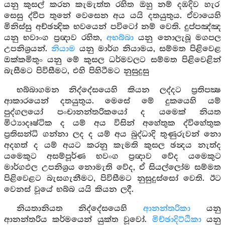
යනු කුසල් කරන කැමැත්ත රහිත ඔහු නම් දඹදිව හැර
සෙසු ද්වීප තුනේ වෙසෙන අය යයි දතයුතුය. ඒවායෙහි
මිනිස්සු අච්ඡන්‍දික භවයෙන් පවිටෝ නම් වෙති. දුප්පඤ්ඤ
යනු භවාංග ප්‍රඥාව රහිත,
අභබ්බා
යනු නොලැබූ මගපල
උපනිශ්‍රයන්.
නියාම
යනු මාර්ග නියාමය, සම්මත පිළිවෙළ
ඔක්කමිතුං යනු මේ කුසල ධර්මවලට සම්මත පිළිවෙළින්
බැසීමට පිවිසීමට, එහි පිහිටීමට නුසුදුසු
භබ්බාගමන නිද්දේසයෙහි කියන ලද්දට ප්‍රතිපක්‍ෂ
ආකාරයෙන් දතයුතුය. මෙසේ මේ දුකයෙහි යම්
පුද්ගලයෝ පංචානන්තරිකයෝ ද යමෙක් නියත
මිථ්‍යාදෘෂ්ටික ද යම් අය විසින් අහේතුක ද්විහේතුක
ප්‍රතිසන්ධි ගන්නා ලද ද යම් අය බුද්ධාදි තුණුරුවන් නො
අදහත් ද යම් අයට කරනු කැමති කුසල ඡන්‍දය නැත්ද
යමෙකුට අසම්පූර්ණ භවංග ප්‍රඥාව වේද යමෙකුට
මාර්ගඵල උපනිශ්‍රය නොමැති වේද, ඒ සියල්ලෝම සම්මත
පිළිවෙළට බැසගැනීමට, පිවිසීමට නුසුදුස්සෝ වෙති. ඊට
වෙනස් වූයේ භබ්බ යයි කියන ලදී.
නියතානියත නිද්දේසයෙහි
ආනන්තරිකා
යනු
ආනන්තරිය කර්මයෙන් යුක්ත වූවෝ.
මිච්ඡාදිට්ඨිකා
යනු