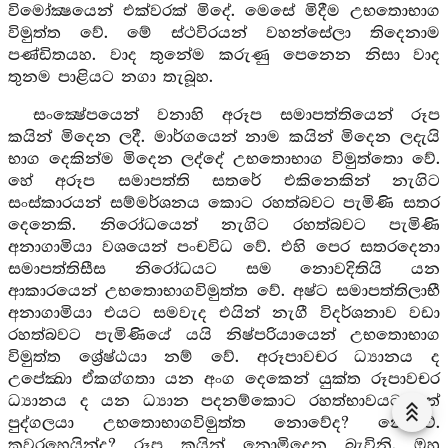
විමෝක්‍ෂයෙන් එක්වරක් මිදේ. මෙසේ මිදීම උභතොභාග
විමුත්ත වේ. මේ ස්ථවිරයන් වහන්සේලා තිදෙනාම
පණ්ඩිතයහ. වාද තුනේම කරුණු පෙනෙන නිසා වාද
තුනම පාළියට නගා තැබූහ.
සංක්‍ෂේපයෙන් වනාහි අරූප සමාපත්තියෙන් රූප
කයින් මිදෙන ලදී. මාර්ගයෙන් නාම කයින් මිදෙන ලදැයි
භාග දෙකින්ම මිදෙන ලද්දේ උභතොභාග විමුත්තො වේ.
හේ අරූප සමාපත්ති සතරේ එකිනෙකින් නැගිට
සංස්කාරයන් සම්මර්ශනය කොට රහත්බවට පැමිණි සතර
දෙනෙකි. නිරෝධයෙන් නැගිට රහත්බවට පැමිණි
අනාගාමියා වශයෙන් පංචවිධ වේ. එහි පෙර සතරදෙනා
සමාපත්තිසීස නිරෝධයට සම නොවදිතියි යන
ආකාරයෙන් උභතොභාගවිමුත්ත වේ. අෂ්ට සමාපත්තිලාභී
අනාගාමියා එයට සමවැද එයින් නැගී විදර්ශනාව වඩා
රහත්බවට පැමිණියේ යයි නිෂ්පරියායෙන් උභතොභාග
විමුත්ත ශ්‍රේෂ්ඨයා නම් වේ. අරූපාවචර ධ්‍යානය ද
උපේක්‍ඛා ඒකග්ගතා යන අංග දෙකෙන් යුක්ත රූපාවචර
ධ්‍යානය ද යන ධ්‍යාන පදනම්කොට රහත්භාවයට පත්
පුද්ගලයා උභතොභාගවිමුත්ත නොවේද? නොවේ.
කවරහෙයින්ද? රූප කයින් නොමිදෙන බැවිනි. ඔහු