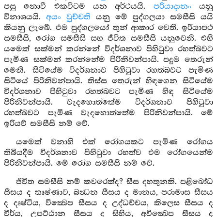
පසු නොවී එකවිටම යන අර්ථයයි.
පරියාදානං
යනු
විනාශයයි.
අයං වුච්චති
යනු මේ පුද්ගලයා සමසීසි යයි
කියනු ලැබේ. එම පුද්ගලයෝ තුන් ආකාර වෙති. ඉරියාපථ
සමසීසි, රෝග සමසීසි සහ ජීවිත සමසීසි යනුවෙනි. එහි
යමෙක් සක්මන් කරන්නේ විදර්ශනාව පිහිටුවා රහත්බවට
පැමිණ සක්මන් කරන්නේම පිරිනිවන්පායි. පදුම තෙරුන්
මෙනි. සිටියේම විදර්ශනාව පිහිටුවා රහත්බවට පැමිණ
සිටියේ පිරිනිවන්පායි. තිස්ස තෙරුන් හිඳගෙන සිටියේම
විදර්ශනාව පිහිටුවා රහත්බවට පැමිණ හිඳ සිටියේම
පිරිනිවන්පායි. වැදහොත්තේම විදර්ශනාව පිහිටුවා
රහත්බවට පැමිණ වැදහොත්තේම පිරිනිවන්පායි. මේ
ඉරියව් සමසීසි නම් වේ.
යමෙක් වනාහි එක් රෝගයකට පැමිණ රෝගය
තිබියදීම විදර්ශනාව පිහිටුවා රහත්ව එම රෝගයෙන්ම
පිරිනිවන්පායි. මේ රෝග සමසීසි නම් වේ.
ජීවිත සමසීසි නම් කවරෙක්ද? සීස දහතුනකි. පළිබෝධ
සීසය ද තෘෂ්ණාව, බන්‍ධන සීසය ද මානය, පරාමාස සීසය
ද දෘෂ්ටිය, වික්‍ඛෙප සීසය ද උද්ධච්චය, කිලෙස සීසය ද
වීර්ය, උපට්ඨාන සීසය ද සිහිය, අවික්‍ඛෙප සීසය ද