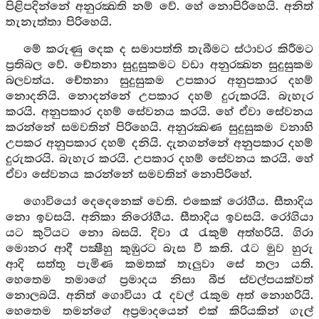
පිළිපදින්නේ අනුරක්‍ඛති නම් වේ. හේ නොපිරිහෙයි. අනිත්
තැනැත්තා පිරිහෙයි.
මේ කරුණු දෙක ද සමාපත්ති තැබීමට ස්ථාවර කිරීමට
ප්‍රතිබල වේ. චේතනා සුදුසුකමට වඩා අනුරක්‍ඛන සුදුසුකම
බලවත්ය. චේතනා සුදුසුකම උපකාර අනුපකාර දහම්
නොදනියි. නොදන්නේ උපකාර දහම් දුරුකරයි. බැහැර
කරයි. අනුපකාර දහම් සේවනය කරයි. හේ ඒවා සේවනය
කරන්නේ සමවතින් පිරිහෙයි. අනුරක්‍ඛණ සුදුසුකම වනාහි
උපකර අනුපකාර දහම් දනියි. දැනගන්නේ අනුපකාර දහම්
දුරුකරයි. බැහැර කරයි. උපකාර දහම් සේවනය කරයි. හේ
ඒවා සේවනය කරන්නේ සමවතින් නොපිරිහේ.
ගොවියෝ දෙදෙනෙක් වෙති. එකෙක් රෝගීය. සීතාදිය
නො ඉවසයි. අනිකා නිරෝගීය. සීතාදිය ඉවසයි. රෝගියා
යට කුටියට නො බසයි. දිවා රෑ රැකුම් අත්හරියි. ගිරා
මොනර ආදී පක්‍ෂීහු කුඹුරට බැස වී කති. රෑට මුව හුරු
ආදි සත්තු පැමිණ කමතක් තැලුවා සේ තලා යති.
හෙතෙම තමාගේ ප්‍රමාදය නිසා බීජ ස්වල්පයක්වත්
නොලබයි. අනිත් ගොවියා රෑ දවල් රැකුම අත් නොහරියි.
හෙතෙම තමන්ගේ අප්‍රමාදයෙන් එක් කිරියකින් ගැල්