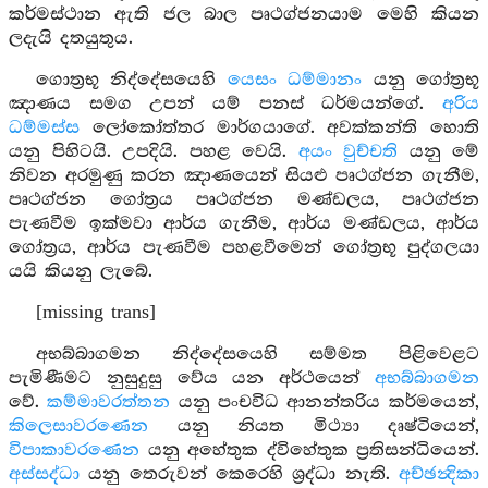
කර්මස්ථාන ඇති ජල බාල පෘථග්ජනයාම මෙහි කියන
ලදැයි දතයුතුය.
ගොත්‍රභූ නිද්දේසයෙහි
යෙසං ධම්මානං
යනු ගෝත්‍රභූ
ඤාණය සමග උපන් යම් පනස් ධර්මයන්ගේ.
අරිය
ධම්මස්ස
ලෝකෝත්තර මාර්ගයාගේ. අවක්කන්ති හොති
යනු පිහිටයි. උපදියි. පහළ වෙයි.
අයං වුච්චති
යනු මේ
නිවන අරමුණු කරන ඤාණයෙන් සියළු පෘථග්ජන ගැනීම,
පෘථග්ජන ගෝත්‍රය පෘථග්ජන මණ්ඩලය, පෘථග්ජන
පැණවීම ඉක්මවා ආර්ය ගැනීම, ආර්ය මණ්ඩලය, ආර්ය
ගෝත්‍රය, ආර්ය පැණවීම පහළවීමෙන් ගෝත්‍රභූ පුද්ගලයා
යයි කියනු ලැබේ.
[missing trans]
අභබ්බාගමන නිද්දේසයෙහි සම්මත පිළිවෙළට
පැමිණීමට නුසුදුසු වේය යන අර්ථයෙන්
අභබ්බාගමන
වේ.
කම්මාවරත්තන
යනු පංචවිධ ආනන්තරිය කර්මයෙන්,
කිලෙසාවරණෙන
යනු නියත මිථ්‍යා දෘෂ්ටියෙන්,
විපාකාවරණෙන
යනු අහේතුක ද්විහේතුක ප්‍රතිසන්ධියෙන්.
අස්සද්ධා
යනු තෙරුවන් කෙරෙහි ශ්‍රද්ධා නැති.
අච්ඡන්‍දිකා