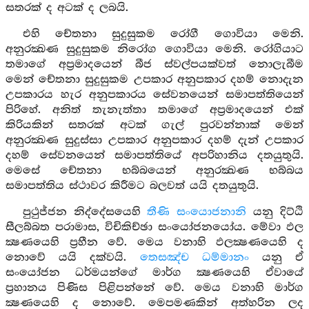
සතරක් ද අටක් ද ලබයි.
එහි චේතනා සුදුසුකම රෝගී ගොවියා මෙනි.
අනුරක්‍ඛණ සුදුසුකම නිරෝග ගොවියා මෙනි. රෝගියාට
තමාගේ අප්‍රමාදයෙන් බීජ ස්වල්පයක්වත් නොලැබීම
මෙන් චේතනා සුදුසුකම උපකාර අනුපකාර දහම් නොදැන
උපකාරය හැර අනුපකාරය සේවනයෙන් සමාපත්තියෙන්
පිරිහේ. අනිත් තැනැත්තා තමාගේ අප්‍රමාදයෙන් එක්
කිරියකින් සතරක් අටක් ගැල් පුරවන්නාක් මෙන්
අනුරක්‍ඛණ සුදුස්සා උපකාර අනුපකාර දහම් දැන් උපකාර
දහම් සේවනයෙන් සමාපත්තියේ අපරිහානිය දතයුතුයි.
මෙසේ චේතනා භබ්බයෙන් අනුරක්‍ඛණ භබ්බය
සමාපත්තිය ස්ථාවර කිරීමට බලවත් යයි දතයුතුයි.
පුථුජ්ජන නිද්දේසයෙහි
තීණි සංයොජනානි
යනු දිට්ඨි
සීලබ්බත පරාමාස, විචිකිච්ඡා සංයෝජනයෝය. මේවා ඵල
ක්‍ෂණයෙහි ප්‍රහීන වේ. මෙය වනාහි ඵලක්‍ෂණයෙහි ද
නොවේ යයි දක්වයි.
තෙසඤ්ච ධම්මානං
යනු ඒ
සංයෝජන ධර්මයන්ගේ මාර්ග ක්‍ෂණයෙහි ඒවායේ
ප්‍රහානය පිණිස පිළිපන්නේ වේ. මෙය වනාහි මාර්ග
ක්‍ෂණයෙහි ද නොවේ. මෙපමණකින් අත්හරින ලද