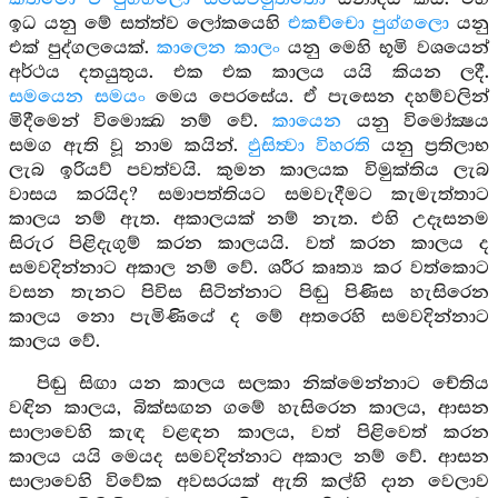
ඉධ යනු මේ සත්ත්ව ලෝකයෙහි
එකච්චො පුග්ගලො
යනු
එක් පුද්ගලයෙක්.
කාලෙන කාලං
යනු මෙහි භූමි වශයෙන්
අර්ථය දතයුතුය. එක එක කාලය යයි කියන ලදී.
සමයෙන සමයං
මෙය පෙරසේය. ඒ පැසෙන දහම්වලින්
මිදීමෙන් විමොක්‍ඛ නම් වේ.
කායෙන
යනු විමෝක්‍ෂය
සමග ඇති වූ නාම කයින්.
ඵුසිත්‍වා විහරති
යනු ප්‍රතිලාභ
ලැබ ඉරියව් පවත්වයි. කුමන කාලයක විමුක්තිය ලැබ
වාසය කරයිද? සමාපත්තියට සමවැදීමට කැමැත්තාට
කාලය නම් ඇත. අකාලයක් නම් නැත. එහි උදෑසනම
සිරුර පිළිදැගුම් කරන කාලයයි. වත් කරන කාලය ද
සමවදින්නාට අකාල නම් වේ. ශරීර කෘත්‍ය කර වත්කොට
වසන තැනට පිවිස සිටින්නාට පිඬු පිණිස හැසිරෙන
කාලය නො පැමිණියේ ද මේ අතරෙහි සමවදින්නාට
කාලය වේ.
පිඬු සිඟා යන කාලය සලකා නික්මෙන්නාට චේතිය
වඳින කාලය, බික්සඟන ගමේ හැසිරෙන කාලය, ආසන
සාලාවෙහි කැඳ වළඳන කාලය, වත් පිළිවෙත් කරන
කාලය යයි මෙයද සමවදින්නාට අකාල නම් වේ. ආසන
සාලාවෙහි විවේක අවසරයක් ඇති කල්හි දාන වෙලාව