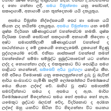
වනාහී ක්‍ෂීණ නොවූ ආශ්‍රවයන් නැත. එනිසා උන්වහන්සේ
ද නො ගන්නා ලදී.
සමය විමුත්තො
යනු සෝවාන්,
සකෘදාගාමී, අනාගාමී යන තුන්දෙනාම යයි දතයුතුය.
අසමය විමුත්ත නිද්දේසයෙහි පෙර හා සමාන යයි
කියන ලද නයින්ම දතයුතුය.
අසමය විමුත්තො
යන මෙහි
ශුෂ්ක විදර්ශන ක්‍ෂීණාශ්‍රවයන් වහන්සේටම නමකි. ශුෂ්ක
විදර්ශක වනාහි සෝවාන් සකදාගාමි අනාගාමී තිදෙනා ද
අෂ්ට සමාපත්තිලාභී ක්‍ෂීණාශ්‍රවයන් වහන්සේ ද
පෘථග්ජනයා ද මේ දුකයෙහි නොලැබෙති. දුකයෙන් මිදුණු
පුද්ගලයෝම වෙති. එනිසා ශාස්තෲන් වහන්සේ තමන්
වහන්සේගේ සම්මා සම්බුද්ධ සුබුද්ධතාවෙන් යට ගන්නා
ලද්ද ද නොගන්නා ලද්ද ද එකතුකොට පිට පෙරළිය සමග
පාළියට නගන්නේ,
සබ්බෙපි අරිය පුග්ගලා
යනාදිය කීහ.
එහි අරියෙ විමොක්‍ඛෙ යනු කෙලෙසුන්ගෙන් දුරු වූ බැවින්
ආර්ය සංඛ්‍යාවට පැමිණි කල්හි ලෝකෝත්තර විමෝක්‍ෂයේ
මෙය කියන ලද්දේ වේ. බාහිර වූ අෂ්ට සමාපත්ති
සමවදින්නාට සමය ද අසමය ද ඇත. මාර්ග
විමෝක්‍ෂයෙන් මිදෙන්නාට සමය හෝ අසමය හෝ නැත.
යමෙකුට ශ්‍රද්ධාව බලවත් වේද, විදර්ශනාව ද අරඹන
ලද්දේ ඔහු යනවිට සිටින විට හිඳගන්නා විට සයනය