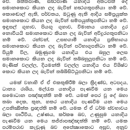
වේ. ඡත්තපාණී, සත්‍ථපාණී යනාදිය අතටපත් දේ
සමානකොට කියන ලද බැවින් හත්‍ථගතූපනියා නම් වේ.
කොඬොල් ඇති, පර්වතය, ඔටුණු ඇති ආදිය සම්ප්‍රයුක්ත
සමානකොට කියන ලද බැවින් සම්පයුත්තූපනිධා නම් වේ.
ඉඳුසල් ගුහාව, පියඟු ගුහාව, විමානය යනාදිය දුර
නොවීයයි සමානකොට කියන ලද බැවින් අවිදූරගතුපනිධා
නම් වේ. රන්වන්, උසභගාමී යනාදිය ප්‍රතිභාගය
සමානකොට කියන ලද බැවින් පටිභාගුපනිධා නම් වේ.
පියුම් විල, බමුණුගම යනාදිය එය බහුල ලෙස
සමානකොට කියන ලද බැවින් තබ්බහුලූපනිධා නම් වේ.
මැණික් වලල්ල, දියමන්ති වලල්ල යනාදිය එය විශිෂ්ට
කොට කියන ලද බැවින් තබ්බිසිට්ඨූපනිධා නම් වේ.
යමක් වනාහි ඒ ඒ එකතුකිරීම් බලා ත්‍රිදණ්ඩ, අටපදය,
ධාන්‍ය රාශිය, මල්රැස යනාදිය පැණවීම යන මෙය
සමොධාන පඤ්ඤත්ති නම් වේ. යමක් පෙර වූ දේ බහා
තබා දෙක, තුන, හතර යනාදිය පැණවීම යන මෙය
උපනික්‍ඛිත්ත ප්‍රඥප්ති නම් වේ. යමක ඒ ඒ ධර්ම ස්වභාවය
බලා පෘථිවිය, උෂ්ණය, කර්කෂ බව, උණුසුම යනාදිය
පැණවීම යන මෙය තජ්ජාපඤ්ඤත්ති නම් වේ. යමක
පරම්පරාව කැඩුණු බව අපේක්‍ෂාකොට අසූව, අනූව