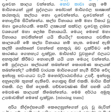
දැවෙන කාලය වන්නේය.
නෙව තාවා
යනු මේ
මාර්ගයෙන් යුත් පුද්ගලයා සෝවාන් මාර්ගඵල සාක්‍ෂාත්
කරනතුරු කල්පය නො දැවෙන්නේය. දැවෙන්නේ ද
නොදැවීම සිටින්නේය. කල්ප විනාශය නම් මහා විකාර වූ
මහා ප්‍රයෝගයකි. කෝටි ලක්‍ෂයක් සක්වල දැවෙනු ලබන
වශයෙන් මහා ලෝක විනාශයයි. මෙයද මෙසේ මහා
විනාශය නවතින්නේ යයි කියයිද? සාසනය පවතින
කාලයෙහි මේ කල්ප විනාශය නම් නැත. මෙසේ ඇති
කල්හි ශාස්තෲන් වහන්සේ අනතුරු බව දැක්වීමට මේ
කාරණය ගෙනහැර දැක්වූහ. මාර්ගස්ථ වූවහුගේ ඵලයට
අනතුරක් කිරීමට නොහැකි යයි යන මෙයද වන්නේය.
මේ පුද්ගලයා කල්පයක් තබන්නේ කොපමණ කාලයක්
තබන්නේද? යම්කිසි වාරයක මාර්ගයෙන් නැගී සිටීම වේද
ඉන්පසු භවංගයට වැටී මනෝද්වාරාවජ්ජය උපදී. ඉන්පසු
අනුලෝම තුනක් ඇතිවේ. ගොත්‍රභූ සිත් එකකි. මාර්ග සිත්
එකකි. ඵල සිත් දෙකකි. පච්චවෙක්‍ඛණ සිත් පහකි යයි
මෙපමණ කාලයක් තිබෙන්නේය. මෙම අර්ථය අමුතු
උපමාවකින් මෙසේ දැක්වූහ. [missing trans]
අරිය නිද්දේසයෙහි කෙලෙසුන්ගෙන් දුරු වූ බැවින්