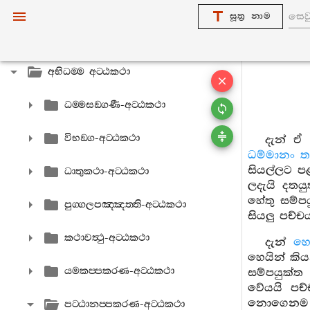
විනය අට‍්ඨකථා
සූත්‍ර නාම
සුත‍්ත අට‍්ඨකථා
අභිධම‍්ම අට‍්ඨකථා
ධම‍්මසඞ‍්ගණී-අට‍්ඨකථා
විභඞ‍්ග-අට‍්ඨකථා
දැන් ඒ 
ධම්මානං ත
සියල්ලට පළ
ධාතුකථා-අට‍්ඨකථා
ලදැයි දතය
හේතු සම්ප
පුග‍්ගලපඤ‍්ඤත‍්ති-අට‍්ඨකථා
සියලු පච්
කථාවත්‍ථු-අට‍්ඨකථා
දැන්
හෙ
හෙයින් කි
යමකප‍්පකරණ-අට‍්ඨකථා
සම්පයුක්ත
වේයයි පච්
නොගෙනම යම
පට‍්ඨානප‍්පකරණ-අට‍්ඨකථා