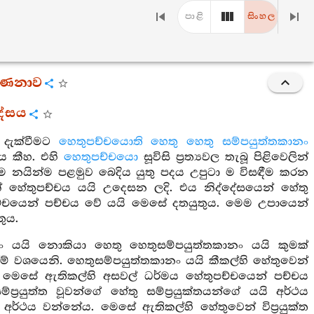
පාළි
සිංහල
ර්ණනාව
දේසය
ට දැක්වීමට
හෙතුපච්චයොති හෙතු හෙතු සම්පයුත්තකානං
ය කීහ. එහි
හෙතුපච්චයො
සූවිසි ප්‍රත්‍යවල තැබූ පිළිවෙලින්
 මෙම නයින්ම පළමුව බෙදිය යුතු පදය උපුටා ම විසඳීම කරන
් හේතුපච්චය යයි උදෙසන ලදි. එය නිද්දේසයෙන් හේතු
ච්චයෙන් පච්චය වේ යයි මෙසේ දතයුතුය. මෙම උපායෙන්
ුය.
 යයි නොකියා හෙතු හෙතුසම්පයුත්තකානං යයි කුමක්
ම් වශයෙනි. හෙතුසම්පයුත්තකානං යයි කීකල්හි හේතුවෙන්
. මෙසේ ඇතිකල්හි අසවල් ධර්මය හේතුපච්චයෙන් පච්චය
ුත්ත වූවන්ගේ හේතු සම්ප්‍රයුක්තයන්ගේ යයි අර්ථය
අර්ථය වන්නේය. මෙසේ ඇතිකල්හි හේතුවෙන් විප්‍රයුක්ත