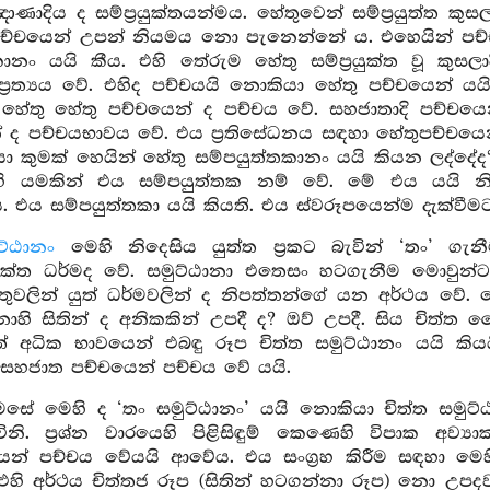
ඤාණාදිය ද සම්ප්‍රයුක්තයන්මය. හේතුවෙන් සම්ප්‍රයුත්ත කු
යයි පච්චයෙන් උපන් නියමය නො පැනෙන්නේ ය. එහෙයින් පච
්තකානං යයි කීය. එහි තේරුම හේතු සම්ප්‍රයුක්ත වූ කුස
න් ප්‍රත්‍යය වේ. එහිද පච්චයයි නොකියා හේතු පච්චයෙන් 
හේතු හේතු පච්චයෙන් ද පච්චය වේ. සහජාතාදි පච්චයෙන
 ද පච්චයභාවය වේ. එය ප්‍රතිසේධනය සඳහා හේතුපච්චයෙන්
 කුමක් හෙයින් හේතු සම්පයුත්තකානං යයි කියන ලද්දේද?
හි යමකින් එය සම්පයුත්තක නම් වේ. මේ එය යයි නිද්ද
. එය සම්පයුත්තකා යයි කියති. එය ස්වරූපයෙන්ම දැක්වීම
ට්ඨානං
මෙහි නිදෙසිය යුත්ත ප්‍රකට බැවින් ‘තං’ 
‍රයුක්ත ධර්මද වේ. සමුට්ඨානා එතෙසං හටගැනීම මොවුන
ුවලින් යුත් ධර්මවලින් ද නිපත්තන්ගේ යන අර්ථය වේ. මෙ
ාහි සිතින් ද අනිකකින් උපදී ද? ඔව් උපදී. සිය චිත
ේ අධික භාවයෙන් එබඳු රූප චිත්ත සමුට්ඨානං යයි කියය
සහජාත පච්චයෙන් පච්චය වේ යයි.
ෙසේ මෙහි ද ‘තං සමුට්ඨානං’ යයි නොකියා චිත්ත සමුට්
ිනි. ප්‍රශ්න වාරයෙහි පිළිසිඳුම් කෙණෙහි විපාක අව්
ෙන් පච්චය වේයයි ආවේය. එය සංග්‍රහ කිරීම සඳහා මෙහි
 එහි අර්ථය චිත්තජ රූප (සිතින් හටගන්නා රූප) නො උපද