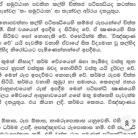
සමුට්ඨාන පවතින කල්හි චිත්තජ පටිසන්‍ධියද කටත්තා
ැන්වල ‘තං සමුට්ඨාන’ ආ තැන්වල අර්ථය දතයුතුය.
ොපවත්නා කල්හි පටිසන්‍ධියෙහි කම්මජ රූපයන්ගේ චිත්ත
ී. සිත් වශයෙන් ඉපදීම ද සිටීමද වේ. ඒ ක්‍ෂණයෙහි සිත
ෝ සිටීමට හෝ නොහැකි වේ. එහෙයින්ම කීහ. ‘විඤ්ඤාණ
වේ’ යයි පැවතීම වනාහි ඒවායේ සිත විද්‍යමාන වූ කල්හිද
ල්හිද නිරෝධයට පැමිණෙන්නන්ගේ ඉපදීමය.
 කුමක් නිසාද? කර්ම වේගයෙන් බහා තැබීමද වස්තු තුන
ෙර නූපන් වස්තුක බවද නොපිහිටි වස්තු යයි දුර්වල වේ.
හැකි මෙන් රූප ඉපදවීමට නොහැකි වේ. කර්මජ රූපම චිත්ත
 සිටියි. කර්මය වනාහි කුඹුර හා සමානය. කෙලෙස් ජනය
නුභාවයෙන් රුක් ඉපදීම මෙන් පටිසන්ධි ක්‍ෂණයෙහි
ජලය මේවායේ ආනුභාවයෙන් ගසේ මතු මත්තෙහි පැවැත්ම
ි දතයුතුය. එය කියන ලදි. කර්මය කෙතය. විඤ්ඤාණය
 ඕකාස, රූප ඕකාස, නාමරූපොකාස යනුවෙනි. එහි අරූප
ූප ධර්මම උපදී. අසඤ්ඤභවය රූපොකාස නමි. එහි පටිසන්‍ධි
ාමරූපෝකාස නමි. එහි වස්තු රූප පමණක් පටිසන්ධියෙන්