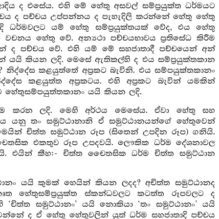
සලාදිය ද එසේය. එහි මේ හේතු අසවල් සම්ප්‍රයුක්ත ධර්මයට
්චය ද පච්චය උප්පන්නය ද පැහැදිලි කරන්නේ හේතු හේතු
ලාදි ධර්මවලට යම් හේතු සම්ප්‍රයුක්තයක් වේද, එය හේතු
යයි වචනය හේතු වේ. අන්‍යථා පච්චයභාවය ප්‍රතිසේධ කිරීම
් ද පච්චය වේ. එහි යම් මේ සහජාතාදී පච්චයෙන් අන්
 යයි කියන ලදි. මෙසේ ඇතිකල්හි ද එය සම්ප්‍රයුක්තකාන
 නිද්දේස කළයුත්තේ අප්‍රකට බැවිනි. එය සම්පයුක්තකානං
ේස කළයුත්ත අප්‍රකටය. එහි අප්‍රකට බැවින් යමකින්
ට හේතුසම්පයුත්තකානං යයි කියන ලදි.
ගැනීම කරන ලදි. මෙහි අර්ථය මෙසේය. ඒවා හේතු සහ
්ටය යනු තං සමුට්ඨානානි ඒ සමුට්ඨානයන්ගේ හේතුවෙන්
යින් චිත්ත සමුට්ඨාන රූප (සිතෙන් උපදින රූප) ගනියි.
්ත චෛතසික එකතුව රූප උපදවයි. ලෞකික ධර්ම දේශනාවල
ි. එයින් කීහ:- චිත්ත චෛතසික ධර්ම චිත්ත සමුට්ඨාන
ඨානං යයි කුමක් හෙයින් කියන ලදද? අචිත්ත සමුට්ඨානද
‍යාකෘත හේතුසම්ප්‍රයුක්ත ස්කන්ධවලට කටත්ත රූපවලට ද
 ‘චිත්ත සමුට්ඨානං’ යයි නොකියා ‘තං සමුට්ඨානං’ යයි
වන්නේ ද ඒ හේතු හේතුවලින් යුත් ධර්ම සහජාතාදි පච්චය