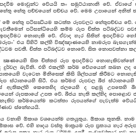
දවීම මොවුන්ට වේයයි තං සමුට්ඨානානි වේ. ඒවායේ ඒ 
හේතු හේතු පච්චයෙන් පච්චය වේ. මෙම උපායෙන් අනිත් ත
 මේ හේතු පටිසන්‍ධියම කටත්ත රූපවලට හේතුපච්චය වේ. න
පැවතීමෙන් පටිසන්ධියෙහි කම්ම රූප චිත්ත පටිබද්ධව පවත
 ඉපදවීමට නොහැකි වේ. ඒවාද හැර සිතින් ඉපදවීමට හ
රූපං’ එය පිහිටි කල්හි විඤ්ඤාණයෙහි නාමරූප බැසගැන්ම 
ද්ධවම පවතී. චිත්ත පටිබද්ධව නොවේ. සිත නොපවත්නා ක
ධි ක්‍ෂණයෙහි සිත චිත්තජ රූප ඉපදවීමට නොහැකිවන්නේ
ද දුර්වල බැවිනි. එහි එකල්හි කර්ම වේගයෙන් තබන ලද ප
්‍රපාතයෙහි වැටෙන මිනිසෙක් කිසි ශිල්පයක් කිරීමට නො
රූප ස්ථානයෙහි සිටී. එය කර්මජ රූපවල බීජ ස්ථානයෙහි
ේ ඇතිකල්හි කෙතෙහිද ජලයෙහි ද පළමු උපතෙහි බීජා
ාවයෙන් රූපකායේ උපත වේ. බීජය නැති කල්හිද පොළොව 
 නැතිව කර්මයෙන්ම කටත්තා රූපයන්ගේ පැවැත්ම වේයය
ෂ්ණාව ස්නේහයයි.
ථය වනාහි ඕකාශ වශයෙන්ම ගතයුතුය. ඕකාශ තුනකි. නාම
ාස වේ. එහි හෘදය වස්තු මාත්‍රයම රූප ප්‍රත්‍යය හැර අර
 අරූප ප්‍රත්‍ය හැර රූප ධර්මම උපදී. පංචවෝකාර භව න