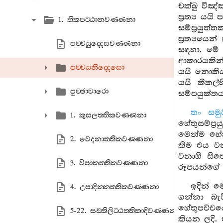
චක්ඛු විඤ්
ප්‍රත්‍ය 
1. තිකපට‍්ඨානවණ‍්ණනා
සම්ප්‍රයුත
ප්‍රත්‍යයෙ
පච‍්චයුද‍්දෙසවණ‍්ණනා
සඳහා. මේ 
ආකාරයකින්
පච‍්චයනිද‍්දෙසො
යයි නොකියා
යයි කීකල්
පුච‍්ඡාවාරො
සම්පයුක්තය
තං සමු
1. කුසලත‍්තිකවණ‍්ණනා
හේතුසම්ප්
මෙන්ම හේත
2. වෙදනාත‍්තිකවණ‍්ණනා
කිම එය වන
වනාහි සිත
3. විපාකත‍්තිකවණ‍්ණනා
රූපයන්ගේ 
ඉදින් ම
4. උපාදින‍්නත‍්තිකවණ‍්ණනා
ගන්නා බැව
හේතුපච්චය
5-22. සඞ‍්කිලිට‍්ඨත‍්තිකාදිවණ‍්ණනා
කියන ලදි.