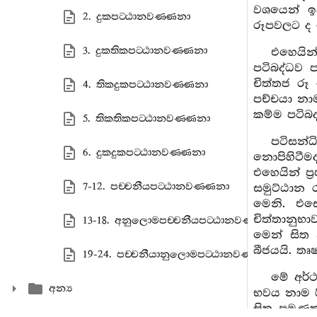
වශයෙන් ඉප
2. දුකපට‍්ඨානවණ‍්ණනා
රූපවලට ද 
3. දුකතිකපට‍්ඨානවණ‍්ණනා
එහෙයින්
පටිබද්ධව 
චිත්තජ රූ
4. තිකදුකපට‍්ඨානවණ‍්ණනා
පච්චයා නාම
කම්ම පටිබ
5. තිකතිකපට‍්ඨානවණ‍්ණනා
පටිසන්
6. දුකදුකපට‍්ඨානවණ‍්ණනා
නොපිහිටීම
එහෙයින් ප
7-12. පච‍්චනීයපට‍්ඨානවණ‍්ණනා
සමුට්ඨාන 
මෙනි. එස
චිත්තානුභ
13-18. අනුලොමපච‍්චනීයපට‍්ඨානවණ‍්ණනා
මෙන් සිත
බීජයයි. තෘ
19-24. පච‍්චනීයානුලොමපට‍්ඨානවණ‍්ණනා
මේ අර්
අන්‍ය
භවය නාම ඕක
සිත පමණක්