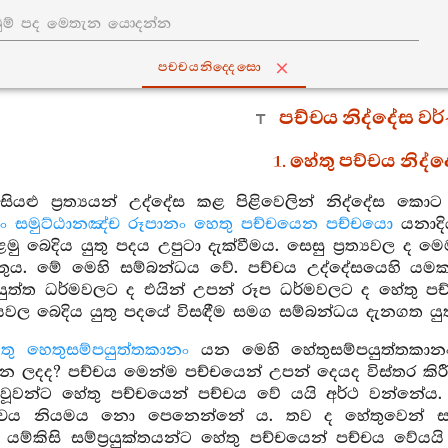
පච‍්චයනිද‍්දෙසො
පච්චය නිද්දේස ව
1. හේතු පච්චය නිද්
සියළු ප්‍රත්‍යයන් උද්දේස කළ පිළිවෙලින් නිද්දේස කො
ං සමුට්ඨානඤ්ච රූපානං හෙතු පච්චයෙන පච්චයො
යනාදි
මු බෙදිය යුතු පදය උපුටා දැක්වීමය. සෙසු ප්‍රත්‍යවල ද
ුතුය. මේ මෙහි සම්බන්ධය වේ. පච්චය උද්දේසයෙහි යමක
යුත්ත ධර්මවලට ද එයින් උපන් රූප ධර්මවලට ද හේතු ප
චයවල බෙදිය යුතු පදයේ විසඳීම සමග සම්බන්ධය දැනගත යුත
තු හෙතුසම්පයුත්තකානං
යන මෙහි හේතුසම්පයුත්තකානං
යන ලදද? පච්චය මෙන්ම පච්චයෙන් උපන් දෙයද විස්තර කිරී
 වූවන්ට හේතු පච්චයෙන් පච්චය වේ යයි අර්ථ වන්නේය
චය නියමය නො පෙනෙන්නේ ය. තව ද හේතුවෙන් සම්ප්‍රය
්කිසි සම්ප්‍රයුක්තයන්ට හේතු පච්චයෙන් පච්චය වේයයි 