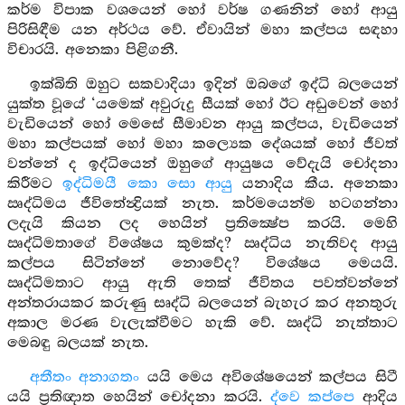
කර්ම විපාක වශයෙන් හෝ වර්ෂ ගණනින් හෝ ආයු
පිරිසිඳීම යන අර්ථය වේ. ඒවායින් මහා කල්පය සඳහා
විචාරයි. අනෙකා පිළිගනී.
ඉක්බිති ඔහුට සකවාදියා ඉදින් ඔබගේ ඉද්ධි බලයෙන්
යුක්ත වූයේ ‘යමෙක් අවුරුදු සීයක් හෝ ඊට අඩුවෙන් හෝ
වැඩියෙන් හෝ මෙසේ සීමාවන ආයු කල්පය, වැඩියෙන්
මහා කල්පයක් හෝ මහා කල්‍යෙක දේශයක් හෝ ජීවත්
වන්නේ ද ඉද්ධියෙන් ඔහුගේ ආයුෂය වේදැයි චෝදනා
කිරීමට
ඉද්ධිමයී කො සො ආයු
යනාදිය කීය. අනෙකා
ඍද්ධිමය ජීවිතේන්‍ද්‍රියක් නැත. කර්මයෙන්ම හටගන්නා
ලදැයි කියන ලද හෙයින් ප්‍රතික්‍ෂේප කරයි. මෙහි
ඍද්ධිමතාගේ විශේෂය කුමක්ද? ඍද්ධිය නැතිවද ආයු
කල්පය සිටින්නේ නොවේද? විශේෂය මෙයයි.
ඍද්ධිමතාට ආයු ඇති තෙක් ජීවිතය පවත්වන්නේ
අන්තරායකර කරුණු සෘද්ධි බලයෙන් බැහැර කර අනතුරු
අකාල මරණ වැලැක්වීමට හැකි වේ. ඍද්ධි නැත්තාට
මෙබඳු බලයක් නැත.
අතීතං අනාගතං
යයි මෙය අවිශේෂයෙන් කල්පය සිටී
යයි ප්‍රතිඥාත හෙයින් චෝදනා කරයි.
ද්වෙ කප්පෙ
ආදිය