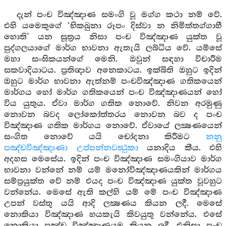
දැන් පංච විඤ්ඤාණ සමංගි වූ මග්ග කථා නම් වේ.
එහි යමෙකුගේ ‘භිකඛුනා රූපං දිස්වා න නිමිත්තග්ගාහී
හොති’ යන සූත්‍රය නිසා පංච විඤ්ඤාණ යුක්ත වූ
පුද්ගලයාගේ මාර්ග භාවනා ඇතැයි ලබ්ධිය වේ. යම්සේ
මහා සංඝිකයන්ගේ මෙනි. ඔවුන් සඳහා විචාරීම
සකවාදියාටය. ප්‍රතිඥාව අනෙකාටය. ඉක්බිති ඔහුට ඉදින්
ඔහුට මාර්ග භාවනා ඇත්නම් පංචවිඤ්ඤාණ ගතිකයෙන්
මාර්ගය හෝ මාර්ග ගතිකයෙන් පංච විඤ්ඤාණයන් හෝ
විය යුතුය. ඒවා මාර්ග ගතික නොවේ. නිවන අරමුණු
නොවන බවද ලෝකෝත්තරය නොවන බව ද පංච
විඤ්ඤාණ ගතික මාර්ගය නොවේ. ඒවායේ ලක්‍ෂණයෙන්
සංගිත නොවේ යයි චෝදනා කිරීමට
නනු
පඤ්චවිඤ්ඤාණා උප්පන්නවත්‍ථුකා
යනාදිය කීය. එහි
අදහස මෙසේය. ඉදින් පංච විඤ්ඤාණ සමංගියාව මාර්ග
භාවනා වන්නේ නම් යම් මනෝවිඤ්ඤාණයකින් මාර්ගය
සම්ප්‍රයුක්ත වේ නම් එයද පංච විඤ්ඤාණ යුක්ත වූවහුට
වන්නේය. මෙසේ ඇති කල්හි යම් මේ පංච විඤ්ඤාණ
උපන් වස්තු යයි ආදි ලක්‍ෂණය කියන ලදී. මෙසේ
නොකියා විඤ්ඤාණ හයකැයි කිවයුතු වන්නේය. එසේ
නොකියා පඤ්ච විඤ්ඤාණයම කියන ලදී. එනිසා පංච