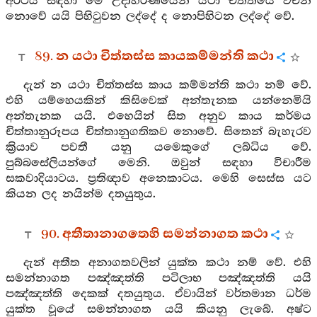
අර්ථය සඳහා මේ උදාහරණයෙන් යථා චිත්තයේ වචන
නොවේ යයි පිහිටුවන ලද්දේ ද නොපිහිටන ලද්දේ වේ.
89. න යථා චිත්තස්ස කායකම්මන්ති කථා
දැන් න යථා චිත්තස්ස කාය කම්මන්ති කථා නම් වේ.
එහි යම්හෙයකින් කිසිවෙක් අන්තැනක යන්නෙමියි
අන්තැනක යයි. එහෙයින් සිත අනුව කාය කර්මය
චිත්තානුරූපය චිත්තානුගතිකව නොවේ. සිතෙන් බැහැරව
ක්‍රියාව පවතී යනු යමෙකුගේ ලබ්ධිය වේ.
පුබ්බසේලියන්ගේ මෙනි. ඔවුන් සඳහා විචාරීම
සකවාදියාටය. ප්‍රතිඥාව අනෙකාටය. මෙහි සෙස්ස යට
කියන ලද නයින්ම දතයුතුය.
90. අතීතානාගතෙහි සමන්නාගත කථා
දැන් අතීත අනාගතවලින් යුක්ත කථා නම් වේ. එහි
සමන්නාගත පඤ්ඤත්ති පටිලාභ පඤ්ඤත්ති යයි
පඤ්ඤත්ති දෙකක් දතයුතුය. ඒවායින් වර්තමාන ධර්ම
යුක්ත වූයේ සමන්නාගත යයි කියනු ලැබේ. අෂ්ට