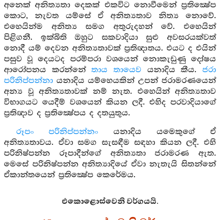
අනෙක් අනිත්‍යතා දෙකක් එකවිට නොවීමෙන් ප්‍රතික්‍ෂේප
කොට, නැවත යම්සේ ඒ අනිත්‍යතාව නිත්‍ය නොවේ.
එහෙයින්ම අනිත්‍ය සමග අතුරුදහන් වේ. එහෙයින්
පිළිගනී. ඉක්බිති ඔහුට සකවාදියා සුළු අවසරයක්වත්
නොදී යම් දෙවන අනිත්‍යතාවක් ප්‍රතිඥාතය. එයට ද එයින්
පසුව වූ දෙයටද පරම්පරා වශයෙන් නොකැඩුණු දෝෂය
ආරෝපනය කරන්නේ
තාය තායෙව
යනාදිය කීය.
ජරා
පරිනිප්පන්නා
යනාදිය යම්හෙයකින් උපන් ජරාමරණයෙන්
අන්‍ය වූ අනිත්‍යතාවක් නම් නැත. එහෙයින් අනිත්‍යතාව
විභාගයට යෙදීම් වශයෙන් කියන ලදී. එහිද පරවාදියාගේ
ප්‍රතිඥාව ද ප්‍රතික්‍ෂේපය ද දතයුතුය.
රූපං පරිනිප්පන්නං
යනාදිය යමෙකුගේ ඒ
අනිත්‍යතාවය. ඒවා සමග සැසඳීම සඳහා කියන ලදී. එහි
පරිනිෂ්පන්න රූපාදීන්ගේ අනිත්‍යතා ජරාමරණ ඇත.
මෙසේ පරිනිෂ්පන්න අනිත්‍යාදියේ ඒවා නැතැයි සිතන්නේ
ඒකාන්තයෙන් ප්‍රතික්‍ෂේප කෙරේමය.
එකොළොස්වෙනි වර්ගයයි.