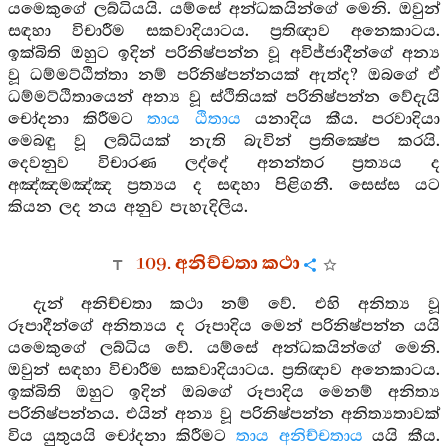
යමෙකුගේ ලබ්ධියයි. යම්සේ අන්ධකයින්ගේ මෙනි. ඔවුන්
සඳහා විචාරීම සකවාදියාටය. ප්‍රතිඥාව අනෙකාටය.
ඉක්බිති ඔහුට ඉදින් පරිනිෂ්පන්න වූ අවිජ්ජාදීන්ගේ අන්‍ය
වූ ධම්මට්ඨිත්තා නම් පරිනිෂ්පන්නයක් ඇත්ද? ඔබගේ ඒ
ධම්මට්ඨිතායෙන් අන්‍ය වූ ස්ථිතියක් පරිනිෂ්පන්න වේදැයි
චෝදනා කිරීමට
තාය ඨිතාය
යනාදිය කීය. පරවාදියා
මෙබඳු වූ ලබ්ධියක් නැති බැවින් ප්‍රතික්‍ෂේප කරයි.
දෙවනුව විචාරණ ලද්දේ අනන්තර ප්‍රත්‍යය ද
අඤ්ඤමඤ්ඤ ප්‍රත්‍යය ද සඳහා පිළිගනී. සෙස්ස යට
කියන ලද නය අනුව පැහැදිලිය.
109. අනිච්චතා කථා
දැන් අනිච්චතා කථා නම් වේ. එහි අනිත්‍ය වූ
රූපාදීන්ගේ අනිත්‍යය ද රූපාදිය මෙන් පරිනිෂ්පන්න යයි
යමෙකුගේ ලබ්ධිය වේ. යම්සේ අන්ධකයින්ගේ මෙනි.
ඔවුන් සඳහා විචාරීම සකවාදියාටය. ප්‍රතිඥාව අනෙකාටය.
ඉක්බිති ඔහුට ඉදින් ඔබගේ රූපාදිය මෙනම් අනිත්‍ය
පරිනිෂ්පන්නය. එයින් අන්‍ය වූ පරිනිෂ්පන්න අනිත්‍යතාවක්
විය යුතුයයි චෝදනා කිරීමට
තාය අනිච්චතාය
යයි කීය.