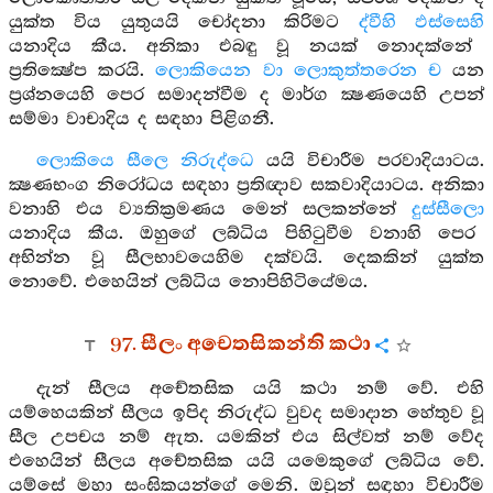
යුක්ත විය යුතුයයි චෝදනා කිරිමට
ද්වීහි ඵස්සෙහි
යනාදිය කීය. අනිකා එබඳු වූ නයක් නොදක්නේ
ප්‍රතික්‍ෂේප කරයි.
ලොකියෙන වා ලොකුත්තරෙන ච
යන
ප්‍රශ්නයෙහි පෙර සමාදන්වීම ද මාර්ග ක්‍ෂණයෙහි උපන්
සම්මා වාචාදිය ද සඳහා පිළිගනී.
ලොකියෙ සීලෙ නිරුද්ධෙ
යයි විචාරීම පරවාදියාටය.
ක්‍ෂණභංග නිරෝධය සඳහා ප්‍රතිඥාව සකවාදියාටය. අනිකා
වනාහි එය ව්‍යතික්‍රමණය මෙන් සලකන්නේ
දුස්සීලො
යනාදිය කීය. ඔහුගේ ලබ්ධිය පිහිටුවීම වනාහි පෙර
අභින්න වූ සීලභාවයෙහිම දක්වයි. දෙකකින් යුක්ත
නොවේ. එහෙයින් ලබ්ධිය නොපිහිටියේමය.
97. සීලං අචෙතසිකන්ති කථා
දැන් සීලය අචේතසික යයි කථා නම් වේ. එහි
යම්හෙයකින් සීලය ඉපිද නිරුද්ධ වුවද සමාදාන හේතුව වූ
සීල උපචය නම් ඇත. යමකින් එය සිල්වත් නම් වේද
එහෙයින් සීලය අචේතසික යයි යමෙකුගේ ලබ්ධිය වේ.
යම්සේ මහා සංඝිකයන්ගේ මෙනි. ඔවුන් සඳහා විචාරීම