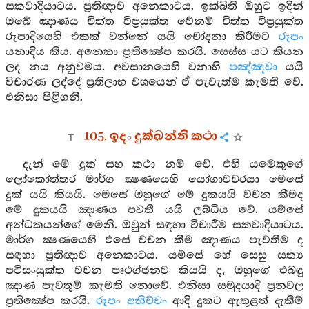
සකවාදියාටය. ප්‍රතිඥාව අනෙකාටය. ඉක්බිති ඔහුට ඉදින්
ඔබේ ඤාණය චිත්ත විප්‍රයුක්ත වේනම් චිත්ත විප්‍රයුක්ත
රූපාදියෙහි එකක් වන්නේ යයි චෝදනා කිරීමට
රූපං
යනාදිය කීය. අනෙකා ප්‍රතික්‍ෂේප කරයි. සෙස්ස යට කියන
ලද නය අනුවමය. අවසානයෙහි වනාහි
පඤ්ඤවා
යයි
විචාරණ ලද්දේ ප්‍රතිලාභ වශයෙන් ඒ පැවැත්ම කැමති වේ.
එනිසා පිළිගනී.
105. ඉදං දුක්‍ඛන්ති කථා
දැන් මේ දුක් සහ කථා නම් වේ. එහි යමෙකුගේ
ලෝකෝත්තර මාර්ග ක්‍ෂණයෙහි යෝගාවචරයා මෙසේ
දුක් යයි කියයි. මෙසේ ඔහුගේ මේ දුකයයි වචන කීමද
මේ දුකයයි ඤාණය පවතී යයි ලබ්ධිය වේ. යම්සේ
අන්ධකයන්ගේ මෙනි. ඔවුන් සඳහා විචාරීම සකවාදියාටය.
මාර්ග ක්‍ෂණයෙහි එසේ වචන කීම ඤාණය පැවතීම ද
සඳහා ප්‍රතිඥාව අනෙකාටය. යම්සේ හේ සෙසු සත්‍ය
පටිසංයුක්ත වචන පෘථග්ජනව කියයි ද, ඔහුගේ එබඳු
ඤාණ පැවතුම් කැමති නොවේ. එනිසා සමුදයාදි ප්‍රනවල
ප්‍රතික්‍ෂේප කරයි.
රූපං අනිච්චං
ආදි දුකට ඇතුළත් දැකීම්