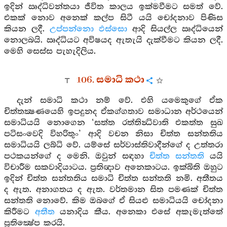
ඉදින් ඍද්ධිවන්තයා ජීවිත කාලය ඉක්මවීමට සමත් වේ.
එකක් නොව අනෙක් කල්ප සිටී යයි චෝදනාව පිණිස
කියන ලදී.
උප්පන්නො ඵස්සො
ආදි සියල්ල ඍද්ධියෙන්
නොලබයි. ඍද්ධියට අවිෂයද ඇතැයි දැක්වීමට කියන ලදී.
මෙහි සෙස්ස පැහැදිලිය.
106. සමාධි කථා
දැන් සමාධි කථා නම් වේ. එහි යමෙකුගේ ඒක
චිත්තක්‍ෂණයෙහි ඉපදුනද ඒකග්ගතාව සමාධාන අර්ථයෙන්
සමාධියයි නොගෙන ‘සත්ත රත්තින්‍ධිවාති එකත්ත සුඛ
පටිසංවෙදි විහරිතුං’ ආදි වචන නිසා චිත්ත සන්තතිය
සමාධියයි ලබ්ධි වේ. යම්සේ සර්වාස්තිවාදීන්ගේ ද උත්තරා
පථකයන්ගේ ද මෙනි. ඔවුන් සඳහා
චිත්ත සන්තති
යයි
විචාරීම සකවාදියාටය. ප්‍රතිඥාව අනෙකාටය. ඉක්බිති ඔහුට
ඉදින් චිත්ත සන්තතිය සමාධි චිත්ත සන්තති නමි. අතීතය
ද ඇත. අනාගතය ද ඇත. වර්තමාන සිත පමණක් චිත්ත
සන්තති නොවේ. කිම ඔබගේ ඒ සියළු සමාධියයි චෝදනා
කිරීමට
අතීත
යනාදිය කීය. අනෙකා එසේ අකැමැත්තේ
ප්‍රතික්‍ෂේප කරයි.