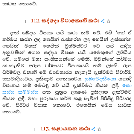
සාධක නොවේ.
112. සද්දො විපාකොති කථා
දැන් ශබ්දය විපාක යයි කථා නම් වේ. එහි ‘හේ ඒ
කර්මය කරන ලද හෙයින් රැස්කරන ලද හෙයින් උස්සන්න
හෙයින් මහත් හෙයින් බ්‍රහ්මස්වර වේ යයි ආදිය
අනුවණින් ගෙන සද්දය විපාක යයි යමෙකුගේ ලබ්ධිය
වේ. යම්සේ මහා සංඝිකයන්ගේ මෙනි. ඔවුන්ගේ කර්මය
හටගැනීම අරූප ධර්මයට විපාකයයි නම් ලබයි. රූප
ධර්මවල වනාහි මේ ව්‍යවහාරය නැතැයි දැක්වීමට විචාරීම
සකවාදියාටය. ප්‍රතිඥාව අනෙකාටය.
සුඛවෙදනීයො
යනාදි
විපාකය නම් මෙබඳු වේ යයි දැක්වීමට කියන ලදී.
සො
තස්ස කම්මස්ස
යන සූත්‍රය ලක්‍ෂණ ප්‍රතිලාභ දැක්වීමට
කියන ලදී. මහා පුරුෂයා කර්ම කළ බැවින් පිරිසිදු පිරිවරද
වේ. පිරිවර විපාක නොවේ. එහෙයින් මෙය සාධක
නොවේ.
113. සළායතන කථා