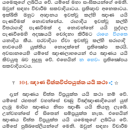
යමෙකුගේ ලබ්ධිය වේ. යම්සේ මහා සංඝිකයන්ගේ මෙනි.
ඔවුන් සඳහා විචාරීම සකවාදියාටය. ප්‍රතිඥාව අනෙකාටය.
ඉක්බිති ඔහුට අඥානය ඉවත්වූ කල්හි ඤාණ යයි
පැණවීමක් නොවන්නේය. රාගාදිය ඉවත්වූ කල්හි
වීතරාගාදි පැණවීමක් ද නොවන්නේ යයි පුද්ගල
පැණවීමෙහි අදක්‍ෂයයි චෝදනා කිරීමට
රාගෙ විගතෙ
යනාදිය කීය. පරවාදියා ඒවා ඉවත්වූ කල්හි සරාගාදි
භාවයෙහි යුක්තිය නොදක්නේ ප්‍රතික්‍ෂේප කරයි.
අවසානයෙහි යම්සේ ඤාණලාභයෙන් එය ඤාණය යයි
කිවයුතු බව සුදුසු වේ. එහෙයින්
න හෙවං
ප්‍රතික්‍ෂේපය
සකවාදියාටය.
104. ඤාණ චිත්තවිප්පයුත්ත යයි කථා
දැන් ඤාණය චිත්ත විප්‍රයුක්ත යයි කථා නම් වේ.
යම්සේ රහතන් වහන්සේ චක්‍ඛු විඤ්ඤාණාදියෙන් යුත්
ලැබූ මාර්ග ඤාණය නිසා ඤාණී යයි කියනු ලැබේ.
උන්වහන්සේ ඒ සිතෙන් සම්ප්‍රයුක්ත නැත. එහෙයින්
ඤාණය චිත්ත විප්‍රයුක්ත යයි යමෙකුගේ ලබ්ධිය වේ.
යම්සේ පුබ්බසේලියන්ගේ මෙනි. ඔවුන් සඳහා විචාරීම