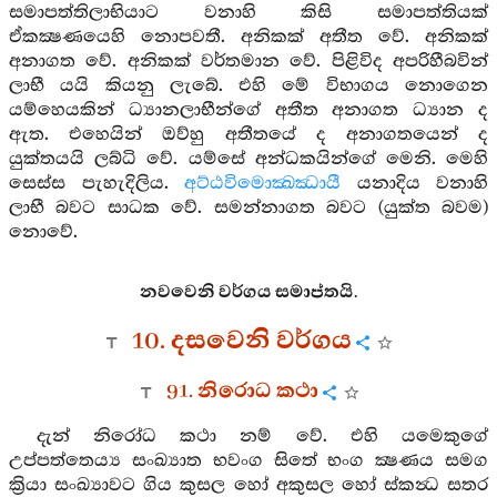
සමාපත්තිලාභියාට වනාහි කිසි සමාපත්තියක්
ඒකක්‍ෂණයෙහි නොපවතී. අනිකක් අතීත වේ. අනිකක්
අනාගත වේ. අනිකක් වර්තමාන වේ. පිළිවිද අපරිහීබවින්
ලාභී යයි කියනු ලැබේ. එහි මේ විභාගය නොගෙන
යම්හෙයකින් ධ්‍යානලාභීන්ගේ අතීත අනාගත ධ්‍යාන ද
ඇත. එහෙයින් ඔව්හු අතීතයේ ද අනාගතයෙන් ද
යුක්තයයි ලබ්ධි වේ. යම්සේ අන්ධකයින්ගේ මෙනි. මෙහි
සෙස්ස පැහැදිලිය.
අට්ඨවිමොක්‍ඛඣායී
යනාදිය වනාහි
ලාභී බවට සාධක වේ. සමන්නාගත බවට (යුක්ත බවම)
නොවේ.
නවවෙනි වර්ගය සමාප්තයි.
10. දසවෙනි වර්ගය
91. නිරොධ කථා
දැන් නිරෝධ කථා නම් වේ. එහි යමෙකුගේ
උප්පත්තෙය්‍ය සංඛ්‍යාත භවංග සිතේ භංග ක්‍ෂණය සමග
ක්‍රියා සංඛ්‍යාවට ගිය කුසල හෝ අකුසල හෝ ස්කන්‍ධ සතර