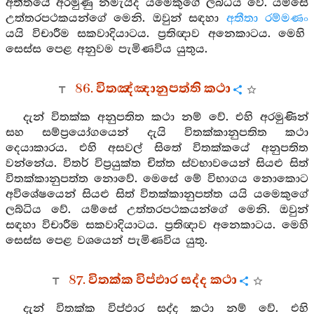
අතීතයේ අරමුණු නමැයිද යමෙකුගේ ලබ්ධිය වේ. යම්සේ
උත්තරපථකයන්ගේ මෙනි. ඔවුන් සඳහා
අතීතා රම්මණං
යයි විචාරීම සකවාදියාටය. ප්‍රතිඥාව අනෙකාටය. මෙහි
සෙස්ස පෙළ අනුවම පැමිණවිය යුතුය.
86. විතඤ්ඤානුපත්ති කථා
දැන් විතක්ක අනුපතිත කථා නම් වේ. එහි අරමුණින්
සහ සම්ප්‍රයෝගයෙන් දැයි විතක්කානුපතිත කථා
දෙයාකාරය. එහි අසවල් සිතේ විතක්කයේ අනුපතිත
වන්නේය. විතර් විප්‍රයුක්ත චිත්ත ස්වභාවයෙන් සියළු සිත්
විතක්කානුපත්ත නොවේ. මෙසේ මේ විභාගය නොකොට
අවිශේෂයෙන් සියළු සිත් විතක්කානුපත්ත යයි යමෙකුගේ
ලබ්ධිය වේ. යම්සේ උත්තරපථකයන්ගේ මෙනි. ඔවුන්
සඳහා විචාරීම සකවාදියාටය. ප්‍රතිඥාව අනෙකාටය. මෙහි
සෙස්ස පෙළ වශයෙන් පැමිණවිය යුතු.
87. විතක්ක විප්ඵාර සද්ද කථා
දැන් විතක්ක විප්ඵාර සද්ද කථා නම් වේ. එහි