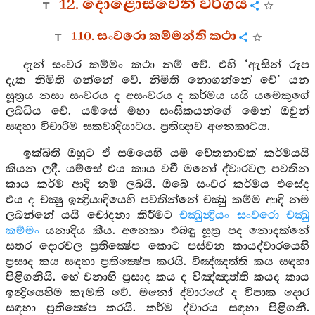
12. දොළොස්වෙනි වර්ගය
110. සංවරො කම්මන්ති කථා
දැන් සංවර කම්මං කථා නම් වේ. එහි ‘ඇසින් රූප
දැක නිමිති ගන්නේ වේ. නිමිති නොගන්නේ වේ’ යන
සූත්‍රය නසා සංවරය ද අසංවරය ද කර්මය යයි යමෙකුගේ
ලබ්ධිය වේ. යම්සේ මහා සංඝිකයන්ගේ මෙන් ඔවුන්
සඳහා විචාරීම සකවාදියාටය. ප්‍රතිඥාව අනෙකාටය.
ඉක්බිති ඔහුට ඒ සමයෙහි යම් චේතනාවක් කර්මයයි
කියන ලදී. යම්සේ එය කාය වචී මනෝ ද්වාරවල පවතින
කාය කර්ම ආදි නම් ලබයි. ඔබේ සංවර කර්මය එසේද
එය ද චක්‍ෂු ඉන්‍ද්‍රියාදියෙහි පවතින්නේ චක්‍ඛු කම්ම ආදි නම
ලබන්නේ යයි චෝදනා කිරීමට
චක්‍ඛුන්‍ද්‍රියං සංවරො චක්‍ඛු
කම්මං
යනාදිය කීය. අනෙකා එබඳු සූත්‍ර පද නොදක්නේ
සතර දොරවල ප්‍රතික්‍ෂේප කොට පස්වන කායද්වාරයෙහි
ප්‍රසාද කය සඳහා ප්‍රතික්‍ෂේප කරයි. විඤ්ඤත්ති කය සඳහා
පිළිගනියි. හේ වනාහි ප්‍රසාද කය ද විඤ්ඤත්ති කයද කාය
ඉන්‍ද්‍රියෙහිම කැමති වේ. මනෝ ද්වාරයේ ද විපාක දොර
සඳහා ප්‍රතික්‍ෂේප කරයි. කර්ම ද්වාරය සඳහා පිළිගනී.