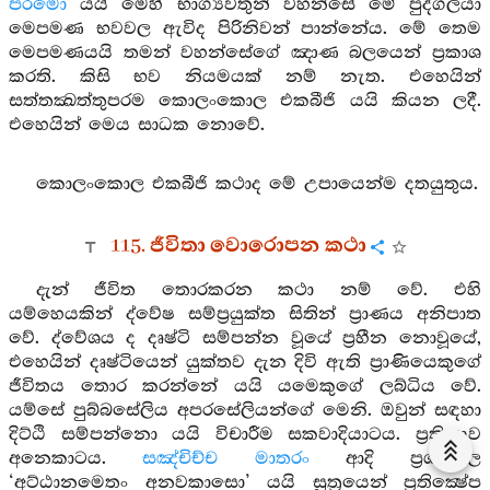
පරමො
යයි මෙහි භාග්‍යවතුන් වහන්සේ මේ පුද්ගලයා
මෙපමණ භවවල ඇවිද පිරිනිවන් පාන්නේය. මේ තෙම
මෙපමණයයි තමන් වහන්සේගේ ඤාණ බලයෙන් ප්‍රකාශ
කරති. කිසි භව නියමයක් නම් නැත. එහෙයින්
සත්තක්‍ඛත්තුපරම කොලංකොල එකබීජි යයි කියන ලදී.
එහෙයින් මෙය සාධක නොවේ.
කොලංකොල එකබීජි කථාද මේ උපායෙන්ම දතයුතුය.
115. ජීවිතා වොරොපන කථා
දැන් ජීවිත තොරකරන කථා නම් වේ. එහි
යම්හෙයකින් ද්වේෂ සම්ප්‍රයුක්ත සිතින් ප්‍රාණය අනිපාත
වේ. ද්වේශය ද දෘෂ්ටි සම්පන්න වූයේ ප්‍රහීන නොවූයේ,
එහෙයින් දෘෂ්ටියෙන් යුක්තව දැන දිවි ඇති ප්‍රාණියෙකුගේ
ජීවිතය තොර කරන්නේ යයි යමෙකුගේ ලබ්ධිය වේ.
යම්සේ පුබ්බසේලිය අපරසේලියන්ගේ මෙනි. ඔවුන් සඳහා
දිට්ඨි සම්පන්නො යයි විචාරීම සකවාදියාටය. ප්‍රතිඥාව
අනෙකාටය.
සඤ්චිච්ච මාතරං
ආදි ප්‍රශ්නවල
‘අට්ඨානමෙතං අනවකාසො’ යයි සූත්‍රයෙන් ප්‍රතික්‍ෂේප