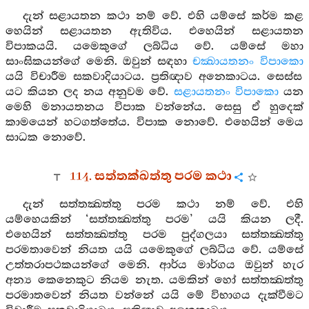
දැන් සළායතන කථා නම් වේ. එහි යම්සේ කර්ම කළ
හෙයින් සළායතන ඇතිවිය. එහෙයින් සළායතන
විපාකයයි. යමෙකුගේ ලබ්ධිය වේ. යම්සේ මහා
සාංඝිකයන්ගේ මෙනි. ඔවුන් සඳහා
චක්‍ඛායතනං විපාකො
යයි විචාරීම සකවාදියාටය. ප්‍රතිඥාව අනෙකාටය. සෙස්ස
යට කියන ලද නය අනුවම වේ.
සළායතනං විපාකො
යන
මෙහි මනායතනය විපාක වන්නේය. සෙසු ඒ හුදෙක්
කාමයෙන් හටගත්තේය. විපාක නොවේ. එහෙයින් මෙය
සාධක නොවේ.
114. සත්තක්‍ඛත්තු පරම කථා
දැන් සත්තක්‍ඛත්තු පරම කථා නම් වේ. එහි
යම්හෙයකින් ‘සත්තක්‍ඛත්තු පරම’ යයි කියන ලදී.
එහෙයින් සත්තක්‍ඛත්තු පරම පුද්ගලයා සත්තක්‍ඛත්තු
පරමතාවෙන් නියත යයි යමෙකුගේ ලබ්ධිය වේ. යම්සේ
උත්තරාපථකයන්ගේ මෙනි. ආර්ය මාර්ගය ඔවුන් හැර
අන්‍ය කෙනෙකුට නියම නැත. යමකින් හෝ සත්තක්‍ඛත්තු
පරමාතවෙන් නියත වන්නේ යයි මේ විභාගය දැක්වීමට