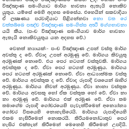
විඤ්ඤාණ සමංගියාට මාර්ග භාවනා ඇතැයි නොකිව
යුතුය. යම්සේ මෙහි අදහස මෙසේය. එහෙයින් සකවාදියා
ඒ ලක්‍ෂණය පරවාදියාට පිළිගන්නවා
නො වත රෙ
වත්තබ්බෙ පඤ්ච විඤ්ඤාණ සමංගිස්ස අත්‍ථි මග්ගභාවනා
යයි කීය. (පංච විඤ්ඤාණ සමංගියාව මාර්ග භාවනා
ඇතැයි නොකිවයුතුය යන අදහස වේ.)
වෙනත් න්‍යායක්:- පංච විඤ්ඤාණ උපන් වස්තු මාර්ග
අවස්තු ද වේ. ඒවාද උපන් අරමුණු වේ. මාර්ගය කිවයුතු
අරමුණක් නොවේ. එය පෙර හටගත් වස්තුවකි. මාර්ගය
අවස්තුක ද වේ. ඒවා පෙර හටගත් අරමුණුය. මාර්ගය
පෙර හටගත් අරමුණක් නොවේ. ඒවා ආධ්‍යාත්මක වස්තු
වේ. මාර්ගය අවස්තුක ද වේ. ඒවාද රූපාදි වශයෙන් බාහිර
අරමුණුය. මාර්ගය නිවන් අරමුණුය. ඒවා නානා වස්තුක
වේ. මාර්ගය අවසකු හෝ ඒක වස්තුක හෝ වේ. ඒවා නා
නා අරමුණු වේ. මාර්ගය එක් අරමුණ වේ. ඒවා තම
තමාගේම රූපාදි ගෝචරයෙහි පැවැත්වීමෙන් අන්‍යෝන්‍ය
ගෝචර විසයෙහි නොහැසිරෙයි. මාර්ගය රූපාදියෙහි
එකම හැසිරීමෙන් නොකරයි. කිරියමනෝධාතුව පෙර
හැසිර එක්තැන් කිරීමෙන් මෙනෙහි කිරීමෙන් උපදියි.