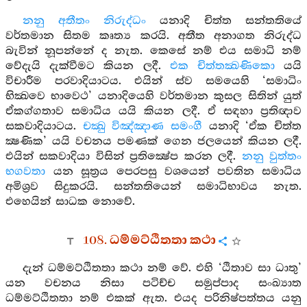
නනු අතීතං නිරුද්ධං
යනාදි චිත්ත සන්තතියේ
වර්තමාන සිතම කෘත්‍ය කරයි. අතීත අනාගත නිරුද්ධ
බැවින් නූපන්නේ ද නැත. කෙසේ නම් එය සමාධි නම්
වේදැයි දැක්වීමට කියන ලදී.
එක චිත්තක්‍ඛණිකො
යයි
විචාරීම පරවාදියාටය. එයින් ස්ව සමයෙහි ‘සමාධිං
භික්‍ඛවෙ භාවෙථ’ යනාදියෙහි වර්තමාන කුසල සිතින් යුත්
ඒකග්ගතාව සමාධිය යයි කියන ලදී. ඒ සඳහා ප්‍රතිඥාව
සකවාදියාටය.
චක්‍ඛු විඤ්ඤාණ සමංගී
යනාදි ‘ඒක චිත්ත
ක්‍ෂණික’ යයි වචනය පමණක් ගෙන ජලයෙන් කියන ලදී.
එයින් සකවාදියා විසින් ප්‍රතික්‍ෂේප කරන ලදී.
නනු වුත්තං
භගවතා
යන සූත්‍රය පෙරපසු වශයෙන් පවතින සමාධිය
අමිශ්‍රව සිදුකරයි. සන්තතියෙන් සමාධිභාවය නැත.
එහෙයින් සාධක නොවේ.
108. ධම්මට්ඨිතතා කථා
දැන් ධම්මට්ඨිතතා කථා නම් වේ. එහි ‘ඨිතාව සා ධාතු’
යන වචනය නිසා පටිච්ච සමුප්පාද සංඛ්‍යාත
ධම්මට්ඨිතතා නම් එකක් ඇත. එයද පරිනිෂ්පත්තය යනු