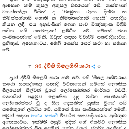
ආභොග නම් කුසල අකුසල වශයෙන් වේ. ශාස්තෲන්
වහන්සේලා විසින් ද ‘චක්‍ඛුනා රූපං දිස්වා න
නිමිත්තග්ගාහි හොති න නිමිත්තග්ගාහි හොති’ යනාදිය
කියන ලදී. එය අනුවණින් ගෙන පංච විඤ්ඤාණ විඳීම්
සහිත යයි යමෙකුගේ ලබ්ධිය වේ. යම්සේ මහා
සංඝිකයන්ගේ මෙනි. ඔවුන් සඳහා විචාරීම සකවාදියාටය.
ප්‍රතිඥාව අනෙකාටය. මෙහි සෙස්ස පෙර කථා හා සමාන
වේ.
96. ද්වීහි සීලෙහීති කථා
දැන් ද්වීහි සීලෙහි කථා නම් වේ. එහි ‘සීලෙ පතිට්ඨාය
නරො සපඤ්ඤො යනාදි වචනයෙන් යම්සේ ලෞකික
ශීලයෙන් සිල්වත් වූයේ ලෝකෝත්තර මාර්ගය වඩයි.
එහෙයින් පළමුව ලෞකික වූද මාර්ග ක්‍ෂණයෙහි
ලෝකෝත්තර වූ ද සීල දෙකකින් යුක්ත වූයේ යයි
යමෙකුගේ ලබ්ධිය වේ. යම්සේ මහා සංඝිකයන්ගේ මෙනි.
ඔවුන් සඳහා
මග්ග සමංගී
විචාරීම සකවාදියාටය. ප්‍රතිඥාව
අනෙකාටය. ඉක්බිති ඔහුට ඉදින් හේ එකවිට ලෞකික
ලෝකෝත්තර සීල දෙකින් යුක්ත වූයේ, ස්පර්ශ දෙකින් ද