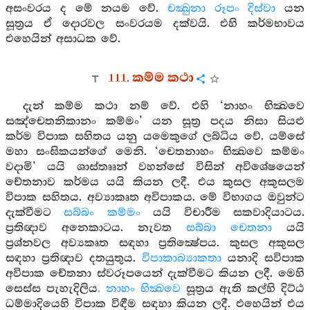
අසංවරය ද මේ නයම වේ.
චක්‍ඛුනා රූපං දිස්වා
යන
සූත්‍රය ඒ දොරවල සංවරයම දක්වයි. එහි කර්මභාවය
එහෙයින් අසාධක වේ.
111. කම්ම කථා
දැන් කම්ම කථා නම් වේ. එහි ‘නාහං භික්‍ඛවෙ
සඤ්චෙතනිකානං කම්මං’ යන සූත්‍ර පදය නිසා සියළු
කර්ම විපාක සහිතය යනු යමෙකුගේ ලබ්ධිය වේ. යම්සේ
මහා සංඝිකයන්ගේ මෙනි. ‘චෙතනාහං භික්‍ඛවෙ කම්මං
වදාමි’ යයි ශාස්තෲන් වහන්සේ විසින් අවිශේෂයෙන්
චේතනාව කර්මය යයි කියන ලදී. එය කුසල අකුසලම
විපාක සහිතය. අව්‍යාකෘත අවිපාකය. මේ විභාගය ඔවුන්ට
දැක්වීමට
සබ්බං කම්මං
යයි විචාරීම සකවාදියාටය.
ප්‍රතිඥාව අනෙකාටය. නැවත
සබ්බා චෙතනා
යයි
ප්‍රශ්නවල අව්‍යකෘත සඳහා ප්‍රතික්‍ෂේපය. කුසල අකුසල
සඳහා ප්‍රතිඥාව දතයුතුය.
විපාකාබ්‍යාකතා
යනාදි සවිපාක
අවිපාක චේතනා ස්වරූපයෙන් දැක්වීමට කියන ලදී. මෙහි
සෙස්ස පැහැදිලිය
. නාහං භික්‍ඛවෙ
සූත්‍රය ඇති කල්හි දිට්ඨ
ධම්මාදියෙහි විපාක විඳීම සඳහා කියන ලදී. එහෙයින් එය