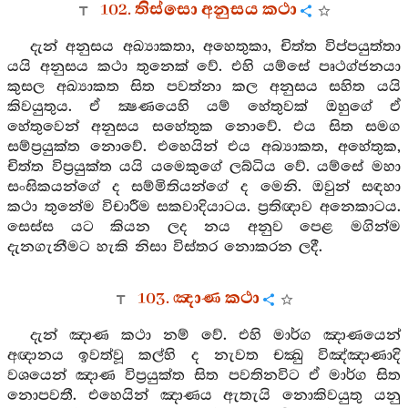
102. තිස්සො අනුසය කථා
දැන් අනුසය අඛ්‍යාකතා, අහෙතුකා, චිත්ත විප්පයුත්තා
යයි අනුසය කථා තුනෙක් වේ. එහි යම්සේ පෘථග්ජනයා
කුසල අඛ්‍යාකත සිත පවත්නා කල අනුසය සහිත යයි
කිවයුතුය. ඒ ක්‍ෂණයෙහි යම් හේතුවක් ඔහුගේ ඒ
හේතුවෙන් අනුසය සහේතුක නොවේ. එය සිත සමග
සම්ප්‍රයුක්ත නොවේ. එහෙයින් එය අබ්‍යාකත, අහේතුක,
චිත්ත විප්‍රයුක්ත යයි යමෙකුගේ ලබ්ධිය වේ. යම්සේ මහා
සංඝිකයන්ගේ ද සම්මිතියන්ගේ ද මෙනි. ඔවුන් සඳහා
කථා තුනේම විචාරීම සකවාදියාටය. ප්‍රතිඥාව අනෙකාටය.
සෙස්ස යට කියන ලද නය අනුව පෙළ මගින්ම
දැනගැනීමට හැකි නිසා විස්තර නොකරන ලදී.
103. ඤාණ කථා
දැන් ඤාණ කථා නම් වේ. එහි මාර්ග ඤාණයෙන්
අඥානය ඉවත්වූ කල්හි ද නැවත චක්‍ඛු විඤ්ඤාණාදි
වශයෙන් ඤාණ විප්‍රයුක්ත සිත පවතිනවිට ඒ මාර්ග සිත
නොපවතී. එහෙයින් ඤාණය ඇතැයි නොකිවයුතු යනු