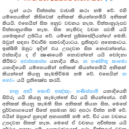
දැන් යථා චිත්තස්ස වාචාති කථා නම් වේ. එහි
යම්හෙයකින් කිසිවෙක් අනිකක් කියන්නෙමියි අනිකක්
කියයි. එහෙයින් සිත අනුව වචනය නැත. චිත්තානුරූපව
චිත්තානුගතික නැත. සිත නැතිවද වචන පවතී යයි
යමෙකුගේ ලබ්ධිය වේ. යම්සේ පුබ්බසේලියන්ගේ මෙනි.
ඔවුන් සඳහා විචාරීම සකවාදියාටය. ප්‍රතිඥාව අනෙකාටය.
ඉක්බිති ඔහුට ඉදින් එය උපදවන සිත නොවන්නේය.
ඵස්සාදිය ද ඒ ක්‍ෂණයෙහි නොවන්නේ යයි චෝදනා
කිරීමට
අඵස්සකස්ස
යනාදිය කීය.
න භණ්හිතු කාමො
යනාදියෙහි යම්හෙයකින් අනිකක් කියන්නෙමියි අනිකක්
කියන්නේ කියනු කැමතිවීමම නම් වේ. එහෙයින්
න
හෙවං
යයි ප්‍රතික්‍ෂේප කරයි.
නනු අත්‍ථි කොචි අඤ්ඤං භණිස්සාමි
යනාදියෙහි
සිව්රු යයි කියනු කැමැත්තේ චිර යයි කියන්නේය. එහි
අනිකක් කියනු කැමති සිත අනිකක් කියන සිත, මෙසේ
පූර්වභාගයෙන් සිතේ අසමාන බව අපථා චිත්ත නම් වේ.
එයින් ඔහුගේ හුදෙක් අනාපත්ති නම් වේ. චිර යන වචනය
උපදවන සිතක් නැත. මෙසේ ඒ වචනය අචිත්තක යයි