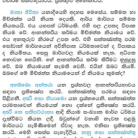
විචාරීම සකවාදියාටය. ප්‍රතිඥාව අනෙකාටය.
මාතා ජීවිතා
යනාදියෙහි අදහස මෙසේය. සම්මත හා
මිච්ඡත්ත යයි නියත දෙයකි. ආර්ය මාර්ගය සම්මත
නියතයයි. එය යහපත් ධර්මයකි. එහි පල උපතද විපාක
නියම වේ. ආනන්තරිය කර්මය මිච්ඡත්ත නියාමය වේ.
එය අනතුරුව නිරයේ උපත වේ. එහි සත්තක්‍ඛත්තු පරම
සෝවාන් මාර්ගයෙන් අවිනිපාත ධර්මතාවෙන් ද විපාකය
ද නියමිතය. සෙසු මාර්ගවල නියමයක් නැත. අධිගත
නොවන හෙයිනි. හේ ආනන්තරිය කර්ම කිරීමට නුසුදුසු
වේ. ඔබ නියාමයක් කැමති වෙහි. එයින් ඔබට කියමි.
ඔබගේ මේ මිච්ඡත්ත නියාමයෙන් ඒ නියමය කුමක්ද?
අභබ්බො අන්තරා
යන ප්‍රශ්නවල ආනන්තරියභාවය
සඳහා ප්‍රතික්‍ෂේප කරයි. සත්තක්‍ඛත්තු පරමය සඳහා
පිළිගනී.
අත්‍ථි සො නියාමො
යන ප්‍රශ්නයෙනි. සත්තක්‍ඛත්ත
පරමතාවෙන් නියමයක් නො දක්නේ ප්‍රතික්‍ෂේප කරයි.
අත්‍ථි තෙ සතිපට්ඨානා
ආදි නියාම සංඛ්‍යාත මාර්ග ධර්මය
දැක්වීමට කියන ලදී. ඔවුන්ගේ වනාහි නැවත පළමු
මාර්ගයට පැමිණීමෙන් ඒවාද නැත. එනිසා ප්‍රතික්‍ෂේප
කරයි. මෙහි සෙස්ස පැහැදිලිය
. නනු සො සත්තක්‍ඛත්තු