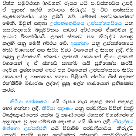
චිත්ත සමුට්ඨාන (හටගත්) රූපය යයි පංචස්කන්‍ධය උපදී.
ඒ නූපන් කල්හි භවංගය නිරුද්ධ වූ විට සත්තතිය
කැඩෙන්නේය යනු ලබ්ධි වේ. යම්සේ අන්ධකයන්ගේ
මෙනි. ඔවුන් සඳහා
උප්පත්තෙසියෙ උප්පත්තෙසියෙ
යන
සතරපදයෙහි බහුවචනය ආධාර අර්ථයෙහි ඒකවචන වූ
ආධාර විභක්තියයි. උපන් ස්කන්‍ධ පහ නිරුද්ධ නොවූ
කල්හි යනු මෙහි අර්ථය වේ.
දසන්නං
යනු උප්පත්ත්‍යෙය
ඛන්‍ධ වශයෙන් සහ කිරිය ඛන්‍ධ වශයෙන් ද කියන ලදී. එහි
පළමු ප්‍රශ්නයෙහි ස්කන්‍ධ ලක්‍ෂණ වශයෙන් ක්‍රියා ලක්‍ෂණ
වශයෙන් ද ඒ ස්කන්‍ධ පහක්ම යයි ප්‍රතික්‍ෂේප කරයි.
දෙවන ප්‍රශ්නයෙහි පෙර පසු වශයෙන් උප්පත්තෙය්‍ය කිරිය
වශයෙන් ද නානත්‍වය සඳහා පිළිගනී. ස්පර්ශ සිත් දෙකේ
එක්කිරීම විචාරණ ලද්දේ සූත්‍ර ලේශ භාවයෙන් ප්‍රතික්‍ෂේප
කරයි.
කිරියා චත්තාරො
යයි රූපය හැර කුසල හෝ අකුසල
හෝ ගන්නා ලදී.
කිරියා ඤාණං
යනු පරවාදියා විසින් චක්‍ඛු
විඤ්ඤාණයෙන් යුක්ත වූ ක්‍ෂණයෙහි රහතන් වහන්සේගේ
අනුඥාත වූ අනාරම්මණ ඤාණය යයි කියන ලදී.
නිරුද්ධෙ
මග්ගො උප්පජ්ජතී
යයි විචාරීම පරවාදියාටය. නිරුද්ධ
නොවූ කල්හි නො ඉපදීමෙන් ප්‍රතිඥාව සකවාදියාටය.