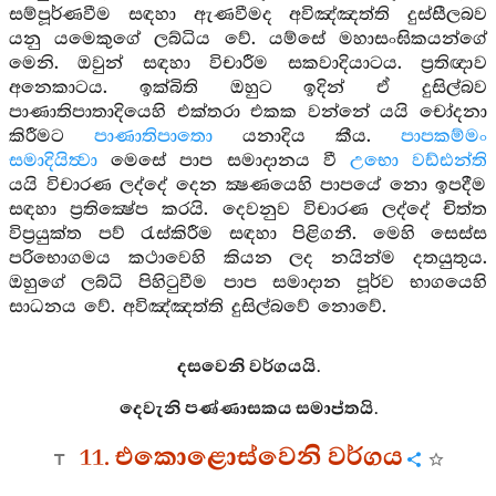
සම්පූර්ණවීම සඳහා ඇණවීමද අවිඤ්ඤත්ති දුස්සීලබව
යනු යමෙකුගේ ලබ්ධිය වේ. යම්සේ මහාසංඝිකයන්ගේ
මෙනි. ඔවුන් සඳහා විචාරීම සකවාදියාටය. ප්‍රතිඥාව
අනෙකාටය. ඉක්බිති ඔහුට ඉදින් ඒ දුසිල්බව
පාණාතිපාතාදියෙහි එක්තරා එකක වන්නේ යයි චෝදනා
කිරීමට
පාණාතිපාතො
යනාදිය කීය.
පාපකම්මං
සමාදියිත්‍වා
මෙසේ පාප සමාදානය වී
උභො වඩ්ඪන්ති
යයි විචාරණ ලද්දේ දෙන ක්‍ෂණයෙහි පාපයේ නො ඉපදීම
සඳහා ප්‍රතික්‍ෂේප කරයි. දෙවනුව විචාරණ ලද්දේ චිත්ත
විප්‍රයුක්ත පව් රැස්කිරීම සඳහා පිළිගනී. මෙහි සෙස්ස
පරිභොගමය කථාවෙහි කියන ලද නයින්ම දතයුතුය.
ඔහුගේ ලබ්ධි පිහිටුවීම පාප සමාදාන පූර්ව භාගයෙහි
සාධනය වේ. අවිඤ්ඤත්ති දුසිල්බවේ නොවේ.
දසවෙනි වර්ගයයි.
දෙවැනි පණ්ණාසකය සමාප්තයි.
11. එකොළොස්වෙනි වර්ගය