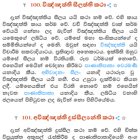
100. විඤ්ඤත්ති සීලත්ති කථා
දැන් විඤ්ඤත්තිය සීලය යයි කථා නම් වේ. එහි කාය
විඤ්ඤත්ති කාය කර්ම වේ. වචී විඤ්ඤත්ති වාක් කර්ම
වේයයි ගන්නා ලද බැවින් විඤ්ඤත්තිය සීලය යයි
යමෙකුගේ ලබ්ධිය වේ. යම්සේ මහා සංඝිකයන්ගේ ද
සම්මිතියන්ගේ ද මෙනි. ඔවුන් සඳහා
විඤ්ඤත්ති
යයි
විචාරීම සකවාදියාටය. ප්‍රතිඥාව අනෙකාටය. ඉක්බිති ඔහුට
යම්සේ සීලය නම් විරතියකි. රූප ධර්මයක් නොවේ.
එහෙයින් මෙයින් චෝදනා කිරිමට
පාණාතිපාතා වෙරමණී
යනාදිය කීය.
අභිවාදනං සීලං
යනාදි යථාරූප වූ
විඤ්ඤත්ති සීලය යයි හඟී. එය උපුටා දැක්වීමට කියන
ලදී. යම්හෙයකින් එය විරති නොවේ නම් එහෙයින්
නැවත
පාණාතිපාතා
යනාදිය කීය. ලබ්ධිය වනාහි
ජලයෙන් පිහිටුවන ලද බැවින් නො පිහිටියේමය.
101. අවිඤ්ඤත්ති දුස්සීල්‍යන්ති කථා
දැන් අවිඤ්ඤත්ති දුස්සීල කථා නම් වේ. එහි චිත්ත
විප්‍රයුක්ත අකුසල් රැස්කිරීම ද පාණාතිපාතාදියෙහි අංග