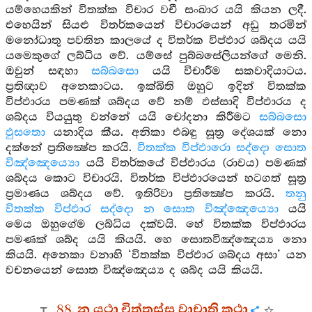
යම්හෙයකින් විතක්ක විචාර වචී සංඛාර යයි කියන ලදී.
එහෙයින් සියළු විතර්කයෙන් විචාරයෙන් අඩු තරමින්
මනෝධාතු පවතින කාලයේ ද විතර්ක විප්ඵාර ශබ්දය යයි
යමෙකුගේ ලබ්ධිය වේ. යම්සේ පුබ්බසේලියන්ගේ මෙනි.
ඔවුන් සඳහා
සබ්බසො
යයි විචාරීම සකවාදියාටය.
ප්‍රතිඥාව අනෙකාටය. ඉක්බිති ඔහුට ඉදින් විතක්ක
විප්ඵාරය පමණක් ශබ්දය වේ නම් ඵස්සාදි විප්ඵාරය ද
ශබ්දය වියයුතු වන්නේ යයි චෝදනා කිරීමට
සබ්බසො
ඵුසතො
යනාදිය කීය. අනිකා එබඳු සූත්‍ර දේශයක් නො
දක්නේ ප්‍රතික්‍ෂේප කරයි.
විතක්ක විප්ඵාරො සද්දො සොත
විඤ්ඤෙය්‍යො
යයි විතර්කයේ විප්ඵාරය (රාවය) පමණක්
ශබ්දය කොට විචාරයි. විතර්ක විප්ඵාරයෙන් හටගත් සූත්‍ර
ප්‍රමාණය ශබ්දය වේ. ඉතිරිවා ප්‍රතික්‍ෂේප කරයි.
තනු
විතක්ක විප්ඵාර සද්දො න සොත විඤ්ඤෙය්‍යො
යයි
මෙය ඔහුගේම ලබ්ධිය දක්වයි. හේ විතක්ක විප්ඵාරය
පමණක් ශබ්ද යයි කියයි. හෙ සොතවිඤ්ඤෙය්‍ය නො
කියයි. අනෙකා වනාහි ‘විතක්ක විප්ඵාර ශබ්දය අසා’ යන
වචනයෙන් සොත විඤ්ඤෙය්‍ය ද ශබ්ද යයි කියයි.
88. න යථා චිත්තස්ස වාචාති කථා