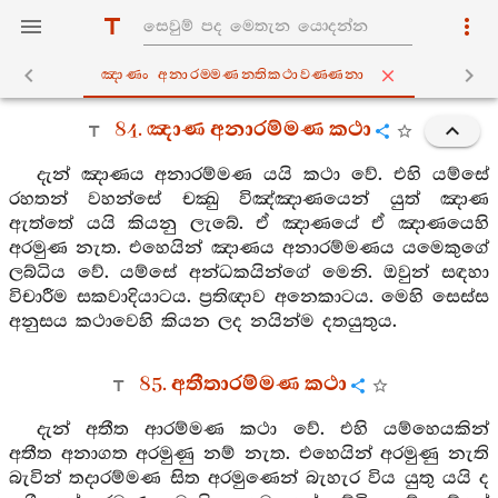
ඤාණං අනාරම‍්මණන‍්තිකථාවණ‍්ණනා
84. ඤාණ අනාරම්මණ කථා
දැන් ඤාණය අනාරම්මණ යයි කථා වේ. එහි යම්සේ
රහතන් වහන්සේ චක්‍ඛු විඤ්ඤාණයෙන් යුත් ඤාණ
ඇත්තේ යයි කියනු ලැබේ. ඒ ඤාණයේ ඒ ඤාණයෙහි
අරමුණ නැත. එහෙයින් ඤාණය අනාරම්මණය යමෙකුගේ
ලබ්ධිය වේ. යම්සේ අන්ධකයින්ගේ මෙනි. ඔවුන් සඳහා
විචාරීම සකවාදියාටය. ප්‍රතිඥාව අනෙකාටය. මෙහි සෙස්ස
අනුසය කථාවෙහි කියන ලද නයින්ම දතයුතුය.
85. අතීතාරම්මණ කථා
දැන් අතීත ආරම්මණ කථා වේ. එහි යම්හෙයකින්
අතීත අනාගත අරමුණු නම් නැත. එහෙයින් අරමුණු නැති
බැවින් තදාරම්මණ සිත අරමුණෙන් බැහැර විය යුතු යයි ද