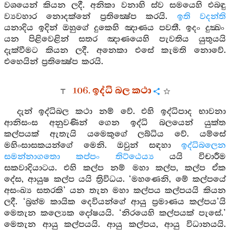
වශයෙන් කියන ලදී. අනිකා වනාහි ස්ව සමයෙහි එබඳු
ව්‍යවහාර නොදක්නේ ප්‍රතික්‍ෂේප කරයි.
ඉති වදන්ති
යනාදිය ඉදින් ඔහුගේ දුකෙහි ඤාණය පවතී. ඉදං දුක්‍ඛං
යන පිළිවෙළින් සතර ඤාණයෙහි පැවතිය යුතුයයි
දැක්වීමට කියන ලදී. අනෙකා එසේ කැමති නොවේ.
එහෙයින් ප්‍රතික්‍ෂේප කරයි.
106. ඉද්ධි බල කථා
දැන් ඉද්ධිබල කථා නම් වේ. එහි ඉද්ධිපාද භාවනා
ආනිසංස අනුවණින් ගෙන ඉද්ධි බලයෙන් යුක්ත
කල්පයක් ඇතැයි යමෙකුගේ ලබ්ධිය වේ. යම්සේ
මහිංසාසකයන්ගේ මෙනි. ඔවුන් සඳහා
ඉද්ධිබලෙන
සමන්නාගතො කප්පං තිට්ඨෙය්‍ය
යයි විචාරීම
සකවාදියාටය. එහි කල්ප නම් මහා කල්ප, කල්ප ඒක
දේස, ආයුෂ කල්ප යයි ත්‍රිවිධය. ‘මහණෙනි, මේ කල්පයේ
අසංඛ්‍ය සතරකි’ යන තැන මහා කල්පය කල්පයයි කියන
ලදී. ‘බ්‍රහ්ම කායික දෙවියන්ගේ ආයු ප්‍රමාණය කල්පය’යි
මෙතැන කල්‍යෙක දෝෂයයි. ‘නිරයෙහි කල්පයක් පැසේ.’
මෙතැන ආයු කල්පයයි. ආයු කල්පය, ආයු විධානයයි.