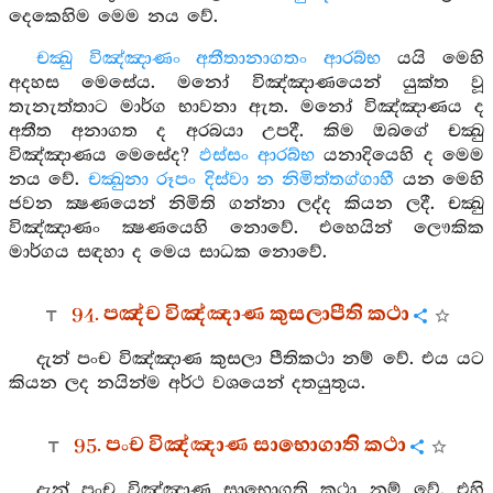
දෙකෙහිම මෙම නය වේ.
චක්‍ඛු විඤ්ඤාණං අතීතානාගතං ආරබ්භ
යයි මෙහි
අදහස මෙසේය. මනෝ විඤ්ඤාණයෙන් යුක්ත වූ
තැනැත්තාට මාර්ග භාවනා ඇත. මනෝ විඤ්ඤාණය ද
අතීත අනාගත ද අරබයා උපදී. කිම ඔබගේ චක්‍ඛු
විඤ්ඤාණය මෙසේද?
ඵස්සං ආරබ්භ
යනාදියෙහි ද මෙම
නය වේ.
චක්‍ඛුනා රූපං දිස්වා න නිමිත්තග්ගාහී
යන මෙහි
ජවන ක්‍ෂණයෙන් නිමිති ගන්නා ලද්ද කියන ලදී. චක්‍ඛු
විඤ්ඤාණං ක්‍ෂණයෙහි නොවේ. එහෙයින් ලෞකික
මාර්ගය සඳහා ද මෙය සාධක නොවේ.
94. පඤ්ච විඤ්ඤාණ කුසලාපීති කථා
දැන් පංච විඤ්ඤාණ කුසලා පීතිකථා නම් වේ. එය යට
කියන ලද නයින්ම අර්ථ වශයෙන් දතයුතුය.
95. පංච විඤ්ඤාණ සාභොගාති කථා
දැන් පංච විඤ්ඤාණ සාභොගති කථා නම් වේ. එහි