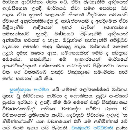
මාර්ගය ආවර්ජනා රහිත වේ. ඒවා පිළිගැනීම් ආදියෙන්
ගැවසීගෙන උපදී. මාර්ගයට ඒවා සමග පෙරපසු බව
නැත. ඒවා නූපන් කාලයෙහි තීක්‍ෂණ විදර්ශනා සමයෙහි
ඒවායේ අනුප්පත්තිදේස වූ ආරුප්පයෙහි ද ඉපදීමෙන් ඒවා
පිළිගැනීම් ආදියෙන් අතර බැවින් අන්‍යෝන්‍ය
සමනන්තරව නූපදී. මාර්ගයට පිළිගැනීම් ආදියෙන්
අන්තරිත භවයක් ද නැත. ඔවුන්ගේ අන්තැන්හි අභිමුඛව
වැටෙන අභෝග මාත්‍ර කිසකුදු නැත. මාර්ගයේ කෙසේ
උදුරා දමන කෘත්‍ය ඇත. යම්හෙයකින් මෙහි ද අභිප්‍රාය
මෙසේය. සකවාදියා මේ ආකාරයෙන් මාර්ගයේ
අපංචවිඤ්ඤාණ ගතිකභාවය පරවාදියාට පිළිගන්වා ‘නො
වත රෙ වත්තබ්බෙ පඤ්ච විඤ්ඤාණ සමංගිස්ස අත්‍ථි
මග්ග භාවනා’ යයි කීය.
සුඤ්ඤතං ආරම්හ
යයි යම්සේ ලෝකෝත්තර මාර්ගය
ශුන්‍ය වූ නිර්වානය අරබයා ද ලෞකිකය. සුද්ධ සංස්කාර
පුංජය අරබයා ද උපදී. කිම ඔබ මෙසේ චක්‍ඛු විඤ්ඤාණය
විචාරන්නෙහිද? අනිකා ‘චක්‍ඛඤ්ච පටිච්ච රූපෙ ච’
වචනයෙන් ප්‍රතික්‍ෂේප කරයි. දෙවනුව විචාරණ ලද්දේ ‘න
නිමිත්තග්ගාහි’ යන වචනයෙන් එහි යම් අනිමිත්තක් වේ
යයි එයම ශූන්‍ය යයි පිළිගනී.
චක්‍ඛුඤ්ච පටිච්චාති
ප්‍රශ්න