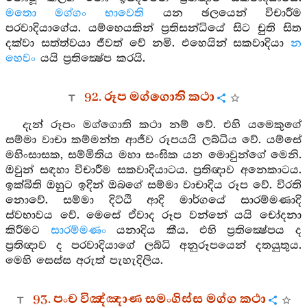
මතො මග්ගං භාවෙති
යන ඡලයෙන් විචාරීම
පරවාදියාගේය. යම්හෙයකින් ප්‍රතිසන්ධියේ සිට චුති සිත
දක්වා සත්ත්වයා ජීවත් වේ නමි. එහෙයින් සකවාදියා
න
හෙවං
යයි ප්‍රතික්‍ෂේප කරයි.
92. රූප මග්ගොති කථා
දැන් රූපං මග්ගොති කථා නම් වේ. එහි යමෙකුගේ
සම්මා වාචා කම්මන්ත ආජීව රූපයයි ලබ්ධිය වේ. යම්සේ
මහිංසාසක, සම්මිතිය මහා සංඝික යන මොවුන්ගේ මෙනි.
ඔවුන් සඳහා විචාරීම සකවාදියාටය. ප්‍රතිඥාව අනෙකාටය.
ඉක්බිති ඔහුට ඉදින් ඔබගේ සම්මා වාචාදිය රූප වේ. විරති
නොවේ. සම්මා දිට්ඨි ආදි මාර්ගයේ සාරම්මණාදි
ස්වභාවය වේ. මෙසේ ඒවාද රූප වන්නේ යයි චෝදනා
කිරීමට
සාරම්මණං
යනාදිය කීය. එහි ප්‍රතික්‍ෂේපය ද
ප්‍රතිඥාව ද පරවාදියාගේ ලබ්ධි අනුරූපයෙන් දතයුතුය.
මෙහි සෙස්ස අරුත් පැහැදිලිය.
93. පංච විඤ්ඤාණ සමංගිස්ස මග්ග කථා