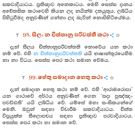
සකවාදියාටය. ප්‍රතිඥාව අනෙකාටය. මෙහි සෙස්ස දානය
අචේතසික කථාවෙහි කියන ලද නයින්ම දතයුතුය. ලබ්ධිය
පිහිටුවීමද අනුවණින් ගන්නා ලද බැවින් නොපිහිටියේමය.
98. සීලං න චිත්තානු පරිවත්තී කථා
දැන් සීලය චිත්තානුපරිවත්තති නොවේය යන කථා
නම් වේ. එහි
න චිත්තානුපරිවත්තති
යයි භාෂාන්තුරයෙහිම
නා නා විධය. සෙස්ස පෙර කථා සමාන වේමය.
99. හේතු සමාදාන හෙතු කථා
දැන් සමාදාන හෙතු කථා නම් වේ. එහි ‘ආරාමරොපා’
යන ගාථාවේ අර්ථය අනුවණින් ගෙන ‘සදා පුඤ්ඤං
පවඩ්ඪති’ යයි ලබ්ධිය වේ. යම්සේ මහා සංඝිකයන්ගේ
මෙනි. ඔවුන් සඳහා විචාරීම සකවාදියාටය. චිත්ත
විප්‍රයුක්ත සීලොපචය සඳහා ප්‍රතිඥාව පරවාදියාටය.
සෙස්ස පෙර කථා හා සමාන වේ.