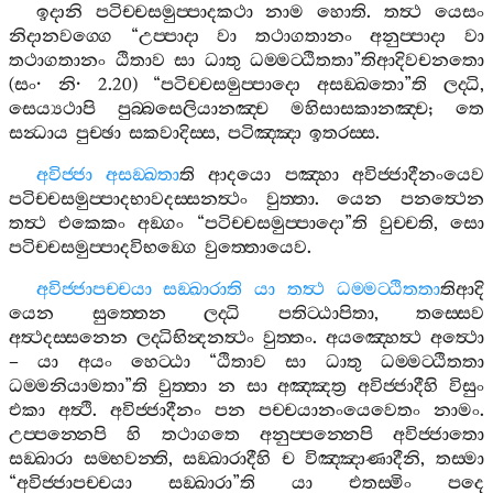
ඉදානි
පටිච‍්චසමුප‍්පාදකථා
නාම
හොති
.
තත්‍ථ
යෙසං
නිදානවග‍්ගෙ
“
උප‍්පාදා
වා
තථාගතානං
අනුප‍්පාදා
වා
තථාගතානං
ඨිතාව
සා
ධාතු
ධම‍්මට‍්ඨිතතා
”
තිආදිවචනතො
(
සං
·
නි
· 2.20) “
පටිච‍්චසමුප‍්පාදො
අසඞ‍්ඛතො
”
ති
ලද‍්ධි
,
සෙය්‍යථාපි
පුබ‍්බසෙලියානඤ‍්ච
මහිසාසකානඤ‍්ච
;
තෙ
සන්‍ධාය
පුච‍්ඡා
සකවාදිස‍්ස
,
පටිඤ‍්ඤා
ඉතරස‍්ස
.
අවිජ‍්ජා
අසඞ‍්ඛතා
ති
ආදයො
පඤ‍්හා
අවිජ‍්ජාදීනංයෙව
පටිච‍්චසමුප‍්පාදභාවදස‍්සනත්‍ථං
වුත‍්තා
.
යෙන
පනත්‍ථෙන
තත්‍ථ
එකෙකං
අඞ‍්ගං
“
පටිච‍්චසමුප‍්පාදො
”
ති
වුච‍්චති
,
සො
පටිච‍්චසමුප‍්පාදවිභඞ‍්ගෙ
වුත‍්තොයෙව
.
අවිජ‍්ජාපච‍්චයා
සඞ‍්ඛාරාති
යා
තත්‍ථ
ධම‍්මට‍්ඨිතතා
තිආදි
යෙන
සුත‍්තෙන
ලද‍්ධි
පතිට‍්ඨාපිතා
,
තස‍්සෙව
අත්‍ථදස‍්සනෙන
ලද‍්ධිභින්‍දනත්‍ථං
වුත‍්තං
.
අයඤ‍්හෙත්‍ථ
අත්‍ථො
–
යා
අයං
හෙට‍්ඨා
“
ඨිතාව
සා
ධාතු
ධම‍්මට‍්ඨිතතා
ධම‍්මනියාමතා
”
ති
වුත‍්තා
න
සා
අඤ‍්ඤත්‍ර
අවිජ‍්ජාදීහි
විසුං
එකා
අත්‍ථි
.
අවිජ‍්ජාදීනං
පන
පච‍්චයානංයෙවෙතං
නාමං
.
උප‍්පන‍්නෙපි
හි
තථාගතෙ
අනුප‍්පන‍්නෙපි
අවිජ‍්ජාතො
සඞ‍්ඛාරා
සම‍්භවන‍්ති
,
සඞ‍්ඛාරාදීහි
ච
විඤ‍්ඤාණාදීනි
,
තස‍්මා
“
අවිජ‍්ජාපච‍්චයා
සඞ‍්ඛාරා
”
ති
යා
එතස‍්මිං
පදෙ