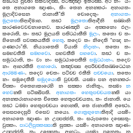
සන්‍ධාය
පුච‍්ඡා
සකවාදිස‍්ස
,
පටිඤ‍්ඤා
ඉතරස‍්ස
.
අථ
නං
“
යං
තෙ
අනාගතෙ
ඤාණං
,
කිං
තෙන
අනන‍්තරං
අනාගතං
මූලාදිවසෙන
ජානාතී
”
ති
චොදෙතුං
අනාගතං
මූලතො
තිආදිමාහ
.
තත්‍ථ
මූලතො
තිආදීනි
සබ‍්බානි
කාරණවෙවචනානෙව
.
කාරණඤ‍්හි
යං
අත‍්තනො
ඵලං
කරොති
,
තං
තත්‍ථ
මූලයති
පතිට‍්ඨාතීති
මූලං
.
තතො
ච
තං
හිනොති
පවත‍්තයතීති
හෙතු
.
තදෙව
තං
නිදෙති
“
හන්‍ද
නං
ගණ‍්හථා
”
ති
.
නිය්‍යාතෙති
වියාති
නිදානං
.
තතො
තං
සම‍්භවතීති
සම‍්භවො
.
පභවතීති
පභවො
.
තත්‍ථ
ච
තං
සමුට‍්ඨාති
,
තං
වා
නං
සමුට‍්ඨාපෙතීති
සමුට‍්ඨානං
.
තදෙව
නං
ආහරතීති
ආහාරො
.
තඤ‍්චස‍්ස
අපරිච‍්චජිතබ‍්බට‍්ඨෙන
ආරම‍්මණං
.
තදෙව
චෙතං
පටිච‍්ච
එතීති
පච‍්චයො
.
තතො
නං
සමුදෙතීති
සමුදයො
ති
වුච‍්චති
.
යස‍්මා
පන
අනන‍්තරං
චිත‍්තං
එතෙහාකාරෙහි
න
සක‍්කා
ජානිතුං
,
තස‍්මා
න
හෙව
න‍්ති
පටික‍්ඛිපති
.
අනාගතං
හෙතුපච‍්චයත
න‍්ති
යා
අනන‍්තරානාගතෙ
චිත‍්තෙ
හෙතුපච‍්චයතා
,
තං
ජානාති
.
යෙ
තත්‍ථ
ධම‍්මා
හෙතුපච‍්චයා
හොන‍්ති
,
තෙ
ජානාතීති
අත්‍ථො
.
සෙසපදෙසුපි
එසෙව
නයො
.
ගොත්‍රභුනො
තිආදි
යස‍්මිං
අනාගතෙ
ඤාණං
න
උප‍්පජ‍්ජති
,
තං
සරූපතො
දස‍්සෙතුං
වුත‍්තං
.
පාටලිපුත‍්තස‍්සා
ති
සුත‍්තං
යස‍්මිං
අනාගතෙ
ඤාණං
උප‍්පජ‍්ජති
,
තං
දස‍්සෙතුං
ආහටං
.
යස‍්මා
පනෙතං
න