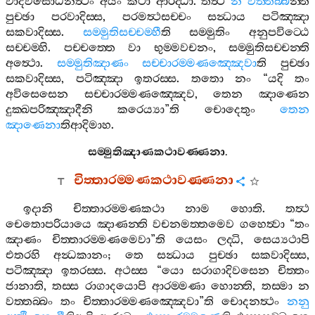
වාදවිසොධනත්‍ථං
අයං
කථා
ආරද‍්ධා
.
තත්‍ථ
න
වත‍්තබ‍්බ
න‍්ති
පුච‍්ඡා
පරවාදිස‍්ස
,
පරමත්‍ථසච‍්චං
සන්‍ධාය
පටිඤ‍්ඤා
සකවාදිස‍්ස
.
සම‍්මුතිසච‍්චම‍්හී
ති
සම‍්මුතිං
අනුපවිට‍්ඨෙ
සච‍්චම‍්හි
.
පච‍්චත‍්තෙ
වා
භුම‍්මවචනං
,
සම‍්මුතිසච‍්චන‍්ති
අත්‍ථො
.
සම‍්මුතිඤාණං
සච‍්චාරම‍්මණඤ‍්ඤෙවා
ති
පුච‍්ඡා
සකවාදිස‍්ස
,
පටිඤ‍්ඤා
ඉතරස‍්ස
.
තතො
නං
“
යදි
තං
අවිසෙසෙන
සච‍්චාරම‍්මණඤ‍්ඤෙව
,
තෙන
ඤාණෙන
දුක‍්ඛපරිඤ‍්ඤාදීනි
කරෙය්‍යා
”
ති
චොදෙතුං
තෙන
ඤාණෙනා
තිආදිමාහ
.
සම‍්මුතිඤාණකථාවණ‍්ණනා
.
චිත‍්තාරම‍්මණකථාවණ‍්ණනා
ඉදානි
චිත‍්තාරම‍්මණකථා
නාම
හොති
.
තත්‍ථ
චෙතොපරියායෙ
ඤාණන‍්ති
වචනමත‍්තමෙව
ගහෙත්‍වා
“
තං
ඤාණං
චිත‍්තාරම‍්මණමෙවා
”
ති
යෙසං
ලද‍්ධි
,
සෙය්‍යථාපි
එතරහි
අන්‍ධකානං
;
තෙ
සන්‍ධාය
පුච‍්ඡා
සකවාදිස‍්ස
,
පටිඤ‍්ඤා
ඉතරස‍්ස
.
අථස‍්ස
“
යො
සරාගාදිවසෙන
චිත‍්තං
ජානාති
,
තස‍්ස
රාගාදයොපි
ආරම‍්මණා
හොන‍්ති
,
තස‍්මා
න
වත‍්තබ‍්බං
තං
චිත‍්තාරම‍්මණඤ‍්ඤෙවා
”
ති
චොදනත්‍ථං
නනු