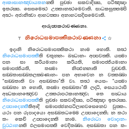
ආකාසානඤ‍්චායතන
න‍්ති
පුච‍්ඡා
සකවාදිස‍්ස
,
පටිඤ‍්ඤා
ඉතරස‍්ස
.
සෙසමෙත්‍ථ
උත‍්තානත්‍ථමෙවාති
.
සාධකසුත‍්තම‍්පි
අත්‍ථං
අජානිත්‍වා
ආහටත‍්තා
අනාහටසදිසමෙවාති
.
ආරුප‍්පකථාවණ‍්ණනා
.
නිරොධසමාපත‍්තිකථාවණ‍්ණනා
ඉදානි
නිරොධසමාපත‍්තිකථා
නාම
හොති
.
තත්‍ථ
නිරොධසමාපත‍්තී
ති
චතුන‍්නං
ඛන්‍ධානං
අප‍්පවත‍්ති
.
යස‍්මා
පන
සා
කරියමානා
කරියති
,
සමාපජ‍්ජියමානා
සමාපජ‍්ජියති
,
තස‍්මා
නිප‍්ඵන‍්නාති
වුච‍්චති
.
සඞ‍්ඛතාසඞ‍්ඛතලක‍්ඛණානං
පන
අභාවෙන
න
වත‍්තබ‍්බා
“
සඞ‍්ඛතාති
වා
අසඞ‍්ඛතා
”
ති
වා
.
තත්‍ථ
යෙසං
“
යස‍්මා
සඞ‍්ඛතා
න
හොති
,
තස‍්මා
අසඞ‍්ඛතා
”
ති
ලද‍්ධි
,
සෙය්‍යථාපි
අන්‍ධකානඤ‍්චෙව
උත‍්තරාපථකානඤ‍්ච
;
තෙ
සන්‍ධාය
නිරොධසමාපත‍්තී
ති
පුච‍්ඡා
සකවාදිස‍්ස
,
පටිඤ‍්ඤා
ඉතරස‍්ස
.
උප‍්පාදෙන‍්තී
තිආදි
සමාපජ‍්ජනපටිලාභවසෙනෙව
වුත‍්තං
.
යථා
පන
රූපාදයො
අසඞ‍්ඛතධම‍්මෙ
උප‍්පාදෙන‍්ති
;
න
තථා
තං
කෙචි
උප‍්පාදෙන‍්ති
නාම
.
නිරොධා
වොදානං
වුට‍්ඨාන
න‍්ති
ඵලසමාපත‍්ති
වෙදිතබ‍්බා
.
අසඞ‍්ඛතා
පන
තං