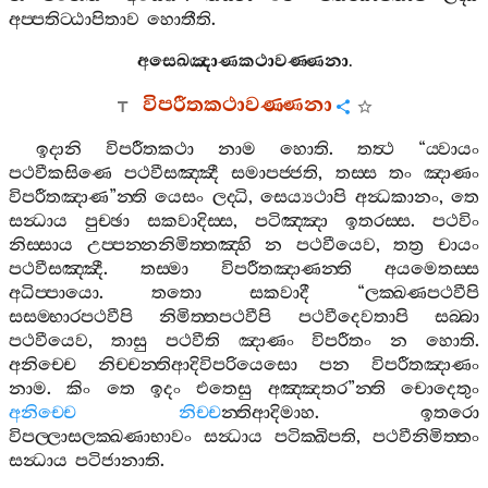
අප‍්පතිට‍්ඨාපිතාව
හොතීති
.
අසෙඛඤාණකථාවණ‍්ණනා
.
විපරීතකථාවණ‍්ණනා
ඉදානි
විපරීතකථා
නාම
හොති
.
තත්‍ථ
“
ය‍්වායං
පථවීකසිණෙ
පථවීසඤ‍්ඤී
සමාපජ‍්ජති
,
තස‍්ස
තං
ඤාණං
විපරීතඤාණ
”
න‍්ති
යෙසං
ලද‍්ධි
,
සෙය්‍යථාපි
අන්‍ධකානං
,
තෙ
සන්‍ධාය
පුච‍්ඡා
සකවාදිස‍්ස
,
පටිඤ‍්ඤා
ඉතරස‍්ස
.
පථවිං
නිස‍්සාය
උප‍්පන‍්නනිමිත‍්තඤ‍්හි
න
පථවීයෙව
,
තත්‍ර
චායං
පථවීසඤ‍්ඤී
.
තස‍්මා
විපරීතඤාණන‍්ති
අයමෙතස‍්ස
අධිප‍්පායො
.
තතො
සකවාදී
“
ලක‍්ඛණපථවීපි
සසම‍්භාරපථවීපි
නිමිත‍්තපථවීපි
පථවීදෙවතාපි
සබ‍්බා
පථවීයෙව
,
තාසු
පථවීති
ඤාණං
විපරීතං
න
හොති
.
අනිච‍්චෙ
නිච‍්චන‍්තිආදිවිපරියෙසො
පන
විපරීතඤාණං
නාම
.
කිං
තෙ
ඉදං
එතෙසු
අඤ‍්ඤතර
”
න‍්ති
චොදෙතුං
අනිච‍්චෙ
නිච‍්ච
න‍්තිආදිමාහ
.
ඉතරො
විපල‍්ලාසලක‍්ඛණාභාවං
සන්‍ධාය
පටික‍්ඛිපති
,
පථවීනිමිත‍්තං
සන්‍ධාය
පටිජානාති
.