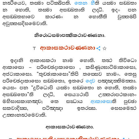
නත්‍ථියෙව
,
තස‍්මා
පටික‍්ඛිපති
.
තෙන
හී
ති
යස‍්මා
සඞ‍්ඛතා
න
හොති
,
තස‍්මා
අසඞ‍්ඛතාති
ලද‍්ධි
.
ඉදං
පන
අසඞ‍්ඛතභාවෙ
කාරණං
න
හොතීති
වුත‍්තම‍්පි
අවුත‍්තසදිසමෙවාති
.
නිරොධසමාපත‍්තිකථාවණ‍්ණනා
.
ආකාසකථාවණ‍්ණනා
ඉදානි
ආකාසකථා
නාම
හොති
.
තත්‍ථ
තිවිධො
ආකාසො
–
පරිච‍්ඡෙදාකාසො
,
කසිණුග‍්ඝාටිමාකාසො
,
අජටාකාසො
. “
තුච‍්ඡාකාසො
”
තිපි
තස‍්සෙව
නාමං
.
තෙසු
පරිච‍්ඡෙදාකාසො
සඞ‍්ඛතො
,
ඉතරෙ
ද‍්වෙ
පඤ‍්ඤත‍්තිමත‍්තා
.
යෙසං
පන
“
දුවිධොපි
යස‍්මා
සඞ‍්ඛතො
න
හොති
,
තස‍්මා
අසඞ‍්ඛතො
”
ති
ලද‍්ධි
,
සෙය්‍යථාපි
උත‍්තරාපථකානං
මහිසාසකානඤ‍්ච
;
තෙ
සන්‍ධාය
ආකාසො
ති
පුච‍්ඡා
සකවාදිස‍්ස
,
පටිඤ‍්ඤා
ඉතරස‍්ස
.
සෙසමෙත්‍ථ
උත‍්තානත්‍ථමෙවාති
.
ආකාසකථාවණ‍්ණනා
.