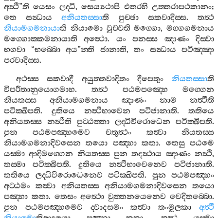
අත්‍ථී
”
ති
යෙසං
ලද‍්ධි
,
සෙය්‍යථාපි
එතරහි
උත‍්තරාපථකානං
;
තෙ
සන්‍ධාය
අනියතස‍්සා
ති
පුච‍්ඡා
සකවාදිස‍්ස
.
තත්‍ථ
නියාමගමනායා
ති
නියාමො
වුච‍්චති
මග‍්ගො
,
මග‍්ගගමනාය
මග‍්ගොක‍්කමනායාති
අත්‍ථො
.
යං
පනස‍්ස
ඤාණං
දිස‍්වා
භගවා
“
භබ‍්බො
අය
”
න‍්ති
ජානාති
,
තං
සන්‍ධාය
පටිඤ‍්ඤා
පරවාදිස‍්ස
.
අථස‍්ස
සකවාදී
අයුත‍්තවාදිතං
දීපෙතුං
නියතස‍්සා
ති
විපරීතානුයොගමාහ
.
තත්‍ථ
පඨමපඤ‍්හෙ
මග‍්ගෙන
නියතස‍්ස
අනියාමගමනාය
ඤාණං
නාම
නත්‍ථීති
පටික‍්ඛිපති
.
දුතියෙ
නත්‍ථිභාවෙන
පටිජානාති
.
තතියෙ
අනියතස‍්ස
නත්‍ථීති
පුට‍්ඨත‍්තා
ලද‍්ධිවිරොධෙන
පටික‍්ඛිපති
.
පුන
පඨමපඤ‍්හමෙව
චතුත්‍ථං
කත්‍වා
නියතස‍්ස
නියාමගමනාදිවසෙන
තයො
පඤ‍්හා
කතා
.
තෙසු
පඨමෙ
යස‍්මා
ආදිමග‍්ගෙන
නියතස‍්ස
පුන
තදත්‍ථාය
ඤාණං
නත්‍ථි
,
තස‍්මා
පටික‍්ඛිපති
.
දුතියෙ
නත්‍ථිභාවෙනෙව
පටිජානාති
.
තතියෙ
ලද‍්ධිවිරොධෙනෙව
පටික‍්ඛිපති
.
පුන
පඨමපඤ‍්හං
අට‍්ඨමං
කත්‍වා
අනියතස‍්ස
අනියාමගමනාදිවසෙන
තයො
පඤ‍්හා
කතා
.
තෙසං
අත්‍ථො
වුත‍්තනයෙනෙව
වෙදිතබ‍්බො
.
පුන
පඨමපඤ‍්හමෙව
ද‍්වාදසමං
කත්‍වා
තංමූලකා
අත්‍ථි