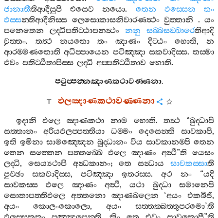
ජානාතී
තිආදීසුපි
එසෙව
නයො
.
තෙන
ඵස‍්සෙන
තං
ඵස‍්ස
න‍්තිආදීනිස‍්ස
ලෙසොකාසනිවාරණත්‍ථං
වුත‍්තානි
.
යං
පනෙතෙන
ලද‍්ධිපතිට‍්ඨාපනත්‍ථං
නනු
සබ‍්බසඞ‍්ඛාරෙ
තිආදි
වුත‍්තං
.
තත්‍ථ
නයතො
තං
ඤාණං
දිට‍්ඨං
හොති
,
න
ආරම‍්මණතොති
අධිප‍්පායෙන
පටිඤ‍්ඤා
සකවාදිස‍්ස
.
තස‍්මා
එවං
පතිට‍්ඨිතාපිස‍්ස
ලද‍්ධි
අප‍්පතිට‍්ඨිතාව
හොති
.
පටුප‍්පන‍්නඤාණකථාවණ‍්ණනා
.
ඵලඤාණකථාවණ‍්ණනා
ඉදානි
ඵලෙ
ඤාණකථා
නාම
හොති
.
තත්‍ථ
“
බුද‍්ධාපි
සත‍්තානං
අරියඵලප‍්පත‍්තියා
ධම‍්මං
දෙසෙන‍්ති
සාවකාපි
,
ඉති
ඉමිනා
සාමඤ‍්ඤෙන
බුද‍්ධානං
විය
සාවකානම‍්පි
තෙන
තෙන
සත‍්තෙන
පත‍්තබ‍්බෙ
ඵලෙ
ඤාණං
අත්‍ථී
”
ති
යෙසං
ලද‍්ධි
,
සෙය්‍යථාපි
අන්‍ධකානං
;
තෙ
සන්‍ධාය
සාවකස‍්සා
ති
පුච‍්ඡා
සකවාදිස‍්ස
,
පටිඤ‍්ඤා
ඉතරස‍්ස
.
අථ
නං
“
යදි
සාවකස‍්ස
ඵලෙ
ඤාණං
අත්‍ථි
,
යථා
බුද‍්ධා
සමානෙපි
සොතාපත‍්තිඵලෙ
අත‍්තනො
ඤාණබලෙන
‘
අයං
එකබීජී
,
අයං
කොලංකොලො
,
අයං
සත‍්තක‍්ඛත‍්තුපරමො
’
ති
ඵලස‍්සකතං
පඤ‍්ඤපෙන‍්ති
,
කිං
තෙ
එවං
සාවකොපී
”
ති