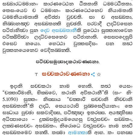
සඞ‍්ඛාරධම‍්මානං
කාරණට‍්ඨෙන
ඨිතතාති
ධම‍්මට‍්ඨිතතා
.
තෙසංයෙව
ච
ධම‍්මානං
කාරණට‍්ඨෙනෙව
නියාමතාති
ධම‍්මනියාමතාති
අවිජ‍්ජා
වුච‍්චති
.
සා
ච
අසඞ‍්ඛතා
,
නිබ‍්බානඤ‍්ච
අසඞ‍්ඛතන‍්ති
පුච‍්ඡති
.
පරවාදී
ලද‍්ධිවසෙන
පටිජානිත්‍වා
පුන
ද‍්වෙ
අසඞ‍්ඛතානී
ති
පුට‍්ඨො
සුත‍්තාභාවෙන
පටික‍්ඛිපිත්‍වා
ලද‍්ධිවසෙනෙව
පටිජානාති
.
සෙසපදෙසුපි
එසෙව
නයො
.
හෙට‍්ඨා
වුත‍්තසදිසං
පන
තත්‍ථ
වුත‍්තනයෙනෙව
වෙදිතබ‍්බන‍්ති
.
පටිච‍්චසමුප‍්පාදකථාවණ‍්ණනා
.
සච‍්චකථාවණ‍්ණනා
ඉදානි
සච‍්චකථා
නාම
හොති
.
තත්‍ථ
යෙසං
“
චත‍්තාරිමානි
,
භික‍්ඛවෙ
,
තථානි
අවිතථානී
”
ති
(
සං
·
නි
·
5.1090)
සුත‍්තං
නිස‍්සාය
“
චත‍්තාරි
සච‍්චානි
නිච‍්චානි
අසඞ‍්ඛතානී
”
ති
ලද‍්ධි
,
සෙය්‍යථාපි
පුබ‍්බසෙලියානං
;
තෙ
සන්‍ධාය
පුච‍්ඡා
සකවාදිස‍්ස
,
පටිඤ‍්ඤා
ඉතරස‍්ස
.
අයඤ‍්හිස‍්ස
අධිප‍්පායො
–
දුක‍්ඛසමුදයමග‍්ගෙසු
වත්‍ථුසච‍්චං
සඞ‍්ඛතං
,
ලක‍්ඛණසච‍්චං
අසඞ‍්ඛතං
.
නිරොධෙ
වත්‍ථුසච‍්චං
නාම
නත්‍ථි
අසඞ‍්ඛතමෙව
තන‍්ති
.
තස‍්මා
ආමන‍්තා
ති
ආහ
.
තං
පනස‍්ස