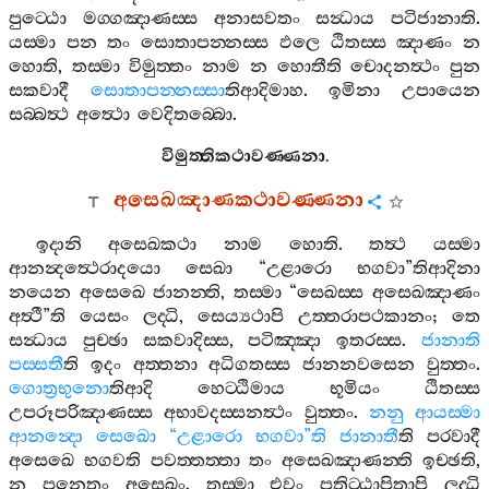
පුට‍්ඨො
මග‍්ගඤාණස‍්ස
අනාසවතං
සන්‍ධාය
පටිජානාති
.
යස‍්මා
පන
තං
සොතාපන‍්නස‍්ස
ඵලෙ
ඨිතස‍්ස
ඤාණං
න
හොති
,
තස‍්මා
විමුත‍්තං
නාම
න
හොතීති
චොදනත්‍ථං
පුන
සකවාදී
සොතාපන‍්නස‍්සා
තිආදිමාහ
.
ඉමිනා
උපායෙන
සබ‍්බත්‍ථ
අත්‍ථො
වෙදිතබ‍්බො
.
විමුත‍්තිකථාවණ‍්ණනා
.
අසෙඛඤාණකථාවණ‍්ණනා
ඉදානි
අසෙඛකථා
නාම
හොති
.
තත්‍ථ
යස‍්මා
ආනන්‍දත්‍ථෙරාදයො
සෙඛා
“
උළාරො
භගවා
”
තිආදිනා
නයෙන
අසෙඛෙ
ජානන‍්ති
,
තස‍්මා
“
සෙඛස‍්ස
අසෙඛඤාණං
අත්‍ථී
”
ති
යෙසං
ලද‍්ධි
,
සෙය්‍යථාපි
උත‍්තරාපථකානං
;
තෙ
සන්‍ධාය
පුච‍්ඡා
සකවාදිස‍්ස
,
පටිඤ‍්ඤා
ඉතරස‍්ස
.
ජානාති
පස‍්සතී
ති
ඉදං
අත‍්තනා
අධිගතස‍්ස
ජානනවසෙන
වුත‍්තං
.
ගොත්‍රභුනො
තිආදි
හෙට‍්ඨිමාය
භූමියං
ඨිතස‍්ස
උපරූපරිඤාණස‍්ස
අභාවදස‍්සනත්‍ථං
වුත‍්තං
.
නනු
ආයස‍්මා
ආනන්‍දො
සෙඛො
“
උළාරො
භගවා
”
ති
ජානාතී
ති
පරවාදී
අසෙඛෙ
භගවති
පවත‍්තත‍්තා
තං
අසෙඛඤාණන‍්ති
ඉච‍්ඡති
,
න
පනෙතං
අසෙඛං
.
තස‍්මා
එවං
පතිට‍්ඨාපිතාපි
ලද‍්ධි