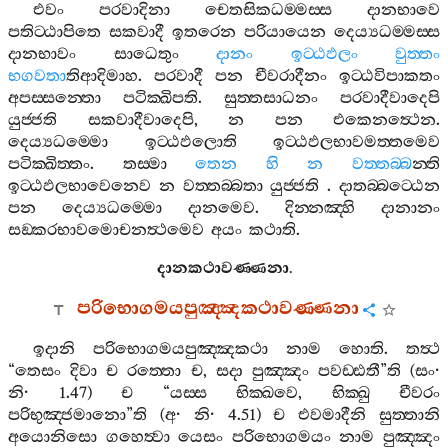
එවං
පරවාදිනා
චෙතසිකධම‍්මස‍්ස
දානභාවෙ
පතිට‍්ඨාපිතෙ
සකවාදී
ඉතරෙන
පරියායෙන
දෙය්‍යධම‍්මස‍්ස
දානභාවං
සාධෙතුං
දානං
ඉට‍්ඨඵලං
වුත‍්තං
භගවතා
තිආදිමාහ
.
පරවාදී
පන
චීවරාදීනං
ඉට‍්ඨවිපාකතං
අපස‍්සන‍්තො
පටික‍්ඛිපති
.
සුත‍්තසාධනං
පරවාදීවාදෙපි
යුජ‍්ජති
සකවාදීවාදෙපි
,
න
පන
එකෙනත්‍ථෙන
.
දෙය්‍යධම‍්මො
ඉට‍්ඨඵලොති
ඉට‍්ඨඵලභාවමත‍්තමෙව
පටික‍්ඛිත‍්තං
.
තස‍්මා
තෙන
හි
න
වත‍්තබ‍්බ
න‍්ති
ඉට‍්ඨඵලභාවෙනෙව
න
වත‍්තබ‍්බතා
යුජ‍්ජති
.
දාතබ‍්බට‍්ඨෙන
පන
දෙය්‍යධම‍්මො
දානමෙව
.
දින‍්නඤ‍්හි
දානානං
සඞ‍්කරභාවමොචනත්‍ථමෙව
අයං
කථාති
.
දානකථාවණ‍්ණනා
.
පරිභොගමයපුඤ‍්ඤකථාවණ‍්ණනා
ඉදානි
පරිභොගමයපුඤ‍්ඤකථා
නාම
හොති
.
තත්‍ථ
“
තෙසං
දිවා
ච
රත‍්තො
ච
,
සදා
පුඤ‍්ඤං
පවඩ‍්ඪතී
”
ති
(
සං
·
නි
· 1.47)
ච
“
යස‍්ස
භික‍්ඛවෙ
,
භික‍්ඛු
චීවරං
පරිභුඤ‍්ජමානො
”
ති
(
අ
·
නි
· 4.51)
ච
එවමාදීනි
සුත‍්තානි
අයොනිසො
ගහෙත්‍වා
යෙසං
පරිභොගමයං
නාම
පුඤ‍්ඤං