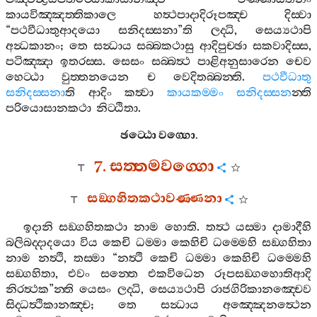
කායවිඤ‍්ඤත‍්තිකාලෙ
හත්‍ථපාදාදිරූපඤ‍්ච
දිස‍්වා
“
පථවීධාතුආදයො
සනිදස‍්සනා
”
ති
ලද‍්ධි
,
සෙය්‍යථාපි
අන්‍ධකානං
;
තෙ
සන්‍ධාය
සබ‍්බකථාසු
ආදිපුච‍්ඡා
සකවාදිස‍්ස
,
පටිඤ‍්ඤා
ඉතරස‍්ස
.
සෙසං
සබ‍්බත්‍ථ
පාළිඅනුසාරෙන
චෙව
හෙට‍්ඨා
වුත‍්තනයෙන
ච
වෙදිතබ‍්බන‍්ති
.
පථවීධාතු
සනිදස‍්සනා
ති
ආදිං
කත්‍වා
කායකම‍්මං
සනිදස‍්සන
න‍්ති
පරියොසානකථා
නිට‍්ඨිතා
.
ඡට‍්ඨො
වග‍්ගො
.
7.
සත‍්තමවග‍්ගො
සඞ‍්ගහිතකථාවණ‍්ණනා
ඉදානි
සඞ‍්ගහිතකථා
නාම
හොති
.
තත්‍ථ
යස‍්මා
දාමාදීහි
බලිබද‍්දාදයො
විය
කෙචි
ධම‍්මා
කෙහිචි
ධම‍්මෙහි
සඞ‍්ගහිතා
නාම
නත්‍ථි
,
තස‍්මා
“
නත්‍ථි
කෙචි
ධම‍්මා
කෙහිචි
ධම‍්මෙහි
සඞ‍්ගහිතා
,
එවං
සන‍්තෙ
එකවිධෙන
රූපසඞ‍්ගහොතිආදි
නිරත්‍ථක
”
න‍්ති
යෙසං
ලද‍්ධි
,
සෙය්‍යථාපි
රාජගිරිකානඤ‍්චෙව
සිද‍්ධත්‍ථිකානඤ‍්ච
;
තෙ
සන්‍ධාය
අඤ‍්ඤෙනත්‍ථෙන