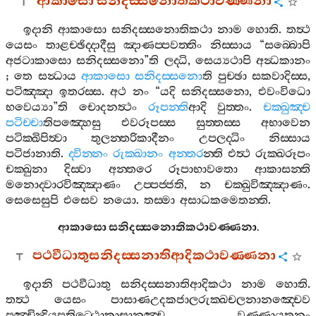
ආකාසො
සනිදස‍්සනොතිකථාවණ‍්ණනා
ඉදානි
ආකාසො
සනිදස‍්සනොතිකථා
නාම
හොති
.
තත්‍ථ
යෙසං
තාළච‍්ඡිද‍්දාදීසු
ඤාණප‍්පවත‍්තිං
නිස‍්සාය
“
සබ‍්බොපි
අජටාකාසො
සනිදස‍්සනො
”
ති
ලද‍්ධි
,
සෙය්‍යථාපි
අන්‍ධකානං
;
තෙ
සන්‍ධාය
ආකාසො
සනිදස‍්සනො
ති
පුච‍්ඡා
සකවාදිස‍්ස
,
පටිඤ‍්ඤා
ඉතරස‍්ස
.
අථ
නං
“
යදි
සනිදස‍්සනො
,
එවංවිධො
භවෙය්‍යා
”
ති
චොදනත්‍ථං
රූපන‍්ති
ආදි
වුත‍්තං
.
චක‍්ඛුඤ‍්ච
පටිච‍්චා
තිපඤ‍්හෙසු
එවරූපස‍්ස
සුත‍්තස‍්ස
අභාවෙන
පටික‍්ඛිපිත්‍වා
තුලන‍්තරිකාදීනං
උපලද‍්ධිං
නිස‍්සාය
පටිජානාති
.
ද‍්වින‍්නං
රුක‍්ඛානං
අන‍්තර
න‍්ති
එත්‍ථ
රුක‍්ඛරූපං
චක‍්ඛුනා
දිස‍්වා
අන‍්තරෙ
රූපාභාවතො
ආකාසන‍්ති
මනොද‍්වාරවිඤ‍්ඤාණං
උප‍්පජ‍්ජති
,
න
චක‍්ඛුවිඤ‍්ඤාණං
.
සෙසෙසුපි
එසෙව
නයො
.
තස‍්මා
අසාධකමෙතන‍්ති
.
ආකාසො
සනිදස‍්සනොතිකථාවණ‍්ණනා
.
පථවීධාතුසනිදස‍්සනාතිආදිකථාවණ‍්ණනා
ඉදානි
පථවීධාතු
සනිදස‍්සනාතිආදිකථා
නාම
හොති
.
තත්‍ථ
යෙසං
පාසාණඋදකජාලරුක‍්ඛචලනානඤ‍්චෙව
පඤ‍්චින්‍ද්‍රියපතිට‍්ඨොකාසානඤ‍්ච
වණ‍්ණායතනං