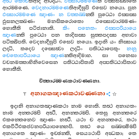
අත්‍ථි
කොචී
තිආදි
ආරද‍්ධං
.
ඵස‍්සාරම‍්මණෙ
ති
ඵස‍්සසඞ‍්ඛාතෙ
ආරම‍්මණෙ
.
වෙදනාරම‍්මණෙ
තිආදීසුපි
එසෙව
නයො
.
පුන
ඵස‍්සාරම‍්මණෙ
ඤාණං
න
වත‍්තබ‍්බ
න‍්ති
පුට‍්ඨො
ඵස‍්සස‍්ස
ඵුසනලක‍්ඛණං
මනසිකරොතො
ඵස‍්සොවාරම‍්මණං
හොතීති
පටිජානාති
.
කිං
පනෙතං
ඵස‍්සපරියායෙ
ඤාණ
න‍්ති
පුට‍්ඨො
පන
තාදිසස‍්ස
සුත‍්තපදස‍්ස
අභාවා
පටික‍්ඛිපති
.
වෙදනාදීසුපි
එසෙව
නයො
.
ඉදානි
යං
නිස‍්සාය
ලද‍්ධි
,
තදෙව
දස‍්සෙත්‍වා
ලද‍්ධිං
පතිට‍්ඨාපෙතුං
නනු
චෙතොපරියායෙ
ඤාණ
න‍්තිආදිමාහ
.
සා
පනෙසා
වචනමත‍්තාභිනිවෙසෙන
පතිට‍්ඨාපිතාපි
අප‍්පතිට‍්ඨාපිතාව
හොතීති
.
චිත‍්තාරම‍්මණකථාවණ‍්ණනා
.
අනාගතඤාණකථාවණ‍්ණනා
ඉදානි
අනාගතඤාණකථා
නාම
හොති
.
තත්‍ථ
අනාගතං
නාම
අන‍්තරම‍්පි
අත්‍ථි
,
අනන‍්තරම‍්පි
.
තෙසු
අනන‍්තරෙ
එකන‍්තෙනෙව
ඤාණං
නත්‍ථි
.
යථා
ච
අනන‍්තරෙ
,
තථා
එකවීථිඑකජවනපරියාපන‍්නෙපි
.
තත්‍ථ
යෙ
සබ‍්බස‍්මිම‍්පි
අනාගතෙ
ඤාණං
ඉච‍්ඡන‍්ති
,
සෙය්‍යථාපි
අන්‍ධකා
;
තෙ