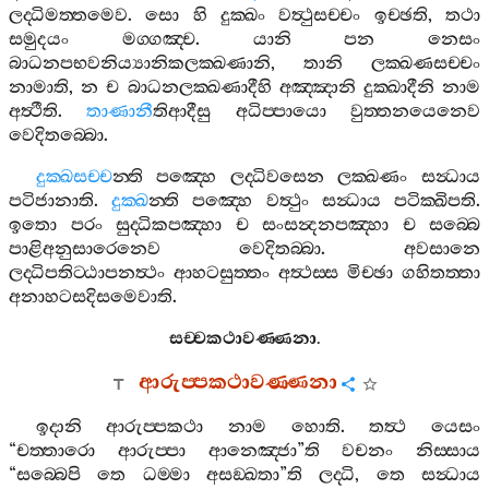
ලද‍්ධිමත‍්තමෙව
.
සො
හි
දුක‍්ඛං
වත්‍ථුසච‍්චං
ඉච‍්ඡති
,
තථා
සමුදයං
මග‍්ගඤ‍්ච
.
යානි
පන
නෙසං
බාධනපභවනිය්‍යානිකලක‍්ඛණානි
,
තානි
ලක‍්ඛණසච‍්චං
නාමාති
,
න
ච
බාධනලක‍්ඛණාදීහි
අඤ‍්ඤානි
දුක‍්ඛාදීනි
නාම
අත්‍ථීති
.
තාණානී
තිආදීසු
අධිප‍්පායො
වුත‍්තනයෙනෙව
වෙදිතබ‍්බො
.
දුක‍්ඛසච‍්ච
න‍්ති
පඤ‍්හෙ
ලද‍්ධිවසෙන
ලක‍්ඛණං
සන්‍ධාය
පටිජානාති
.
දුක‍්ඛ
න‍්ති
පඤ‍්හෙ
වත්‍ථුං
සන්‍ධාය
පටික‍්ඛිපති
.
ඉතො
පරං
සුද‍්ධිකපඤ‍්හා
ච
සංසන්‍දනපඤ‍්හා
ච
සබ‍්බෙ
පාළිඅනුසාරෙනෙව
වෙදිතබ‍්බා
.
අවසානෙ
ලද‍්ධිපතිට‍්ඨාපනත්‍ථං
ආහටසුත‍්තං
අත්‍ථස‍්ස
මිච‍්ඡා
ගහිතත‍්තා
අනාහටසදිසමෙවාති
.
සච‍්චකථාවණ‍්ණනා
.
ආරුප‍්පකථාවණ‍්ණනා
ඉදානි
ආරුප‍්පකථා
නාම
හොති
.
තත්‍ථ
යෙසං
“
චත‍්තාරො
ආරුප‍්පා
ආනෙඤ‍්ජා
”
ති
වචනං
නිස‍්සාය
“
සබ‍්බෙපි
තෙ
ධම‍්මා
අසඞ‍්ඛතා
”
ති
ලද‍්ධි
,
තෙ
සන්‍ධාය