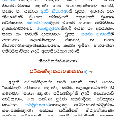
නියාමො
තිආදයො
පඤ‍්හා
කතා
.
තත්‍ථ
යස‍්මා
නියාමගමනාය
ඤාණං
නාම
මග‍්ගඤාණමෙව
හොති
,
තස‍්මා
තං
සන්‍ධාය
අත්‍ථි
නියාමො
ති
වුත‍්තං
.
ඉතරො
පන
නියාමොති
වුත‍්තෙ
පටික‍්ඛිපති
,
ඤාණන‍්ති
වුත‍්තෙ
පටිජානාති
.
සතිපට‍්ඨානා
දීසුපි
එසෙව
නයො
.
පච‍්චනීකං
උත‍්තානත්‍ථමෙව
.
ගොත්‍රභුනො
තිආදි
යෙන
යං
අප‍්පත‍්තං
,
තස‍්ස
තං
නත්‍ථීති
දස‍්සනත්‍ථං
වුත‍්තං
.
භගවා
ජානාතී
ති
අත‍්තනො
ඤාණබලෙන
ජානාති
,
න
තස‍්ස
නියාමගමනඤාණසබ‍්භාවතො
.
තස‍්මා
ඉමිනා
කාරණෙන
පතිට‍්ඨිතාපිස‍්ස
ලද‍්ධි
අප‍්පතිට‍්ඨිතායෙවාති
.
නියාමකථාවණ‍්ණනා
.
පටිසම‍්භිදාකථාවණ‍්ණනා
ඉදානි
පටිසම‍්භිදාකථා
නාම
හොති
.
තත්‍ථ
යෙසං
“
යංකිඤ‍්චි
අරියානං
ඤාණං
,
සබ‍්බං
ලොකුත‍්තරමෙවා
”
ති
ගහෙත්‍වා
“
සබ‍්බං
ඤාණං
පටිසම‍්භිදා
”
ති
ලද‍්ධි
,
සෙය්‍යථාපි
අන්‍ධකානං
;
තෙ
සන්‍ධාය
පුච‍්ඡා
සකවාදිස‍්ස
,
පටිඤ‍්ඤා
ඉතරස‍්ස
.
සම‍්මුතිඤාණ
පඤ‍්හෙසු
පථවීකසිණසම‍්මුතියං
සමාපත‍්තිඤාණං
සන්‍ධාය
පටික‍්ඛිපති
,
නිරුත‍්තිඤාණං