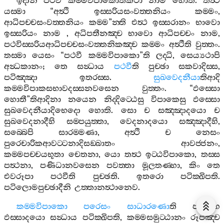
ඉදානි
පථවී
කම‍්මවිපාකොතිකථා
නාම
හොති
.
තත්‍ථ
යස‍්මා
“
අත්‍ථි
ඉස‍්සරියසංවත‍්තනියං
කම‍්මං
,
ආධිපච‍්චසංවත‍්තනියං
කම‍්ම
”
න‍්ති
එත්‍ථ
ඉස‍්සරානං
භාවො
ඉස‍්සරියං
නාම
,
අධිපතීනඤ‍්ච
භාවො
ආධිපච‍්චං
නාම
,
පථවිස‍්සරියආධිපච‍්චසංවත‍්තනිකඤ‍්ච
කම‍්මං
අත්‍ථීති
වුත‍්තං
.
තස‍්මා
යෙසං
“
පථවී
කම‍්මවිපාකො
”
ති
ලද‍්ධි
,
සෙය්‍යථාපි
අන්‍ධකානං
;
තෙ
සන්‍ධාය
පථවී
ති
පුච‍්ඡා
සකවාදිස‍්ස
,
පටිඤ‍්ඤා
ඉතරස‍්ස
.
සුඛවෙදනීයා
තිආදි
කම‍්මවිපාකසභාවදස‍්සනවසෙන
වුත‍්තං
. “
ඵස‍්සො
හොතී
”
තිආදිනා
නයෙන
නිද‍්දිට‍්ඨෙසු
විපාකෙසු
ඵස‍්සො
සුඛවෙදනීයාදිභෙදො
හොති
.
සො
ච
සඤ‍්ඤාදයො
ච
සුඛවෙදනාදීහි
සම‍්පයුත‍්තා
,
වෙදනාදයො
සඤ‍්ඤාදීහි
,
සබ‍්බෙපි
සාරම‍්මණා
,
අත්‍ථි
ච
නෙසං
පුරෙචාරිකආවට‍්ටනාදිසඞ‍්ඛාතං
ආවජ‍්ජනං
,
කම‍්මපච‍්චයභූතා
චෙතනා
,
යො
තත්‍ථ
ඉට‍්ඨවිපාකො
,
තස‍්ස
පත්‍ථනා
,
පණිධානවසෙන
පවත‍්තා
මූලතණ‍්හා
,
කිං
තෙ
එවරූපා
පථවීති
පුච‍්ඡති
.
ඉතරො
පටික‍්ඛිපති
.
පටිලොමපුච‍්ඡාදීනි
උත‍්තානත්‍ථානෙව
.
කම‍්මවිපාකො
පරෙසං
සාධාරණො
ති
පඤ‍්හෙ
ඵස‍්සාදයො
සන්‍ධාය
පටික‍්ඛිපති
,
කම‍්මසමුට‍්ඨානං
රූපඤ‍්ච