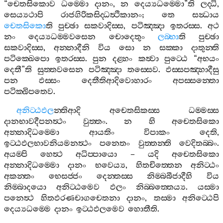
“
චෙතසිකොව
ධම‍්මො
දානං
,
න
දෙය්‍යධම‍්මො
”
ති
ලද‍්ධි
,
සෙය්‍යථාපි
රාජගිරිකසිද‍්ධත්‍ථිකානං
;
තෙ
සන්‍ධාය
චෙතසිකො
ති
පුච‍්ඡා
සකවාදිස‍්ස
,
පටිඤ‍්ඤා
ඉතරස‍්ස
.
අථ
නං
දෙය්‍යධම‍්මවසෙන
චොදෙතුං
ලබ‍්භා
ති
පුච‍්ඡා
සකවාදිස‍්ස
,
අන‍්නාදීනි
විය
සො
න
සක‍්කා
දාතුන‍්ති
පටික‍්ඛෙපො
ඉතරස‍්ස
.
පුන
දළ‍්හං
කත්‍වා
පුට‍්ඨෙ
“
අභයං
දෙතී
”
ති
සුත‍්තවසෙන
පටිඤ‍්ඤා
තස‍්සෙව
.
ඵස‍්සපඤ‍්හාදීසු
පන
ඵස‍්සං
දෙතීතිආදිවොහාරං
අපස‍්සන‍්තො
පටික‍්ඛිපතෙව
.
අනිට‍්ඨඵල
න‍්තිආදි
අචෙතසිකස‍්ස
ධම‍්මස‍්ස
දානභාවදීපනත්‍ථං
වුත‍්තං
.
න
හි
අචෙතසිකො
අන‍්නාදිධම‍්මො
ආයතිං
විපාකං
දෙති
,
ඉට‍්ඨඵලභාවනියමනත්‍ථං
පනෙතං
වුත‍්තන‍්ති
වෙදිතබ‍්බං
.
අයම‍්පි
හෙත්‍ථ
අධිප‍්පායො
–
යදි
අචෙතසිකො
අන‍්නාදිධම‍්මො
දානං
භවෙය්‍ය
,
හිතචිත‍්තෙන
අනිට‍්ඨං
අකන‍්තං
භෙසජ‍්ජං
දෙන‍්තස‍්ස
නිම‍්බබීජාදීහි
විය
නිම‍්බාදයො
අනිට‍්ඨමෙව
ඵලං
නිබ‍්බත‍්තෙය්‍ය
.
යස‍්මා
පනෙත්‍ථ
හිතඵරණචාගචෙතනා
දානං
,
තස‍්මා
අනිට‍්ඨෙපි
දෙය්‍යධම‍්මෙ
දානං
ඉට‍්ඨඵලමෙව
හොතීති
.