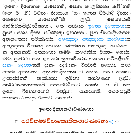
ඉදානි
ඉතො
දින‍්නකථා
නාම
හොති
.
තත්‍ථ
යෙසං
“
ඉතො
දින‍්නෙන
යාපෙන‍්ති
,
පෙතා
කාලඞ‍්කතා
තහි
”
න‍්ති
(
පෙ
·
ව
· 19)
වචනං
නිස‍්සාය
“
යං
ඉතො
චීවරාදි
දින‍්නං
තෙනෙව
යාපෙන‍්තී
”
ති
ලද‍්ධි
,
සෙය්‍යථාපි
රාජගිරිකසිද‍්ධත්‍ථිකානං
;
තෙ
සන්‍ධාය
ඉතො
දින‍්නෙනා
ති
පුච‍්ඡා
සකවාදිස‍්ස
,
පටිඤ‍්ඤා
ඉතරස‍්ස
.
පුන
චීවරාදිවසෙන
අනුයුත‍්තො
පටික‍්ඛිපති
.
අඤ‍්ඤො
අඤ‍්ඤස‍්ස
කාරකො
ති
අඤ‍්ඤස‍්ස
විපාකදායකානං
කම‍්මානං
අඤ‍්ඤො
කාරකො
,
න
අත‍්තනාව
අත‍්තනො
කම‍්මං
කරොතීති
වුත‍්තං
හොති
.
එවං
පුට‍්ඨො
පන
ඉතරො
සුත‍්තවිරොධභයෙන
පටික‍්ඛිපති
.
දානං
දෙන‍්ත
න‍්ති
දානං
දදමානං
දිස‍්වාති
අත්‍ථො
.
තත්‍ථ
යස‍්මා
අත‍්තනො
අනුමොදිතත‍්තා
ච
තෙසං
තත්‍ථ
භොගා
උප‍්පජ‍්ජන‍්ති
,
තස‍්මාස‍්ස
ඉමිනා
කාරණෙන
ලද‍්ධිං
පතිට‍්ඨපෙන‍්තස‍්සාපි
අප‍්පතිට‍්ඨිතාව
හොති
.
න
හි
තෙ
ඉතො
දින‍්නෙනෙව
වත්‍ථුනා
යාපෙන‍්ති
.
සෙසෙසුපි
සුත‍්තසාධනෙසු
එසෙව
නයොති
.
ඉතො
දින‍්නකථාවණ‍්ණනා
.
පථවීකම‍්මවිපාකොතිකථාවණ‍්ණනා