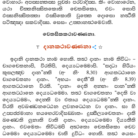
වොහාරං
අපස‍්සන‍්තස‍්ස
පුච‍්ඡා
පරවාදිස‍්ස
.
කිං
වොහාරෙන
,
යථා
චිත‍්තනිස‍්සිතකොති
චෙතසිකො
,
එවං
සොපි
ඵස‍්සනිස‍්සිතත‍්තා
ඵස‍්සිකොති
වුත‍්තෙ
දොසො
නත්‍ථීති
පටිඤ‍්ඤා
සකවාදිස‍්ස
.
සෙසං
උත‍්තානත්‍ථමෙවාති
.
චෙතසිකකථාවණ‍්ණනා
.
දානකථාවණ‍්ණනා
ඉදානි
දානකථා
නාම
හොති
.
තත්‍ථ
දානං
නාම
තිවිධං
–
චාගචෙතනාපි
,
විරතිපි
,
දෙය්‍යධම‍්මොපි
. “
සද‍්ධා
හිරියං
කුසලඤ‍්ච
දාන
”
න‍්ති
(
අ
·
නි
· 8.30)
ආගතට‍්ඨානෙ
චාගචෙතනා
දානං
. “
අභයං
දෙතී
”
ති
(
අ
·
නි
· 8.39)
ආගතට‍්ඨානෙ
විරති
. “
දානං
දෙති
අන‍්නං
පාන
”
න‍්ති
ආගතට‍්ඨානෙ
දෙය්‍යධම‍්මො
.
තත්‍ථ
චාගචෙතනා
“
දෙති
වා
දෙය්‍යධම‍්මං
,
දෙන‍්ති
වා
එතාය
දෙය්‍යධම‍්ම
”
න‍්ති
දානං
.
විරති
අවඛණ‍්ඩනට‍්ඨෙන
ලවනට‍්ඨෙන
වා
දානං
.
සා
හි
උප‍්පජ‍්ජමානා
භයභෙරවාදිසඞ‍්ඛාතං
දුස‍්සීල්‍යචෙතනං
දාති
ඛණ‍්ඩෙති
ලුනාති
වාති
දානං
.
දෙය්‍යධම‍්මො
දිය්‍යතීති
දානං
.
එවමෙතං
තිවිධම‍්පි
අත්‍ථතො
චෙතසිකො
චෙව
ධම‍්මො
දෙය්‍යධම‍්මො
චාති
දුවිධං
හොති
.
තත්‍ථ
යෙසං