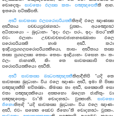
චොදෙතුං
සාවකො
ඵලස‍්ස
කතං
පඤ‍්ඤපෙතී
ති
ආහ
.
ඉතරො
පටික‍්ඛිපති
.
අත්‍ථි
සාවකස‍්ස
ඵලපරොපරියත‍්තී
තිආදි
ඵලෙ
ඤාණස‍්ස
අත්‍ථිතාය
පච‍්චයපුච‍්ඡනත්‍ථං
වුත‍්තං
.
අයඤ‍්හෙත්‍ථ
අධිප‍්පායො
–
බුද‍්ධානං
“
ඉදං
ඵලං
පරං
,
ඉදං
ඔපර
”
න‍්ති
එවං
ඵලානං
උච‍්චාවචභාවජානනසඞ‍්ඛාතා
ඵලෙ
පරොපරියත‍්ති
නාම
අත්‍ථි
.
තථා
ඉන්‍ද්‍රියපුග‍්ගලපරොපරියත‍්තියො
,
තාසං
අත්‍ථිතාය
තස‍්ස
තස‍්ස
පුග‍්ගලස‍්ස
තෙසං
තෙසං
ඉන්‍ද්‍රියානං
වසෙන
තං
තං
ඵලං
ජානන‍්ති
,
කිං
තෙ
සාවකස‍්සාපි
එතා
පරොපරියත‍්තියො
අත්‍ථීති
.
අත්‍ථි
සාවකස‍්ස
ඛන්‍ධපඤ‍්ඤත‍්තී
තිආදීනිපි
“
යදි
තෙ
සාවකස‍්ස
බුද‍්ධානං
විය
ඵලෙ
ඤාණං
අත්‍ථි
,
ඉමා
හි
පිස‍්ස
පඤ‍්ඤත‍්තීහි
භවිතබ‍්බං
.
කිමස‍්ස
තා
අත්‍ථි
,
සක‍්කොති
සො
එතා
පඤ‍්ඤත‍්තියො
අත‍්තනො
බලෙන
ජානිතුං
වා
පඤ‍්ඤපෙතුං
වා
”
ති
චොදනත්‍ථං
වුත‍්තානි
.
සාවකො
ජිනො
තිආදි
“
යදි
සාවකස‍්ස
බුද‍්ධානං
විය
ඵලෙ
ඤාණං
අත්‍ථි
,
එවං
සන‍්තෙ
ස‍්වෙව
ජිනො
”
ති
චොදනත්‍ථං
වුත‍්තං
.