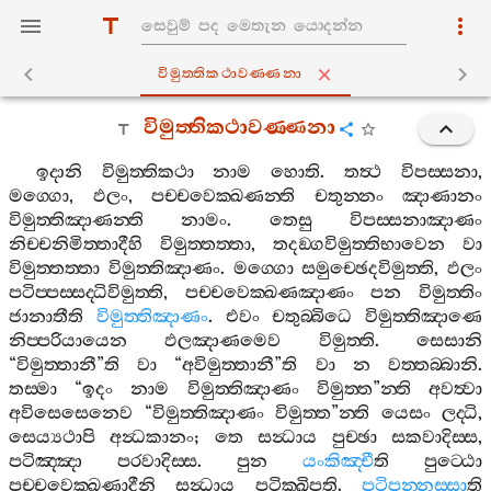
විමුත‍්තිකථාවණ‍්ණනා
විමුත‍්තිකථාවණ‍්ණනා
ඉදානි
විමුත‍්තිකථා
නාම
හොති
.
තත්‍ථ
විපස‍්සනා
,
මග‍්ගො
,
ඵලං
,
පච‍්චවෙක‍්ඛණන‍්ති
චතුන‍්නං
ඤාණානං
විමුත‍්තිඤාණන‍්ති
නාමං
.
තෙසු
විපස‍්සනාඤාණං
නිච‍්චනිමිත‍්තාදීහි
විමුත‍්තත‍්තා
,
තදඞ‍්ගවිමුත‍්තිභාවෙන
වා
විමුත‍්තත‍්තා
විමුත‍්තිඤාණං
.
මග‍්ගො
සමුච‍්ඡෙදවිමුත‍්ති
,
ඵලං
පටිප‍්පස‍්සද‍්ධිවිමුත‍්ති
,
පච‍්චවෙක‍්ඛණඤාණං
පන
විමුත‍්තිං
ජානාතීති
විමුත‍්තිඤාණං
.
එවං
චතුබ‍්බිධෙ
විමුත‍්තිඤාණෙ
නිප‍්පරියායෙන
ඵලඤාණමෙව
විමුත‍්ති
.
සෙසානි
“
විමුත‍්තානී
”
ති
වා
“
අවිමුත‍්තානී
”
ති
වා
න
වත‍්තබ‍්බානි
.
තස‍්මා
“
ඉදං
නාම
විමුත‍්තිඤාණං
විමුත‍්ත
”
න‍්ති
අවත්‍වා
අවිසෙසෙනෙව
“
විමුත‍්තිඤාණං
විමුත‍්ත
”
න‍්ති
යෙසං
ලද‍්ධි
,
සෙය්‍යථාපි
අන්‍ධකානං
;
තෙ
සන්‍ධාය
පුච‍්ඡා
සකවාදිස‍්ස
,
පටිඤ‍්ඤා
පරවාදිස‍්ස
.
පුන
යංකිඤ‍්චී
ති
පුට‍්ඨො
පච‍්චවෙක‍්ඛණාදීනි
සන්‍ධාය
පටික‍්ඛිපති
.
පටිපන‍්නස‍්සා
ති