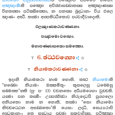
සාවකො
අනුප‍්පන‍්නස‍්සා
ති
පඤ‍්හෙපි
අයමෙව
නයො
.
අඤ‍්ඤාණී
ති
පඤ‍්හෙ
අවිජ‍්ජාසඞ‍්ඛාතස‍්ස
අඤ‍්ඤාණස‍්ස
විහතත‍්තා
පටික‍්ඛිත‍්තො
,
න
පනස‍්ස
බුද‍්ධානං
විය
ඵලෙ
ඤාණං
අත්‍ථි
.
තස‍්මා
අප‍්පතිට‍්ඨිතොව
පරවාදීවාදොති
.
ඵලඤාණකථාවණ‍්ණනා
.
පඤ‍්චමො
වග‍්ගො
.
මහාපණ‍්ණාසකො
සමත‍්තො
.
6.
ඡට‍්ඨවග‍්ගො
නියාමකථාවණ‍්ණනා
ඉදානි
නියාමකථා
නාම
හොති
.
තත්‍ථ
නියාමො
ති
“
භබ‍්බො
නියාමං
ඔක‍්කමිතුං
කුසලෙසු
ධම‍්මෙසු
සම‍්මත‍්ත
”
න‍්ති
(
පු
·
ප
· 13)
වචනතො
අරියමග‍්ගො
වුච‍්චති
.
යස‍්මා
පන
තස‍්මිං
උප‍්පජ‍්ජිත්‍වා
නිරුද‍්ධෙපි
පුග‍්ගලො
අනියතො
නාම
න
හොති
,
තස‍්මා
“
සො
නියාමො
නිච‍්චට‍්ඨෙන
අසඞ‍්ඛතො
”
ති
යෙසං
ලද‍්ධි
,
සෙය්‍යථාපි
අන්‍ධකානං
;
තෙ
සන්‍ධාය
පුච‍්ඡා
සකවාදිස‍්ස
,
පටිඤ‍්ඤා