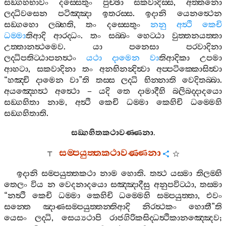
සඞ‍්ගහභාවං
දස‍්සෙතුං
පුච‍්ඡා
සකවාදිස‍්ස
,
අත‍්තනො
ලද‍්ධිවසෙන
පටිඤ‍්ඤා
ඉතරස‍්ස
.
ඉදානි
යෙනත්‍ථෙන
සඞ‍්ගහො
ලබ‍්භති
,
තං
දස‍්සෙතුං
නනු
අත්‍ථි
කෙචි
ධම‍්මා
තිආදි
ආරද‍්ධං
.
තං
සබ‍්බං
හෙට‍්ඨා
වුත‍්තනයත‍්තා
උත‍්තානත්‍ථමෙව
.
යා
පනෙසා
පරවාදිනා
ලද‍්ධිපතිට‍්ඨාපනත්‍ථං
යථා
දාමෙන
වා
තිආදිකා
උපමා
ආහටා
,
සකවාදිනා
තං
අනභිනන්‍දිත්‍වා
අප‍්පටික‍්කොසිත්‍වා
“
හඤ‍්චි
දාමෙන
වා
”
ති
තස‍්ස
ලද‍්ධි
භින‍්නාති
වෙදිතබ‍්බා
.
අයඤ‍්හෙත්‍ථ
අත්‍ථො
–
යදි
තෙ
දාමාදීහි
බලිබද‍්දාදයො
සඞ‍්ගහිතා
නාම
,
අත්‍ථි
කෙචි
ධම‍්මා
කෙහිචි
ධම‍්මෙහි
සඞ‍්ගහිතාති
.
සඞ‍්ගහිතකථාවණ‍්ණනා
.
සම‍්පයුත‍්තකථාවණ‍්ණනා
ඉදානි
සම‍්පයුත‍්තකථා
නාම
හොති
.
තත්‍ථ
යස‍්මා
තිලම‍්හි
තෙලං
විය
න
වෙදනාදයො
සඤ‍්ඤාදීසු
අනුපවිට‍්ඨා
,
තස‍්මා
“
නත්‍ථි
කෙචි
ධම‍්මා
කෙහිචි
ධම‍්මෙහි
සම‍්පයුත‍්තා
,
එවං
සන‍්තෙ
ඤාණසම‍්පයුත‍්තන‍්තිආදි
නිරත්‍ථකං
හොතී
”
ති
යෙසං
ලද‍්ධි
,
සෙය්‍යථාපි
රාජගිරිකසිද‍්ධත්‍ථිකානඤ‍්ඤෙව
;