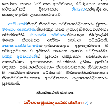
ඉතරස‍්ස
.
තතො
“
යදි
සො
අසඞ‍්ඛතො
,
එවරූපෙන
තෙන
භවිතබ‍්බ
”
න‍්ති
දීපෙන‍්තො
නිබ‍්බාන
න‍්තිආදිමාහ
.
සංසන්‍දනපුච‍්ඡා
උත‍්තානත්‍ථායෙව
.
අත්‍ථි
කෙචී
තිආදි
නියාමස‍්ස
සඞ‍්ඛතභාවදීපනත්‍ථං
වුත‍්තං
.
මග‍්ගො
අසඞ‍්ඛතො
තිපඤ‍්හෙ
තස‍්ස
උප‍්පාදනිරොධභාවතො
පටික‍්ඛිපතීති
.
නියාමො
සඞ‍්ඛතො
තිපඤ‍්හෙ
නිරුද‍්ධෙපි
මග‍්ගෙ
නියාමස‍්ස
අත්‍ථිතං
සන්‍ධාය
පටික‍්ඛිපති
.
සොතාපත‍්තිනියාමො
තිආදිපඤ‍්හෙසුපි
අනුලොමතො
ච
පටිලොමතො
ච
ඉමිනාව
නයෙන
අත්‍ථො
වෙදිතබ‍්බො
.
පඤ‍්ච
අසඞ‍්ඛතානී
ති
පුට‍්ඨො
පඤ‍්චන‍්නං
අසඞ‍්ඛතානං
ආගතට‍්ඨානං
අපස‍්සන‍්තො
පටික‍්ඛිපති
.
දුතියං
පුට‍්ඨො
චතුන‍්නං
සම‍්මත‍්තනියාමානං
නියාමවචනතො
නිබ‍්බානස‍්ස
ච
අසඞ‍්ඛතභාවතො
පටිජානාති
.
මිච‍්ඡත‍්තනියාමපඤ‍්හො
නියාමවචනමත‍්තෙන
අසඞ‍්ඛතතාය
අයුත‍්තභාවදීපනත්‍ථං
වුත‍්තොති
.
නියාමකථාවණ‍්ණනා
.
පටිච‍්චසමුප‍්පාදකථාවණ‍්ණනා