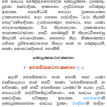
තෙ
සන්‍ධාය
අඤ‍්ඤෙනෙවත්‍ථෙන
සම‍්පයුත‍්තතං
දස‍්සෙතුං
පුච‍්ඡා
සකවාදිස‍්ස
,
අත‍්තනො
ලද‍්ධිවසෙන
පටිඤ‍්ඤා
ඉතරස‍්ස
.
සෙසමිධාපි
හෙට‍්ඨා
වුත‍්තනයත‍්තා
උත‍්තානත්‍ථමෙව
.
යො
පනෙස
පරවාදිනා
“
යථා
තිලම‍්හි
තෙල
”
න‍්තිආදිකො
උපමාපඤ‍්හො
ආහටො
,
සො
යස‍්මා
වෙදනාසඤ‍්ඤානං
විය
තිලතෙලානං
ලක‍්ඛණතො
නානත‍්තවවත්‍ථානං
නත්‍ථි
.
සබ‍්බෙසුපි
හි
තිලඅට‍්ඨිතචෙසු
තිලොති
වොහාරමත‍්තං
,
තෙනෙව
තිලං
නිබ‍්බත‍්තෙත්‍වා
ගහිතෙ
පුරිමසණ‍්ඨානෙන
තිලො
නාම
න
පඤ‍්ඤායති
,
තස‍්මා
අනාහටසදිසොව
හොතීති
.
සම‍්පයුත‍්තකථාවණ‍්ණනා
.
චෙතසිකකථාවණ‍්ණනා
ඉදානි
චෙතසිකකථා
නාම
හොති
.
තත්‍ථ
යස‍්මා
ඵස‍්සිකාදයො
නාම
නත්‍ථි
,
තස‍්මා
“
චෙතසිකෙනාපි
න
භවිතබ‍්බං
,
ඉති
නත්‍ථි
චෙතසිකො
ධම‍්මො
”
ති
යෙසං
ලද‍්ධි
,
සෙය්‍යථාපි
රාජගිරිකසිද‍්ධත්‍ථිකානං
;
තෙ
සන්‍ධාය
පුච‍්ඡා
සකවාදිස‍්ස
,
පටිඤ‍්ඤා
ඉතරස‍්ස
.
සහජාතො
ති
සම‍්පයුත‍්තසහජාතං
සන්‍ධාය
වුත‍්තං
.
ඵස‍්සිකා
ති
තාදිසං