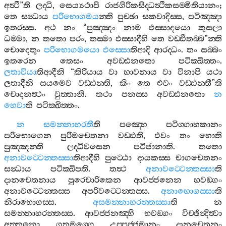
අත්‍ථී
”
ති
ලද‍්ධි
,
සෙය්‍යථාපි
රාජගිරිකසිද‍්ධත්‍ථිකසම‍්මිතියානං
;
තෙ
සන්‍ධාය
පරිභොගමය
න‍්ති
පුච‍්ඡා
සකවාදිස‍්ස
,
පටිඤ‍්ඤා
ඉතරස‍්ස
.
අථ
නං
“
පුඤ‍්ඤං
නාම
ඵස‍්සාදයො
කුසලා
ධම‍්මා
,
න
තතො
පරං
,
තස‍්මා
ඵස‍්සාදීහි
තෙ
වඩ‍්ඪිතබ‍්බ
”
න‍්ති
චොදෙතුං
පරිභොගමයො
ඵස‍්සො
තිආදි
ආරද‍්ධං
.
තං
සබ‍්බං
ඉතරෙන
තෙසං
අවඩ‍්ඪනතො
පටික‍්ඛිත‍්තං
.
ලතාවියා
තිආදීනි
“
කිරියාය
වා
භාවනාය
වා
විනාපි
යථා
ලතාදීනි
සයමෙව
වඩ‍්ඪන‍්ති
,
කිං
තෙ
එවං
වඩ‍්ඪන‍්තී
”
ති
චොදනත්‍ථං
වුත‍්තානි
.
තථා
පනස‍්ස
අවඩ‍්ඪනතො
න
හෙවා
ති
පටික‍්ඛිත‍්තං
.
න
සමන‍්නාහරතී
ති
පඤ‍්හෙ
පටිග‍්ගාහකානං
පරිභොගෙන
පුරිමචෙතනා
වඩ‍්ඪති
,
එවං
තං
හොති
පුඤ‍්ඤන‍්ති
ලද‍්ධිවසෙන
පටිජානාති
.
තතො
අනාවට‍්ටෙන‍්තස‍්සා
තිආදීහි
පුට‍්ඨො
දායකස‍්ස
චාගචෙතනං
සන්‍ධාය
පටික‍්ඛිපති
.
තත්‍ථ
අනාවට‍්ටෙන‍්තස‍්සා
ති
දානචෙතනාය
පුරෙචාරිකෙන
ආවජ‍්ජනෙන
භවඞ‍්ගං
අනාවට‍්ටෙන‍්තස‍්ස
අපරිවට‍්ටෙන‍්තස‍්ස
.
අනාභොගස‍්සා
ති
නිරාභොගස‍්ස
.
අසමන‍්නාහරන‍්තස‍්සා
ති
න
සමන‍්නාහරන‍්තස‍්ස
.
ආවජ‍්ජනඤ‍්හි
භවඞ‍්ගං
විච‍්ඡින්‍දිත්‍වා
අත‍්තනො
ගතමග‍්ගෙ
උප‍්පජ‍්ජමානං
දානචෙතනං