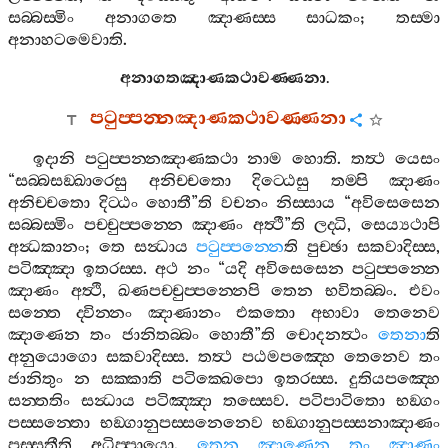
සබ‍්බස‍්මිං
අනාගතෙ
ඤාණස‍්ස
සාධකං
;
තස‍්මා
අනාහටමෙවාති
.
අනාගතඤාණකථාවණ‍්ණනා
.
පටුප‍්පන‍්නඤාණකථාවණ‍්ණනා
ඉදානි
පටුප‍්පන‍්නඤාණකථා
නාම
හොති
.
තත්‍ථ
යෙසං
“
සබ‍්බසඞ‍්ඛාරෙසු
අනිච‍්චතො
දිට‍්ඨෙසු
තම‍්පි
ඤාණං
අනිච‍්චතො
දිට‍්ඨං
හොතී
”
ති
වචනං
නිස‍්සාය
“
අවිසෙසෙන
සබ‍්බස‍්මිං
පච‍්චුප‍්පන‍්නෙ
ඤාණං
අත්‍ථී
”
ති
ලද‍්ධි
,
සෙය්‍යථාපි
අන්‍ධකානං
;
තෙ
සන්‍ධාය
පටුප‍්පන‍්නෙ
ති
පුච‍්ඡා
සකවාදිස‍්ස
,
පටිඤ‍්ඤා
ඉතරස‍්ස
.
අථ
නං
“
යදි
අවිසෙසෙන
පටුප‍්පන‍්නෙ
ඤාණං
අත්‍ථි
,
ඛණපච‍්චුප‍්පන‍්නෙපි
තෙන
භවිතබ‍්බං
.
එවං
සන‍්තෙ
ද‍්වින‍්නං
ඤාණානං
එකතො
අභාවා
තෙනෙව
ඤාණෙන
තං
ජානිතබ‍්බං
හොතී
”
ති
චොදනත්‍ථං
තෙනා
ති
අනුයොගො
සකවාදිස‍්ස
.
තත්‍ථ
පඨමපඤ‍්හෙ
තෙනෙව
තං
ජානිතුං
න
සක‍්කාති
පටික‍්ඛෙපො
ඉතරස‍්ස
.
දුතියපඤ‍්හෙ
සන‍්තතිං
සන්‍ධාය
පටිඤ‍්ඤා
තස‍්සෙව
.
පටිපාටිතො
භඞ‍්ගං
පස‍්සන‍්තො
භඞ‍්ගානුපස‍්සනෙනෙව
භඞ‍්ගානුපස‍්සනාඤාණං
පස‍්සතීති
අධිප‍්පායො
.
තෙන
ඤාණෙන
තං
ඤාණං