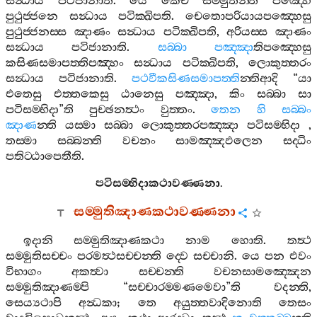
සන්‍ධාය
පටිජානාති
.
යෙ
කෙචි
සම‍්මුතින‍්ති
පඤ‍්හෙ
පුථුජ‍්ජනෙ
සන්‍ධාය
පටික‍්ඛිපති
.
චෙතොපරියායපඤ‍්හෙසු
පුථුජ‍්ජනස‍්ස
ඤාණං
සන්‍ධාය
පටික‍්ඛිපති
,
අරියස‍්ස
ඤාණං
සන්‍ධාය
පටිජානාති
.
සබ‍්බා
පඤ‍්ඤා
තිපඤ‍්හෙසු
කසිණසමාපත‍්තිපඤ‍්හං
සන්‍ධාය
පටික‍්ඛිපති
,
ලොකුත‍්තරං
සන්‍ධාය
පටිජානාති
.
පථවීකසිණසමාපත‍්ති
න‍්තිආදි
“
යා
එතෙසු
එත‍්තකෙසු
ඨානෙසු
පඤ‍්ඤා
,
කිං
සබ‍්බා
සා
පටිසම‍්භිදා
”
ති
පුච‍්ඡනත්‍ථං
වුත‍්තං
.
තෙන
හි
සබ‍්බං
ඤාණ
න‍්ති
යස‍්මා
සබ‍්බා
ලොකුත‍්තරපඤ‍්ඤා
පටිසම‍්භිදා
,
තස‍්මා
සබ‍්බන‍්ති
වචනං
සාමඤ‍්ඤඵලෙන
සද‍්ධිං
පතිට‍්ඨාපෙතීති
.
පටිසම‍්භිදාකථාවණ‍්ණනා
.
සම‍්මුතිඤාණකථාවණ‍්ණනා
ඉදානි
සම‍්මුතිඤාණකථා
නාම
හොති
.
තත්‍ථ
සම‍්මුතිසච‍්චං
පරමත්‍ථසච‍්චන‍්ති
ද‍්වෙ
සච‍්චානි
.
යෙ
පන
එවං
විභාගං
අකත්‍වා
සච‍්චන‍්ති
වචනසාමඤ‍්ඤෙන
සම‍්මුතිඤාණම‍්පි
“
සච‍්චාරම‍්මණමෙවා
”
ති
වදන‍්ති
,
සෙය්‍යථාපි
අන්‍ධකා
;
තෙ
අයුත‍්තවාදිනොති
තෙසං