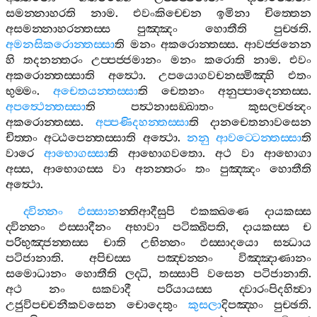
සමන‍්නාහරති
නාම
.
එවංකිච‍්චෙන
ඉමිනා
චිත‍්තෙන
අසමන‍්නාහරන‍්තස‍්ස
පුඤ‍්ඤං
හොතීති
පුච‍්ඡති
.
අමනසිකරොන‍්තස‍්සා
ති
මනං
අකරොන‍්තස‍්ස
.
ආවජ‍්ජනෙන
හි
තදනන‍්තරං
උප‍්පජ‍්ජමානං
මනං
කරොති
නාම
.
එවං
අකරොන‍්තස‍්සාති
අත්‍ථො
.
උපයොගවචනස‍්මිඤ‍්හි
එතං
භුම‍්මං
.
අචෙතයන‍්තස‍්සා
ති
චෙතනං
අනුප‍්පාදෙන‍්තස‍්ස
.
අපත්‍ථෙන‍්තස‍්සා
ති
පත්‍ථනාසඞ‍්ඛාතං
කුසලච‍්ඡන්‍දං
අකරොන‍්තස‍්ස
.
අප‍්පණිදහන‍්තස‍්සා
ති
දානචෙතනාවසෙන
චිත‍්තං
අට‍්ඨපෙන‍්තස‍්සාති
අත්‍ථො
.
නනු
ආවට‍්ටෙන‍්තස‍්සා
ති
වාරෙ
ආභොගස‍්සා
ති
ආභොගවතො
.
අථ
වා
ආභොගා
අස‍්ස
,
ආභොගස‍්ස
වා
අනන‍්තරං
තං
පුඤ‍්ඤං
හොතීති
අත්‍ථො
.
ද‍්වින‍්නං
ඵස‍්සාන
න‍්තිආදීසුපි
එකක‍්ඛණෙ
දායකස‍්ස
ද‍්වින‍්නං
ඵස‍්සාදීනං
අභාවා
පටික‍්ඛිපති
,
දායකස‍්ස
ච
පරිභුඤ‍්ජන‍්තස‍්ස
චාති
උභින‍්නං
ඵස‍්සාදයො
සන්‍ධාය
පටිජානාති
.
අපිචස‍්ස
පඤ‍්චන‍්නං
විඤ‍්ඤාණානං
සමොධානං
හොතීති
ලද‍්ධි
,
තස‍්සාපි
වසෙන
පටිජානාති
.
අථ
නං
සකවාදී
පරියායස‍්ස
ද‍්වාරංපිදහිත්‍වා
උජුවිපච‍්චනීකවසෙන
චොදෙතුං
කුසලා
දිපඤ‍්හං
පුච‍්ඡති
.