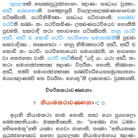
කුසල
න‍්ති
සෙක‍්ඛපුථුජ‍්ජනානං
ඤාණං
සන්‍ධාය
වුත‍්තං
.
අත්‍ථි
අරහතො
ති
පඤ‍්හෙසුපි
විපල‍්ලාසලක‍්ඛණාභාවෙන
පටික‍්ඛිපති
.
පථවීනිමිත‍්තං
සන්‍ධාය
පටිජානාති
.
සබ‍්බෙව
පථවී
ති
සබ‍්බං
තං
පථවීකසිණං
ලක‍්ඛණපථවීයෙව
හොතීති
පුච‍්ඡති
.
සකවාදී
තථා
අභාවතො
පටික‍්ඛිපති
.
නනු
පථවී
අත්‍ථි
,
අත්‍ථි
ච
කොචි
පථවිං
පථවිතො
සමාපජ‍්ජතී
ති
පුච‍්ඡා
සකවාදිස‍්ස
.
තස‍්සත්‍ථො
–
නනු
නිමිත‍්තපථවී
අත්‍ථි
,
අත්‍ථි
ච
කොචි
තං
පථවිං
පථවිතොයෙව
සමාපජ‍්ජති
,
න
ආපතො
වා
තෙජතො
වාති
.
පථවී
අත්‍ථී
තිආදි
“
යදි
යං
යථා
අත්‍ථි
,
තං
තථා
සමාපජ‍්ජන‍්තස‍්ස
ඤාණං
විපරීතං
හොති
,
නිබ‍්බානං
අත්‍ථි
,
තම‍්පි
සමාපජ‍්ජන‍්තස‍්ස
සබ‍්බවිපරියෙසසමුග‍්ඝාතනං
මග‍්ගඤාණම‍්පි
තෙ
විපරීතං
හොතූ
”
ති
දස‍්සනත්‍ථං
වුත‍්තන‍්ති
.
විපරීතකථාවණ‍්ණනා
.
නියාමකථාවණ‍්ණනා
ඉදානි
නියාමකථා
නාම
හොති
.
තත්‍ථ
යො
පුග‍්ගලො
සම‍්මත‍්තනියාමං
ඔක‍්කමිස‍්සති
,
තං
“
භබ‍්බො
එස
ධම‍්මං
අභිසමෙතු
”
න‍්ති
යස‍්මා
භගවා
ජානාති
,
තස‍්මා
“
අනියතස‍්ස
පුථුජ‍්ජනස‍්සෙව
සතො
පුග‍්ගලස‍්ස
නියාමගමනාය
ඤාණං