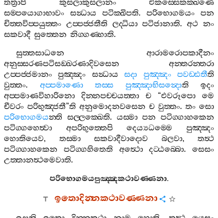
තත්‍රාපි
කුසලාකුසලානං
එකස‍්සෙකක‍්ඛණෙ
සම‍්පයොගාභාවං
සන්‍ධාය
පටික‍්ඛිපති
.
පරිභොගමයං
පන
චිත‍්තවිප‍්පයුත‍්තං
උප‍්පජ‍්ජතීති
ලද‍්ධියා
පටිජානාති
.
අථ
නං
සකවාදී
සුත‍්තෙන
නිග‍්ගණ‍්හාති
.
සුත‍්තසාධනෙ
ආරාමරොපකාදීනං
අනුස‍්සරණපටිසඞ‍්ඛරණාදිවසෙන
අන‍්තරන‍්තරා
උප‍්පජ‍්ජමානං
පුඤ‍්ඤං
සන්‍ධාය
සදා
පුඤ‍්ඤං
පවඩ‍්ඪතී
ති
වුත‍්තං
.
අප‍්පමාණො
තස‍්ස
පුඤ‍්ඤාභිසන්‍දො
ති
ඉදං
අප‍්පමාණවිහාරිනො
දින‍්නපච‍්චයත‍්තා
ච
“
එවරූපො
මෙ
චීවරං
පරිභුඤ‍්ජතී
”
ති
අනුමොදනවසෙන
ච
වුත‍්තං
.
තං
සො
පරිභොගමය
න‍්ති
සල‍්ලක‍්ඛෙති
.
යස‍්මා
පන
පටිග‍්ගාහකෙන
පටිග‍්ගහෙත්‍වා
අපරිභුත‍්තෙපි
දෙය්‍යධම‍්මෙ
පුඤ‍්ඤං
හොතියෙව
,
තස‍්මා
සකවාදීවාදොව
බලවා
,
තත්‍ථ
පටිග‍්ගාහකෙන
පටිග‍්ගහිතෙති
අත්‍ථො
දට‍්ඨබ‍්බො
.
සෙසං
උත‍්තානත්‍ථමෙවාති
.
පරිභොගමයපුඤ‍්ඤකථාවණ‍්ණනා
.
ඉතොදින‍්නකථාවණ‍්ණනා